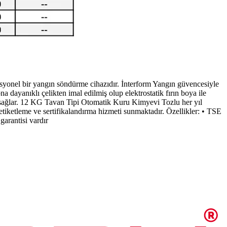
yonel bir yangın söndürme cihazıdır. İnterform Yangın güvencesiyle
a dayanıklı çelikten imal edilmiş olup elektrostatik fırın boya ile
ı sağlar. 12 KG Tavan Tipi Otomatik Kuru Kimyevi Tozlu her yıl
etiketleme ve sertifikalandırma hizmeti sunmaktadır. Özellikler: • TSE
arantisi vardır