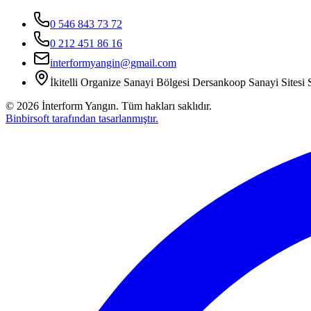
0 546 843 73 72
0 212 451 86 16
interformyangin@gmail.com
İkitelli Organize Sanayi Bölgesi Dersankoop Sanayi Sitesi S
©
2026
İnterform Yangın. Tüm hakları saklıdır.
Binbirsoft tarafından tasarlanmıştır.