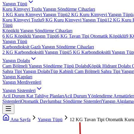
Yangın Tüpü
Kuru Kimyevi Tozlu Yangın Söndürme Cihazları
1 KG Kuru Kimyevi Yangın Tüpü
2 KG Kuru Kimyevi Yangın Tüpü
Kuru Kimyevi Tozlu
9 KG Kuru Kimyevi Yangın Tüpü
12 KG Kuru 
Tüpü
Köpüklü Yangın Söndürme Cihazları
6 KG Köpüklü Yangın Tüpü
6 KG Tavan Tipi Otomatik Köpüklü
9 K
Yangın Tüpü
Karbondioksit Gazlı Yangın Söndürme Cihazları
2 KG Karbondioksitli Yangın Tüpü
5 KG Karbondioksitli Yangın Tü
Yangın Dolabı
Cam Bölmeli Yangın Söndürme Tüpü Dolabı
Köpük Hidrant Dolabı 
Sahra Tipi Yangın Dolabı
Tüp Kabinli Cam Bölmeli Sahra Tipi Yangı
Yangın Kapıları
Yangın Merdivenleri
Yangın Sistemleri
Acil Durum Kat Tahliye Planları
Acil Durum Yönlendirme Armatürler
Sistemleri
Otomatik Davlumbaz Söndürme Sistemleri
Yangın Algılama 
Ana Sayfa
Yangın Tüpü
12 KG Tavan Tipi Otomatik Kuru