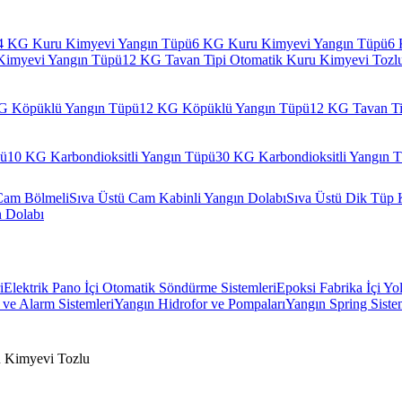
4 KG Kuru Kimyevi Yangın Tüpü
6 KG Kuru Kimyevi Yangın Tüpü
6 
Kimyevi Yangın Tüpü
12 KG Tavan Tipi Otomatik Kuru Kimyevi Tozl
G Köpüklü Yangın Tüpü
12 KG Köpüklü Yangın Tüpü
12 KG Tavan Ti
pü
10 KG Karbondioksitli Yangın Tüpü
30 KG Karbondioksitli Yangın 
Cam Bölmeli
Sıva Üstü Cam Kabinli Yangın Dolabı
Sıva Üstü Dik Tüp 
n Dolabı
i
Elektrik Pano İçi Otomatik Söndürme Sistemleri
Epoksi Fabrika İçi Yo
ve Alarm Sistemleri
Yangın Hidrofor ve Pompaları
Yangın Spring Siste
 Kimyevi Tozlu