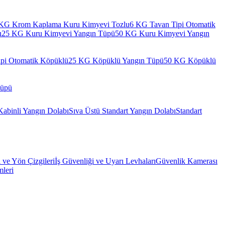
KG Krom Kaplama Kuru Kimyevi Tozlu
6 KG Tavan Tipi Otomatik
u
25 KG Kuru Kimyevi Yangın Tüpü
50 KG Kuru Kimyevi Yangın
pi Otomatik Köpüklü
25 KG Köpüklü Yangın Tüpü
50 KG Köpüklü
Tüpü
Kabinli Yangın Dolabı
Sıva Üstü Standart Yangın Dolabı
Standart
l ve Yön Çizgileri
İş Güvenliği ve Uyarı Levhaları
Güvenlik Kamerası
mleri