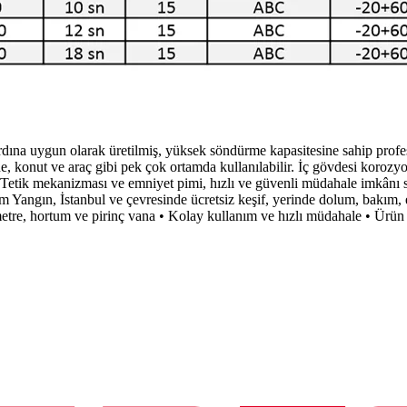
a uygun olarak üretilmiş, yüksek söndürme kapasitesine sahip profes
e, konut ve araç gibi pek çok ortamda kullanılabilir. İç gövdesi korozyon
r. Tetik mekanizması ve emniyet pimi, hızlı ve güvenli müdahale imkân
rm Yangın, İstanbul ve çevresinde ücretsiz keşif, yerinde dolum, bakım, 
re, hortum ve pirinç vana • Kolay kullanım ve hızlı müdahale • Ürün g