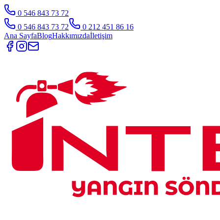
0 546 843 73 72
0 546 843 73 72
0 212 451 86 16
Ana Sayfa
Blog
Hakkımızda
İletişim