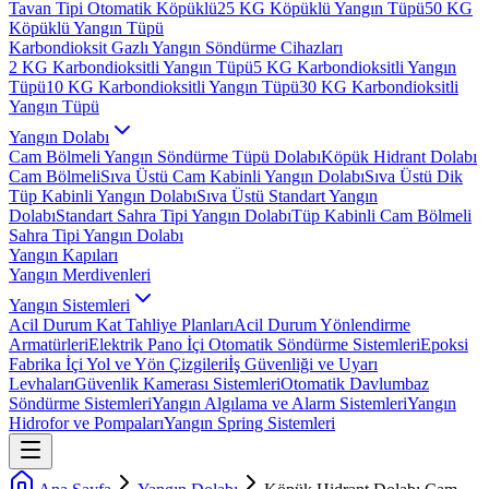
Tavan Tipi Otomatik Köpüklü
25 KG Köpüklü Yangın Tüpü
50 KG
Köpüklü Yangın Tüpü
Karbondioksit Gazlı Yangın Söndürme Cihazları
2 KG Karbondioksitli Yangın Tüpü
5 KG Karbondioksitli Yangın
Tüpü
10 KG Karbondioksitli Yangın Tüpü
30 KG Karbondioksitli
Yangın Tüpü
Yangın Dolabı
Cam Bölmeli Yangın Söndürme Tüpü Dolabı
Köpük Hidrant Dolabı
Cam Bölmeli
Sıva Üstü Cam Kabinli Yangın Dolabı
Sıva Üstü Dik
Tüp Kabinli Yangın Dolabı
Sıva Üstü Standart Yangın
Dolabı
Standart Sahra Tipi Yangın Dolabı
Tüp Kabinli Cam Bölmeli
Sahra Tipi Yangın Dolabı
Yangın Kapıları
Yangın Merdivenleri
Yangın Sistemleri
Acil Durum Kat Tahliye Planları
Acil Durum Yönlendirme
Armatürleri
Elektrik Pano İçi Otomatik Söndürme Sistemleri
Epoksi
Fabrika İçi Yol ve Yön Çizgileri
İş Güvenliği ve Uyarı
Levhaları
Güvenlik Kamerası Sistemleri
Otomatik Davlumbaz
Söndürme Sistemleri
Yangın Algılama ve Alarm Sistemleri
Yangın
Hidrofor ve Pompaları
Yangın Spring Sistemleri