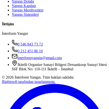
Yangın Dolabı
Yangın Kapıları
Yangın Merdivenleri
Yangın Sistemleri
İletişim
İnterform Yangın
0 546 843 73 72
0 212 451 86 16
interformyangin@gmail.com
İkitelli Organize Sanayi Bölgesi Dersankoop Sanayi Sitesi
S6F Blok No: 110-111 İkitelli – İstanbul
©
2026
İnterform Yangın. Tüm hakları saklıdır.
Binbirsoft tarafından tasarlanmıştır.