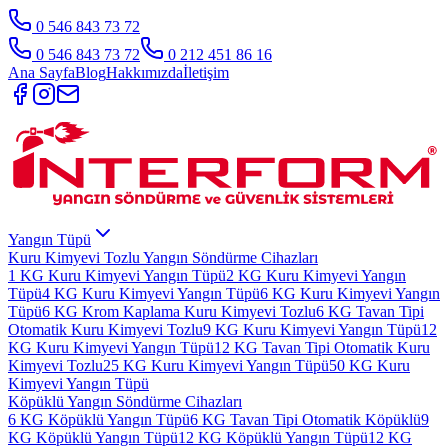
0 546 843 73 72
0 546 843 73 72
0 212 451 86 16
Ana Sayfa
Blog
Hakkımızda
İletişim
Yangın Tüpü
Kuru Kimyevi Tozlu Yangın Söndürme Cihazları
1 KG Kuru Kimyevi Yangın Tüpü
2 KG Kuru Kimyevi Yangın
Tüpü
4 KG Kuru Kimyevi Yangın Tüpü
6 KG Kuru Kimyevi Yangın
Tüpü
6 KG Krom Kaplama Kuru Kimyevi Tozlu
6 KG Tavan Tipi
Otomatik Kuru Kimyevi Tozlu
9 KG Kuru Kimyevi Yangın Tüpü
12
KG Kuru Kimyevi Yangın Tüpü
12 KG Tavan Tipi Otomatik Kuru
Kimyevi Tozlu
25 KG Kuru Kimyevi Yangın Tüpü
50 KG Kuru
Kimyevi Yangın Tüpü
Köpüklü Yangın Söndürme Cihazları
6 KG Köpüklü Yangın Tüpü
6 KG Tavan Tipi Otomatik Köpüklü
9
KG Köpüklü Yangın Tüpü
12 KG Köpüklü Yangın Tüpü
12 KG