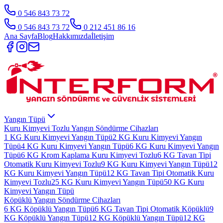
0 546 843 73 72
0 546 843 73 72
0 212 451 86 16
Ana Sayfa
Blog
Hakkımızda
İletişim
Yangın Tüpü
Kuru Kimyevi Tozlu Yangın Söndürme Cihazları
1 KG Kuru Kimyevi Yangın Tüpü
2 KG Kuru Kimyevi Yangın
Tüpü
4 KG Kuru Kimyevi Yangın Tüpü
6 KG Kuru Kimyevi Yangın
Tüpü
6 KG Krom Kaplama Kuru Kimyevi Tozlu
6 KG Tavan Tipi
Otomatik Kuru Kimyevi Tozlu
9 KG Kuru Kimyevi Yangın Tüpü
12
KG Kuru Kimyevi Yangın Tüpü
12 KG Tavan Tipi Otomatik Kuru
Kimyevi Tozlu
25 KG Kuru Kimyevi Yangın Tüpü
50 KG Kuru
Kimyevi Yangın Tüpü
Köpüklü Yangın Söndürme Cihazları
6 KG Köpüklü Yangın Tüpü
6 KG Tavan Tipi Otomatik Köpüklü
9
KG Köpüklü Yangın Tüpü
12 KG Köpüklü Yangın Tüpü
12 KG