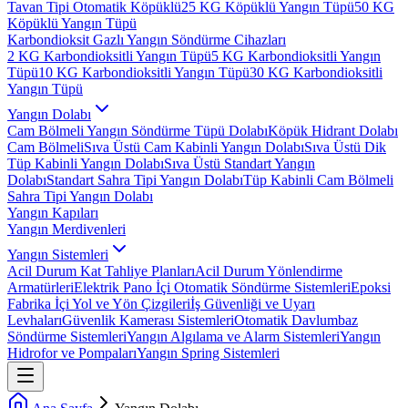
Tavan Tipi Otomatik Köpüklü
25 KG Köpüklü Yangın Tüpü
50 KG
Köpüklü Yangın Tüpü
Karbondioksit Gazlı Yangın Söndürme Cihazları
2 KG Karbondioksitli Yangın Tüpü
5 KG Karbondioksitli Yangın
Tüpü
10 KG Karbondioksitli Yangın Tüpü
30 KG Karbondioksitli
Yangın Tüpü
Yangın Dolabı
Cam Bölmeli Yangın Söndürme Tüpü Dolabı
Köpük Hidrant Dolabı
Cam Bölmeli
Sıva Üstü Cam Kabinli Yangın Dolabı
Sıva Üstü Dik
Tüp Kabinli Yangın Dolabı
Sıva Üstü Standart Yangın
Dolabı
Standart Sahra Tipi Yangın Dolabı
Tüp Kabinli Cam Bölmeli
Sahra Tipi Yangın Dolabı
Yangın Kapıları
Yangın Merdivenleri
Yangın Sistemleri
Acil Durum Kat Tahliye Planları
Acil Durum Yönlendirme
Armatürleri
Elektrik Pano İçi Otomatik Söndürme Sistemleri
Epoksi
Fabrika İçi Yol ve Yön Çizgileri
İş Güvenliği ve Uyarı
Levhaları
Güvenlik Kamerası Sistemleri
Otomatik Davlumbaz
Söndürme Sistemleri
Yangın Algılama ve Alarm Sistemleri
Yangın
Hidrofor ve Pompaları
Yangın Spring Sistemleri