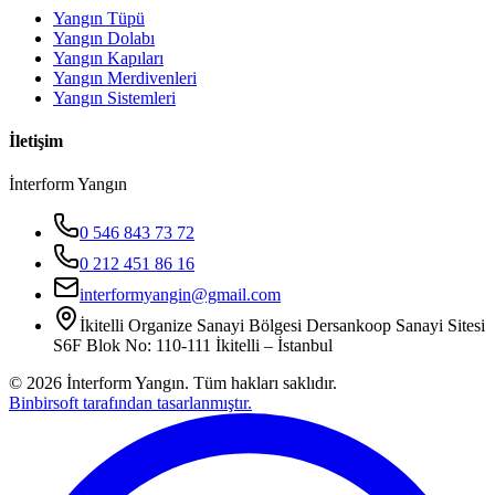
Yangın Tüpü
Yangın Dolabı
Yangın Kapıları
Yangın Merdivenleri
Yangın Sistemleri
İletişim
İnterform Yangın
0 546 843 73 72
0 212 451 86 16
interformyangin@gmail.com
İkitelli Organize Sanayi Bölgesi Dersankoop Sanayi Sitesi
S6F Blok No: 110-111 İkitelli – İstanbul
©
2026
İnterform Yangın. Tüm hakları saklıdır.
Binbirsoft tarafından tasarlanmıştır.