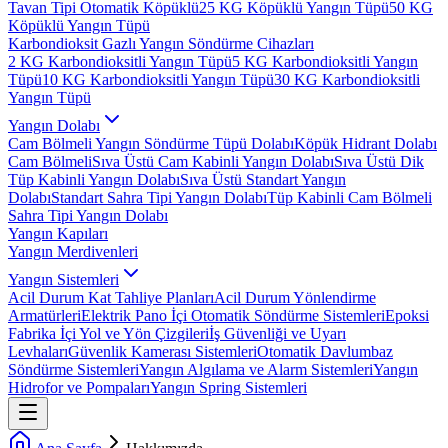
Tavan Tipi Otomatik Köpüklü
25 KG Köpüklü Yangın Tüpü
50 KG
Köpüklü Yangın Tüpü
Karbondioksit Gazlı Yangın Söndürme Cihazları
2 KG Karbondioksitli Yangın Tüpü
5 KG Karbondioksitli Yangın
Tüpü
10 KG Karbondioksitli Yangın Tüpü
30 KG Karbondioksitli
Yangın Tüpü
Yangın Dolabı
Cam Bölmeli Yangın Söndürme Tüpü Dolabı
Köpük Hidrant Dolabı
Cam Bölmeli
Sıva Üstü Cam Kabinli Yangın Dolabı
Sıva Üstü Dik
Tüp Kabinli Yangın Dolabı
Sıva Üstü Standart Yangın
Dolabı
Standart Sahra Tipi Yangın Dolabı
Tüp Kabinli Cam Bölmeli
Sahra Tipi Yangın Dolabı
Yangın Kapıları
Yangın Merdivenleri
Yangın Sistemleri
Acil Durum Kat Tahliye Planları
Acil Durum Yönlendirme
Armatürleri
Elektrik Pano İçi Otomatik Söndürme Sistemleri
Epoksi
Fabrika İçi Yol ve Yön Çizgileri
İş Güvenliği ve Uyarı
Levhaları
Güvenlik Kamerası Sistemleri
Otomatik Davlumbaz
Söndürme Sistemleri
Yangın Algılama ve Alarm Sistemleri
Yangın
Hidrofor ve Pompaları
Yangın Spring Sistemleri