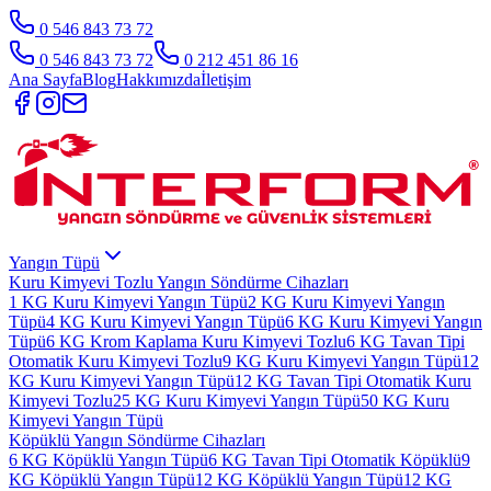
0 546 843 73 72
0 546 843 73 72
0 212 451 86 16
Ana Sayfa
Blog
Hakkımızda
İletişim
Yangın Tüpü
Kuru Kimyevi Tozlu Yangın Söndürme Cihazları
1 KG Kuru Kimyevi Yangın Tüpü
2 KG Kuru Kimyevi Yangın
Tüpü
4 KG Kuru Kimyevi Yangın Tüpü
6 KG Kuru Kimyevi Yangın
Tüpü
6 KG Krom Kaplama Kuru Kimyevi Tozlu
6 KG Tavan Tipi
Otomatik Kuru Kimyevi Tozlu
9 KG Kuru Kimyevi Yangın Tüpü
12
KG Kuru Kimyevi Yangın Tüpü
12 KG Tavan Tipi Otomatik Kuru
Kimyevi Tozlu
25 KG Kuru Kimyevi Yangın Tüpü
50 KG Kuru
Kimyevi Yangın Tüpü
Köpüklü Yangın Söndürme Cihazları
6 KG Köpüklü Yangın Tüpü
6 KG Tavan Tipi Otomatik Köpüklü
9
KG Köpüklü Yangın Tüpü
12 KG Köpüklü Yangın Tüpü
12 KG