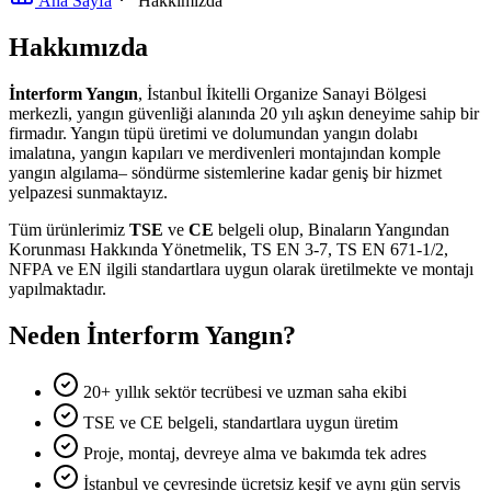
Ana Sayfa
Hakkımızda
Hakkımızda
İnterform Yangın
, İstanbul İkitelli Organize Sanayi Bölgesi
merkezli, yangın güvenliği alanında 20 yılı aşkın deneyime sahip bir
firmadır. Yangın tüpü üretimi ve dolumundan yangın dolabı
imalatına, yangın kapıları ve merdivenleri montajından komple
yangın algılama– söndürme sistemlerine kadar geniş bir hizmet
yelpazesi sunmaktayız.
Tüm ürünlerimiz
TSE
ve
CE
belgeli olup, Binaların Yangından
Korunması Hakkında Yönetmelik, TS EN 3-7, TS EN 671-1/2,
NFPA ve EN ilgili standartlara uygun olarak üretilmekte ve montajı
yapılmaktadır.
Neden İnterform Yangın?
20+ yıllık sektör tecrübesi ve uzman saha ekibi
TSE ve CE belgeli, standartlara uygun üretim
Proje, montaj, devreye alma ve bakımda tek adres
İstanbul ve çevresinde ücretsiz keşif ve aynı gün servis