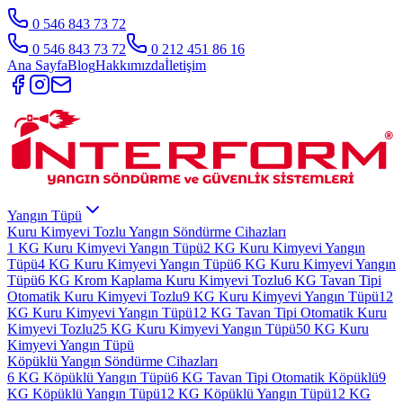
0 546 843 73 72
0 546 843 73 72
0 212 451 86 16
Ana Sayfa
Blog
Hakkımızda
İletişim
Yangın Tüpü
Kuru Kimyevi Tozlu Yangın Söndürme Cihazları
1 KG Kuru Kimyevi Yangın Tüpü
2 KG Kuru Kimyevi Yangın
Tüpü
4 KG Kuru Kimyevi Yangın Tüpü
6 KG Kuru Kimyevi Yangın
Tüpü
6 KG Krom Kaplama Kuru Kimyevi Tozlu
6 KG Tavan Tipi
Otomatik Kuru Kimyevi Tozlu
9 KG Kuru Kimyevi Yangın Tüpü
12
KG Kuru Kimyevi Yangın Tüpü
12 KG Tavan Tipi Otomatik Kuru
Kimyevi Tozlu
25 KG Kuru Kimyevi Yangın Tüpü
50 KG Kuru
Kimyevi Yangın Tüpü
Köpüklü Yangın Söndürme Cihazları
6 KG Köpüklü Yangın Tüpü
6 KG Tavan Tipi Otomatik Köpüklü
9
KG Köpüklü Yangın Tüpü
12 KG Köpüklü Yangın Tüpü
12 KG