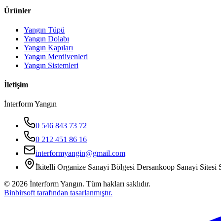
Ürünler
Yangın Tüpü
Yangın Dolabı
Yangın Kapıları
Yangın Merdivenleri
Yangın Sistemleri
İletişim
İnterform Yangın
0 546 843 73 72
0 212 451 86 16
interformyangin@gmail.com
İkitelli Organize Sanayi Bölgesi Dersankoop Sanayi Sitesi S
©
2026
İnterform Yangın. Tüm hakları saklıdır.
Binbirsoft tarafından tasarlanmıştır.