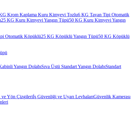
KG Krom Kaplama Kuru Kimyevi Tozlu
6 KG Tavan Tipi Otomatik
u
25 KG Kuru Kimyevi Yangın Tüpü
50 KG Kuru Kimyevi Yangın
pi Otomatik Köpüklü
25 KG Köpüklü Yangın Tüpü
50 KG Köpüklü
Tüpü
Kabinli Yangın Dolabı
Sıva Üstü Standart Yangın Dolabı
Standart
l ve Yön Çizgileri
İş Güvenliği ve Uyarı Levhaları
Güvenlik Kamerası
mleri