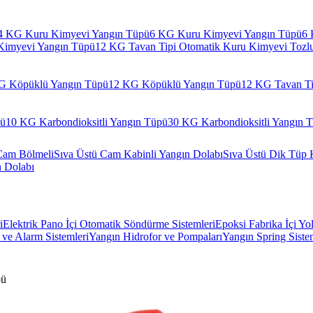
4 KG Kuru Kimyevi Yangın Tüpü
6 KG Kuru Kimyevi Yangın Tüpü
6 
Kimyevi Yangın Tüpü
12 KG Tavan Tipi Otomatik Kuru Kimyevi Tozl
G Köpüklü Yangın Tüpü
12 KG Köpüklü Yangın Tüpü
12 KG Tavan Ti
pü
10 KG Karbondioksitli Yangın Tüpü
30 KG Karbondioksitli Yangın 
Cam Bölmeli
Sıva Üstü Cam Kabinli Yangın Dolabı
Sıva Üstü Dik Tüp 
n Dolabı
i
Elektrik Pano İçi Otomatik Söndürme Sistemleri
Epoksi Fabrika İçi Yo
ve Alarm Sistemleri
Yangın Hidrofor ve Pompaları
Yangın Spring Siste
pü