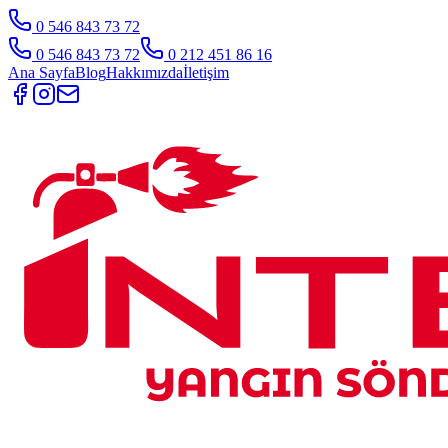
0 546 843 73 72
0 546 843 73 72
0 212 451 86 16
Ana Sayfa
Blog
Hakkımızda
İletişim