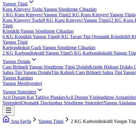
Yangın Tüpü
Kuru Kimyevi Tozlu Yangın Söndürme Cihazları
1 KG Kuru Kimyevi Yangın Tüpü
2 KG Kuru Kimyevi Yangın Tüpü
Kuru Kimyevi Tozlu
9 KG Kuru Kimyevi Yangın Tüpü
12 KG Kuru 
Tüpü
Köpüklü Yangın Söndürme Cihazları
6 KG Köpüklü Yangın Tüpü
6 KG Tavan Tipi Otomatik Köpüklü
9 K
Yangın Tüpü
Karbondioksit Gazlı Yangın Söndürme Cihazları
2 KG Karbondioksitli Yangın Tüpü
5 KG Karbondioksitli Yangın Tü
Yangın Dolabı
Cam Bölmeli Yangın Söndürme Tüpü Dolabı
Köpük Hidrant Dolabı 
Sahra Tipi Yangın Dolabı
Tüp Kabinli Cam Bölmeli Sahra Tipi Yangı
Yangın Kapıları
Yangın Merdivenleri
Yangın Sistemleri
Acil Durum Kat Tahliye Planları
Acil Durum Yönlendirme Armatürler
Sistemleri
Otomatik Davlumbaz Söndürme Sistemleri
Yangın Algılama 
Ana Sayfa
Yangın Tüpü
2 KG Karbondioksitli Yangın Tü