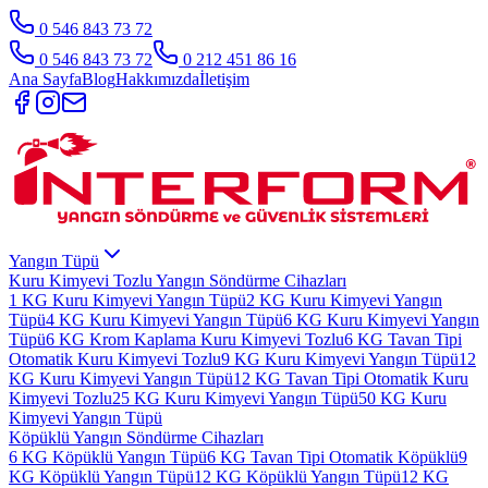
0 546 843 73 72
0 546 843 73 72
0 212 451 86 16
Ana Sayfa
Blog
Hakkımızda
İletişim
Yangın Tüpü
Kuru Kimyevi Tozlu Yangın Söndürme Cihazları
1 KG Kuru Kimyevi Yangın Tüpü
2 KG Kuru Kimyevi Yangın
Tüpü
4 KG Kuru Kimyevi Yangın Tüpü
6 KG Kuru Kimyevi Yangın
Tüpü
6 KG Krom Kaplama Kuru Kimyevi Tozlu
6 KG Tavan Tipi
Otomatik Kuru Kimyevi Tozlu
9 KG Kuru Kimyevi Yangın Tüpü
12
KG Kuru Kimyevi Yangın Tüpü
12 KG Tavan Tipi Otomatik Kuru
Kimyevi Tozlu
25 KG Kuru Kimyevi Yangın Tüpü
50 KG Kuru
Kimyevi Yangın Tüpü
Köpüklü Yangın Söndürme Cihazları
6 KG Köpüklü Yangın Tüpü
6 KG Tavan Tipi Otomatik Köpüklü
9
KG Köpüklü Yangın Tüpü
12 KG Köpüklü Yangın Tüpü
12 KG