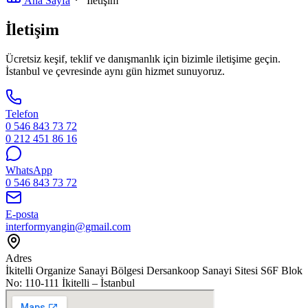
Ana Sayfa
İletişim
İletişim
Ücretsiz keşif, teklif ve danışmanlık için bizimle iletişime geçin.
İstanbul ve çevresinde aynı gün hizmet sunuyoruz.
Telefon
0 546 843 73 72
0 212 451 86 16
WhatsApp
0 546 843 73 72
E-posta
interformyangin@gmail.com
Adres
İkitelli Organize Sanayi Bölgesi Dersankoop Sanayi Sitesi S6F Blok
No: 110-111 İkitelli – İstanbul