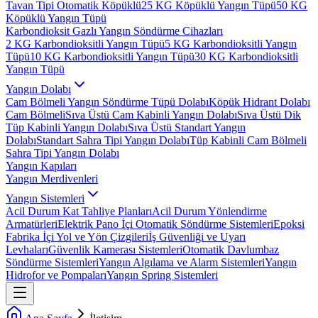
Tavan Tipi Otomatik Köpüklü
25 KG Köpüklü Yangın Tüpü
50 KG
Köpüklü Yangın Tüpü
Karbondioksit Gazlı Yangın Söndürme Cihazları
2 KG Karbondioksitli Yangın Tüpü
5 KG Karbondioksitli Yangın
Tüpü
10 KG Karbondioksitli Yangın Tüpü
30 KG Karbondioksitli
Yangın Tüpü
Yangın Dolabı
Cam Bölmeli Yangın Söndürme Tüpü Dolabı
Köpük Hidrant Dolabı
Cam Bölmeli
Sıva Üstü Cam Kabinli Yangın Dolabı
Sıva Üstü Dik
Tüp Kabinli Yangın Dolabı
Sıva Üstü Standart Yangın
Dolabı
Standart Sahra Tipi Yangın Dolabı
Tüp Kabinli Cam Bölmeli
Sahra Tipi Yangın Dolabı
Yangın Kapıları
Yangın Merdivenleri
Yangın Sistemleri
Acil Durum Kat Tahliye Planları
Acil Durum Yönlendirme
Armatürleri
Elektrik Pano İçi Otomatik Söndürme Sistemleri
Epoksi
Fabrika İçi Yol ve Yön Çizgileri
İş Güvenliği ve Uyarı
Levhaları
Güvenlik Kamerası Sistemleri
Otomatik Davlumbaz
Söndürme Sistemleri
Yangın Algılama ve Alarm Sistemleri
Yangın
Hidrofor ve Pompaları
Yangın Spring Sistemleri