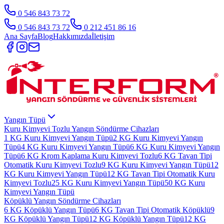
0 546 843 73 72
0 546 843 73 72
0 212 451 86 16
Ana Sayfa
Blog
Hakkımızda
İletişim
Yangın Tüpü
Kuru Kimyevi Tozlu Yangın Söndürme Cihazları
1 KG Kuru Kimyevi Yangın Tüpü
2 KG Kuru Kimyevi Yangın
Tüpü
4 KG Kuru Kimyevi Yangın Tüpü
6 KG Kuru Kimyevi Yangın
Tüpü
6 KG Krom Kaplama Kuru Kimyevi Tozlu
6 KG Tavan Tipi
Otomatik Kuru Kimyevi Tozlu
9 KG Kuru Kimyevi Yangın Tüpü
12
KG Kuru Kimyevi Yangın Tüpü
12 KG Tavan Tipi Otomatik Kuru
Kimyevi Tozlu
25 KG Kuru Kimyevi Yangın Tüpü
50 KG Kuru
Kimyevi Yangın Tüpü
Köpüklü Yangın Söndürme Cihazları
6 KG Köpüklü Yangın Tüpü
6 KG Tavan Tipi Otomatik Köpüklü
9
KG Köpüklü Yangın Tüpü
12 KG Köpüklü Yangın Tüpü
12 KG