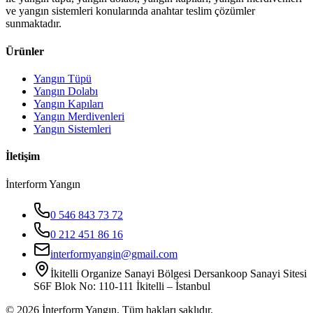
ve yangın sistemleri konularında anahtar teslim çözümler
sunmaktadır.
Ürünler
Yangın Tüpü
Yangın Dolabı
Yangın Kapıları
Yangın Merdivenleri
Yangın Sistemleri
İletişim
İnterform Yangın
0 546 843 73 72
0 212 451 86 16
interformyangin@gmail.com
İkitelli Organize Sanayi Bölgesi Dersankoop Sanayi Sitesi
S6F Blok No: 110-111 İkitelli – İstanbul
©
2026
İnterform Yangın. Tüm hakları saklıdır.