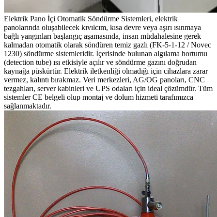
Elektrik Pano İçi Otomatik Söndürme Sistemleri, elektrik
panolarında oluşabilecek kıvılcım, kısa devre veya aşırı ısınmaya
bağlı yangınları başlangıç aşamasında, insan müdahalesine gerek
kalmadan otomatik olarak söndüren temiz gazlı (FK-5-1-12 / Novec
1230) söndürme sistemleridir. İçerisinde bulunan algılama hortumu
(detection tube) ısı etkisiyle açılır ve söndürme gazını doğrudan
kaynağa püskürtür. Elektrik iletkenliği olmadığı için cihazlara zarar
vermez, kalıntı bırakmaz. Veri merkezleri, AG/OG panoları, CNC
tezgahları, server kabinleri ve UPS odaları için ideal çözümdür. Tüm
sistemler CE belgeli olup montaj ve dolum hizmeti tarafımızca
sağlanmaktadır.