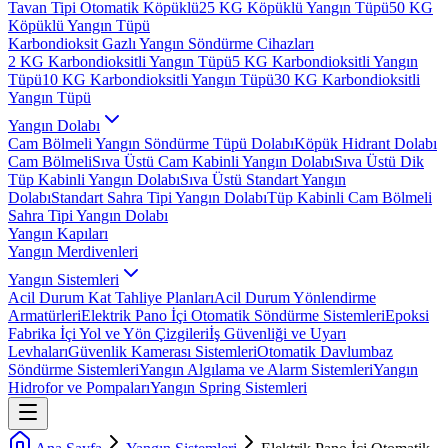
Tavan Tipi Otomatik Köpüklü
25 KG Köpüklü Yangın Tüpü
50 KG
Köpüklü Yangın Tüpü
Karbondioksit Gazlı Yangın Söndürme Cihazları
2 KG Karbondioksitli Yangın Tüpü
5 KG Karbondioksitli Yangın
Tüpü
10 KG Karbondioksitli Yangın Tüpü
30 KG Karbondioksitli
Yangın Tüpü
Yangın Dolabı
Cam Bölmeli Yangın Söndürme Tüpü Dolabı
Köpük Hidrant Dolabı
Cam Bölmeli
Sıva Üstü Cam Kabinli Yangın Dolabı
Sıva Üstü Dik
Tüp Kabinli Yangın Dolabı
Sıva Üstü Standart Yangın
Dolabı
Standart Sahra Tipi Yangın Dolabı
Tüp Kabinli Cam Bölmeli
Sahra Tipi Yangın Dolabı
Yangın Kapıları
Yangın Merdivenleri
Yangın Sistemleri
Acil Durum Kat Tahliye Planları
Acil Durum Yönlendirme
Armatürleri
Elektrik Pano İçi Otomatik Söndürme Sistemleri
Epoksi
Fabrika İçi Yol ve Yön Çizgileri
İş Güvenliği ve Uyarı
Levhaları
Güvenlik Kamerası Sistemleri
Otomatik Davlumbaz
Söndürme Sistemleri
Yangın Algılama ve Alarm Sistemleri
Yangın
Hidrofor ve Pompaları
Yangın Spring Sistemleri