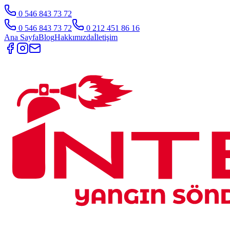
0 546 843 73 72
0 546 843 73 72
0 212 451 86 16
Ana Sayfa
Blog
Hakkımızda
İletişim