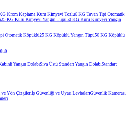
KG Krom Kaplama Kuru Kimyevi Tozlu
6 KG Tavan Tipi Otomatik
u
25 KG Kuru Kimyevi Yangın Tüpü
50 KG Kuru Kimyevi Yangın
pi Otomatik Köpüklü
25 KG Köpüklü Yangın Tüpü
50 KG Köpüklü
Tüpü
Kabinli Yangın Dolabı
Sıva Üstü Standart Yangın Dolabı
Standart
l ve Yön Çizgileri
İş Güvenliği ve Uyarı Levhaları
Güvenlik Kamerası
mleri