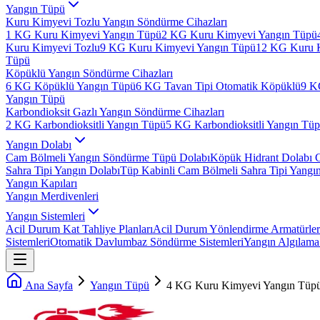
Yangın Tüpü
Kuru Kimyevi Tozlu Yangın Söndürme Cihazları
1 KG Kuru Kimyevi Yangın Tüpü
2 KG Kuru Kimyevi Yangın Tüpü
Kuru Kimyevi Tozlu
9 KG Kuru Kimyevi Yangın Tüpü
12 KG Kuru 
Tüpü
Köpüklü Yangın Söndürme Cihazları
6 KG Köpüklü Yangın Tüpü
6 KG Tavan Tipi Otomatik Köpüklü
9 K
Yangın Tüpü
Karbondioksit Gazlı Yangın Söndürme Cihazları
2 KG Karbondioksitli Yangın Tüpü
5 KG Karbondioksitli Yangın Tü
Yangın Dolabı
Cam Bölmeli Yangın Söndürme Tüpü Dolabı
Köpük Hidrant Dolabı 
Sahra Tipi Yangın Dolabı
Tüp Kabinli Cam Bölmeli Sahra Tipi Yangı
Yangın Kapıları
Yangın Merdivenleri
Yangın Sistemleri
Acil Durum Kat Tahliye Planları
Acil Durum Yönlendirme Armatürler
Sistemleri
Otomatik Davlumbaz Söndürme Sistemleri
Yangın Algılama 
Ana Sayfa
Yangın Tüpü
4 KG Kuru Kimyevi Yangın Tüp