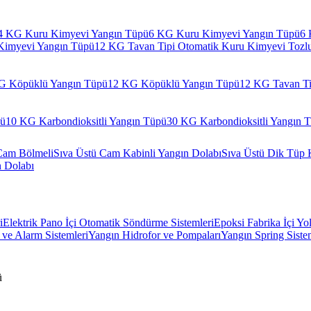
4 KG Kuru Kimyevi Yangın Tüpü
6 KG Kuru Kimyevi Yangın Tüpü
6 
Kimyevi Yangın Tüpü
12 KG Tavan Tipi Otomatik Kuru Kimyevi Tozl
G Köpüklü Yangın Tüpü
12 KG Köpüklü Yangın Tüpü
12 KG Tavan Ti
pü
10 KG Karbondioksitli Yangın Tüpü
30 KG Karbondioksitli Yangın 
Cam Bölmeli
Sıva Üstü Cam Kabinli Yangın Dolabı
Sıva Üstü Dik Tüp 
n Dolabı
i
Elektrik Pano İçi Otomatik Söndürme Sistemleri
Epoksi Fabrika İçi Yo
ve Alarm Sistemleri
Yangın Hidrofor ve Pompaları
Yangın Spring Siste
ü