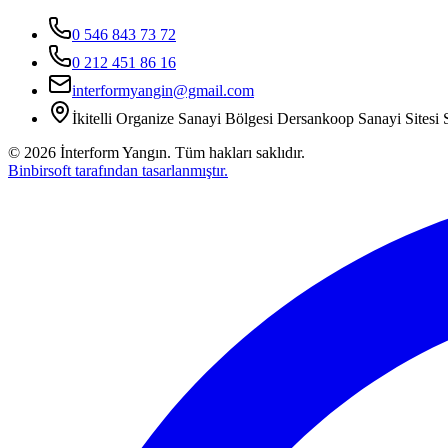
0 546 843 73 72
0 212 451 86 16
interformyangin@gmail.com
İkitelli Organize Sanayi Bölgesi Dersankoop Sanayi Sitesi S
©
2026
İnterform Yangın. Tüm hakları saklıdır.
Binbirsoft tarafından tasarlanmıştır.