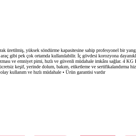
üretilmiş, yüksek söndürme kapasitesine sahip profesyonel bir yangı
 araç gibi pek çok ortamda kullanılabilir. İç gövdesi korozyona dayanıklı 
nizması ve emniyet pimi, hızlı ve güvenli müdahale imkânı sağlar. 4 
e ücretsiz keşif, yerinde dolum, bakım, etiketleme ve sertifikalandırma 
lay kullanım ve hızlı müdahale • Ürün garantisi vardır