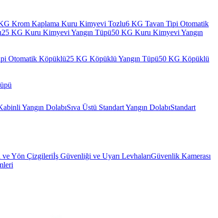
KG Krom Kaplama Kuru Kimyevi Tozlu
6 KG Tavan Tipi Otomatik
u
25 KG Kuru Kimyevi Yangın Tüpü
50 KG Kuru Kimyevi Yangın
pi Otomatik Köpüklü
25 KG Köpüklü Yangın Tüpü
50 KG Köpüklü
Tüpü
Kabinli Yangın Dolabı
Sıva Üstü Standart Yangın Dolabı
Standart
l ve Yön Çizgileri
İş Güvenliği ve Uyarı Levhaları
Güvenlik Kamerası
mleri