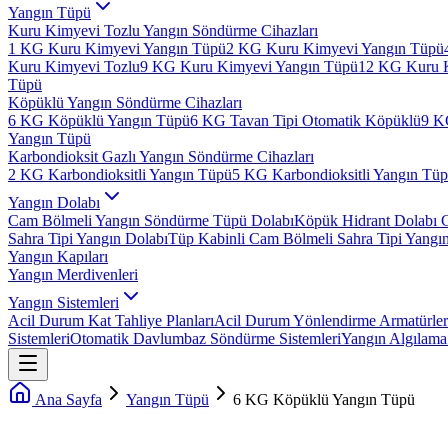
Yangın Tüpü
Kuru Kimyevi Tozlu Yangın Söndürme Cihazları
1 KG Kuru Kimyevi Yangın Tüpü
2 KG Kuru Kimyevi Yangın Tüpü
Kuru Kimyevi Tozlu
9 KG Kuru Kimyevi Yangın Tüpü
12 KG Kuru 
Tüpü
Köpüklü Yangın Söndürme Cihazları
6 KG Köpüklü Yangın Tüpü
6 KG Tavan Tipi Otomatik Köpüklü
9 K
Yangın Tüpü
Karbondioksit Gazlı Yangın Söndürme Cihazları
2 KG Karbondioksitli Yangın Tüpü
5 KG Karbondioksitli Yangın Tü
Yangın Dolabı
Cam Bölmeli Yangın Söndürme Tüpü Dolabı
Köpük Hidrant Dolabı 
Sahra Tipi Yangın Dolabı
Tüp Kabinli Cam Bölmeli Sahra Tipi Yangı
Yangın Kapıları
Yangın Merdivenleri
Yangın Sistemleri
Acil Durum Kat Tahliye Planları
Acil Durum Yönlendirme Armatürler
Sistemleri
Otomatik Davlumbaz Söndürme Sistemleri
Yangın Algılama 
Ana Sayfa
Yangın Tüpü
6 KG Köpüklü Yangın Tüpü