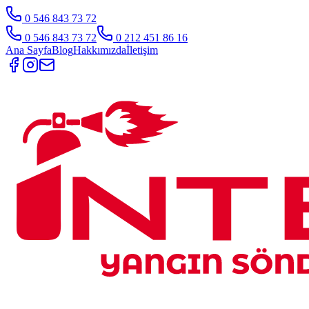
0 546 843 73 72
0 546 843 73 72
0 212 451 86 16
Ana Sayfa
Blog
Hakkımızda
İletişim