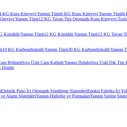
4 KG Kuru Kimyevi Yangın Tüpü
6 KG Kuru Kimyevi Yangın Tüpü
6 
Kimyevi Yangın Tüpü
12 KG Tavan Tipi Otomatik Kuru Kimyevi Tozl
G Köpüklü Yangın Tüpü
12 KG Köpüklü Yangın Tüpü
12 KG Tavan Ti
pü
10 KG Karbondioksitli Yangın Tüpü
30 KG Karbondioksitli Yangın 
Cam Bölmeli
Sıva Üstü Cam Kabinli Yangın Dolabı
Sıva Üstü Dik Tüp 
n Dolabı
i
Elektrik Pano İçi Otomatik Söndürme Sistemleri
Epoksi Fabrika İçi Yo
ve Alarm Sistemleri
Yangın Hidrofor ve Pompaları
Yangın Spring Siste