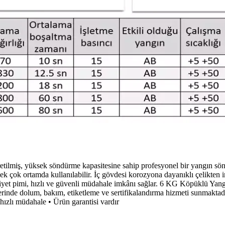
lmiş, yüksek söndürme kapasitesine sahip profesyonel bir yangın söndü
pek çok ortamda kullanılabilir. İç gövdesi korozyona dayanıklı çelikten i
niyet pimi, hızlı ve güvenli müdahale imkânı sağlar. 6 KG Köpüklü Yang
 yerinde dolum, bakım, etiketleme ve sertifikalandırma hizmeti sunmakta
ızlı müdahale • Ürün garantisi vardır