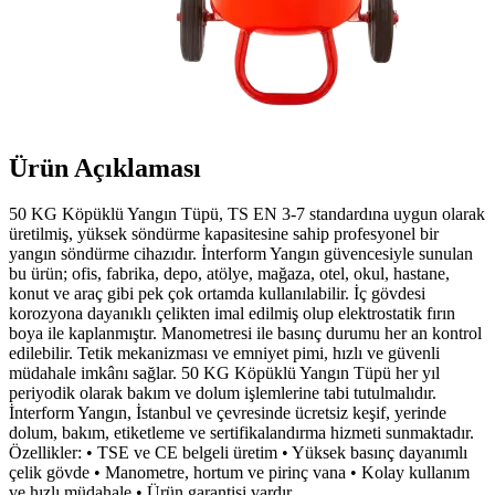
Ürün Açıklaması
50 KG Köpüklü Yangın Tüpü, TS EN 3-7 standardına uygun olarak
üretilmiş, yüksek söndürme kapasitesine sahip profesyonel bir
yangın söndürme cihazıdır. İnterform Yangın güvencesiyle sunulan
bu ürün; ofis, fabrika, depo, atölye, mağaza, otel, okul, hastane,
konut ve araç gibi pek çok ortamda kullanılabilir. İç gövdesi
korozyona dayanıklı çelikten imal edilmiş olup elektrostatik fırın
boya ile kaplanmıştır. Manometresi ile basınç durumu her an kontrol
edilebilir. Tetik mekanizması ve emniyet pimi, hızlı ve güvenli
müdahale imkânı sağlar. 50 KG Köpüklü Yangın Tüpü her yıl
periyodik olarak bakım ve dolum işlemlerine tabi tutulmalıdır.
İnterform Yangın, İstanbul ve çevresinde ücretsiz keşif, yerinde
dolum, bakım, etiketleme ve sertifikalandırma hizmeti sunmaktadır.
Özellikler: • TSE ve CE belgeli üretim • Yüksek basınç dayanımlı
çelik gövde • Manometre, hortum ve pirinç vana • Kolay kullanım
ve hızlı müdahale • Ürün garantisi vardır