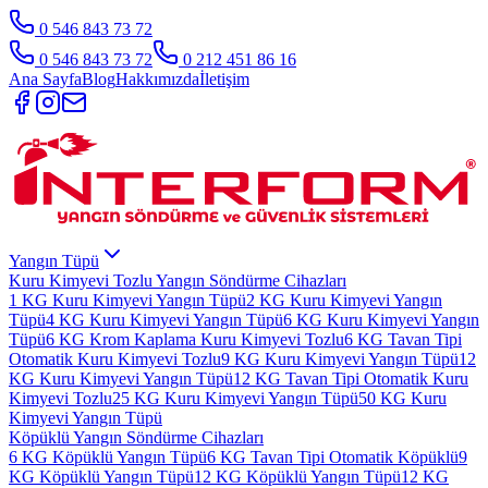
0 546 843 73 72
0 546 843 73 72
0 212 451 86 16
Ana Sayfa
Blog
Hakkımızda
İletişim
Yangın Tüpü
Kuru Kimyevi Tozlu Yangın Söndürme Cihazları
1 KG Kuru Kimyevi Yangın Tüpü
2 KG Kuru Kimyevi Yangın
Tüpü
4 KG Kuru Kimyevi Yangın Tüpü
6 KG Kuru Kimyevi Yangın
Tüpü
6 KG Krom Kaplama Kuru Kimyevi Tozlu
6 KG Tavan Tipi
Otomatik Kuru Kimyevi Tozlu
9 KG Kuru Kimyevi Yangın Tüpü
12
KG Kuru Kimyevi Yangın Tüpü
12 KG Tavan Tipi Otomatik Kuru
Kimyevi Tozlu
25 KG Kuru Kimyevi Yangın Tüpü
50 KG Kuru
Kimyevi Yangın Tüpü
Köpüklü Yangın Söndürme Cihazları
6 KG Köpüklü Yangın Tüpü
6 KG Tavan Tipi Otomatik Köpüklü
9
KG Köpüklü Yangın Tüpü
12 KG Köpüklü Yangın Tüpü
12 KG