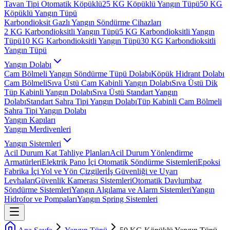
Tavan Tipi Otomatik Köpüklü
25 KG Köpüklü Yangın Tüpü
50 KG
Köpüklü Yangın Tüpü
Karbondioksit Gazlı Yangın Söndürme Cihazları
2 KG Karbondioksitli Yangın Tüpü
5 KG Karbondioksitli Yangın
Tüpü
10 KG Karbondioksitli Yangın Tüpü
30 KG Karbondioksitli
Yangın Tüpü
Yangın Dolabı
Cam Bölmeli Yangın Söndürme Tüpü Dolabı
Köpük Hidrant Dolabı
Cam Bölmeli
Sıva Üstü Cam Kabinli Yangın Dolabı
Sıva Üstü Dik
Tüp Kabinli Yangın Dolabı
Sıva Üstü Standart Yangın
Dolabı
Standart Sahra Tipi Yangın Dolabı
Tüp Kabinli Cam Bölmeli
Sahra Tipi Yangın Dolabı
Yangın Kapıları
Yangın Merdivenleri
Yangın Sistemleri
Acil Durum Kat Tahliye Planları
Acil Durum Yönlendirme
Armatürleri
Elektrik Pano İçi Otomatik Söndürme Sistemleri
Epoksi
Fabrika İçi Yol ve Yön Çizgileri
İş Güvenliği ve Uyarı
Levhaları
Güvenlik Kamerası Sistemleri
Otomatik Davlumbaz
Söndürme Sistemleri
Yangın Algılama ve Alarm Sistemleri
Yangın
Hidrofor ve Pompaları
Yangın Spring Sistemleri