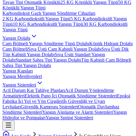
Tavan Tipi Otomatik Köpüklü
25 KG Köpüklü Yangın Tüpü
50 KG
Köpüklü Yangın Tüpü
Karbondioksit Gazlı Yangın Söndürme Cihazları
2 KG Karbondioksitli Yangın Tüpü
5 KG Karbondioksitli Yangın
Tüpü
10 KG Karbondioksitli Yangın Tüpü
30 KG Karbondioksitli
Yangın Tüpü
Yangın Dolabı
Cam Bölmeli Yangın Söndürme Tüpü Dolabı
Köpük Hidrant Dolabı
Cam Bölmeli
Sıva Üstü Cam Kabinli Yangın Dolabı
Sıva Üstü Dik
Tüp Kabinli Yangın Dolabı
Sıva Üstü Standart Yangın
Dolabı
Standart Sahra Tipi Yangın Dolabı
Tüp Kabinli Cam Bölmeli
Sahra Tipi Yangın Dolabı
Yangın Kapıları
Yangın Merdivenleri
Yangın Sistemleri
Acil Durum Kat Tahliye Planları
Acil Durum Yönlendirme
Armatürleri
Elektrik Pano İçi Otomatik Söndürme Sistemleri
Epoksi
Fabrika İçi Yol ve Yön Çizgileri
İş Güvenliği ve Uyarı
Levhaları
Güvenlik Kamerası Sistemleri
Otomatik Davlumbaz
Söndürme Sistemleri
Yangın Algılama ve Alarm Sistemleri
Yangın
Hidrofor ve Pompaları
Yangın Spring Sistemleri