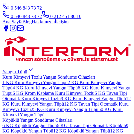
0 546 843 73 72
0 546 843 73 72
0 212 451 86 16
Ana Sayfa
Blog
Hakkımızda
İletişim
Yangın Tüpü
Kuru Kimyevi Tozlu Yangın Söndürme Cihazları
1 KG Kuru Kimyevi Yangın Tüpü
2 KG Kuru Kimyevi Yangın
Tüpü
4 KG Kuru Kimyevi Yangın Tüpü
6 KG Kuru Kimyevi Yangın
Tüpü
6 KG Krom Kaplama Kuru Kimyevi Tozlu
6 KG Tavan Tipi
Otomatik Kuru Kimyevi Tozlu
9 KG Kuru Kimyevi Yangın Tüpü
12
KG Kuru Kimyevi Yangın Tüpü
12 KG Tavan Tipi Otomatik Kuru
Kimyevi Tozlu
25 KG Kuru Kimyevi Yangın Tüpü
50 KG Kuru
Kimyevi Yangın Tüpü
Köpüklü Yangın Söndürme Cihazları
6 KG Köpüklü Yangın Tüpü
6 KG Tavan Tipi Otomatik Köpüklü
9
KG Köpüklü Yangın Tüpü
12 KG Köpüklü Yangın Tüpü
12 KG