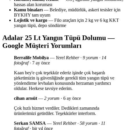
hassas alan koruması
Kamu binaları
— Belediye, müdürlük, askeri tesisler için
BYKHY tam uyum
Lojistik ve kargo
— Filo araçları için 2 kg ve 6 kg KKT
yangın tüpü, depo söndürme
Adalar 25 Lt Yangın Tüpü Dolumu —
Google Müşteri Yorumları
Berralife Mobilya
—
Yerel Rehber · 9 yorum · 14
fotoğraf
· 7 ay önce
Kaan bey'e çok teşekkür ederiz işinde çok başarılı
şirketimizin iş güvenliğinde gerekli tüm yangın tüpü ve
yönlendirme levhaları konusunda herzaman yardımcı
oldular. Herkese tavsiye ederim.
cihan arısüt
—
2 yorum
· 6 ay önce
Çok hızlı hizmet verdiler. Dedikleri zamanında
ürünlerimizi getirdiler. Teşekkürler interform.
Serkan SAMSA
—
Yerel Rehber · 58 yorum · 11
fotoğraf
· bir yıl önce