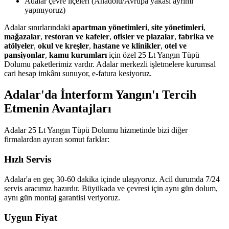
Adalar çevre ilçeleri (Anadolu/Avrupa yakası ayrımı
yapmıyoruz)
Adalar sınırlarındaki
apartman yönetimleri
,
site yönetimleri
,
mağazalar
,
restoran ve kafeler
,
ofisler ve plazalar
,
fabrika ve
atölyeler
,
okul ve kreşler
,
hastane ve klinikler
,
otel ve
pansiyonlar
,
kamu kurumları
için özel 25 Lt Yangın Tüpü
Dolumu paketlerimiz vardır. Adalar merkezli işletmelere kurumsal
cari hesap imkânı sunuyor, e-fatura kesiyoruz.
Adalar'da İnterform Yangın'ı Tercih
Etmenin Avantajları
Adalar 25 Lt Yangın Tüpü Dolumu hizmetinde bizi diğer
firmalardan ayıran somut farklar:
Hızlı Servis
Adalar'a en geç 30-60 dakika içinde ulaşıyoruz. Acil durumda 7/24
servis aracımız hazırdır. Büyükada ve çevresi için aynı gün dolum,
aynı gün montaj garantisi veriyoruz.
Uygun Fiyat