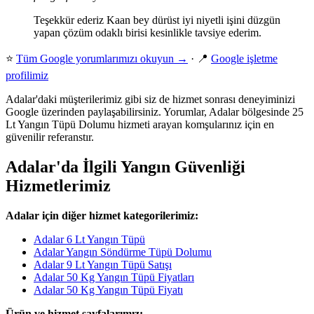
Teşekkür ederiz Kaan bey dürüst iyi niyetli işini düzgün
yapan çözüm odaklı birisi kesinlikle tavsiye ederim.
⭐
Tüm Google yorumlarımızı okuyun →
· 📍
Google işletme
profilimiz
Adalar'daki müşterilerimiz gibi siz de hizmet sonrası deneyiminizi
Google üzerinden paylaşabilirsiniz. Yorumlar, Adalar bölgesinde 25
Lt Yangın Tüpü Dolumu hizmeti arayan komşularınız için en
güvenilir referanstır.
Adalar'da İlgili Yangın Güvenliği
Hizmetlerimiz
Adalar için diğer hizmet kategorilerimiz:
Adalar 6 Lt Yangın Tüpü
Adalar Yangın Söndürme Tüpü Dolumu
Adalar 9 Lt Yangın Tüpü Satışı
Adalar 50 Kg Yangın Tüpü Fiyatları
Adalar 50 Kg Yangın Tüpü Fiyatı
Ürün ve hizmet sayfalarımız: