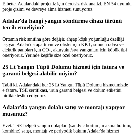
Elbette. Adalar'daki projeniz için ücretsiz risk analizi, EN 54 uyumlu
proje çizimi ve devreye alma hizmeti sunuyoruz.
Adalar'da hangi yangın söndürme cihazı türünü
tercih etmeliyim?
Ortamın risk sınıfına göre değişir. ahşap köşk yoğunluğu özelliği
taşıyan Adalar'da apartman ve ofisler için KKT, sunucu odası ve
elektrik panoları için CO₂, akaryakıt/sıvı yangınları için köpük tipi
öneriyoruz. Yerinde keşifle size özel öneriyoruz.
25 Lt Yangın Tüpü Dolumu hizmeti için fatura ve
garanti belgesi alabilir miyim?
Tabii ki. Adalar'daki her 25 Lt Yangın Tüpü Dolumu hizmetimizde
e-fatura, TSE sertifikası, ürün garanti belgesi ve dolum etiketini
birlikte teslim ediyoruz.
Adalar'da yangın dolabı satışı ve montajı yapıyor
musunuz?
Evet. TSE belgeli yangın dolapları (sandviç hortum, makara hortum,
kombine) satışı, montajı ve periyodik bakımı Adalar'da hizmet