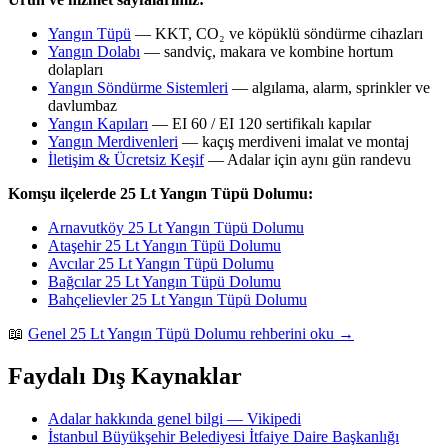
Yangın Tüpü
— KKT, CO₂ ve köpüklü söndürme cihazları
Yangın Dolabı
— sandviç, makara ve kombine hortum
dolapları
Yangın Söndürme Sistemleri
— algılama, alarm, sprinkler ve
davlumbaz
Yangın Kapıları
— EI 60 / EI 120 sertifikalı kapılar
Yangın Merdivenleri
— kaçış merdiveni imalat ve montaj
İletişim & Ücretsiz Keşif
— Adalar için aynı gün randevu
Komşu ilçelerde 25 Lt Yangın Tüpü Dolumu:
Arnavutköy 25 Lt Yangın Tüpü Dolumu
Ataşehir 25 Lt Yangın Tüpü Dolumu
Avcılar 25 Lt Yangın Tüpü Dolumu
Bağcılar 25 Lt Yangın Tüpü Dolumu
Bahçelievler 25 Lt Yangın Tüpü Dolumu
📖
Genel 25 Lt Yangın Tüpü Dolumu rehberini oku →
Faydalı Dış Kaynaklar
Adalar hakkında genel bilgi — Vikipedi
İstanbul Büyükşehir Belediyesi İtfaiye Daire Başkanlığı