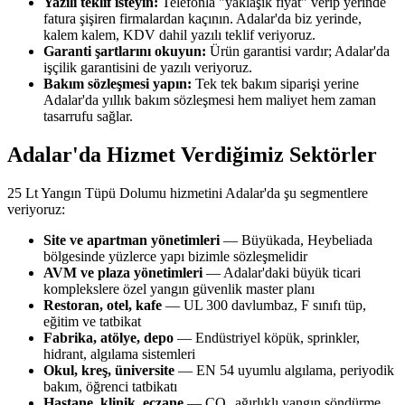
Yazılı teklif isteyin:
Telefonla "yaklaşık fiyat" verip yerinde
fatura şişiren firmalardan kaçının. Adalar'da biz yerinde,
kalem kalem, KDV dahil yazılı teklif veriyoruz.
Garanti şartlarını okuyun:
Ürün garantisi vardır; Adalar'da
işçilik garantisini de yazılı veriyoruz.
Bakım sözleşmesi yapın:
Tek tek bakım siparişi yerine
Adalar'da yıllık bakım sözleşmesi hem maliyet hem zaman
tasarrufu sağlar.
Adalar'da Hizmet Verdiğimiz Sektörler
25 Lt Yangın Tüpü Dolumu hizmetini Adalar'da şu segmentlere
veriyoruz:
Site ve apartman yönetimleri
— Büyükada, Heybeliada
bölgesinde yüzlerce yapı bizimle sözleşmelidir
AVM ve plaza yönetimleri
— Adalar'daki büyük ticari
komplekslere özel yangın güvenlik master planı
Restoran, otel, kafe
— UL 300 davlumbaz, F sınıfı tüp,
eğitim ve tatbikat
Fabrika, atölye, depo
— Endüstriyel köpük, sprinkler,
hidrant, algılama sistemleri
Okul, kreş, üniversite
— EN 54 uyumlu algılama, periyodik
bakım, öğrenci tatbikatı
Hastane, klinik, eczane
— CO₂ ağırlıklı yangın söndürme,