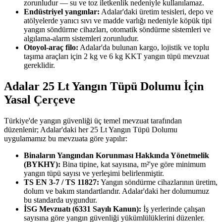
zorunludur — su ve toz iletkenlik nedeniyle kullanılamaz.
Endüstriyel yangınlar:
Adalar'daki üretim tesisleri, depo ve
atölyelerde yanıcı sıvı ve madde varlığı nedeniyle köpük tipi
yangın söndürme cihazları, otomatik söndürme sistemleri ve
algılama-alarm sistemleri zorunludur.
Otoyol-araç filo:
Adalar'da bulunan kargo, lojistik ve toplu
taşıma araçları için 2 kg ve 6 kg KKT yangın tüpü mevzuat
gereklidir.
Adalar 25 Lt Yangın Tüpü Dolumu İçin
Yasal Çerçeve
Türkiye'de yangın güvenliği üç temel mevzuat tarafından
düzenlenir; Adalar'daki her 25 Lt Yangın Tüpü Dolumu
uygulamamız bu mevzuata göre yapılır:
Binaların Yangından Korunması Hakkında Yönetmelik
(BYKHY):
Bina tipine, kat sayısına, m²'ye göre minimum
yangın tüpü sayısı ve yerleşimi belirlenmiştir.
TS EN 3-7 / TS 11827:
Yangın söndürme cihazlarının üretim,
dolum ve bakım standartlarıdır. Adalar'daki her dolumumuz
bu standarda uygundur.
İSG Mevzuatı (6331 Sayılı Kanun):
İş yerlerinde çalışan
sayısına göre yangın güvenliği yükümlülüklerini düzenler.