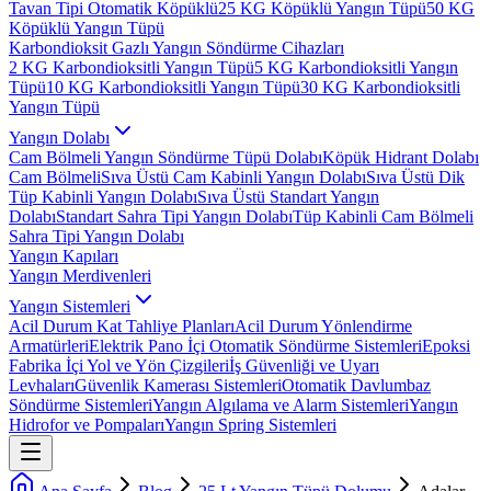
Tavan Tipi Otomatik Köpüklü
25 KG Köpüklü Yangın Tüpü
50 KG
Köpüklü Yangın Tüpü
Karbondioksit Gazlı Yangın Söndürme Cihazları
2 KG Karbondioksitli Yangın Tüpü
5 KG Karbondioksitli Yangın
Tüpü
10 KG Karbondioksitli Yangın Tüpü
30 KG Karbondioksitli
Yangın Tüpü
Yangın Dolabı
Cam Bölmeli Yangın Söndürme Tüpü Dolabı
Köpük Hidrant Dolabı
Cam Bölmeli
Sıva Üstü Cam Kabinli Yangın Dolabı
Sıva Üstü Dik
Tüp Kabinli Yangın Dolabı
Sıva Üstü Standart Yangın
Dolabı
Standart Sahra Tipi Yangın Dolabı
Tüp Kabinli Cam Bölmeli
Sahra Tipi Yangın Dolabı
Yangın Kapıları
Yangın Merdivenleri
Yangın Sistemleri
Acil Durum Kat Tahliye Planları
Acil Durum Yönlendirme
Armatürleri
Elektrik Pano İçi Otomatik Söndürme Sistemleri
Epoksi
Fabrika İçi Yol ve Yön Çizgileri
İş Güvenliği ve Uyarı
Levhaları
Güvenlik Kamerası Sistemleri
Otomatik Davlumbaz
Söndürme Sistemleri
Yangın Algılama ve Alarm Sistemleri
Yangın
Hidrofor ve Pompaları
Yangın Spring Sistemleri