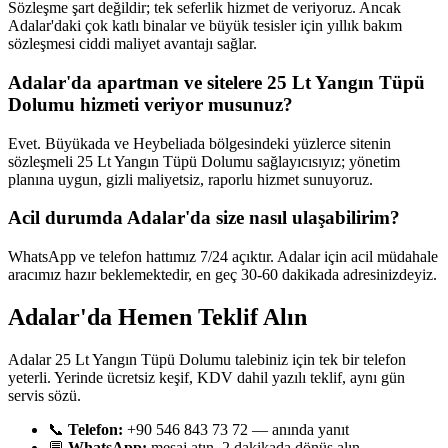
Sözleşme şart değildir; tek seferlik hizmet de veriyoruz. Ancak
Adalar'daki çok katlı binalar ve büyük tesisler için yıllık bakım
sözleşmesi ciddi maliyet avantajı sağlar.
Adalar'da apartman ve sitelere 25 Lt Yangın Tüpü
Dolumu hizmeti veriyor musunuz?
Evet. Büyükada ve Heybeliada bölgesindeki yüzlerce sitenin
sözleşmeli 25 Lt Yangın Tüpü Dolumu sağlayıcısıyız; yönetim
planına uygun, gizli maliyetsiz, raporlu hizmet sunuyoruz.
Acil durumda Adalar'da size nasıl ulaşabilirim?
WhatsApp ve telefon hattımız 7/24 açıktır. Adalar için acil müdahale
aracımız hazır beklemektedir, en geç 30-60 dakikada adresinizdeyiz.
Adalar'da Hemen Teklif Alın
Adalar 25 Lt Yangın Tüpü Dolumu talebiniz için tek bir telefon
yeterli. Yerinde ücretsiz keşif, KDV dahil yazılı teklif, aynı gün
servis sözü.
📞
Telefon:
+90 546 843 73 72 — anında yanıt
💬
WhatsApp:
mesaj atın, 2 dakikada dönüş alın