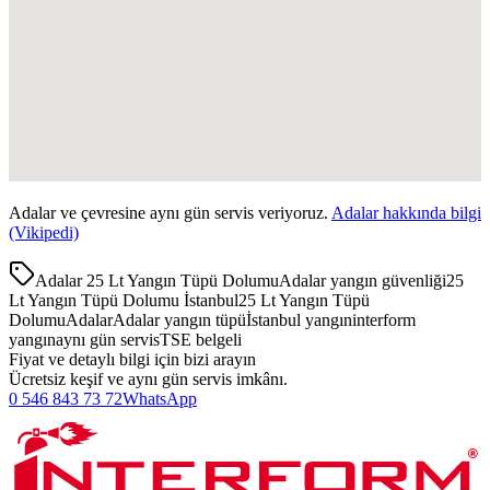
Adalar
ve çevresine aynı gün servis veriyoruz.
Adalar
hakkında bilgi
(Vikipedi)
Adalar 25 Lt Yangın Tüpü Dolumu
Adalar yangın güvenliği
25
Lt Yangın Tüpü Dolumu İstanbul
25 Lt Yangın Tüpü
Dolumu
Adalar
Adalar yangın tüpü
İstanbul yangın
interform
yangın
aynı gün servis
TSE belgeli
Fiyat ve detaylı bilgi için bizi arayın
Ücretsiz keşif ve aynı gün servis imkânı.
0 546 843 73 72
WhatsApp