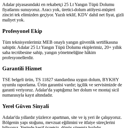
Adalar piyasasındaki en rekabetçi 25 Lt Yangın Tüpü Dolumu
fiyatlarını sunuyoruz. Aracı yok, üretici-dolum atölyesi-müşteri
zinciri tek elimizden geçiyor. Yazılı teklif, KDV dahil net fiyat, gizli
maliyet yok.
Profesyonel Ekip
Tüm teknisyenlerimiz MEB onaylı yangın güvenlik sertifikasına
sahiptir. Adalar 25 Lt Yangın Tüpü Dolumu ekiplerimiz, 20+ yıllık
saha tecrübesine sahip, yangın yönetmeliğine hâkim
profesyonellerdir.
Garantili Hizmet
TSE belgeli ürün, TS 11827 standardına uygun dolum, BYKHY
uyumlu raporlama. Ürün garantisi vardır; işçilik ve servisimizde de
garanti veriyoruz. Adalar'da yaptığımız her dolum ve montaj sicil
numarasıyla kayıt altındadır.
Yerel Güven Sinyali
Adalar'da yıllardır yüzlerce apartman, site ve iş yeri ile çalışıyoruz.
Bölgenin yapı stoğunu, mevzuat eğilimini ve itfaiye süreçlerini
biliyoruz. Yerinde keşif ücretsiz, dönüş süremiz hızlıdır.