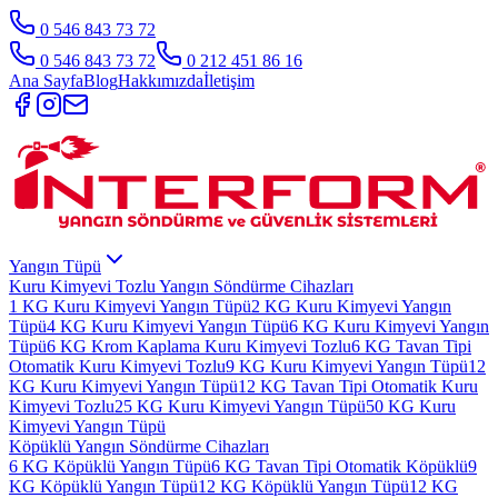
0 546 843 73 72
0 546 843 73 72
0 212 451 86 16
Ana Sayfa
Blog
Hakkımızda
İletişim
Yangın Tüpü
Kuru Kimyevi Tozlu Yangın Söndürme Cihazları
1 KG Kuru Kimyevi Yangın Tüpü
2 KG Kuru Kimyevi Yangın
Tüpü
4 KG Kuru Kimyevi Yangın Tüpü
6 KG Kuru Kimyevi Yangın
Tüpü
6 KG Krom Kaplama Kuru Kimyevi Tozlu
6 KG Tavan Tipi
Otomatik Kuru Kimyevi Tozlu
9 KG Kuru Kimyevi Yangın Tüpü
12
KG Kuru Kimyevi Yangın Tüpü
12 KG Tavan Tipi Otomatik Kuru
Kimyevi Tozlu
25 KG Kuru Kimyevi Yangın Tüpü
50 KG Kuru
Kimyevi Yangın Tüpü
Köpüklü Yangın Söndürme Cihazları
6 KG Köpüklü Yangın Tüpü
6 KG Tavan Tipi Otomatik Köpüklü
9
KG Köpüklü Yangın Tüpü
12 KG Köpüklü Yangın Tüpü
12 KG