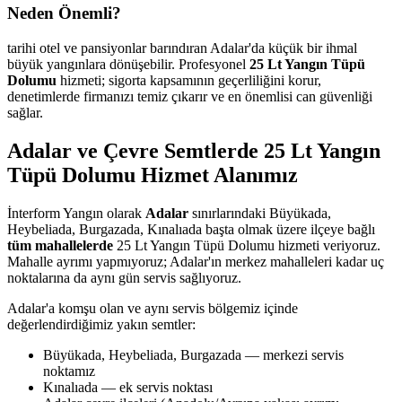
Neden Önemli?
tarihi otel ve pansiyonlar barındıran Adalar'da küçük bir ihmal
büyük yangınlara dönüşebilir. Profesyonel
25 Lt Yangın Tüpü
Dolumu
hizmeti; sigorta kapsamının geçerliliğini korur,
denetimlerde firmanızı temiz çıkarır ve en önemlisi can güvenliği
sağlar.
Adalar ve Çevre Semtlerde 25 Lt Yangın
Tüpü Dolumu Hizmet Alanımız
İnterform Yangın olarak
Adalar
sınırlarındaki Büyükada,
Heybeliada, Burgazada, Kınalıada başta olmak üzere ilçeye bağlı
tüm mahallelerde
25 Lt Yangın Tüpü Dolumu hizmeti veriyoruz.
Mahalle ayrımı yapmıyoruz; Adalar'ın merkez mahalleleri kadar uç
noktalarına da aynı gün servis sağlıyoruz.
Adalar'a komşu olan ve aynı servis bölgemiz içinde
değerlendirdiğimiz yakın semtler:
Büyükada, Heybeliada, Burgazada — merkezi servis
noktamız
Kınalıada — ek servis noktası