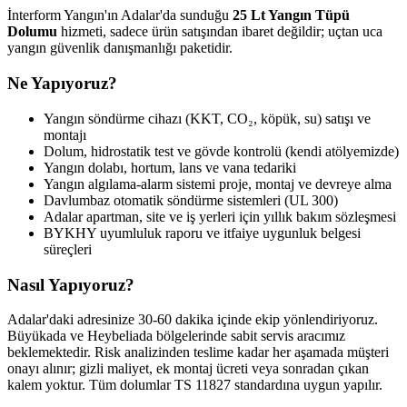
İnterform Yangın'ın Adalar'da sunduğu
25 Lt Yangın Tüpü
Dolumu
hizmeti, sadece ürün satışından ibaret değildir; uçtan uca
yangın güvenlik danışmanlığı paketidir.
Ne Yapıyoruz?
Yangın söndürme cihazı (KKT, CO₂, köpük, su) satışı ve
montajı
Dolum, hidrostatik test ve gövde kontrolü (kendi atölyemizde)
Yangın dolabı, hortum, lans ve vana tedariki
Yangın algılama-alarm sistemi proje, montaj ve devreye alma
Davlumbaz otomatik söndürme sistemleri (UL 300)
Adalar apartman, site ve iş yerleri için yıllık bakım sözleşmesi
BYKHY uyumluluk raporu ve itfaiye uygunluk belgesi
süreçleri
Nasıl Yapıyoruz?
Adalar'daki adresinize 30-60 dakika içinde ekip yönlendiriyoruz.
Büyükada ve Heybeliada bölgelerinde sabit servis aracımız
beklemektedir. Risk analizinden teslime kadar her aşamada müşteri
onayı alınır; gizli maliyet, ek montaj ücreti veya sonradan çıkan
kalem yoktur. Tüm dolumlar TS 11827 standardına uygun yapılır.