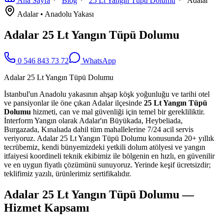
Ana Sayfa
Blog
25 Lt Yangın Tüpü Dolumu
Adalar
Adalar
•
Anadolu
Yakası
Adalar 25 Lt Yangın Tüpü Dolumu
0 546 843 73 72
WhatsApp
Adalar 25 Lt Yangın Tüpü Dolumu
İstanbul'un Anadolu yakasının ahşap köşk yoğunluğu ve tarihi otel
ve pansiyonlar ile öne çıkan Adalar ilçesinde
25 Lt Yangın Tüpü
Dolumu
hizmeti, can ve mal güvenliği için temel bir gerekliliktir.
İnterform Yangın olarak Adalar'ın Büyükada, Heybeliada,
Burgazada, Kınalıada dahil tüm mahallelerine 7/24 acil servis
veriyoruz. Adalar 25 Lt Yangın Tüpü Dolumu konusunda 20+ yıllık
tecrübemiz, kendi bünyemizdeki yetkili dolum atölyesi ve yangın
itfaiyesi koordineli teknik ekibimiz ile bölgenin en hızlı, en güvenilir
ve en uygun fiyatlı çözümünü sunuyoruz. Yerinde keşif ücretsizdir;
teklifimiz yazılı, ürünlerimiz sertifikalıdır.
Adalar 25 Lt Yangın Tüpü Dolumu —
Hizmet Kapsamı