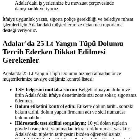
Adalar'daki iş yerlerinize bu mevzuat çerçevesinde
danışmanlık veriyoruz.
İtfaiye uygunluk yazısı, sigorta poliçe gerekliliği ve belediye ruhsat
işlemleri için Adalar'daki müşterilerimize uçtan uca raporlama
desteği veriyoruz.
Adalar'da 25 Lt Yangın Tüpü Dolumu
Tercih Ederken Dikkat Edilmesi
Gerekenler
Adalar'da 25 Lt Yangın Tüpü Dolumu hizmeti almadan önce
müşterilerimize tavsiye ettiğimiz kontrol listesi:
TSE belgesini mutlaka sorun:
Belgeli olmayan dolum ve
ürün Adalar'daki itfaiye denetiminde sizi zora sokar; sigortanız
ödenmez.
Dolum etiketini kontrol edin:
Etikette dolum tarihi, sonraki
bakım tarihi, dolum yapan firmanın adı ve sicil numarası
bulunmalıdır.
Hidrostatik test sicilini sorgulayın:
10 yıl dolan tüplerin
gövde basınç testi yapılmadan tekrar doldurulması yasaktır;
Adalar'daki tüplerin tarihçesini bizden öğrenebilirsiniz.