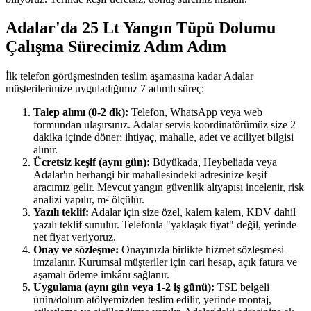
Adalar'da 25 Lt Yangın Tüpü Dolumu
Çalışma Sürecimiz Adım Adım
İlk telefon görüşmesinden teslim aşamasına kadar Adalar
müşterilerimize uyguladığımız 7 adımlı süreç:
Talep alımı (0-2 dk):
Telefon, WhatsApp veya web
formundan ulaşırsınız. Adalar servis koordinatörümüz size 2
dakika içinde döner; ihtiyaç, mahalle, adet ve aciliyet bilgisi
alınır.
Ücretsiz keşif (aynı gün):
Büyükada, Heybeliada veya
Adalar'ın herhangi bir mahallesindeki adresinize keşif
aracımız gelir. Mevcut yangın güvenlik altyapısı incelenir, risk
analizi yapılır, m² ölçülür.
Yazılı teklif:
Adalar için size özel, kalem kalem, KDV dahil
yazılı teklif sunulur. Telefonla "yaklaşık fiyat" değil, yerinde
net fiyat veriyoruz.
Onay ve sözleşme:
Onayınızla birlikte hizmet sözleşmesi
imzalanır. Kurumsal müşteriler için cari hesap, açık fatura ve
aşamalı ödeme imkânı sağlanır.
Uygulama (aynı gün veya 1-2 iş günü):
TSE belgeli
ürün/dolum atölyemizden teslim edilir, yerinde montaj,