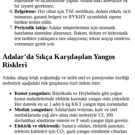
etiketleme ve sicillendirme yapılır. Adalar'daki adresinize ek
bir ziyaret gerekmez.
Belgeleme:
Her cihaz için TSE sertifikası, dolum etiketi, sicil
numarası, garanti belgesi ve BYKHY uyumluluk raporu
birlikte teslim edilir.
Periyodik takip:
Adalar müşterilerimiz için otomatik
hatırlatma sistemine alınırsınız. Bakım, dolum ve hidrostatik
test tarihleri yaklaşınca size ulaşıyoruz; tekrar arayıp randevu
vermenize gerek yok.
Adalar'da Sıkça Karşılaşılan Yangın
Riskleri
Adalar, ahşap köşk yoğunluğu ve tarihi otel ve pansiyonlar özelliği
nedeniyle aşağıdaki risk gruplarına özel önlem ister:
Konut yangınları:
Büyükada ve Heybeliada gibi yoğun
konut mahallelerinde elektrik kaynaklı yangın riski yüksektir.
Her dairede en az 1 adet 6 kg KKT yangın tüpü zorunludur.
Mutfak yangınları:
Adalar'daki restoran, kafe ve otel
mutfaklarında yağ alev alma riski nedeniyle UL 300
davlumbaz söndürme sistemi ve F sınıfı yangın tüpü gerekir.
Elektrik ve elektronik:
Sunucu odaları, elektrik panoları,
telekom kabinleri için CO₂ gazlı yangın söndürme cihazları