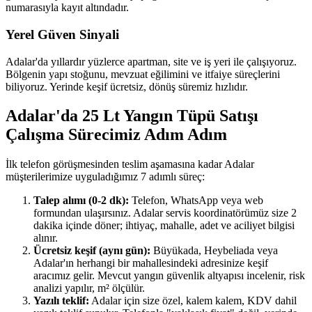
numarasıyla kayıt altındadır.
Yerel Güven Sinyali
Adalar'da yıllardır yüzlerce apartman, site ve iş yeri ile çalışıyoruz.
Bölgenin yapı stoğunu, mevzuat eğilimini ve itfaiye süreçlerini
biliyoruz. Yerinde keşif ücretsiz, dönüş süremiz hızlıdır.
Adalar'da 25 Lt Yangın Tüpü Satışı
Çalışma Sürecimiz Adım Adım
İlk telefon görüşmesinden teslim aşamasına kadar Adalar
müşterilerimize uyguladığımız 7 adımlı süreç:
Talep alımı (0-2 dk):
Telefon, WhatsApp veya web
formundan ulaşırsınız. Adalar servis koordinatörümüz size 2
dakika içinde döner; ihtiyaç, mahalle, adet ve aciliyet bilgisi
alınır.
Ücretsiz keşif (aynı gün):
Büyükada, Heybeliada veya
Adalar'ın herhangi bir mahallesindeki adresinize keşif
aracımız gelir. Mevcut yangın güvenlik altyapısı incelenir, risk
analizi yapılır, m² ölçülür.
Yazılı teklif:
Adalar için size özel, kalem kalem, KDV dahil