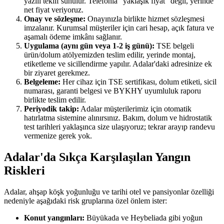
yazılı teklif sunulur. Telefonla "yaklaşık fiyat" değil, yerinde
net fiyat veriyoruz.
Onay ve sözleşme:
Onayınızla birlikte hizmet sözleşmesi
imzalanır. Kurumsal müşteriler için cari hesap, açık fatura ve
aşamalı ödeme imkânı sağlanır.
Uygulama (aynı gün veya 1-2 iş günü):
TSE belgeli
ürün/dolum atölyemizden teslim edilir, yerinde montaj,
etiketleme ve sicillendirme yapılır. Adalar'daki adresinize ek
bir ziyaret gerekmez.
Belgeleme:
Her cihaz için TSE sertifikası, dolum etiketi, sicil
numarası, garanti belgesi ve BYKHY uyumluluk raporu
birlikte teslim edilir.
Periyodik takip:
Adalar müşterilerimiz için otomatik
hatırlatma sistemine alınırsınız. Bakım, dolum ve hidrostatik
test tarihleri yaklaşınca size ulaşıyoruz; tekrar arayıp randevu
vermenize gerek yok.
Adalar'da Sıkça Karşılaşılan Yangın
Riskleri
Adalar, ahşap köşk yoğunluğu ve tarihi otel ve pansiyonlar özelliği
nedeniyle aşağıdaki risk gruplarına özel önlem ister:
Konut yangınları:
Büyükada ve Heybeliada gibi yoğun