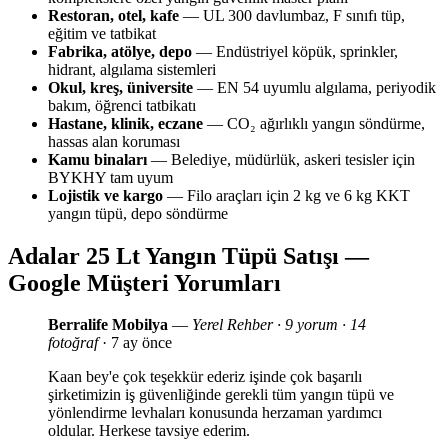
Restoran, otel, kafe
— UL 300 davlumbaz, F sınıfı tüp,
eğitim ve tatbikat
Fabrika, atölye, depo
— Endüstriyel köpük, sprinkler,
hidrant, algılama sistemleri
Okul, kreş, üniversite
— EN 54 uyumlu algılama, periyodik
bakım, öğrenci tatbikatı
Hastane, klinik, eczane
— CO₂ ağırlıklı yangın söndürme,
hassas alan koruması
Kamu binaları
— Belediye, müdürlük, askeri tesisler için
BYKHY tam uyum
Lojistik ve kargo
— Filo araçları için 2 kg ve 6 kg KKT
yangın tüpü, depo söndürme
Adalar 25 Lt Yangın Tüpü Satışı —
Google Müşteri Yorumları
Berralife Mobilya
—
Yerel Rehber · 9 yorum · 14
fotoğraf
· 7 ay önce
Kaan bey'e çok teşekkür ederiz işinde çok başarılı
şirketimizin iş güvenliğinde gerekli tüm yangın tüpü ve
yönlendirme levhaları konusunda herzaman yardımcı
oldular. Herkese tavsiye ederim.