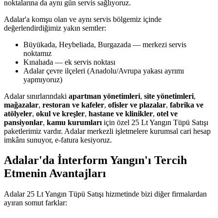
noktalarına da aynı gün servis sağlıyoruz.
Adalar'a komşu olan ve aynı servis bölgemiz içinde
değerlendirdiğimiz yakın semtler:
Büyükada, Heybeliada, Burgazada — merkezi servis
noktamız
Kınalıada — ek servis noktası
Adalar çevre ilçeleri (Anadolu/Avrupa yakası ayrımı
yapmıyoruz)
Adalar sınırlarındaki
apartman yönetimleri
,
site yönetimleri
,
mağazalar
,
restoran ve kafeler
,
ofisler ve plazalar
,
fabrika ve
atölyeler
,
okul ve kreşler
,
hastane ve klinikler
,
otel ve
pansiyonlar
,
kamu kurumları
için özel 25 Lt Yangın Tüpü Satışı
paketlerimiz vardır. Adalar merkezli işletmelere kurumsal cari hesap
imkânı sunuyor, e-fatura kesiyoruz.
Adalar'da İnterform Yangın'ı Tercih
Etmenin Avantajları
Adalar 25 Lt Yangın Tüpü Satışı hizmetinde bizi diğer firmalardan
ayıran somut farklar: