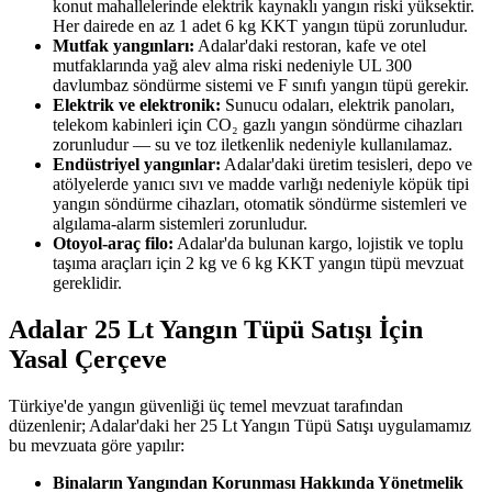
konut mahallelerinde elektrik kaynaklı yangın riski yüksektir.
Her dairede en az 1 adet 6 kg KKT yangın tüpü zorunludur.
Mutfak yangınları:
Adalar'daki restoran, kafe ve otel
mutfaklarında yağ alev alma riski nedeniyle UL 300
davlumbaz söndürme sistemi ve F sınıfı yangın tüpü gerekir.
Elektrik ve elektronik:
Sunucu odaları, elektrik panoları,
telekom kabinleri için CO₂ gazlı yangın söndürme cihazları
zorunludur — su ve toz iletkenlik nedeniyle kullanılamaz.
Endüstriyel yangınlar:
Adalar'daki üretim tesisleri, depo ve
atölyelerde yanıcı sıvı ve madde varlığı nedeniyle köpük tipi
yangın söndürme cihazları, otomatik söndürme sistemleri ve
algılama-alarm sistemleri zorunludur.
Otoyol-araç filo:
Adalar'da bulunan kargo, lojistik ve toplu
taşıma araçları için 2 kg ve 6 kg KKT yangın tüpü mevzuat
gereklidir.
Adalar 25 Lt Yangın Tüpü Satışı İçin
Yasal Çerçeve
Türkiye'de yangın güvenliği üç temel mevzuat tarafından
düzenlenir; Adalar'daki her 25 Lt Yangın Tüpü Satışı uygulamamız
bu mevzuata göre yapılır:
Binaların Yangından Korunması Hakkında Yönetmelik