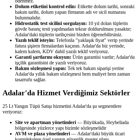
ödenmez.
Dolum etiketini kontrol edin:
Etikette dolum tarihi, sonraki
bakım tarihi, dolum yapan firmanın adı ve sicil numarası
bulunmalıdır.
Hidrostatik test sicilini sorgulayın:
10 yıl dolan tüplerin
gövde basınç testi yapılmadan tekrar doldurulması yasaktır;
Adalar'daki tüplerin tarihçesini bizden öğrenebilirsiniz.
Yazılı teklif isteyin:
Telefonla "yaklaşık fiyat" verip yerinde
fatura şişiren firmalardan kaçının. Adalar'da biz yerinde,
kalem kalem, KDV dahil yazılı teklif veriyoruz.
Garanti şartlarını okuyun:
Ürün garantisi vardır; Adalar'da
işçilik garantisini de yazılı veriyoruz.
Bakım sözleşmesi yapın:
Tek tek bakım siparişi yerine
Adalar'da yıllık bakım sözleşmesi hem maliyet hem zaman
tasarrufu sağlar.
Adalar'da Hizmet Verdiğimiz Sektörler
25 Lt Yangın Tüpü Satışı hizmetini Adalar'da şu segmentlere
veriyoruz:
Site ve apartman yönetimleri
— Büyükada, Heybeliada
bölgesinde yüzlerce yapı bizimle sözleşmelidir
AVM ve plaza yönetimleri
— Adalar'daki büyük ticari
komplekslere özel yangın güvenlik master planı