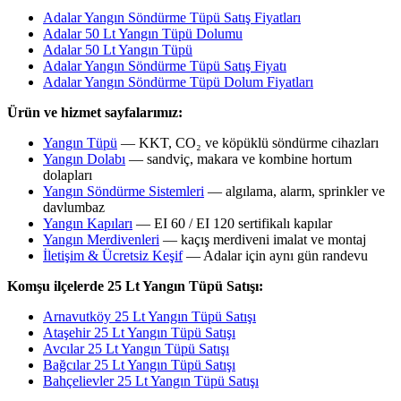
Adalar Yangın Söndürme Tüpü Satış Fiyatları
Adalar 50 Lt Yangın Tüpü Dolumu
Adalar 50 Lt Yangın Tüpü
Adalar Yangın Söndürme Tüpü Satış Fiyatı
Adalar Yangın Söndürme Tüpü Dolum Fiyatları
Ürün ve hizmet sayfalarımız:
Yangın Tüpü
— KKT, CO₂ ve köpüklü söndürme cihazları
Yangın Dolabı
— sandviç, makara ve kombine hortum
dolapları
Yangın Söndürme Sistemleri
— algılama, alarm, sprinkler ve
davlumbaz
Yangın Kapıları
— EI 60 / EI 120 sertifikalı kapılar
Yangın Merdivenleri
— kaçış merdiveni imalat ve montaj
İletişim & Ücretsiz Keşif
— Adalar için aynı gün randevu
Komşu ilçelerde 25 Lt Yangın Tüpü Satışı:
Arnavutköy 25 Lt Yangın Tüpü Satışı
Ataşehir 25 Lt Yangın Tüpü Satışı
Avcılar 25 Lt Yangın Tüpü Satışı
Bağcılar 25 Lt Yangın Tüpü Satışı
Bahçelievler 25 Lt Yangın Tüpü Satışı