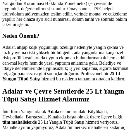
Yangından Korunması Hakkında Yönetmelik) çerçevesinde
uygunluk değerlendirmesi sunulur. Onay sonrası TSE belgeli
ürün/dolum atölyemizden teslim edilir, yerinde montaj ve etiketleme
yapılır; her cihaza ayrı sicil numarası, dolum tarihi ve sonraki bakım
takvimi işlenir.
Neden Önemli?
Adalar, ahşap köşk yoğunluğu özelliği nedeniyle yangın çıkma ve
hızlı yayılma riski yüksek bir bölgedir. ada yangınlarına karşı özel
risk profili koşullarında uygun ekipman bulundurmamak hem ciddi
can-mal kaybı hem de yasal yaptırım anlamına gelir. Belediye ve
itfaiye denetimlerinde uygunsuzluk; iş yeri kapatma, sigorta tazminat
ret, ağır para cezası gibi sonuçlar doğurur. Profesyonel bir
25 Lt
Yangın Tüpü Satışı
hizmeti bu risklerin tamamını ortadan kaldırır.
Adalar ve Çevre Semtlerde 25 Lt Yangın
Tüpü Satışı Hizmet Alanımız
İnterform Yangın olarak
Adalar
sınırlarındaki Büyükada,
Heybeliada, Burgazada, Kınalıada başta olmak üzere ilçeye bağlı
tüm mahallelerde
25 Lt Yangın Tüpü Satışı hizmeti veriyoruz.
Mahalle ayrımı yapmıyoruz; Adalar'ın merkez mahalleleri kadar uç