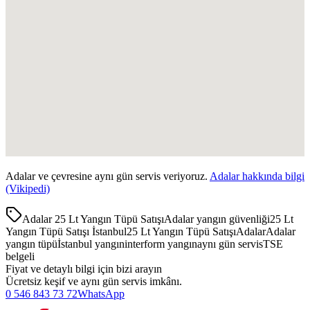
Adalar
ve çevresine aynı gün servis veriyoruz.
Adalar
hakkında bilgi
(Vikipedi)
Adalar 25 Lt Yangın Tüpü Satışı
Adalar yangın güvenliği
25 Lt
Yangın Tüpü Satışı İstanbul
25 Lt Yangın Tüpü Satışı
Adalar
Adalar
yangın tüpü
İstanbul yangın
interform yangın
aynı gün servis
TSE
belgeli
Fiyat ve detaylı bilgi için bizi arayın
Ücretsiz keşif ve aynı gün servis imkânı.
0 546 843 73 72
WhatsApp