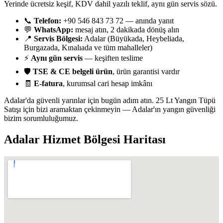
Yerinde ücretsiz keşif, KDV dahil yazılı teklif, aynı gün servis sözü.
📞
Telefon:
+90 546 843 73 72 — anında yanıt
💬
WhatsApp:
mesaj atın, 2 dakikada dönüş alın
📍
Servis Bölgesi:
Adalar (Büyükada, Heybeliada,
Burgazada, Kınalıada ve tüm mahalleler)
⚡
Aynı gün servis
— keşiften teslime
🛡️
TSE & CE belgeli ürün
, ürün garantisi vardır
🧾
E-fatura
, kurumsal cari hesap imkânı
Adalar'da güvenli yarınlar için bugün adım atın. 25 Lt Yangın Tüpü
Satışı için bizi aramaktan çekinmeyin — Adalar'ın yangın güvenliği
bizim sorumluluğumuz.
Adalar
Hizmet Bölgesi Haritası