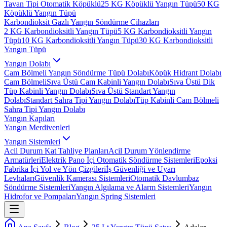
Tavan Tipi Otomatik Köpüklü
25 KG Köpüklü Yangın Tüpü
50 KG
Köpüklü Yangın Tüpü
Karbondioksit Gazlı Yangın Söndürme Cihazları
2 KG Karbondioksitli Yangın Tüpü
5 KG Karbondioksitli Yangın
Tüpü
10 KG Karbondioksitli Yangın Tüpü
30 KG Karbondioksitli
Yangın Tüpü
Yangın Dolabı
Cam Bölmeli Yangın Söndürme Tüpü Dolabı
Köpük Hidrant Dolabı
Cam Bölmeli
Sıva Üstü Cam Kabinli Yangın Dolabı
Sıva Üstü Dik
Tüp Kabinli Yangın Dolabı
Sıva Üstü Standart Yangın
Dolabı
Standart Sahra Tipi Yangın Dolabı
Tüp Kabinli Cam Bölmeli
Sahra Tipi Yangın Dolabı
Yangın Kapıları
Yangın Merdivenleri
Yangın Sistemleri
Acil Durum Kat Tahliye Planları
Acil Durum Yönlendirme
Armatürleri
Elektrik Pano İçi Otomatik Söndürme Sistemleri
Epoksi
Fabrika İçi Yol ve Yön Çizgileri
İş Güvenliği ve Uyarı
Levhaları
Güvenlik Kamerası Sistemleri
Otomatik Davlumbaz
Söndürme Sistemleri
Yangın Algılama ve Alarm Sistemleri
Yangın
Hidrofor ve Pompaları
Yangın Spring Sistemleri