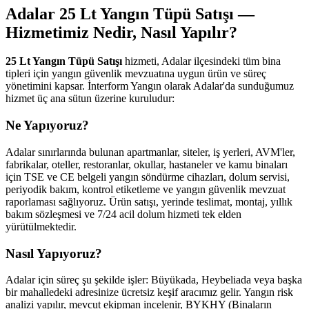
Adalar 25 Lt Yangın Tüpü Satışı —
Hizmetimiz Nedir, Nasıl Yapılır?
25 Lt Yangın Tüpü Satışı
hizmeti, Adalar ilçesindeki tüm bina
tipleri için yangın güvenlik mevzuatına uygun ürün ve süreç
yönetimini kapsar. İnterform Yangın olarak Adalar'da sunduğumuz
hizmet üç ana sütun üzerine kuruludur:
Ne Yapıyoruz?
Adalar sınırlarında bulunan apartmanlar, siteler, iş yerleri, AVM'ler,
fabrikalar, oteller, restoranlar, okullar, hastaneler ve kamu binaları
için TSE ve CE belgeli yangın söndürme cihazları, dolum servisi,
periyodik bakım, kontrol etiketleme ve yangın güvenlik mevzuat
raporlaması sağlıyoruz. Ürün satışı, yerinde teslimat, montaj, yıllık
bakım sözleşmesi ve 7/24 acil dolum hizmeti tek elden
yürütülmektedir.
Nasıl Yapıyoruz?
Adalar için süreç şu şekilde işler: Büyükada, Heybeliada veya başka
bir mahalledeki adresinize ücretsiz keşif aracımız gelir. Yangın risk
analizi yapılır, mevcut ekipman incelenir, BYKHY (Binaların