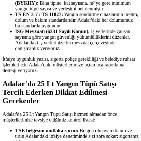
(BYKHY):
Bina tipine, kat sayısına, m²'ye göre minimum
yangın tüpü sayısı ve yerleşimi belirlenmiştir.
TS EN 3-7 / TS 11827:
Yangın söndürme cihazlarının üretim,
dolum ve bakım standartlarıdır. Adalar'daki her dolumumuz
bu standarda uygundur.
İSG Mevzuatı (6331 Sayılı Kanun):
İş yerlerinde çalışan
sayısına göre yangın güvenliği yükümlülüklerini düzenler.
Adalar'daki iş yerlerinize bu mevzuat çerçevesinde
danışmanlık veriyoruz.
İtfaiye uygunluk yazısı, sigorta poliçe gerekliliği ve belediye ruhsat
işlemleri için Adalar'daki müşterilerimize uçtan uca raporlama
desteği veriyoruz.
Adalar'da 25 Lt Yangın Tüpü Satışı
Tercih Ederken Dikkat Edilmesi
Gerekenler
Adalar'da 25 Lt Yangın Tüpü Satışı hizmeti almadan önce
müşterilerimize tavsiye ettiğimiz kontrol listesi:
TSE belgesini mutlaka sorun:
Belgeli olmayan dolum ve
ürün Adalar'daki itfaiye denetiminde sizi zora sokar; sigortanız