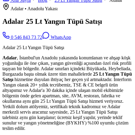
Ana Sayfa
Blog
25 Lt Yangın Tüpü Satışı
Adalar
Adalar
•
Anadolu
Yakası
Adalar 25 Lt Yangın Tüpü Satışı
0 546 843 73 72
WhatsApp
Adalar 25 Lt Yangın Tüpü Satışı
Adalar
, İstanbul'un Anadolu yakasında konumlanan ve ahşap köşk
yoğunluğu ile öne çıkan, yangın güvenliği açısından özel risk profili
taşıyan bir bölgedir. Adalar sınırları içindeki Büyükada, Heybeliada,
Burgazada başta olmak üzere tüm mahallelerde
25 Lt Yangın Tüpü
Satışı
hizmetine duyulan ihtiyaç her geçen yıl artmaktadır. İnterform
Yangın olarak 20+ yıllık tecrübemiz, TSE & CE belgeli ürün
altyapımız ve Adalar'a 30 dakika içinde ulaşan mobil ekibimizle
bölgenin önde gelen apartman, site, AVM, restoran, fabrika ve
okullarına aynı gün 25 Lt Yangın Tüpü Satışı hizmeti veriyoruz.
Yetkili dolum atölyemiz, sertifikalı teknik kadromuz ve Adalar
merkezli servis aracımız sayesinde, 25 Lt Yangın Tüpü Satışı
talebiniz aynı gün karşılanır; ücretsiz keşif yapılır, yerinde teklif
sunulur ve yangın yönetmeliğine (BYKHY) %100 uyumlu çözüm
teslim edilir.