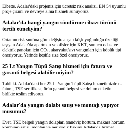
Elbette. Adalar'daki projeniz için ücretsiz risk analizi, EN 54 uyumlu
proje çizimi ve devreye alma hizmeti sunuyoruz.
Adalar'da hangi yangın söndürme cihazı türünü
tercih etmeliyim?
Ortamın risk sınıfına göre değişir. ahşap köşk yoğunluğu özelliği
taşıyan Adalar'da apartman ve ofisler için KKT, sunucu odası ve
elektrik panoları için CO₂, akaryakıt/sıvı yangınları için köpük tipi
öneriyoruz. Yerinde keşifle size özel öneriyoruz.
25 Lt Yangın Tüpü Satışı hizmeti için fatura ve
garanti belgesi alabilir miyim?
Tabii ki. Adalar'daki her 25 Lt Yangın Tüpü Satışı hizmetimizde e-
fatura, TSE sertifikası, ürün garanti belgesi ve dolum etiketini
birlikte teslim ediyoruz.
Adalar'da yangın dolabı satışı ve montajı yapıyor
musunuz?
Evet. TSE belgeli yangın dolapları (sandviç hortum, makara hortum,
kombine) satışı, montajı ve periyodik bakımı Adalar'da hizmet