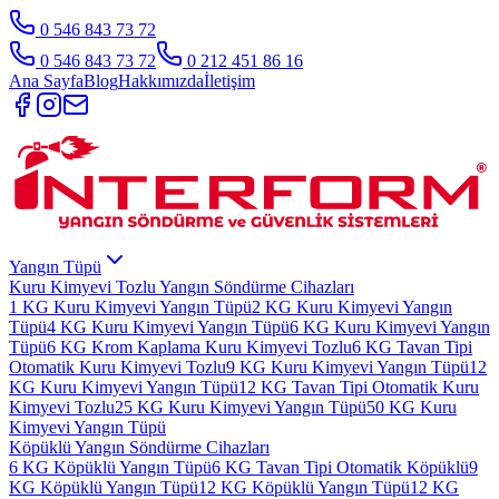
0 546 843 73 72
0 546 843 73 72
0 212 451 86 16
Ana Sayfa
Blog
Hakkımızda
İletişim
Yangın Tüpü
Kuru Kimyevi Tozlu Yangın Söndürme Cihazları
1 KG Kuru Kimyevi Yangın Tüpü
2 KG Kuru Kimyevi Yangın
Tüpü
4 KG Kuru Kimyevi Yangın Tüpü
6 KG Kuru Kimyevi Yangın
Tüpü
6 KG Krom Kaplama Kuru Kimyevi Tozlu
6 KG Tavan Tipi
Otomatik Kuru Kimyevi Tozlu
9 KG Kuru Kimyevi Yangın Tüpü
12
KG Kuru Kimyevi Yangın Tüpü
12 KG Tavan Tipi Otomatik Kuru
Kimyevi Tozlu
25 KG Kuru Kimyevi Yangın Tüpü
50 KG Kuru
Kimyevi Yangın Tüpü
Köpüklü Yangın Söndürme Cihazları
6 KG Köpüklü Yangın Tüpü
6 KG Tavan Tipi Otomatik Köpüklü
9
KG Köpüklü Yangın Tüpü
12 KG Köpüklü Yangın Tüpü
12 KG