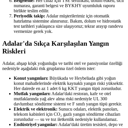
Belgeleme:
Her cihaz için TSE sertifikası, dolum etiketi, sicil
numarası, garanti belgesi ve BYKHY uyumluluk raporu
birlikte teslim edilir.
Periyodik takip:
Adalar müşterilerimiz için otomatik
hatırlatma sistemine alınırsınız. Bakım, dolum ve hidrostatik
test tarihleri yaklaşınca size ulaşıyoruz; tekrar arayıp randevu
vermenize gerek yok.
Adalar'da Sıkça Karşılaşılan Yangın
Riskleri
Adalar, ahşap köşk yoğunluğu ve tarihi otel ve pansiyonlar özelliği
nedeniyle aşağıdaki risk gruplarına özel önlem ister:
Konut yangınları:
Büyükada ve Heybeliada gibi yoğun
konut mahallelerinde elektrik kaynaklı yangın riski yüksektir.
Her dairede en az 1 adet 6 kg KKT yangın tüpü zorunludur.
Mutfak yangınları:
Adalar'daki restoran, kafe ve otel
mutfaklarında yağ alev alma riski nedeniyle UL 300
davlumbaz söndürme sistemi ve F sınıfı yangın tüpü gerekir.
Elektrik ve elektronik:
Sunucu odaları, elektrik panoları,
telekom kabinleri için CO₂ gazlı yangın söndürme cihazları
zorunludur — su ve toz iletkenlik nedeniyle kullanılamaz.
Endüstriyel yangınlar:
Adalar'daki üretim tesisleri, depo ve