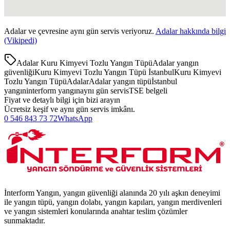
Adalar
ve çevresine aynı gün servis veriyoruz.
Adalar
hakkında bilgi
(Vikipedi)
Adalar Kuru Kimyevi Tozlu Yangın Tüpü
Adalar yangın
güvenliği
Kuru Kimyevi Tozlu Yangın Tüpü İstanbul
Kuru Kimyevi
Tozlu Yangın Tüpü
Adalar
Adalar yangın tüpü
İstanbul
yangın
interform yangın
aynı gün servis
TSE belgeli
Fiyat ve detaylı bilgi için bizi arayın
Ücretsiz keşif ve aynı gün servis imkânı.
0 546 843 73 72
WhatsApp
İnterform Yangın, yangın güvenliği alanında 20 yılı aşkın deneyimi
ile yangın tüpü, yangın dolabı, yangın kapıları, yangın merdivenleri
ve yangın sistemleri konularında anahtar teslim çözümler
sunmaktadır.