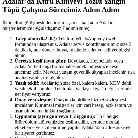
Adalar'da Kuru Kimyevi Tozlu Yangın
Tüpü Çalışma Sürecimiz Adım Adım
İlk telefon görüşmesinden teslim aşamasına kadar Adalar
müşterilerimize uyguladığımız 7 adımlı süreç:
Talep alımı (0-2 dk):
Telefon, WhatsApp veya web
formundan ulaşırsınız. Adalar servis koordinatörümüz size 2
dakika içinde döner; ihtiyaç, mahalle, adet ve aciliyet bilgisi
alınır.
Ücretsiz keşif (aynı gün):
Büyükada, Heybeliada veya
Adalar'ın herhangi bir mahallesindeki adresinize keşif
aracımız gelir. Mevcut yangın güvenlik altyapısı incelenir, risk
analizi yapılır, m² ölçülür.
Yazılı teklif:
Adalar için size özel, kalem kalem, KDV dahil
yazılı teklif sunulur. Telefonla "yaklaşık fiyat" değil, yerinde
net fiyat veriyoruz.
Onay ve sözleşme:
Onayınızla birlikte hizmet sözleşmesi
imzalanır. Kurumsal müşteriler için cari hesap, açık fatura ve
aşamalı ödeme imkânı sağlanır.
Uygulama (aynı gün veya 1-2 iş günü):
TSE belgeli
ürün/dolum atölyemizden teslim edilir, yerinde montaj,
etiketleme ve sicillendirme yapılır. Adalar'daki adresinize ek
bir ziyaret gerekmez.