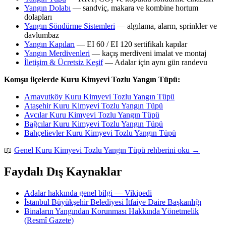
Yangın Dolabı
— sandviç, makara ve kombine hortum
dolapları
Yangın Söndürme Sistemleri
— algılama, alarm, sprinkler ve
davlumbaz
Yangın Kapıları
— EI 60 / EI 120 sertifikalı kapılar
Yangın Merdivenleri
— kaçış merdiveni imalat ve montaj
İletişim & Ücretsiz Keşif
— Adalar için aynı gün randevu
Komşu ilçelerde Kuru Kimyevi Tozlu Yangın Tüpü:
Arnavutköy Kuru Kimyevi Tozlu Yangın Tüpü
Ataşehir Kuru Kimyevi Tozlu Yangın Tüpü
Avcılar Kuru Kimyevi Tozlu Yangın Tüpü
Bağcılar Kuru Kimyevi Tozlu Yangın Tüpü
Bahçelievler Kuru Kimyevi Tozlu Yangın Tüpü
📖
Genel Kuru Kimyevi Tozlu Yangın Tüpü rehberini oku →
Faydalı Dış Kaynaklar
Adalar hakkında genel bilgi — Vikipedi
İstanbul Büyükşehir Belediyesi İtfaiye Daire Başkanlığı
Binaların Yangından Korunması Hakkında Yönetmelik
(Resmî Gazete)