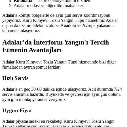
Kınalıada
— fabrika/atölye dolum hizmeti
Adalar merkez ve diğer tüm mahalleler
Adalar'a komşu bölgelerle de aynı gün servis koordinasyonu
yapıyoruz. Kuru Kimyevi Tozlu Yangın Tüpü hizmetimiz Adalar
dışına da uzanır; talebiniz olursa Anadolu ve Avrupa yakasının
tamamına ulaşıyoruz.
Adalar'da İnterform Yangın'ı Tercih
Etmenin Avantajları
Adalar Kuru Kimyevi Tozlu Yangın Tüpü hizmetinde bizi diğer
firmalardan ayıran somut farklar:
Hızlı Servis
Adalar'a en geç 30-60 dakika içinde ulaşıyoruz. Acil durumda 7/24
servis aracımız hazırdır. Büyükada ve çevresi için aynı gün dolum,
aynı gün montaj garantisi veriyoruz.
Uygun Fiyat
Adalar piyasasındaki en rekabetçi Kuru Kimyevi Tozlu Yangın
Tüpü fiyatlarını sunuyoruz. Aracı yok, üretici-dolum atölyesi-