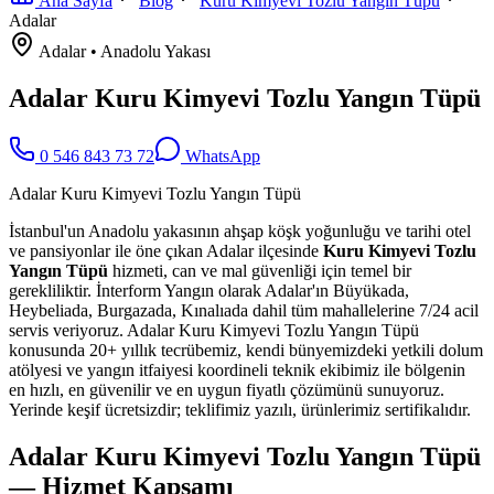
Ana Sayfa
Blog
Kuru Kimyevi Tozlu Yangın Tüpü
Adalar
Adalar
•
Anadolu
Yakası
Adalar Kuru Kimyevi Tozlu Yangın Tüpü
0 546 843 73 72
WhatsApp
Adalar Kuru Kimyevi Tozlu Yangın Tüpü
İstanbul'un Anadolu yakasının ahşap köşk yoğunluğu ve tarihi otel
ve pansiyonlar ile öne çıkan Adalar ilçesinde
Kuru Kimyevi Tozlu
Yangın Tüpü
hizmeti, can ve mal güvenliği için temel bir
gerekliliktir. İnterform Yangın olarak Adalar'ın Büyükada,
Heybeliada, Burgazada, Kınalıada dahil tüm mahallelerine 7/24 acil
servis veriyoruz. Adalar Kuru Kimyevi Tozlu Yangın Tüpü
konusunda 20+ yıllık tecrübemiz, kendi bünyemizdeki yetkili dolum
atölyesi ve yangın itfaiyesi koordineli teknik ekibimiz ile bölgenin
en hızlı, en güvenilir ve en uygun fiyatlı çözümünü sunuyoruz.
Yerinde keşif ücretsizdir; teklifimiz yazılı, ürünlerimiz sertifikalıdır.
Adalar Kuru Kimyevi Tozlu Yangın Tüpü
— Hizmet Kapsamı