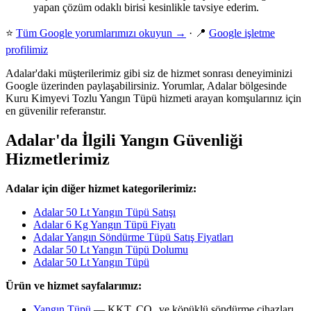
yapan çözüm odaklı birisi kesinlikle tavsiye ederim.
⭐
Tüm Google yorumlarımızı okuyun →
· 📍
Google işletme
profilimiz
Adalar'daki müşterilerimiz gibi siz de hizmet sonrası deneyiminizi
Google üzerinden paylaşabilirsiniz. Yorumlar, Adalar bölgesinde
Kuru Kimyevi Tozlu Yangın Tüpü hizmeti arayan komşularınız için
en güvenilir referanstır.
Adalar'da İlgili Yangın Güvenliği
Hizmetlerimiz
Adalar için diğer hizmet kategorilerimiz:
Adalar 50 Lt Yangın Tüpü Satışı
Adalar 6 Kg Yangın Tüpü Fiyatı
Adalar Yangın Söndürme Tüpü Satış Fiyatları
Adalar 50 Lt Yangın Tüpü Dolumu
Adalar 50 Lt Yangın Tüpü
Ürün ve hizmet sayfalarımız:
Yangın Tüpü
— KKT, CO₂ ve köpüklü söndürme cihazları