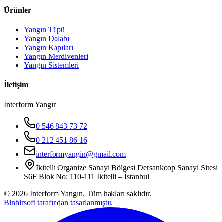
Ürünler
Yangın Tüpü
Yangın Dolabı
Yangın Kapıları
Yangın Merdivenleri
Yangın Sistemleri
İletişim
İnterform Yangın
0 546 843 73 72
0 212 451 86 16
interformyangin@gmail.com
İkitelli Organize Sanayi Bölgesi Dersankoop Sanayi Sitesi
S6F Blok No: 110-111 İkitelli – İstanbul
©
2026
İnterform Yangın. Tüm hakları saklıdır.
Binbirsoft tarafından tasarlanmıştır.