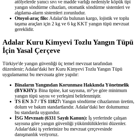
atölyelerde yanıcı sıvı ve madde varlığı nedeniyle köpük tipi
yangın söndürme cihazları, otomatik söndürme sistemleri ve
algılama-alarm sistemleri zorunludur.
Otoyol-araç filo:
Adalar'da bulunan kargo, lojistik ve toplu
taşıma araçları için 2 kg ve 6 kg KKT yangın tüpü mevzuat
gereklidir.
Adalar Kuru Kimyevi Tozlu Yangın Tüpü
İçin Yasal Çerçeve
Türkiye'de yangın güvenliği üç temel mevzuat tarafından
düzenlenir; Adalar'daki her Kuru Kimyevi Tozlu Yangın Tüpü
uygulamamız bu mevzuata göre yapılır:
Binaların Yangından Korunması Hakkında Yönetmelik
(BYKHY):
Bina tipine, kat sayısına, m²'ye göre minimum
yangın tüpü sayısı ve yerleşimi belirlenmiştir.
TS EN 3-7 / TS 11827:
Yangın söndürme cihazlarının üretim,
dolum ve bakım standartlarıdır. Adalar'daki her dolumumuz
bu standarda uygundur.
İSG Mevzuatı (6331 Sayılı Kanun):
İş yerlerinde çalışan
sayısına göre yangın güvenliği yükümlülüklerini düzenler.
Adalar'daki iş yerlerinize bu mevzuat çerçevesinde
danışmanlık veriyoruz.