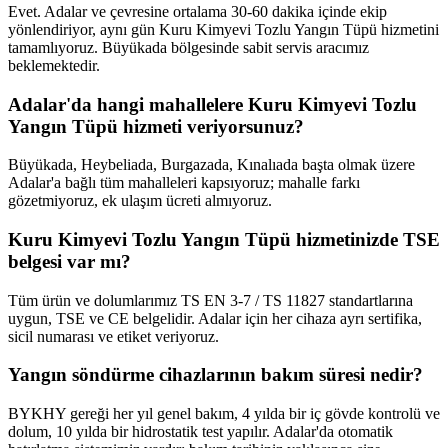
Evet. Adalar ve çevresine ortalama 30-60 dakika içinde ekip
yönlendiriyor, aynı gün Kuru Kimyevi Tozlu Yangın Tüpü hizmetini
tamamlıyoruz. Büyükada bölgesinde sabit servis aracımız
beklemektedir.
Adalar'da hangi mahallelere Kuru Kimyevi Tozlu
Yangın Tüpü hizmeti veriyorsunuz?
Büyükada, Heybeliada, Burgazada, Kınalıada başta olmak üzere
Adalar'a bağlı tüm mahalleleri kapsıyoruz; mahalle farkı
gözetmiyoruz, ek ulaşım ücreti almıyoruz.
Kuru Kimyevi Tozlu Yangın Tüpü hizmetinizde TSE
belgesi var mı?
Tüm ürün ve dolumlarımız TS EN 3-7 / TS 11827 standartlarına
uygun, TSE ve CE belgelidir. Adalar için her cihaza ayrı sertifika,
sicil numarası ve etiket veriyoruz.
Yangın söndürme cihazlarının bakım süresi nedir?
BYKHY gereği her yıl genel bakım, 4 yılda bir iç gövde kontrolü ve
dolum, 10 yılda bir hidrostatik test yapılır. Adalar'da otomatik