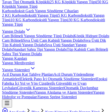
Tavan Tipi Otomatik Köpüklü
25 KG Köpüklü Yangın Tüpü
50 KG
Köpüklü Yangın Tüpü
Karbondioksit Gazlı Yangın Söndürme Cihazları
2 KG Karbondioksitli Yangın Tüpü
5 KG Karbondioksitli Yangın
Tüpü
10 KG Karbondioksitli Yangın Tüpü
30 KG Karbondioksitli
Yangın Tüpü
Yangın Dolabı
Cam Bölmeli Yangın Söndürme Tüpü Dolabı
Köpük Hidrant Dolabı
Cam Bölmeli
Sıva Üstü Cam Kabinli Yangın Dolabı
Sıva Üstü Dik
Tüp Kabinli Yangın Dolabı
Sıva Üstü Standart Yangın
Dolabı
Standart Sahra Tipi Yangın Dolabı
Tüp Kabinli Cam Bölmeli
Sahra Tipi Yangın Dolabı
Yangın Kapıları
Yangın Merdivenleri
Yangın Sistemleri
Acil Durum Kat Tahliye Planları
Acil Durum Yönlendirme
Armatürleri
Elektrik Pano İçi Otomatik Söndürme Sistemleri
Epoksi
Fabrika İçi Yol ve Yön Çizgileri
İş Güvenliği ve Uyarı
Levhaları
Güvenlik Kamerası Sistemleri
Otomatik Davlumbaz
Söndürme Sistemleri
Yangın Algılama ve Alarm Sistemleri
Yangın
Hidrofor ve Pompaları
Yangın Spring Sistemleri