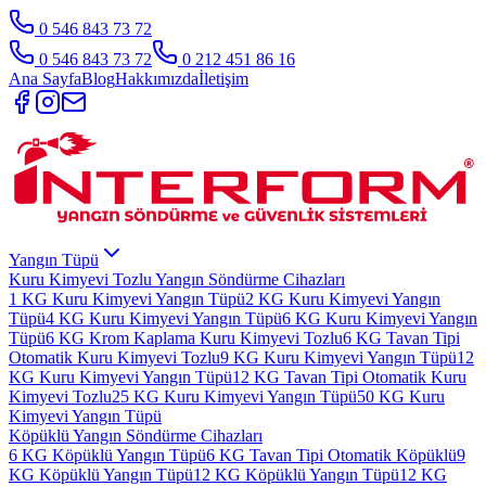
0 546 843 73 72
0 546 843 73 72
0 212 451 86 16
Ana Sayfa
Blog
Hakkımızda
İletişim
Yangın Tüpü
Kuru Kimyevi Tozlu Yangın Söndürme Cihazları
1 KG Kuru Kimyevi Yangın Tüpü
2 KG Kuru Kimyevi Yangın
Tüpü
4 KG Kuru Kimyevi Yangın Tüpü
6 KG Kuru Kimyevi Yangın
Tüpü
6 KG Krom Kaplama Kuru Kimyevi Tozlu
6 KG Tavan Tipi
Otomatik Kuru Kimyevi Tozlu
9 KG Kuru Kimyevi Yangın Tüpü
12
KG Kuru Kimyevi Yangın Tüpü
12 KG Tavan Tipi Otomatik Kuru
Kimyevi Tozlu
25 KG Kuru Kimyevi Yangın Tüpü
50 KG Kuru
Kimyevi Yangın Tüpü
Köpüklü Yangın Söndürme Cihazları
6 KG Köpüklü Yangın Tüpü
6 KG Tavan Tipi Otomatik Köpüklü
9
KG Köpüklü Yangın Tüpü
12 KG Köpüklü Yangın Tüpü
12 KG