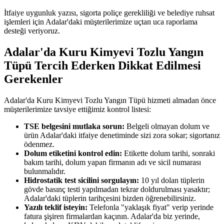
İtfaiye uygunluk yazısı, sigorta poliçe gerekliliği ve belediye ruhsat
işlemleri için Adalar'daki müşterilerimize uçtan uca raporlama
desteği veriyoruz.
Adalar'da Kuru Kimyevi Tozlu Yangın
Tüpü Tercih Ederken Dikkat Edilmesi
Gerekenler
Adalar'da Kuru Kimyevi Tozlu Yangın Tüpü hizmeti almadan önce
müşterilerimize tavsiye ettiğimiz kontrol listesi:
TSE belgesini mutlaka sorun:
Belgeli olmayan dolum ve
ürün Adalar'daki itfaiye denetiminde sizi zora sokar; sigortanız
ödenmez.
Dolum etiketini kontrol edin:
Etikette dolum tarihi, sonraki
bakım tarihi, dolum yapan firmanın adı ve sicil numarası
bulunmalıdır.
Hidrostatik test sicilini sorgulayın:
10 yıl dolan tüplerin
gövde basınç testi yapılmadan tekrar doldurulması yasaktır;
Adalar'daki tüplerin tarihçesini bizden öğrenebilirsiniz.
Yazılı teklif isteyin:
Telefonla "yaklaşık fiyat" verip yerinde
fatura şişiren firmalardan kaçının. Adalar'da biz yerinde,