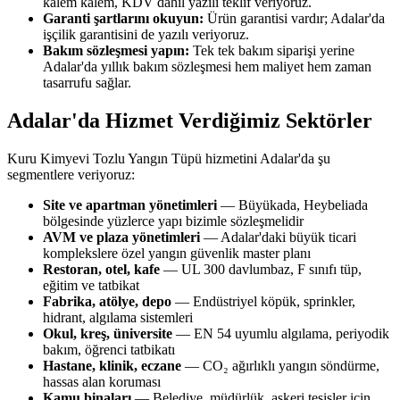
kalem kalem, KDV dahil yazılı teklif veriyoruz.
Garanti şartlarını okuyun:
Ürün garantisi vardır; Adalar'da
işçilik garantisini de yazılı veriyoruz.
Bakım sözleşmesi yapın:
Tek tek bakım siparişi yerine
Adalar'da yıllık bakım sözleşmesi hem maliyet hem zaman
tasarrufu sağlar.
Adalar'da Hizmet Verdiğimiz Sektörler
Kuru Kimyevi Tozlu Yangın Tüpü hizmetini Adalar'da şu
segmentlere veriyoruz:
Site ve apartman yönetimleri
— Büyükada, Heybeliada
bölgesinde yüzlerce yapı bizimle sözleşmelidir
AVM ve plaza yönetimleri
— Adalar'daki büyük ticari
komplekslere özel yangın güvenlik master planı
Restoran, otel, kafe
— UL 300 davlumbaz, F sınıfı tüp,
eğitim ve tatbikat
Fabrika, atölye, depo
— Endüstriyel köpük, sprinkler,
hidrant, algılama sistemleri
Okul, kreş, üniversite
— EN 54 uyumlu algılama, periyodik
bakım, öğrenci tatbikatı
Hastane, klinik, eczane
— CO₂ ağırlıklı yangın söndürme,
hassas alan koruması
Kamu binaları
— Belediye, müdürlük, askeri tesisler için