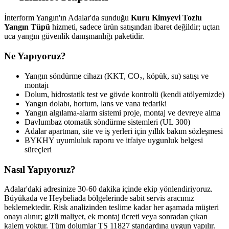
İnterform Yangın'ın Adalar'da sunduğu
Kuru Kimyevi Tozlu
Yangın Tüpü
hizmeti, sadece ürün satışından ibaret değildir; uçtan
uca yangın güvenlik danışmanlığı paketidir.
Ne Yapıyoruz?
Yangın söndürme cihazı (KKT, CO₂, köpük, su) satışı ve
montajı
Dolum, hidrostatik test ve gövde kontrolü (kendi atölyemizde)
Yangın dolabı, hortum, lans ve vana tedariki
Yangın algılama-alarm sistemi proje, montaj ve devreye alma
Davlumbaz otomatik söndürme sistemleri (UL 300)
Adalar apartman, site ve iş yerleri için yıllık bakım sözleşmesi
BYKHY uyumluluk raporu ve itfaiye uygunluk belgesi
süreçleri
Nasıl Yapıyoruz?
Adalar'daki adresinize 30-60 dakika içinde ekip yönlendiriyoruz.
Büyükada ve Heybeliada bölgelerinde sabit servis aracımız
beklemektedir. Risk analizinden teslime kadar her aşamada müşteri
onayı alınır; gizli maliyet, ek montaj ücreti veya sonradan çıkan
kalem yoktur. Tüm dolumlar TS 11827 standardına uygun yapılır.