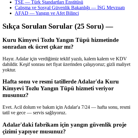
TSE — Türk Standartları Enstitüsü
Çalışma ve Sosyal Güvenlik Bakanlığı — İSG Mevzuatı
AFAD — Yangın ve Afet Bilinci
Sıkça Sorulan Sorular (25 Soru) —
Kuru Kimyevi Tozlu Yangın Tüpü hizmetinde
sonradan ek ücret çıkar mı?
Hayır. Adalar için verdiğimiz teklif yazılı, kalem kalem ve KDV
dahildir. Keşif sonrası net fiyat üzerinden çalışıyoruz; gizli maliyet
yoktur.
Hafta sonu ve resmi tatillerde Adalar'da Kuru
Kimyevi Tozlu Yangın Tüpü hizmeti veriyor
musunuz?
Evet. Acil dolum ve bakım için Adalar'a 7/24 — hafta sonu, resmi
tatil ve gece — servis sağlıyoruz.
Adalar'daki fabrikam için yangın güvenlik proje
çizimi yapıyor musunuz?