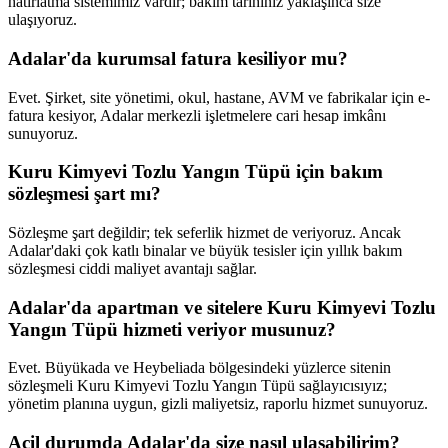
hatırlatma sistemimiz vardır; bakım tarihiniz yaklaşınca size
ulaşıyoruz.
Adalar'da kurumsal fatura kesiliyor mu?
Evet. Şirket, site yönetimi, okul, hastane, AVM ve fabrikalar için e-
fatura kesiyor, Adalar merkezli işletmelere cari hesap imkânı
sunuyoruz.
Kuru Kimyevi Tozlu Yangın Tüpü için bakım
sözleşmesi şart mı?
Sözleşme şart değildir; tek seferlik hizmet de veriyoruz. Ancak
Adalar'daki çok katlı binalar ve büyük tesisler için yıllık bakım
sözleşmesi ciddi maliyet avantajı sağlar.
Adalar'da apartman ve sitelere Kuru Kimyevi Tozlu
Yangın Tüpü hizmeti veriyor musunuz?
Evet. Büyükada ve Heybeliada bölgesindeki yüzlerce sitenin
sözleşmeli Kuru Kimyevi Tozlu Yangın Tüpü sağlayıcısıyız;
yönetim planına uygun, gizli maliyetsiz, raporlu hizmet sunuyoruz.
Acil durumda Adalar'da size nasıl ulaşabilirim?