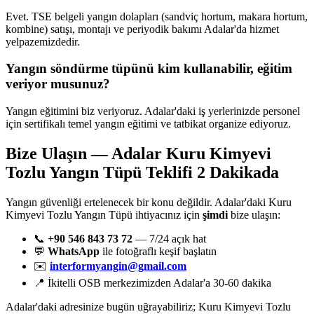
Evet. TSE belgeli yangın dolapları (sandviç hortum, makara hortum,
kombine) satışı, montajı ve periyodik bakımı Adalar'da hizmet
yelpazemizdedir.
Yangın söndürme tüpünü kim kullanabilir, eğitim
veriyor musunuz?
Yangın eğitimini biz veriyoruz. Adalar'daki iş yerlerinizde personel
için sertifikalı temel yangın eğitimi ve tatbikat organize ediyoruz.
Bize Ulaşın — Adalar Kuru Kimyevi
Tozlu Yangın Tüpü Teklifi 2 Dakikada
Yangın güvenliği ertelenecek bir konu değildir. Adalar'daki Kuru
Kimyevi Tozlu Yangın Tüpü ihtiyacınız için
şimdi
bize ulaşın:
📞
+90 546 843 73 72
— 7/24 açık hat
💬
WhatsApp
ile fotoğraflı keşif başlatın
✉️
interformyangin@gmail.com
📍 İkitelli OSB merkezimizden Adalar'a 30-60 dakika
Adalar'daki adresinize bugün uğrayabiliriz; Kuru Kimyevi Tozlu