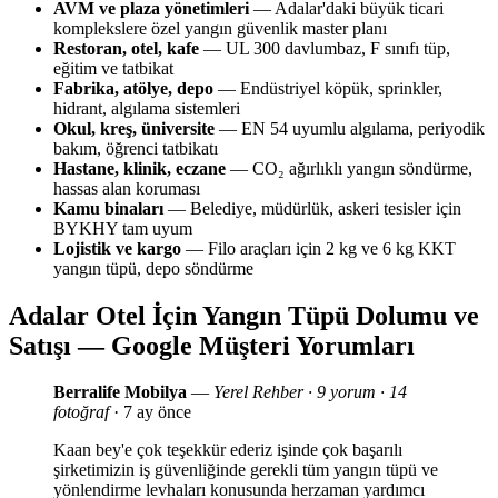
AVM ve plaza yönetimleri
— Adalar'daki büyük ticari
komplekslere özel yangın güvenlik master planı
Restoran, otel, kafe
— UL 300 davlumbaz, F sınıfı tüp,
eğitim ve tatbikat
Fabrika, atölye, depo
— Endüstriyel köpük, sprinkler,
hidrant, algılama sistemleri
Okul, kreş, üniversite
— EN 54 uyumlu algılama, periyodik
bakım, öğrenci tatbikatı
Hastane, klinik, eczane
— CO₂ ağırlıklı yangın söndürme,
hassas alan koruması
Kamu binaları
— Belediye, müdürlük, askeri tesisler için
BYKHY tam uyum
Lojistik ve kargo
— Filo araçları için 2 kg ve 6 kg KKT
yangın tüpü, depo söndürme
Adalar Otel İçin Yangın Tüpü Dolumu ve
Satışı — Google Müşteri Yorumları
Berralife Mobilya
—
Yerel Rehber · 9 yorum · 14
fotoğraf
· 7 ay önce
Kaan bey'e çok teşekkür ederiz işinde çok başarılı
şirketimizin iş güvenliğinde gerekli tüm yangın tüpü ve
yönlendirme levhaları konusunda herzaman yardımcı