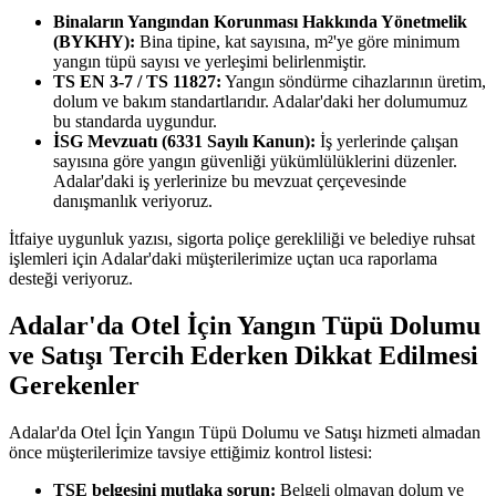
Binaların Yangından Korunması Hakkında Yönetmelik
(BYKHY):
Bina tipine, kat sayısına, m²'ye göre minimum
yangın tüpü sayısı ve yerleşimi belirlenmiştir.
TS EN 3-7 / TS 11827:
Yangın söndürme cihazlarının üretim,
dolum ve bakım standartlarıdır. Adalar'daki her dolumumuz
bu standarda uygundur.
İSG Mevzuatı (6331 Sayılı Kanun):
İş yerlerinde çalışan
sayısına göre yangın güvenliği yükümlülüklerini düzenler.
Adalar'daki iş yerlerinize bu mevzuat çerçevesinde
danışmanlık veriyoruz.
İtfaiye uygunluk yazısı, sigorta poliçe gerekliliği ve belediye ruhsat
işlemleri için Adalar'daki müşterilerimize uçtan uca raporlama
desteği veriyoruz.
Adalar'da Otel İçin Yangın Tüpü Dolumu
ve Satışı Tercih Ederken Dikkat Edilmesi
Gerekenler
Adalar'da Otel İçin Yangın Tüpü Dolumu ve Satışı hizmeti almadan
önce müşterilerimize tavsiye ettiğimiz kontrol listesi:
TSE belgesini mutlaka sorun:
Belgeli olmayan dolum ve