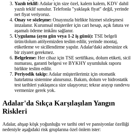
Yazılı teklif:
Adalar için size özel, kalem kalem, KDV dahil
yazılı teklif sunulur. Telefonla "yaklaşık fiyat" değil, yerinde
net fiyat veriyoruz.
Onay ve sözleşme:
Onayınızla birlikte hizmet sözleşmesi
imzalanır. Kurumsal müşteriler için cari hesap, açık fatura ve
aşamalı ödeme imkânı sağlanır.
Uygulama (aynı gün veya 1-2 iş günü):
TSE belgeli
ürün/dolum atölyemizden teslim edilir, yerinde montaj,
etiketleme ve sicillendirme yapılır. Adalar'daki adresinize ek
bir ziyaret gerekmez.
Belgeleme:
Her cihaz için TSE sertifikası, dolum etiketi, sicil
numarası, garanti belgesi ve BYKHY uyumluluk raporu
birlikte teslim edilir.
Periyodik takip:
Adalar müşterilerimiz için otomatik
hatırlatma sistemine alınırsınız. Bakım, dolum ve hidrostatik
test tarihleri yaklaşınca size ulaşıyoruz; tekrar arayıp randevu
vermenize gerek yok.
Adalar'da Sıkça Karşılaşılan Yangın
Riskleri
Adalar, ahşap köşk yoğunluğu ve tarihi otel ve pansiyonlar özelliği
nedeniyle aşağıdaki risk gruplarına özel önlem ister: