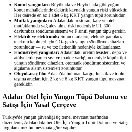
Konut yangınları:
Büyükada ve Heybeliada gibi yoğun
konut mahallelerinde elektrik kaynaklı yangın riski yüksektir.
Her dairede en az 1 adet 6 kg KKT yangın tüpü zorunludur.
Mutfak yangınları:
Adalar'daki restoran, kafe ve otel
mutfaklarında yağ alev alma riski nedeniyle UL 300
davlumbaz söndürme sistemi ve F sınıfı yangın tüpü gerekir.
Elektrik ve elektronik:
Sunucu odaları, elektrik panoları,
telekom kabinleri için CO₂ gazlı yangın söndürme cihazları
zorunludur — su ve toz iletkenlik nedeniyle kullanılamaz.
Endüstriyel yangınlar:
Adalar'daki üretim tesisleri, depo ve
atölyelerde yanıcı sıvı ve madde varlığı nedeniyle köpük tipi
yangın söndürme cihazları, otomatik söndürme sistemleri ve
algılama-alarm sistemleri zorunludur.
Otoyol-araç filo:
Adalar'da bulunan kargo, lojistik ve toplu
taşıma araçları için 2 kg ve 6 kg KKT yangın tüpü mevzuat
gereklidir.
Adalar Otel İçin Yangın Tüpü Dolumu ve
Satışı İçin Yasal Çerçeve
Türkiye'de yangın güvenliği üç temel mevzuat tarafından
düzenlenir; Adalar'daki her Otel İçin Yangın Tüpü Dolumu ve Satışı
uygulamamız bu mevzuata göre yapılır: