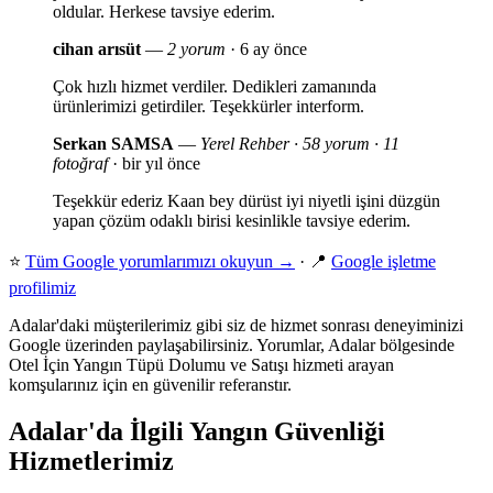
oldular. Herkese tavsiye ederim.
cihan arısüt
—
2 yorum
· 6 ay önce
Çok hızlı hizmet verdiler. Dedikleri zamanında
ürünlerimizi getirdiler. Teşekkürler interform.
Serkan SAMSA
—
Yerel Rehber · 58 yorum · 11
fotoğraf
· bir yıl önce
Teşekkür ederiz Kaan bey dürüst iyi niyetli işini düzgün
yapan çözüm odaklı birisi kesinlikle tavsiye ederim.
⭐
Tüm Google yorumlarımızı okuyun →
· 📍
Google işletme
profilimiz
Adalar'daki müşterilerimiz gibi siz de hizmet sonrası deneyiminizi
Google üzerinden paylaşabilirsiniz. Yorumlar, Adalar bölgesinde
Otel İçin Yangın Tüpü Dolumu ve Satışı hizmeti arayan
komşularınız için en güvenilir referanstır.
Adalar'da İlgili Yangın Güvenliği
Hizmetlerimiz