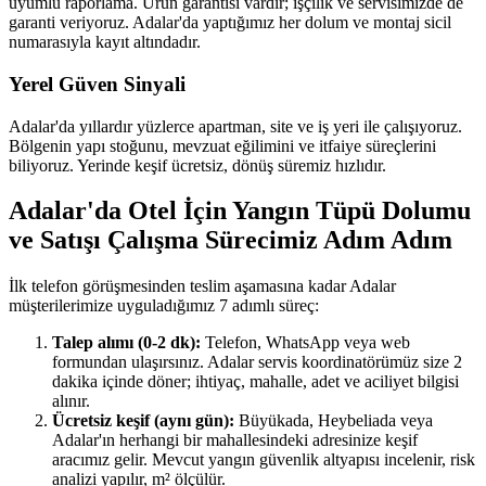
uyumlu raporlama. Ürün garantisi vardır; işçilik ve servisimizde de
garanti veriyoruz. Adalar'da yaptığımız her dolum ve montaj sicil
numarasıyla kayıt altındadır.
Yerel Güven Sinyali
Adalar'da yıllardır yüzlerce apartman, site ve iş yeri ile çalışıyoruz.
Bölgenin yapı stoğunu, mevzuat eğilimini ve itfaiye süreçlerini
biliyoruz. Yerinde keşif ücretsiz, dönüş süremiz hızlıdır.
Adalar'da Otel İçin Yangın Tüpü Dolumu
ve Satışı Çalışma Sürecimiz Adım Adım
İlk telefon görüşmesinden teslim aşamasına kadar Adalar
müşterilerimize uyguladığımız 7 adımlı süreç:
Talep alımı (0-2 dk):
Telefon, WhatsApp veya web
formundan ulaşırsınız. Adalar servis koordinatörümüz size 2
dakika içinde döner; ihtiyaç, mahalle, adet ve aciliyet bilgisi
alınır.
Ücretsiz keşif (aynı gün):
Büyükada, Heybeliada veya
Adalar'ın herhangi bir mahallesindeki adresinize keşif
aracımız gelir. Mevcut yangın güvenlik altyapısı incelenir, risk
analizi yapılır, m² ölçülür.