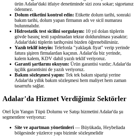
ürün Adalar'daki itfaiye denetiminde sizi zora sokar; sigortanız
ödenmez.
Dolum etiketini kontrol edin:
Etikette dolum tarihi, sonraki
bakım tarihi, dolum yapan firmanın adı ve sicil numarası
bulunmalıdır.
Hidrostatik test sicilini sorgulayın:
10 yıl dolan tüplerin
gövde basınç testi yapılmadan tekrar doldurulması yasaktır;
Adalar'daki tüplerin tarihçesini bizden öğrenebilirsiniz.
Yazılı teklif isteyin:
Telefonla "yaklaşık fiyat" verip yerinde
fatura şişiren firmalardan kaçının. Adalar'da biz yerinde,
kalem kalem, KDV dahil yazılı teklif veriyoruz.
Garanti şartlarını okuyun:
Ürün garantisi vardır; Adalar'da
işçilik garantisini de yazılı veriyoruz.
Bakım sözleşmesi yapın:
Tek tek bakım siparişi yerine
Adalar'da yıllık bakım sözleşmesi hem maliyet hem zaman
tasarrufu sağlar.
Adalar'da Hizmet Verdiğimiz Sektörler
Otel İçin Yangın Tüpü Dolumu ve Satışı hizmetini Adalar'da şu
segmentlere veriyoruz:
Site ve apartman yönetimleri
— Büyükada, Heybeliada
bölgesinde yüzlerce yapı bizimle sözleşmelidir