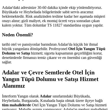
Adalar'daki adresinize 30-60 dakika içinde ekip yönlendiriyoruz.
Büyükada ve Heybeliada bölgelerinde sabit servis aracımız
beklemektedir. Risk analizinden teslime kadar her aşamada müşteri
onayı alınır; gizli maliyet, ek montaj ücreti veya sonradan çıkan
kalem yoktur. Tüm dolumlar TS 11827 standardına uygun yapılır.
Neden Önemli?
tarihi otel ve pansiyonlar barındıran Adalar'da küçük bir ihmal
büyük yangınlara dönüşebilir. Profesyonel
Otel İçin Yangın Tüpü
Dolumu ve Satışı
hizmeti; sigorta kapsamının geçerliliğini korur,
denetimlerde firmanızı temiz çıkarır ve en önemlisi can güvenliği
sağlar.
Adalar ve Çevre Semtlerde Otel İçin
Yangın Tüpü Dolumu ve Satışı Hizmet
Alanımız
İnterform Yangın olarak
Adalar
sınırlarındaki Büyükada,
Heybeliada, Burgazada, Kınalıada başta olmak üzere ilçeye bağlı
tüm mahallelerde
Otel İçin Yangın Tüpü Dolumu ve Satışı hizmeti
veriyoruz. Mahalle ayrımı yapmıyoruz; Adalar'ın merkez mahalleleri