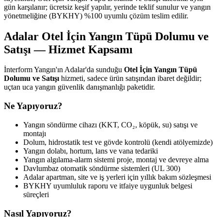
gün karşılanır; ücretsiz keşif yapılır, yerinde teklif sunulur ve yangın
yönetmeliğine (BYKHY) %100 uyumlu çözüm teslim edilir.
Adalar Otel İçin Yangın Tüpü Dolumu ve
Satışı — Hizmet Kapsamı
İnterform Yangın'ın Adalar'da sunduğu
Otel İçin Yangın Tüpü
Dolumu ve Satışı
hizmeti, sadece ürün satışından ibaret değildir;
uçtan uca yangın güvenlik danışmanlığı paketidir.
Ne Yapıyoruz?
Yangın söndürme cihazı (KKT, CO₂, köpük, su) satışı ve
montajı
Dolum, hidrostatik test ve gövde kontrolü (kendi atölyemizde)
Yangın dolabı, hortum, lans ve vana tedariki
Yangın algılama-alarm sistemi proje, montaj ve devreye alma
Davlumbaz otomatik söndürme sistemleri (UL 300)
Adalar apartman, site ve iş yerleri için yıllık bakım sözleşmesi
BYKHY uyumluluk raporu ve itfaiye uygunluk belgesi
süreçleri
Nasıl Yapıyoruz?