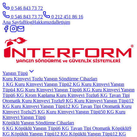
0 546 843 73 72
0 546 843 73 72
0 212 451 86 16
Ana Sayfa
Blog
Hakkımızda
İletişim
Yangın Tüpü
Kuru Kimyevi Tozlu Yangın Söndürme Cihazları
1 KG Kuru Kimyevi Yangın Tüpü
2 KG Kuru Kimyevi Yangın
Tüpü
4 KG Kuru Kimyevi Yangın Tüpü
6 KG Kuru Kimyevi Yangın
Tüpü
6 KG Krom Kaplama Kuru Kimyevi Tozlu
6 KG Tavan Tipi
Otomatik Kuru Kimyevi Tozlu
9 KG Kuru Kimyevi Yangın Tüpü
12
KG Kuru Kimyevi Yangın Tüpü
12 KG Tavan Tipi Otomatik Kuru
Kimyevi Tozlu
25 KG Kuru Kimyevi Yangın Tüpü
50 KG Kuru
Kimyevi Yangın Tüpü
Köpüklü Yangın Söndürme Cihazları
6 KG Köpüklü Yangın Tüpü
6 KG Tavan Tipi Otomatik Köpüklü
9
KG Köpüklü Yangın Tüpü
12 KG Köpüklü Yangın Tüpü
12 KG