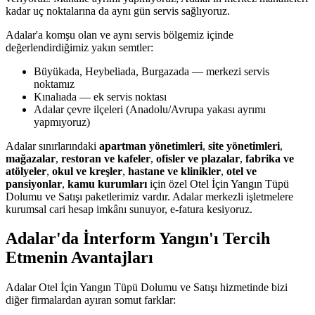
kadar uç noktalarına da aynı gün servis sağlıyoruz.
Adalar'a komşu olan ve aynı servis bölgemiz içinde
değerlendirdiğimiz yakın semtler:
Büyükada, Heybeliada, Burgazada — merkezi servis
noktamız
Kınalıada — ek servis noktası
Adalar çevre ilçeleri (Anadolu/Avrupa yakası ayrımı
yapmıyoruz)
Adalar sınırlarındaki
apartman yönetimleri
,
site yönetimleri
,
mağazalar
,
restoran ve kafeler
,
ofisler ve plazalar
,
fabrika ve
atölyeler
,
okul ve kreşler
,
hastane ve klinikler
,
otel ve
pansiyonlar
,
kamu kurumları
için özel Otel İçin Yangın Tüpü
Dolumu ve Satışı paketlerimiz vardır. Adalar merkezli işletmelere
kurumsal cari hesap imkânı sunuyor, e-fatura kesiyoruz.
Adalar'da İnterform Yangın'ı Tercih
Etmenin Avantajları
Adalar Otel İçin Yangın Tüpü Dolumu ve Satışı hizmetinde bizi
diğer firmalardan ayıran somut farklar: