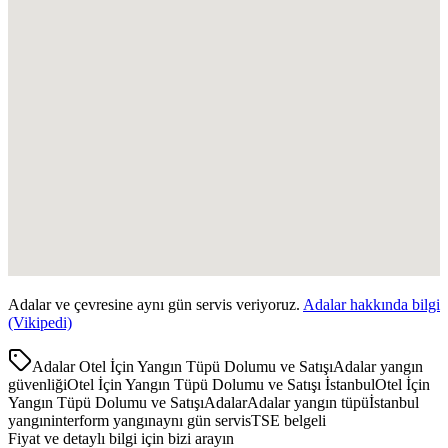
Adalar
ve çevresine aynı gün servis veriyoruz.
Adalar
hakkında bilgi
(Vikipedi)
Adalar Otel İçin Yangın Tüpü Dolumu ve Satışı
Adalar yangın
güvenliği
Otel İçin Yangın Tüpü Dolumu ve Satışı İstanbul
Otel İçin
Yangın Tüpü Dolumu ve Satışı
Adalar
Adalar yangın tüpü
İstanbul
yangın
interform yangın
aynı gün servis
TSE belgeli
Fiyat ve detaylı bilgi için bizi arayın