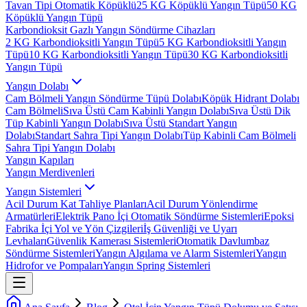
Tavan Tipi Otomatik Köpüklü
25 KG Köpüklü Yangın Tüpü
50 KG
Köpüklü Yangın Tüpü
Karbondioksit Gazlı Yangın Söndürme Cihazları
2 KG Karbondioksitli Yangın Tüpü
5 KG Karbondioksitli Yangın
Tüpü
10 KG Karbondioksitli Yangın Tüpü
30 KG Karbondioksitli
Yangın Tüpü
Yangın Dolabı
Cam Bölmeli Yangın Söndürme Tüpü Dolabı
Köpük Hidrant Dolabı
Cam Bölmeli
Sıva Üstü Cam Kabinli Yangın Dolabı
Sıva Üstü Dik
Tüp Kabinli Yangın Dolabı
Sıva Üstü Standart Yangın
Dolabı
Standart Sahra Tipi Yangın Dolabı
Tüp Kabinli Cam Bölmeli
Sahra Tipi Yangın Dolabı
Yangın Kapıları
Yangın Merdivenleri
Yangın Sistemleri
Acil Durum Kat Tahliye Planları
Acil Durum Yönlendirme
Armatürleri
Elektrik Pano İçi Otomatik Söndürme Sistemleri
Epoksi
Fabrika İçi Yol ve Yön Çizgileri
İş Güvenliği ve Uyarı
Levhaları
Güvenlik Kamerası Sistemleri
Otomatik Davlumbaz
Söndürme Sistemleri
Yangın Algılama ve Alarm Sistemleri
Yangın
Hidrofor ve Pompaları
Yangın Spring Sistemleri