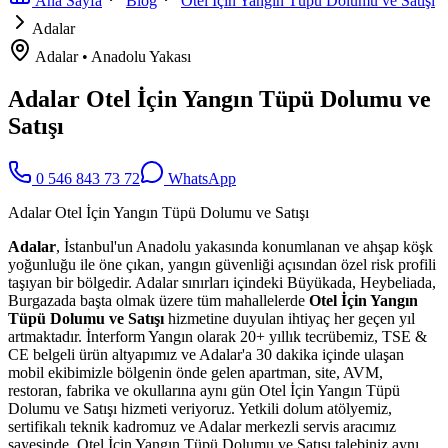
Ana Sayfa
Blog
Otel İçin Yangın Tüpü Dolumu ve Satışı
Adalar
Adalar
•
Anadolu
Yakası
Adalar Otel İçin Yangın Tüpü Dolumu ve
Satışı
0 546 843 73 72
WhatsApp
Adalar Otel İçin Yangın Tüpü Dolumu ve Satışı
Adalar
, İstanbul'un Anadolu yakasında konumlanan ve ahşap köşk
yoğunluğu ile öne çıkan, yangın güvenliği açısından özel risk profili
taşıyan bir bölgedir. Adalar sınırları içindeki Büyükada, Heybeliada,
Burgazada başta olmak üzere tüm mahallelerde
Otel İçin Yangın
Tüpü Dolumu ve Satışı
hizmetine duyulan ihtiyaç her geçen yıl
artmaktadır. İnterform Yangın olarak 20+ yıllık tecrübemiz, TSE &
CE belgeli ürün altyapımız ve Adalar'a 30 dakika içinde ulaşan
mobil ekibimizle bölgenin önde gelen apartman, site, AVM,
restoran, fabrika ve okullarına aynı gün Otel İçin Yangın Tüpü
Dolumu ve Satışı hizmeti veriyoruz. Yetkili dolum atölyemiz,
sertifikalı teknik kadromuz ve Adalar merkezli servis aracımız
sayesinde, Otel İçin Yangın Tüpü Dolumu ve Satışı talebiniz aynı