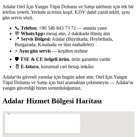
Adalar Otel İçin Yangın Tüpü Dolumu ve Satışı talebiniz için tek bir
telefon yeterli. Yerinde ücretsiz keşif, KDV dahil yazılı teklif, aynı
gün servis sözü.
📞
Telefon:
+90 546 843 73 72 — anında yanıt
💬
WhatsApp:
mesaj atın, 2 dakikada dönüş alın
📍
Servis Bölgesi:
Adalar (Büyükada, Heybeliada,
Burgazada, Kınalıada ve tüm mahalleler)
⚡
Aynı gün servis
— keşiften teslime
🛡️
TSE & CE belgeli ürün
, ürün garantisi vardır
🧾
E-fatura
, kurumsal cari hesap imkânı
Adalar'da güvenli yarınlar için bugün adım atın. Otel İçin Yangın
Tüpü Dolumu ve Satışı için bizi aramaktan çekinmeyin — Adalar'ın
yangın güvenliği bizim sorumluluğumuz.
Adalar
Hizmet Bölgesi Haritası