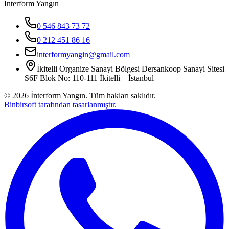
İnterform Yangın
0 546 843 73 72
0 212 451 86 16
interformyangin@gmail.com
İkitelli Organize Sanayi Bölgesi Dersankoop Sanayi Sitesi
S6F Blok No: 110-111 İkitelli – İstanbul
©
2026
İnterform Yangın. Tüm hakları saklıdır.
Binbirsoft tarafından tasarlanmıştır.