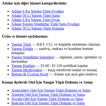
Adalar için diğer hizmet kategorilerimiz:
Adalar 6 Kg Yangın Tüpü Fiyatları
Adalar 50 Lt Yangın Tüpü Satışı
Adalar 6 Kg Yangın Tüpü Fiyatı
Adalar Yangın Söndürme Tüpü Satış Fiyatları
Adalar 50 Lt Yangın Tüpü Dolumu
Ürün ve hizmet sayfalarımız:
Yangın Tüpü
— KKT, CO₂ ve köpüklü söndürme cihazları
Yangın Dolabı
— sandviç, makara ve kombine hortum
dolapları
Yangın Söndürme Sistemleri
— algılama, alarm, sprinkler ve
davlumbaz
Yangın Kapıları
— EI 60 / EI 120 sertifikalı kapılar
Yangın Merdivenleri
— kaçış merdiveni imalat ve montaj
İletişim & Ücretsiz Keşif
— Adalar için aynı gün randevu
Komşu ilçelerde Otel İçin Yangın Tüpü Dolumu ve Satışı:
Arnavutköy Otel İçin Yangın Tüpü Dolumu ve Satışı
Ataşehir Otel İçin Yangın Tüpü Dolumu ve Satışı
Avcılar Otel İçin Yangın Tüpü Dolumu ve Satışı
Bağcılar Otel İçin Yangın Tüpü Dolumu ve Satışı