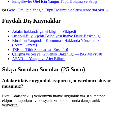
Bahçelievler Otel İçin Yangın Tüpü Dolumu ve Satışı
📖
Genel Otel İçin Yangın Tüpü Dolumu ve Satışı rehberini oku →
Faydalı Dış Kaynaklar
Adalar hakkında genel bilgi — Vikipedi
İstanbul Büyükşehir Belediyesi İtfaiye Daire Başkanlığı
Binaların Yangından Korunması Hakkında Yönetmelik
(Resmî Gazete)
TSE — Türk Standartları Enstitüsü
Çalışma ve Sosyal Güvenlik Bakanlığı — İSG Mevzuatı
AFAD — Yangın ve Afet Bilinci
Sıkça Sorulan Sorular (25 Soru) —
Adalar itfaiye uygunluk raporu için yardımcı oluyor
musunuz?
Evet. Adalar'daki iş yerlerinizin itfaiye uygunluk yazısı sürecinde
ekipman, raporlama ve dosya hazırlık konusunda danışmanlık
veriyoruz.