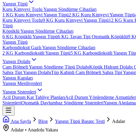
Yangın Tüpü
Kuru Kimyevi Tozlu Yangın Söndürme Cihazları
1 KG Kuru Kimyevi Yangın Tüpü
2 KG Kuru Kimyevi Yangın Tüpü
Kuru Kimyevi Tozlu
9 KG Kuru Kimyevi Yangın Tüpü
12 KG Kuru 
Tüpü
Köpüklü Yangın Söndürme Cihazları
6 KG Köpüklü Yangın Tüpü
6 KG Tavan Tipi Otomatik Köpüklü
9 K
Yangın Tüpü
Karbondioksit Gazlı Yangın Söndürme Cihazları
2 KG Karbondioksitli Yangın Tüpü
5 KG Karbondioksitli Yangın Tü
Yangın Dolabı
Cam Bölmeli Yangın Söndürme Tüpü Dolabı
Köpük Hidrant Dolabı 
Sahra Tipi Yangın Dolabı
Tüp Kabinli Cam Bölmeli Sahra Tipi Yangı
Yangın Kapıları
Yangın Merdivenleri
Yangın Sistemleri
Acil Durum Kat Tahliye Planları
Acil Durum Yönlendirme Armatürler
Sistemleri
Otomatik Davlumbaz Söndürme Sistemleri
Yangın Algılama 
Ana Sayfa
Blog
Yangın Tüpü Basınç Testi
Adalar
Adalar
•
Anadolu
Yakası