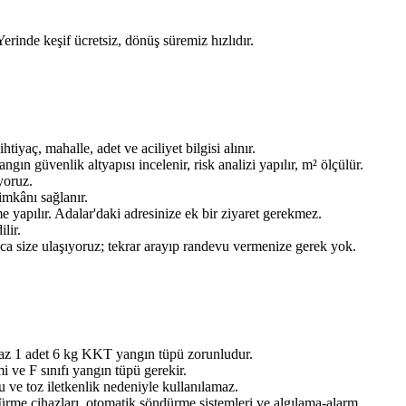
Yerinde keşif ücretsiz, dönüş süremiz hızlıdır.
aç, mahalle, adet ve aciliyet bilgisi alınır.
n güvenlik altyapısı incelenir, risk analizi yapılır, m² ölçülür.
yoruz.
imkânı sağlanır.
 yapılır. Adalar'daki adresinize ek bir ziyaret gerekmez.
lir.
ınca size ulaşıyoruz; tekrar arayıp randevu vermenize gerek yok.
 az 1 adet 6 kg KKT yangın tüpü zorunludur.
 ve F sınıfı yangın tüpü gerekir.
 ve toz iletkenlik nedeniyle kullanılamaz.
dürme cihazları, otomatik söndürme sistemleri ve algılama-alarm