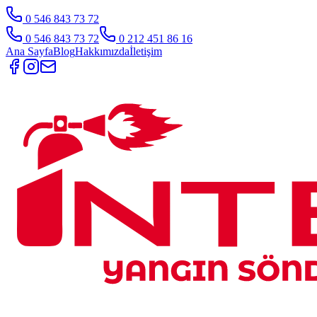
0 546 843 73 72
0 546 843 73 72
0 212 451 86 16
Ana Sayfa
Blog
Hakkımızda
İletişim