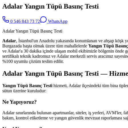
Adalar Yangın Tüpü Basınç Testi
0 546 843 73 72
WhatsApp
Adalar Yangın Tüpü Basınç Testi
Adalar
, İstanbul'un Anadolu yakasında konumlanan ve ahşap köşk yoğu
Burgazada başta olmak üzere tüm mahallelerde
Yangın Tüpü Basınç 
ve Adalar'a 30 dakika içinde ulaşan mobil ekibimizle bölgenin önde g
sertifikalı teknik kadromuz ve Adalar merkezli servis aracımız sayesi
%100 uyumlu çözüm teslim edilir.
Adalar Yangın Tüpü Basınç Testi — Hizmet
Yangın Tüpü Basınç Testi
hizmeti, Adalar ilçesindeki tüm bina tip
sütun üzerine kuruludur:
Ne Yapıyoruz?
Adalar sınırlarında bulunan apartmanlar, siteler, iş yerleri, AVM'ler, f
bakım, kontrol etiketleme ve yangın güvenlik mevzuat raporlaması sağl