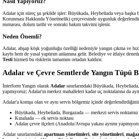
Nasıl Yapıyoruz?
Adalar için süreç şu şekilde işler: Büyükada, Heybeliada veya başka b
Korunması Hakkında Yönetmelik) çerçevesinde uygunluk değerlendirmesi
numarası, dolum tarihi ve sonraki bakım takvimi işlenir.
Neden Önemli?
Adalar, ahşap köşk yoğunluğu özelliği nedeniyle yangın çıkma ve hızl
kaybı hem de yasal yaptırım anlamına gelir. Belediye ve itfaiye deneti
Testi
hizmeti bu risklerin tamamını ortadan kaldırır.
Adalar ve Çevre Semtlerde Yangın Tüpü B
İnterform Yangın olarak
Adalar
sınırlarındaki Büyükada, Heybeliada,
yapmıyoruz; Adalar'ın merkez mahalleleri kadar uç noktalarına da aynı
Adalar'a komşu olan ve aynı servis bölgemiz içinde değerlendirdiğimi
Büyükada, Heybeliada, Burgazada — merkezi servis noktamız
Kınalıada — ek servis noktası
Adalar çevre ilçeleri (Anadolu/Avrupa yakası ayrımı yapmıyor
Adalar sınırlarındaki
apartman yönetimleri
,
site yönetimleri
,
mağaz