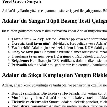
Yerel Güven Sinyali
Adalar'da yıllardır yüzlerce apartman, site ve iş yeri ile çalışıyoruz. B
Adalar'da Yangın Tüpü Basınç Testi Çalı
İlk telefon görüşmesinden teslim aşamasına kadar Adalar müşterilerim
Talep alımı (0-2 dk):
Telefon, WhatsApp veya web formundan ulaş
Ücretsiz keşif (aynı gün):
Büyükada, Heybeliada veya Adalar'ın h
Yazılı teklif:
Adalar için size özel, kalem kalem, KDV dahil yazılı
Onay ve sözleşme:
Onayınızla birlikte hizmet sözleşmesi imzala
Uygulama (aynı gün veya 1-2 iş günü):
TSE belgeli ürün/dolum
Belgeleme:
Her cihaz için TSE sertifikası, dolum etiketi, sicil
Periyodik takip:
Adalar müşterilerimiz için otomatik hatırlatma
Adalar'da Sıkça Karşılaşılan Yangın Riskl
Adalar, ahşap köşk yoğunluğu ve tarihi otel ve pansiyonlar özelliği ne
Konut yangınları:
Büyükada ve Heybeliada gibi yoğun konut ma
Mutfak yangınları:
Adalar'daki restoran, kafe ve otel mutfakl
Elektrik ve elektronik:
Sunucu odaları, elektrik panoları, tel
Endüstriyel yangınlar:
Adalar'daki üretim tesisleri, depo ve a