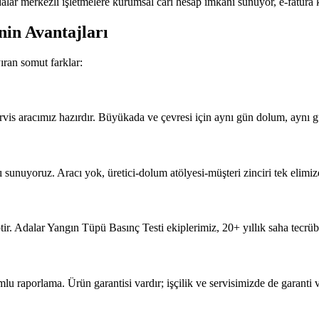
alar merkezli işletmelere kurumsal cari hesap imkânı sunuyor, e-fatura 
nin Avantajları
ıran somut farklar:
vis aracımız hazırdır. Büyükada ve çevresi için aynı gün dolum, aynı g
sunuyoruz. Aracı yok, üretici-dolum atölyesi-müşteri zinciri tek elimizd
ir. Adalar Yangın Tüpü Basınç Testi ekiplerimiz, 20+ yıllık saha tecrüb
porlama. Ürün garantisi vardır; işçilik ve servisimizde de garanti ve