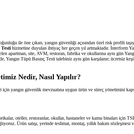
nluğu ile öne çıkan, yangın güvenliği açısından özel risk profili taşıy
Testi
hizmetine duyulan ihtiyaç her geçen yıl artmaktadır. İnterform Y
elen apartman, site, AVM, restoran, fabrika ve okullarına aynı gün Yang
nde, Yangın Tüpü Basınç Testi talebiniz aynı gün karşılanır; ücretsiz ke
imiz Nedir, Nasıl Yapılır?
leri için yangın güvenlik mevzuatına uygun ürün ve süreç yönetimini ka
abrikalar, oteller, restoranlar, okullar, hastaneler ve kamu binaları için
ıyoruz. Ürün satışı, yerinde teslimat, montaj, yıllık bakım sözleşmesi v