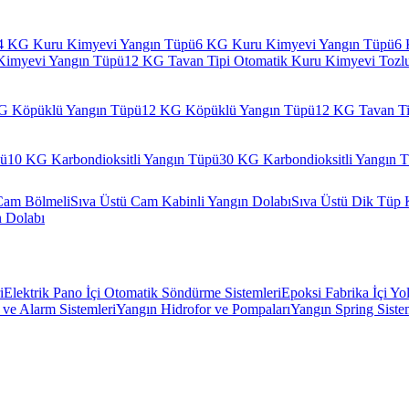
4 KG Kuru Kimyevi Yangın Tüpü
6 KG Kuru Kimyevi Yangın Tüpü
6 
Kimyevi Yangın Tüpü
12 KG Tavan Tipi Otomatik Kuru Kimyevi Tozl
G Köpüklü Yangın Tüpü
12 KG Köpüklü Yangın Tüpü
12 KG Tavan Ti
pü
10 KG Karbondioksitli Yangın Tüpü
30 KG Karbondioksitli Yangın 
Cam Bölmeli
Sıva Üstü Cam Kabinli Yangın Dolabı
Sıva Üstü Dik Tüp 
n Dolabı
i
Elektrik Pano İçi Otomatik Söndürme Sistemleri
Epoksi Fabrika İçi Yo
ve Alarm Sistemleri
Yangın Hidrofor ve Pompaları
Yangın Spring Siste