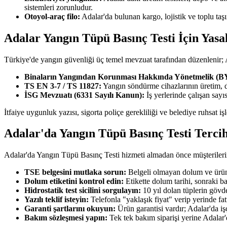
sistemleri zorunludur.
Otoyol-araç filo:
Adalar'da bulunan kargo, lojistik ve toplu ta
Adalar Yangın Tüpü Basınç Testi İçin Yasa
Türkiye'de yangın güvenliği üç temel mevzuat tarafından düzenlenir;
Binaların Yangından Korunması Hakkında Yönetmelik (
TS EN 3-7 / TS 11827:
Yangın söndürme cihazlarının üretim, 
İSG Mevzuatı (6331 Sayılı Kanun):
İş yerlerinde çalışan say
İtfaiye uygunluk yazısı, sigorta poliçe gerekliliği ve belediye ruhsat i
Adalar'da Yangın Tüpü Basınç Testi Terci
Adalar'da Yangın Tüpü Basınç Testi hizmeti almadan önce müşterilerimi
TSE belgesini mutlaka sorun:
Belgeli olmayan dolum ve ürün 
Dolum etiketini kontrol edin:
Etikette dolum tarihi, sonraki b
Hidrostatik test sicilini sorgulayın:
10 yıl dolan tüplerin gövde
Yazılı teklif isteyin:
Telefonla "yaklaşık fiyat" verip yerinde fa
Garanti şartlarını okuyun:
Ürün garantisi vardır; Adalar'da işç
Bakım sözleşmesi yapın:
Tek tek bakım siparişi yerine Adalar