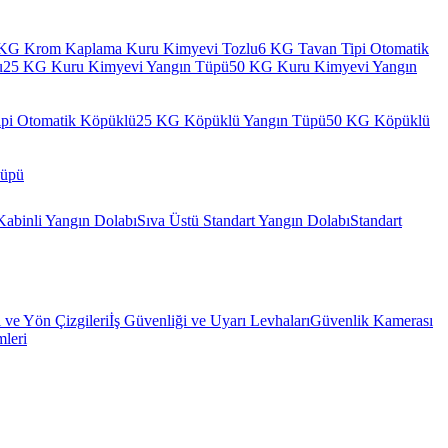
KG Krom Kaplama Kuru Kimyevi Tozlu
6 KG Tavan Tipi Otomatik
u
25 KG Kuru Kimyevi Yangın Tüpü
50 KG Kuru Kimyevi Yangın
pi Otomatik Köpüklü
25 KG Köpüklü Yangın Tüpü
50 KG Köpüklü
Tüpü
Kabinli Yangın Dolabı
Sıva Üstü Standart Yangın Dolabı
Standart
l ve Yön Çizgileri
İş Güvenliği ve Uyarı Levhaları
Güvenlik Kamerası
mleri