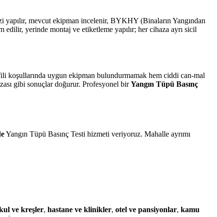
alizi yapılır, mevcut ekipman incelenir, BYKHY (Binaların Yangından
lir, yerinde montaj ve etiketleme yapılır; her cihaza ayrı sicil
profili koşullarında uygun ekipman bulundurmamak hem ciddi can-mal
ezası gibi sonuçlar doğurur. Profesyonel bir
Yangın Tüpü Basınç
de
Yangın Tüpü Basınç Testi hizmeti veriyoruz. Mahalle ayrımı
kul ve kreşler
,
hastane ve klinikler
,
otel ve pansiyonlar
,
kamu