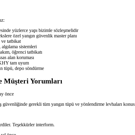
uz:
nde yüzlerce yapı bizimle sözleşmelidir
slere özel yangın güvenlik master planı
ve tatbikat
 algılama sistemleri
ım, öğrenci tatbikatı
sas alan koruması
BYKHY tam uyum
ın tüpü, depo söndürme
e Müşteri Yorumları
ay önce
n iş güvenliğinde gerekli tüm yangın tüpü ve yönlendirme levhaları kon
rdiler. Teşekkürler interform.
 yıl önce