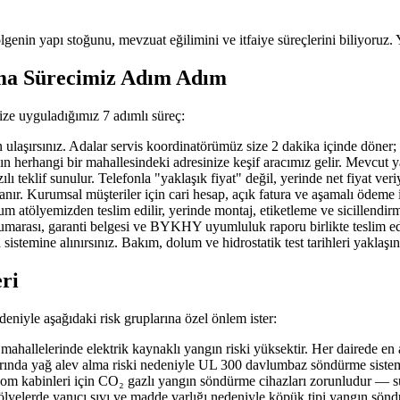
ölgenin yapı stoğunu, mevzuat eğilimini ve itfaiye süreçlerini biliyoruz. 
şma Sürecimiz Adım Adım
ize uyguladığımız 7 adımlı süreç:
ırsınız. Adalar servis koordinatörümüz size 2 dakika içinde döner; ihtiy
erhangi bir mahallesindeki adresinize keşif aracımız gelir. Mevcut yangı
 teklif sunulur. Telefonla "yaklaşık fiyat" değil, yerinde net fiyat veri
nır. Kurumsal müşteriler için cari hesap, açık fatura ve aşamalı ödeme 
 atölyemizden teslim edilir, yerinde montaj, etiketleme ve sicillendirme
 numarası, garanti belgesi ve BYKHY uyumluluk raporu birlikte teslim edi
 sistemine alınırsınız. Bakım, dolum ve hidrostatik test tarihleri yaklaş
eri
deniyle aşağıdaki risk gruplarına özel önlem ister:
hallelerinde elektrik kaynaklı yangın riski yüksektir. Her dairede en
arında yağ alev alma riski nedeniyle UL 300 davlumbaz söndürme sistemi
ekom kabinleri için CO₂ gazlı yangın söndürme cihazları zorunludur — su
tölyelerde yanıcı sıvı ve madde varlığı nedeniyle köpük tipi yangın sön