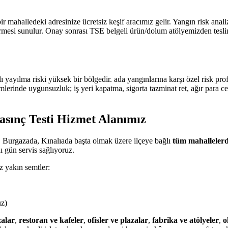
ir mahalledeki adresinize ücretsiz keşif aracımız gelir. Yangın risk an
 sunulur. Onay sonrası TSE belgeli ürün/dolum atölyemizden teslim edi
ı yayılma riski yüksek bir bölgedir. ada yangınlarına karşı özel risk 
mlerinde uygunsuzluk; iş yeri kapatma, sigorta tazminat ret, ağır para c
asınç Testi Hizmet Alanımız
 Burgazada, Kınalıada başta olmak üzere ilçeye bağlı
tüm mahalleler
 gün servis sağlıyoruz.
z yakın semtler:
uz)
alar
,
restoran ve kafeler
,
ofisler ve plazalar
,
fabrika ve atölyeler
,
o