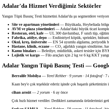
Adalar'da Hizmet Verdiğimiz Sektörler
Yangın Tüpü Basınç Testi hizmetini Adalar'da şu segmentlere veriyor
Site ve apartman yönetimleri
— Büyükada, Heybeliada bölgesi
AVM ve plaza yönetimleri
— Adalar'daki büyük ticari komplek
Restoran, otel, kafe
— UL 300 davlumbaz, F sınıfı tüp, eğitim 
Fabrika, atölye, depo
— Endüstriyel köpük, sprinkler, hidrant,
Okul, kreş, üniversite
— EN 54 uyumlu algılama, periyodik bak
Hastane, klinik, eczane
— CO₂ ağırlıklı yangın söndürme, has
Kamu binaları
— Belediye, müdürlük, askeri tesisler için 
Lojistik ve kargo
— Filo araçları için 2 kg ve 6 kg KKT yang
Adalar Yangın Tüpü Basınç Testi — Googl
Berralife Mobilya
—
Yerel Rehber · 9 yorum · 14 fotoğraf
· 7 
Kaan bey'e çok teşekkür ederiz işinde çok başarılı şirketimizi
cihan arısüt
—
2 yorum
· 6 ay önce
Çok hızlı hizmet verdiler. Dedikleri zamanında ürünlerimizi geti
Serkan SAMSA
—
Yerel Rehber · 58 yorum · 11 fotoğraf
· bir