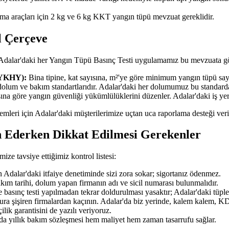
şıma araçları için 2 kg ve 6 kg KKT yangın tüpü mevzuat gereklidir.
l Çerçeve
 Adalar'daki her Yangın Tüpü Basınç Testi uygulamamız bu mevzuata gör
BYKHY):
Bina tipine, kat sayısına, m²'ye göre minimum yangın tüpü sayıs
dolum ve bakım standartlarıdır. Adalar'daki her dolumumuz bu standar
ısına göre yangın güvenliği yükümlülüklerini düzenler. Adalar'daki iş y
şlemleri için Adalar'daki müşterilerimize uçtan uca raporlama desteği ver
h Ederken Dikkat Edilmesi Gerekenler
ze tavsiye ettiğimiz kontrol listesi:
Adalar'daki itfaiye denetiminde sizi zora sokar; sigortanız ödenmez.
akım tarihi, dolum yapan firmanın adı ve sicil numarası bulunmalıdır.
 basınç testi yapılmadan tekrar doldurulması yasaktır; Adalar'daki tüpler
tura şişiren firmalardan kaçının. Adalar'da biz yerinde, kalem kalem, KDV
ilik garantisini de yazılı veriyoruz.
'da yıllık bakım sözleşmesi hem maliyet hem zaman tasarrufu sağlar.