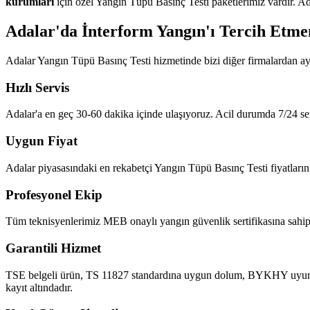
kurumları
için özel Yangın Tüpü Basınç Testi paketlerimiz vardır. Ad
Adalar'da İnterform Yangın'ı Tercih Etme
Adalar Yangın Tüpü Basınç Testi hizmetinde bizi diğer firmalardan ay
Hızlı Servis
Adalar'a en geç 30-60 dakika içinde ulaşıyoruz. Acil durumda 7/24 ser
Uygun Fiyat
Adalar piyasasındaki en rekabetçi Yangın Tüpü Basınç Testi fiyatlarını 
Profesyonel Ekip
Tüm teknisyenlerimiz MEB onaylı yangın güvenlik sertifikasına sahipt
Garantili Hizmet
TSE belgeli ürün, TS 11827 standardına uygun dolum, BYKHY uyumlu ra
kayıt altındadır.