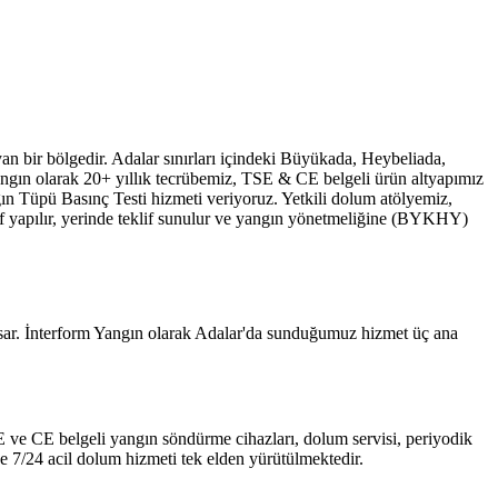
an bir bölgedir. Adalar sınırları içindeki Büyükada, Heybeliada,
angın olarak 20+ yıllık tecrübemiz, TSE & CE belgeli ürün altyapımız
ın Tüpü Basınç Testi hizmeti veriyoruz. Yetkili dolum atölyemiz,
şif yapılır, yerinde teklif sunulur ve yangın yönetmeliğine (BYKHY)
psar. İnterform Yangın olarak Adalar'da sunduğumuz hizmet üç ana
 TSE ve CE belgeli yangın söndürme cihazları, dolum servisi, periyodik
e 7/24 acil dolum hizmeti tek elden yürütülmektedir.