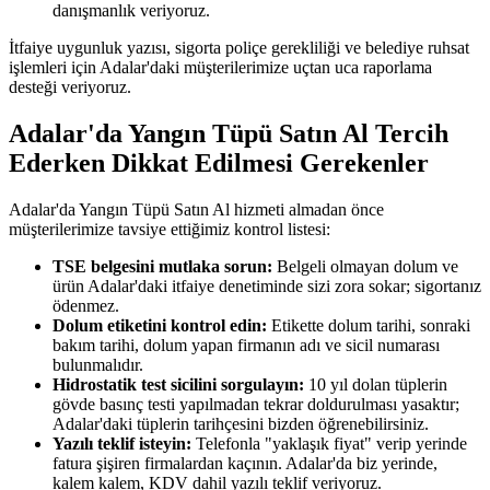
danışmanlık veriyoruz.
İtfaiye uygunluk yazısı, sigorta poliçe gerekliliği ve belediye ruhsat
işlemleri için Adalar'daki müşterilerimize uçtan uca raporlama
desteği veriyoruz.
Adalar'da Yangın Tüpü Satın Al Tercih
Ederken Dikkat Edilmesi Gerekenler
Adalar'da Yangın Tüpü Satın Al hizmeti almadan önce
müşterilerimize tavsiye ettiğimiz kontrol listesi:
TSE belgesini mutlaka sorun:
Belgeli olmayan dolum ve
ürün Adalar'daki itfaiye denetiminde sizi zora sokar; sigortanız
ödenmez.
Dolum etiketini kontrol edin:
Etikette dolum tarihi, sonraki
bakım tarihi, dolum yapan firmanın adı ve sicil numarası
bulunmalıdır.
Hidrostatik test sicilini sorgulayın:
10 yıl dolan tüplerin
gövde basınç testi yapılmadan tekrar doldurulması yasaktır;
Adalar'daki tüplerin tarihçesini bizden öğrenebilirsiniz.
Yazılı teklif isteyin:
Telefonla "yaklaşık fiyat" verip yerinde
fatura şişiren firmalardan kaçının. Adalar'da biz yerinde,
kalem kalem, KDV dahil yazılı teklif veriyoruz.