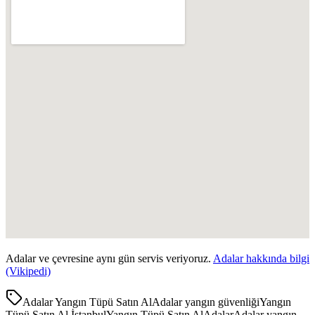
Adalar
ve çevresine aynı gün servis veriyoruz.
Adalar
hakkında bilgi
(Vikipedi)
Adalar Yangın Tüpü Satın Al
Adalar yangın güvenliği
Yangın
Tüpü Satın Al İstanbul
Yangın Tüpü Satın Al
Adalar
Adalar yangın