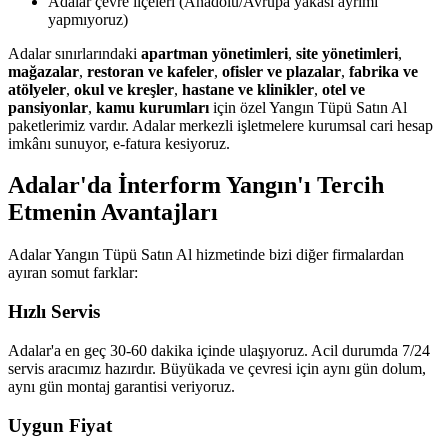
Adalar çevre ilçeleri (Anadolu/Avrupa yakası ayrımı
yapmıyoruz)
Adalar sınırlarındaki
apartman yönetimleri
,
site yönetimleri
,
mağazalar
,
restoran ve kafeler
,
ofisler ve plazalar
,
fabrika ve
atölyeler
,
okul ve kreşler
,
hastane ve klinikler
,
otel ve
pansiyonlar
,
kamu kurumları
için özel Yangın Tüpü Satın Al
paketlerimiz vardır. Adalar merkezli işletmelere kurumsal cari hesap
imkânı sunuyor, e-fatura kesiyoruz.
Adalar'da İnterform Yangın'ı Tercih
Etmenin Avantajları
Adalar Yangın Tüpü Satın Al hizmetinde bizi diğer firmalardan
ayıran somut farklar:
Hızlı Servis
Adalar'a en geç 30-60 dakika içinde ulaşıyoruz. Acil durumda 7/24
servis aracımız hazırdır. Büyükada ve çevresi için aynı gün dolum,
aynı gün montaj garantisi veriyoruz.
Uygun Fiyat