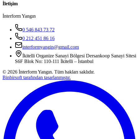
İletişim
İnterform Yangın
0 546 843 73 72
0 212 451 86 16
interformyangin@gmail.com
İkitelli Organize Sanayi Bölgesi Dersankoop Sanayi Sitesi
S6F Blok No: 110-111 İkitelli – İstanbul
©
2026
İnterform Yangın. Tüm hakları saklıdır.
Binbirsoft tarafından tasarlanmıştır.