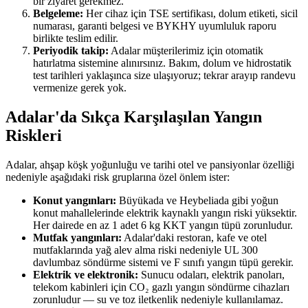
bir ziyaret gerekmez.
Belgeleme:
Her cihaz için TSE sertifikası, dolum etiketi, sicil
numarası, garanti belgesi ve BYKHY uyumluluk raporu
birlikte teslim edilir.
Periyodik takip:
Adalar müşterilerimiz için otomatik
hatırlatma sistemine alınırsınız. Bakım, dolum ve hidrostatik
test tarihleri yaklaşınca size ulaşıyoruz; tekrar arayıp randevu
vermenize gerek yok.
Adalar'da Sıkça Karşılaşılan Yangın
Riskleri
Adalar, ahşap köşk yoğunluğu ve tarihi otel ve pansiyonlar özelliği
nedeniyle aşağıdaki risk gruplarına özel önlem ister:
Konut yangınları:
Büyükada ve Heybeliada gibi yoğun
konut mahallelerinde elektrik kaynaklı yangın riski yüksektir.
Her dairede en az 1 adet 6 kg KKT yangın tüpü zorunludur.
Mutfak yangınları:
Adalar'daki restoran, kafe ve otel
mutfaklarında yağ alev alma riski nedeniyle UL 300
davlumbaz söndürme sistemi ve F sınıfı yangın tüpü gerekir.
Elektrik ve elektronik:
Sunucu odaları, elektrik panoları,
telekom kabinleri için CO₂ gazlı yangın söndürme cihazları
zorunludur — su ve toz iletkenlik nedeniyle kullanılamaz.