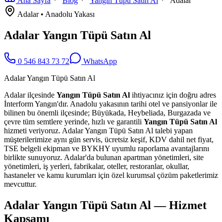
Ana Sayfa
Blog
Yangın Tüpü Satın Al
Adalar
Adalar
•
Anadolu
Yakası
Adalar Yangın Tüpü Satın Al
0 546 843 73 72
WhatsApp
Adalar Yangın Tüpü Satın Al
Adalar ilçesinde
Yangın Tüpü Satın Al
ihtiyacınız için doğru adres
İnterform Yangın'dır. Anadolu yakasının tarihi otel ve pansiyonlar ile
bilinen bu önemli ilçesinde; Büyükada, Heybeliada, Burgazada ve
çevre tüm semtlere yerinde, hızlı ve garantili
Yangın Tüpü Satın Al
hizmeti veriyoruz. Adalar Yangın Tüpü Satın Al talebi yapan
müşterilerimize aynı gün servis, ücretsiz keşif, KDV dahil net fiyat,
TSE belgeli ekipman ve BYKHY uyumlu raporlama avantajlarını
birlikte sunuyoruz. Adalar'da bulunan apartman yönetimleri, site
yönetimleri, iş yerleri, fabrikalar, oteller, restoranlar, okullar,
hastaneler ve kamu kurumları için özel kurumsal çözüm paketlerimiz
mevcuttur.
Adalar Yangın Tüpü Satın Al — Hizmet
Kapsamı