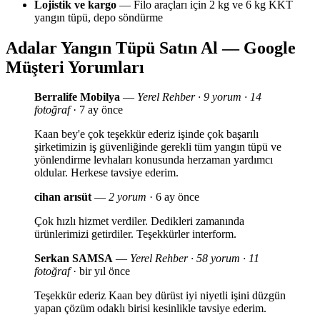
Lojistik ve kargo
— Filo araçları için 2 kg ve 6 kg KKT
yangın tüpü, depo söndürme
Adalar Yangın Tüpü Satın Al — Google
Müşteri Yorumları
Berralife Mobilya
—
Yerel Rehber · 9 yorum · 14
fotoğraf
· 7 ay önce
Kaan bey'e çok teşekkür ederiz işinde çok başarılı
şirketimizin iş güvenliğinde gerekli tüm yangın tüpü ve
yönlendirme levhaları konusunda herzaman yardımcı
oldular. Herkese tavsiye ederim.
cihan arısüt
—
2 yorum
· 6 ay önce
Çok hızlı hizmet verdiler. Dedikleri zamanında
ürünlerimizi getirdiler. Teşekkürler interform.
Serkan SAMSA
—
Yerel Rehber · 58 yorum · 11
fotoğraf
· bir yıl önce
Teşekkür ederiz Kaan bey dürüst iyi niyetli işini düzgün
yapan çözüm odaklı birisi kesinlikle tavsiye ederim.