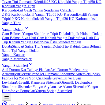
Tavan Tipi Otomatik Köpüklü
25 KG Köpüklü Yangın Tüpü
50 KG
Köpüklü Yangın Tüpü
Karbondioksit Gazlı Yangın Söndürme Cihazları
2 KG Karbondioksitli Yangın Tüpü
5 KG Karbondioksitli Yangın
Tüpü
10 KG Karbondioksitli Yangın Tüpü
30 KG Karbondioksitli
Yangın Tüpü
Yangın Dolabı
Cam Bölmeli Yangın Söndürme Tüpü Dolabı
Köpük Hidrant Dolabı
Cam Bölmeli
Sıva Üstü Cam Kabinli Yangın Dolabı
Sıva Üstü Dik
Tüp Kabinli Yangın Dolabı
Sıva Üstü Standart Yangın
Dolabı
Standart Sahra Tipi Yangın Dolabı
Tüp Kabinli Cam Bölmeli
Sahra Tipi Yangın Dolabı
Yangın Kapıları
Yangın Merdivenleri
Yangın Sistemleri
Acil Durum Kat Tahliye Planları
Acil Durum Yönlendirme
Armatürleri
Elektrik Pano İçi Otomatik Söndürme Sistemleri
Epoksi
Fabrika İçi Yol ve Yön Çizgileri
İş Güvenliği ve Uyarı
Levhaları
Güvenlik Kamerası Sistemleri
Otomatik Davlumbaz
Söndürme Sistemleri
Yangın Algılama ve Alarm Sistemleri
Yangın
Hidrofor ve Pompaları
Yangın Spring Sistemleri