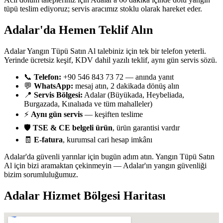
tüpü teslim ediyoruz; servis aracımız stoklu olarak hareket eder.
Adalar'da Hemen Teklif Alın
Adalar Yangın Tüpü Satın Al talebiniz için tek bir telefon yeterli.
Yerinde ücretsiz keşif, KDV dahil yazılı teklif, aynı gün servis sözü.
📞
Telefon:
+90 546 843 73 72 — anında yanıt
💬
WhatsApp:
mesaj atın, 2 dakikada dönüş alın
📍
Servis Bölgesi:
Adalar (Büyükada, Heybeliada,
Burgazada, Kınalıada ve tüm mahalleler)
⚡
Aynı gün servis
— keşiften teslime
🛡️
TSE & CE belgeli ürün
, ürün garantisi vardır
🧾
E-fatura
, kurumsal cari hesap imkânı
Adalar'da güvenli yarınlar için bugün adım atın. Yangın Tüpü Satın
Al için bizi aramaktan çekinmeyin — Adalar'ın yangın güvenliği
bizim sorumluluğumuz.
Adalar
Hizmet Bölgesi Haritası