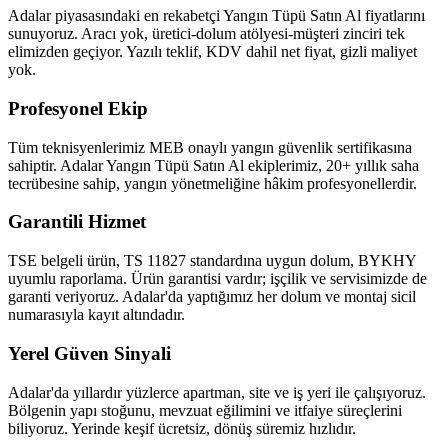
Adalar piyasasındaki en rekabetçi Yangın Tüpü Satın Al fiyatlarını
sunuyoruz. Aracı yok, üretici-dolum atölyesi-müşteri zinciri tek
elimizden geçiyor. Yazılı teklif, KDV dahil net fiyat, gizli maliyet
yok.
Profesyonel Ekip
Tüm teknisyenlerimiz MEB onaylı yangın güvenlik sertifikasına
sahiptir. Adalar Yangın Tüpü Satın Al ekiplerimiz, 20+ yıllık saha
tecrübesine sahip, yangın yönetmeliğine hâkim profesyonellerdir.
Garantili Hizmet
TSE belgeli ürün, TS 11827 standardına uygun dolum, BYKHY
uyumlu raporlama. Ürün garantisi vardır; işçilik ve servisimizde de
garanti veriyoruz. Adalar'da yaptığımız her dolum ve montaj sicil
numarasıyla kayıt altındadır.
Yerel Güven Sinyali
Adalar'da yıllardır yüzlerce apartman, site ve iş yeri ile çalışıyoruz.
Bölgenin yapı stoğunu, mevzuat eğilimini ve itfaiye süreçlerini
biliyoruz. Yerinde keşif ücretsiz, dönüş süremiz hızlıdır.