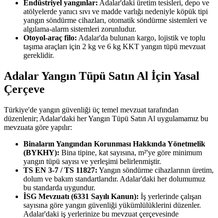
Endüstriyel yangınlar:
Adalar'daki üretim tesisleri, depo ve
atölyelerde yanıcı sıvı ve madde varlığı nedeniyle köpük tipi
yangın söndürme cihazları, otomatik söndürme sistemleri ve
algılama-alarm sistemleri zorunludur.
Otoyol-araç filo:
Adalar'da bulunan kargo, lojistik ve toplu
taşıma araçları için 2 kg ve 6 kg KKT yangın tüpü mevzuat
gereklidir.
Adalar Yangın Tüpü Satın Al İçin Yasal
Çerçeve
Türkiye'de yangın güvenliği üç temel mevzuat tarafından
düzenlenir; Adalar'daki her Yangın Tüpü Satın Al uygulamamız bu
mevzuata göre yapılır:
Binaların Yangından Korunması Hakkında Yönetmelik
(BYKHY):
Bina tipine, kat sayısına, m²'ye göre minimum
yangın tüpü sayısı ve yerleşimi belirlenmiştir.
TS EN 3-7 / TS 11827:
Yangın söndürme cihazlarının üretim,
dolum ve bakım standartlarıdır. Adalar'daki her dolumumuz
bu standarda uygundur.
İSG Mevzuatı (6331 Sayılı Kanun):
İş yerlerinde çalışan
sayısına göre yangın güvenliği yükümlülüklerini düzenler.
Adalar'daki iş yerlerinize bu mevzuat çerçevesinde