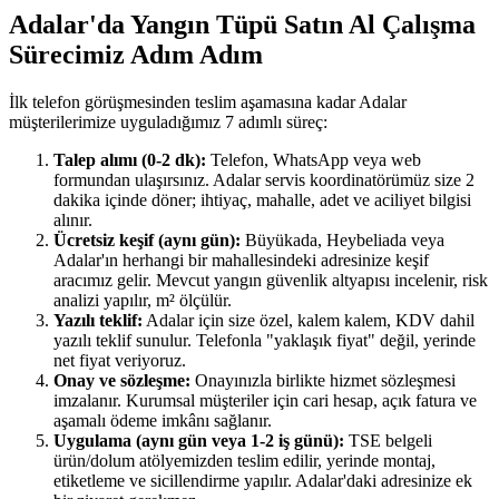
Adalar'da Yangın Tüpü Satın Al Çalışma
Sürecimiz Adım Adım
İlk telefon görüşmesinden teslim aşamasına kadar Adalar
müşterilerimize uyguladığımız 7 adımlı süreç:
Talep alımı (0-2 dk):
Telefon, WhatsApp veya web
formundan ulaşırsınız. Adalar servis koordinatörümüz size 2
dakika içinde döner; ihtiyaç, mahalle, adet ve aciliyet bilgisi
alınır.
Ücretsiz keşif (aynı gün):
Büyükada, Heybeliada veya
Adalar'ın herhangi bir mahallesindeki adresinize keşif
aracımız gelir. Mevcut yangın güvenlik altyapısı incelenir, risk
analizi yapılır, m² ölçülür.
Yazılı teklif:
Adalar için size özel, kalem kalem, KDV dahil
yazılı teklif sunulur. Telefonla "yaklaşık fiyat" değil, yerinde
net fiyat veriyoruz.
Onay ve sözleşme:
Onayınızla birlikte hizmet sözleşmesi
imzalanır. Kurumsal müşteriler için cari hesap, açık fatura ve
aşamalı ödeme imkânı sağlanır.
Uygulama (aynı gün veya 1-2 iş günü):
TSE belgeli
ürün/dolum atölyemizden teslim edilir, yerinde montaj,
etiketleme ve sicillendirme yapılır. Adalar'daki adresinize ek