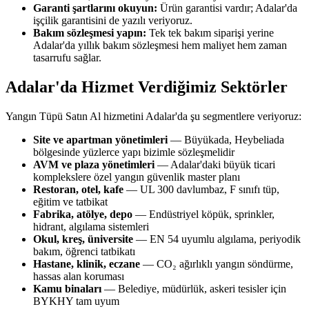
Garanti şartlarını okuyun:
Ürün garantisi vardır; Adalar'da
işçilik garantisini de yazılı veriyoruz.
Bakım sözleşmesi yapın:
Tek tek bakım siparişi yerine
Adalar'da yıllık bakım sözleşmesi hem maliyet hem zaman
tasarrufu sağlar.
Adalar'da Hizmet Verdiğimiz Sektörler
Yangın Tüpü Satın Al hizmetini Adalar'da şu segmentlere veriyoruz:
Site ve apartman yönetimleri
— Büyükada, Heybeliada
bölgesinde yüzlerce yapı bizimle sözleşmelidir
AVM ve plaza yönetimleri
— Adalar'daki büyük ticari
komplekslere özel yangın güvenlik master planı
Restoran, otel, kafe
— UL 300 davlumbaz, F sınıfı tüp,
eğitim ve tatbikat
Fabrika, atölye, depo
— Endüstriyel köpük, sprinkler,
hidrant, algılama sistemleri
Okul, kreş, üniversite
— EN 54 uyumlu algılama, periyodik
bakım, öğrenci tatbikatı
Hastane, klinik, eczane
— CO₂ ağırlıklı yangın söndürme,
hassas alan koruması
Kamu binaları
— Belediye, müdürlük, askeri tesisler için
BYKHY tam uyum