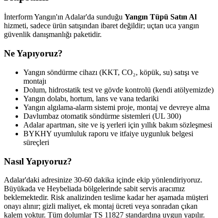
İnterform Yangın'ın Adalar'da sunduğu
Yangın Tüpü Satın Al
hizmeti, sadece ürün satışından ibaret değildir; uçtan uca yangın
güvenlik danışmanlığı paketidir.
Ne Yapıyoruz?
Yangın söndürme cihazı (KKT, CO₂, köpük, su) satışı ve
montajı
Dolum, hidrostatik test ve gövde kontrolü (kendi atölyemizde)
Yangın dolabı, hortum, lans ve vana tedariki
Yangın algılama-alarm sistemi proje, montaj ve devreye alma
Davlumbaz otomatik söndürme sistemleri (UL 300)
Adalar apartman, site ve iş yerleri için yıllık bakım sözleşmesi
BYKHY uyumluluk raporu ve itfaiye uygunluk belgesi
süreçleri
Nasıl Yapıyoruz?
Adalar'daki adresinize 30-60 dakika içinde ekip yönlendiriyoruz.
Büyükada ve Heybeliada bölgelerinde sabit servis aracımız
beklemektedir. Risk analizinden teslime kadar her aşamada müşteri
onayı alınır; gizli maliyet, ek montaj ücreti veya sonradan çıkan
kalem yoktur. Tüm dolumlar TS 11827 standardına uygun yapılır.