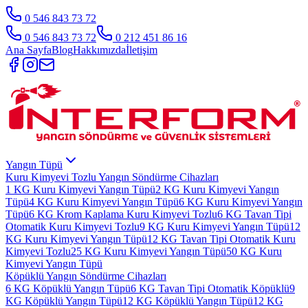
0 546 843 73 72
0 546 843 73 72
0 212 451 86 16
Ana Sayfa
Blog
Hakkımızda
İletişim
Yangın Tüpü
Kuru Kimyevi Tozlu Yangın Söndürme Cihazları
1 KG Kuru Kimyevi Yangın Tüpü
2 KG Kuru Kimyevi Yangın
Tüpü
4 KG Kuru Kimyevi Yangın Tüpü
6 KG Kuru Kimyevi Yangın
Tüpü
6 KG Krom Kaplama Kuru Kimyevi Tozlu
6 KG Tavan Tipi
Otomatik Kuru Kimyevi Tozlu
9 KG Kuru Kimyevi Yangın Tüpü
12
KG Kuru Kimyevi Yangın Tüpü
12 KG Tavan Tipi Otomatik Kuru
Kimyevi Tozlu
25 KG Kuru Kimyevi Yangın Tüpü
50 KG Kuru
Kimyevi Yangın Tüpü
Köpüklü Yangın Söndürme Cihazları
6 KG Köpüklü Yangın Tüpü
6 KG Tavan Tipi Otomatik Köpüklü
9
KG Köpüklü Yangın Tüpü
12 KG Köpüklü Yangın Tüpü
12 KG