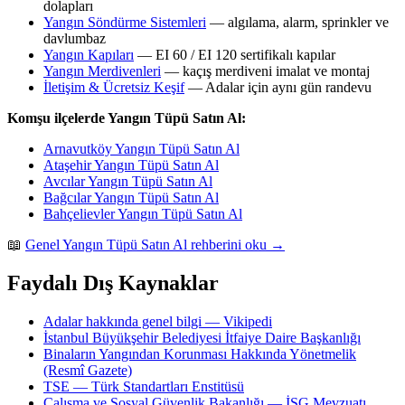
dolapları
Yangın Söndürme Sistemleri
— algılama, alarm, sprinkler ve
davlumbaz
Yangın Kapıları
— EI 60 / EI 120 sertifikalı kapılar
Yangın Merdivenleri
— kaçış merdiveni imalat ve montaj
İletişim & Ücretsiz Keşif
— Adalar için aynı gün randevu
Komşu ilçelerde Yangın Tüpü Satın Al:
Arnavutköy Yangın Tüpü Satın Al
Ataşehir Yangın Tüpü Satın Al
Avcılar Yangın Tüpü Satın Al
Bağcılar Yangın Tüpü Satın Al
Bahçelievler Yangın Tüpü Satın Al
📖
Genel Yangın Tüpü Satın Al rehberini oku →
Faydalı Dış Kaynaklar
Adalar hakkında genel bilgi — Vikipedi
İstanbul Büyükşehir Belediyesi İtfaiye Daire Başkanlığı
Binaların Yangından Korunması Hakkında Yönetmelik
(Resmî Gazete)
TSE — Türk Standartları Enstitüsü
Çalışma ve Sosyal Güvenlik Bakanlığı — İSG Mevzuatı