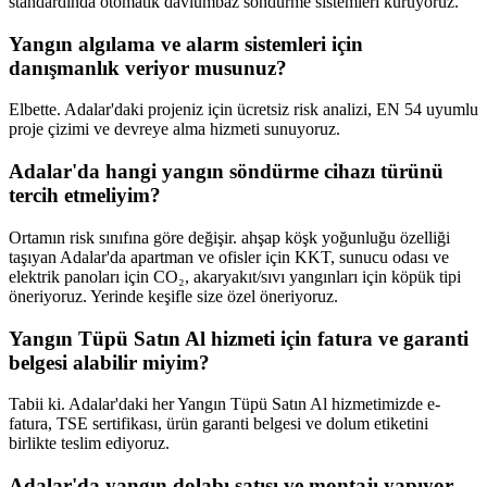
standardında otomatik davlumbaz söndürme sistemleri kuruyoruz.
Yangın algılama ve alarm sistemleri için
danışmanlık veriyor musunuz?
Elbette. Adalar'daki projeniz için ücretsiz risk analizi, EN 54 uyumlu
proje çizimi ve devreye alma hizmeti sunuyoruz.
Adalar'da hangi yangın söndürme cihazı türünü
tercih etmeliyim?
Ortamın risk sınıfına göre değişir. ahşap köşk yoğunluğu özelliği
taşıyan Adalar'da apartman ve ofisler için KKT, sunucu odası ve
elektrik panoları için CO₂, akaryakıt/sıvı yangınları için köpük tipi
öneriyoruz. Yerinde keşifle size özel öneriyoruz.
Yangın Tüpü Satın Al hizmeti için fatura ve garanti
belgesi alabilir miyim?
Tabii ki. Adalar'daki her Yangın Tüpü Satın Al hizmetimizde e-
fatura, TSE sertifikası, ürün garanti belgesi ve dolum etiketini
birlikte teslim ediyoruz.
Adalar'da yangın dolabı satışı ve montajı yapıyor