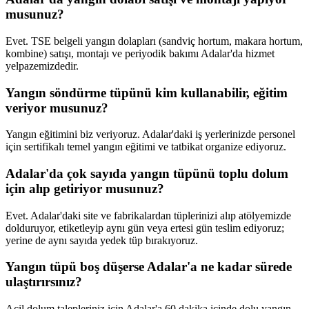
musunuz?
Evet. TSE belgeli yangın dolapları (sandviç hortum, makara hortum,
kombine) satışı, montajı ve periyodik bakımı Adalar'da hizmet
yelpazemizdedir.
Yangın söndürme tüpünü kim kullanabilir, eğitim
veriyor musunuz?
Yangın eğitimini biz veriyoruz. Adalar'daki iş yerlerinizde personel
için sertifikalı temel yangın eğitimi ve tatbikat organize ediyoruz.
Adalar'da çok sayıda yangın tüpünü toplu dolum
için alıp getiriyor musunuz?
Evet. Adalar'daki site ve fabrikalardan tüplerinizi alıp atölyemizde
dolduruyor, etiketleyip aynı gün veya ertesi gün teslim ediyoruz;
yerine de aynı sayıda yedek tüp bırakıyoruz.
Yangın tüpü boş düşerse Adalar'a ne kadar sürede
ulaştırırsınız?
Acil dolum talepleriniz için Adalar'a 60 dakika içinde dolu yangın