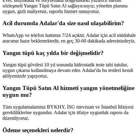
Evet. Büyükada ve Heybeliada bölgesindeki yüzlerce sitenin
sözleşmeli Yangın Tüpü Satın Al sağlayıcısıyız; yönetim planına
uygun, gizli maliyetsiz, raporlu hizmet sunuyoruz.
Acil durumda Adalar'da size nasıl ulaşabilirim?
WhatsApp ve telefon hattımız 7/24 açıktır. Adalar için acil müdahale
aracımız hazır beklemektedir, en geç 30-60 dakikada adresinizdeyiz.
Yangın tüpü kaç yılda bir değişmelidir?
Yangın tüpü gövdesi 10 yıl sonunda hidrostatik teste tabi tutulur,
uygun çıkarsa kullanılmaya devam eder. Adalar'da bu testleri kendi
atölyemizde yapıyoruz.
Yangın Tüpü Satın Al hizmeti yangın yönetmeliğine
uygun mu?
Tüm uygulamalarımız BYKHY, İSG mevzuatı ve İstanbul İtfaiyesi
gerekliliklerine uygundur. Adalar için itfaiye uygunluk raporu da
düzenliyoruz.
Ödeme seçenekleri nelerdir?