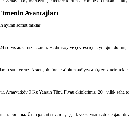
ır. Arnavutköy merkezli işletmelere kurumsal cari hesap imkânı sunuyor
Etmenin Avantajları
n ayıran somut farklar:
4 servis aracımız hazırdır. Hadımköy ve çevresi için aynı gün dolum, a
ını sunuyoruz. Aracı yok, üretici-dolum atölyesi-müşteri zinciri tek eli
ir. Arnavutköy 9 Kg Yangın Tüpü Fiyatı ekiplerimiz, 20+ yıllık saha te
porlama. Ürün garantisi vardır; işçilik ve servisimizde de garanti v