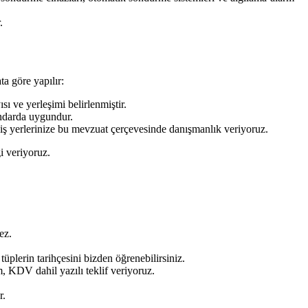
.
a göre yapılır:
ı ve yerleşimi belirlenmiştir.
ndarda uygundur.
 iş yerlerinize bu mevzuat çerçevesinde danışmanlık veriyoruz.
i veriyoruz.
ez.
üplerin tarihçesini bizden öğrenebilirsiniz.
, KDV dahil yazılı teklif veriyoruz.
r.