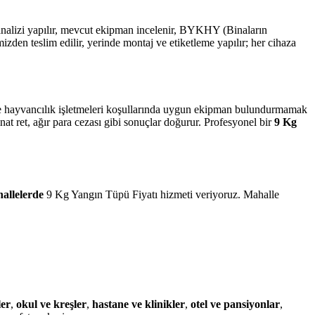
 analizi yapılır, mevcut ekipman incelenir, BYKHY (Binaların
n teslim edilir, yerinde montaj ve etiketleme yapılır; her cihaza
m ve hayvancılık işletmeleri koşullarında uygun ekipman bulundurmamak
at ret, ağır para cezası gibi sonuçlar doğurur. Profesyonel bir
9 Kg
allelerde
9 Kg Yangın Tüpü Fiyatı hizmeti veriyoruz. Mahalle
ler
,
okul ve kreşler
,
hastane ve klinikler
,
otel ve pansiyonlar
,