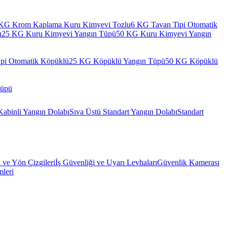
KG Krom Kaplama Kuru Kimyevi Tozlu
6 KG Tavan Tipi Otomatik
u
25 KG Kuru Kimyevi Yangın Tüpü
50 KG Kuru Kimyevi Yangın
pi Otomatik Köpüklü
25 KG Köpüklü Yangın Tüpü
50 KG Köpüklü
Tüpü
Kabinli Yangın Dolabı
Sıva Üstü Standart Yangın Dolabı
Standart
l ve Yön Çizgileri
İş Güvenliği ve Uyarı Levhaları
Güvenlik Kamerası
mleri