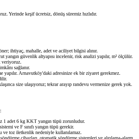
ruz. Yerinde keşif ücretsiz, dönüş süremiz hızlıdır.
ihtiyaç, mahalle, adet ve aciliyet bilgisi alınır.
ngın güvenlik altyapısı incelenir, risk analizi yapılır, m² ölçülür.
t veriyoruz.
imkânı sağlanır.
e yapılır. Arnavutköy'daki adresinize ek bir ziyaret gerekmez.
lir.
aklaşınca size ulaşıyoruz; tekrar arayıp randevu vermenize gerek yok.
:
az 1 adet 6 kg KKT yangın tüpü zorunludur.
stemi ve F sınıfı yangın tüpü gerekir.
 ve toz iletkenlik nedeniyle kullanılamaz.
n söndürme cihazları, otomatik söndürme sistemleri ve algılama-alarm