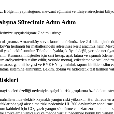
uz. Bölgenin yapı stoğunu, mevzuat eğilimini ve itfaiye süreçlerini biliyo
Çalışma Sürecimiz Adım Adım
lerimize uyguladığımız 7 adımlı süreç:
ırsınız. Arnavutköy servis koordinatörümüz size 2 dakika içinde döner; 
n herhangi bir mahallesindeki adresinize keşif aracımız gelir. Mevcut ya
azılı teklif sunulur. Telefonla "yaklaşık fiyat" değil, yerinde net fiya
nır. Kurumsal müşteriler için cari hesap, açık fatura ve aşamalı ödeme 
 atölyemizden teslim edilir, yerinde montaj, etiketleme ve sicillendirm
 numarası, garanti belgesi ve BYKHY uyumluluk raporu birlikte teslim edi
atma sistemine alınırsınız. Bakım, dolum ve hidrostatik test tarihleri y
iskleri
yi siteleri özelliği nedeniyle aşağıdaki risk gruplarına özel önlem ister
llelerinde elektrik kaynaklı yangın riski yüksektir. Her dairede en 
faklarında yağ alev alma riski nedeniyle UL 300 davlumbaz söndürme si
ekom kabinleri için CO₂ gazlı yangın söndürme cihazları zorunludur — su
 ve atölyelerde yanıcı sıvı ve madde varlığı nedeniyle köpük tipi yangı