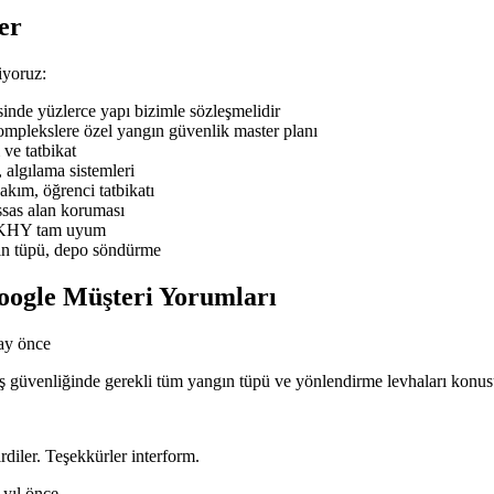
er
iyoruz:
de yüzlerce yapı bizimle sözleşmelidir
mplekslere özel yangın güvenlik master planı
ve tatbikat
 algılama sistemleri
ım, öğrenci tatbikatı
sas alan koruması
BYKHY tam uyum
ın tüpü, depo söndürme
oogle Müşteri Yorumları
ay önce
n iş güvenliğinde gerekli tüm yangın tüpü ve yönlendirme levhaları kon
rdiler. Teşekkürler interform.
 yıl önce