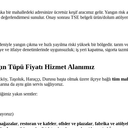
 bir mahalledeki adresinize ücretsiz keşif aracımız gelir. Yangın risk
rlendirmesi sunulur. Onay sonrası TSE belgeli ürün/dolum atölyemizde
edeniyle yangın çıkma ve hızlı yayılma riski yüksek bir bölgedir. tarı
 ve itfaiye denetimlerinde uygunsuzluk; iş yeri kapatma, sigorta tazmin
ın Tüpü Fiyatı Hizmet Alanımız
köy, Taşoluk, Haraççı, Durusu başta olmak üzere ilçeye bağlı
tüm mah
rına da aynı gün servis sağlıyoruz.
iğimiz yakın semtler:
mıyoruz)
ağazalar
,
restoran ve kafeler
,
ofisler ve plazalar
,
fabrika ve atölye