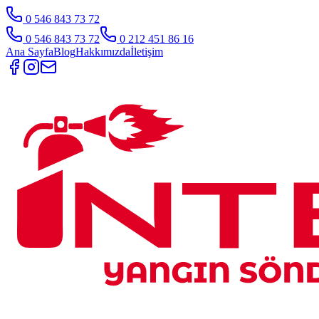
0 546 843 73 72
0 546 843 73 72
0 212 451 86 16
Ana Sayfa
Blog
Hakkımızda
İletişim