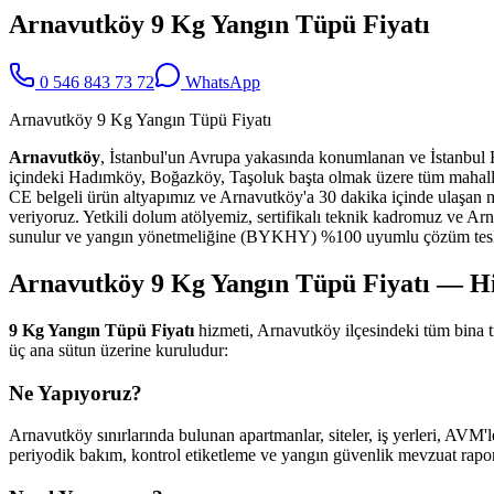
Arnavutköy 9 Kg Yangın Tüpü Fiyatı
0 546 843 73 72
WhatsApp
Arnavutköy 9 Kg Yangın Tüpü Fiyatı
Arnavutköy
, İstanbul'un Avrupa yakasında konumlanan ve İstanbul Hav
içindeki Hadımköy, Boğazköy, Taşoluk başta olmak üzere tüm mahal
CE belgeli ürün altyapımız ve Arnavutköy'a 30 dakika içinde ulaşan m
veriyoruz. Yetkili dolum atölyemiz, sertifikalı teknik kadromuz ve Arna
sunulur ve yangın yönetmeliğine (BYKHY) %100 uyumlu çözüm tesli
Arnavutköy 9 Kg Yangın Tüpü Fiyatı — Hiz
9 Kg Yangın Tüpü Fiyatı
hizmeti, Arnavutköy ilçesindeki tüm bina 
üç ana sütun üzerine kuruludur:
Ne Yapıyoruz?
Arnavutköy sınırlarında bulunan apartmanlar, siteler, iş yerleri, AVM'le
periyodik bakım, kontrol etiketleme ve yangın güvenlik mevzuat raporl