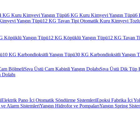
4 KG Kuru Kimyevi Yangın Tüpü
6 KG Kuru Kimyevi Yangın Tüpü
6 
Kimyevi Yangın Tüpü
12 KG Tavan Tipi Otomatik Kuru Kimyevi Tozl
G Köpüklü Yangın Tüpü
12 KG Köpüklü Yangın Tüpü
12 KG Tavan Ti
pü
10 KG Karbondioksitli Yangın Tüpü
30 KG Karbondioksitli Yangın 
Cam Bölmeli
Sıva Üstü Cam Kabinli Yangın Dolabı
Sıva Üstü Dik Tüp 
n Dolabı
i
Elektrik Pano İçi Otomatik Söndürme Sistemleri
Epoksi Fabrika İçi Yo
ve Alarm Sistemleri
Yangın Hidrofor ve Pompaları
Yangın Spring Siste