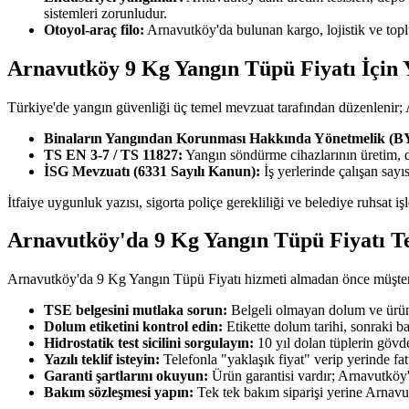
sistemleri zorunludur.
Otoyol-araç filo:
Arnavutköy'da bulunan kargo, lojistik ve topl
Arnavutköy 9 Kg Yangın Tüpü Fiyatı İçin 
Türkiye'de yangın güvenliği üç temel mevzuat tarafından düzenlenir
Binaların Yangından Korunması Hakkında Yönetmelik (
TS EN 3-7 / TS 11827:
Yangın söndürme cihazlarının üretim, 
İSG Mevzuatı (6331 Sayılı Kanun):
İş yerlerinde çalışan say
İtfaiye uygunluk yazısı, sigorta poliçe gerekliliği ve belediye ruhsat 
Arnavutköy'da 9 Kg Yangın Tüpü Fiyatı T
Arnavutköy'da 9 Kg Yangın Tüpü Fiyatı hizmeti almadan önce müşteriler
TSE belgesini mutlaka sorun:
Belgeli olmayan dolum ve ürün 
Dolum etiketini kontrol edin:
Etikette dolum tarihi, sonraki b
Hidrostatik test sicilini sorgulayın:
10 yıl dolan tüplerin gövde
Yazılı teklif isteyin:
Telefonla "yaklaşık fiyat" verip yerinde fa
Garanti şartlarını okuyun:
Ürün garantisi vardır; Arnavutköy'd
Bakım sözleşmesi yapın:
Tek tek bakım siparişi yerine Arnavu