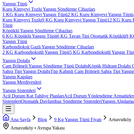
Yangın Tüpü
Kuru Kimyevi Tozlu Yangın Söndürme Cihazları
1 KG Kuru Kimyevi Yangın Tüpü
2 KG Kuru Kimyevi Yangın Tüpü
Kuru Kimyevi Tozlu
9 KG Kuru Kimyevi Yangın Tüpü
12 KG Kuru 
Tüpü
Köpüklü Yangın Söndürme Cihazları
6 KG Köpüklü Yangın Tüpü
6 KG Tavan Tipi Otomatik Köpüklü
9 K
Yangın Tüpü
Karbondioksit Gazlı Yangın Söndürme Cihazları
2 KG Karbondioksitli Yangın Tüpü
5 KG Karbondioksitli Yangın Tü
Yangın Dolabı
Cam Bölmeli Yangın Söndürme Tüpü Dolabı
Köpük Hidrant Dolabı 
Sahra Tipi Yangın Dolabı
Tüp Kabinli Cam Bölmeli Sahra Tipi Yangı
Yangın Kapıları
Yangın Merdivenleri
Yangın Sistemleri
Acil Durum Kat Tahliye Planları
Acil Durum Yönlendirme Armatürler
Sistemleri
Otomatik Davlumbaz Söndürme Sistemleri
Yangın Algılama 
Ana Sayfa
Blog
9 Kg Yangın Tüpü Fiyatı
Arnavutköy
Arnavutköy
•
Avrupa
Yakası