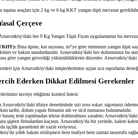
u taşıma araçları için 2 kg ve 6 kg KKT yangın tüpü mevzuat gereklidir
Yasal Çerçeve
; Arnavutköy'daki her 9 Kg Yangın Tüpü Fiyatı uygulamamız bu mevzuat
BYKHY):
Bina tipine, kat sayısına, m²'ye göre minimum yangın tüpü sayıs
dolum ve bakım standartlarıdır. Arnavutköy'daki her dolumumuz bu sta
ısına göre yangın güvenliği yükümlülüklerini düzenler. Arnavutköy'daki
işlemleri için Arnavutköy'daki müşterilerimize uçtan uca raporlama desteğ
ercih Ederken Dikkat Edilmesi Gerekenler
imize tavsiye ettiğimiz kontrol listesi:
Arnavutköy'daki itfaiye denetiminde sizi zora sokar; sigortanız ödenm
akım tarihi, dolum yapan firmanın adı ve sicil numarası bulunmalıdır.
 basınç testi yapılmadan tekrar doldurulması yasaktır; Arnavutköy'daki t
tura şişiren firmalardan kaçının. Arnavutköy'da biz yerinde, kalem kalem
a işçilik garantisini de yazılı veriyoruz.
tköy'da yıllık bakım sözleşmesi hem maliyet hem zaman tasarrufu sağla