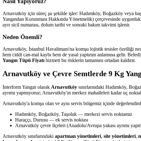
Nasıl Yapıyoruz?
Arnavutköy için süreç şu şekilde işler: Hadımköy, Boğazköy veya başka
Yangından Korunması Hakkında Yönetmelik) çerçevesinde uygunluk değe
ayrı sicil numarası, dolum tarihi ve sonraki bakım takvimi işlenir.
Neden Önemli?
Arnavutköy, İstanbul Havalimanı'na komşu lojistik tesisler özelliği n
hem ciddi can-mal kaybı hem de yasal yaptırım anlamına gelir. Belediye
Yangın Tüpü Fiyatı
hizmeti bu risklerin tamamını ortadan kaldırır.
Arnavutköy ve Çevre Semtlerde 9 Kg Yang
İnterform Yangın olarak
Arnavutköy
sınırlarındaki Hadımköy, Boğaz
ayrımı yapmıyoruz; Arnavutköy'ın merkez mahalleleri kadar uç noktala
Arnavutköy'a komşu olan ve aynı servis bölgemiz içinde değerlendird
Hadımköy, Boğazköy, Taşoluk — merkezi servis noktamız
Haraççı, Durusu — ek servis noktası
Arnavutköy çevre ilçeleri (Anadolu/Avrupa yakası ayrımı yap
Arnavutköy sınırlarındaki
apartman yönetimleri
,
site yönetimleri
,
m