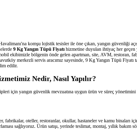
alimanı'na komşu lojistik tesisler ile öne çıkan, yangın güvenliği açısın
lelerde
9 Kg Yangın Tüpü Fiyatı
hizmetine duyulan ihtiyaç her geçen 
obil ekibimizle bölgenin önde gelen apartman, site, AVM, restoran, fa
vutköy merkezli servis aracımız sayesinde, 9 Kg Yangın Tüpü Fiyatı taleb
m edilir.
metimiz Nedir, Nasıl Yapılır?
tipleri için yangın güvenlik mevzuatına uygun ürün ve süreç yönetimi
r, fabrikalar, oteller, restoranlar, okullar, hastaneler ve kamu binaları
aması sağlıyoruz. Ürün satışı, yerinde teslimat, montaj, yıllık bakım s