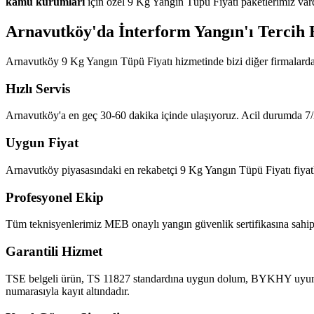
kamu kurumları
için özel 9 Kg Yangın Tüpü Fiyatı paketlerimiz vard
Arnavutköy'da İnterform Yangın'ı Tercih 
Arnavutköy 9 Kg Yangın Tüpü Fiyatı hizmetinde bizi diğer firmalarda
Hızlı Servis
Arnavutköy'a en geç 30-60 dakika içinde ulaşıyoruz. Acil durumda 7/2
Uygun Fiyat
Arnavutköy piyasasındaki en rekabetçi 9 Kg Yangın Tüpü Fiyatı fiyatlar
Profesyonel Ekip
Tüm teknisyenlerimiz MEB onaylı yangın güvenlik sertifikasına sahipt
Garantili Hizmet
TSE belgeli ürün, TS 11827 standardına uygun dolum, BYKHY uyumlu ra
numarasıyla kayıt altındadır.