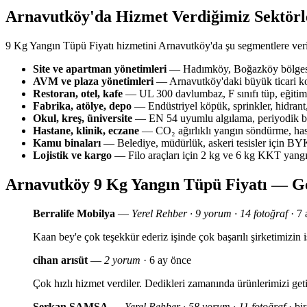
Arnavutköy'da Hizmet Verdiğimiz Sektörl
9 Kg Yangın Tüpü Fiyatı hizmetini Arnavutköy'da şu segmentlere ver
Site ve apartman yönetimleri
— Hadımköy, Boğazköy bölgesin
AVM ve plaza yönetimleri
— Arnavutköy'daki büyük ticari ko
Restoran, otel, kafe
— UL 300 davlumbaz, F sınıfı tüp, eğitim 
Fabrika, atölye, depo
— Endüstriyel köpük, sprinkler, hidrant,
Okul, kreş, üniversite
— EN 54 uyumlu algılama, periyodik bak
Hastane, klinik, eczane
— CO₂ ağırlıklı yangın söndürme, has
Kamu binaları
— Belediye, müdürlük, askeri tesisler için 
Lojistik ve kargo
— Filo araçları için 2 kg ve 6 kg KKT yang
Arnavutköy 9 Kg Yangın Tüpü Fiyatı — G
Berralife Mobilya
—
Yerel Rehber · 9 yorum · 14 fotoğraf
· 7 
Kaan bey'e çok teşekkür ederiz işinde çok başarılı şirketimizi
cihan arısüt
—
2 yorum
· 6 ay önce
Çok hızlı hizmet verdiler. Dedikleri zamanında ürünlerimizi geti
Serkan SAMSA
—
Yerel Rehber · 58 yorum · 11 fotoğraf
· bir