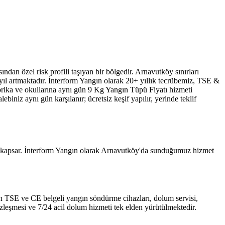
dan özel risk profili taşıyan bir bölgedir. Arnavutköy sınırları
yıl artmaktadır. İnterform Yangın olarak 20+ yıllık tecrübemiz, TSE &
brika ve okullarına aynı gün 9 Kg Yangın Tüpü Fiyatı hizmeti
iniz aynı gün karşılanır; ücretsiz keşif yapılır, yerinde teklif
ni kapsar. İnterform Yangın olarak Arnavutköy'da sunduğumuz hizmet
 için TSE ve CE belgeli yangın söndürme cihazları, dolum servisi,
özleşmesi ve 7/24 acil dolum hizmeti tek elden yürütülmektedir.