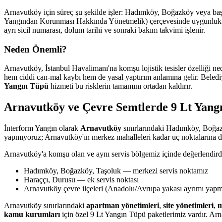
Arnavutköy için süreç şu şekilde işler: Hadımköy, Boğazköy veya başka
Yangından Korunması Hakkında Yönetmelik) çerçevesinde uygunluk değe
ayrı sicil numarası, dolum tarihi ve sonraki bakım takvimi işlenir.
Neden Önemli?
Arnavutköy, İstanbul Havalimanı'na komşu lojistik tesisler özelliği n
hem ciddi can-mal kaybı hem de yasal yaptırım anlamına gelir. Belediye
Yangın Tüpü
hizmeti bu risklerin tamamını ortadan kaldırır.
Arnavutköy ve Çevre Semtlerde 9 Lt Yang
İnterform Yangın olarak
Arnavutköy
sınırlarındaki Hadımköy, Boğaz
yapmıyoruz; Arnavutköy'ın merkez mahalleleri kadar uç noktalarına da
Arnavutköy'a komşu olan ve aynı servis bölgemiz içinde değerlendird
Hadımköy, Boğazköy, Taşoluk — merkezi servis noktamız
Haraççı, Durusu — ek servis noktası
Arnavutköy çevre ilçeleri (Anadolu/Avrupa yakası ayrımı yap
Arnavutköy sınırlarındaki
apartman yönetimleri
,
site yönetimleri
,
m
kamu kurumları
için özel 9 Lt Yangın Tüpü paketlerimiz vardır. Arn