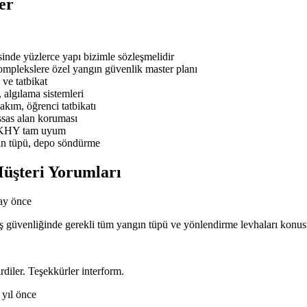
er
de yüzlerce yapı bizimle sözleşmelidir
mplekslere özel yangın güvenlik master planı
ve tatbikat
 algılama sistemleri
ım, öğrenci tatbikatı
sas alan koruması
BYKHY tam uyum
ın tüpü, depo söndürme
üşteri Yorumları
ay önce
n iş güvenliğinde gerekli tüm yangın tüpü ve yönlendirme levhaları kon
rdiler. Teşekkürler interform.
 yıl önce