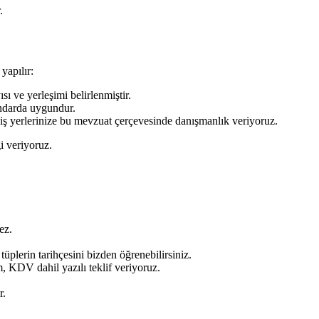
.
yapılır:
ı ve yerleşimi belirlenmiştir.
ndarda uygundur.
 iş yerlerinize bu mevzuat çerçevesinde danışmanlık veriyoruz.
i veriyoruz.
ez.
üplerin tarihçesini bizden öğrenebilirsiniz.
, KDV dahil yazılı teklif veriyoruz.
r.