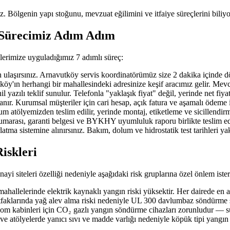
uz. Bölgenin yapı stoğunu, mevzuat eğilimini ve itfaiye süreçlerini biliyo
 Sürecimiz Adım Adım
lerimize uyguladığımız 7 adımlı süreç:
ırsınız. Arnavutköy servis koordinatörümüz size 2 dakika içinde döner; 
n herhangi bir mahallesindeki adresinize keşif aracımız gelir. Mevcut ya
azılı teklif sunulur. Telefonla "yaklaşık fiyat" değil, yerinde net fiya
nır. Kurumsal müşteriler için cari hesap, açık fatura ve aşamalı ödeme 
 atölyemizden teslim edilir, yerinde montaj, etiketleme ve sicillendirm
 numarası, garanti belgesi ve BYKHY uyumluluk raporu birlikte teslim edi
atma sistemine alınırsınız. Bakım, dolum ve hidrostatik test tarihleri y
iskleri
yi siteleri özelliği nedeniyle aşağıdaki risk gruplarına özel önlem ister
llelerinde elektrik kaynaklı yangın riski yüksektir. Her dairede en 
faklarında yağ alev alma riski nedeniyle UL 300 davlumbaz söndürme si
ekom kabinleri için CO₂ gazlı yangın söndürme cihazları zorunludur — su
 ve atölyelerde yanıcı sıvı ve madde varlığı nedeniyle köpük tipi yangı