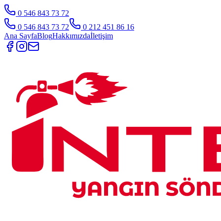
0 546 843 73 72
0 546 843 73 72
0 212 451 86 16
Ana Sayfa
Blog
Hakkımızda
İletişim