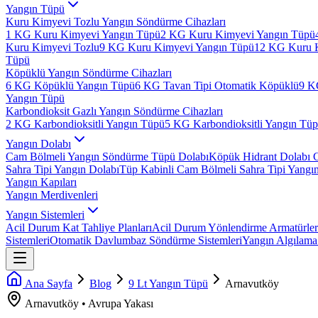
Yangın Tüpü
Kuru Kimyevi Tozlu Yangın Söndürme Cihazları
1 KG Kuru Kimyevi Yangın Tüpü
2 KG Kuru Kimyevi Yangın Tüpü
Kuru Kimyevi Tozlu
9 KG Kuru Kimyevi Yangın Tüpü
12 KG Kuru 
Tüpü
Köpüklü Yangın Söndürme Cihazları
6 KG Köpüklü Yangın Tüpü
6 KG Tavan Tipi Otomatik Köpüklü
9 K
Yangın Tüpü
Karbondioksit Gazlı Yangın Söndürme Cihazları
2 KG Karbondioksitli Yangın Tüpü
5 KG Karbondioksitli Yangın Tü
Yangın Dolabı
Cam Bölmeli Yangın Söndürme Tüpü Dolabı
Köpük Hidrant Dolabı 
Sahra Tipi Yangın Dolabı
Tüp Kabinli Cam Bölmeli Sahra Tipi Yangı
Yangın Kapıları
Yangın Merdivenleri
Yangın Sistemleri
Acil Durum Kat Tahliye Planları
Acil Durum Yönlendirme Armatürler
Sistemleri
Otomatik Davlumbaz Söndürme Sistemleri
Yangın Algılama 
Ana Sayfa
Blog
9 Lt Yangın Tüpü
Arnavutköy
Arnavutköy
•
Avrupa
Yakası