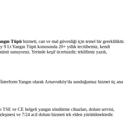
angın Tüpü
hizmeti, can ve mal güvenliği için temel bir gerekliliktir.
öy 9 Lt Yangın Tüpü konusunda 20+ yıllık tecrübemiz, kendi
ünü sunuyoruz. Yerinde keşif ücretsizdir; teklifimiz yazılı,
r. İnterform Yangın olarak Arnavutköy'da sunduğumuz hizmet üç ana
 için TSE ve CE belgeli yangın söndürme cihazları, dolum servisi,
özleşmesi ve 7/24 acil dolum hizmeti tek elden yürütülmektedir.