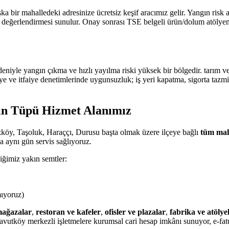
 bir mahalledeki adresinize ücretsiz keşif aracımız gelir. Yangın risk
rlendirmesi sunulur. Onay sonrası TSE belgeli ürün/dolum atölyemizde
edeniyle yangın çıkma ve hızlı yayılma riski yüksek bir bölgedir. tarı
 ve itfaiye denetimlerinde uygunsuzluk; iş yeri kapatma, sigorta tazmin
ın Tüpü Hizmet Alanımız
köy, Taşoluk, Haraççı, Durusu başta olmak üzere ilçeye bağlı
tüm mah
 aynı gün servis sağlıyoruz.
iğimiz yakın semtler:
mıyoruz)
ağazalar
,
restoran ve kafeler
,
ofisler ve plazalar
,
fabrika ve atölye
avutköy merkezli işletmelere kurumsal cari hesap imkânı sunuyor, e-fat