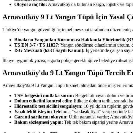
Otoyol-araç filo:
Arnavutköy'da bulunan kargo, lojistik ve topl
Arnavutköy 9 Lt Yangın Tüpü İçin Yasal Ç
Türkiye'de yangın güvenliği üç temel mevzuat tarafından düzenlenir
Binaların Yangından Korunması Hakkında Yönetmelik (
TS EN 3-7 / TS 11827:
Yangın söndürme cihazlarının üretim, 
İSG Mevzuatı (6331 Sayılı Kanun):
İş yerlerinde çalışan say
İtfaiye uygunluk yazısı, sigorta poliçe gerekliliği ve belediye ruhsat 
Arnavutköy'da 9 Lt Yangın Tüpü Tercih E
Arnavutköy'da 9 Lt Yangın Tüpü hizmeti almadan önce müşterilerimize t
TSE belgesini mutlaka sorun:
Belgeli olmayan dolum ve ürün 
Dolum etiketini kontrol edin:
Etikette dolum tarihi, sonraki b
Hidrostatik test sicilini sorgulayın:
10 yıl dolan tüplerin gövde
Yazılı teklif isteyin:
Telefonla "yaklaşık fiyat" verip yerinde fa
Garanti şartlarını okuyun:
Ürün garantisi vardır; Arnavutköy'd
Bakım sözleşmesi yapın:
Tek tek bakım siparişi yerine Arnavu