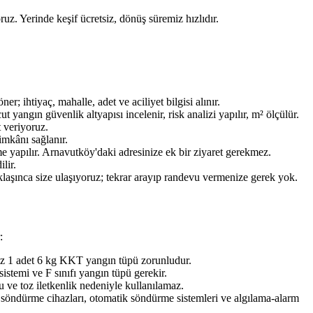
ruz. Yerinde keşif ücretsiz, dönüş süremiz hızlıdır.
ihtiyaç, mahalle, adet ve aciliyet bilgisi alınır.
ngın güvenlik altyapısı incelenir, risk analizi yapılır, m² ölçülür.
t veriyoruz.
imkânı sağlanır.
e yapılır. Arnavutköy'daki adresinize ek bir ziyaret gerekmez.
lir.
aklaşınca size ulaşıyoruz; tekrar arayıp randevu vermenize gerek yok.
:
az 1 adet 6 kg KKT yangın tüpü zorunludur.
stemi ve F sınıfı yangın tüpü gerekir.
 ve toz iletkenlik nedeniyle kullanılamaz.
n söndürme cihazları, otomatik söndürme sistemleri ve algılama-alarm