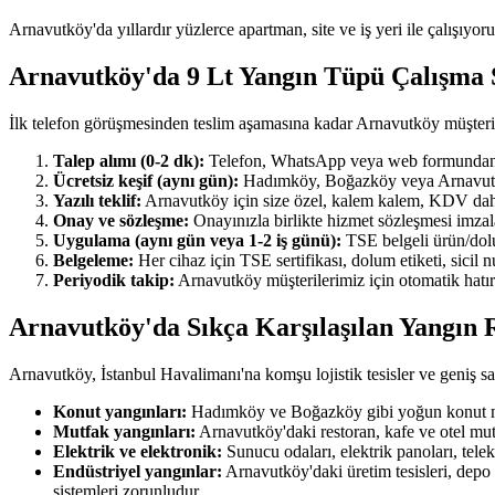
Arnavutköy'da yıllardır yüzlerce apartman, site ve iş yeri ile çalışıyor
Arnavutköy'da 9 Lt Yangın Tüpü Çalışma
İlk telefon görüşmesinden teslim aşamasına kadar Arnavutköy müşteri
Talep alımı (0-2 dk):
Telefon, WhatsApp veya web formundan ulaş
Ücretsiz keşif (aynı gün):
Hadımköy, Boğazköy veya Arnavutköy'ı
Yazılı teklif:
Arnavutköy için size özel, kalem kalem, KDV dahil y
Onay ve sözleşme:
Onayınızla birlikte hizmet sözleşmesi imzala
Uygulama (aynı gün veya 1-2 iş günü):
TSE belgeli ürün/dolum
Belgeleme:
Her cihaz için TSE sertifikası, dolum etiketi, sicil
Periyodik takip:
Arnavutköy müşterilerimiz için otomatik hatırl
Arnavutköy'da Sıkça Karşılaşılan Yangın R
Arnavutköy, İstanbul Havalimanı'na komşu lojistik tesisler ve geniş sana
Konut yangınları:
Hadımköy ve Boğazköy gibi yoğun konut maha
Mutfak yangınları:
Arnavutköy'daki restoran, kafe ve otel mut
Elektrik ve elektronik:
Sunucu odaları, elektrik panoları, tel
Endüstriyel yangınlar:
Arnavutköy'daki üretim tesisleri, depo
sistemleri zorunludur.