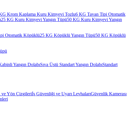
KG Krom Kaplama Kuru Kimyevi Tozlu
6 KG Tavan Tipi Otomatik
u
25 KG Kuru Kimyevi Yangın Tüpü
50 KG Kuru Kimyevi Yangın
pi Otomatik Köpüklü
25 KG Köpüklü Yangın Tüpü
50 KG Köpüklü
Tüpü
Kabinli Yangın Dolabı
Sıva Üstü Standart Yangın Dolabı
Standart
l ve Yön Çizgileri
İş Güvenliği ve Uyarı Levhaları
Güvenlik Kamerası
mleri