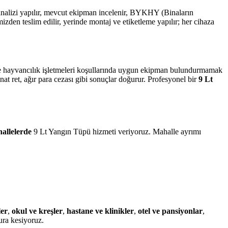
 analizi yapılır, mevcut ekipman incelenir, BYKHY (Binaların
n teslim edilir, yerinde montaj ve etiketleme yapılır; her cihaza
m ve hayvancılık işletmeleri koşullarında uygun ekipman bulundurmamak
at ret, ağır para cezası gibi sonuçlar doğurur. Profesyonel bir
9 Lt
allelerde
9 Lt Yangın Tüpü hizmeti veriyoruz. Mahalle ayrımı
ler
,
okul ve kreşler
,
hastane ve klinikler
,
otel ve pansiyonlar
,
ura kesiyoruz.