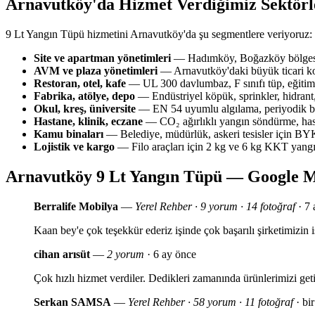
Arnavutköy'da Hizmet Verdiğimiz Sektörl
9 Lt Yangın Tüpü hizmetini Arnavutköy'da şu segmentlere veriyoruz:
Site ve apartman yönetimleri
— Hadımköy, Boğazköy bölgesin
AVM ve plaza yönetimleri
— Arnavutköy'daki büyük ticari ko
Restoran, otel, kafe
— UL 300 davlumbaz, F sınıfı tüp, eğitim 
Fabrika, atölye, depo
— Endüstriyel köpük, sprinkler, hidrant,
Okul, kreş, üniversite
— EN 54 uyumlu algılama, periyodik bak
Hastane, klinik, eczane
— CO₂ ağırlıklı yangın söndürme, has
Kamu binaları
— Belediye, müdürlük, askeri tesisler için 
Lojistik ve kargo
— Filo araçları için 2 kg ve 6 kg KKT yang
Arnavutköy 9 Lt Yangın Tüpü — Google M
Berralife Mobilya
—
Yerel Rehber · 9 yorum · 14 fotoğraf
· 7 
Kaan bey'e çok teşekkür ederiz işinde çok başarılı şirketimizi
cihan arısüt
—
2 yorum
· 6 ay önce
Çok hızlı hizmet verdiler. Dedikleri zamanında ürünlerimizi geti
Serkan SAMSA
—
Yerel Rehber · 58 yorum · 11 fotoğraf
· bir