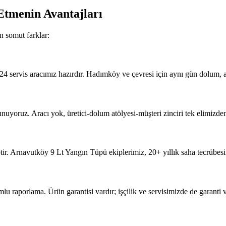
Etmenin Avantajları
n somut farklar:
4 servis aracımız hazırdır. Hadımköy ve çevresi için aynı gün dolum, a
uyoruz. Aracı yok, üretici-dolum atölyesi-müşteri zinciri tek elimizden g
ir. Arnavutköy 9 Lt Yangın Tüpü ekiplerimiz, 20+ yıllık saha tecrübesi
porlama. Ürün garantisi vardır; işçilik ve servisimizde de garanti v