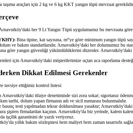
u taşıma araçları için 2 kg ve 6 kg KKT yangın tüpü mevzuat gereklidir
erçeve
; Arnavutköy'daki her 9 Lt Yangın Tüpü uygulamamız bu mevzuata göre 
BYKHY):
Bina tipine, kat sayısına, m²'ye göre minimum yangın tüpü sayıs
dolum ve bakım standartlarıdır. Arnavutköy'daki her dolumumuz bu sta
ısına göre yangın güvenliği yükümlülüklerini düzenler. Arnavutköy'daki
işlemleri için Arnavutköy'daki müşterilerimize uçtan uca raporlama desteğ
derken Dikkat Edilmesi Gerekenler
avsiye ettiğimiz kontrol listesi:
Arnavutköy'daki itfaiye denetiminde sizi zora sokar; sigortanız ödenm
akım tarihi, dolum yapan firmanın adı ve sicil numarası bulunmalıdır.
 basınç testi yapılmadan tekrar doldurulması yasaktır; Arnavutköy'daki t
tura şişiren firmalardan kaçının. Arnavutköy'da biz yerinde, kalem kalem
a işçilik garantisini de yazılı veriyoruz.
tköy'da yıllık bakım sözleşmesi hem maliyet hem zaman tasarrufu sağla