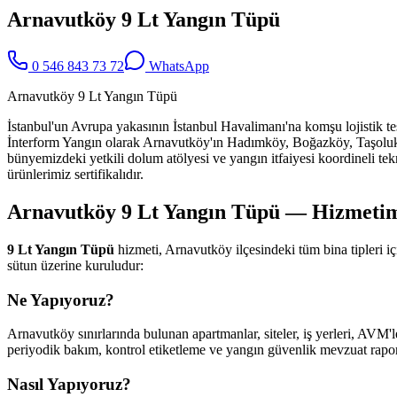
Arnavutköy 9 Lt Yangın Tüpü
0 546 843 73 72
WhatsApp
Arnavutköy 9 Lt Yangın Tüpü
İstanbul'un Avrupa yakasının İstanbul Havalimanı'na komşu lojistik tes
İnterform Yangın olarak Arnavutköy'ın Hadımköy, Boğazköy, Taşoluk, 
bünyemizdeki yetkili dolum atölyesi ve yangın itfaiyesi koordineli tekn
ürünlerimiz sertifikalıdır.
Arnavutköy 9 Lt Yangın Tüpü — Hizmetimiz
9 Lt Yangın Tüpü
hizmeti, Arnavutköy ilçesindeki tüm bina tipleri
sütun üzerine kuruludur:
Ne Yapıyoruz?
Arnavutköy sınırlarında bulunan apartmanlar, siteler, iş yerleri, AVM'le
periyodik bakım, kontrol etiketleme ve yangın güvenlik mevzuat raporl
Nasıl Yapıyoruz?