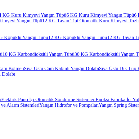
4 KG Kuru Kimyevi Yangın Tüpü
6 KG Kuru Kimyevi Yangın Tüpü
6 
Kimyevi Yangın Tüpü
12 KG Tavan Tipi Otomatik Kuru Kimyevi Tozl
G Köpüklü Yangın Tüpü
12 KG Köpüklü Yangın Tüpü
12 KG Tavan Ti
pü
10 KG Karbondioksitli Yangın Tüpü
30 KG Karbondioksitli Yangın 
Cam Bölmeli
Sıva Üstü Cam Kabinli Yangın Dolabı
Sıva Üstü Dik Tüp 
n Dolabı
i
Elektrik Pano İçi Otomatik Söndürme Sistemleri
Epoksi Fabrika İçi Yo
ve Alarm Sistemleri
Yangın Hidrofor ve Pompaları
Yangın Spring Siste