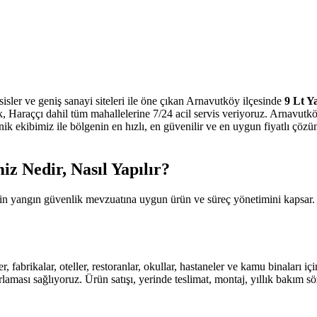
isler ve geniş sanayi siteleri ile öne çıkan Arnavutköy ilçesinde
9 Lt Y
Haraççı dahil tüm mahallelerine 7/24 acil servis veriyoruz. Arnavutk
ik ekibimiz ile bölgenin en hızlı, en güvenilir ve en uygun fiyatlı çözüm
 Nedir, Nasıl Yapılır?
 için yangın güvenlik mevzuatına uygun ürün ve süreç yönetimini kapsa
r, fabrikalar, oteller, restoranlar, okullar, hastaneler ve kamu binaları
aması sağlıyoruz. Ürün satışı, yerinde teslimat, montaj, yıllık bakım s