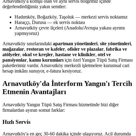
Arnavutköy'a komşu olan ve aynı servis bölgemiz içinde
değerlendirdiğimiz yakın semtler:
Hadımköy, Boğazköy, Taşoluk — merkezi servis noktamız
Haraççı, Durusu — ek servis noktası
Arnavutköy çevre ilçeleri (Anadolu/Avrupa yakası ayrımı
yapmıyoruz)
Arnavutköy sınırlarındaki
apartman yönetimleri
,
site yönetimleri
,
mağazalar
,
restoran ve kafeler
,
ofisler ve plazalar
,
fabrika ve
atölyeler
,
okul ve kreşler
,
hastane ve klinikler
,
otel ve
pansiyonlar
,
kamu kurumları
için özel Yangın Tüpü Satış Firması
paketlerimiz vardır. Arnavutköy merkezli işletmelere kurumsal cari
hesap imkânı sunuyor, e-fatura kesiyoruz.
Arnavutköy'da İnterform Yangın'ı Tercih
Etmenin Avantajları
Arnavutköy Yangın Tüpü Satış Firması hizmetinde bizi diğer
firmalardan ayıran somut farklar:
Hızlı Servis
Arnavutköy'a en geç 30-60 dakika içinde ulaşıyoruz. Acil durumda