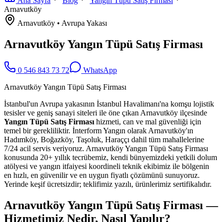
Ana Sayfa
Blog
Yangın Tüpü Satış Firması
Arnavutköy
Arnavutköy
•
Avrupa
Yakası
Arnavutköy Yangın Tüpü Satış Firması
0 546 843 73 72
WhatsApp
Arnavutköy Yangın Tüpü Satış Firması
İstanbul'un Avrupa yakasının İstanbul Havalimanı'na komşu lojistik
tesisler ve geniş sanayi siteleri ile öne çıkan Arnavutköy ilçesinde
Yangın Tüpü Satış Firması
hizmeti, can ve mal güvenliği için
temel bir gerekliliktir. İnterform Yangın olarak Arnavutköy'ın
Hadımköy, Boğazköy, Taşoluk, Haraççı dahil tüm mahallelerine
7/24 acil servis veriyoruz. Arnavutköy Yangın Tüpü Satış Firması
konusunda 20+ yıllık tecrübemiz, kendi bünyemizdeki yetkili dolum
atölyesi ve yangın itfaiyesi koordineli teknik ekibimiz ile bölgenin
en hızlı, en güvenilir ve en uygun fiyatlı çözümünü sunuyoruz.
Yerinde keşif ücretsizdir; teklifimiz yazılı, ürünlerimiz sertifikalıdır.
Arnavutköy Yangın Tüpü Satış Firması —
Hizmetimiz Nedir, Nasıl Yapılır?