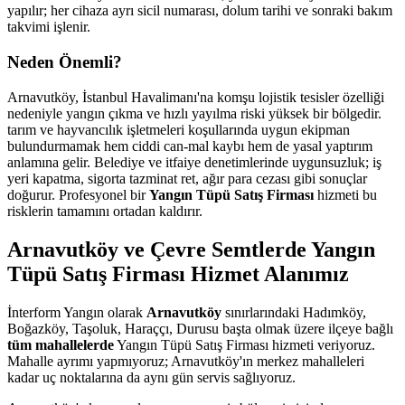
yapılır; her cihaza ayrı sicil numarası, dolum tarihi ve sonraki bakım
takvimi işlenir.
Neden Önemli?
Arnavutköy, İstanbul Havalimanı'na komşu lojistik tesisler özelliği
nedeniyle yangın çıkma ve hızlı yayılma riski yüksek bir bölgedir.
tarım ve hayvancılık işletmeleri koşullarında uygun ekipman
bulundurmamak hem ciddi can-mal kaybı hem de yasal yaptırım
anlamına gelir. Belediye ve itfaiye denetimlerinde uygunsuzluk; iş
yeri kapatma, sigorta tazminat ret, ağır para cezası gibi sonuçlar
doğurur. Profesyonel bir
Yangın Tüpü Satış Firması
hizmeti bu
risklerin tamamını ortadan kaldırır.
Arnavutköy ve Çevre Semtlerde Yangın
Tüpü Satış Firması Hizmet Alanımız
İnterform Yangın olarak
Arnavutköy
sınırlarındaki Hadımköy,
Boğazköy, Taşoluk, Haraççı, Durusu başta olmak üzere ilçeye bağlı
tüm mahallelerde
Yangın Tüpü Satış Firması hizmeti veriyoruz.
Mahalle ayrımı yapmıyoruz; Arnavutköy'ın merkez mahalleleri
kadar uç noktalarına da aynı gün servis sağlıyoruz.