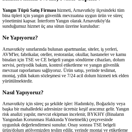
Yangın Tüpü Satış Firması
hizmeti, Arnavutköy ilçesindeki tüm
bina tipleri için yangın güvenlik mevzuatına uygun ürün ve süreç
yönetimini kapsar. İnterform Yangın olarak Arnavutköy'da
sunduğumuz hizmet üç ana sütun üzerine kuruludur:
Ne Yapıyoruz?
Arnavutköy sınırlarında bulunan apartmanlar, siteler, iş yerleri,
AVM'ler, fabrikalar, oteller, restoranlar, okullar, hastaneler ve kamu
binaları için TSE ve CE belgeli yangın söndürme cihazları, dolum
servisi, periyodik bakım, kontrol etiketleme ve yangın güvenlik
mevzuat raporlaması sağlıyoruz. Ürün satışı, yerinde teslimat,
montaj, yıllık bakım sözleşmesi ve 7/24 acil dolum hizmeti tek elden
yürütülmektedir.
Nasıl Yapıyoruz?
Arnavutköy için süreç şu şekilde işler: Hadımköy, Boğazköy veya
başka bir mahalledeki adresinize ücretsiz keşif aracımız gelir. Yangın
risk analizi yapılır, mevcut ekipman incelenir, BYKHY (Binaların
Yangından Korunması Hakkında Yönetmelik) çerçevesinde
uygunluk değerlendirmesi sunulur. Onay sonrası TSE belgeli
ürün/dolum atölyemizden teslim edilir, yerinde montaj ve etiketleme