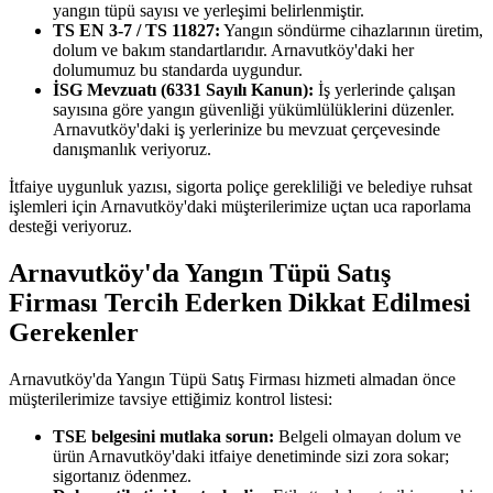
yangın tüpü sayısı ve yerleşimi belirlenmiştir.
TS EN 3-7 / TS 11827:
Yangın söndürme cihazlarının üretim,
dolum ve bakım standartlarıdır. Arnavutköy'daki her
dolumumuz bu standarda uygundur.
İSG Mevzuatı (6331 Sayılı Kanun):
İş yerlerinde çalışan
sayısına göre yangın güvenliği yükümlülüklerini düzenler.
Arnavutköy'daki iş yerlerinize bu mevzuat çerçevesinde
danışmanlık veriyoruz.
İtfaiye uygunluk yazısı, sigorta poliçe gerekliliği ve belediye ruhsat
işlemleri için Arnavutköy'daki müşterilerimize uçtan uca raporlama
desteği veriyoruz.
Arnavutköy'da Yangın Tüpü Satış
Firması Tercih Ederken Dikkat Edilmesi
Gerekenler
Arnavutköy'da Yangın Tüpü Satış Firması hizmeti almadan önce
müşterilerimize tavsiye ettiğimiz kontrol listesi:
TSE belgesini mutlaka sorun:
Belgeli olmayan dolum ve
ürün Arnavutköy'daki itfaiye denetiminde sizi zora sokar;
sigortanız ödenmez.