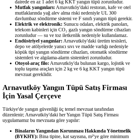
dairede en az 1 adet 6 kg KKT yangın tüpü zorunludur.
Mutfak yangınları:
Arnavutköy'daki restoran, kafe ve otel
mutfaklarında yağ alev alma riski nedeniyle UL 300
davlumbaz söndürme sistemi ve F sınıfı yangın tüpü gerekir.
Elektrik ve elektronik:
Sunucu odaları, elektrik panoları,
telekom kabinleri için CO₂ gazlı yangın söndürme cihazları
zorunludur — su ve toz iletkenlik nedeniyle kullanılamaz.
Endüstriyel yangınlar:
Arnavutköy'daki üretim tesisleri,
depo ve atölyelerde yanıcı sıvı ve madde varlığı nedeniyle
köpük tipi yangın söndürme cihazları, otomatik söndürme
sistemleri ve algılama-alarm sistemleri zorunludur.
Otoyol-araç filo:
Arnavutköy'da bulunan kargo, lojistik ve
toplu taşıma araçları için 2 kg ve 6 kg KKT yangın tüpü
mevzuat gereklidir.
Arnavutköy Yangın Tüpü Satış Firması
İçin Yasal Çerçeve
Türkiye'de yangın güvenliği üç temel mevzuat tarafından
düzenlenir; Arnavutköy'daki her Yangın Tüpü Satış Firması
uygulamamız bu mevzuata göre yapılır:
Binaların Yangından Korunması Hakkında Yönetmelik
(BYKHY):
Bina tipine, kat sayısına, m²'ye göre minimum