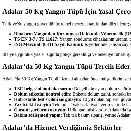
Adalar 50 Kg Yangın Tüpü İçin Yasal Çerç
Türkiye'de yangın güvenliği üç temel mevzuat tarafından düzenlenir
Binaların Yangından Korunması Hakkında Yönetmelik (
TS EN 3-7 / TS 11827:
Yangın söndürme cihazlarının üretim, 
İSG Mevzuatı (6331 Sayılı Kanun):
İş yerlerinde çalışan say
İtfaiye uygunluk yazısı, sigorta poliçe gerekliliği ve belediye ruhsat i
Adalar'da 50 Kg Yangın Tüpü Tercih Eder
Adalar'da 50 Kg Yangın Tüpü hizmeti almadan önce müşterilerimize tavs
TSE belgesini mutlaka sorun:
Belgeli olmayan dolum ve ürün 
Dolum etiketini kontrol edin:
Etikette dolum tarihi, sonraki b
Hidrostatik test sicilini sorgulayın:
10 yıl dolan tüplerin gövde
Yazılı teklif isteyin:
Telefonla "yaklaşık fiyat" verip yerinde fa
Garanti şartlarını okuyun:
Ürün garantisi vardır; Adalar'da işç
Bakım sözleşmesi yapın:
Tek tek bakım siparişi yerine Adalar
Adalar'da Hizmet Verdiğimiz Sektörler