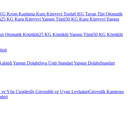
KG Krom Kaplama Kuru Kimyevi Tozlu
6 KG Tavan Tipi Otomatik
u
25 KG Kuru Kimyevi Yangın Tüpü
50 KG Kuru Kimyevi Yangın
pi Otomatik Köpüklü
25 KG Köpüklü Yangın Tüpü
50 KG Köpüklü
Tüpü
Kabinli Yangın Dolabı
Sıva Üstü Standart Yangın Dolabı
Standart
l ve Yön Çizgileri
İş Güvenliği ve Uyarı Levhaları
Güvenlik Kamerası
mleri