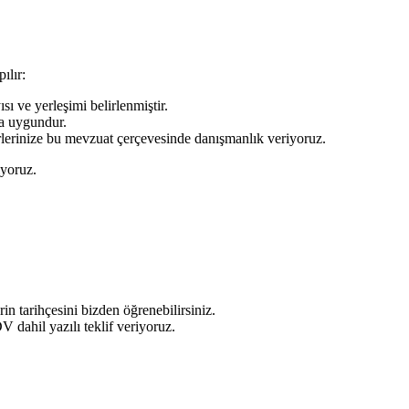
ılır:
ı ve yerleşimi belirlenmiştir.
da uygundur.
erlerinize bu mevzuat çerçevesinde danışmanlık veriyoruz.
iyoruz.
in tarihçesini bizden öğrenebilirsiniz.
 dahil yazılı teklif veriyoruz.