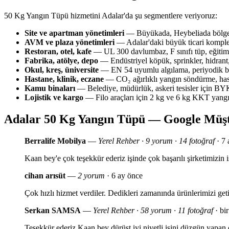
50 Kg Yangın Tüpü hizmetini Adalar'da şu segmentlere veriyoruz:
Site ve apartman yönetimleri
— Büyükada, Heybeliada bölgesi
AVM ve plaza yönetimleri
— Adalar'daki büyük ticari komplek
Restoran, otel, kafe
— UL 300 davlumbaz, F sınıfı tüp, eğitim 
Fabrika, atölye, depo
— Endüstriyel köpük, sprinkler, hidrant,
Okul, kreş, üniversite
— EN 54 uyumlu algılama, periyodik bak
Hastane, klinik, eczane
— CO₂ ağırlıklı yangın söndürme, has
Kamu binaları
— Belediye, müdürlük, askeri tesisler için 
Lojistik ve kargo
— Filo araçları için 2 kg ve 6 kg KKT yang
Adalar 50 Kg Yangın Tüpü — Google Müşt
Berralife Mobilya
—
Yerel Rehber · 9 yorum · 14 fotoğraf
· 7 
Kaan bey'e çok teşekkür ederiz işinde çok başarılı şirketimizi
cihan arısüt
—
2 yorum
· 6 ay önce
Çok hızlı hizmet verdiler. Dedikleri zamanında ürünlerimizi geti
Serkan SAMSA
—
Yerel Rehber · 58 yorum · 11 fotoğraf
· bir
Teşekkür ederiz Kaan bey dürüst iyi niyetli işini düzgün yapan ç