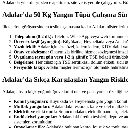
Adalar'da yıllardır yüzlerce apartman, site ve iş yeri ile çalışıyoruz. B
Adalar'da 50 Kg Yangın Tüpü Çalışma Sü
İlk telefon görüşmesinden teslim aşamasına kadar Adalar müşterilerim
Talep alımı (0-2 dk):
Telefon, WhatsApp veya web formundan ulaş
Ücretsiz keşif (aynı gün):
Büyükada, Heybeliada veya Adalar'ın h
Yazılı teklif:
Adalar için size özel, kalem kalem, KDV dahil yazılı
Onay ve sözleşme:
Onayınızla birlikte hizmet sözleşmesi imzala
Uygulama (aynı gün veya 1-2 iş günü):
TSE belgeli ürün/dolum
Belgeleme:
Her cihaz için TSE sertifikası, dolum etiketi, sicil
Periyodik takip:
Adalar müşterilerimiz için otomatik hatırlatma
Adalar'da Sıkça Karşılaşılan Yangın Riskl
Adalar, ahşap köşk yoğunluğu ve tarihi otel ve pansiyonlar özelliği ne
Konut yangınları:
Büyükada ve Heybeliada gibi yoğun konut ma
Mutfak yangınları:
Adalar'daki restoran, kafe ve otel mutfakl
Elektrik ve elektronik:
Sunucu odaları, elektrik panoları, tel
Endüstriyel yangınlar:
Adalar'daki üretim tesisleri, depo ve a
sistemleri zorunludur.
Otoyol-araç filo:
Adalar'da bulunan kargo, lojistik ve toplu ta