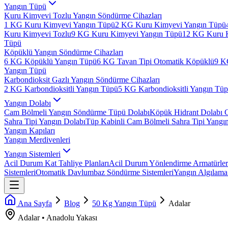
Yangın Tüpü
Kuru Kimyevi Tozlu Yangın Söndürme Cihazları
1 KG Kuru Kimyevi Yangın Tüpü
2 KG Kuru Kimyevi Yangın Tüpü
Kuru Kimyevi Tozlu
9 KG Kuru Kimyevi Yangın Tüpü
12 KG Kuru 
Tüpü
Köpüklü Yangın Söndürme Cihazları
6 KG Köpüklü Yangın Tüpü
6 KG Tavan Tipi Otomatik Köpüklü
9 K
Yangın Tüpü
Karbondioksit Gazlı Yangın Söndürme Cihazları
2 KG Karbondioksitli Yangın Tüpü
5 KG Karbondioksitli Yangın Tü
Yangın Dolabı
Cam Bölmeli Yangın Söndürme Tüpü Dolabı
Köpük Hidrant Dolabı 
Sahra Tipi Yangın Dolabı
Tüp Kabinli Cam Bölmeli Sahra Tipi Yangı
Yangın Kapıları
Yangın Merdivenleri
Yangın Sistemleri
Acil Durum Kat Tahliye Planları
Acil Durum Yönlendirme Armatürler
Sistemleri
Otomatik Davlumbaz Söndürme Sistemleri
Yangın Algılama 
Ana Sayfa
Blog
50 Kg Yangın Tüpü
Adalar
Adalar
•
Anadolu
Yakası