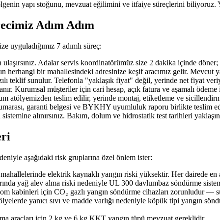
ölgenin yapı stoğunu, mevzuat eğilimini ve itfaiye süreçlerini biliyoruz. 
recimiz Adım Adım
ize uyguladığımız 7 adımlı süreç:
ırsınız. Adalar servis koordinatörümüz size 2 dakika içinde döner; ihtiy
erhangi bir mahallesindeki adresinize keşif aracımız gelir. Mevcut yangı
 teklif sunulur. Telefonla "yaklaşık fiyat" değil, yerinde net fiyat veri
nır. Kurumsal müşteriler için cari hesap, açık fatura ve aşamalı ödeme 
 atölyemizden teslim edilir, yerinde montaj, etiketleme ve sicillendirme
 numarası, garanti belgesi ve BYKHY uyumluluk raporu birlikte teslim edi
 sistemine alınırsınız. Bakım, dolum ve hidrostatik test tarihleri yaklaş
eri
deniyle aşağıdaki risk gruplarına özel önlem ister:
hallelerinde elektrik kaynaklı yangın riski yüksektir. Her dairede en
arında yağ alev alma riski nedeniyle UL 300 davlumbaz söndürme sistemi
ekom kabinleri için CO₂ gazlı yangın söndürme cihazları zorunludur — su
tölyelerde yanıcı sıvı ve madde varlığı nedeniyle köpük tipi yangın sön
şıma araçları için 2 kg ve 6 kg KKT yangın tüpü mevzuat gereklidir.