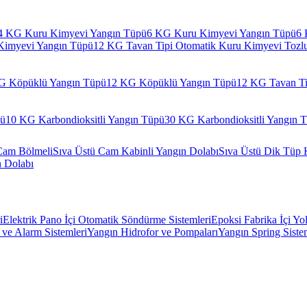
4 KG Kuru Kimyevi Yangın Tüpü
6 KG Kuru Kimyevi Yangın Tüpü
6 
Kimyevi Yangın Tüpü
12 KG Tavan Tipi Otomatik Kuru Kimyevi Tozl
G Köpüklü Yangın Tüpü
12 KG Köpüklü Yangın Tüpü
12 KG Tavan Ti
pü
10 KG Karbondioksitli Yangın Tüpü
30 KG Karbondioksitli Yangın 
Cam Bölmeli
Sıva Üstü Cam Kabinli Yangın Dolabı
Sıva Üstü Dik Tüp 
n Dolabı
i
Elektrik Pano İçi Otomatik Söndürme Sistemleri
Epoksi Fabrika İçi Yo
ve Alarm Sistemleri
Yangın Hidrofor ve Pompaları
Yangın Spring Siste