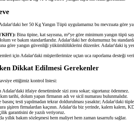
eve
; Adalar'daki her 50 Kg Yangın Tüpü uygulamamız bu mevzuata göre yap
BYKHY):
Bina tipine, kat sayısına, m²'ye göre minimum yangın tüpü sayıs
dolum ve bakım standartlarıdır. Adalar'daki her dolumumuz bu standar
ısına göre yangın güvenliği yükümlülüklerini düzenler. Adalar'daki iş y
şlemleri için Adalar'daki müşterilerimize uçtan uca raporlama desteği ver
ken Dikkat Edilmesi Gerekenler
iye ettiğimiz kontrol listesi:
Adalar'daki itfaiye denetiminde sizi zora sokar; sigortanız ödenmez.
akım tarihi, dolum yapan firmanın adı ve sicil numarası bulunmalıdır.
 basınç testi yapılmadan tekrar doldurulması yasaktır; Adalar'daki tüpler
tura şişiren firmalardan kaçının. Adalar'da biz yerinde, kalem kalem, KDV
ilik garantisini de yazılı veriyoruz.
'da yıllık bakım sözleşmesi hem maliyet hem zaman tasarrufu sağlar.