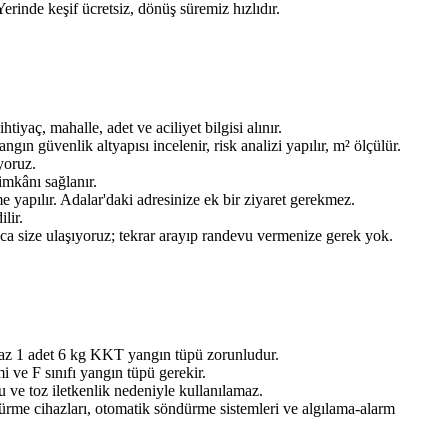
Yerinde keşif ücretsiz, dönüş süremiz hızlıdır.
aç, mahalle, adet ve aciliyet bilgisi alınır.
n güvenlik altyapısı incelenir, risk analizi yapılır, m² ölçülür.
yoruz.
imkânı sağlanır.
 yapılır. Adalar'daki adresinize ek bir ziyaret gerekmez.
lir.
ınca size ulaşıyoruz; tekrar arayıp randevu vermenize gerek yok.
 az 1 adet 6 kg KKT yangın tüpü zorunludur.
 ve F sınıfı yangın tüpü gerekir.
 ve toz iletkenlik nedeniyle kullanılamaz.
dürme cihazları, otomatik söndürme sistemleri ve algılama-alarm