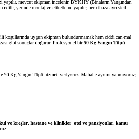
alizi yapılır, mevcut ekipman incelenir, BYKHY (Binaların Yangından
lir, yerinde montaj ve etiketleme yapılır; her cihaza ayrı sicil
profili koşullarında uygun ekipman bulundurmamak hem ciddi can-mal
ezası gibi sonuçlar doğurur. Profesyonel bir
50 Kg Yangın Tüpü
de
50 Kg Yangın Tüpü hizmeti veriyoruz. Mahalle ayrımı yapmıyoruz;
kul ve kreşler
,
hastane ve klinikler
,
otel ve pansiyonlar
,
kamu
ruz.