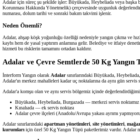
Adalar için süreç şu şekilde işler: Büyükada, Heybeliada veya başka b
Korunması Hakkında Yönetmelik) çerçevesinde uygunluk değerlendirmesi
numarası, dolum tarihi ve sonraki bakım takvimi işlenir.
Neden Önemli?
Adalar, ahşap köşk yoğunluğu özelliği nedeniyle yangın çıkma ve hızl
kaybı hem de yasal yaptırım anlamına gelir. Belediye ve itfaiye deneti
hizmeti bu risklerin tamamını ortadan kaldırır.
Adalar ve Çevre Semtlerde 50 Kg Yangın 
İnterform Yangın olarak
Adalar
sınırlarındaki Büyükada, Heybeliada,
Adalar'ın merkez mahalleleri kadar uç noktalarına da aynı gün servis 
Adalar'a komşu olan ve aynı servis bölgemiz içinde değerlendirdiğimi
Büyükada, Heybeliada, Burgazada — merkezi servis noktamız
Kınalıada — ek servis noktası
Adalar çevre ilçeleri (Anadolu/Avrupa yakası ayrımı yapmıyor
Adalar sınırlarındaki
apartman yönetimleri
,
site yönetimleri
,
mağaz
kurumları
için özel 50 Kg Yangın Tüpü paketlerimiz vardır. Adalar me