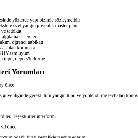
nde yüzlerce yapı bizimle sözleşmelidir
slere özel yangın güvenlik master planı
ve tatbikat
 algılama sistemleri
ım, öğrenci tatbikatı
sas alan koruması
BYKHY tam uyum
ın tüpü, depo söndürme
eri Yorumları
ay önce
n iş güvenliğinde gerekli tüm yangın tüpü ve yönlendirme levhaları kon
rdiler. Teşekkürler interform.
 yıl önce
özüm odaklı birisi kesinlikle tavsiye ederim.