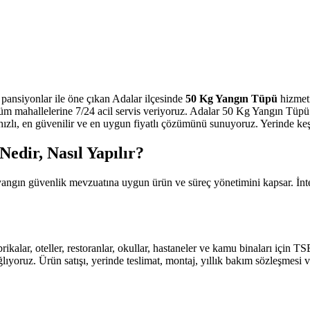
 pansiyonlar ile öne çıkan Adalar ilçesinde
50 Kg Yangın Tüpü
hizmeti
üm mahallelerine 7/24 acil servis veriyoruz. Adalar 50 Kg Yangın Tüp
ızlı, en güvenilir ve en uygun fiyatlı çözümünü sunuyoruz. Yerinde keşif ü
dir, Nasıl Yapılır?
in yangın güvenlik mevzuatına uygun ürün ve süreç yönetimini kapsar. 
abrikalar, oteller, restoranlar, okullar, hastaneler ve kamu binaları için
ıyoruz. Ürün satışı, yerinde teslimat, montaj, yıllık bakım sözleşmesi v