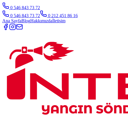
0 546 843 73 72
0 546 843 73 72
0 212 451 86 16
Ana Sayfa
Blog
Hakkımızda
İletişim