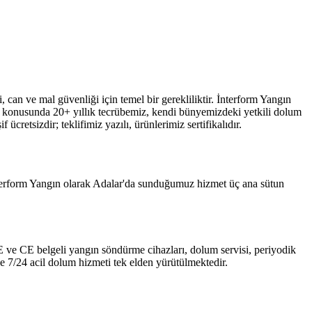
, can ve mal güvenliği için temel bir gerekliliktir. İnterform Yangın
ü konusunda 20+ yıllık tecrübemiz, kendi bünyemizdeki yetkili dolum
cretsizdir; teklifimiz yazılı, ürünlerimiz sertifikalıdır.
İnterform Yangın olarak Adalar'da sunduğumuz hizmet üç ana sütun
 TSE ve CE belgeli yangın söndürme cihazları, dolum servisi, periyodik
e 7/24 acil dolum hizmeti tek elden yürütülmektedir.