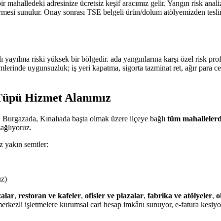
ir mahalledeki adresinize ücretsiz keşif aracımız gelir. Yangın risk an
 sunulur. Onay sonrası TSE belgeli ürün/dolum atölyemizden teslim edi
ı yayılma riski yüksek bir bölgedir. ada yangınlarına karşı özel risk 
mlerinde uygunsuzluk; iş yeri kapatma, sigorta tazminat ret, ağır para c
Tüpü Hizmet Alanımız
 Burgazada, Kınalıada başta olmak üzere ilçeye bağlı
tüm mahalleler
sağlıyoruz.
z yakın semtler:
uz)
alar
,
restoran ve kafeler
,
ofisler ve plazalar
,
fabrika ve atölyeler
,
o
rkezli işletmelere kurumsal cari hesap imkânı sunuyor, e-fatura kesiyo