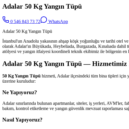
Adalar 50 Kg Yangın Tüpü
0 546 843 73 72
WhatsApp
Adalar 50 Kg Yangın Tüpü
İstanbul'un Anadolu yakasının ahşap köşk yoğunluğu ve tarihi otel ve
olarak Adalar'ın Büyükada, Heybeliada, Burgazada, Kınalıada dahil t
atölyesi ve yangın itfaiyesi koordineli teknik ekibimiz ile bölgenin en h
Adalar 50 Kg Yangın Tüpü — Hizmetimiz Ne
50 Kg Yangın Tüpü
hizmeti, Adalar ilçesindeki tüm bina tipleri iç
üzerine kuruludur:
Ne Yapıyoruz?
Adalar sınırlarında bulunan apartmanlar, siteler, iş yerleri, AVM'ler, f
bakım, kontrol etiketleme ve yangın güvenlik mevzuat raporlaması sağl
Nasıl Yapıyoruz?