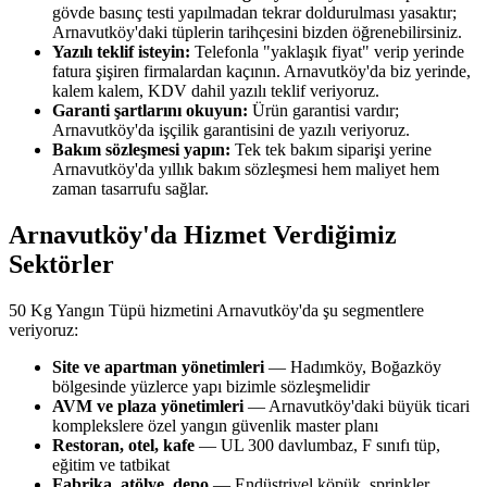
gövde basınç testi yapılmadan tekrar doldurulması yasaktır;
Arnavutköy'daki tüplerin tarihçesini bizden öğrenebilirsiniz.
Yazılı teklif isteyin:
Telefonla "yaklaşık fiyat" verip yerinde
fatura şişiren firmalardan kaçının. Arnavutköy'da biz yerinde,
kalem kalem, KDV dahil yazılı teklif veriyoruz.
Garanti şartlarını okuyun:
Ürün garantisi vardır;
Arnavutköy'da işçilik garantisini de yazılı veriyoruz.
Bakım sözleşmesi yapın:
Tek tek bakım siparişi yerine
Arnavutköy'da yıllık bakım sözleşmesi hem maliyet hem
zaman tasarrufu sağlar.
Arnavutköy'da Hizmet Verdiğimiz
Sektörler
50 Kg Yangın Tüpü hizmetini Arnavutköy'da şu segmentlere
veriyoruz:
Site ve apartman yönetimleri
— Hadımköy, Boğazköy
bölgesinde yüzlerce yapı bizimle sözleşmelidir
AVM ve plaza yönetimleri
— Arnavutköy'daki büyük ticari
komplekslere özel yangın güvenlik master planı
Restoran, otel, kafe
— UL 300 davlumbaz, F sınıfı tüp,
eğitim ve tatbikat
Fabrika, atölye, depo
— Endüstriyel köpük, sprinkler,