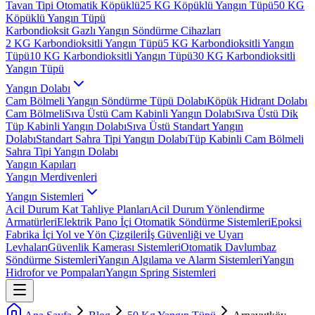
Tavan Tipi Otomatik Köpüklü
25 KG Köpüklü Yangın Tüpü
50 KG
Köpüklü Yangın Tüpü
Karbondioksit Gazlı Yangın Söndürme Cihazları
2 KG Karbondioksitli Yangın Tüpü
5 KG Karbondioksitli Yangın
Tüpü
10 KG Karbondioksitli Yangın Tüpü
30 KG Karbondioksitli
Yangın Tüpü
Yangın Dolabı
Cam Bölmeli Yangın Söndürme Tüpü Dolabı
Köpük Hidrant Dolabı
Cam Bölmeli
Sıva Üstü Cam Kabinli Yangın Dolabı
Sıva Üstü Dik
Tüp Kabinli Yangın Dolabı
Sıva Üstü Standart Yangın
Dolabı
Standart Sahra Tipi Yangın Dolabı
Tüp Kabinli Cam Bölmeli
Sahra Tipi Yangın Dolabı
Yangın Kapıları
Yangın Merdivenleri
Yangın Sistemleri
Acil Durum Kat Tahliye Planları
Acil Durum Yönlendirme
Armatürleri
Elektrik Pano İçi Otomatik Söndürme Sistemleri
Epoksi
Fabrika İçi Yol ve Yön Çizgileri
İş Güvenliği ve Uyarı
Levhaları
Güvenlik Kamerası Sistemleri
Otomatik Davlumbaz
Söndürme Sistemleri
Yangın Algılama ve Alarm Sistemleri
Yangın
Hidrofor ve Pompaları
Yangın Spring Sistemleri