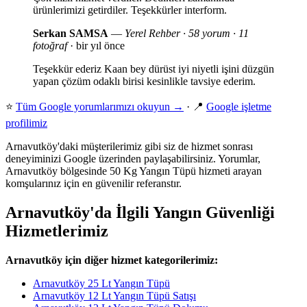
ürünlerimizi getirdiler. Teşekkürler interform.
Serkan SAMSA
—
Yerel Rehber · 58 yorum · 11
fotoğraf
· bir yıl önce
Teşekkür ederiz Kaan bey dürüst iyi niyetli işini düzgün
yapan çözüm odaklı birisi kesinlikle tavsiye ederim.
⭐
Tüm Google yorumlarımızı okuyun →
· 📍
Google işletme
profilimiz
Arnavutköy'daki müşterilerimiz gibi siz de hizmet sonrası
deneyiminizi Google üzerinden paylaşabilirsiniz. Yorumlar,
Arnavutköy bölgesinde 50 Kg Yangın Tüpü hizmeti arayan
komşularınız için en güvenilir referanstır.
Arnavutköy'da İlgili Yangın Güvenliği
Hizmetlerimiz
Arnavutköy için diğer hizmet kategorilerimiz:
Arnavutköy 25 Lt Yangın Tüpü
Arnavutköy 12 Lt Yangın Tüpü Satışı