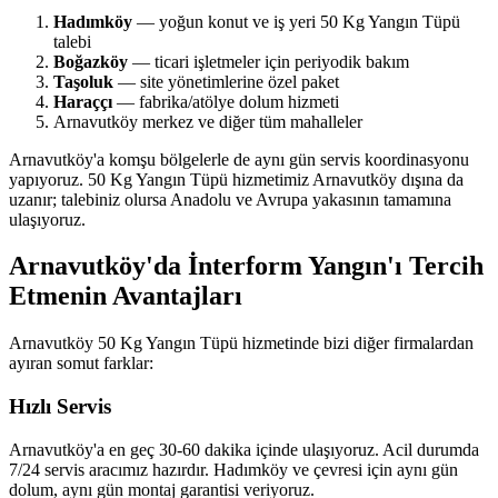
Hadımköy
— yoğun konut ve iş yeri 50 Kg Yangın Tüpü
talebi
Boğazköy
— ticari işletmeler için periyodik bakım
Taşoluk
— site yönetimlerine özel paket
Haraççı
— fabrika/atölye dolum hizmeti
Arnavutköy merkez ve diğer tüm mahalleler
Arnavutköy'a komşu bölgelerle de aynı gün servis koordinasyonu
yapıyoruz. 50 Kg Yangın Tüpü hizmetimiz Arnavutköy dışına da
uzanır; talebiniz olursa Anadolu ve Avrupa yakasının tamamına
ulaşıyoruz.
Arnavutköy'da İnterform Yangın'ı Tercih
Etmenin Avantajları
Arnavutköy 50 Kg Yangın Tüpü hizmetinde bizi diğer firmalardan
ayıran somut farklar:
Hızlı Servis
Arnavutköy'a en geç 30-60 dakika içinde ulaşıyoruz. Acil durumda
7/24 servis aracımız hazırdır. Hadımköy ve çevresi için aynı gün
dolum, aynı gün montaj garantisi veriyoruz.