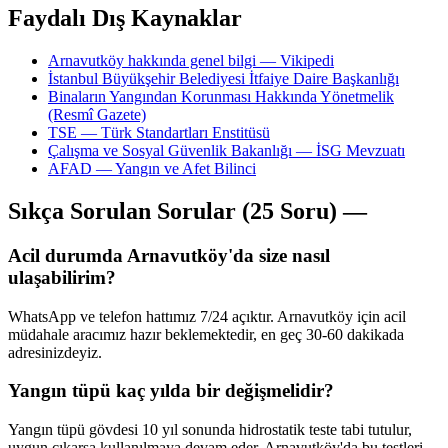
Faydalı Dış Kaynaklar
Arnavutköy hakkında genel bilgi — Vikipedi
İstanbul Büyükşehir Belediyesi İtfaiye Daire Başkanlığı
Binaların Yangından Korunması Hakkında Yönetmelik
(Resmî Gazete)
TSE — Türk Standartları Enstitüsü
Çalışma ve Sosyal Güvenlik Bakanlığı — İSG Mevzuatı
AFAD — Yangın ve Afet Bilinci
Sıkça Sorulan Sorular (25 Soru) —
Acil durumda Arnavutköy'da size nasıl
ulaşabilirim?
WhatsApp ve telefon hattımız 7/24 açıktır. Arnavutköy için acil
müdahale aracımız hazır beklemektedir, en geç 30-60 dakikada
adresinizdeyiz.
Yangın tüpü kaç yılda bir değişmelidir?
Yangın tüpü gövdesi 10 yıl sonunda hidrostatik teste tabi tutulur,
uygun çıkarsa kullanılmaya devam eder. Arnavutköy'da bu testleri