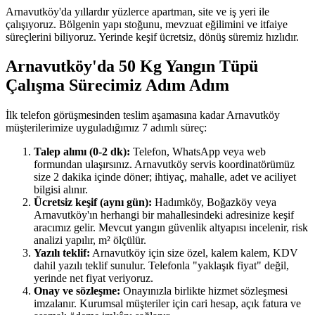
Arnavutköy'da yıllardır yüzlerce apartman, site ve iş yeri ile
çalışıyoruz. Bölgenin yapı stoğunu, mevzuat eğilimini ve itfaiye
süreçlerini biliyoruz. Yerinde keşif ücretsiz, dönüş süremiz hızlıdır.
Arnavutköy'da 50 Kg Yangın Tüpü
Çalışma Sürecimiz Adım Adım
İlk telefon görüşmesinden teslim aşamasına kadar Arnavutköy
müşterilerimize uyguladığımız 7 adımlı süreç:
Talep alımı (0-2 dk):
Telefon, WhatsApp veya web
formundan ulaşırsınız. Arnavutköy servis koordinatörümüz
size 2 dakika içinde döner; ihtiyaç, mahalle, adet ve aciliyet
bilgisi alınır.
Ücretsiz keşif (aynı gün):
Hadımköy, Boğazköy veya
Arnavutköy'ın herhangi bir mahallesindeki adresinize keşif
aracımız gelir. Mevcut yangın güvenlik altyapısı incelenir, risk
analizi yapılır, m² ölçülür.
Yazılı teklif:
Arnavutköy için size özel, kalem kalem, KDV
dahil yazılı teklif sunulur. Telefonla "yaklaşık fiyat" değil,
yerinde net fiyat veriyoruz.
Onay ve sözleşme:
Onayınızla birlikte hizmet sözleşmesi
imzalanır. Kurumsal müşteriler için cari hesap, açık fatura ve