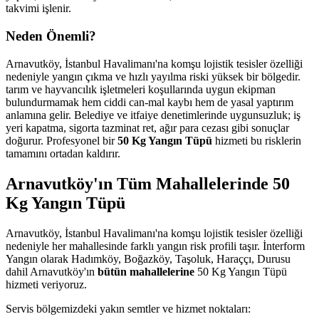
takvimi işlenir.
Neden Önemli?
Arnavutköy, İstanbul Havalimanı'na komşu lojistik tesisler özelliği
nedeniyle yangın çıkma ve hızlı yayılma riski yüksek bir bölgedir.
tarım ve hayvancılık işletmeleri koşullarında uygun ekipman
bulundurmamak hem ciddi can-mal kaybı hem de yasal yaptırım
anlamına gelir. Belediye ve itfaiye denetimlerinde uygunsuzluk; iş
yeri kapatma, sigorta tazminat ret, ağır para cezası gibi sonuçlar
doğurur. Profesyonel bir
50 Kg Yangın Tüpü
hizmeti bu risklerin
tamamını ortadan kaldırır.
Arnavutköy'ın Tüm Mahallelerinde 50
Kg Yangın Tüpü
Arnavutköy, İstanbul Havalimanı'na komşu lojistik tesisler özelliği
nedeniyle her mahallesinde farklı yangın risk profili taşır. İnterform
Yangın olarak Hadımköy, Boğazköy, Taşoluk, Haraççı, Durusu
dahil Arnavutköy'ın
bütün mahallelerine
50 Kg Yangın Tüpü
hizmeti veriyoruz.
Servis bölgemizdeki yakın semtler ve hizmet noktaları: