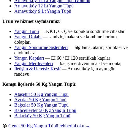
Arnavutköy 12 Lt Yangın Tüpü Dolumu
Arnavutköy 12 Lt Yangın Tüpü
Arnavutköy 9 Lt Yangın Tüpü
Ürün ve hizmet sayfalarımız:
Yangın Tüpü
— KKT, CO₂ ve köpüklü söndürme cihazları
Yangın Dolabı
— sandviç, makara ve kombine hortum
dolapları
Yangın Söndürme Sistemleri
— algılama, alarm, sprinkler ve
davlumbaz
Yangın Kapıları
— EI 60 / EI 120 sertifikalı kapılar
Yangın Merdivenleri
— kaçış merdiveni imalat ve montaj
İletişim & Ücretsiz Keşif
— Arnavutköy için aynı gün
randevu
Komşu ilçelerde 50 Kg Yangın Tüpü:
Ataşehir 50 Kg Yangın Tüpü
Avcılar 50 Kg Yangın Tüpü
Bağcılar 50 Kg Yangın Tüpü
Bahçelievler 50 Kg Yangın Tüpü
Bakırköy 50 Kg Yangın Tüpü
📖
Genel 50 Kg Yangın Tüpü rehberini oku →