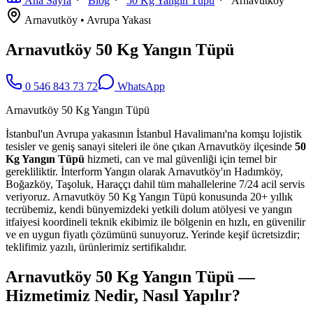
Ana Sayfa
Blog
50 Kg Yangın Tüpü
Arnavutköy
Arnavutköy
•
Avrupa
Yakası
Arnavutköy 50 Kg Yangın Tüpü
0 546 843 73 72
WhatsApp
Arnavutköy 50 Kg Yangın Tüpü
İstanbul'un Avrupa yakasının İstanbul Havalimanı'na komşu lojistik
tesisler ve geniş sanayi siteleri ile öne çıkan Arnavutköy ilçesinde
50
Kg Yangın Tüpü
hizmeti, can ve mal güvenliği için temel bir
gerekliliktir. İnterform Yangın olarak Arnavutköy'ın Hadımköy,
Boğazköy, Taşoluk, Haraççı dahil tüm mahallelerine 7/24 acil servis
veriyoruz. Arnavutköy 50 Kg Yangın Tüpü konusunda 20+ yıllık
tecrübemiz, kendi bünyemizdeki yetkili dolum atölyesi ve yangın
itfaiyesi koordineli teknik ekibimiz ile bölgenin en hızlı, en güvenilir
ve en uygun fiyatlı çözümünü sunuyoruz. Yerinde keşif ücretsizdir;
teklifimiz yazılı, ürünlerimiz sertifikalıdır.
Arnavutköy 50 Kg Yangın Tüpü —
Hizmetimiz Nedir, Nasıl Yapılır?