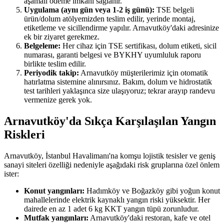
aşamalı ödeme imkânı sağlanır.
Uygulama (aynı gün veya 1-2 iş günü):
TSE belgeli
ürün/dolum atölyemizden teslim edilir, yerinde montaj,
etiketleme ve sicillendirme yapılır. Arnavutköy'daki adresinize
ek bir ziyaret gerekmez.
Belgeleme:
Her cihaz için TSE sertifikası, dolum etiketi, sicil
numarası, garanti belgesi ve BYKHY uyumluluk raporu
birlikte teslim edilir.
Periyodik takip:
Arnavutköy müşterilerimiz için otomatik
hatırlatma sistemine alınırsınız. Bakım, dolum ve hidrostatik
test tarihleri yaklaşınca size ulaşıyoruz; tekrar arayıp randevu
vermenize gerek yok.
Arnavutköy'da Sıkça Karşılaşılan Yangın
Riskleri
Arnavutköy, İstanbul Havalimanı'na komşu lojistik tesisler ve geniş
sanayi siteleri özelliği nedeniyle aşağıdaki risk gruplarına özel önlem
ister:
Konut yangınları:
Hadımköy ve Boğazköy gibi yoğun konut
mahallelerinde elektrik kaynaklı yangın riski yüksektir. Her
dairede en az 1 adet 6 kg KKT yangın tüpü zorunludur.
Mutfak yangınları:
Arnavutköy'daki restoran, kafe ve otel