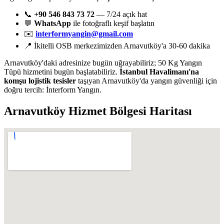
📞
+90 546 843 73 72
— 7/24 açık hat
💬
WhatsApp
ile fotoğraflı keşif başlatın
✉️
interformyangin@gmail.com
📍 İkitelli OSB merkezimizden Arnavutköy'a 30-60 dakika
Arnavutköy'daki adresinize bugün uğrayabiliriz; 50 Kg Yangın
Tüpü hizmetini bugün başlatabiliriz.
İstanbul Havalimanı'na
komşu lojistik tesisler
taşıyan Arnavutköy'da yangın güvenliği için
doğru tercih: İnterform Yangın.
Arnavutköy
Hizmet Bölgesi Haritası