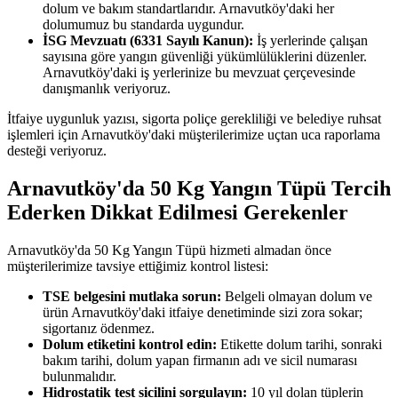
dolum ve bakım standartlarıdır. Arnavutköy'daki her
dolumumuz bu standarda uygundur.
İSG Mevzuatı (6331 Sayılı Kanun):
İş yerlerinde çalışan
sayısına göre yangın güvenliği yükümlülüklerini düzenler.
Arnavutköy'daki iş yerlerinize bu mevzuat çerçevesinde
danışmanlık veriyoruz.
İtfaiye uygunluk yazısı, sigorta poliçe gerekliliği ve belediye ruhsat
işlemleri için Arnavutköy'daki müşterilerimize uçtan uca raporlama
desteği veriyoruz.
Arnavutköy'da 50 Kg Yangın Tüpü Tercih
Ederken Dikkat Edilmesi Gerekenler
Arnavutköy'da 50 Kg Yangın Tüpü hizmeti almadan önce
müşterilerimize tavsiye ettiğimiz kontrol listesi:
TSE belgesini mutlaka sorun:
Belgeli olmayan dolum ve
ürün Arnavutköy'daki itfaiye denetiminde sizi zora sokar;
sigortanız ödenmez.
Dolum etiketini kontrol edin:
Etikette dolum tarihi, sonraki
bakım tarihi, dolum yapan firmanın adı ve sicil numarası
bulunmalıdır.
Hidrostatik test sicilini sorgulayın:
10 yıl dolan tüplerin