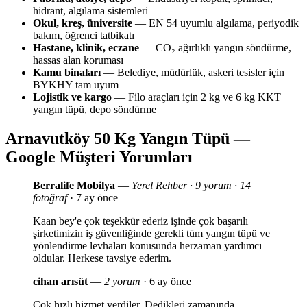
hidrant, algılama sistemleri
Okul, kreş, üniversite
— EN 54 uyumlu algılama, periyodik
bakım, öğrenci tatbikatı
Hastane, klinik, eczane
— CO₂ ağırlıklı yangın söndürme,
hassas alan koruması
Kamu binaları
— Belediye, müdürlük, askeri tesisler için
BYKHY tam uyum
Lojistik ve kargo
— Filo araçları için 2 kg ve 6 kg KKT
yangın tüpü, depo söndürme
Arnavutköy 50 Kg Yangın Tüpü —
Google Müşteri Yorumları
Berralife Mobilya
—
Yerel Rehber · 9 yorum · 14
fotoğraf
· 7 ay önce
Kaan bey'e çok teşekkür ederiz işinde çok başarılı
şirketimizin iş güvenliğinde gerekli tüm yangın tüpü ve
yönlendirme levhaları konusunda herzaman yardımcı
oldular. Herkese tavsiye ederim.
cihan arısüt
—
2 yorum
· 6 ay önce
Çok hızlı hizmet verdiler. Dedikleri zamanında