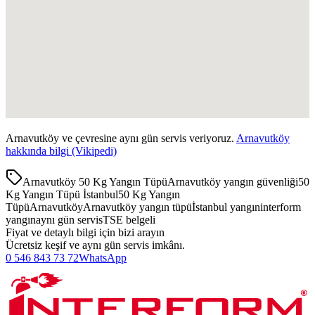
Arnavutköy
ve çevresine aynı gün servis veriyoruz.
Arnavutköy
hakkında bilgi (Vikipedi)
Arnavutköy 50 Kg Yangın Tüpü
Arnavutköy yangın güvenliği
50
Kg Yangın Tüpü İstanbul
50 Kg Yangın
Tüpü
Arnavutköy
Arnavutköy yangın tüpü
İstanbul yangın
interform
yangın
aynı gün servis
TSE belgeli
Fiyat ve detaylı bilgi için bizi arayın
Ücretsiz keşif ve aynı gün servis imkânı.
0 546 843 73 72
WhatsApp