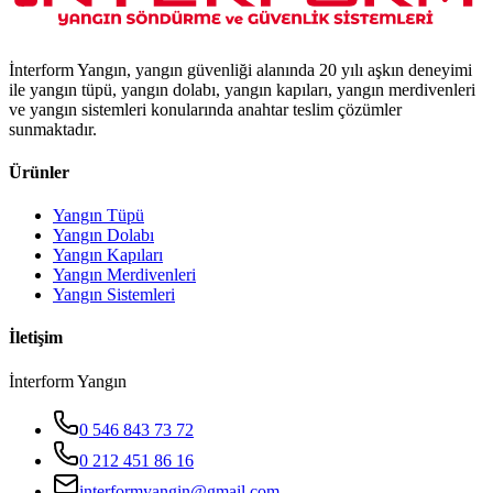
İnterform Yangın, yangın güvenliği alanında 20 yılı aşkın deneyimi
ile yangın tüpü, yangın dolabı, yangın kapıları, yangın merdivenleri
ve yangın sistemleri konularında anahtar teslim çözümler
sunmaktadır.
Ürünler
Yangın Tüpü
Yangın Dolabı
Yangın Kapıları
Yangın Merdivenleri
Yangın Sistemleri
İletişim
İnterform Yangın
0 546 843 73 72
0 212 451 86 16
interformyangin@gmail.com