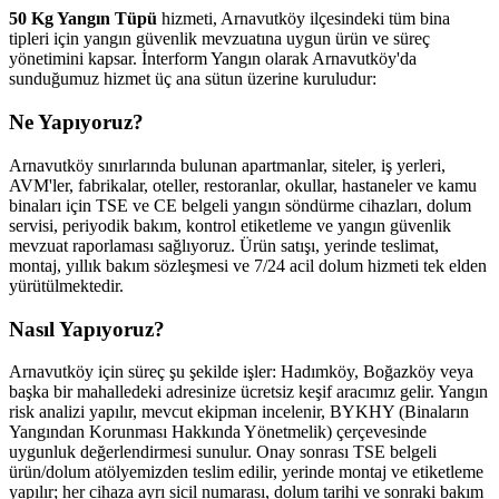
50 Kg Yangın Tüpü
hizmeti, Arnavutköy ilçesindeki tüm bina
tipleri için yangın güvenlik mevzuatına uygun ürün ve süreç
yönetimini kapsar. İnterform Yangın olarak Arnavutköy'da
sunduğumuz hizmet üç ana sütun üzerine kuruludur:
Ne Yapıyoruz?
Arnavutköy sınırlarında bulunan apartmanlar, siteler, iş yerleri,
AVM'ler, fabrikalar, oteller, restoranlar, okullar, hastaneler ve kamu
binaları için TSE ve CE belgeli yangın söndürme cihazları, dolum
servisi, periyodik bakım, kontrol etiketleme ve yangın güvenlik
mevzuat raporlaması sağlıyoruz. Ürün satışı, yerinde teslimat,
montaj, yıllık bakım sözleşmesi ve 7/24 acil dolum hizmeti tek elden
yürütülmektedir.
Nasıl Yapıyoruz?
Arnavutköy için süreç şu şekilde işler: Hadımköy, Boğazköy veya
başka bir mahalledeki adresinize ücretsiz keşif aracımız gelir. Yangın
risk analizi yapılır, mevcut ekipman incelenir, BYKHY (Binaların
Yangından Korunması Hakkında Yönetmelik) çerçevesinde
uygunluk değerlendirmesi sunulur. Onay sonrası TSE belgeli
ürün/dolum atölyemizden teslim edilir, yerinde montaj ve etiketleme
yapılır; her cihaza ayrı sicil numarası, dolum tarihi ve sonraki bakım