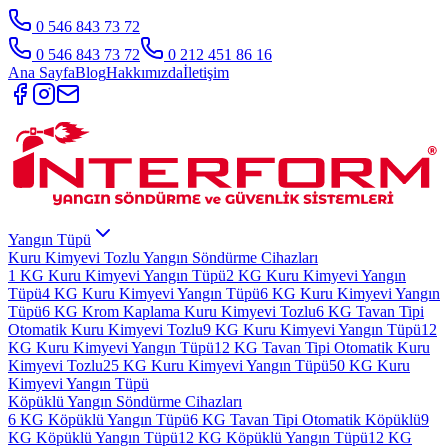
0 546 843 73 72
0 546 843 73 72
0 212 451 86 16
Ana Sayfa
Blog
Hakkımızda
İletişim
Yangın Tüpü
Kuru Kimyevi Tozlu Yangın Söndürme Cihazları
1 KG Kuru Kimyevi Yangın Tüpü
2 KG Kuru Kimyevi Yangın
Tüpü
4 KG Kuru Kimyevi Yangın Tüpü
6 KG Kuru Kimyevi Yangın
Tüpü
6 KG Krom Kaplama Kuru Kimyevi Tozlu
6 KG Tavan Tipi
Otomatik Kuru Kimyevi Tozlu
9 KG Kuru Kimyevi Yangın Tüpü
12
KG Kuru Kimyevi Yangın Tüpü
12 KG Tavan Tipi Otomatik Kuru
Kimyevi Tozlu
25 KG Kuru Kimyevi Yangın Tüpü
50 KG Kuru
Kimyevi Yangın Tüpü
Köpüklü Yangın Söndürme Cihazları
6 KG Köpüklü Yangın Tüpü
6 KG Tavan Tipi Otomatik Köpüklü
9
KG Köpüklü Yangın Tüpü
12 KG Köpüklü Yangın Tüpü
12 KG