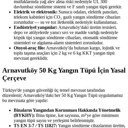
mutfaklarında yağ alev alma riski nedeniyle UL 300
davlumbaz söndürme sistemi ve F sınıfı yangın tüpü gerekir.
Elektrik ve elektronik:
Sunucu odaları, elektrik panoları,
telekom kabinleri için CO₂ gazlı yangın söndürme cihazları
zorunludur — su ve toz iletkenlik nedeniyle kullanılamaz.
Endüstriyel yangınlar:
Arnavutköy'daki üretim tesisleri,
depo ve atölyelerde yanıcı sıvı ve madde varlığı nedeniyle
köpük tipi yangın söndürme cihazları, otomatik söndürme
sistemleri ve algılama-alarm sistemleri zorunludur.
Otoyol-araç filo:
Arnavutköy'da bulunan kargo, lojistik ve
toplu taşıma araçları için 2 kg ve 6 kg KKT yangın tüpü
mevzuat gereklidir.
Arnavutköy 50 Kg Yangın Tüpü İçin Yasal
Çerçeve
Türkiye'de yangın güvenliği üç temel mevzuat tarafından
düzenlenir; Arnavutköy'daki her 50 Kg Yangın Tüpü uygulamamız
bu mevzuata göre yapılır:
Binaların Yangından Korunması Hakkında Yönetmelik
(BYKHY):
Bina tipine, kat sayısına, m²'ye göre minimum
yangın tüpü sayısı ve yerleşimi belirlenmiştir.
TS EN 3-7 / TS 11827:
Yangın söndürme cihazlarının üretim,