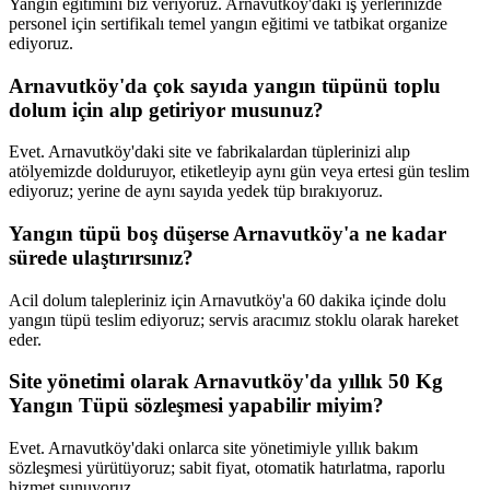
Yangın eğitimini biz veriyoruz. Arnavutköy'daki iş yerlerinizde
personel için sertifikalı temel yangın eğitimi ve tatbikat organize
ediyoruz.
Arnavutköy'da çok sayıda yangın tüpünü toplu
dolum için alıp getiriyor musunuz?
Evet. Arnavutköy'daki site ve fabrikalardan tüplerinizi alıp
atölyemizde dolduruyor, etiketleyip aynı gün veya ertesi gün teslim
ediyoruz; yerine de aynı sayıda yedek tüp bırakıyoruz.
Yangın tüpü boş düşerse Arnavutköy'a ne kadar
sürede ulaştırırsınız?
Acil dolum talepleriniz için Arnavutköy'a 60 dakika içinde dolu
yangın tüpü teslim ediyoruz; servis aracımız stoklu olarak hareket
eder.
Site yönetimi olarak Arnavutköy'da yıllık 50 Kg
Yangın Tüpü sözleşmesi yapabilir miyim?
Evet. Arnavutköy'daki onlarca site yönetimiyle yıllık bakım
sözleşmesi yürütüyoruz; sabit fiyat, otomatik hatırlatma, raporlu
hizmet sunuyoruz.