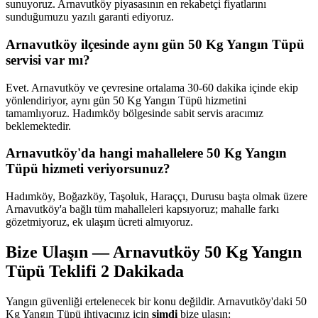
sunuyoruz. Arnavutköy piyasasının en rekabetçi fiyatlarını
sunduğumuzu yazılı garanti ediyoruz.
Arnavutköy ilçesinde aynı gün 50 Kg Yangın Tüpü
servisi var mı?
Evet. Arnavutköy ve çevresine ortalama 30-60 dakika içinde ekip
yönlendiriyor, aynı gün 50 Kg Yangın Tüpü hizmetini
tamamlıyoruz. Hadımköy bölgesinde sabit servis aracımız
beklemektedir.
Arnavutköy'da hangi mahallelere 50 Kg Yangın
Tüpü hizmeti veriyorsunuz?
Hadımköy, Boğazköy, Taşoluk, Haraççı, Durusu başta olmak üzere
Arnavutköy'a bağlı tüm mahalleleri kapsıyoruz; mahalle farkı
gözetmiyoruz, ek ulaşım ücreti almıyoruz.
Bize Ulaşın — Arnavutköy 50 Kg Yangın
Tüpü Teklifi 2 Dakikada
Yangın güvenliği ertelenecek bir konu değildir. Arnavutköy'daki 50
Kg Yangın Tüpü ihtiyacınız için
şimdi
bize ulaşın: