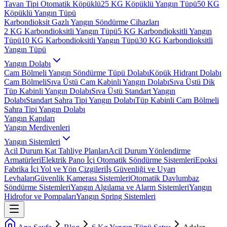
Tavan Tipi Otomatik Köpüklü
25 KG Köpüklü Yangın Tüpü
50 KG
Köpüklü Yangın Tüpü
Karbondioksit Gazlı Yangın Söndürme Cihazları
2 KG Karbondioksitli Yangın Tüpü
5 KG Karbondioksitli Yangın
Tüpü
10 KG Karbondioksitli Yangın Tüpü
30 KG Karbondioksitli
Yangın Tüpü
Yangın Dolabı
Cam Bölmeli Yangın Söndürme Tüpü Dolabı
Köpük Hidrant Dolabı
Cam Bölmeli
Sıva Üstü Cam Kabinli Yangın Dolabı
Sıva Üstü Dik
Tüp Kabinli Yangın Dolabı
Sıva Üstü Standart Yangın
Dolabı
Standart Sahra Tipi Yangın Dolabı
Tüp Kabinli Cam Bölmeli
Sahra Tipi Yangın Dolabı
Yangın Kapıları
Yangın Merdivenleri
Yangın Sistemleri
Acil Durum Kat Tahliye Planları
Acil Durum Yönlendirme
Armatürleri
Elektrik Pano İçi Otomatik Söndürme Sistemleri
Epoksi
Fabrika İçi Yol ve Yön Çizgileri
İş Güvenliği ve Uyarı
Levhaları
Güvenlik Kamerası Sistemleri
Otomatik Davlumbaz
Söndürme Sistemleri
Yangın Algılama ve Alarm Sistemleri
Yangın
Hidrofor ve Pompaları
Yangın Spring Sistemleri