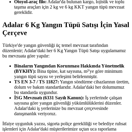
Otoyol-araç filo:
Adalar'da bulunan kargo, lojistik ve toplu
taşıma araçları için 2 kg ve 6 kg KKT yangın tüpü mevzuat
gereklidir.
Adalar 6 Kg Yangın Tüpü Satışı İçin Yasal
Çerçeve
Türkiye'de yangın güvenliği üç temel mevzuat tarafından
düzenlenir; Adalar'daki her 6 Kg Yangın Tüpü Satışı uygulamamız
bu mevzuata göre yapılır:
Binaların Yangından Korunması Hakkında Yönetmelik
(BYKHY):
Bina tipine, kat sayısına, m²'ye göre minimum
yangın tüpü sayısı ve yerleşimi belirlenmiştir.
TS EN 3-7 / TS 11827:
Yangın söndürme cihazlarının üretim,
dolum ve bakım standartlarıdır. Adalar'daki her dolumumuz
bu standarda uygundur.
İSG Mevzuatı (6331 Sayılı Kanun):
İş yerlerinde çalışan
sayısına göre yangın güvenliği yükümlülüklerini düzenler.
Adalar'daki iş yerlerinize bu mevzuat çerçevesinde
danışmanlık veriyoruz.
İtfaiye uygunluk yazısı, sigorta poliçe gerekliliği ve belediye ruhsat
işlemleri için Adalar'daki müşterilerimize uçtan uca raporlama