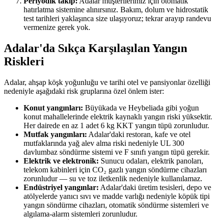
Periyodik takip:
Adalar müşterilerimiz için otomatik
hatırlatma sistemine alınırsınız. Bakım, dolum ve hidrostatik
test tarihleri yaklaşınca size ulaşıyoruz; tekrar arayıp randevu
vermenize gerek yok.
Adalar'da Sıkça Karşılaşılan Yangın
Riskleri
Adalar, ahşap köşk yoğunluğu ve tarihi otel ve pansiyonlar özelliği
nedeniyle aşağıdaki risk gruplarına özel önlem ister:
Konut yangınları:
Büyükada ve Heybeliada gibi yoğun
konut mahallelerinde elektrik kaynaklı yangın riski yüksektir.
Her dairede en az 1 adet 6 kg KKT yangın tüpü zorunludur.
Mutfak yangınları:
Adalar'daki restoran, kafe ve otel
mutfaklarında yağ alev alma riski nedeniyle UL 300
davlumbaz söndürme sistemi ve F sınıfı yangın tüpü gerekir.
Elektrik ve elektronik:
Sunucu odaları, elektrik panoları,
telekom kabinleri için CO₂ gazlı yangın söndürme cihazları
zorunludur — su ve toz iletkenlik nedeniyle kullanılamaz.
Endüstriyel yangınlar:
Adalar'daki üretim tesisleri, depo ve
atölyelerde yanıcı sıvı ve madde varlığı nedeniyle köpük tipi
yangın söndürme cihazları, otomatik söndürme sistemleri ve
algılama-alarm sistemleri zorunludur.