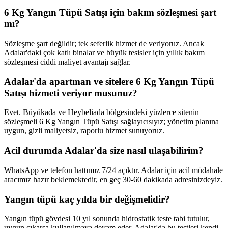
6 Kg Yangın Tüpü Satışı için bakım sözleşmesi şart
mı?
Sözleşme şart değildir; tek seferlik hizmet de veriyoruz. Ancak
Adalar'daki çok katlı binalar ve büyük tesisler için yıllık bakım
sözleşmesi ciddi maliyet avantajı sağlar.
Adalar'da apartman ve sitelere 6 Kg Yangın Tüpü
Satışı hizmeti veriyor musunuz?
Evet. Büyükada ve Heybeliada bölgesindeki yüzlerce sitenin
sözleşmeli 6 Kg Yangın Tüpü Satışı sağlayıcısıyız; yönetim planına
uygun, gizli maliyetsiz, raporlu hizmet sunuyoruz.
Acil durumda Adalar'da size nasıl ulaşabilirim?
WhatsApp ve telefon hattımız 7/24 açıktır. Adalar için acil müdahale
aracımız hazır beklemektedir, en geç 30-60 dakikada adresinizdeyiz.
Yangın tüpü kaç yılda bir değişmelidir?
Yangın tüpü gövdesi 10 yıl sonunda hidrostatik teste tabi tutulur,
uygun çıkarsa kullanılmaya devam eder. Adalar'da bu testleri kendi