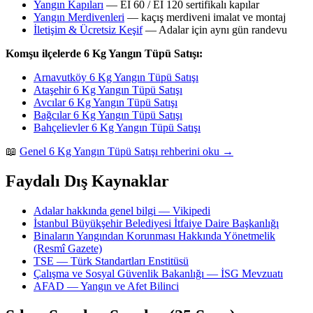
Yangın Kapıları
— EI 60 / EI 120 sertifikalı kapılar
Yangın Merdivenleri
— kaçış merdiveni imalat ve montaj
İletişim & Ücretsiz Keşif
— Adalar için aynı gün randevu
Komşu ilçelerde 6 Kg Yangın Tüpü Satışı:
Arnavutköy 6 Kg Yangın Tüpü Satışı
Ataşehir 6 Kg Yangın Tüpü Satışı
Avcılar 6 Kg Yangın Tüpü Satışı
Bağcılar 6 Kg Yangın Tüpü Satışı
Bahçelievler 6 Kg Yangın Tüpü Satışı
📖
Genel 6 Kg Yangın Tüpü Satışı rehberini oku →
Faydalı Dış Kaynaklar
Adalar hakkında genel bilgi — Vikipedi
İstanbul Büyükşehir Belediyesi İtfaiye Daire Başkanlığı
Binaların Yangından Korunması Hakkında Yönetmelik
(Resmî Gazete)
TSE — Türk Standartları Enstitüsü
Çalışma ve Sosyal Güvenlik Bakanlığı — İSG Mevzuatı
AFAD — Yangın ve Afet Bilinci