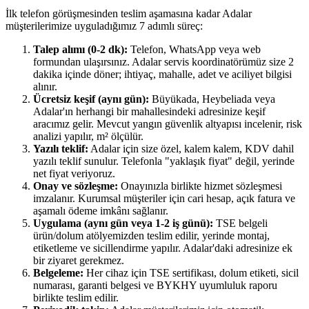
İlk telefon görüşmesinden teslim aşamasına kadar Adalar
müşterilerimize uyguladığımız 7 adımlı süreç:
Talep alımı (0-2 dk):
Telefon, WhatsApp veya web
formundan ulaşırsınız. Adalar servis koordinatörümüz size 2
dakika içinde döner; ihtiyaç, mahalle, adet ve aciliyet bilgisi
alınır.
Ücretsiz keşif (aynı gün):
Büyükada, Heybeliada veya
Adalar'ın herhangi bir mahallesindeki adresinize keşif
aracımız gelir. Mevcut yangın güvenlik altyapısı incelenir, risk
analizi yapılır, m² ölçülür.
Yazılı teklif:
Adalar için size özel, kalem kalem, KDV dahil
yazılı teklif sunulur. Telefonla "yaklaşık fiyat" değil, yerinde
net fiyat veriyoruz.
Onay ve sözleşme:
Onayınızla birlikte hizmet sözleşmesi
imzalanır. Kurumsal müşteriler için cari hesap, açık fatura ve
aşamalı ödeme imkânı sağlanır.
Uygulama (aynı gün veya 1-2 iş günü):
TSE belgeli
ürün/dolum atölyemizden teslim edilir, yerinde montaj,
etiketleme ve sicillendirme yapılır. Adalar'daki adresinize ek
bir ziyaret gerekmez.
Belgeleme:
Her cihaz için TSE sertifikası, dolum etiketi, sicil
numarası, garanti belgesi ve BYKHY uyumluluk raporu
birlikte teslim edilir.