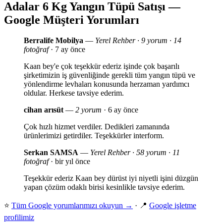
Adalar 6 Kg Yangın Tüpü Satışı —
Google Müşteri Yorumları
Berralife Mobilya
—
Yerel Rehber · 9 yorum · 14
fotoğraf
· 7 ay önce
Kaan bey'e çok teşekkür ederiz işinde çok başarılı
şirketimizin iş güvenliğinde gerekli tüm yangın tüpü ve
yönlendirme levhaları konusunda herzaman yardımcı
oldular. Herkese tavsiye ederim.
cihan arısüt
—
2 yorum
· 6 ay önce
Çok hızlı hizmet verdiler. Dedikleri zamanında
ürünlerimizi getirdiler. Teşekkürler interform.
Serkan SAMSA
—
Yerel Rehber · 58 yorum · 11
fotoğraf
· bir yıl önce
Teşekkür ederiz Kaan bey dürüst iyi niyetli işini düzgün
yapan çözüm odaklı birisi kesinlikle tavsiye ederim.
⭐
Tüm Google yorumlarımızı okuyun →
· 📍
Google işletme
profilimiz