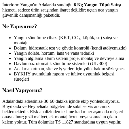
İnterform Yangın'ın Adalar'da sunduğu
6 Kg Yangın Tüpü Satışı
hizmeti, sadece ürün satışından ibaret değildir; uçtan uca yangın
güvenlik danışmanlığı paketidir.
Ne Yapıyoruz?
Yangın söndürme cihazı (KKT, CO₂, köpük, su) satışı ve
montajı
Dolum, hidrostatik test ve gövde kontrolü (kendi atölyemizde)
Yangın dolabı, hortum, lans ve vana tedariki
Yangın algılama-alarm sistemi proje, montaj ve devreye alma
Davlumbaz otomatik söndürme sistemleri (UL 300)
Adalar apartman, site ve iş yerleri için yıllık bakım sözleşmesi
BYKHY uyumluluk raporu ve itfaiye uygunluk belgesi
süreçleri
Nasıl Yapıyoruz?
Adalar'daki adresinize 30-60 dakika içinde ekip yönlendiriyoruz.
Büyükada ve Heybeliada bölgelerinde sabit servis aracımız
beklemektedir. Risk analizinden teslime kadar her aşamada müşteri
onayı alınır; gizli maliyet, ek montaj ücreti veya sonradan çıkan
kalem yoktur. Tüm dolumlar TS 11827 standardına uygun yapılır.