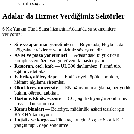
tasarrufu sağlar.
Adalar'da Hizmet Verdiğimiz Sektörler
6 Kg Yangın Tüpü Satışı hizmetini Adalar'da şu segmentlere
veriyoruz:
Site ve apartman yönetimleri
— Büyükada, Heybeliada
bölgesinde yüzlerce yapı bizimle sözleşmelidir
AVM ve plaza yönetimleri
— Adalar'daki büyük ticari
komplekslere özel yangın güvenlik master planı
Restoran, otel, kafe
— UL 300 davlumbaz, F sınıfı tüp,
eğitim ve tatbikat
Fabrika, atölye, depo
— Endüstriyel köpük, sprinkler,
hidrant, algılama sistemleri
Okul, kreş, üniversite
— EN 54 uyumlu algılama, periyodik
bakım, öğrenci tatbikatı
Hastane, klinik, eczane
— CO₂ ağırlıklı yangın söndürme,
hassas alan koruması
Kamu binaları
— Belediye, müdürlük, askeri tesisler için
BYKHY tam uyum
Lojistik ve kargo
— Filo araçları için 2 kg ve 6 kg KKT
yangın tüpü, depo söndürme