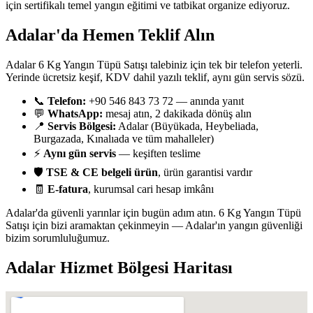
için sertifikalı temel yangın eğitimi ve tatbikat organize ediyoruz.
Adalar'da Hemen Teklif Alın
Adalar 6 Kg Yangın Tüpü Satışı talebiniz için tek bir telefon yeterli.
Yerinde ücretsiz keşif, KDV dahil yazılı teklif, aynı gün servis sözü.
📞
Telefon:
+90 546 843 73 72 — anında yanıt
💬
WhatsApp:
mesaj atın, 2 dakikada dönüş alın
📍
Servis Bölgesi:
Adalar (Büyükada, Heybeliada,
Burgazada, Kınalıada ve tüm mahalleler)
⚡
Aynı gün servis
— keşiften teslime
🛡️
TSE & CE belgeli ürün
, ürün garantisi vardır
🧾
E-fatura
, kurumsal cari hesap imkânı
Adalar'da güvenli yarınlar için bugün adım atın. 6 Kg Yangın Tüpü
Satışı için bizi aramaktan çekinmeyin — Adalar'ın yangın güvenliği
bizim sorumluluğumuz.
Adalar
Hizmet Bölgesi Haritası