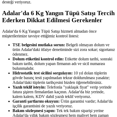
desteği veriyoruz.
Adalar'da 6 Kg Yangın Tüpü Satışı Tercih
Ederken Dikkat Edilmesi Gerekenler
Adalar'da 6 Kg Yangın Tüpü Satışı hizmeti almadan önce
müşterilerimize tavsiye ettiğimiz kontrol listesi:
TSE belgesini mutlaka sorun:
Belgeli olmayan dolum ve
ürün Adalar'daki itfaiye denetiminde sizi zora sokar; sigortanız
ödenmez.
Dolum etiketini kontrol edin:
Etikette dolum tarihi, sonraki
bakım tarihi, dolum yapan firmanın adı ve sicil numarası
bulunmalıdır.
Hidrostatik test sicilini sorgulayın:
10 yıl dolan tüplerin
gövde basınç testi yapılmadan tekrar doldurulması yasaktır;
Adalar'daki tüplerin tarihçesini bizden öğrenebilirsiniz.
Yazılı teklif isteyin:
Telefonla "yaklaşık fiyat" verip yerinde
fatura şişiren firmalardan kaçının. Adalar'da biz yerinde,
kalem kalem, KDV dahil yazılı teklif veriyoruz.
Garanti şartlarını okuyun:
Ürün garantisi vardır; Adalar'da
işçilik garantisini de yazılı veriyoruz.
Bakım sözleşmesi yapın:
Tek tek bakım siparişi yerine
Adalar'da yıllık bakım sözleşmesi hem maliyet hem zaman