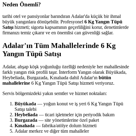
Neden Önemli?
tarihi otel ve pansiyonlar barındıran Adalar'da küçük bir ihmal
büyük yangınlara dönüşebilir. Profesyonel
6 Kg Yangın Tüpü
Satışı
hizmeti; sigorta kapsamının geçerliliğini korur, denetimlerde
firmanızı temiz çıkarır ve en önemlisi can güvenliği sağlar.
Adalar'ın Tüm Mahallelerinde 6 Kg
Yangın Tüpü Satışı
Adalar, ahşap köşk yoğunluğu özelliği nedeniyle her mahallesinde
farklı yangın risk profili taşır. İnterform Yangın olarak Büyükada,
Heybeliada, Burgazada, Kınalıada dahil Adalar'ın
bütün
mahallelerine
6 Kg Yangın Tüpü Satışı hizmeti veriyoruz.
Servis bölgemizdeki yakın semtler ve hizmet noktaları:
Büyükada
— yoğun konut ve iş yeri 6 Kg Yangın Tüpü
Satışı talebi
Heybeliada
— ticari işletmeler için periyodik bakım
Burgazada
— site yönetimlerine özel paket
Kınalıada
— fabrika/atölye dolum hizmeti
Adalar merkez ve diğer tüm mahalleler