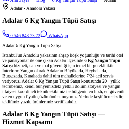
Ana Sayfa
Blog
6 Kg Yangın Tüpü Satışı
Adalar
Adalar
•
Anadolu
Yakası
Adalar 6 Kg Yangın Tüpü Satışı
0 546 843 73 72
WhatsApp
Adalar 6 Kg Yangın Tüpü Satışı
İstanbul'un Anadolu yakasının ahşap köşk yoğunluğu ve tarihi otel
ve pansiyonlar ile öne çıkan Adalar ilçesinde
6 Kg Yangın Tüpü
Satışı
hizmeti, can ve mal güvenliği için temel bir gerekliliktir.
İnterform Yangın olarak Adalar'ın Büyükada, Heybeliada,
Burgazada, Kınalıada dahil tüm mahallelerine 7/24 acil servis
veriyoruz. Adalar 6 Kg Yangın Tüpü Satışı konusunda 20+ yıllık
tecrübemiz, kendi bünyemizdeki yetkili dolum atölyesi ve yangın
itfaiyesi koordineli teknik ekibimiz ile bölgenin en hızlı, en güvenilir
ve en uygun fiyatlı çözümünü sunuyoruz. Yerinde keşif ücretsizdir;
teklifimiz yazılı, ürünlerimiz sertifikalıdır.
Adalar 6 Kg Yangın Tüpü Satışı —
Hizmet Kapsamı