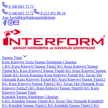
0 546 843 73 72
0 546 843 73 72
0 212 451 86 16
Ana Sayfa
Blog
Hakkımızda
İletişim
Yangın Tüpü
Kuru Kimyevi Tozlu Yangın Söndürme Cihazları
1 KG Kuru Kimyevi Yangın Tüpü
2 KG Kuru Kimyevi Yangın
Tüpü
4 KG Kuru Kimyevi Yangın Tüpü
6 KG Kuru Kimyevi Yangın
Tüpü
6 KG Krom Kaplama Kuru Kimyevi Tozlu
6 KG Tavan Tipi
Otomatik Kuru Kimyevi Tozlu
9 KG Kuru Kimyevi Yangın Tüpü
12
KG Kuru Kimyevi Yangın Tüpü
12 KG Tavan Tipi Otomatik Kuru
Kimyevi Tozlu
25 KG Kuru Kimyevi Yangın Tüpü
50 KG Kuru
Kimyevi Yangın Tüpü
Köpüklü Yangın Söndürme Cihazları
6 KG Köpüklü Yangın Tüpü
6 KG Tavan Tipi Otomatik Köpüklü
9
KG Köpüklü Yangın Tüpü
12 KG Köpüklü Yangın Tüpü
12 KG