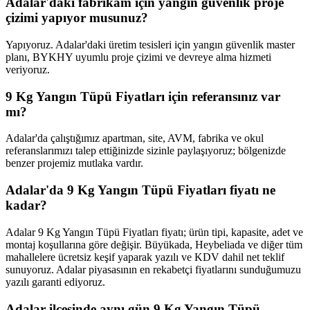
Adalar'daki fabrikam için yangın güvenlik proje
çizimi yapıyor musunuz?
Yapıyoruz. Adalar'daki üretim tesisleri için yangın güvenlik master
planı, BYKHY uyumlu proje çizimi ve devreye alma hizmeti
veriyoruz.
9 Kg Yangın Tüpü Fiyatları için referansınız var
mı?
Adalar'da çalıştığımız apartman, site, AVM, fabrika ve okul
referanslarımızı talep ettiğinizde sizinle paylaşıyoruz; bölgenizde
benzer projemiz mutlaka vardır.
Adalar'da 9 Kg Yangın Tüpü Fiyatları fiyatı ne
kadar?
Adalar 9 Kg Yangın Tüpü Fiyatları fiyatı; ürün tipi, kapasite, adet ve
montaj koşullarına göre değişir. Büyükada, Heybeliada ve diğer tüm
mahallelere ücretsiz keşif yaparak yazılı ve KDV dahil net teklif
sunuyoruz. Adalar piyasasının en rekabetçi fiyatlarını sunduğumuzu
yazılı garanti ediyoruz.
Adalar ilçesinde aynı gün 9 Kg Yangın Tüpü