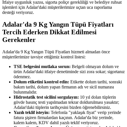
İtfaiye uygunluk yazısı, sigorta poliçe gerekliliği ve belediye ruhsat
işlemleri için Adalar'daki müşterilerimize uçtan uca raporlama
desteği veriyoruz.
Adalar'da 9 Kg Yangın Tüpü Fiyatları
Tercih Ederken Dikkat Edilmesi
Gerekenler
Adalar'da 9 Kg Yangın Tüpü Fiyatları hizmeti almadan önce
müşterilerimize tavsiye ettiğimiz kontrol listesi:
TSE belgesini mutlaka sorun:
Belgeli olmayan dolum ve
ürün Adalar'daki itfaiye denetiminde sizi zora sokar; sigortanız
ödenmez.
Dolum etiketini kontrol edin:
Etikette dolum tarihi, sonraki
bakım tarihi, dolum yapan firmanın adı ve sicil numarası
bulunmalıdır.
Hidrostatik test sicilini sorgulayın:
10 yıl dolan tüplerin
gövde basınç testi yapılmadan tekrar doldurulması yasaktır;
Adalar'daki tüplerin tarihçesini bizden öğrenebilirsiniz.
Yazılı teklif isteyin:
Telefonla "yaklaşık fiyat" verip yerinde
fatura şişiren firmalardan kaçının. Adalar'da biz yerinde,
kalem kalem, KDV dahil yazılı teklif veriyoruz.