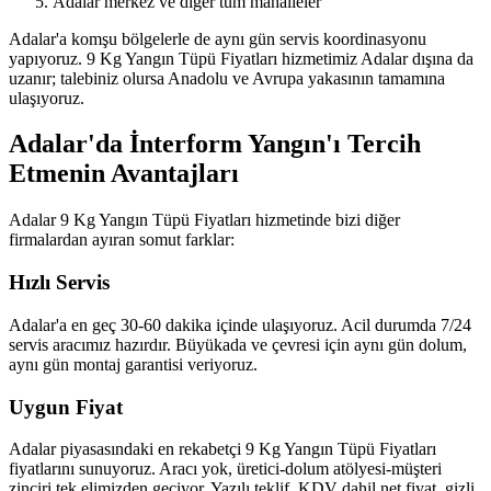
Adalar merkez ve diğer tüm mahalleler
Adalar'a komşu bölgelerle de aynı gün servis koordinasyonu
yapıyoruz. 9 Kg Yangın Tüpü Fiyatları hizmetimiz Adalar dışına da
uzanır; talebiniz olursa Anadolu ve Avrupa yakasının tamamına
ulaşıyoruz.
Adalar'da İnterform Yangın'ı Tercih
Etmenin Avantajları
Adalar 9 Kg Yangın Tüpü Fiyatları hizmetinde bizi diğer
firmalardan ayıran somut farklar:
Hızlı Servis
Adalar'a en geç 30-60 dakika içinde ulaşıyoruz. Acil durumda 7/24
servis aracımız hazırdır. Büyükada ve çevresi için aynı gün dolum,
aynı gün montaj garantisi veriyoruz.
Uygun Fiyat
Adalar piyasasındaki en rekabetçi 9 Kg Yangın Tüpü Fiyatları
fiyatlarını sunuyoruz. Aracı yok, üretici-dolum atölyesi-müşteri
zinciri tek elimizden geçiyor. Yazılı teklif, KDV dahil net fiyat, gizli