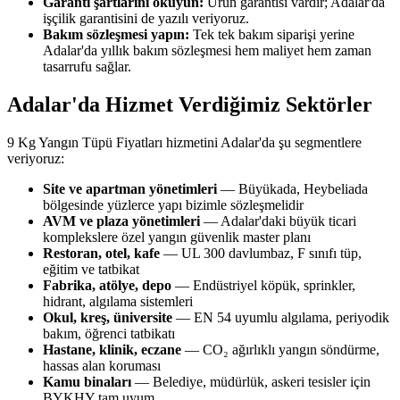
Garanti şartlarını okuyun:
Ürün garantisi vardır; Adalar'da
işçilik garantisini de yazılı veriyoruz.
Bakım sözleşmesi yapın:
Tek tek bakım siparişi yerine
Adalar'da yıllık bakım sözleşmesi hem maliyet hem zaman
tasarrufu sağlar.
Adalar'da Hizmet Verdiğimiz Sektörler
9 Kg Yangın Tüpü Fiyatları hizmetini Adalar'da şu segmentlere
veriyoruz:
Site ve apartman yönetimleri
— Büyükada, Heybeliada
bölgesinde yüzlerce yapı bizimle sözleşmelidir
AVM ve plaza yönetimleri
— Adalar'daki büyük ticari
komplekslere özel yangın güvenlik master planı
Restoran, otel, kafe
— UL 300 davlumbaz, F sınıfı tüp,
eğitim ve tatbikat
Fabrika, atölye, depo
— Endüstriyel köpük, sprinkler,
hidrant, algılama sistemleri
Okul, kreş, üniversite
— EN 54 uyumlu algılama, periyodik
bakım, öğrenci tatbikatı
Hastane, klinik, eczane
— CO₂ ağırlıklı yangın söndürme,
hassas alan koruması
Kamu binaları
— Belediye, müdürlük, askeri tesisler için
BYKHY tam uyum