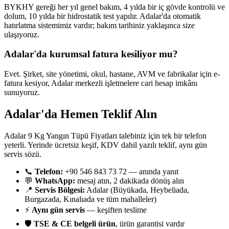
BYKHY gereği her yıl genel bakım, 4 yılda bir iç gövde kontrolü ve
dolum, 10 yılda bir hidrostatik test yapılır. Adalar'da otomatik
hatırlatma sistemimiz vardır; bakım tarihiniz yaklaşınca size
ulaşıyoruz.
Adalar'da kurumsal fatura kesiliyor mu?
Evet. Şirket, site yönetimi, okul, hastane, AVM ve fabrikalar için e-
fatura kesiyor, Adalar merkezli işletmelere cari hesap imkânı
sunuyoruz.
Adalar'da Hemen Teklif Alın
Adalar 9 Kg Yangın Tüpü Fiyatları talebiniz için tek bir telefon
yeterli. Yerinde ücretsiz keşif, KDV dahil yazılı teklif, aynı gün
servis sözü.
📞
Telefon:
+90 546 843 73 72 — anında yanıt
💬
WhatsApp:
mesaj atın, 2 dakikada dönüş alın
📍
Servis Bölgesi:
Adalar (Büyükada, Heybeliada,
Burgazada, Kınalıada ve tüm mahalleler)
⚡
Aynı gün servis
— keşiften teslime
🛡️
TSE & CE belgeli ürün
, ürün garantisi vardır