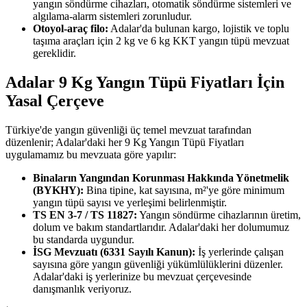
yangın söndürme cihazları, otomatik söndürme sistemleri ve
algılama-alarm sistemleri zorunludur.
Otoyol-araç filo:
Adalar'da bulunan kargo, lojistik ve toplu
taşıma araçları için 2 kg ve 6 kg KKT yangın tüpü mevzuat
gereklidir.
Adalar 9 Kg Yangın Tüpü Fiyatları İçin
Yasal Çerçeve
Türkiye'de yangın güvenliği üç temel mevzuat tarafından
düzenlenir; Adalar'daki her 9 Kg Yangın Tüpü Fiyatları
uygulamamız bu mevzuata göre yapılır:
Binaların Yangından Korunması Hakkında Yönetmelik
(BYKHY):
Bina tipine, kat sayısına, m²'ye göre minimum
yangın tüpü sayısı ve yerleşimi belirlenmiştir.
TS EN 3-7 / TS 11827:
Yangın söndürme cihazlarının üretim,
dolum ve bakım standartlarıdır. Adalar'daki her dolumumuz
bu standarda uygundur.
İSG Mevzuatı (6331 Sayılı Kanun):
İş yerlerinde çalışan
sayısına göre yangın güvenliği yükümlülüklerini düzenler.
Adalar'daki iş yerlerinize bu mevzuat çerçevesinde
danışmanlık veriyoruz.