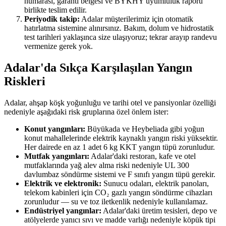
numarası, garanti belgesi ve BYKHY uyumluluk raporu
birlikte teslim edilir.
Periyodik takip:
Adalar müşterilerimiz için otomatik
hatırlatma sistemine alınırsınız. Bakım, dolum ve hidrostatik
test tarihleri yaklaşınca size ulaşıyoruz; tekrar arayıp randevu
vermenize gerek yok.
Adalar'da Sıkça Karşılaşılan Yangın
Riskleri
Adalar, ahşap köşk yoğunluğu ve tarihi otel ve pansiyonlar özelliği
nedeniyle aşağıdaki risk gruplarına özel önlem ister:
Konut yangınları:
Büyükada ve Heybeliada gibi yoğun
konut mahallelerinde elektrik kaynaklı yangın riski yüksektir.
Her dairede en az 1 adet 6 kg KKT yangın tüpü zorunludur.
Mutfak yangınları:
Adalar'daki restoran, kafe ve otel
mutfaklarında yağ alev alma riski nedeniyle UL 300
davlumbaz söndürme sistemi ve F sınıfı yangın tüpü gerekir.
Elektrik ve elektronik:
Sunucu odaları, elektrik panoları,
telekom kabinleri için CO₂ gazlı yangın söndürme cihazları
zorunludur — su ve toz iletkenlik nedeniyle kullanılamaz.
Endüstriyel yangınlar:
Adalar'daki üretim tesisleri, depo ve
atölyelerde yanıcı sıvı ve madde varlığı nedeniyle köpük tipi