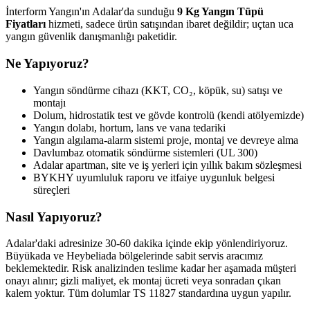
İnterform Yangın'ın Adalar'da sunduğu
9 Kg Yangın Tüpü
Fiyatları
hizmeti, sadece ürün satışından ibaret değildir; uçtan uca
yangın güvenlik danışmanlığı paketidir.
Ne Yapıyoruz?
Yangın söndürme cihazı (KKT, CO₂, köpük, su) satışı ve
montajı
Dolum, hidrostatik test ve gövde kontrolü (kendi atölyemizde)
Yangın dolabı, hortum, lans ve vana tedariki
Yangın algılama-alarm sistemi proje, montaj ve devreye alma
Davlumbaz otomatik söndürme sistemleri (UL 300)
Adalar apartman, site ve iş yerleri için yıllık bakım sözleşmesi
BYKHY uyumluluk raporu ve itfaiye uygunluk belgesi
süreçleri
Nasıl Yapıyoruz?
Adalar'daki adresinize 30-60 dakika içinde ekip yönlendiriyoruz.
Büyükada ve Heybeliada bölgelerinde sabit servis aracımız
beklemektedir. Risk analizinden teslime kadar her aşamada müşteri
onayı alınır; gizli maliyet, ek montaj ücreti veya sonradan çıkan
kalem yoktur. Tüm dolumlar TS 11827 standardına uygun yapılır.