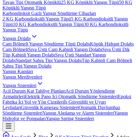
Tavan Tipi Otomatik Köpüklü
25 KG Köpüklü Yangın Tüpü
50 KG
Köpüklü Yangın Tüpü
Karbondioksit Gazlı Yangın Söndürme Cihazları
2 KG Karbondioksitli Yangın Tüpü
5 KG Karbondioksitli Yangın
Tüpü
10 KG Karbondioksitli Yangın Tüpü
30 KG Karbondioksitli
Yangın Tüpü
Yangın Dolabı
Cam Bölmeli Yangın Söndürme Tüpü Dolabı
Köpük Hidrant Dolabı
Cam Bölmeli
Sıva Üstü Cam Kabinli Yangın Dolabı
Sıva Üstü Dik
Tüp Kabinli Yangın Dolabı
Sıva Üstü Standart Yangın
Dolabı
Standart Sahra Tipi Yangın Dolabı
Tüp Kabinli Cam Bölmeli
Sahra Tipi Yangın Dolabı
Yangın Kapıları
Yangın Merdivenleri
Yangın Sistemleri
Acil Durum Kat Tahliye Planları
Acil Durum Yönlendirme
Armatürleri
Elektrik Pano İçi Otomatik Söndürme Sistemleri
Epoksi
Fabrika İçi Yol ve Yön Çizgileri
İş Güvenliği ve Uyarı
Levhaları
Güvenlik Kamerası Sistemleri
Otomatik Davlumbaz
Söndürme Sistemleri
Yangın Algılama ve Alarm Sistemleri
Yangın
Hidrofor ve Pompaları
Yangın Spring Sistemleri