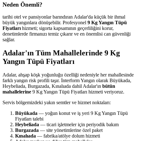
Neden Önemli?
tarihi otel ve pansiyonlar barındıran Adalar'da küçük bir ihmal
büyük yangınlara dönüşebilir. Profesyonel
9 Kg Yangın Tüpü
Fiyatları
hizmeti; sigorta kapsamının geçerliliğini korur,
denetimlerde firmanızı temiz çıkarır ve en önemlisi can güvenliği
sağlar.
Adalar'ın Tüm Mahallelerinde 9 Kg
Yangın Tüpü Fiyatları
Adalar, ahşap köşk yoğunluğu özelliği nedeniyle her mahallesinde
farklı yangın risk profili taşır. İnterform Yangın olarak Büyükada,
Heybeliada, Burgazada, Kınalıada dahil Adalar'ın
bütün
mahallelerine
9 Kg Yangın Tüpü Fiyatları hizmeti veriyoruz.
Servis bölgemizdeki yakın semtler ve hizmet noktaları:
Büyükada
— yoğun konut ve iş yeri 9 Kg Yangın Tüpü
Fiyatları talebi
Heybeliada
— ticari işletmeler için periyodik bakım
Burgazada
— site yönetimlerine özel paket
Kınalıada
— fabrika/atölye dolum hizmeti