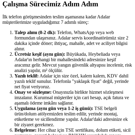
Çalışma Sürecimiz Adım Adım
İlk telefon görüşmesinden teslim aşamasına kadar Adalar
müşterilerimize uyguladığımız 7 adımlı süreç:
Talep alımı (0-2 dk):
Telefon, WhatsApp veya web
formundan ulaşırsınız. Adalar servis koordinatörümüz size 2
dakika içinde döner; ihtiyaç, mahalle, adet ve aciliyet bilgisi
alınır.
Ücretsiz keşif (aynı gün):
Büyükada, Heybeliada veya
Adalar'ın herhangi bir mahallesindeki adresinize keşif
aracımız gelir. Mevcut yangın güvenlik altyapısı incelenir, risk
analizi yapılır, m² ölçülür.
Yazılı teklif:
Adalar için size özel, kalem kalem, KDV dahil
yazılı teklif sunulur. Telefonla "yaklaşık fiyat" değil, yerinde
net fiyat veriyoruz.
Onay ve sözleşme:
Onayınızla birlikte hizmet sözleşmesi
imzalanır. Kurumsal müşteriler için cari hesap, açık fatura ve
aşamalı ödeme imkânı sağlanır.
Uygulama (aynı gün veya 1-2 iş günü):
TSE belgeli
ürün/dolum atölyemizden teslim edilir, yerinde montaj,
etiketleme ve sicillendirme yapılır. Adalar'daki adresinize ek
bir ziyaret gerekmez.
Belgeleme:
Her cihaz için TSE sertifikası, dolum etiketi, sicil