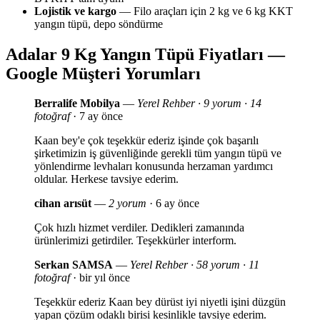
Lojistik ve kargo
— Filo araçları için 2 kg ve 6 kg KKT
yangın tüpü, depo söndürme
Adalar 9 Kg Yangın Tüpü Fiyatları —
Google Müşteri Yorumları
Berralife Mobilya
—
Yerel Rehber · 9 yorum · 14
fotoğraf
· 7 ay önce
Kaan bey'e çok teşekkür ederiz işinde çok başarılı
şirketimizin iş güvenliğinde gerekli tüm yangın tüpü ve
yönlendirme levhaları konusunda herzaman yardımcı
oldular. Herkese tavsiye ederim.
cihan arısüt
—
2 yorum
· 6 ay önce
Çok hızlı hizmet verdiler. Dedikleri zamanında
ürünlerimizi getirdiler. Teşekkürler interform.
Serkan SAMSA
—
Yerel Rehber · 58 yorum · 11
fotoğraf
· bir yıl önce
Teşekkür ederiz Kaan bey dürüst iyi niyetli işini düzgün
yapan çözüm odaklı birisi kesinlikle tavsiye ederim.