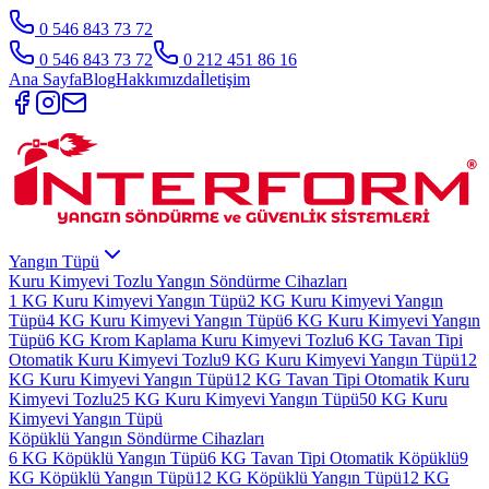
0 546 843 73 72
0 546 843 73 72
0 212 451 86 16
Ana Sayfa
Blog
Hakkımızda
İletişim
Yangın Tüpü
Kuru Kimyevi Tozlu Yangın Söndürme Cihazları
1 KG Kuru Kimyevi Yangın Tüpü
2 KG Kuru Kimyevi Yangın
Tüpü
4 KG Kuru Kimyevi Yangın Tüpü
6 KG Kuru Kimyevi Yangın
Tüpü
6 KG Krom Kaplama Kuru Kimyevi Tozlu
6 KG Tavan Tipi
Otomatik Kuru Kimyevi Tozlu
9 KG Kuru Kimyevi Yangın Tüpü
12
KG Kuru Kimyevi Yangın Tüpü
12 KG Tavan Tipi Otomatik Kuru
Kimyevi Tozlu
25 KG Kuru Kimyevi Yangın Tüpü
50 KG Kuru
Kimyevi Yangın Tüpü
Köpüklü Yangın Söndürme Cihazları
6 KG Köpüklü Yangın Tüpü
6 KG Tavan Tipi Otomatik Köpüklü
9
KG Köpüklü Yangın Tüpü
12 KG Köpüklü Yangın Tüpü
12 KG