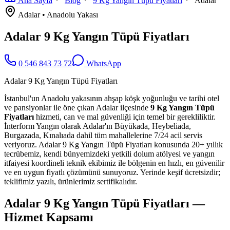
Ana Sayfa
Blog
9 Kg Yangın Tüpü Fiyatları
Adalar
Adalar
•
Anadolu
Yakası
Adalar 9 Kg Yangın Tüpü Fiyatları
0 546 843 73 72
WhatsApp
Adalar 9 Kg Yangın Tüpü Fiyatları
İstanbul'un Anadolu yakasının ahşap köşk yoğunluğu ve tarihi otel
ve pansiyonlar ile öne çıkan Adalar ilçesinde
9 Kg Yangın Tüpü
Fiyatları
hizmeti, can ve mal güvenliği için temel bir gerekliliktir.
İnterform Yangın olarak Adalar'ın Büyükada, Heybeliada,
Burgazada, Kınalıada dahil tüm mahallelerine 7/24 acil servis
veriyoruz. Adalar 9 Kg Yangın Tüpü Fiyatları konusunda 20+ yıllık
tecrübemiz, kendi bünyemizdeki yetkili dolum atölyesi ve yangın
itfaiyesi koordineli teknik ekibimiz ile bölgenin en hızlı, en güvenilir
ve en uygun fiyatlı çözümünü sunuyoruz. Yerinde keşif ücretsizdir;
teklifimiz yazılı, ürünlerimiz sertifikalıdır.
Adalar 9 Kg Yangın Tüpü Fiyatları —
Hizmet Kapsamı