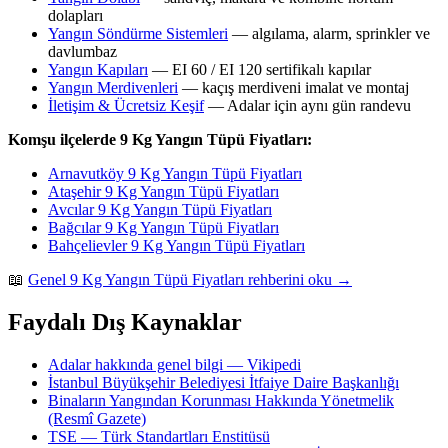
dolapları
Yangın Söndürme Sistemleri
— algılama, alarm, sprinkler ve
davlumbaz
Yangın Kapıları
— EI 60 / EI 120 sertifikalı kapılar
Yangın Merdivenleri
— kaçış merdiveni imalat ve montaj
İletişim & Ücretsiz Keşif
— Adalar için aynı gün randevu
Komşu ilçelerde 9 Kg Yangın Tüpü Fiyatları:
Arnavutköy 9 Kg Yangın Tüpü Fiyatları
Ataşehir 9 Kg Yangın Tüpü Fiyatları
Avcılar 9 Kg Yangın Tüpü Fiyatları
Bağcılar 9 Kg Yangın Tüpü Fiyatları
Bahçelievler 9 Kg Yangın Tüpü Fiyatları
📖
Genel 9 Kg Yangın Tüpü Fiyatları rehberini oku →
Faydalı Dış Kaynaklar
Adalar hakkında genel bilgi — Vikipedi
İstanbul Büyükşehir Belediyesi İtfaiye Daire Başkanlığı
Binaların Yangından Korunması Hakkında Yönetmelik
(Resmî Gazete)
TSE — Türk Standartları Enstitüsü