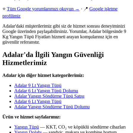
⭐
Tüm Google yorumlarımızı okuyun →
· 📍
Google işletme
profilimiz
Adalar'daki müşterilerimiz gibi siz de hizmet sonrası deneyiminizi
Google üzerinden paylaşabilirsiniz. Yorumlar, Adalar bölgesinde 9
Kg Yangın Tüpü Fiyatları hizmeti arayan komşularınız için en
güvenilir referanstır.
Adalar'da İlgili Yangın Güvenliği
Hizmetlerimiz
Adalar için diğer hizmet kategorilerimiz:
Adalar 9 Lt Yangın Tüpü
Adalar 6 Lt Yangın Tüpü Dolumu
Adalar Yangın Söndürme Tüpü Satışı
Adalar 6 Lt Yangın Tüpü
Adalar Yangın Söndürme Tüpü Dolumu
Ürün ve hizmet sayfalarımız:
Yangın Tüpü
— KKT, CO₂ ve köpüklü söndürme cihazları
Yangın Dolabı
— sandviç, makara ve kombine hortum