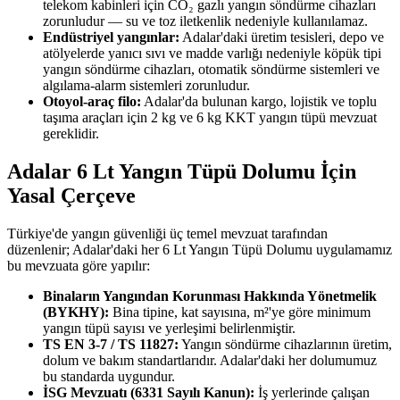
telekom kabinleri için CO₂ gazlı yangın söndürme cihazları
zorunludur — su ve toz iletkenlik nedeniyle kullanılamaz.
Endüstriyel yangınlar:
Adalar'daki üretim tesisleri, depo ve
atölyelerde yanıcı sıvı ve madde varlığı nedeniyle köpük tipi
yangın söndürme cihazları, otomatik söndürme sistemleri ve
algılama-alarm sistemleri zorunludur.
Otoyol-araç filo:
Adalar'da bulunan kargo, lojistik ve toplu
taşıma araçları için 2 kg ve 6 kg KKT yangın tüpü mevzuat
gereklidir.
Adalar 6 Lt Yangın Tüpü Dolumu İçin
Yasal Çerçeve
Türkiye'de yangın güvenliği üç temel mevzuat tarafından
düzenlenir; Adalar'daki her 6 Lt Yangın Tüpü Dolumu uygulamamız
bu mevzuata göre yapılır:
Binaların Yangından Korunması Hakkında Yönetmelik
(BYKHY):
Bina tipine, kat sayısına, m²'ye göre minimum
yangın tüpü sayısı ve yerleşimi belirlenmiştir.
TS EN 3-7 / TS 11827:
Yangın söndürme cihazlarının üretim,
dolum ve bakım standartlarıdır. Adalar'daki her dolumumuz
bu standarda uygundur.
İSG Mevzuatı (6331 Sayılı Kanun):
İş yerlerinde çalışan