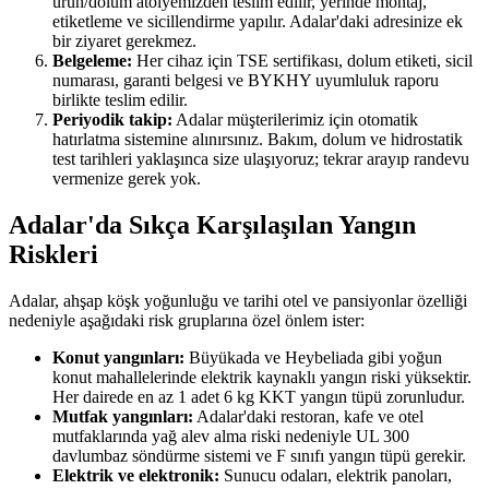
ürün/dolum atölyemizden teslim edilir, yerinde montaj,
etiketleme ve sicillendirme yapılır. Adalar'daki adresinize ek
bir ziyaret gerekmez.
Belgeleme:
Her cihaz için TSE sertifikası, dolum etiketi, sicil
numarası, garanti belgesi ve BYKHY uyumluluk raporu
birlikte teslim edilir.
Periyodik takip:
Adalar müşterilerimiz için otomatik
hatırlatma sistemine alınırsınız. Bakım, dolum ve hidrostatik
test tarihleri yaklaşınca size ulaşıyoruz; tekrar arayıp randevu
vermenize gerek yok.
Adalar'da Sıkça Karşılaşılan Yangın
Riskleri
Adalar, ahşap köşk yoğunluğu ve tarihi otel ve pansiyonlar özelliği
nedeniyle aşağıdaki risk gruplarına özel önlem ister:
Konut yangınları:
Büyükada ve Heybeliada gibi yoğun
konut mahallelerinde elektrik kaynaklı yangın riski yüksektir.
Her dairede en az 1 adet 6 kg KKT yangın tüpü zorunludur.
Mutfak yangınları:
Adalar'daki restoran, kafe ve otel
mutfaklarında yağ alev alma riski nedeniyle UL 300
davlumbaz söndürme sistemi ve F sınıfı yangın tüpü gerekir.
Elektrik ve elektronik:
Sunucu odaları, elektrik panoları,