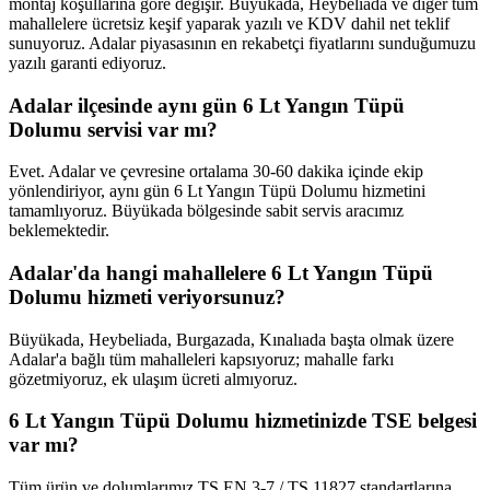
montaj koşullarına göre değişir. Büyükada, Heybeliada ve diğer tüm
mahallelere ücretsiz keşif yaparak yazılı ve KDV dahil net teklif
sunuyoruz. Adalar piyasasının en rekabetçi fiyatlarını sunduğumuzu
yazılı garanti ediyoruz.
Adalar ilçesinde aynı gün 6 Lt Yangın Tüpü
Dolumu servisi var mı?
Evet. Adalar ve çevresine ortalama 30-60 dakika içinde ekip
yönlendiriyor, aynı gün 6 Lt Yangın Tüpü Dolumu hizmetini
tamamlıyoruz. Büyükada bölgesinde sabit servis aracımız
beklemektedir.
Adalar'da hangi mahallelere 6 Lt Yangın Tüpü
Dolumu hizmeti veriyorsunuz?
Büyükada, Heybeliada, Burgazada, Kınalıada başta olmak üzere
Adalar'a bağlı tüm mahalleleri kapsıyoruz; mahalle farkı
gözetmiyoruz, ek ulaşım ücreti almıyoruz.
6 Lt Yangın Tüpü Dolumu hizmetinizde TSE belgesi
var mı?
Tüm ürün ve dolumlarımız TS EN 3-7 / TS 11827 standartlarına