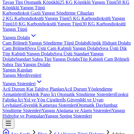
Tavan Tipi Otomatik Köpüklü
25 KG Köpüklü Yangın Tüpü
50 KG
Köpüklü Yangın Tüpü
Karbondioksit Gazlı Yangın Söndürme Cihazları
2 KG Karbondioksitli Yangın Tüpü
5 KG Karbondioksitli Yangın
Tüpü
10 KG Karbondioksitli Yangın Tüpü
30 KG Karbondioksitli
Yangın Tüpü
Yangın Dolabı
Cam Bölmeli Yangın Söndürme Tüpü Dolabı
Köpük Hidrant Dolabı
Cam Bölmeli
Sıva Üstü Cam Kabinli Yangın Dolabı
Sıva Üstü Dik
Tüp Kabinli Yangın Dolabı
Sıva Üstü Standart Yangın
Dolabı
Standart Sahra Tipi Yangın Dolabı
Tüp Kabinli Cam Bölmeli
Sahra Tipi Yangın Dolabı
Yangın Kapıları
Yangın Merdivenleri
Yangın Sistemleri
Acil Durum Kat Tahliye Planları
Acil Durum Yönlendirme
Armatürleri
Elektrik Pano İçi Otomatik Söndürme Sistemleri
Epoksi
Fabrika İçi Yol ve Yön Çizgileri
İş Güvenliği ve Uyarı
Levhaları
Güvenlik Kamerası Sistemleri
Otomatik Davlumbaz
Söndürme Sistemleri
Yangın Algılama ve Alarm Sistemleri
Yangın
Hidrofor ve Pompaları
Yangın Spring Sistemleri