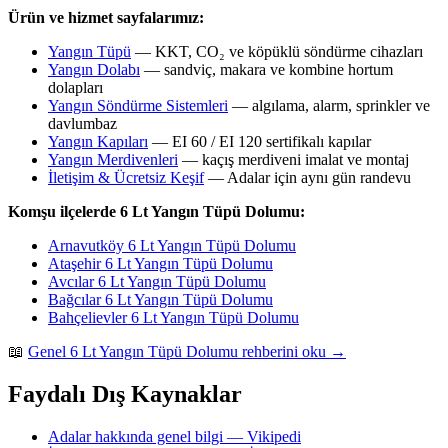
Ürün ve hizmet sayfalarımız:
Yangın Tüpü
— KKT, CO₂ ve köpüklü söndürme cihazları
Yangın Dolabı
— sandviç, makara ve kombine hortum
dolapları
Yangın Söndürme Sistemleri
— algılama, alarm, sprinkler ve
davlumbaz
Yangın Kapıları
— EI 60 / EI 120 sertifikalı kapılar
Yangın Merdivenleri
— kaçış merdiveni imalat ve montaj
İletişim & Ücretsiz Keşif
— Adalar için aynı gün randevu
Komşu ilçelerde 6 Lt Yangın Tüpü Dolumu:
Arnavutköy 6 Lt Yangın Tüpü Dolumu
Ataşehir 6 Lt Yangın Tüpü Dolumu
Avcılar 6 Lt Yangın Tüpü Dolumu
Bağcılar 6 Lt Yangın Tüpü Dolumu
Bahçelievler 6 Lt Yangın Tüpü Dolumu
📖
Genel 6 Lt Yangın Tüpü Dolumu rehberini oku →
Faydalı Dış Kaynaklar
Adalar hakkında genel bilgi — Vikipedi