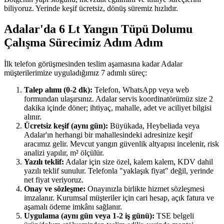
biliyoruz. Yerinde keşif ücretsiz, dönüş süremiz hızlıdır.
Adalar'da 6 Lt Yangın Tüpü Dolumu
Çalışma Sürecimiz Adım Adım
İlk telefon görüşmesinden teslim aşamasına kadar Adalar
müşterilerimize uyguladığımız 7 adımlı süreç:
Talep alımı (0-2 dk):
Telefon, WhatsApp veya web
formundan ulaşırsınız. Adalar servis koordinatörümüz size 2
dakika içinde döner; ihtiyaç, mahalle, adet ve aciliyet bilgisi
alınır.
Ücretsiz keşif (aynı gün):
Büyükada, Heybeliada veya
Adalar'ın herhangi bir mahallesindeki adresinize keşif
aracımız gelir. Mevcut yangın güvenlik altyapısı incelenir, risk
analizi yapılır, m² ölçülür.
Yazılı teklif:
Adalar için size özel, kalem kalem, KDV dahil
yazılı teklif sunulur. Telefonla "yaklaşık fiyat" değil, yerinde
net fiyat veriyoruz.
Onay ve sözleşme:
Onayınızla birlikte hizmet sözleşmesi
imzalanır. Kurumsal müşteriler için cari hesap, açık fatura ve
aşamalı ödeme imkânı sağlanır.
Uygulama (aynı gün veya 1-2 iş günü):
TSE belgeli