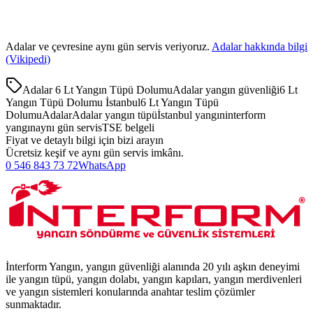
Adalar
ve çevresine aynı gün servis veriyoruz.
Adalar
hakkında bilgi
(Vikipedi)
Adalar 6 Lt Yangın Tüpü Dolumu
Adalar yangın güvenliği
6 Lt
Yangın Tüpü Dolumu İstanbul
6 Lt Yangın Tüpü
Dolumu
Adalar
Adalar yangın tüpü
İstanbul yangın
interform
yangın
aynı gün servis
TSE belgeli
Fiyat ve detaylı bilgi için bizi arayın
Ücretsiz keşif ve aynı gün servis imkânı.
0 546 843 73 72
WhatsApp
İnterform Yangın, yangın güvenliği alanında 20 yılı aşkın deneyimi
ile yangın tüpü, yangın dolabı, yangın kapıları, yangın merdivenleri
ve yangın sistemleri konularında anahtar teslim çözümler
sunmaktadır.