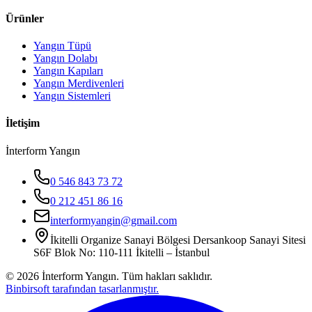
Ürünler
Yangın Tüpü
Yangın Dolabı
Yangın Kapıları
Yangın Merdivenleri
Yangın Sistemleri
İletişim
İnterform Yangın
0 546 843 73 72
0 212 451 86 16
interformyangin@gmail.com
İkitelli Organize Sanayi Bölgesi Dersankoop Sanayi Sitesi
S6F Blok No: 110-111 İkitelli – İstanbul
©
2026
İnterform Yangın. Tüm hakları saklıdır.
Binbirsoft tarafından tasarlanmıştır.