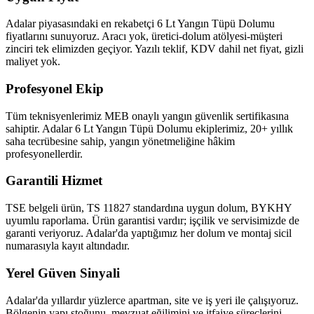
Adalar piyasasındaki en rekabetçi 6 Lt Yangın Tüpü Dolumu
fiyatlarını sunuyoruz. Aracı yok, üretici-dolum atölyesi-müşteri
zinciri tek elimizden geçiyor. Yazılı teklif, KDV dahil net fiyat, gizli
maliyet yok.
Profesyonel Ekip
Tüm teknisyenlerimiz MEB onaylı yangın güvenlik sertifikasına
sahiptir. Adalar 6 Lt Yangın Tüpü Dolumu ekiplerimiz, 20+ yıllık
saha tecrübesine sahip, yangın yönetmeliğine hâkim
profesyonellerdir.
Garantili Hizmet
TSE belgeli ürün, TS 11827 standardına uygun dolum, BYKHY
uyumlu raporlama. Ürün garantisi vardır; işçilik ve servisimizde de
garanti veriyoruz. Adalar'da yaptığımız her dolum ve montaj sicil
numarasıyla kayıt altındadır.
Yerel Güven Sinyali
Adalar'da yıllardır yüzlerce apartman, site ve iş yeri ile çalışıyoruz.
Bölgenin yapı stoğunu, mevzuat eğilimini ve itfaiye süreçlerini