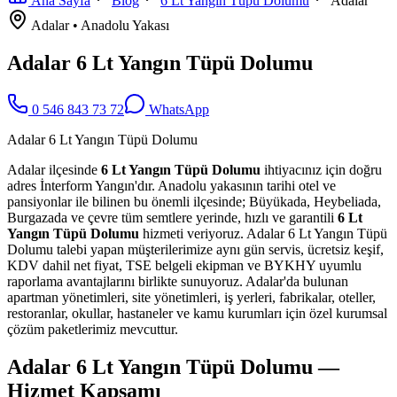
Ana Sayfa
Blog
6 Lt Yangın Tüpü Dolumu
Adalar
Adalar
•
Anadolu
Yakası
Adalar 6 Lt Yangın Tüpü Dolumu
0 546 843 73 72
WhatsApp
Adalar 6 Lt Yangın Tüpü Dolumu
Adalar ilçesinde
6 Lt Yangın Tüpü Dolumu
ihtiyacınız için doğru
adres İnterform Yangın'dır. Anadolu yakasının tarihi otel ve
pansiyonlar ile bilinen bu önemli ilçesinde; Büyükada, Heybeliada,
Burgazada ve çevre tüm semtlere yerinde, hızlı ve garantili
6 Lt
Yangın Tüpü Dolumu
hizmeti veriyoruz. Adalar 6 Lt Yangın Tüpü
Dolumu talebi yapan müşterilerimize aynı gün servis, ücretsiz keşif,
KDV dahil net fiyat, TSE belgeli ekipman ve BYKHY uyumlu
raporlama avantajlarını birlikte sunuyoruz. Adalar'da bulunan
apartman yönetimleri, site yönetimleri, iş yerleri, fabrikalar, oteller,
restoranlar, okullar, hastaneler ve kamu kurumları için özel kurumsal
çözüm paketlerimiz mevcuttur.
Adalar 6 Lt Yangın Tüpü Dolumu —
Hizmet Kapsamı