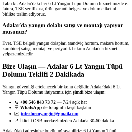
Tabii ki. Adalar'daki her 6 Lt Yangın Tüpü Dolumu hizmetimizde e-
fatura, TSE sertifikası, ürün garanti belgesi ve dolum etiketini
birlikte teslim ediyoruz.
Adalar'da yangın dolabı satışı ve montajı yapıyor
musunuz?
Evet. TSE belgeli yangın dolapları (sandviç hortum, makara hortum,
kombine) satışı, montajı ve periyodik bakımı Adalar'da hizmet
yelpazemizdedir.
Bize Ulaşın — Adalar 6 Lt Yangın Tüpü
Dolumu Teklifi 2 Dakikada
Yangın güvenliği ertelenecek bir konu değildir. Adalar'daki 6 Lt
Yangın Tüpü Dolumu ihtiyacınız için
şimdi
bize ulaşın:
📞
+90 546 843 73 72
— 7/24 açık hat
💬
WhatsApp
ile fotoğraflı keşif başlatın
✉️
interformyangin@gmail.com
📍 İkitelli OSB merkezimizden Adalar'a 30-60 dakika
Adalar'daki adresinize bugün uğrayabiliriz; 6 Lt Yangın Tüpü