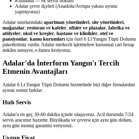
Kınalıada — ek servis noktası
Adalar çevre ilçeleri (Anadolu/Avrupa yakası ayrımı
yapmıyoruz)
Adalar sınırlarındaki
apartman yönetimleri
,
site yönetimleri
,
mağazalar
,
restoran ve kafeler
,
ofisler ve plazalar
,
fabrika ve
atölyeler
,
okul ve kreşler
,
hastane ve klinikler
,
otel ve
pansiyonlar
,
kamu kurumları
için özel 6 Lt Yangın Tüpü Dolumu
paketlerimiz vardır. Adalar merkezli işletmelere kurumsal cari hesap
imkânı sunuyor, e-fatura kesiyoruz.
Adalar'da İnterform Yangın'ı Tercih
Etmenin Avantajları
Adalar 6 Lt Yangın Tüpü Dolumu hizmetinde bizi diğer firmalardan
ayıran somut farklar:
Hızlı Servis
Adalar'a en geç 30-60 dakika içinde ulaşıyoruz. Acil durumda 7/24
servis aracımız hazırdır. Büyükada ve çevresi için aynı gün dolum,
aynı gün montaj garantisi veriyoruz.
Uygun Fiyat