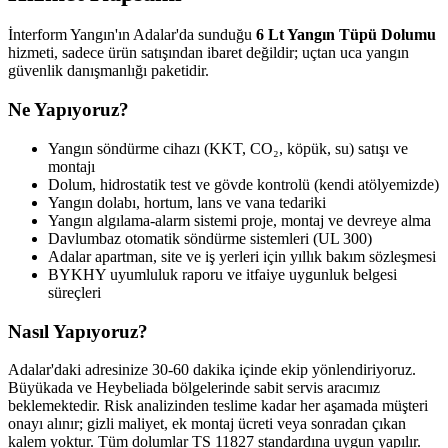
İnterform Yangın'ın Adalar'da sunduğu
6 Lt Yangın Tüpü Dolumu
hizmeti, sadece ürün satışından ibaret değildir; uçtan uca yangın
güvenlik danışmanlığı paketidir.
Ne Yapıyoruz?
Yangın söndürme cihazı (KKT, CO₂, köpük, su) satışı ve
montajı
Dolum, hidrostatik test ve gövde kontrolü (kendi atölyemizde)
Yangın dolabı, hortum, lans ve vana tedariki
Yangın algılama-alarm sistemi proje, montaj ve devreye alma
Davlumbaz otomatik söndürme sistemleri (UL 300)
Adalar apartman, site ve iş yerleri için yıllık bakım sözleşmesi
BYKHY uyumluluk raporu ve itfaiye uygunluk belgesi
süreçleri
Nasıl Yapıyoruz?
Adalar'daki adresinize 30-60 dakika içinde ekip yönlendiriyoruz.
Büyükada ve Heybeliada bölgelerinde sabit servis aracımız
beklemektedir. Risk analizinden teslime kadar her aşamada müşteri
onayı alınır; gizli maliyet, ek montaj ücreti veya sonradan çıkan
kalem yoktur. Tüm dolumlar TS 11827 standardına uygun yapılır.