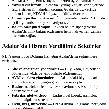
Adalar'daki tüplerin tarihçesini bizden öğrenebilirsiniz.
Yazılı teklif isteyin:
Telefonla "yaklaşık fiyat" verip yerinde
fatura şişiren firmalardan kaçının. Adalar'da biz yerinde,
kalem kalem, KDV dahil yazılı teklif veriyoruz.
Garanti şartlarını okuyun:
Ürün garantisi vardır; Adalar'da
işçilik garantisini de yazılı veriyoruz.
Bakım sözleşmesi yapın:
Tek tek bakım siparişi yerine
Adalar'da yıllık bakım sözleşmesi hem maliyet hem zaman
tasarrufu sağlar.
Adalar'da Hizmet Verdiğimiz Sektörler
6 Lt Yangın Tüpü Dolumu hizmetini Adalar'da şu segmentlere
veriyoruz:
Site ve apartman yönetimleri
— Büyükada, Heybeliada
bölgesinde yüzlerce yapı bizimle sözleşmelidir
AVM ve plaza yönetimleri
— Adalar'daki büyük ticari
komplekslere özel yangın güvenlik master planı
Restoran, otel, kafe
— UL 300 davlumbaz, F sınıfı tüp,
eğitim ve tatbikat
Fabrika, atölye, depo
— Endüstriyel köpük, sprinkler,
hidrant, algılama sistemleri
Okul, kreş, üniversite
— EN 54 uyumlu algılama, periyodik
bakım, öğrenci tatbikatı