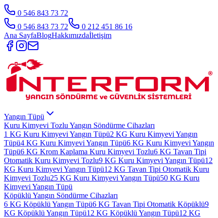
0 546 843 73 72
0 546 843 73 72
0 212 451 86 16
Ana Sayfa
Blog
Hakkımızda
İletişim
Yangın Tüpü
Kuru Kimyevi Tozlu Yangın Söndürme Cihazları
1 KG Kuru Kimyevi Yangın Tüpü
2 KG Kuru Kimyevi Yangın
Tüpü
4 KG Kuru Kimyevi Yangın Tüpü
6 KG Kuru Kimyevi Yangın
Tüpü
6 KG Krom Kaplama Kuru Kimyevi Tozlu
6 KG Tavan Tipi
Otomatik Kuru Kimyevi Tozlu
9 KG Kuru Kimyevi Yangın Tüpü
12
KG Kuru Kimyevi Yangın Tüpü
12 KG Tavan Tipi Otomatik Kuru
Kimyevi Tozlu
25 KG Kuru Kimyevi Yangın Tüpü
50 KG Kuru
Kimyevi Yangın Tüpü
Köpüklü Yangın Söndürme Cihazları
6 KG Köpüklü Yangın Tüpü
6 KG Tavan Tipi Otomatik Köpüklü
9
KG Köpüklü Yangın Tüpü
12 KG Köpüklü Yangın Tüpü
12 KG