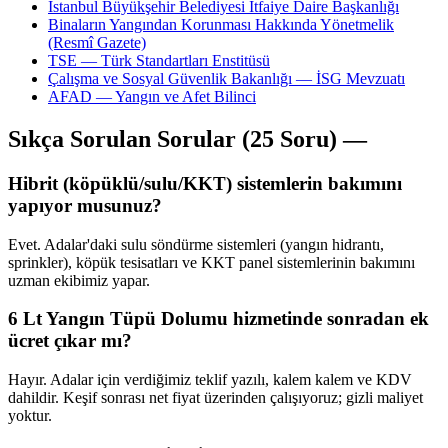
İstanbul Büyükşehir Belediyesi İtfaiye Daire Başkanlığı
Binaların Yangından Korunması Hakkında Yönetmelik
(Resmî Gazete)
TSE — Türk Standartları Enstitüsü
Çalışma ve Sosyal Güvenlik Bakanlığı — İSG Mevzuatı
AFAD — Yangın ve Afet Bilinci
Sıkça Sorulan Sorular (25 Soru) —
Hibrit (köpüklü/sulu/KKT) sistemlerin bakımını
yapıyor musunuz?
Evet. Adalar'daki sulu söndürme sistemleri (yangın hidrantı,
sprinkler), köpük tesisatları ve KKT panel sistemlerinin bakımını
uzman ekibimiz yapar.
6 Lt Yangın Tüpü Dolumu hizmetinde sonradan ek
ücret çıkar mı?
Hayır. Adalar için verdiğimiz teklif yazılı, kalem kalem ve KDV
dahildir. Keşif sonrası net fiyat üzerinden çalışıyoruz; gizli maliyet
yoktur.