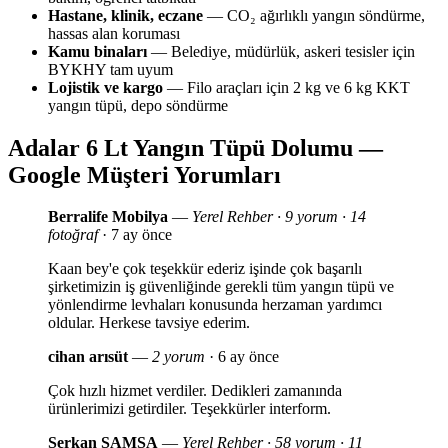
Hastane, klinik, eczane
— CO₂ ağırlıklı yangın söndürme,
hassas alan koruması
Kamu binaları
— Belediye, müdürlük, askeri tesisler için
BYKHY tam uyum
Lojistik ve kargo
— Filo araçları için 2 kg ve 6 kg KKT
yangın tüpü, depo söndürme
Adalar 6 Lt Yangın Tüpü Dolumu —
Google Müşteri Yorumları
Berralife Mobilya
—
Yerel Rehber · 9 yorum · 14
fotoğraf
· 7 ay önce
Kaan bey'e çok teşekkür ederiz işinde çok başarılı
şirketimizin iş güvenliğinde gerekli tüm yangın tüpü ve
yönlendirme levhaları konusunda herzaman yardımcı
oldular. Herkese tavsiye ederim.
cihan arısüt
—
2 yorum
· 6 ay önce
Çok hızlı hizmet verdiler. Dedikleri zamanında
ürünlerimizi getirdiler. Teşekkürler interform.
Serkan SAMSA
—
Yerel Rehber · 58 yorum · 11