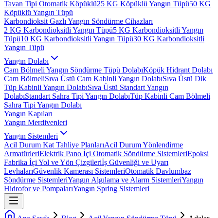
Tavan Tipi Otomatik Köpüklü
25 KG Köpüklü Yangın Tüpü
50 KG
Köpüklü Yangın Tüpü
Karbondioksit Gazlı Yangın Söndürme Cihazları
2 KG Karbondioksitli Yangın Tüpü
5 KG Karbondioksitli Yangın
Tüpü
10 KG Karbondioksitli Yangın Tüpü
30 KG Karbondioksitli
Yangın Tüpü
Yangın Dolabı
Cam Bölmeli Yangın Söndürme Tüpü Dolabı
Köpük Hidrant Dolabı
Cam Bölmeli
Sıva Üstü Cam Kabinli Yangın Dolabı
Sıva Üstü Dik
Tüp Kabinli Yangın Dolabı
Sıva Üstü Standart Yangın
Dolabı
Standart Sahra Tipi Yangın Dolabı
Tüp Kabinli Cam Bölmeli
Sahra Tipi Yangın Dolabı
Yangın Kapıları
Yangın Merdivenleri
Yangın Sistemleri
Acil Durum Kat Tahliye Planları
Acil Durum Yönlendirme
Armatürleri
Elektrik Pano İçi Otomatik Söndürme Sistemleri
Epoksi
Fabrika İçi Yol ve Yön Çizgileri
İş Güvenliği ve Uyarı
Levhaları
Güvenlik Kamerası Sistemleri
Otomatik Davlumbaz
Söndürme Sistemleri
Yangın Algılama ve Alarm Sistemleri
Yangın
Hidrofor ve Pompaları
Yangın Spring Sistemleri