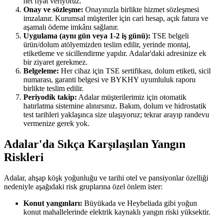
net fiyat veriyoruz.
Onay ve sözleşme:
Onayınızla birlikte hizmet sözleşmesi
imzalanır. Kurumsal müşteriler için cari hesap, açık fatura ve
aşamalı ödeme imkânı sağlanır.
Uygulama (aynı gün veya 1-2 iş günü):
TSE belgeli
ürün/dolum atölyemizden teslim edilir, yerinde montaj,
etiketleme ve sicillendirme yapılır. Adalar'daki adresinize ek
bir ziyaret gerekmez.
Belgeleme:
Her cihaz için TSE sertifikası, dolum etiketi, sicil
numarası, garanti belgesi ve BYKHY uyumluluk raporu
birlikte teslim edilir.
Periyodik takip:
Adalar müşterilerimiz için otomatik
hatırlatma sistemine alınırsınız. Bakım, dolum ve hidrostatik
test tarihleri yaklaşınca size ulaşıyoruz; tekrar arayıp randevu
vermenize gerek yok.
Adalar'da Sıkça Karşılaşılan Yangın
Riskleri
Adalar, ahşap köşk yoğunluğu ve tarihi otel ve pansiyonlar özelliği
nedeniyle aşağıdaki risk gruplarına özel önlem ister:
Konut yangınları:
Büyükada ve Heybeliada gibi yoğun
konut mahallelerinde elektrik kaynaklı yangın riski yüksektir.