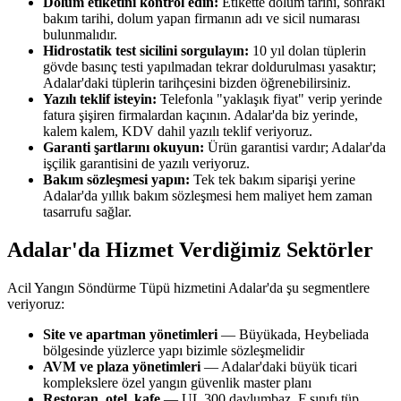
Dolum etiketini kontrol edin:
Etikette dolum tarihi, sonraki
bakım tarihi, dolum yapan firmanın adı ve sicil numarası
bulunmalıdır.
Hidrostatik test sicilini sorgulayın:
10 yıl dolan tüplerin
gövde basınç testi yapılmadan tekrar doldurulması yasaktır;
Adalar'daki tüplerin tarihçesini bizden öğrenebilirsiniz.
Yazılı teklif isteyin:
Telefonla "yaklaşık fiyat" verip yerinde
fatura şişiren firmalardan kaçının. Adalar'da biz yerinde,
kalem kalem, KDV dahil yazılı teklif veriyoruz.
Garanti şartlarını okuyun:
Ürün garantisi vardır; Adalar'da
işçilik garantisini de yazılı veriyoruz.
Bakım sözleşmesi yapın:
Tek tek bakım siparişi yerine
Adalar'da yıllık bakım sözleşmesi hem maliyet hem zaman
tasarrufu sağlar.
Adalar'da Hizmet Verdiğimiz Sektörler
Acil Yangın Söndürme Tüpü hizmetini Adalar'da şu segmentlere
veriyoruz:
Site ve apartman yönetimleri
— Büyükada, Heybeliada
bölgesinde yüzlerce yapı bizimle sözleşmelidir
AVM ve plaza yönetimleri
— Adalar'daki büyük ticari
komplekslere özel yangın güvenlik master planı
Restoran, otel, kafe
— UL 300 davlumbaz, F sınıfı tüp,