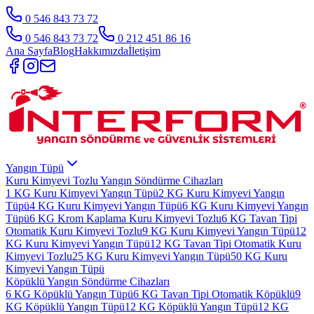
0 546 843 73 72
0 546 843 73 72
0 212 451 86 16
Ana Sayfa
Blog
Hakkımızda
İletişim
Yangın Tüpü
Kuru Kimyevi Tozlu Yangın Söndürme Cihazları
1 KG Kuru Kimyevi Yangın Tüpü
2 KG Kuru Kimyevi Yangın
Tüpü
4 KG Kuru Kimyevi Yangın Tüpü
6 KG Kuru Kimyevi Yangın
Tüpü
6 KG Krom Kaplama Kuru Kimyevi Tozlu
6 KG Tavan Tipi
Otomatik Kuru Kimyevi Tozlu
9 KG Kuru Kimyevi Yangın Tüpü
12
KG Kuru Kimyevi Yangın Tüpü
12 KG Tavan Tipi Otomatik Kuru
Kimyevi Tozlu
25 KG Kuru Kimyevi Yangın Tüpü
50 KG Kuru
Kimyevi Yangın Tüpü
Köpüklü Yangın Söndürme Cihazları
6 KG Köpüklü Yangın Tüpü
6 KG Tavan Tipi Otomatik Köpüklü
9
KG Köpüklü Yangın Tüpü
12 KG Köpüklü Yangın Tüpü
12 KG