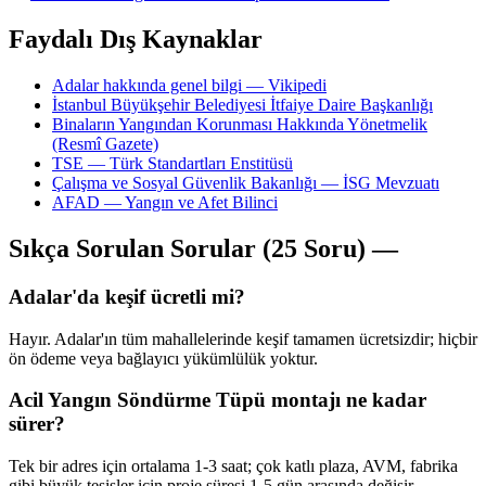
Faydalı Dış Kaynaklar
Adalar hakkında genel bilgi — Vikipedi
İstanbul Büyükşehir Belediyesi İtfaiye Daire Başkanlığı
Binaların Yangından Korunması Hakkında Yönetmelik
(Resmî Gazete)
TSE — Türk Standartları Enstitüsü
Çalışma ve Sosyal Güvenlik Bakanlığı — İSG Mevzuatı
AFAD — Yangın ve Afet Bilinci
Sıkça Sorulan Sorular (25 Soru) —
Adalar'da keşif ücretli mi?
Hayır. Adalar'ın tüm mahallelerinde keşif tamamen ücretsizdir; hiçbir
ön ödeme veya bağlayıcı yükümlülük yoktur.
Acil Yangın Söndürme Tüpü montajı ne kadar
sürer?
Tek bir adres için ortalama 1-3 saat; çok katlı plaza, AVM, fabrika
gibi büyük tesisler için proje süresi 1-5 gün arasında değişir.