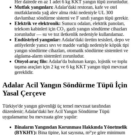
Her dairede en az 1 adet 6 kg KKT yangın tüpü zorunludur.
Mutfak yangınları:
Adalar'daki restoran, kafe ve otel
mutfaklarında yağ alev alma riski nedeniyle UL 300
davlumbaz söndürme sistemi ve F sınıfı yangın tüpü gerekir.
Elektrik ve elektronik:
Sunucu odaları, elektrik panoları,
telekom kabinleri için CO₂ gazlı yangın söndürme cihazları
zorunludur — su ve toz iletkenlik nedeniyle kullanılamaz.
Endüstriyel yangınlar:
Adalar'daki üretim tesisleri, depo ve
atölyelerde yanıcı sıvı ve madde varlığı nedeniyle köpük tipi
yangın söndürme cihazları, otomatik söndürme sistemleri ve
algılama-alarm sistemleri zorunludur.
Otoyol-araç filo:
Adalar'da bulunan kargo, lojistik ve toplu
taşıma araçları için 2 kg ve 6 kg KKT yangın tüpü mevzuat
gereklidir.
Adalar Acil Yangın Söndürme Tüpü İçin
Yasal Çerçeve
Türkiye'de yangın güvenliği üç temel mevzuat tarafından
düzenlenir; Adalar'daki her Acil Yangın Söndürme Tüpü
uygulamamız bu mevzuata göre yapılır:
Binaların Yangından Korunması Hakkında Yönetmelik
(BYKHY):
Bina tipine, kat sayısına, m²'ye göre minimum