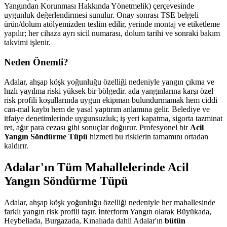
Yangından Korunması Hakkında Yönetmelik) çerçevesinde
uygunluk değerlendirmesi sunulur. Onay sonrası TSE belgeli
ürün/dolum atölyemizden teslim edilir, yerinde montaj ve etiketleme
yapılır; her cihaza ayrı sicil numarası, dolum tarihi ve sonraki bakım
takvimi işlenir.
Neden Önemli?
Adalar, ahşap köşk yoğunluğu özelliği nedeniyle yangın çıkma ve
hızlı yayılma riski yüksek bir bölgedir. ada yangınlarına karşı özel
risk profili koşullarında uygun ekipman bulundurmamak hem ciddi
can-mal kaybı hem de yasal yaptırım anlamına gelir. Belediye ve
itfaiye denetimlerinde uygunsuzluk; iş yeri kapatma, sigorta tazminat
ret, ağır para cezası gibi sonuçlar doğurur. Profesyonel bir
Acil
Yangın Söndürme Tüpü
hizmeti bu risklerin tamamını ortadan
kaldırır.
Adalar'ın Tüm Mahallelerinde Acil
Yangın Söndürme Tüpü
Adalar, ahşap köşk yoğunluğu özelliği nedeniyle her mahallesinde
farklı yangın risk profili taşır. İnterform Yangın olarak Büyükada,
Heybeliada, Burgazada, Kınalıada dahil Adalar'ın
bütün