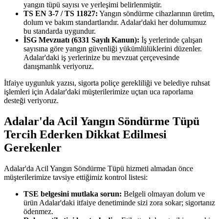
yangın tüpü sayısı ve yerleşimi belirlenmiştir.
TS EN 3-7 / TS 11827:
Yangın söndürme cihazlarının üretim,
dolum ve bakım standartlarıdır. Adalar'daki her dolumumuz
bu standarda uygundur.
İSG Mevzuatı (6331 Sayılı Kanun):
İş yerlerinde çalışan
sayısına göre yangın güvenliği yükümlülüklerini düzenler.
Adalar'daki iş yerlerinize bu mevzuat çerçevesinde
danışmanlık veriyoruz.
İtfaiye uygunluk yazısı, sigorta poliçe gerekliliği ve belediye ruhsat
işlemleri için Adalar'daki müşterilerimize uçtan uca raporlama
desteği veriyoruz.
Adalar'da Acil Yangın Söndürme Tüpü
Tercih Ederken Dikkat Edilmesi
Gerekenler
Adalar'da Acil Yangın Söndürme Tüpü hizmeti almadan önce
müşterilerimize tavsiye ettiğimiz kontrol listesi:
TSE belgesini mutlaka sorun:
Belgeli olmayan dolum ve
ürün Adalar'daki itfaiye denetiminde sizi zora sokar; sigortanız
ödenmez.