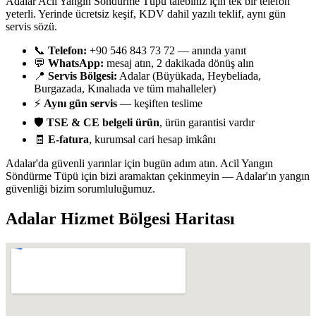
Adalar Acil Yangın Söndürme Tüpü talebiniz için tek bir telefon
yeterli. Yerinde ücretsiz keşif, KDV dahil yazılı teklif, aynı gün
servis sözü.
📞
Telefon:
+90 546 843 73 72 — anında yanıt
💬
WhatsApp:
mesaj atın, 2 dakikada dönüş alın
📍
Servis Bölgesi:
Adalar (Büyükada, Heybeliada,
Burgazada, Kınalıada ve tüm mahalleler)
⚡
Aynı gün servis
— keşiften teslime
🛡️
TSE & CE belgeli ürün
, ürün garantisi vardır
🧾
E-fatura
, kurumsal cari hesap imkânı
Adalar'da güvenli yarınlar için bugün adım atın. Acil Yangın
Söndürme Tüpü için bizi aramaktan çekinmeyin — Adalar'ın yangın
güvenliği bizim sorumluluğumuz.
Adalar
Hizmet Bölgesi Haritası