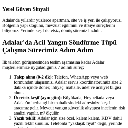
Yerel Güven Sinyali
Adalar'da yıllardır yüzlerce apartman, site ve iş yeri ile çalışıyoruz.
Bölgenin yapı stoğunu, mevzuat eğilimini ve itfaiye süreçlerini
biliyoruz. Yerinde keşif ücretsiz, dönüş süremiz hızlıdır.
Adalar'da Acil Yangın Söndürme Tüpü
Çalışma Sürecimiz Adım Adım
İlk telefon görüşmesinden teslim aşamasına kadar Adalar
müşterilerimize uyguladığımız 7 adımlı süreç:
Talep alımı (0-2 dk):
Telefon, WhatsApp veya web
formundan ulaşırsınız. Adalar servis koordinatörümüz size 2
dakika içinde döner; ihtiyaç, mahalle, adet ve aciliyet bilgisi
alınır.
Ücretsiz keşif (aynı gün):
Büyükada, Heybeliada veya
Adalar'ın herhangi bir mahallesindeki adresinize keşif
aracımız gelir. Mevcut yangın güvenlik altyapısı incelenir, risk
analizi yapılır, m² ölçülür.
Yazılı teklif:
Adalar için size özel, kalem kalem, KDV dahil
yazılı teklif sunulur. Telefonla "yaklaşık fiyat" değil, yerinde