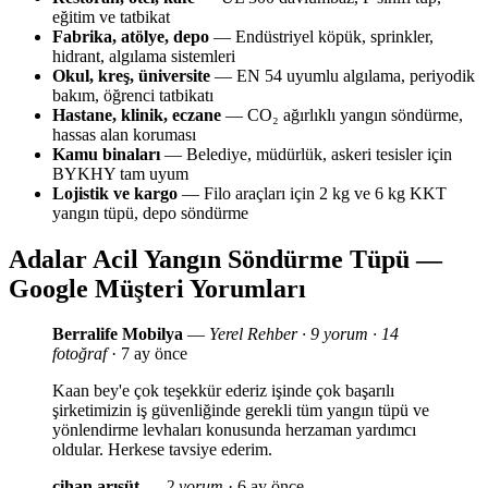
eğitim ve tatbikat
Fabrika, atölye, depo
— Endüstriyel köpük, sprinkler,
hidrant, algılama sistemleri
Okul, kreş, üniversite
— EN 54 uyumlu algılama, periyodik
bakım, öğrenci tatbikatı
Hastane, klinik, eczane
— CO₂ ağırlıklı yangın söndürme,
hassas alan koruması
Kamu binaları
— Belediye, müdürlük, askeri tesisler için
BYKHY tam uyum
Lojistik ve kargo
— Filo araçları için 2 kg ve 6 kg KKT
yangın tüpü, depo söndürme
Adalar Acil Yangın Söndürme Tüpü —
Google Müşteri Yorumları
Berralife Mobilya
—
Yerel Rehber · 9 yorum · 14
fotoğraf
· 7 ay önce
Kaan bey'e çok teşekkür ederiz işinde çok başarılı
şirketimizin iş güvenliğinde gerekli tüm yangın tüpü ve
yönlendirme levhaları konusunda herzaman yardımcı
oldular. Herkese tavsiye ederim.
cihan arısüt
—
2 yorum
· 6 ay önce