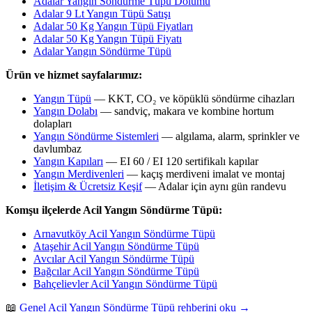
Adalar Yangın Söndürme Tüpü Dolumu
Adalar 9 Lt Yangın Tüpü Satışı
Adalar 50 Kg Yangın Tüpü Fiyatları
Adalar 50 Kg Yangın Tüpü Fiyatı
Adalar Yangın Söndürme Tüpü
Ürün ve hizmet sayfalarımız:
Yangın Tüpü
— KKT, CO₂ ve köpüklü söndürme cihazları
Yangın Dolabı
— sandviç, makara ve kombine hortum
dolapları
Yangın Söndürme Sistemleri
— algılama, alarm, sprinkler ve
davlumbaz
Yangın Kapıları
— EI 60 / EI 120 sertifikalı kapılar
Yangın Merdivenleri
— kaçış merdiveni imalat ve montaj
İletişim & Ücretsiz Keşif
— Adalar için aynı gün randevu
Komşu ilçelerde Acil Yangın Söndürme Tüpü:
Arnavutköy Acil Yangın Söndürme Tüpü
Ataşehir Acil Yangın Söndürme Tüpü
Avcılar Acil Yangın Söndürme Tüpü
Bağcılar Acil Yangın Söndürme Tüpü
Bahçelievler Acil Yangın Söndürme Tüpü
📖
Genel Acil Yangın Söndürme Tüpü rehberini oku →