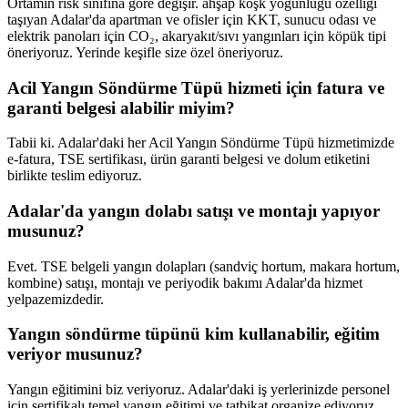
Ortamın risk sınıfına göre değişir. ahşap köşk yoğunluğu özelliği
taşıyan Adalar'da apartman ve ofisler için KKT, sunucu odası ve
elektrik panoları için CO₂, akaryakıt/sıvı yangınları için köpük tipi
öneriyoruz. Yerinde keşifle size özel öneriyoruz.
Acil Yangın Söndürme Tüpü hizmeti için fatura ve
garanti belgesi alabilir miyim?
Tabii ki. Adalar'daki her Acil Yangın Söndürme Tüpü hizmetimizde
e-fatura, TSE sertifikası, ürün garanti belgesi ve dolum etiketini
birlikte teslim ediyoruz.
Adalar'da yangın dolabı satışı ve montajı yapıyor
musunuz?
Evet. TSE belgeli yangın dolapları (sandviç hortum, makara hortum,
kombine) satışı, montajı ve periyodik bakımı Adalar'da hizmet
yelpazemizdedir.
Yangın söndürme tüpünü kim kullanabilir, eğitim
veriyor musunuz?
Yangın eğitimini biz veriyoruz. Adalar'daki iş yerlerinizde personel
için sertifikalı temel yangın eğitimi ve tatbikat organize ediyoruz.