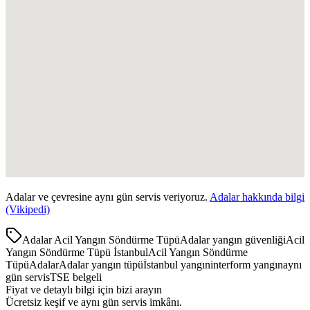
Adalar
ve çevresine aynı gün servis veriyoruz.
Adalar
hakkında bilgi
(Vikipedi)
Adalar Acil Yangın Söndürme Tüpü
Adalar yangın güvenliği
Acil
Yangın Söndürme Tüpü İstanbul
Acil Yangın Söndürme
Tüpü
Adalar
Adalar yangın tüpü
İstanbul yangın
interform yangın
aynı
gün servis
TSE belgeli
Fiyat ve detaylı bilgi için bizi arayın
Ücretsiz keşif ve aynı gün servis imkânı.