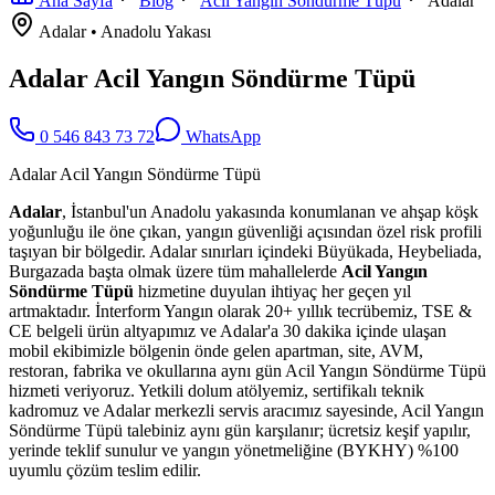
Ana Sayfa
Blog
Acil Yangın Söndürme Tüpü
Adalar
Adalar
•
Anadolu
Yakası
Adalar Acil Yangın Söndürme Tüpü
0 546 843 73 72
WhatsApp
Adalar Acil Yangın Söndürme Tüpü
Adalar
, İstanbul'un Anadolu yakasında konumlanan ve ahşap köşk
yoğunluğu ile öne çıkan, yangın güvenliği açısından özel risk profili
taşıyan bir bölgedir. Adalar sınırları içindeki Büyükada, Heybeliada,
Burgazada başta olmak üzere tüm mahallelerde
Acil Yangın
Söndürme Tüpü
hizmetine duyulan ihtiyaç her geçen yıl
artmaktadır. İnterform Yangın olarak 20+ yıllık tecrübemiz, TSE &
CE belgeli ürün altyapımız ve Adalar'a 30 dakika içinde ulaşan
mobil ekibimizle bölgenin önde gelen apartman, site, AVM,
restoran, fabrika ve okullarına aynı gün Acil Yangın Söndürme Tüpü
hizmeti veriyoruz. Yetkili dolum atölyemiz, sertifikalı teknik
kadromuz ve Adalar merkezli servis aracımız sayesinde, Acil Yangın
Söndürme Tüpü talebiniz aynı gün karşılanır; ücretsiz keşif yapılır,
yerinde teklif sunulur ve yangın yönetmeliğine (BYKHY) %100
uyumlu çözüm teslim edilir.