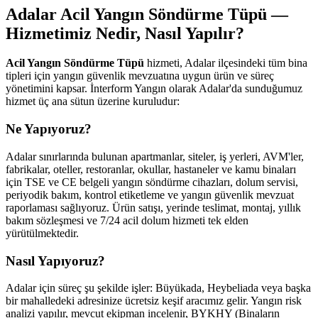
Adalar Acil Yangın Söndürme Tüpü —
Hizmetimiz Nedir, Nasıl Yapılır?
Acil Yangın Söndürme Tüpü
hizmeti, Adalar ilçesindeki tüm bina
tipleri için yangın güvenlik mevzuatına uygun ürün ve süreç
yönetimini kapsar. İnterform Yangın olarak Adalar'da sunduğumuz
hizmet üç ana sütun üzerine kuruludur:
Ne Yapıyoruz?
Adalar sınırlarında bulunan apartmanlar, siteler, iş yerleri, AVM'ler,
fabrikalar, oteller, restoranlar, okullar, hastaneler ve kamu binaları
için TSE ve CE belgeli yangın söndürme cihazları, dolum servisi,
periyodik bakım, kontrol etiketleme ve yangın güvenlik mevzuat
raporlaması sağlıyoruz. Ürün satışı, yerinde teslimat, montaj, yıllık
bakım sözleşmesi ve 7/24 acil dolum hizmeti tek elden
yürütülmektedir.
Nasıl Yapıyoruz?
Adalar için süreç şu şekilde işler: Büyükada, Heybeliada veya başka
bir mahalledeki adresinize ücretsiz keşif aracımız gelir. Yangın risk
analizi yapılır, mevcut ekipman incelenir, BYKHY (Binaların