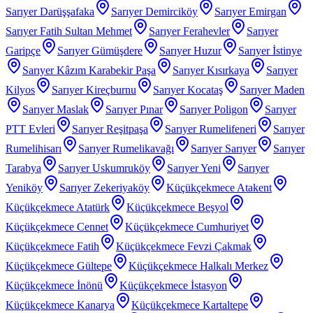
Sarıyer Darüşşafaka
Sarıyer Demirciköy
Sarıyer Emirgan
Sarıyer Fatih Sultan Mehmet
Sarıyer Ferahevler
Sarıyer
Garipçe
Sarıyer Gümüşdere
Sarıyer Huzur
Sarıyer İstinye
Sarıyer Kâzım Karabekir Paşa
Sarıyer Kısırkaya
Sarıyer
Kilyos
Sarıyer Kireçburnu
Sarıyer Kocataş
Sarıyer Maden
Sarıyer Maslak
Sarıyer Pınar
Sarıyer Poligon
Sarıyer
PTT Evleri
Sarıyer Reşitpaşa
Sarıyer Rumelifeneri
Sarıyer
Rumelihisarı
Sarıyer Rumelikavağı
Sarıyer Sarıyer
Sarıyer
Tarabya
Sarıyer Uskumruköy
Sarıyer Yeni
Sarıyer
Yeniköy
Sarıyer Zekeriyaköy
Küçükçekmece Atakent
Küçükçekmece Atatürk
Küçükçekmece Beşyol
Küçükçekmece Cennet
Küçükçekmece Cumhuriyet
Küçükçekmece Fatih
Küçükçekmece Fevzi Çakmak
Küçükçekmece Gültepe
Küçükçekmece Halkalı Merkez
Küçükçekmece İnönü
Küçükçekmece İstasyon
Küçükçekmece Kanarya
Küçükçekmece Kartaltepe