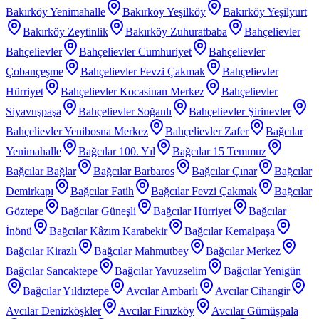
Bakırköy Yenimahalle
Bakırköy Yeşilköy
Bakırköy Yeşilyurt
Bakırköy Zeytinlik
Bakırköy Zuhuratbaba
Bahçelievler
Bahçelievler
Bahçelievler Cumhuriyet
Bahçelievler
Çobançeşme
Bahçelievler Fevzi Çakmak
Bahçelievler
Hürriyet
Bahçelievler Kocasinan Merkez
Bahçelievler
Siyavuşpaşa
Bahçelievler Soğanlı
Bahçelievler Şirinevler
Bahçelievler Yenibosna Merkez
Bahçelievler Zafer
Bağcılar
Yenimahalle
Bağcılar 100. Yıl
Bağcılar 15 Temmuz
Bağcılar Bağlar
Bağcılar Barbaros
Bağcılar Çınar
Bağcılar
Demirkapı
Bağcılar Fatih
Bağcılar Fevzi Çakmak
Bağcılar
Göztepe
Bağcılar Güneşli
Bağcılar Hürriyet
Bağcılar
İnönü
Bağcılar Kâzım Karabekir
Bağcılar Kemalpaşa
Bağcılar Kirazlı
Bağcılar Mahmutbey
Bağcılar Merkez
Bağcılar Sancaktepe
Bağcılar Yavuzselim
Bağcılar Yenigün
Bağcılar Yıldıztepe
Avcılar Ambarlı
Avcılar Cihangir
Avcılar Denizköşkler
Avcılar Firuzköy
Avcılar Gümüşpala