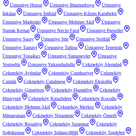
Ümraniye Huzur
Ümraniye Ihlamurkuyu
Ümraniye
İnkılap
Ümraniye İstiklal
Ümraniye Kâzım Karabekir
Ümraniye Madenler
Ümraniye Mehmet Akif
Ümraniye
Namık Kemal
Ümraniye Necip Fazıl
Ümraniye Parseller
Ümraniye Saray
Ümraniye Site
Ümraniye Şerifali
Ümraniye Tantavi
Ümraniye Tatlısu
Ümraniye Tepeüstü
Ümraniye Topağacı
Ümraniye Yamanevler
Ümraniye
Yenişehir
Ümraniye Yukarıdudullu
Çekmeköy Alemdağ
Çekmeköy Aydınlar
Çekmeköy Cumhuriyet
Çekmeköy
Çamlık
Çekmeköy Çatalmeşe
Çekmeköy Ekşioğlu
Çekmeköy Güngören
Çekmeköy Hamidiye
Çekmeköy
Hüseyinli
Çekmeköy Kirazlıdere
Çekmeköy Koçullu
Çekmeköy Mehmet Akif
Çekmeköy Merkez
Çekmeköy
Mimarsinan
Çekmeköy Nişantepe
Çekmeköy Ömerli
Çekmeköy Reşadiye
Çekmeköy Sırapınar
Çekmeköy
Soğukpınar
Çekmeköy Sultançiftliği
Çekmeköy Taşdelen