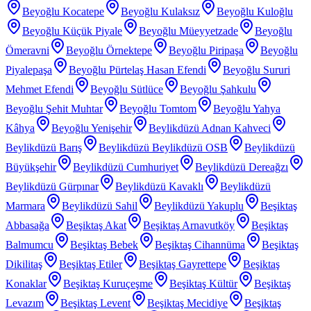
Beyoğlu Kocatepe
Beyoğlu Kulaksız
Beyoğlu Kuloğlu
Beyoğlu Küçük Piyale
Beyoğlu Müeyyetzade
Beyoğlu
Ömeravni
Beyoğlu Örnektepe
Beyoğlu Piripaşa
Beyoğlu
Piyalepaşa
Beyoğlu Pürtelaş Hasan Efendi
Beyoğlu Sururi
Mehmet Efendi
Beyoğlu Sütlüce
Beyoğlu Şahkulu
Beyoğlu Şehit Muhtar
Beyoğlu Tomtom
Beyoğlu Yahya
Kâhya
Beyoğlu Yenişehir
Beylikdüzü Adnan Kahveci
Beylikdüzü Barış
Beylikdüzü Beylikdüzü OSB
Beylikdüzü
Büyükşehir
Beylikdüzü Cumhuriyet
Beylikdüzü Dereağzı
Beylikdüzü Gürpınar
Beylikdüzü Kavaklı
Beylikdüzü
Marmara
Beylikdüzü Sahil
Beylikdüzü Yakuplu
Beşiktaş
Abbasağa
Beşiktaş Akat
Beşiktaş Arnavutköy
Beşiktaş
Balmumcu
Beşiktaş Bebek
Beşiktaş Cihannüma
Beşiktaş
Dikilitaş
Beşiktaş Etiler
Beşiktaş Gayrettepe
Beşiktaş
Konaklar
Beşiktaş Kuruçeşme
Beşiktaş Kültür
Beşiktaş
Levazım
Beşiktaş Levent
Beşiktaş Mecidiye
Beşiktaş