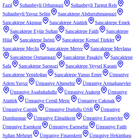
Fazıl
Sultanbeyli Orhangazi
Sultanbeyli Turgut Reis
Sultanbeyli Yavuz Selim
Sancaktepe Abdurrahmangazi
Sancaktepe Akpınar
Sancaktepe Atatürk
Sancaktepe Emek
Sancaktepe Eyüp Sultan
Sancaktepe Fatih
Sancaktepe
Hilal
Sancaktepe İnönü
Sancaktepe Kemal Türkler
Sancaktepe Meclis
Sancaktepe Merve
Sancaktepe Mevlana
Sancaktepe Osmangazi
Sancaktepe Paşaköy
Sancaktepe
Safa
Sancaktepe Sarıgazi
Sancaktepe Veysel Karani
Sancaktepe Yenidoğan
Sancaktepe Yunus Emre
Ümraniye
Adem Yavuz
Ümraniye Altınşehir
Ümraniye Armağanevler
Ümraniye Aşağıdudullu
Ümraniye Atakent
Ümraniye
Atatürk
Ümraniye Cemil Meriç
Ümraniye Çakmak
Ümraniye Çamlık
Ümraniye Dudullu OSB
Ümraniye
Dumlupınar
Ümraniye Elmalıkent
Ümraniye Esenevler
Ümraniye Esenkent
Ümraniye Esenşehir
Ümraniye Fatih
Sultan Mehmet
Ümraniye Finanskent
Ümraniye Hekimbaşı