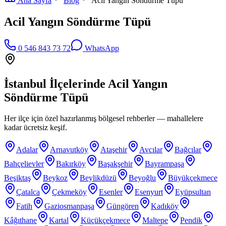
Ana Sayfa
Blog
Acil Yangın Söndürme Tüpü
Acil Yangın Söndürme Tüpü
0 546 843 73 72
WhatsApp
İstanbul İlçelerinde
Acil Yangın
Söndürme Tüpü
Her ilçe için özel hazırlanmış bölgesel rehberler — mahallelere
kadar ücretsiz keşif.
Adalar
Arnavutköy
Ataşehir
Avcılar
Bağcılar
Bahçelievler
Bakırköy
Başakşehir
Bayrampaşa
Beşiktaş
Beykoz
Beylikdüzü
Beyoğlu
Büyükçekmece
Çatalca
Çekmeköy
Esenler
Esenyurt
Eyüpsultan
Fatih
Gaziosmanpaşa
Güngören
Kadıköy
Kâğıthane
Kartal
Küçükçekmece
Maltepe
Pendik