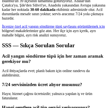
İstanbul'un 39 ilçesinin tamamına götürüyoruz. Adalar'dan
Çatalca'ya, Şile'den Silivri'ye, Anadolu yakasından Avrupa yakasına
kadar her noktada
30-60 dakikada
ekibimiz adresinizde olur. Acil
durumlarda mesafe sınırı yoktur; servis aracımız 7/24 yola çıkmaya
hazırdır.
İlçenize özel acil yangın söndürme tüpü sayfasını görüntülemek için
bölgesel makalelerimize göz atın. Her ilçe için ayrı içerik, ayrı
mahalle bilgisi, ayrı risk analizi sunuyoruz.
SSS — Sıkça Sorulan Sorular
Acil yangın söndürme tüpü için her zaman aramak
gerekiyor mu?
Acil ihtiyaçlarda evet; planlı bakım için online randevu da
alabilirsiniz.
7/24 servisinizden ücret alıyor musunuz?
Hayır, hizmet çağrısı ücretsizdir; yalnızca yapılan iş ve ürün
faturalanır.
Hangi semtlere acil tüp servisi veriyorsunuz?