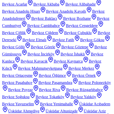
Beykoz Acarlar
Beykoz Akbaba
Beykoz Alibahadır
Beykoz Anadolu Hisarı
Beykoz Anadolu Kavağı
Beykoz
Anadolufeneri
Beykoz Baklacı
Beykoz Bozhane
Beykoz
Cumhuriyet
Beykoz Çamlıbahçe
Beykoz Çengeldere
Beykoz Çiftlik
Beykoz Çiğdem
Beykoz Çubuklu
Beykoz
Dereseki
Beykoz Elmalı
Beykoz Fatih
Beykoz Göksu
Beykoz Göllü
Beykoz Görele
Beykoz Göztepe
Beykoz
Gümüşsuyu
Beykoz İncirköy
Beykoz İshaklı
Beykoz
Kanlıca
Beykoz Kavacık
Beykoz Kaynarca
Beykoz
Kılıçlı
Beykoz Mahmutşevketpaşa
Beykoz Merkez
Beykoz Ortaçeşme
Beykoz Öğümce
Beykoz Örnek
Beykoz Paşabahçe
Beykoz Paşamandıra
Beykoz Polonezköy
Beykoz Poyraz
Beykoz Riva
Beykoz Rüzgarlıbahçe
Beykoz Soğuksu
Beykoz Tokatköy
Beykoz Yalıköy
Beykoz Yavuzselim
Beykoz Yenimahalle
Üsküdar Acıbadem
Üsküdar Ahmediye
Üsküdar Altunizade
Üsküdar Aziz