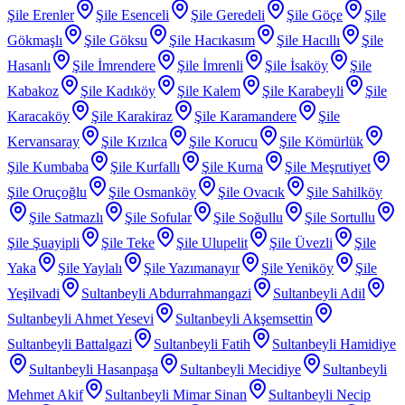
Şile Erenler
Şile Esenceli
Şile Geredeli
Şile Göçe
Şile
Gökmaşlı
Şile Göksu
Şile Hacıkasım
Şile Hacıllı
Şile
Hasanlı
Şile İmrendere
Şile İmrenli
Şile İsaköy
Şile
Kabakoz
Şile Kadıköy
Şile Kalem
Şile Karabeyli
Şile
Karacaköy
Şile Karakiraz
Şile Karamandere
Şile
Kervansaray
Şile Kızılca
Şile Korucu
Şile Kömürlük
Şile Kumbaba
Şile Kurfallı
Şile Kurna
Şile Meşrutiyet
Şile Oruçoğlu
Şile Osmanköy
Şile Ovacık
Şile Sahilköy
Şile Satmazlı
Şile Sofular
Şile Soğullu
Şile Sortullu
Şile Şuayipli
Şile Teke
Şile Ulupelit
Şile Üvezli
Şile
Yaka
Şile Yaylalı
Şile Yazımanayır
Şile Yeniköy
Şile
Yeşilvadi
Sultanbeyli Abdurrahmangazi
Sultanbeyli Adil
Sultanbeyli Ahmet Yesevi
Sultanbeyli Akşemsettin
Sultanbeyli Battalgazi
Sultanbeyli Fatih
Sultanbeyli Hamidiye
Sultanbeyli Hasanpaşa
Sultanbeyli Mecidiye
Sultanbeyli
Mehmet Akif
Sultanbeyli Mimar Sinan
Sultanbeyli Necip