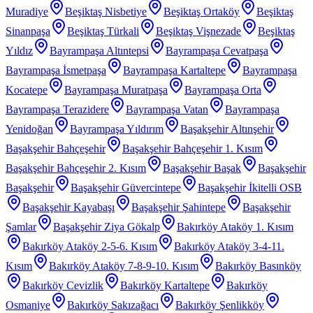
Muradiye
Beşiktaş Nisbetiye
Beşiktaş Ortaköy
Beşiktaş
Sinanpaşa
Beşiktaş Türkali
Beşiktaş Vişnezade
Beşiktaş
Yıldız
Bayrampaşa Altıntepsi
Bayrampaşa Cevatpaşa
Bayrampaşa İsmetpaşa
Bayrampaşa Kartaltepe
Bayrampaşa
Kocatepe
Bayrampaşa Muratpaşa
Bayrampaşa Orta
Bayrampaşa Terazidere
Bayrampaşa Vatan
Bayrampaşa
Yenidoğan
Bayrampaşa Yıldırım
Başakşehir Altınşehir
Başakşehir Bahçeşehir
Başakşehir Bahçeşehir 1. Kısım
Başakşehir Bahçeşehir 2. Kısım
Başakşehir Başak
Başakşehir
Başakşehir
Başakşehir Güvercintepe
Başakşehir İkitelli OSB
Başakşehir Kayabaşı
Başakşehir Şahintepe
Başakşehir
Şamlar
Başakşehir Ziya Gökalp
Bakırköy Ataköy 1. Kısım
Bakırköy Ataköy 2-5-6. Kısım
Bakırköy Ataköy 3-4-11.
Kısım
Bakırköy Ataköy 7-8-9-10. Kısım
Bakırköy Basınköy
Bakırköy Cevizlik
Bakırköy Kartaltepe
Bakırköy
Osmaniye
Bakırköy Sakızağacı
Bakırköy Şenlikköy