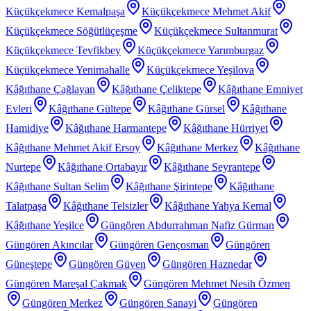
Küçükçekmece Kemalpaşa
Küçükçekmece Mehmet Akif
Küçükçekmece Söğütlüçeşme
Küçükçekmece Sultanmurat
Küçükçekmece Tevfikbey
Küçükçekmece Yarımburgaz
Küçükçekmece Yenimahalle
Küçükçekmece Yeşilova
Kâğıthane Çağlayan
Kâğıthane Çeliktepe
Kâğıthane Emniyet
Evleri
Kâğıthane Gültepe
Kâğıthane Gürsel
Kâğıthane
Hamidiye
Kâğıthane Harmantepe
Kâğıthane Hürriyet
Kâğıthane Mehmet Akif Ersoy
Kâğıthane Merkez
Kâğıthane
Nurtepe
Kâğıthane Ortabayır
Kâğıthane Seyrantepe
Kâğıthane Sultan Selim
Kâğıthane Şirintepe
Kâğıthane
Talatpaşa
Kâğıthane Telsizler
Kâğıthane Yahya Kemal
Kâğıthane Yeşilce
Güngören Abdurrahman Nafiz Gürman
Güngören Akıncılar
Güngören Gençosman
Güngören
Güneştepe
Güngören Güven
Güngören Haznedar
Güngören Mareşal Çakmak
Güngören Mehmet Nesih Özmen
Güngören Merkez
Güngören Sanayi
Güngören