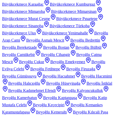
Büyükçekmece Karaağaç
Büyükçekmece Kumburgaz
Büyükçekmece Mimaroba
Büyükçekmece Mimarsinan
Büyükçekmece Murat Çeşme
Büyükçekmece Pınartepe
Büyükçekmece Sinanoba
Büyükçekmece Türkoba
Büyükçekmece Ulus
Büyükçekmece Yenimahalle
Beyoğlu
Arap Cami
Beyoğlu Asmalı Mescit
Beyoğlu Bedrettin
Beyoğlu Bereketzade
Beyoğlu Bostan
Beyoğlu Bülbül
Beyoğlu Camiikebir
Beyoğlu Cihangir
Beyoğlu Çatma
Mescit
Beyoğlu Çukur
Beyoğlu Emekyemez
Beyoğlu
Evliya Çelebi
Beyoğlu Fetihtepe
Beyoğlu Firuzağa
Beyoğlu Gümüşsuyu
Beyoğlu Hacıahmet
Beyoğlu Hacımimi
Beyoğlu Halıcıoğlu
Beyoğlu Hüseyinağa
Beyoğlu İstiklal
Beyoğlu Kadımehmet Efendi
Beyoğlu Kalyoncukulluk
Beyoğlu Kamerhatun
Beyoğlu Kaptanpaşa
Beyoğlu Katip
Mustafa Çelebi
Beyoğlu Keçecipiri
Beyoğlu Kemankeş
Karamustafapaşa
Beyoğlu Kemeraltı
Beyoğlu Kılıçali Paşa