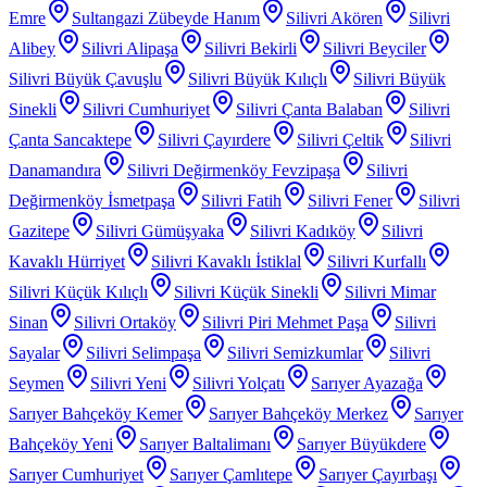
Emre
Sultangazi Zübeyde Hanım
Silivri Akören
Silivri
Alibey
Silivri Alipaşa
Silivri Bekirli
Silivri Beyciler
Silivri Büyük Çavuşlu
Silivri Büyük Kılıçlı
Silivri Büyük
Sinekli
Silivri Cumhuriyet
Silivri Çanta Balaban
Silivri
Çanta Sancaktepe
Silivri Çayırdere
Silivri Çeltik
Silivri
Danamandıra
Silivri Değirmenköy Fevzipaşa
Silivri
Değirmenköy İsmetpaşa
Silivri Fatih
Silivri Fener
Silivri
Gazitepe
Silivri Gümüşyaka
Silivri Kadıköy
Silivri
Kavaklı Hürriyet
Silivri Kavaklı İstiklal
Silivri Kurfallı
Silivri Küçük Kılıçlı
Silivri Küçük Sinekli
Silivri Mimar
Sinan
Silivri Ortaköy
Silivri Piri Mehmet Paşa
Silivri
Sayalar
Silivri Selimpaşa
Silivri Semizkumlar
Silivri
Seymen
Silivri Yeni
Silivri Yolçatı
Sarıyer Ayazağa
Sarıyer Bahçeköy Kemer
Sarıyer Bahçeköy Merkez
Sarıyer
Bahçeköy Yeni
Sarıyer Baltalimanı
Sarıyer Büyükdere
Sarıyer Cumhuriyet
Sarıyer Çamlıtepe
Sarıyer Çayırbaşı