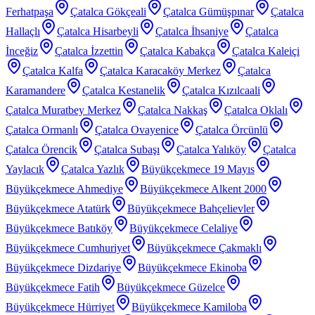
Ferhatpaşa
Çatalca Gökçeali
Çatalca Gümüşpınar
Çatalca
Hallaçlı
Çatalca Hisarbeyli
Çatalca İhsaniye
Çatalca
İnceğiz
Çatalca İzzettin
Çatalca Kabakça
Çatalca Kaleiçi
Çatalca Kalfa
Çatalca Karacaköy Merkez
Çatalca
Karamandere
Çatalca Kestanelik
Çatalca Kızılcaali
Çatalca Muratbey Merkez
Çatalca Nakkaş
Çatalca Oklalı
Çatalca Ormanlı
Çatalca Ovayenice
Çatalca Örcünlü
Çatalca Örencik
Çatalca Subaşı
Çatalca Yalıköy
Çatalca
Yaylacık
Çatalca Yazlık
Büyükçekmece 19 Mayıs
Büyükçekmece Ahmediye
Büyükçekmece Alkent 2000
Büyükçekmece Atatürk
Büyükçekmece Bahçelievler
Büyükçekmece Batıköy
Büyükçekmece Celaliye
Büyükçekmece Cumhuriyet
Büyükçekmece Çakmaklı
Büyükçekmece Dizdariye
Büyükçekmece Ekinoba
Büyükçekmece Fatih
Büyükçekmece Güzelce
Büyükçekmece Hürriyet
Büyükçekmece Kamiloba