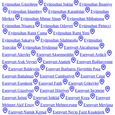
Eyüpsultan Güzeltepe
Eyüpsultan Işıklar
Eyüpsultan İhsaniye
Eyüpsultan İslambey
Eyüpsultan Karadolap
Eyüpsultan
Merkez
Eyüpsultan Mimar Sinan
Eyüpsultan Mithatpaşa
Eyüpsultan Nişanca
Eyüpsultan Odayeri
Eyüpsultan Pirinççi
Eyüpsultan Rami Cuma
Eyüpsultan Rami Yeni
Eyüpsultan Sakarya
Eyüpsultan Silahtarağa
Eyüpsultan
Topçular
Eyüpsultan Yeşilpınar
Esenyurt Akçaburgaz
Esenyurt Akevler
Esenyurt Akşemseddin
Esenyurt Ardıçlı
Esenyurt Aşık Veysel
Esenyurt Atatürk
Esenyurt Bağlarçeşme
Esenyurt Balıkyolu
Esenyurt Barbaros Hayrettin Paşa
Esenyurt Battalgazi
Esenyurt Cumhuriyet
Esenyurt Çınar
Esenyurt Esenkent
Esenyurt Fatih
Esenyurt Gökevler
Esenyurt Güzelyurt
Esenyurt Hürriyet
Esenyurt İncirtepe
Esenyurt İnönü
Esenyurt İstiklal
Esenyurt Koza
Esenyurt
Mehmet Akif Ersoy
Esenyurt Mehterçeşme
Esenyurt Mevlana
Esenyurt Namık Kemal
Esenyurt Necip Fazıl Kısakürek