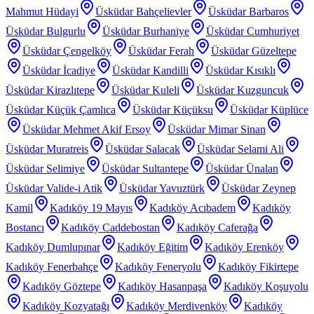
Mahmut Hüdayi
Üsküdar Bahçelievler
Üsküdar Barbaros
Üsküdar Bulgurlu
Üsküdar Burhaniye
Üsküdar Cumhuriyet
Üsküdar Çengelköy
Üsküdar Ferah
Üsküdar Güzeltepe
Üsküdar İcadiye
Üsküdar Kandilli
Üsküdar Kısıklı
Üsküdar Kirazlıtepe
Üsküdar Kuleli
Üsküdar Kuzguncuk
Üsküdar Küçük Çamlıca
Üsküdar Küçüksu
Üsküdar Küplüce
Üsküdar Mehmet Akif Ersoy
Üsküdar Mimar Sinan
Üsküdar Muratreis
Üsküdar Salacak
Üsküdar Selami Ali
Üsküdar Selimiye
Üsküdar Sultantepe
Üsküdar Ünalan
Üsküdar Valide-i Atik
Üsküdar Yavuztürk
Üsküdar Zeynep
Kamil
Kadıköy 19 Mayıs
Kadıköy Acıbadem
Kadıköy
Bostancı
Kadıköy Caddebostan
Kadıköy Caferağa
Kadıköy Dumlupınar
Kadıköy Eğitim
Kadıköy Erenköy
Kadıköy Fenerbahçe
Kadıköy Feneryolu
Kadıköy Fikirtepe
Kadıköy Göztepe
Kadıköy Hasanpaşa
Kadıköy Koşuyolu
Kadıköy Kozyatağı
Kadıköy Merdivenköy
Kadıköy