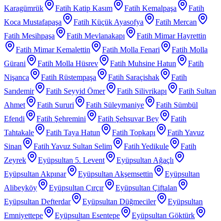
Karagümrük
Fatih Katip Kasım
Fatih Kemalpaşa
Fatih
Koca Mustafapaşa
Fatih Küçük Ayasofya
Fatih Mercan
Fatih Mesihpaşa
Fatih Mevlanakapı
Fatih Mimar Hayrettin
Fatih Mimar Kemalettin
Fatih Molla Fenari
Fatih Molla
Gürani
Fatih Molla Hüsrev
Fatih Muhsine Hatun
Fatih
Nişanca
Fatih Rüstempaşa
Fatih Saraçishak
Fatih
Sarıdemir
Fatih Seyyid Ömer
Fatih Silivrikapı
Fatih Sultan
Ahmet
Fatih Sururi
Fatih Süleymaniye
Fatih Sümbül
Efendi
Fatih Şehremini
Fatih Şehsuvar Bey
Fatih
Tahtakale
Fatih Taya Hatun
Fatih Topkapı
Fatih Yavuz
Sinan
Fatih Yavuz Sultan Selim
Fatih Yedikule
Fatih
Zeyrek
Eyüpsultan 5. Levent
Eyüpsultan Ağaçlı
Eyüpsultan Akpınar
Eyüpsultan Akşemsettin
Eyüpsultan
Alibeyköy
Eyüpsultan Çırçır
Eyüpsultan Çiftalan
Eyüpsultan Defterdar
Eyüpsultan Düğmeciler
Eyüpsultan
Emniyettepe
Eyüpsultan Esentepe
Eyüpsultan Göktürk