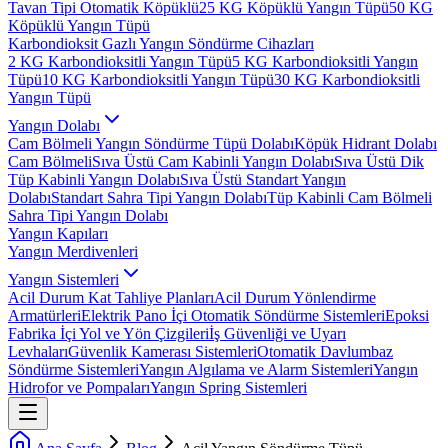
Tavan Tipi Otomatik Köpüklü
25 KG Köpüklü Yangın Tüpü
50 KG
Köpüklü Yangın Tüpü
Karbondioksit Gazlı Yangın Söndürme Cihazları
2 KG Karbondioksitli Yangın Tüpü
5 KG Karbondioksitli Yangın
Tüpü
10 KG Karbondioksitli Yangın Tüpü
30 KG Karbondioksitli
Yangın Tüpü
Yangın Dolabı
Cam Bölmeli Yangın Söndürme Tüpü Dolabı
Köpük Hidrant Dolabı
Cam Bölmeli
Sıva Üstü Cam Kabinli Yangın Dolabı
Sıva Üstü Dik
Tüp Kabinli Yangın Dolabı
Sıva Üstü Standart Yangın
Dolabı
Standart Sahra Tipi Yangın Dolabı
Tüp Kabinli Cam Bölmeli
Sahra Tipi Yangın Dolabı
Yangın Kapıları
Yangın Merdivenleri
Yangın Sistemleri
Acil Durum Kat Tahliye Planları
Acil Durum Yönlendirme
Armatürleri
Elektrik Pano İçi Otomatik Söndürme Sistemleri
Epoksi
Fabrika İçi Yol ve Yön Çizgileri
İş Güvenliği ve Uyarı
Levhaları
Güvenlik Kamerası Sistemleri
Otomatik Davlumbaz
Söndürme Sistemleri
Yangın Algılama ve Alarm Sistemleri
Yangın
Hidrofor ve Pompaları
Yangın Spring Sistemleri