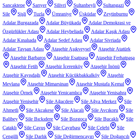
Sancaktepe
Sarıyer
Silivri
Sultanbeyli
Sultangazi
Şile
Şişli
Tuzla
Ümraniye
Üsküdar
Zeytinburnu
Adalar Burgazada
Adalar Büyükada
Adalar Demokrasi ve
Özgürlükler Adası
Adalar Heybeliada
Adalar Kaşık Adası
Adalar Kınalıada
Adalar Sedef Adası
Adalar Sivriada
Adalar Tavşan Adası
Ataşehir Aşıkveysel
Ataşehir Atatürk
Ataşehir Barbaros
Ataşehir Esatpaşa
Ataşehir Ferhatpaşa
Ataşehir Fetih
Ataşehir İçerenköy
Ataşehir İnönü
Ataşehir Kayışdağı
Ataşehir Küçükbakkalköy
Ataşehir
Mevlana
Ataşehir Mimarsinan
Ataşehir Mustafa Kemal
Ataşehir Örnek
Ataşehir Yeniçamlıca
Ataşehir Yenisahra
Ataşehir Yenişehir
Şile Ağaçdere
Şile Ağva Merkez
Şile
Ahmetli
Şile Akçakese
Şile Alacalı
Şile Avcıkoru
Şile
Balibey
Şile Bıçkıdere
Şile Bozgoca
Şile Bucaklı
Şile
Çataklı
Şile Çavuş
Şile Çayırbaşı
Şile Çelebi
Şile
Çengilli
Şile Darlık
Şile Değirmençayırı
Şile Doğancılı