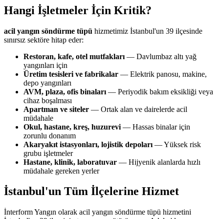
Hangi İşletmeler İçin Kritik?
acil yangın söndürme tüpü
hizmetimiz İstanbul'un 39 ilçesinde
sınırsız sektöre hitap eder:
Restoran, kafe, otel mutfakları
— Davlumbaz altı yağ
yangınları için
Üretim tesisleri ve fabrikalar
— Elektrik panosu, makine,
depo yangınları
AVM, plaza, ofis binaları
— Periyodik bakım eksikliği veya
cihaz boşalması
Apartman ve siteler
— Ortak alan ve dairelerde acil
müdahale
Okul, hastane, kreş, huzurevi
— Hassas binalar için
zorunlu donanım
Akaryakıt istasyonları, lojistik depoları
— Yüksek risk
grubu işletmeler
Hastane, klinik, laboratuvar
— Hijyenik alanlarda hızlı
müdahale gereken yerler
İstanbul'un Tüm İlçelerine Hizmet
İnterform Yangın olarak acil yangın söndürme tüpü hizmetini