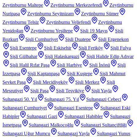
Zeytinburnu Maltepe
Zeytinburnu Merkezefendi
Zeytinburnu
Nuripaşa
Zeytinburnu Seyitnizam
Zeytinburnu Sümer
Zeytinburnu Telsiz
Zeytinburnu Veliefendi
Zeytinburnu
Yenidoğan
Zeytinburnu Yeşiltepe
Şişli 19 Mayıs
Şişli
Bozkurt
Şişli Cumhuriyet
Şişli Duatepe
Şişli Ergenekon
Şişli Esentepe
Şişli Eskişehir
Şişli Feriköy
Şişli Fulya
Şişli Gülbahar
Şişli Halaskargazi
Şişli Halide Edip Adıvar
Şişli Halil Rıfat Paşa
Şişli Harbiye
Şişli İnönü
Şişli
İzzetpaşa
Şişli Kaptanpaşa
Şişli Kuştepe
Şişli Mahmut
Şevket Paşa
Şişli Mecidiyeköy
Şişli Merkez
Şişli
Meşrutiyet
Şişli Paşa
Şişli Teşvikiye
Şişli Yayla
Sultangazi 50. Yıl
Sultangazi 75. Yıl
Sultangazi Cebeci
Sultangazi Cumhuriyet
Sultangazi Esentepe
Sultangazi Eski
Habipler
Sultangazi Gazi
Sultangazi Habibler
Sultangazi
İsmetpaşa
Sultangazi Malkoçoğlu
Sultangazi Sultançiftliği
Sultangazi Uğur Mumcu
Sultangazi Yayla
Sultangazi Yunus