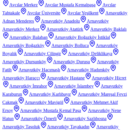
Avcılar Merkez
Avcılar Mustafa Kemalpaşa
Avcılar
Tahtakale
Avcılar Üniversite
Avcılar Yeşilkent
Arnavutköy
Adnan Menderes
Arnavutköy Anadolu
Arnavutköy
Arnavutköy Merkez
Arnavutköy Atatürk
Arnavutköy Baklalı
Arnavutköy Balaban
Arnavutköy Boğazköy İstiklal
Arnavutköy Boğazköy
Arnavutköy Bolluca
Arnavutköy
Boyalık
Arnavutköy Çilingir
Arnavutköy Deliklikaya
Arnavutköy Dursunköy
Arnavutköy Durusu
Arnavutköy
Fatih
Arnavutköy Hacımaşlı
Arnavutköy Hadımköy
Arnavutköy Haraççı
Arnavutköy Hastane
Arnavutköy Hicret
Arnavutköy İmrahor
Arnavutköy İslambey
Arnavutköy
Karaburun
Arnavutköy Karlıbayır
Arnavutköy Mareşal Fevzi
Çakmak
Arnavutköy Mavigöl
Arnavutköy Mehmet Akif
Ersoy
Arnavutköy Mustafa Kemal Paşa
Arnavutköy Nene
Hatun
Arnavutköy Ömerli
Arnavutköy Sazlıbosna
Arnavutköy Taşoluk
Arnavutköy Tayakadın
Arnavutköy