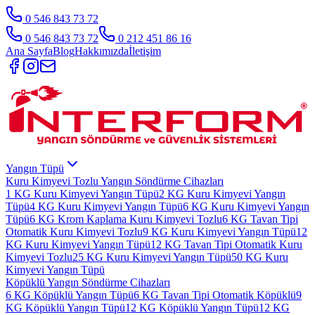
0 546 843 73 72
0 546 843 73 72
0 212 451 86 16
Ana Sayfa
Blog
Hakkımızda
İletişim
Yangın Tüpü
Kuru Kimyevi Tozlu Yangın Söndürme Cihazları
1 KG Kuru Kimyevi Yangın Tüpü
2 KG Kuru Kimyevi Yangın
Tüpü
4 KG Kuru Kimyevi Yangın Tüpü
6 KG Kuru Kimyevi Yangın
Tüpü
6 KG Krom Kaplama Kuru Kimyevi Tozlu
6 KG Tavan Tipi
Otomatik Kuru Kimyevi Tozlu
9 KG Kuru Kimyevi Yangın Tüpü
12
KG Kuru Kimyevi Yangın Tüpü
12 KG Tavan Tipi Otomatik Kuru
Kimyevi Tozlu
25 KG Kuru Kimyevi Yangın Tüpü
50 KG Kuru
Kimyevi Yangın Tüpü
Köpüklü Yangın Söndürme Cihazları
6 KG Köpüklü Yangın Tüpü
6 KG Tavan Tipi Otomatik Köpüklü
9
KG Köpüklü Yangın Tüpü
12 KG Köpüklü Yangın Tüpü
12 KG