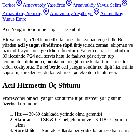
Terkos
Arnavutköy Yassıören
Arnavutköy Yavuz Selim
Arnavutköy Yeniköy
Arnavutköy Yeşilbayır
Arnavutköy
Yunus Emre
Acil Yangın Söndürme Tüpü
— İstanbul
Bir yangın için 'beklenmedik' kelimesi her zaman geçerlidir. Bu
yüzden
acil yangın söndürme tüpü
ihtiyacında zaman, ekipman ve
uzmanlık aynı anda gereklidir. İnterform Yangın olarak İstanbul'un
39 ilçesinde 7/24 acil servis hattı ile faaliyet gösteriyor, tüp
temininden dolumuna, montajından eğitimine kadar tüm süreci tek
elden çözüyoruz. Bu rehberde acil yangın söndürme tüpü hizmetinin
kapsamı, süreçleri ve dikkat edilmesi gerekenler ele alınıyor.
Acil Hizmetin Üç Sütunu
Profesyonel bir acil yangın söndürme tüpü hizmeti şu üç sütun
üzerine kuruludur:
Hız
— 30-60 dakikada yerinde olma garantisi
Standart
— TSE & CE belgeli ürün ve TS 11827 uyumlu
işlem
Süreklilik
— Sonraki yıllarda periyodik bakım ve hatırlatma