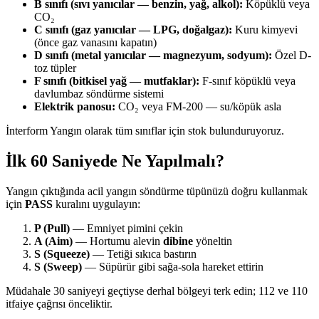
B sınıfı (sıvı yanıcılar — benzin, yağ, alkol):
Köpüklü veya
CO₂
C sınıfı (gaz yanıcılar — LPG, doğalgaz):
Kuru kimyevi
(önce gaz vanasını kapatın)
D sınıfı (metal yanıcılar — magnezyum, sodyum):
Özel D-
toz tüpler
F sınıfı (bitkisel yağ — mutfaklar):
F-sınıf köpüklü veya
davlumbaz söndürme sistemi
Elektrik panosu:
CO₂ veya FM-200 — su/köpük asla
İnterform Yangın olarak tüm sınıflar için stok bulunduruyoruz.
İlk 60 Saniyede Ne Yapılmalı?
Yangın çıktığında acil yangın söndürme tüpünüzü doğru kullanmak
için
PASS
kuralını uygulayın:
P (Pull)
— Emniyet pimini çekin
A (Aim)
— Hortumu alevin
dibine
yöneltin
S (Squeeze)
— Tetiği sıkıca bastırın
S (Sweep)
— Süpürür gibi sağa-sola hareket ettirin
Müdahale 30 saniyeyi geçtiyse derhal bölgeyi terk edin; 112 ve 110
itfaiye çağrısı önceliktir.