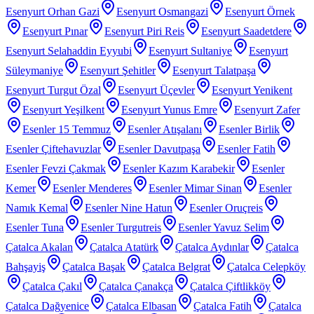
Esenyurt Orhan Gazi
Esenyurt Osmangazi
Esenyurt Örnek
Esenyurt Pınar
Esenyurt Piri Reis
Esenyurt Saadetdere
Esenyurt Selahaddin Eyyubi
Esenyurt Sultaniye
Esenyurt
Süleymaniye
Esenyurt Şehitler
Esenyurt Talatpaşa
Esenyurt Turgut Özal
Esenyurt Üçevler
Esenyurt Yenikent
Esenyurt Yeşilkent
Esenyurt Yunus Emre
Esenyurt Zafer
Esenler 15 Temmuz
Esenler Atışalanı
Esenler Birlik
Esenler Çiftehavuzlar
Esenler Davutpaşa
Esenler Fatih
Esenler Fevzi Çakmak
Esenler Kazım Karabekir
Esenler
Kemer
Esenler Menderes
Esenler Mimar Sinan
Esenler
Namık Kemal
Esenler Nine Hatun
Esenler Oruçreis
Esenler Tuna
Esenler Turgutreis
Esenler Yavuz Selim
Çatalca Akalan
Çatalca Atatürk
Çatalca Aydınlar
Çatalca
Bahşayiş
Çatalca Başak
Çatalca Belgrat
Çatalca Celepköy
Çatalca Çakıl
Çatalca Çanakça
Çatalca Çiftlikköy
Çatalca Dağyenice
Çatalca Elbasan
Çatalca Fatih
Çatalca