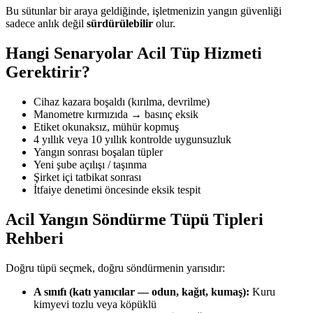
Bu sütunlar bir araya geldiğinde, işletmenizin yangın güvenliği
sadece anlık değil
sürdürülebilir
olur.
Hangi Senaryolar Acil Tüp Hizmeti
Gerektirir?
Cihaz kazara boşaldı (kırılma, devrilme)
Manometre kırmızıda → basınç eksik
Etiket okunaksız, mühür kopmuş
4 yıllık veya 10 yıllık kontrolde uygunsuzluk
Yangın sonrası boşalan tüpler
Yeni şube açılışı / taşınma
Şirket içi tatbikat sonrası
İtfaiye denetimi öncesinde eksik tespit
Acil Yangın Söndürme Tüpü Tipleri
Rehberi
Doğru tüpü seçmek, doğru söndürmenin yarısıdır:
A sınıfı (katı yanıcılar — odun, kağıt, kumaş):
Kuru
kimyevi tozlu veya köpüklü