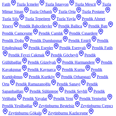
Fatih
Tuzla İçmeler
Tuzla İstasyon
Tuzla Mescit
Tuzla
Mimar Sinan
Tuzla Orhanlı
Tuzla Orta
Tuzla Postane
Tuzla Şifa
Tuzla Tepeören
Tuzla Yayla
Pendik Ahmet
Yesevi
Pendik Bahçelievler
Pendik Ballıca
Pendik Batı
Pendik Çamçeşme
Pendik Çamlık
Pendik Çınardere
Pendik Doğu
Pendik Dumlupınar
Pendik Emirli
Pendik
Ertuğrulgazi
Pendik Esenler
Pendik Esenyalı
Pendik Fatih
Pendik Fevzi Çakmak
Pendik Göçbeyli
Pendik
Güllübağlar
Pendik Güzelyalı
Pendik Harmandere
Pendik
Kavakpınar
Pendik Kaynarca
Pendik Kurna
Pendik
Kurtdoğmuş
Pendik Kurtköy
Pendik Orhangazi
Pendik
Orta
Pendik Ramazanoğlu
Pendik Sanayi
Pendik
Sapanbağları
Pendik Sülüntepe
Pendik Şeyhli
Pendik
Velibaba
Pendik Yayalar
Pendik Yeni
Pendik Yenişehir
Pendik Yeşilbağlar
Zeytinburnu Beştelsiz
Zeytinburnu Çırpıcı
Zeytinburnu Gökalp
Zeytinburnu Kazlıçeşme