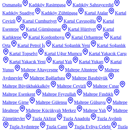
Osmanağa
Kadıköy Rasimpaşa
Kadıköy Sahrayıcedid
Kadıköy Suadiye
Kadıköy Zühtüpaşa
Kartal Atalar
Kartal
Cevizli
Kartal Cumhuriyet
Kartal Çavuşoğlu
Kartal
Esentepe
Kartal Gümüşpınar
Kartal Hürriyet
Kartal
Karlıktepe
Kartal Kordonboyu
Kartal Orhantepe
Kartal
Orta
Kartal Petrol İş
Kartal Soğanlık Yeni
Kartal Soğanlık
Kartal Topselvi
Kartal Uğur Mumcu
Kartal Yakacık Çarşı
Kartal Yakacık Yeni
Kartal Yalı
Kartal Yukarı
Kartal
Yunus
Maltepe Altayçeşme
Maltepe Altıntepe
Maltepe
Aydınevler
Maltepe Bağlarbaşı
Maltepe Başıbüyük
Maltepe Büyükbakkalköy
Maltepe Cevizli
Maltepe Çınar
Maltepe Esenkent
Maltepe Feyzullah
Maltepe Fındıklı
Maltepe Girne
Maltepe Gülensu
Maltepe Gülsuyu
Maltepe
İdealtepe
Maltepe Küçükyalı Merkez
Maltepe Yalı
Maltepe
Zümrütevler
Tuzla Akfırat
Tuzla Anadolu
Tuzla Aydınlı
Tuzla Aydıntepe
Tuzla Cami
Tuzla Evliya Çelebi
Tuzla