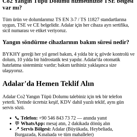
Co2 Yangın Tüpü Dolumu hizmetinizde TSE belgesi
var mı?
Tüm ürün ve dolumlarımız TS EN 3-7 / TS 11827 standartlarına
uygun, TSE ve CE belgelidir. Adalar için her cihaza ayrı sertifika,
sicil numarası ve etiket veriyoruz.
Yangın söndürme cihazlarının bakım süresi nedir?
BYKHY gereği her yıl genel bakım, 4 yılda bir iç gövde kontrolü ve
dolum, 10 yılda bir hidrostatik test yapılır. Adalar'da otomatik
hatırlatma sistemimiz vardır; bakım tarihiniz yaklaşınca size
ulaşıyoruz.
Adalar'da Hemen Teklif Alın
Adalar Co2 Yangın Tüpü Dolumu talebiniz için tek bir telefon
yeterli. Yerinde ücretsiz keşif, KDV dahil yazılı teklif, aynı gün
servis sözü.
📞
Telefon:
+90 546 843 73 72 — anında yanıt
💬
WhatsApp:
mesaj atın, 2 dakikada dönüş alın
📍
Servis Bölgesi:
Adalar (Büyükada, Heybeliada,
Burgazada, Kınalıada ve tüm mahalleler)