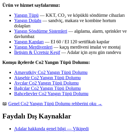
Ürün ve hizmet sayfalarımız:
Yangın Tüpü
— KKT, CO₂ ve köpüklü söndürme cihazları
Yangın Dolabı
— sandviç, makara ve kombine hortum
dolapları
Yangın Söndürme Sistemleri
— algılama, alarm, sprinkler ve
davlumbaz
Yangın Kapıları
— EI 60 / EI 120 sertifikalı kapılar
Yangın Merdivenleri
— kaçış merdiveni imalat ve montaj
İletişim & Ücretsiz Keşif
— Adalar için aynı gün randevu
Komşu ilçelerde Co2 Yangın Tüpü Dolumu:
Arnavutköy Co2 Yangın Tüpü Dolumu
Ataşehir Co2 Yangın Tüpü Dolumu
Avcılar Co2 Yangın Tüpü Dolumu
Bağcılar Co2 Yangın Tüpü Dolumu
Bahçelievler Co2 Yangın Tüpü Dolumu
📖
Genel Co2 Yangın Tüpü Dolumu rehberini oku →
Faydalı Dış Kaynaklar
Adalar hakkında genel bilgi — Vikipedi