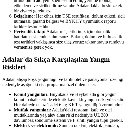
ürün/dolum atölyemizden teslim edilir, yerinde montaj,
etiketleme ve sicillendirme yapılır. Adalar'daki adresinize ek
bir ziyaret gerekmez.
Belgeleme:
Her cihaz için TSE sertifikası, dolum etiketi, sicil
numarası, garanti belgesi ve BYKHY uyumluluk raporu
birlikte teslim edilir.
Periyodik takip:
Adalar müşterilerimiz için otomatik
hatırlatma sistemine alınırsınız. Bakım, dolum ve hidrostatik
test tarihleri yaklaşınca size ulaşıyoruz; tekrar arayıp randevu
vermenize gerek yok.
Adalar'da Sıkça Karşılaşılan Yangın
Riskleri
Adalar, ahşap köşk yoğunluğu ve tarihi otel ve pansiyonlar özelliği
nedeniyle aşağıdaki risk gruplarına özel önlem ister:
Konut yangınları:
Büyükada ve Heybeliada gibi yoğun
konut mahallelerinde elektrik kaynaklı yangın riski yüksektir.
Her dairede en az 1 adet 6 kg KKT yangın tüpü zorunludur.
Mutfak yangınları:
Adalar'daki restoran, kafe ve otel
mutfaklarında yağ alev alma riski nedeniyle UL 300
davlumbaz söndürme sistemi ve F sınıfı yangın tüpü gerekir.
Elektrik ve elektronik:
Sunucu odaları, elektrik panoları,