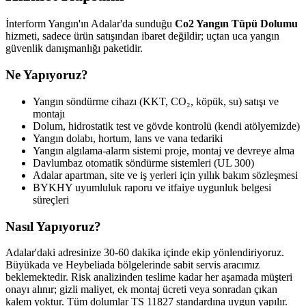
İnterform Yangın'ın Adalar'da sunduğu
Co2 Yangın Tüpü Dolumu
hizmeti, sadece ürün satışından ibaret değildir; uçtan uca yangın
güvenlik danışmanlığı paketidir.
Ne Yapıyoruz?
Yangın söndürme cihazı (KKT, CO₂, köpük, su) satışı ve
montajı
Dolum, hidrostatik test ve gövde kontrolü (kendi atölyemizde)
Yangın dolabı, hortum, lans ve vana tedariki
Yangın algılama-alarm sistemi proje, montaj ve devreye alma
Davlumbaz otomatik söndürme sistemleri (UL 300)
Adalar apartman, site ve iş yerleri için yıllık bakım sözleşmesi
BYKHY uyumluluk raporu ve itfaiye uygunluk belgesi
süreçleri
Nasıl Yapıyoruz?
Adalar'daki adresinize 30-60 dakika içinde ekip yönlendiriyoruz.
Büyükada ve Heybeliada bölgelerinde sabit servis aracımız
beklemektedir. Risk analizinden teslime kadar her aşamada müşteri
onayı alınır; gizli maliyet, ek montaj ücreti veya sonradan çıkan
kalem yoktur. Tüm dolumlar TS 11827 standardına uygun yapılır.