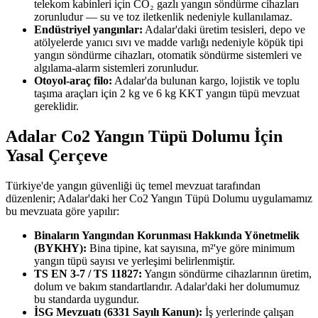
telekom kabinleri için CO₂ gazlı yangın söndürme cihazları
zorunludur — su ve toz iletkenlik nedeniyle kullanılamaz.
Endüstriyel yangınlar:
Adalar'daki üretim tesisleri, depo ve
atölyelerde yanıcı sıvı ve madde varlığı nedeniyle köpük tipi
yangın söndürme cihazları, otomatik söndürme sistemleri ve
algılama-alarm sistemleri zorunludur.
Otoyol-araç filo:
Adalar'da bulunan kargo, lojistik ve toplu
taşıma araçları için 2 kg ve 6 kg KKT yangın tüpü mevzuat
gereklidir.
Adalar Co2 Yangın Tüpü Dolumu İçin
Yasal Çerçeve
Türkiye'de yangın güvenliği üç temel mevzuat tarafından
düzenlenir; Adalar'daki her Co2 Yangın Tüpü Dolumu uygulamamız
bu mevzuata göre yapılır:
Binaların Yangından Korunması Hakkında Yönetmelik
(BYKHY):
Bina tipine, kat sayısına, m²'ye göre minimum
yangın tüpü sayısı ve yerleşimi belirlenmiştir.
TS EN 3-7 / TS 11827:
Yangın söndürme cihazlarının üretim,
dolum ve bakım standartlarıdır. Adalar'daki her dolumumuz
bu standarda uygundur.
İSG Mevzuatı (6331 Sayılı Kanun):
İş yerlerinde çalışan