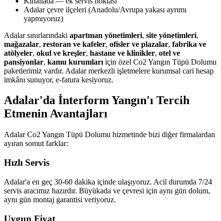
Kınalıada — ek servis noktası
Adalar çevre ilçeleri (Anadolu/Avrupa yakası ayrımı
yapmıyoruz)
Adalar sınırlarındaki
apartman yönetimleri
,
site yönetimleri
,
mağazalar
,
restoran ve kafeler
,
ofisler ve plazalar
,
fabrika ve
atölyeler
,
okul ve kreşler
,
hastane ve klinikler
,
otel ve
pansiyonlar
,
kamu kurumları
için özel Co2 Yangın Tüpü Dolumu
paketlerimiz vardır. Adalar merkezli işletmelere kurumsal cari hesap
imkânı sunuyor, e-fatura kesiyoruz.
Adalar'da İnterform Yangın'ı Tercih
Etmenin Avantajları
Adalar Co2 Yangın Tüpü Dolumu hizmetinde bizi diğer firmalardan
ayıran somut farklar:
Hızlı Servis
Adalar'a en geç 30-60 dakika içinde ulaşıyoruz. Acil durumda 7/24
servis aracımız hazırdır. Büyükada ve çevresi için aynı gün dolum,
aynı gün montaj garantisi veriyoruz.
Uygun Fiyat