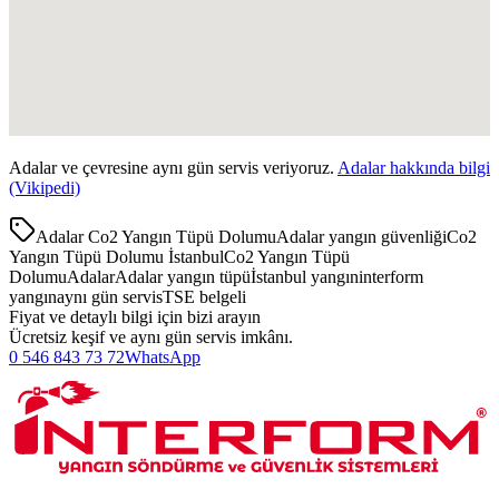
Adalar
ve çevresine aynı gün servis veriyoruz.
Adalar
hakkında bilgi
(Vikipedi)
Adalar Co2 Yangın Tüpü Dolumu
Adalar yangın güvenliği
Co2
Yangın Tüpü Dolumu İstanbul
Co2 Yangın Tüpü
Dolumu
Adalar
Adalar yangın tüpü
İstanbul yangın
interform
yangın
aynı gün servis
TSE belgeli
Fiyat ve detaylı bilgi için bizi arayın
Ücretsiz keşif ve aynı gün servis imkânı.
0 546 843 73 72
WhatsApp