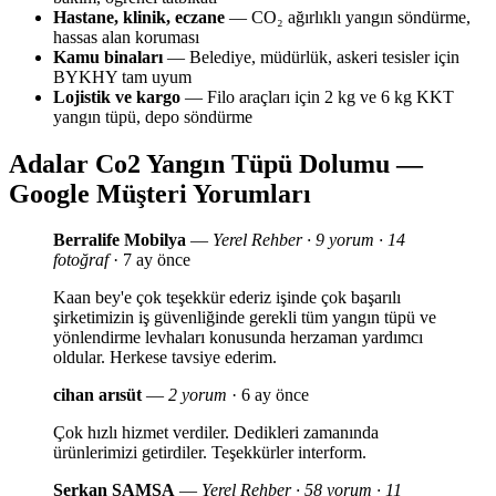
Hastane, klinik, eczane
— CO₂ ağırlıklı yangın söndürme,
hassas alan koruması
Kamu binaları
— Belediye, müdürlük, askeri tesisler için
BYKHY tam uyum
Lojistik ve kargo
— Filo araçları için 2 kg ve 6 kg KKT
yangın tüpü, depo söndürme
Adalar Co2 Yangın Tüpü Dolumu —
Google Müşteri Yorumları
Berralife Mobilya
—
Yerel Rehber · 9 yorum · 14
fotoğraf
· 7 ay önce
Kaan bey'e çok teşekkür ederiz işinde çok başarılı
şirketimizin iş güvenliğinde gerekli tüm yangın tüpü ve
yönlendirme levhaları konusunda herzaman yardımcı
oldular. Herkese tavsiye ederim.
cihan arısüt
—
2 yorum
· 6 ay önce
Çok hızlı hizmet verdiler. Dedikleri zamanında
ürünlerimizi getirdiler. Teşekkürler interform.
Serkan SAMSA
—
Yerel Rehber · 58 yorum · 11