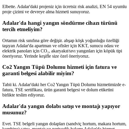
Elbette. Adalar'daki projeniz için ücretsiz risk analizi, EN 54 uyumlu
proje çizimi ve devreye alma hizmeti sunuyoruz.
Adalar'da hangi yangın söndürme cihazı türünü
tercih etmeliyim?
Ortamın risk sınıfına göre değişir. ahşap köşk yoğunluğu özelliği
taşıyan Adalar'da apartman ve ofisler için KKT, sunucu odası ve
elektrik panoları için CO₂, akaryakıt/sıvı yangınları için köpük tipi
öneriyoruz. Yerinde keşifle size özel öneriyoruz.
Co2 Yangın Tüpü Dolumu hizmeti için fatura ve
garanti belgesi alabilir miyim?
Tabii ki. Adalar'daki her Co2 Yangın Tüpü Dolumu hizmetimizde e-
fatura, TSE sertifikası, ürün garanti belgesi ve dolum etiketini
birlikte teslim ediyoruz.
Adalar'da yangın dolabı satışı ve montajı yapıyor
musunuz?
Evet. TSE belgeli yangın dolapları (sandviç hortum, makara hortum,
kombine) satışı, montajı ve periyodik bakımı Adalar'da hizmet