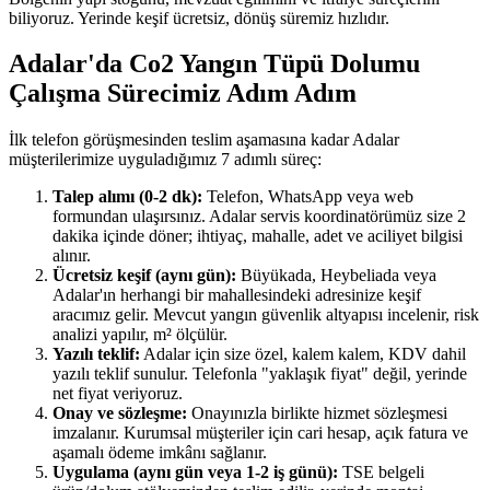
biliyoruz. Yerinde keşif ücretsiz, dönüş süremiz hızlıdır.
Adalar'da Co2 Yangın Tüpü Dolumu
Çalışma Sürecimiz Adım Adım
İlk telefon görüşmesinden teslim aşamasına kadar Adalar
müşterilerimize uyguladığımız 7 adımlı süreç:
Talep alımı (0-2 dk):
Telefon, WhatsApp veya web
formundan ulaşırsınız. Adalar servis koordinatörümüz size 2
dakika içinde döner; ihtiyaç, mahalle, adet ve aciliyet bilgisi
alınır.
Ücretsiz keşif (aynı gün):
Büyükada, Heybeliada veya
Adalar'ın herhangi bir mahallesindeki adresinize keşif
aracımız gelir. Mevcut yangın güvenlik altyapısı incelenir, risk
analizi yapılır, m² ölçülür.
Yazılı teklif:
Adalar için size özel, kalem kalem, KDV dahil
yazılı teklif sunulur. Telefonla "yaklaşık fiyat" değil, yerinde
net fiyat veriyoruz.
Onay ve sözleşme:
Onayınızla birlikte hizmet sözleşmesi
imzalanır. Kurumsal müşteriler için cari hesap, açık fatura ve
aşamalı ödeme imkânı sağlanır.
Uygulama (aynı gün veya 1-2 iş günü):
TSE belgeli