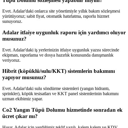
Tüpü Dolumu sözleşmesi yapabilir miyim?
Evet. Adalar'daki onlarca site yönetimiyle yıllık bakım sözleşmesi
yürütüyoruz; sabit fiyat, otomatik hatırlatma, raporlu hizmet
sunuyoruz.
Adalar itfaiye uygunluk raporu için yardımcı oluyor
musunuz?
Evet. Adalar'daki iş yerlerinizin itfaiye uygunluk yazısı sürecinde
ekipman, raporlama ve dosya hazırlık konusunda danışmanlık
veriyoruz.
Hibrit (köpüklü/sulu/KKT) sistemlerin bakımını
yapıyor musunuz?
Evet. Adalar'daki sulu söndürme sistemleri (yangın hidrantı,
sprinkler), köpük tesisatları ve KKT panel sistemlerinin bakımını
uzman ekibimiz yapar.
Co2 Yangın Tüpü Dolumu hizmetinde sonradan ek
ücret çıkar mı?
Hayır. Adalar için verdiğimiz teklif yazılı, kalem kalem ve KDV