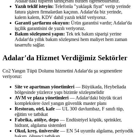
Adalar'daki tüplerin tarihçesini bizden öğrenebilirsiniz.
Yazılı teklif isteyin:
Telefonla "yaklaşık fiyat" verip yerinde
fatura şişiren firmalardan kaçının. Adalar'da biz yerinde,
kalem kalem, KDV dahil yazılı teklif veriyoruz.
Garanti şartlarını okuyun:
Ürün garantisi vardır; Adalar'da
işçilik garantisini de yazılı veriyoruz.
Bakım sözleşmesi yapın:
Tek tek bakım siparişi yerine
Adalar'da yıllık bakım sözleşmesi hem maliyet hem zaman
tasarrufu sağlar.
Adalar'da Hizmet Verdiğimiz Sektörler
Co2 Yangın Tüpü Dolumu hizmetini Adalar'da şu segmentlere
veriyoruz:
Site ve apartman yönetimleri
— Büyükada, Heybeliada
bölgesinde yüzlerce yapı bizimle sözleşmelidir
AVM ve plaza yönetimleri
— Adalar'daki büyük ticari
komplekslere özel yangın güvenlik master planı
Restoran, otel, kafe
— UL 300 davlumbaz, F sınıfı tüp,
eğitim ve tatbikat
Fabrika, atölye, depo
— Endüstriyel köpük, sprinkler,
hidrant, algılama sistemleri
Okul, kreş, üniversite
— EN 54 uyumlu algılama, periyodik
bakım, öğrenci tatbikatı