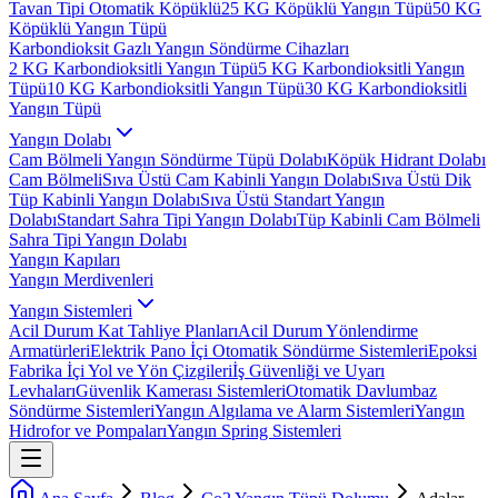
Tavan Tipi Otomatik Köpüklü
25 KG Köpüklü Yangın Tüpü
50 KG
Köpüklü Yangın Tüpü
Karbondioksit Gazlı Yangın Söndürme Cihazları
2 KG Karbondioksitli Yangın Tüpü
5 KG Karbondioksitli Yangın
Tüpü
10 KG Karbondioksitli Yangın Tüpü
30 KG Karbondioksitli
Yangın Tüpü
Yangın Dolabı
Cam Bölmeli Yangın Söndürme Tüpü Dolabı
Köpük Hidrant Dolabı
Cam Bölmeli
Sıva Üstü Cam Kabinli Yangın Dolabı
Sıva Üstü Dik
Tüp Kabinli Yangın Dolabı
Sıva Üstü Standart Yangın
Dolabı
Standart Sahra Tipi Yangın Dolabı
Tüp Kabinli Cam Bölmeli
Sahra Tipi Yangın Dolabı
Yangın Kapıları
Yangın Merdivenleri
Yangın Sistemleri
Acil Durum Kat Tahliye Planları
Acil Durum Yönlendirme
Armatürleri
Elektrik Pano İçi Otomatik Söndürme Sistemleri
Epoksi
Fabrika İçi Yol ve Yön Çizgileri
İş Güvenliği ve Uyarı
Levhaları
Güvenlik Kamerası Sistemleri
Otomatik Davlumbaz
Söndürme Sistemleri
Yangın Algılama ve Alarm Sistemleri
Yangın
Hidrofor ve Pompaları
Yangın Spring Sistemleri