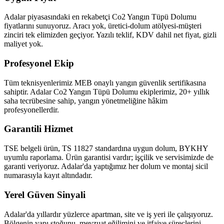
Adalar piyasasındaki en rekabetçi Co2 Yangın Tüpü Dolumu
fiyatlarını sunuyoruz. Aracı yok, üretici-dolum atölyesi-müşteri
zinciri tek elimizden geçiyor. Yazılı teklif, KDV dahil net fiyat, gizli
maliyet yok.
Profesyonel Ekip
Tüm teknisyenlerimiz MEB onaylı yangın güvenlik sertifikasına
sahiptir. Adalar Co2 Yangın Tüpü Dolumu ekiplerimiz, 20+ yıllık
saha tecrübesine sahip, yangın yönetmeliğine hâkim
profesyonellerdir.
Garantili Hizmet
TSE belgeli ürün, TS 11827 standardına uygun dolum, BYKHY
uyumlu raporlama. Ürün garantisi vardır; işçilik ve servisimizde de
garanti veriyoruz. Adalar'da yaptığımız her dolum ve montaj sicil
numarasıyla kayıt altındadır.
Yerel Güven Sinyali
Adalar'da yıllardır yüzlerce apartman, site ve iş yeri ile çalışıyoruz.
Bölgenin yapı stoğunu, mevzuat eğilimini ve itfaiye süreçlerini