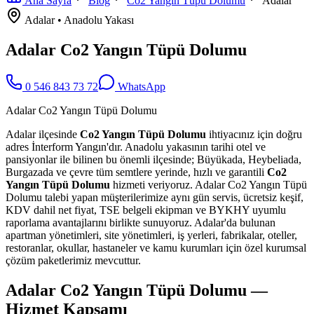
Ana Sayfa
Blog
Co2 Yangın Tüpü Dolumu
Adalar
Adalar
•
Anadolu
Yakası
Adalar Co2 Yangın Tüpü Dolumu
0 546 843 73 72
WhatsApp
Adalar Co2 Yangın Tüpü Dolumu
Adalar ilçesinde
Co2 Yangın Tüpü Dolumu
ihtiyacınız için doğru
adres İnterform Yangın'dır. Anadolu yakasının tarihi otel ve
pansiyonlar ile bilinen bu önemli ilçesinde; Büyükada, Heybeliada,
Burgazada ve çevre tüm semtlere yerinde, hızlı ve garantili
Co2
Yangın Tüpü Dolumu
hizmeti veriyoruz. Adalar Co2 Yangın Tüpü
Dolumu talebi yapan müşterilerimize aynı gün servis, ücretsiz keşif,
KDV dahil net fiyat, TSE belgeli ekipman ve BYKHY uyumlu
raporlama avantajlarını birlikte sunuyoruz. Adalar'da bulunan
apartman yönetimleri, site yönetimleri, iş yerleri, fabrikalar, oteller,
restoranlar, okullar, hastaneler ve kamu kurumları için özel kurumsal
çözüm paketlerimiz mevcuttur.
Adalar Co2 Yangın Tüpü Dolumu —
Hizmet Kapsamı