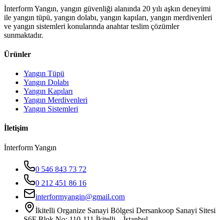
İnterform Yangın, yangın güvenliği alanında 20 yılı aşkın deneyimi
ile yangın tüpü, yangın dolabı, yangın kapıları, yangın merdivenleri
ve yangın sistemleri konularında anahtar teslim çözümler
sunmaktadır.
Ürünler
Yangın Tüpü
Yangın Dolabı
Yangın Kapıları
Yangın Merdivenleri
Yangın Sistemleri
İletişim
İnterform Yangın
0 546 843 73 72
0 212 451 86 16
interformyangin@gmail.com
İkitelli Organize Sanayi Bölgesi Dersankoop Sanayi Sitesi
S6F Blok No: 110-111 İkitelli – İstanbul