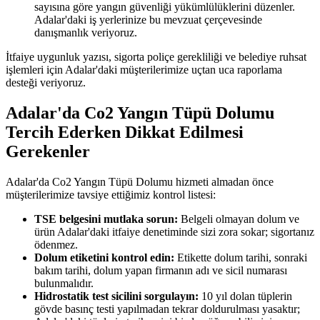
sayısına göre yangın güvenliği yükümlülüklerini düzenler.
Adalar'daki iş yerlerinize bu mevzuat çerçevesinde
danışmanlık veriyoruz.
İtfaiye uygunluk yazısı, sigorta poliçe gerekliliği ve belediye ruhsat
işlemleri için Adalar'daki müşterilerimize uçtan uca raporlama
desteği veriyoruz.
Adalar'da Co2 Yangın Tüpü Dolumu
Tercih Ederken Dikkat Edilmesi
Gerekenler
Adalar'da Co2 Yangın Tüpü Dolumu hizmeti almadan önce
müşterilerimize tavsiye ettiğimiz kontrol listesi:
TSE belgesini mutlaka sorun:
Belgeli olmayan dolum ve
ürün Adalar'daki itfaiye denetiminde sizi zora sokar; sigortanız
ödenmez.
Dolum etiketini kontrol edin:
Etikette dolum tarihi, sonraki
bakım tarihi, dolum yapan firmanın adı ve sicil numarası
bulunmalıdır.
Hidrostatik test sicilini sorgulayın:
10 yıl dolan tüplerin
gövde basınç testi yapılmadan tekrar doldurulması yasaktır;