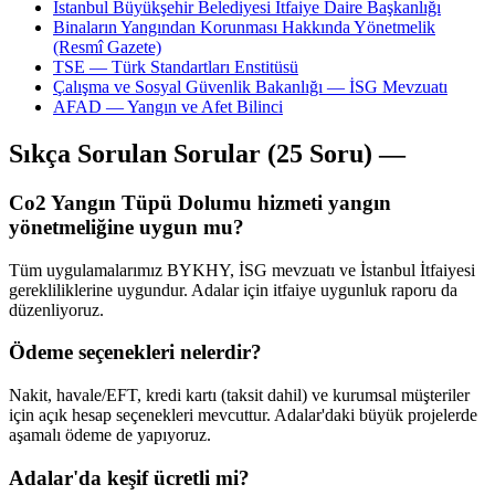
İstanbul Büyükşehir Belediyesi İtfaiye Daire Başkanlığı
Binaların Yangından Korunması Hakkında Yönetmelik
(Resmî Gazete)
TSE — Türk Standartları Enstitüsü
Çalışma ve Sosyal Güvenlik Bakanlığı — İSG Mevzuatı
AFAD — Yangın ve Afet Bilinci
Sıkça Sorulan Sorular (25 Soru) —
Co2 Yangın Tüpü Dolumu hizmeti yangın
yönetmeliğine uygun mu?
Tüm uygulamalarımız BYKHY, İSG mevzuatı ve İstanbul İtfaiyesi
gerekliliklerine uygundur. Adalar için itfaiye uygunluk raporu da
düzenliyoruz.
Ödeme seçenekleri nelerdir?
Nakit, havale/EFT, kredi kartı (taksit dahil) ve kurumsal müşteriler
için açık hesap seçenekleri mevcuttur. Adalar'daki büyük projelerde
aşamalı ödeme de yapıyoruz.
Adalar'da keşif ücretli mi?