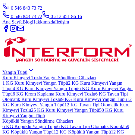
0 546 843 73 72
0 546 843 73 72
0 212 451 86 16
Ana Sayfa
Blog
Hakkımızda
İletişim
Yangın Tüpü
Kuru Kimyevi Tozlu Yangın Söndürme Cihazları
1 KG Kuru Kimyevi Yangın Tüpü
2 KG Kuru Kimyevi Yangın
Tüpü
4 KG Kuru Kimyevi Yangın Tüpü
6 KG Kuru Kimyevi Yangın
Tüpü
6 KG Krom Kaplama Kuru Kimyevi Tozlu
6 KG Tavan Tipi
Otomatik Kuru Kimyevi Tozlu
9 KG Kuru Kimyevi Yangın Tüpü
12
KG Kuru Kimyevi Yangın Tüpü
12 KG Tavan Tipi Otomatik Kuru
Kimyevi Tozlu
25 KG Kuru Kimyevi Yangın Tüpü
50 KG Kuru
Kimyevi Yangın Tüpü
Köpüklü Yangın Söndürme Cihazları
6 KG Köpüklü Yangın Tüpü
6 KG Tavan Tipi Otomatik Köpüklü
9
KG Köpüklü Yangın Tüpü
12 KG Köpüklü Yangın Tüpü
12 KG