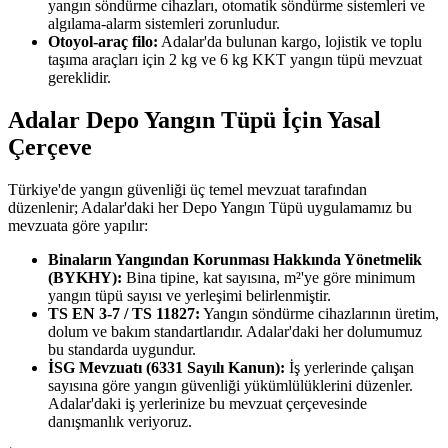
yangın söndürme cihazları, otomatik söndürme sistemleri ve
algılama-alarm sistemleri zorunludur.
Otoyol-araç filo:
Adalar'da bulunan kargo, lojistik ve toplu
taşıma araçları için 2 kg ve 6 kg KKT yangın tüpü mevzuat
gereklidir.
Adalar Depo Yangın Tüpü İçin Yasal
Çerçeve
Türkiye'de yangın güvenliği üç temel mevzuat tarafından
düzenlenir; Adalar'daki her Depo Yangın Tüpü uygulamamız bu
mevzuata göre yapılır:
Binaların Yangından Korunması Hakkında Yönetmelik
(BYKHY):
Bina tipine, kat sayısına, m²'ye göre minimum
yangın tüpü sayısı ve yerleşimi belirlenmiştir.
TS EN 3-7 / TS 11827:
Yangın söndürme cihazlarının üretim,
dolum ve bakım standartlarıdır. Adalar'daki her dolumumuz
bu standarda uygundur.
İSG Mevzuatı (6331 Sayılı Kanun):
İş yerlerinde çalışan
sayısına göre yangın güvenliği yükümlülüklerini düzenler.
Adalar'daki iş yerlerinize bu mevzuat çerçevesinde
danışmanlık veriyoruz.