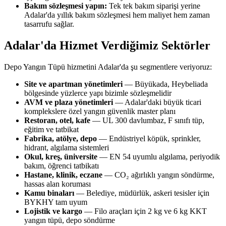
Bakım sözleşmesi yapın:
Tek tek bakım siparişi yerine
Adalar'da yıllık bakım sözleşmesi hem maliyet hem zaman
tasarrufu sağlar.
Adalar'da Hizmet Verdiğimiz Sektörler
Depo Yangın Tüpü hizmetini Adalar'da şu segmentlere veriyoruz:
Site ve apartman yönetimleri
— Büyükada, Heybeliada
bölgesinde yüzlerce yapı bizimle sözleşmelidir
AVM ve plaza yönetimleri
— Adalar'daki büyük ticari
komplekslere özel yangın güvenlik master planı
Restoran, otel, kafe
— UL 300 davlumbaz, F sınıfı tüp,
eğitim ve tatbikat
Fabrika, atölye, depo
— Endüstriyel köpük, sprinkler,
hidrant, algılama sistemleri
Okul, kreş, üniversite
— EN 54 uyumlu algılama, periyodik
bakım, öğrenci tatbikatı
Hastane, klinik, eczane
— CO₂ ağırlıklı yangın söndürme,
hassas alan koruması
Kamu binaları
— Belediye, müdürlük, askeri tesisler için
BYKHY tam uyum
Lojistik ve kargo
— Filo araçları için 2 kg ve 6 kg KKT
yangın tüpü, depo söndürme