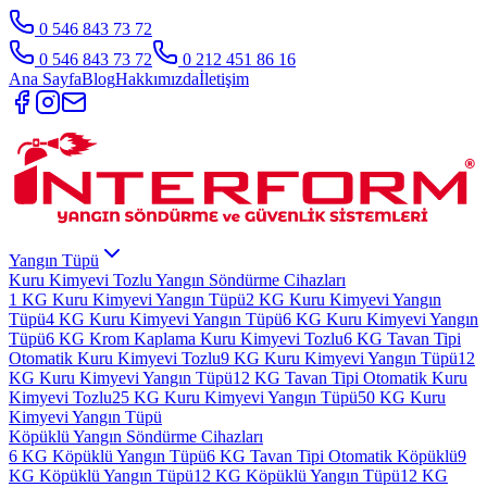
0 546 843 73 72
0 546 843 73 72
0 212 451 86 16
Ana Sayfa
Blog
Hakkımızda
İletişim
Yangın Tüpü
Kuru Kimyevi Tozlu Yangın Söndürme Cihazları
1 KG Kuru Kimyevi Yangın Tüpü
2 KG Kuru Kimyevi Yangın
Tüpü
4 KG Kuru Kimyevi Yangın Tüpü
6 KG Kuru Kimyevi Yangın
Tüpü
6 KG Krom Kaplama Kuru Kimyevi Tozlu
6 KG Tavan Tipi
Otomatik Kuru Kimyevi Tozlu
9 KG Kuru Kimyevi Yangın Tüpü
12
KG Kuru Kimyevi Yangın Tüpü
12 KG Tavan Tipi Otomatik Kuru
Kimyevi Tozlu
25 KG Kuru Kimyevi Yangın Tüpü
50 KG Kuru
Kimyevi Yangın Tüpü
Köpüklü Yangın Söndürme Cihazları
6 KG Köpüklü Yangın Tüpü
6 KG Tavan Tipi Otomatik Köpüklü
9
KG Köpüklü Yangın Tüpü
12 KG Köpüklü Yangın Tüpü
12 KG