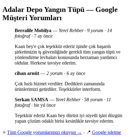
Adalar Depo Yangın Tüpü — Google
Müşteri Yorumları
Berralife Mobilya
—
Yerel Rehber · 9 yorum · 14
fotoğraf
· 7 ay önce
Kaan bey'e çok teşekkür ederiz işinde çok başarılı
şirketimizin iş güvenliğinde gerekli tüm yangın tüpü ve
yönlendirme levhaları konusunda herzaman yardımcı
oldular. Herkese tavsiye ederim.
cihan arısüt
—
2 yorum
· 6 ay önce
Çok hızlı hizmet verdiler. Dedikleri zamanında
ürünlerimizi getirdiler. Teşekkürler interform.
Serkan SAMSA
—
Yerel Rehber · 58 yorum · 11
fotoğraf
· bir yıl önce
Teşekkür ederiz Kaan bey dürüst iyi niyetli işini düzgün
yapan çözüm odaklı birisi kesinlikle tavsiye ederim.
⭐
Tüm Google yorumlarımızı okuyun →
· 📍
Google işletme