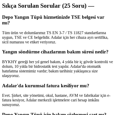
Sıkça Sorulan Sorular (25 Soru) —
Depo Yangın Tüpü hizmetinizde TSE belgesi var
mı?
Tüm ürün ve dolumlarımız TS EN 3-7 / TS 11827 standartlarına
uygun, TSE ve CE belgelidir. Adalar için her cihaza ayrı sertifika,
sicil numarası ve etiket veriyoruz.
Yangın söndürme cihazlarının bakım süresi nedir?
BYKHY gereği her yıl genel bakım, 4 yılda bir iç gövde kontrolü ve
dolum, 10 yılda bir hidrostatik test yapılır. Adalar'da otomatik
hatırlatma sistemimiz vardır; bakım tarihiniz yaklaşınca size
ulaşıyoruz.
Adalar'da kurumsal fatura kesiliyor mu?
Evet. Şirket, site yönetimi, okul, hastane, AVM ve fabrikalar için e-
fatura kesiyor, Adalar merkezli işletmelere cari hesap imkânı
sunuyoruz.
Depo Yangın Tüpü için bakım sözleşmesi şart mı?