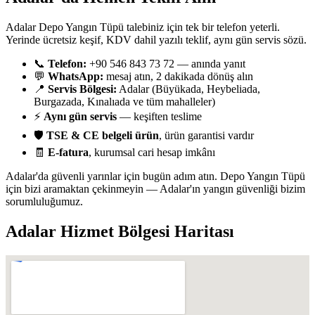
Adalar Depo Yangın Tüpü talebiniz için tek bir telefon yeterli.
Yerinde ücretsiz keşif, KDV dahil yazılı teklif, aynı gün servis sözü.
📞
Telefon:
+90 546 843 73 72 — anında yanıt
💬
WhatsApp:
mesaj atın, 2 dakikada dönüş alın
📍
Servis Bölgesi:
Adalar (Büyükada, Heybeliada,
Burgazada, Kınalıada ve tüm mahalleler)
⚡
Aynı gün servis
— keşiften teslime
🛡️
TSE & CE belgeli ürün
, ürün garantisi vardır
🧾
E-fatura
, kurumsal cari hesap imkânı
Adalar'da güvenli yarınlar için bugün adım atın. Depo Yangın Tüpü
için bizi aramaktan çekinmeyin — Adalar'ın yangın güvenliği bizim
sorumluluğumuz.
Adalar
Hizmet Bölgesi Haritası