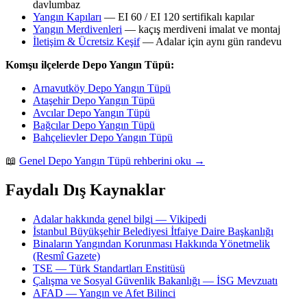
davlumbaz
Yangın Kapıları
— EI 60 / EI 120 sertifikalı kapılar
Yangın Merdivenleri
— kaçış merdiveni imalat ve montaj
İletişim & Ücretsiz Keşif
— Adalar için aynı gün randevu
Komşu ilçelerde Depo Yangın Tüpü:
Arnavutköy Depo Yangın Tüpü
Ataşehir Depo Yangın Tüpü
Avcılar Depo Yangın Tüpü
Bağcılar Depo Yangın Tüpü
Bahçelievler Depo Yangın Tüpü
📖
Genel Depo Yangın Tüpü rehberini oku →
Faydalı Dış Kaynaklar
Adalar hakkında genel bilgi — Vikipedi
İstanbul Büyükşehir Belediyesi İtfaiye Daire Başkanlığı
Binaların Yangından Korunması Hakkında Yönetmelik
(Resmî Gazete)
TSE — Türk Standartları Enstitüsü
Çalışma ve Sosyal Güvenlik Bakanlığı — İSG Mevzuatı
AFAD — Yangın ve Afet Bilinci