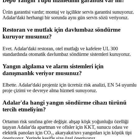
Depo Yangın Tüpü hizmetinin garantisi var mı?
Ürün garantisi vardır; montaj ve işçilikte servis garantisi sunuyoruz.
Adalar'daki herhangi bir sorunda aynı gün servis sözü veriyoruz.
Restoran ve mutfak için davlumbaz söndürme
kuruyor musunuz?
Evet. Adalar'daki restoran, otel mutfağı ve kafelere UL 300
standardında otomatik davlumbaz söndürme sistemleri kuruyoruz.
Yangın algılama ve alarm sistemleri için
danışmanlık veriyor musunuz?
Elbette. Adalar'daki projeniz için ücretsiz risk analizi, EN 54 uyumlu
proje çizimi ve devreye alma hizmeti sunuyoruz.
Adalar'da hangi yangın söndürme cihazı türünü
tercih etmeliyim?
Ortamın risk sınıfına göre değişir. ahşap köşk yoğunluğu özelliği
taşıyan Adalar'da apartman ve ofisler için KKT, sunucu odası ve
elektrik panoları için CO₂, akaryakıt/sıvı yangınları için köpük tipi
öneriyoruz. Yerinde keşifle size özel öneriyoruz.