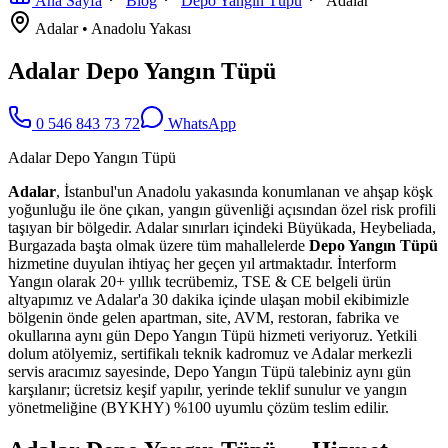
Ana Sayfa
Blog
Depo Yangın Tüpü
Adalar
Adalar
•
Anadolu
Yakası
Adalar Depo Yangın Tüpü
0 546 843 73 72
WhatsApp
Adalar Depo Yangın Tüpü
Adalar
, İstanbul'un Anadolu yakasında konumlanan ve ahşap köşk
yoğunluğu ile öne çıkan, yangın güvenliği açısından özel risk profili
taşıyan bir bölgedir. Adalar sınırları içindeki Büyükada, Heybeliada,
Burgazada başta olmak üzere tüm mahallelerde
Depo Yangın Tüpü
hizmetine duyulan ihtiyaç her geçen yıl artmaktadır. İnterform
Yangın olarak 20+ yıllık tecrübemiz, TSE & CE belgeli ürün
altyapımız ve Adalar'a 30 dakika içinde ulaşan mobil ekibimizle
bölgenin önde gelen apartman, site, AVM, restoran, fabrika ve
okullarına aynı gün Depo Yangın Tüpü hizmeti veriyoruz. Yetkili
dolum atölyemiz, sertifikalı teknik kadromuz ve Adalar merkezli
servis aracımız sayesinde, Depo Yangın Tüpü talebiniz aynı gün
karşılanır; ücretsiz keşif yapılır, yerinde teklif sunulur ve yangın
yönetmeliğine (BYKHY) %100 uyumlu çözüm teslim edilir.