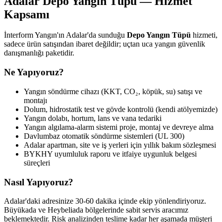
Adalar Depo Yangın Tüpü — Hizmet
Kapsamı
İnterform Yangın'ın Adalar'da sunduğu
Depo Yangın Tüpü
hizmeti,
sadece ürün satışından ibaret değildir; uçtan uca yangın güvenlik
danışmanlığı paketidir.
Ne Yapıyoruz?
Yangın söndürme cihazı (KKT, CO₂, köpük, su) satışı ve
montajı
Dolum, hidrostatik test ve gövde kontrolü (kendi atölyemizde)
Yangın dolabı, hortum, lans ve vana tedariki
Yangın algılama-alarm sistemi proje, montaj ve devreye alma
Davlumbaz otomatik söndürme sistemleri (UL 300)
Adalar apartman, site ve iş yerleri için yıllık bakım sözleşmesi
BYKHY uyumluluk raporu ve itfaiye uygunluk belgesi
süreçleri
Nasıl Yapıyoruz?
Adalar'daki adresinize 30-60 dakika içinde ekip yönlendiriyoruz.
Büyükada ve Heybeliada bölgelerinde sabit servis aracımız
beklemektedir. Risk analizinden teslime kadar her aşamada müşteri