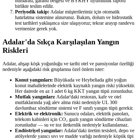
numarası, garanti belgesi ve BYKHY uyumluluk raporu
birlikte teslim edilir.
Periyodik takip:
Adalar müşterilerimiz için otomatik
hatırlatma sistemine alınırsınız. Bakım, dolum ve hidrostatik
test tarihleri yaklaşınca size ulaşıyoruz; tekrar arayıp randevu
vermenize gerek yok.
Adalar'da Sıkça Karşılaşılan Yangın
Riskleri
Adalar, ahşap köşk yoğunluğu ve tarihi otel ve pansiyonlar özelliği
nedeniyle aşağıdaki risk gruplarına özel önlem ister:
Konut yangınları:
Büyükada ve Heybeliada gibi yoğun
konut mahallelerinde elektrik kaynaklı yangın riski yüksektir.
Her dairede en az 1 adet 6 kg KKT yangın tüpü zorunludur.
Mutfak yangınları:
Adalar'daki restoran, kafe ve otel
mutfaklarında yağ alev alma riski nedeniyle UL 300
davlumbaz söndürme sistemi ve F sınıfı yangın tüpü gerekir.
Elektrik ve elektronik:
Sunucu odaları, elektrik panoları,
telekom kabinleri için CO₂ gazlı yangın söndürme cihazları
zorunludur — su ve toz iletkenlik nedeniyle kullanılamaz.
Endüstriyel yangınlar:
Adalar'daki üretim tesisleri, depo ve
atölyelerde yanıcı sıvı ve madde varlığı nedeniyle köpük tipi