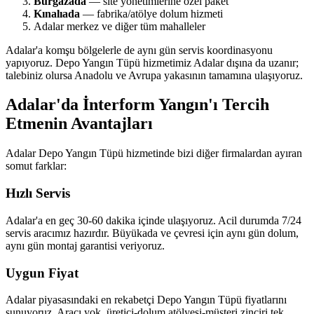
Burgazada
— site yönetimlerine özel paket
Kınalıada
— fabrika/atölye dolum hizmeti
Adalar merkez ve diğer tüm mahalleler
Adalar'a komşu bölgelerle de aynı gün servis koordinasyonu
yapıyoruz. Depo Yangın Tüpü hizmetimiz Adalar dışına da uzanır;
talebiniz olursa Anadolu ve Avrupa yakasının tamamına ulaşıyoruz.
Adalar'da İnterform Yangın'ı Tercih
Etmenin Avantajları
Adalar Depo Yangın Tüpü hizmetinde bizi diğer firmalardan ayıran
somut farklar:
Hızlı Servis
Adalar'a en geç 30-60 dakika içinde ulaşıyoruz. Acil durumda 7/24
servis aracımız hazırdır. Büyükada ve çevresi için aynı gün dolum,
aynı gün montaj garantisi veriyoruz.
Uygun Fiyat
Adalar piyasasındaki en rekabetçi Depo Yangın Tüpü fiyatlarını
sunuyoruz. Aracı yok, üretici-dolum atölyesi-müşteri zinciri tek