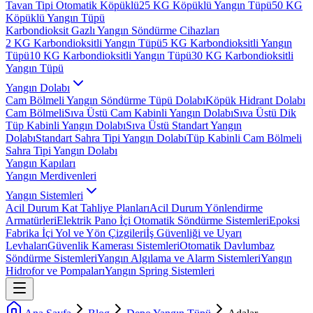
Tavan Tipi Otomatik Köpüklü
25 KG Köpüklü Yangın Tüpü
50 KG
Köpüklü Yangın Tüpü
Karbondioksit Gazlı Yangın Söndürme Cihazları
2 KG Karbondioksitli Yangın Tüpü
5 KG Karbondioksitli Yangın
Tüpü
10 KG Karbondioksitli Yangın Tüpü
30 KG Karbondioksitli
Yangın Tüpü
Yangın Dolabı
Cam Bölmeli Yangın Söndürme Tüpü Dolabı
Köpük Hidrant Dolabı
Cam Bölmeli
Sıva Üstü Cam Kabinli Yangın Dolabı
Sıva Üstü Dik
Tüp Kabinli Yangın Dolabı
Sıva Üstü Standart Yangın
Dolabı
Standart Sahra Tipi Yangın Dolabı
Tüp Kabinli Cam Bölmeli
Sahra Tipi Yangın Dolabı
Yangın Kapıları
Yangın Merdivenleri
Yangın Sistemleri
Acil Durum Kat Tahliye Planları
Acil Durum Yönlendirme
Armatürleri
Elektrik Pano İçi Otomatik Söndürme Sistemleri
Epoksi
Fabrika İçi Yol ve Yön Çizgileri
İş Güvenliği ve Uyarı
Levhaları
Güvenlik Kamerası Sistemleri
Otomatik Davlumbaz
Söndürme Sistemleri
Yangın Algılama ve Alarm Sistemleri
Yangın
Hidrofor ve Pompaları
Yangın Spring Sistemleri