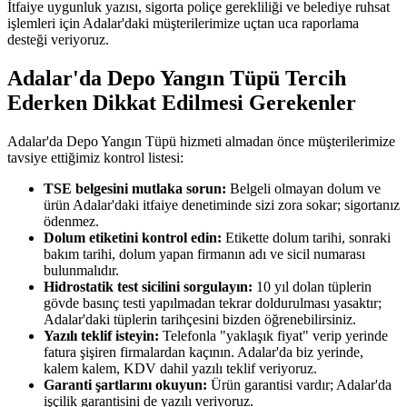
İtfaiye uygunluk yazısı, sigorta poliçe gerekliliği ve belediye ruhsat
işlemleri için Adalar'daki müşterilerimize uçtan uca raporlama
desteği veriyoruz.
Adalar'da Depo Yangın Tüpü Tercih
Ederken Dikkat Edilmesi Gerekenler
Adalar'da Depo Yangın Tüpü hizmeti almadan önce müşterilerimize
tavsiye ettiğimiz kontrol listesi:
TSE belgesini mutlaka sorun:
Belgeli olmayan dolum ve
ürün Adalar'daki itfaiye denetiminde sizi zora sokar; sigortanız
ödenmez.
Dolum etiketini kontrol edin:
Etikette dolum tarihi, sonraki
bakım tarihi, dolum yapan firmanın adı ve sicil numarası
bulunmalıdır.
Hidrostatik test sicilini sorgulayın:
10 yıl dolan tüplerin
gövde basınç testi yapılmadan tekrar doldurulması yasaktır;
Adalar'daki tüplerin tarihçesini bizden öğrenebilirsiniz.
Yazılı teklif isteyin:
Telefonla "yaklaşık fiyat" verip yerinde
fatura şişiren firmalardan kaçının. Adalar'da biz yerinde,
kalem kalem, KDV dahil yazılı teklif veriyoruz.
Garanti şartlarını okuyun:
Ürün garantisi vardır; Adalar'da
işçilik garantisini de yazılı veriyoruz.