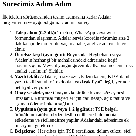
Sürecimiz Adım Adım
İlk telefon görüşmesinden teslim aşamasına kadar Adalar
müşterilerimize uyguladığımız 7 adımlı süreç:
Talep alımı (0-2 dk):
Telefon, WhatsApp veya web
formundan ulaşırsınız. Adalar servis koordinatörümüz size 2
dakika içinde döner; ihtiyaç, mahalle, adet ve aciliyet bilgisi
alınır.
Ücretsiz keşif (aynı gün):
Büyükada, Heybeliada veya
Adalar'ın herhangi bir mahallesindeki adresinize keşif
aracımız gelir. Mevcut yangın güvenlik altyapısı incelenir, risk
analizi yapılır, m² ölçülür.
Yazılı teklif:
Adalar için size özel, kalem kalem, KDV dahil
yazılı teklif sunulur. Telefonla "yaklaşık fiyat" değil, yerinde
net fiyat veriyoruz.
Onay ve sözleşme:
Onayınızla birlikte hizmet sözleşmesi
imzalanır. Kurumsal müşteriler için cari hesap, açık fatura ve
aşamalı ödeme imkânı sağlanır.
Uygulama (aynı gün veya 1-2 iş günü):
TSE belgeli
ürün/dolum atölyemizden teslim edilir, yerinde montaj,
etiketleme ve sicillendirme yapılır. Adalar'daki adresinize ek
bir ziyaret gerekmez.
Belgeleme:
Her cihaz için TSE sertifikası, dolum etiketi, sicil