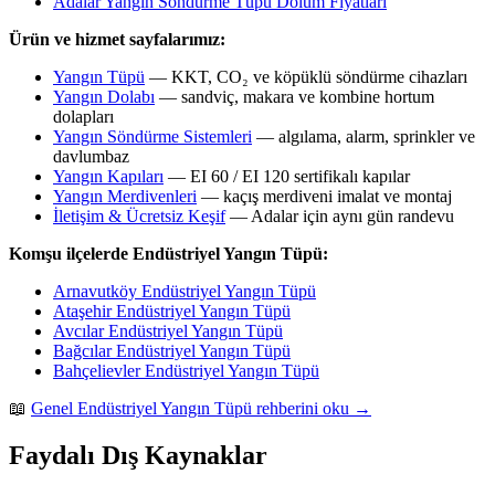
Adalar Yangın Söndürme Tüpü Dolum Fiyatları
Ürün ve hizmet sayfalarımız:
Yangın Tüpü
— KKT, CO₂ ve köpüklü söndürme cihazları
Yangın Dolabı
— sandviç, makara ve kombine hortum
dolapları
Yangın Söndürme Sistemleri
— algılama, alarm, sprinkler ve
davlumbaz
Yangın Kapıları
— EI 60 / EI 120 sertifikalı kapılar
Yangın Merdivenleri
— kaçış merdiveni imalat ve montaj
İletişim & Ücretsiz Keşif
— Adalar için aynı gün randevu
Komşu ilçelerde Endüstriyel Yangın Tüpü:
Arnavutköy Endüstriyel Yangın Tüpü
Ataşehir Endüstriyel Yangın Tüpü
Avcılar Endüstriyel Yangın Tüpü
Bağcılar Endüstriyel Yangın Tüpü
Bahçelievler Endüstriyel Yangın Tüpü
📖
Genel Endüstriyel Yangın Tüpü rehberini oku →
Faydalı Dış Kaynaklar