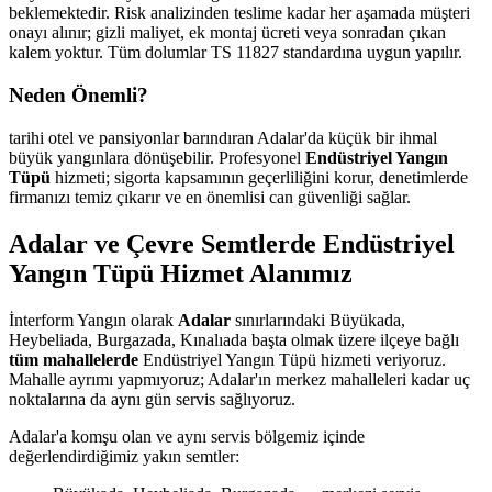
beklemektedir. Risk analizinden teslime kadar her aşamada müşteri
onayı alınır; gizli maliyet, ek montaj ücreti veya sonradan çıkan
kalem yoktur. Tüm dolumlar TS 11827 standardına uygun yapılır.
Neden Önemli?
tarihi otel ve pansiyonlar barındıran Adalar'da küçük bir ihmal
büyük yangınlara dönüşebilir. Profesyonel
Endüstriyel Yangın
Tüpü
hizmeti; sigorta kapsamının geçerliliğini korur, denetimlerde
firmanızı temiz çıkarır ve en önemlisi can güvenliği sağlar.
Adalar ve Çevre Semtlerde Endüstriyel
Yangın Tüpü Hizmet Alanımız
İnterform Yangın olarak
Adalar
sınırlarındaki Büyükada,
Heybeliada, Burgazada, Kınalıada başta olmak üzere ilçeye bağlı
tüm mahallelerde
Endüstriyel Yangın Tüpü hizmeti veriyoruz.
Mahalle ayrımı yapmıyoruz; Adalar'ın merkez mahalleleri kadar uç
noktalarına da aynı gün servis sağlıyoruz.
Adalar'a komşu olan ve aynı servis bölgemiz içinde
değerlendirdiğimiz yakın semtler: