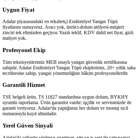
Uygun Fiyat
Adalar piyasasındaki en rekabetçi Endüstriyel Yangın Tüpü
fiyatlarını sunuyoruz. Aracı yok, üretici-dolum atölyesi-müşteri
zinciri tek elimizden geçiyor. Yazılı teklif, KDV dahil net fiyat, gizli
maliyet yok.
Profesyonel Ekip
Tüm teknisyenlerimiz MEB onaylı yangın güvenlik sertifikasına
sahiptir. Adalar Endüstriyel Yangın Tüpü ekiplerimiz, 20+ yıllık saha
tecrübesine sahip, yangın yönetmeliğine hâkim profesyonellerdir.
Garantili Hizmet
TSE belgeli ürün, TS 11827 standardına uygun dolum, BYKHY
uyumlu raporlama. Ürün garantisi vardır; işçilik ve servisimizde de
garanti veriyoruz. Adalar'da yaptığımız her dolum ve montaj sicil
numarasıyla kayıt altındadır.
Yerel Güven Sinyali
Adalar'da yıllardır yüzlerce apartman, site ve iş yeri ile çalışıyoruz.