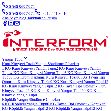
0 546 843 73 72
0 546 843 73 72
0 212 451 86 16
Ana Sayfa
Blog
Hakkımızda
İletişim
Yangın Tüpü
Kuru Kimyevi Tozlu Yangın Söndürme Cihazları
1 KG Kuru Kimyevi Yangın Tüpü
2 KG Kuru Kimyevi Yangın
Tüpü
4 KG Kuru Kimyevi Yangın Tüpü
6 KG Kuru Kimyevi Yangın
Tüpü
6 KG Krom Kaplama Kuru Kimyevi Tozlu
6 KG Tavan Tipi
Otomatik Kuru Kimyevi Tozlu
9 KG Kuru Kimyevi Yangın Tüpü
12
KG Kuru Kimyevi Yangın Tüpü
12 KG Tavan Tipi Otomatik Kuru
Kimyevi Tozlu
25 KG Kuru Kimyevi Yangın Tüpü
50 KG Kuru
Kimyevi Yangın Tüpü
Köpüklü Yangın Söndürme Cihazları
6 KG Köpüklü Yangın Tüpü
6 KG Tavan Tipi Otomatik Köpüklü
9
KG Köpüklü Yangın Tüpü
12 KG Köpüklü Yangın Tüpü
12 KG