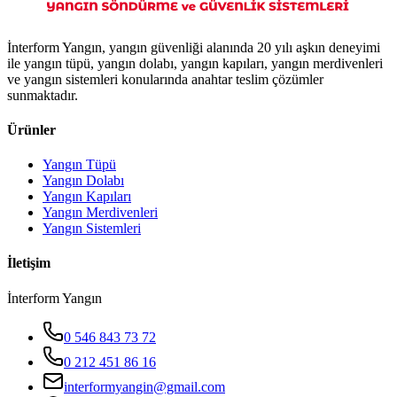
İnterform Yangın, yangın güvenliği alanında 20 yılı aşkın deneyimi
ile yangın tüpü, yangın dolabı, yangın kapıları, yangın merdivenleri
ve yangın sistemleri konularında anahtar teslim çözümler
sunmaktadır.
Ürünler
Yangın Tüpü
Yangın Dolabı
Yangın Kapıları
Yangın Merdivenleri
Yangın Sistemleri
İletişim
İnterform Yangın
0 546 843 73 72
0 212 451 86 16
interformyangin@gmail.com