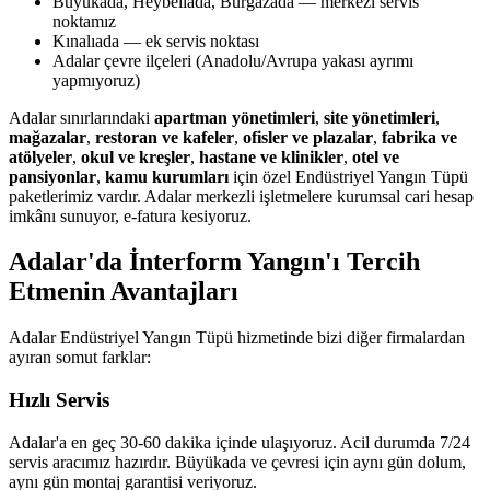
Büyükada, Heybeliada, Burgazada — merkezi servis
noktamız
Kınalıada — ek servis noktası
Adalar çevre ilçeleri (Anadolu/Avrupa yakası ayrımı
yapmıyoruz)
Adalar sınırlarındaki
apartman yönetimleri
,
site yönetimleri
,
mağazalar
,
restoran ve kafeler
,
ofisler ve plazalar
,
fabrika ve
atölyeler
,
okul ve kreşler
,
hastane ve klinikler
,
otel ve
pansiyonlar
,
kamu kurumları
için özel Endüstriyel Yangın Tüpü
paketlerimiz vardır. Adalar merkezli işletmelere kurumsal cari hesap
imkânı sunuyor, e-fatura kesiyoruz.
Adalar'da İnterform Yangın'ı Tercih
Etmenin Avantajları
Adalar Endüstriyel Yangın Tüpü hizmetinde bizi diğer firmalardan
ayıran somut farklar:
Hızlı Servis
Adalar'a en geç 30-60 dakika içinde ulaşıyoruz. Acil durumda 7/24
servis aracımız hazırdır. Büyükada ve çevresi için aynı gün dolum,
aynı gün montaj garantisi veriyoruz.