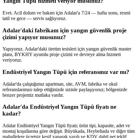
Yangın Tüpü hizmeti veriyor musunuz?
Evet. Acil dolum ve bakım için Adalar'a 7/24 — hafta sonu, resmi
tatil ve gece — servis sağlıyoruz.
Adalar'daki fabrikam için yangın güvenlik proje
çizimi yapıyor musunuz?
Yapıyoruz. Adalar'daki üretim tesisleri için yangın güvenlik master
planı, BYKHY uyumlu proje çizimi ve devreye alma hizmeti
veriyoruz.
Endüstriyel Yangın Tüpü için referansınız var mı?
Adalar'da çalıştığımız apartman, site, AVM, fabrika ve okul
referanslarımızı talep ettiğinizde sizinle paylaşıyoruz; bölgenizde
benzer projemiz mutlaka vardır.
Adalar'da Endüstriyel Yangın Tüpü fiyatı ne
kadar?
Adalar Endüstriyel Yangın Tüpü fiyatı; ürün tipi, kapasite, adet ve
montaj koşullarına göre değişir. Büyükada, Heybeliada ve diğer tüm
mahallelere ücretsiz keşif yaparak yazılı ve KDV dahil net teklif