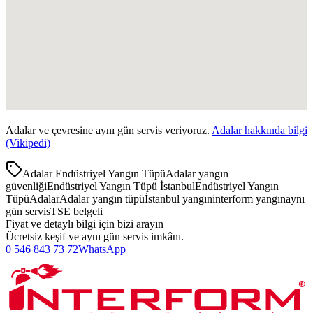
Adalar
ve çevresine aynı gün servis veriyoruz.
Adalar
hakkında bilgi
(Vikipedi)
Adalar Endüstriyel Yangın Tüpü
Adalar yangın
güvenliği
Endüstriyel Yangın Tüpü İstanbul
Endüstriyel Yangın
Tüpü
Adalar
Adalar yangın tüpü
İstanbul yangın
interform yangın
aynı
gün servis
TSE belgeli
Fiyat ve detaylı bilgi için bizi arayın
Ücretsiz keşif ve aynı gün servis imkânı.
0 546 843 73 72
WhatsApp