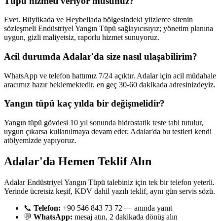
Tüpü hizmeti veriyor musunuz?
Evet. Büyükada ve Heybeliada bölgesindeki yüzlerce sitenin
sözleşmeli Endüstriyel Yangın Tüpü sağlayıcısıyız; yönetim planına
uygun, gizli maliyetsiz, raporlu hizmet sunuyoruz.
Acil durumda Adalar'da size nasıl ulaşabilirim?
WhatsApp ve telefon hattımız 7/24 açıktır. Adalar için acil müdahale
aracımız hazır beklemektedir, en geç 30-60 dakikada adresinizdeyiz.
Yangın tüpü kaç yılda bir değişmelidir?
Yangın tüpü gövdesi 10 yıl sonunda hidrostatik teste tabi tutulur,
uygun çıkarsa kullanılmaya devam eder. Adalar'da bu testleri kendi
atölyemizde yapıyoruz.
Adalar'da Hemen Teklif Alın
Adalar Endüstriyel Yangın Tüpü talebiniz için tek bir telefon yeterli.
Yerinde ücretsiz keşif, KDV dahil yazılı teklif, aynı gün servis sözü.
📞
Telefon:
+90 546 843 73 72 — anında yanıt
💬
WhatsApp:
mesaj atın, 2 dakikada dönüş alın