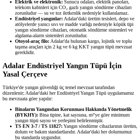
Elektrik ve elektronik:
Sunucu odaları, elektrik panoları,
telekom kabinleri için CO₂ gazlı yangın söndürme cihazları
zorunludur — su ve toz iletkenlik nedeniyle kullanılamaz.
Endüstriyel yangınlar:
Adalar'daki üretim tesisleri, depo ve
atölyelerde yanıcı sıvı ve madde varlığı nedeniyle köpük tipi
yangın söndürme cihazları, otomatik söndürme sistemleri ve
algılama-alarm sistemleri zorunludur.
Otoyol-araç filo:
Adalar'da bulunan kargo, lojistik ve toplu
taşıma araçları için 2 kg ve 6 kg KKT yangın tüpü mevzuat
gereklidir.
Adalar Endüstriyel Yangın Tüpü İçin
Yasal Çerçeve
Türkiye'de yangın güvenliği üç temel mevzuat tarafından
düzenlenir; Adalar'daki her Endüstriyel Yangın Tüpü uygulamamız
bu mevzuata göre yapılır:
Binaların Yangından Korunması Hakkında Yönetmelik
(BYKHY):
Bina tipine, kat sayısına, m²'ye göre minimum
yangın tüpü sayısı ve yerleşimi belirlenmiştir.
TS EN 3-7 / TS 11827:
Yangın söndürme cihazlarının üretim,
dolum ve bakım standartlarıdır. Adalar'daki her dolumumuz
bu standarda uygundur.