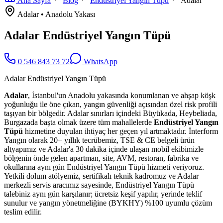
Ana Sayfa
Blog
Endüstriyel Yangın Tüpü
Adalar
Adalar
•
Anadolu
Yakası
Adalar Endüstriyel Yangın Tüpü
0 546 843 73 72
WhatsApp
Adalar Endüstriyel Yangın Tüpü
Adalar
, İstanbul'un Anadolu yakasında konumlanan ve ahşap köşk
yoğunluğu ile öne çıkan, yangın güvenliği açısından özel risk profili
taşıyan bir bölgedir. Adalar sınırları içindeki Büyükada, Heybeliada,
Burgazada başta olmak üzere tüm mahallelerde
Endüstriyel Yangın
Tüpü
hizmetine duyulan ihtiyaç her geçen yıl artmaktadır. İnterform
Yangın olarak 20+ yıllık tecrübemiz, TSE & CE belgeli ürün
altyapımız ve Adalar'a 30 dakika içinde ulaşan mobil ekibimizle
bölgenin önde gelen apartman, site, AVM, restoran, fabrika ve
okullarına aynı gün Endüstriyel Yangın Tüpü hizmeti veriyoruz.
Yetkili dolum atölyemiz, sertifikalı teknik kadromuz ve Adalar
merkezli servis aracımız sayesinde, Endüstriyel Yangın Tüpü
talebiniz aynı gün karşılanır; ücretsiz keşif yapılır, yerinde teklif
sunulur ve yangın yönetmeliğine (BYKHY) %100 uyumlu çözüm
teslim edilir.