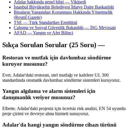
Adalar hakkında genel bilgi — Vikipedi
İstanbul Büyükşehir Belediyesi İtfaiye Daire Başkanlığı
Binaların Yangından Korunması Hakkında Yönetmelik
(Resmî Gazete)
TSE — Türk Standartları Enstitüsü
Çalışma ve Sosyal Güvenlik Bakanlığı — İSG Mevzuatı
AFAD — Yangın ve Afet Bilinci
Sıkça Sorulan Sorular (25 Soru) —
Restoran ve mutfak için davlumbaz söndürme
kuruyor musunuz?
Evet. Adalar'daki restoran, otel mutfağı ve kafelere UL 300
standardında otomatik davlumbaz söndürme sistemleri kuruyoruz.
Yangın algılama ve alarm sistemleri için
danışmanlık veriyor musunuz?
Elbette. Adalar'daki projeniz için ücretsiz risk analizi, EN 54 uyumlu
proje çizimi ve devreye alma hizmeti sunuyoruz.
Adalar'da hangi yangın söndürme cihazı türünü