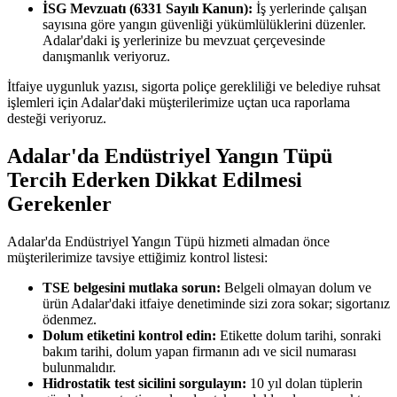
İSG Mevzuatı (6331 Sayılı Kanun):
İş yerlerinde çalışan
sayısına göre yangın güvenliği yükümlülüklerini düzenler.
Adalar'daki iş yerlerinize bu mevzuat çerçevesinde
danışmanlık veriyoruz.
İtfaiye uygunluk yazısı, sigorta poliçe gerekliliği ve belediye ruhsat
işlemleri için Adalar'daki müşterilerimize uçtan uca raporlama
desteği veriyoruz.
Adalar'da Endüstriyel Yangın Tüpü
Tercih Ederken Dikkat Edilmesi
Gerekenler
Adalar'da Endüstriyel Yangın Tüpü hizmeti almadan önce
müşterilerimize tavsiye ettiğimiz kontrol listesi:
TSE belgesini mutlaka sorun:
Belgeli olmayan dolum ve
ürün Adalar'daki itfaiye denetiminde sizi zora sokar; sigortanız
ödenmez.
Dolum etiketini kontrol edin:
Etikette dolum tarihi, sonraki
bakım tarihi, dolum yapan firmanın adı ve sicil numarası
bulunmalıdır.
Hidrostatik test sicilini sorgulayın:
10 yıl dolan tüplerin