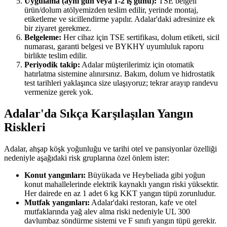
Uygulama (aynı gün veya 1-2 iş günü):
TSE belgeli
ürün/dolum atölyemizden teslim edilir, yerinde montaj,
etiketleme ve sicillendirme yapılır. Adalar'daki adresinize ek
bir ziyaret gerekmez.
Belgeleme:
Her cihaz için TSE sertifikası, dolum etiketi, sicil
numarası, garanti belgesi ve BYKHY uyumluluk raporu
birlikte teslim edilir.
Periyodik takip:
Adalar müşterilerimiz için otomatik
hatırlatma sistemine alınırsınız. Bakım, dolum ve hidrostatik
test tarihleri yaklaşınca size ulaşıyoruz; tekrar arayıp randevu
vermenize gerek yok.
Adalar'da Sıkça Karşılaşılan Yangın
Riskleri
Adalar, ahşap köşk yoğunluğu ve tarihi otel ve pansiyonlar özelliği
nedeniyle aşağıdaki risk gruplarına özel önlem ister:
Konut yangınları:
Büyükada ve Heybeliada gibi yoğun
konut mahallelerinde elektrik kaynaklı yangın riski yüksektir.
Her dairede en az 1 adet 6 kg KKT yangın tüpü zorunludur.
Mutfak yangınları:
Adalar'daki restoran, kafe ve otel
mutfaklarında yağ alev alma riski nedeniyle UL 300
davlumbaz söndürme sistemi ve F sınıfı yangın tüpü gerekir.