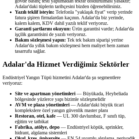
gövde basınç testi yapılmadan tekrar doldurulması yasaktır;
Adalar'daki tüplerin tarihçesini bizden öğrenebilirsiniz.
Yazılı teklif isteyin:
Telefonla "yaklaşık fiyat" verip yerinde
fatura şişiren firmalardan kaçının. Adalar'da biz yerinde,
kalem kalem, KDV dahil yazılı teklif veriyoruz.
Garanti şartlarını okuyun:
Ürün garantisi vardır; Adalar'da
işçilik garantisini de yazılı veriyoruz.
Bakım sözleşmesi yapın:
Tek tek bakım siparişi yerine
Adalar'da yıllık bakım sözleşmesi hem maliyet hem zaman
tasarrufu sağlar.
Adalar'da Hizmet Verdiğimiz Sektörler
Endüstriyel Yangın Tüpü hizmetini Adalar'da şu segmentlere
veriyoruz:
Site ve apartman yönetimleri
— Büyükada, Heybeliada
bölgesinde yüzlerce yapı bizimle sözleşmelidir
AVM ve plaza yönetimleri
— Adalar'daki büyük ticari
komplekslere özel yangın güvenlik master planı
Restoran, otel, kafe
— UL 300 davlumbaz, F sınıfı tüp,
eğitim ve tatbikat
Fabrika, atölye, depo
— Endüstriyel köpük, sprinkler,
hidrant, algılama sistemleri
Okul, kreş, üniversite
— EN 54 uyumlu algılama, periyodik