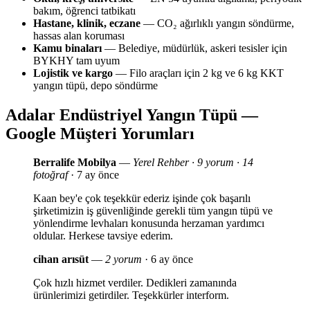
bakım, öğrenci tatbikatı
Hastane, klinik, eczane
— CO₂ ağırlıklı yangın söndürme,
hassas alan koruması
Kamu binaları
— Belediye, müdürlük, askeri tesisler için
BYKHY tam uyum
Lojistik ve kargo
— Filo araçları için 2 kg ve 6 kg KKT
yangın tüpü, depo söndürme
Adalar Endüstriyel Yangın Tüpü —
Google Müşteri Yorumları
Berralife Mobilya
—
Yerel Rehber · 9 yorum · 14
fotoğraf
· 7 ay önce
Kaan bey'e çok teşekkür ederiz işinde çok başarılı
şirketimizin iş güvenliğinde gerekli tüm yangın tüpü ve
yönlendirme levhaları konusunda herzaman yardımcı
oldular. Herkese tavsiye ederim.
cihan arısüt
—
2 yorum
· 6 ay önce
Çok hızlı hizmet verdiler. Dedikleri zamanında
ürünlerimizi getirdiler. Teşekkürler interform.