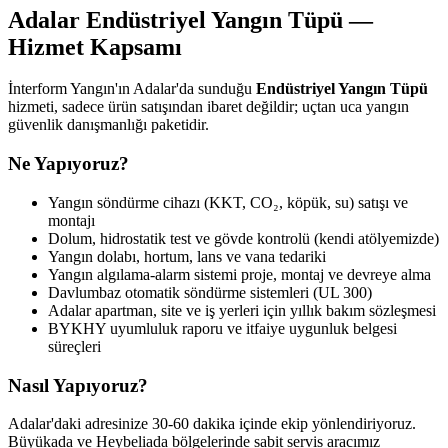
Adalar Endüstriyel Yangın Tüpü —
Hizmet Kapsamı
İnterform Yangın'ın Adalar'da sunduğu
Endüstriyel Yangın Tüpü
hizmeti, sadece ürün satışından ibaret değildir; uçtan uca yangın
güvenlik danışmanlığı paketidir.
Ne Yapıyoruz?
Yangın söndürme cihazı (KKT, CO₂, köpük, su) satışı ve
montajı
Dolum, hidrostatik test ve gövde kontrolü (kendi atölyemizde)
Yangın dolabı, hortum, lans ve vana tedariki
Yangın algılama-alarm sistemi proje, montaj ve devreye alma
Davlumbaz otomatik söndürme sistemleri (UL 300)
Adalar apartman, site ve iş yerleri için yıllık bakım sözleşmesi
BYKHY uyumluluk raporu ve itfaiye uygunluk belgesi
süreçleri
Nasıl Yapıyoruz?
Adalar'daki adresinize 30-60 dakika içinde ekip yönlendiriyoruz.
Büyükada ve Heybeliada bölgelerinde sabit servis aracımız