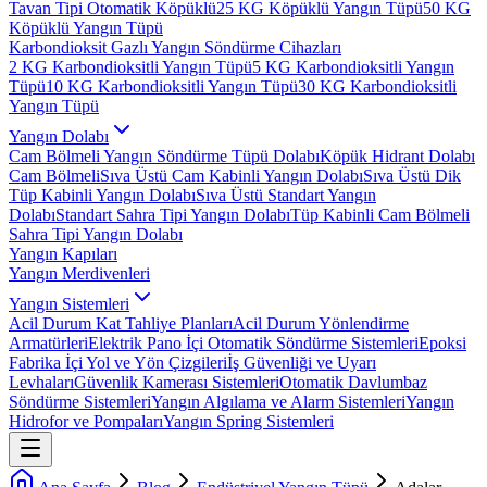
Tavan Tipi Otomatik Köpüklü
25 KG Köpüklü Yangın Tüpü
50 KG
Köpüklü Yangın Tüpü
Karbondioksit Gazlı Yangın Söndürme Cihazları
2 KG Karbondioksitli Yangın Tüpü
5 KG Karbondioksitli Yangın
Tüpü
10 KG Karbondioksitli Yangın Tüpü
30 KG Karbondioksitli
Yangın Tüpü
Yangın Dolabı
Cam Bölmeli Yangın Söndürme Tüpü Dolabı
Köpük Hidrant Dolabı
Cam Bölmeli
Sıva Üstü Cam Kabinli Yangın Dolabı
Sıva Üstü Dik
Tüp Kabinli Yangın Dolabı
Sıva Üstü Standart Yangın
Dolabı
Standart Sahra Tipi Yangın Dolabı
Tüp Kabinli Cam Bölmeli
Sahra Tipi Yangın Dolabı
Yangın Kapıları
Yangın Merdivenleri
Yangın Sistemleri
Acil Durum Kat Tahliye Planları
Acil Durum Yönlendirme
Armatürleri
Elektrik Pano İçi Otomatik Söndürme Sistemleri
Epoksi
Fabrika İçi Yol ve Yön Çizgileri
İş Güvenliği ve Uyarı
Levhaları
Güvenlik Kamerası Sistemleri
Otomatik Davlumbaz
Söndürme Sistemleri
Yangın Algılama ve Alarm Sistemleri
Yangın
Hidrofor ve Pompaları
Yangın Spring Sistemleri