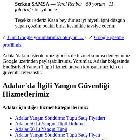
Serkan SAMSA
—
Yerel Rehber · 58 yorum · 11
fotoğraf
· bir yıl önce
Teşekkür ederiz Kaan bey dürüst iyi niyetli işini düzgün
yapan çözüm odaklı birisi kesinlikle tavsiye ederim.
⭐
Tüm Google yorumlarımızı okuyun →
· 📍
Google işletme
profilimiz
Adalar'daki müşterilerimiz gibi siz de hizmet sonrası deneyiminizi
Google üzerinden paylaşabilirsiniz. Yorumlar, Adalar bölgesinde
Endüstriyel Yangın Tüpü hizmeti arayan komşularınız için en
güvenilir referanstır.
Adalar'da İlgili Yangın Güvenliği
Hizmetlerimiz
Adalar için diğer hizmet kategorilerimiz:
Adalar Yangın Söndürme Tüpü Satış Fiyatları
Adalar 50 Lt Yangın Tüpü Dolumu
Adalar 50 Lt Yangın Tüpü
Adalar Yangın Söndürme Tüpü Satış Fiyatı