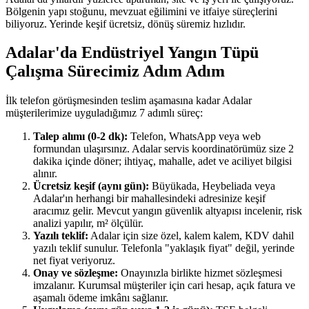
Bölgenin yapı stoğunu, mevzuat eğilimini ve itfaiye süreçlerini
biliyoruz. Yerinde keşif ücretsiz, dönüş süremiz hızlıdır.
Adalar'da Endüstriyel Yangın Tüpü
Çalışma Sürecimiz Adım Adım
İlk telefon görüşmesinden teslim aşamasına kadar Adalar
müşterilerimize uyguladığımız 7 adımlı süreç:
Talep alımı (0-2 dk):
Telefon, WhatsApp veya web
formundan ulaşırsınız. Adalar servis koordinatörümüz size 2
dakika içinde döner; ihtiyaç, mahalle, adet ve aciliyet bilgisi
alınır.
Ücretsiz keşif (aynı gün):
Büyükada, Heybeliada veya
Adalar'ın herhangi bir mahallesindeki adresinize keşif
aracımız gelir. Mevcut yangın güvenlik altyapısı incelenir, risk
analizi yapılır, m² ölçülür.
Yazılı teklif:
Adalar için size özel, kalem kalem, KDV dahil
yazılı teklif sunulur. Telefonla "yaklaşık fiyat" değil, yerinde
net fiyat veriyoruz.
Onay ve sözleşme:
Onayınızla birlikte hizmet sözleşmesi
imzalanır. Kurumsal müşteriler için cari hesap, açık fatura ve
aşamalı ödeme imkânı sağlanır.