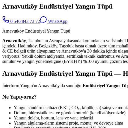
Arnavutköy Endüstriyel Yangın Tüpü
0 546 843 73 72
WhatsApp
Arnavutköy Endüstriyel Yangın Tüpü
Arnavutköy
, İstanbul'un Avrupa yakasında konumlanan ve İstanbul Hav
içindeki Hadımköy, Boğazköy, Taşoluk başta olmak üzere tüm mahal
& CE belgeli ürün altyapımız ve Arnavutköy'a 30 dakika içinde ulaşan
veriyoruz. Yetkili dolum atölyemiz, sertifikalı teknik kadromuz ve Arna
sunulur ve yangın yönetmeliğine (BYKHY) %100 uyumlu çözüm tesli
Arnavutköy Endüstriyel Yangın Tüpü — 
İnterform Yangın'ın Arnavutköy'da sunduğu
Endüstriyel Yangın Tü
Ne Yapıyoruz?
Yangın söndürme cihazı (KKT, CO₂, köpük, su) satışı ve monta
Dolum, hidrostatik test ve gövde kontrolü (kendi atölyemizde)
Yangın dolabı, hortum, lans ve vana tedariki
Yangın algılama-alarm sistemi proje, montaj ve devreye alma