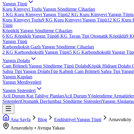
Yangın Tüpü
Kuru Kimyevi Tozlu Yangın Söndürme Cihazları
1 KG Kuru Kimyevi Yangın Tüpü
2 KG Kuru Kimyevi Yangın Tüpü
Kuru Kimyevi Tozlu
9 KG Kuru Kimyevi Yangın Tüpü
12 KG Kuru 
Tüpü
Köpüklü Yangın Söndürme Cihazları
6 KG Köpüklü Yangın Tüpü
6 KG Tavan Tipi Otomatik Köpüklü
9 K
Yangın Tüpü
Karbondioksit Gazlı Yangın Söndürme Cihazları
2 KG Karbondioksitli Yangın Tüpü
5 KG Karbondioksitli Yangın Tü
Yangın Dolabı
Cam Bölmeli Yangın Söndürme Tüpü Dolabı
Köpük Hidrant Dolabı 
Sahra Tipi Yangın Dolabı
Tüp Kabinli Cam Bölmeli Sahra Tipi Yangı
Yangın Kapıları
Yangın Merdivenleri
Yangın Sistemleri
Acil Durum Kat Tahliye Planları
Acil Durum Yönlendirme Armatürler
Sistemleri
Otomatik Davlumbaz Söndürme Sistemleri
Yangın Algılama 
Ana Sayfa
Blog
Endüstriyel Yangın Tüpü
Arnavutköy
Arnavutköy
•
Avrupa
Yakası