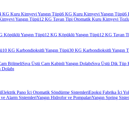
4 KG Kuru Kimyevi Yangın Tüpü
6 KG Kuru Kimyevi Yangın Tüpü
6 
Kimyevi Yangın Tüpü
12 KG Tavan Tipi Otomatik Kuru Kimyevi Tozl
G Köpüklü Yangın Tüpü
12 KG Köpüklü Yangın Tüpü
12 KG Tavan Ti
pü
10 KG Karbondioksitli Yangın Tüpü
30 KG Karbondioksitli Yangın 
Cam Bölmeli
Sıva Üstü Cam Kabinli Yangın Dolabı
Sıva Üstü Dik Tüp 
n Dolabı
i
Elektrik Pano İçi Otomatik Söndürme Sistemleri
Epoksi Fabrika İçi Yo
ve Alarm Sistemleri
Yangın Hidrofor ve Pompaları
Yangın Spring Siste