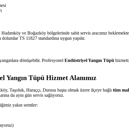
mesi
i
 Hadımköy ve Boğazköy bölgelerinde sabit servis aracımız beklemektedi
m dolumlar TS 11827 standardına uygun yapılır.
 yangınlara dönüşebilir. Profesyonel
Endüstriyel Yangın Tüpü
hizmeti;
el Yangın Tüpü Hizmet Alanımız
köy, Taşoluk, Haraççı, Durusu başta olmak üzere ilçeye bağlı
tüm mah
rına da aynı gün servis sağlıyoruz.
iğimiz yakın semtler:
mıyoruz)