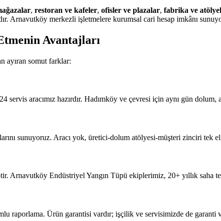
ağazalar
,
restoran ve kafeler
,
ofisler ve plazalar
,
fabrika ve atölye
ır. Arnavutköy merkezli işletmelere kurumsal cari hesap imkânı sunuyor
Etmenin Avantajları
n ayıran somut farklar:
4 servis aracımız hazırdır. Hadımköy ve çevresi için aynı gün dolum, a
ını sunuyoruz. Aracı yok, üretici-dolum atölyesi-müşteri zinciri tek eli
ir. Arnavutköy Endüstriyel Yangın Tüpü ekiplerimiz, 20+ yıllık saha te
porlama. Ürün garantisi vardır; işçilik ve servisimizde de garanti v