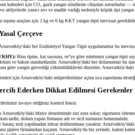
ekom kabinleri için CO₂ gazlı yangın söndürme cihazları zorunludur — su
 ve atölyelerde yanıcı sıvı ve madde varlığı nedeniyle köpük tipi yangı
u taşıma araçları için 2 kg ve 6 kg KKT yangın tüpü mevzuat gereklidir
Yasal Çerçeve
; Arnavutköy'daki her Endüstriyel Yangın Tüpü uygulamamız bu mevzuat
BYKHY):
Bina tipine, kat sayısına, m²'ye göre minimum yangın tüpü sayıs
dolum ve bakım standartlarıdır. Arnavutköy'daki her dolumumuz bu sta
ısına göre yangın güvenliği yükümlülüklerini düzenler. Arnavutköy'daki
işlemleri için Arnavutköy'daki müşterilerimize uçtan uca raporlama desteğ
ercih Ederken Dikkat Edilmesi Gerekenler
imize tavsiye ettiğimiz kontrol listesi:
Arnavutköy'daki itfaiye denetiminde sizi zora sokar; sigortanız ödenm
akım tarihi, dolum yapan firmanın adı ve sicil numarası bulunmalıdır.
 basınç testi yapılmadan tekrar doldurulması yasaktır; Arnavutköy'daki t
tura şişiren firmalardan kaçının. Arnavutköy'da biz yerinde, kalem kalem
a işçilik garantisini de yazılı veriyoruz.