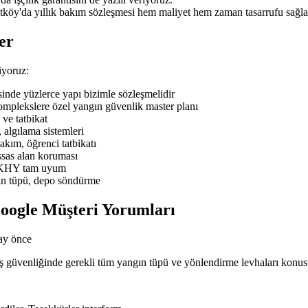
tköy'da yıllık bakım sözleşmesi hem maliyet hem zaman tasarrufu sağla
er
iyoruz:
de yüzlerce yapı bizimle sözleşmelidir
mplekslere özel yangın güvenlik master planı
ve tatbikat
 algılama sistemleri
ım, öğrenci tatbikatı
sas alan koruması
BYKHY tam uyum
ın tüpü, depo söndürme
oogle Müşteri Yorumları
ay önce
n iş güvenliğinde gerekli tüm yangın tüpü ve yönlendirme levhaları kon