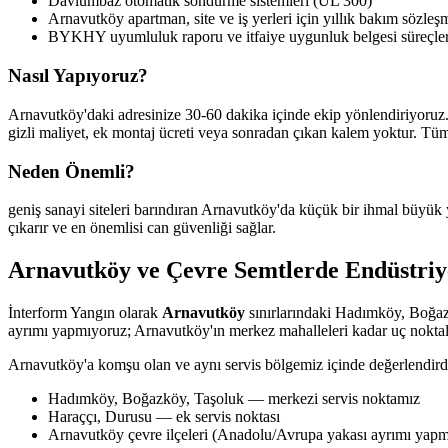
Davlumbaz otomatik söndürme sistemleri (UL 300)
Arnavutköy apartman, site ve iş yerleri için yıllık bakım sözleş
BYKHY uyumluluk raporu ve itfaiye uygunluk belgesi süreçler
Nasıl Yapıyoruz?
Arnavutköy'daki adresinize 30-60 dakika içinde ekip yönlendiriyoruz.
gizli maliyet, ek montaj ücreti veya sonradan çıkan kalem yoktur. Tü
Neden Önemli?
geniş sanayi siteleri barındıran Arnavutköy'da küçük bir ihmal büyük
çıkarır ve en önemlisi can güvenliği sağlar.
Arnavutköy ve Çevre Semtlerde Endüstriy
İnterform Yangın olarak
Arnavutköy
sınırlarındaki Hadımköy, Boğaz
ayrımı yapmıyoruz; Arnavutköy'ın merkez mahalleleri kadar uç noktala
Arnavutköy'a komşu olan ve aynı servis bölgemiz içinde değerlendird
Hadımköy, Boğazköy, Taşoluk — merkezi servis noktamız
Haraççı, Durusu — ek servis noktası
Arnavutköy çevre ilçeleri (Anadolu/Avrupa yakası ayrımı yap