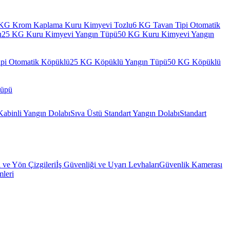
KG Krom Kaplama Kuru Kimyevi Tozlu
6 KG Tavan Tipi Otomatik
u
25 KG Kuru Kimyevi Yangın Tüpü
50 KG Kuru Kimyevi Yangın
pi Otomatik Köpüklü
25 KG Köpüklü Yangın Tüpü
50 KG Köpüklü
Tüpü
Kabinli Yangın Dolabı
Sıva Üstü Standart Yangın Dolabı
Standart
l ve Yön Çizgileri
İş Güvenliği ve Uyarı Levhaları
Güvenlik Kamerası
mleri