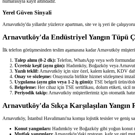
numarasıyla kayıt altındadır.
Yerel Güven Sinyali
Arnavutköy'da yıllardır yüzlerce apartman, site ve iş yeri ile çalışıyor
Arnavutköy'da Endüstriyel Yangın Tüpü 
İlk telefon görüşmesinden teslim aşamasına kadar Arnavutköy müşteri
Talep alımı (0-2 dk):
Telefon, WhatsApp veya web formundan ulaş
Ücretsiz keşif (aynı gün):
Hadımköy, Boğazköy veya Arnavutköy'ı
Yazılı teklif:
Arnavutköy için size özel, kalem kalem, KDV dahil y
Onay ve sözleşme:
Onayınızla birlikte hizmet sözleşmesi imzala
Uygulama (aynı gün veya 1-2 iş günü):
TSE belgeli ürün/dolum
Belgeleme:
Her cihaz için TSE sertifikası, dolum etiketi, sicil
Periyodik takip:
Arnavutköy müşterilerimiz için otomatik hatırl
Arnavutköy'da Sıkça Karşılaşılan Yangın R
Arnavutköy, İstanbul Havalimanı'na komşu lojistik tesisler ve geniş sana
Konut yangınları:
Hadımköy ve Boğazköy gibi yoğun konut maha
Mutfak yangınları:
Arnavutköy'daki restoran, kafe ve otel mut