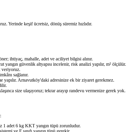
ruz. Yerinde keşif ücretsiz, dönüş süremiz hızlıdır.
ihtiyaç, mahalle, adet ve aciliyet bilgisi alınır.
ngın güvenlik altyapısı incelenir, risk analizi yapılır, m² ölçülür.
t veriyoruz.
imkânı sağlanır.
e yapılır. Arnavutköy'daki adresinize ek bir ziyaret gerekmez.
lir.
aklaşınca size ulaşıyoruz; tekrar arayıp randevu vermenize gerek yok.
:
az 1 adet 6 kg KKT yangın tüpü zorunludur.
stemi ve F sınıfı yangın tüpü gerekir.