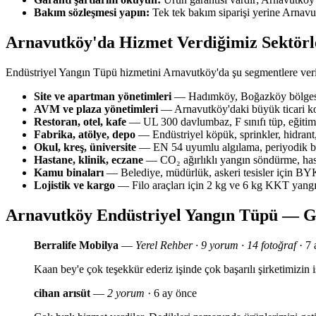
Bakım sözleşmesi yapın:
Tek tek bakım siparişi yerine Arnavu
Arnavutköy'da Hizmet Verdiğimiz Sektörl
Endüstriyel Yangın Tüpü hizmetini Arnavutköy'da şu segmentlere ver
Site ve apartman yönetimleri
— Hadımköy, Boğazköy bölgesin
AVM ve plaza yönetimleri
— Arnavutköy'daki büyük ticari ko
Restoran, otel, kafe
— UL 300 davlumbaz, F sınıfı tüp, eğitim 
Fabrika, atölye, depo
— Endüstriyel köpük, sprinkler, hidrant,
Okul, kreş, üniversite
— EN 54 uyumlu algılama, periyodik bak
Hastane, klinik, eczane
— CO₂ ağırlıklı yangın söndürme, has
Kamu binaları
— Belediye, müdürlük, askeri tesisler için 
Lojistik ve kargo
— Filo araçları için 2 kg ve 6 kg KKT yang
Arnavutköy Endüstriyel Yangın Tüpü — G
Berralife Mobilya
—
Yerel Rehber · 9 yorum · 14 fotoğraf
· 7 
Kaan bey'e çok teşekkür ederiz işinde çok başarılı şirketimizi
cihan arısüt
—
2 yorum
· 6 ay önce