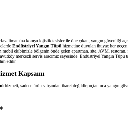
alimanı'na komşu lojistik tesisler ile öne çıkan, yangın güvenliği açısın
lelerde
Endüstriyel Yangın Tüpü
hizmetine duyulan ihtiyaç her geçen 
 mobil ekibimizle bölgenin önde gelen apartman, site, AVM, restoran, 
vutköy merkezli servis aracımız sayesinde, Endüstriyel Yangın Tüpü taleb
m edilir.
Hizmet Kapsamı
pü
hizmeti, sadece ürün satışından ibaret değildir; uçtan uca yangın güv
jı