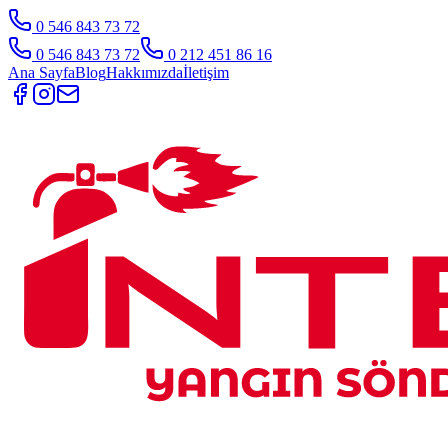
0 546 843 73 72
0 546 843 73 72
0 212 451 86 16
Ana Sayfa
Blog
Hakkımızda
İletişim