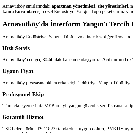
Arnavutköy sınırlarındaki
apartman yönetimleri
,
site yönetimleri
,
m
kamu kurumları
için özel Endüstriyel Yangın Tüpü paketlerimiz vard
Arnavutköy'da İnterform Yangın'ı Tercih 
Arnavutköy Endüstriyel Yangın Tüpü hizmetinde bizi diğer firmalarda
Hızlı Servis
Arnavutköy'a en geç 30-60 dakika içinde ulaşıyoruz. Acil durumda 7/2
Uygun Fiyat
Arnavutköy piyasasındaki en rekabetçi Endüstriyel Yangın Tüpü fiyatlar
Profesyonel Ekip
Tüm teknisyenlerimiz MEB onaylı yangın güvenlik sertifikasına sahipt
Garantili Hizmet
TSE belgeli ürün, TS 11827 standardına uygun dolum, BYKHY uyumlu ra