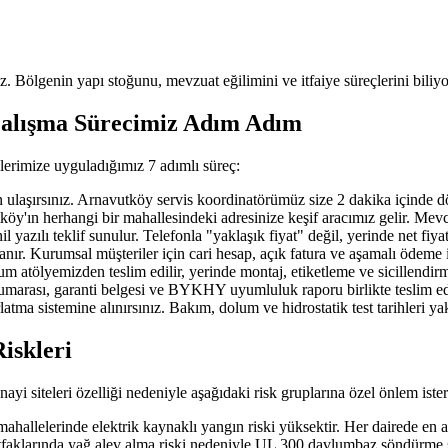
uz. Bölgenin yapı stoğunu, mevzuat eğilimini ve itfaiye süreçlerini biliyo
Çalışma Sürecimiz Adım Adım
lerimize uyguladığımız 7 adımlı süreç:
ırsınız. Arnavutköy servis koordinatörümüz size 2 dakika içinde döner; 
n herhangi bir mahallesindeki adresinize keşif aracımız gelir. Mevcut ya
azılı teklif sunulur. Telefonla "yaklaşık fiyat" değil, yerinde net fiya
nır. Kurumsal müşteriler için cari hesap, açık fatura ve aşamalı ödeme 
 atölyemizden teslim edilir, yerinde montaj, etiketleme ve sicillendirm
 numarası, garanti belgesi ve BYKHY uyumluluk raporu birlikte teslim edi
atma sistemine alınırsınız. Bakım, dolum ve hidrostatik test tarihleri y
iskleri
yi siteleri özelliği nedeniyle aşağıdaki risk gruplarına özel önlem ister
llelerinde elektrik kaynaklı yangın riski yüksektir. Her dairede en 
faklarında yağ alev alma riski nedeniyle UL 300 davlumbaz söndürme si