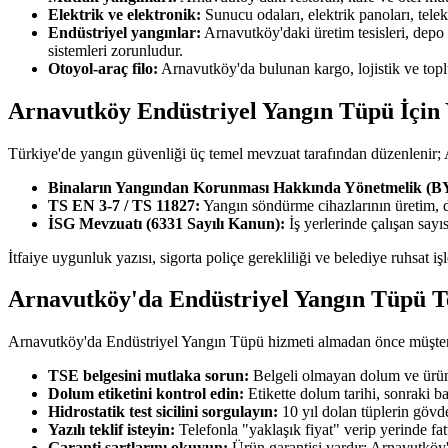
Elektrik ve elektronik:
Sunucu odaları, elektrik panoları, tel
Endüstriyel yangınlar:
Arnavutköy'daki üretim tesisleri, depo
sistemleri zorunludur.
Otoyol-araç filo:
Arnavutköy'da bulunan kargo, lojistik ve topl
Arnavutköy Endüstriyel Yangın Tüpü İçin 
Türkiye'de yangın güvenliği üç temel mevzuat tarafından düzenlenir
Binaların Yangından Korunması Hakkında Yönetmelik (
TS EN 3-7 / TS 11827:
Yangın söndürme cihazlarının üretim, 
İSG Mevzuatı (6331 Sayılı Kanun):
İş yerlerinde çalışan say
İtfaiye uygunluk yazısı, sigorta poliçe gerekliliği ve belediye ruhsat 
Arnavutköy'da Endüstriyel Yangın Tüpü T
Arnavutköy'da Endüstriyel Yangın Tüpü hizmeti almadan önce müşteriler
TSE belgesini mutlaka sorun:
Belgeli olmayan dolum ve ürün 
Dolum etiketini kontrol edin:
Etikette dolum tarihi, sonraki b
Hidrostatik test sicilini sorgulayın:
10 yıl dolan tüplerin gövde
Yazılı teklif isteyin:
Telefonla "yaklaşık fiyat" verip yerinde fa
Garanti şartlarını okuyun:
Ürün garantisi vardır; Arnavutköy'd