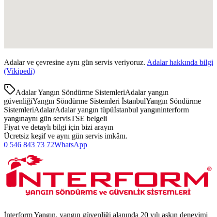
Adalar
ve çevresine aynı gün servis veriyoruz.
Adalar
hakkında bilgi
(Vikipedi)
Adalar Yangın Söndürme Sistemleri
Adalar yangın
güvenliği
Yangın Söndürme Sistemleri İstanbul
Yangın Söndürme
Sistemleri
Adalar
Adalar yangın tüpü
İstanbul yangın
interform
yangın
aynı gün servis
TSE belgeli
Fiyat ve detaylı bilgi için bizi arayın
Ücretsiz keşif ve aynı gün servis imkânı.
0 546 843 73 72
WhatsApp
İnterform Yangın, yangın güvenliği alanında 20 yılı aşkın deneyimi