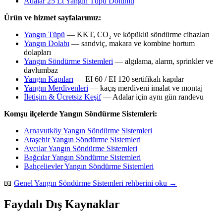
Adalar 25 Lt Yangın Tüpü Dolumu
Ürün ve hizmet sayfalarımız:
Yangın Tüpü
— KKT, CO₂ ve köpüklü söndürme cihazları
Yangın Dolabı
— sandviç, makara ve kombine hortum
dolapları
Yangın Söndürme Sistemleri
— algılama, alarm, sprinkler ve
davlumbaz
Yangın Kapıları
— EI 60 / EI 120 sertifikalı kapılar
Yangın Merdivenleri
— kaçış merdiveni imalat ve montaj
İletişim & Ücretsiz Keşif
— Adalar için aynı gün randevu
Komşu ilçelerde Yangın Söndürme Sistemleri:
Arnavutköy Yangın Söndürme Sistemleri
Ataşehir Yangın Söndürme Sistemleri
Avcılar Yangın Söndürme Sistemleri
Bağcılar Yangın Söndürme Sistemleri
Bahçelievler Yangın Söndürme Sistemleri
📖
Genel Yangın Söndürme Sistemleri rehberini oku →
Faydalı Dış Kaynaklar