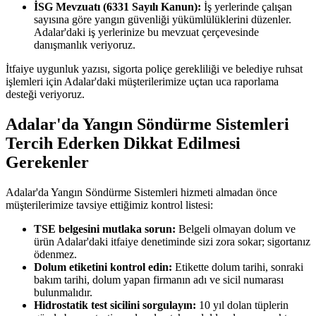
İSG Mevzuatı (6331 Sayılı Kanun):
İş yerlerinde çalışan
sayısına göre yangın güvenliği yükümlülüklerini düzenler.
Adalar'daki iş yerlerinize bu mevzuat çerçevesinde
danışmanlık veriyoruz.
İtfaiye uygunluk yazısı, sigorta poliçe gerekliliği ve belediye ruhsat
işlemleri için Adalar'daki müşterilerimize uçtan uca raporlama
desteği veriyoruz.
Adalar'da Yangın Söndürme Sistemleri
Tercih Ederken Dikkat Edilmesi
Gerekenler
Adalar'da Yangın Söndürme Sistemleri hizmeti almadan önce
müşterilerimize tavsiye ettiğimiz kontrol listesi:
TSE belgesini mutlaka sorun:
Belgeli olmayan dolum ve
ürün Adalar'daki itfaiye denetiminde sizi zora sokar; sigortanız
ödenmez.
Dolum etiketini kontrol edin:
Etikette dolum tarihi, sonraki
bakım tarihi, dolum yapan firmanın adı ve sicil numarası
bulunmalıdır.
Hidrostatik test sicilini sorgulayın:
10 yıl dolan tüplerin