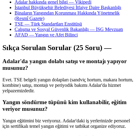
Adalar hakkında genel bilgi — Vikipedi
İstanbul Büyükşehir Belediyesi İtfaiye Daire Başkanlığı
Binaların Yangından Korunması Hakkında Yönetmelik
(Resmî Gazete)
TSE — Türk Standartları Enstitüsü
Çalışma ve Sosyal Güvenlik Bakanlığı — İSG Mevzuatı
AFAD — Yangın ve Afet Bilinci
Sıkça Sorulan Sorular (25 Soru) —
Adalar'da yangın dolabı satışı ve montajı yapıyor
musunuz?
Evet. TSE belgeli yangın dolapları (sandviç hortum, makara hortum,
kombine) satışı, montajı ve periyodik bakımı Adalar'da hizmet
yelpazemizdedir.
Yangın söndürme tüpünü kim kullanabilir, eğitim
veriyor musunuz?
Yangın eğitimini biz veriyoruz. Adalar'daki iş yerlerinizde personel
için sertifikalı temel yangın eğitimi ve tatbikat organize ediyoruz.