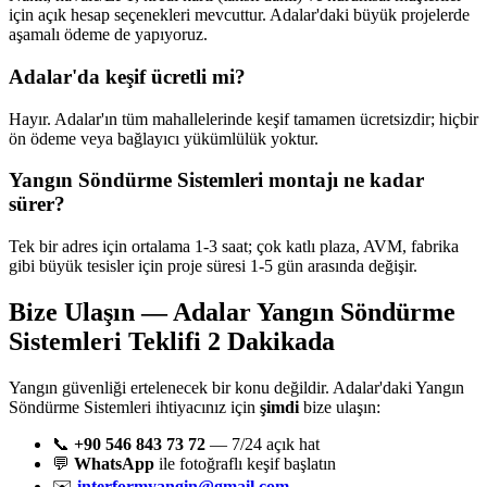
için açık hesap seçenekleri mevcuttur. Adalar'daki büyük projelerde
aşamalı ödeme de yapıyoruz.
Adalar'da keşif ücretli mi?
Hayır. Adalar'ın tüm mahallelerinde keşif tamamen ücretsizdir; hiçbir
ön ödeme veya bağlayıcı yükümlülük yoktur.
Yangın Söndürme Sistemleri montajı ne kadar
sürer?
Tek bir adres için ortalama 1-3 saat; çok katlı plaza, AVM, fabrika
gibi büyük tesisler için proje süresi 1-5 gün arasında değişir.
Bize Ulaşın — Adalar Yangın Söndürme
Sistemleri Teklifi 2 Dakikada
Yangın güvenliği ertelenecek bir konu değildir. Adalar'daki Yangın
Söndürme Sistemleri ihtiyacınız için
şimdi
bize ulaşın:
📞
+90 546 843 73 72
— 7/24 açık hat
💬
WhatsApp
ile fotoğraflı keşif başlatın
✉️
interformyangin@gmail.com