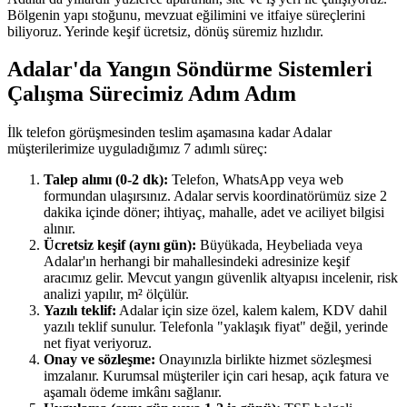
Bölgenin yapı stoğunu, mevzuat eğilimini ve itfaiye süreçlerini
biliyoruz. Yerinde keşif ücretsiz, dönüş süremiz hızlıdır.
Adalar'da Yangın Söndürme Sistemleri
Çalışma Sürecimiz Adım Adım
İlk telefon görüşmesinden teslim aşamasına kadar Adalar
müşterilerimize uyguladığımız 7 adımlı süreç:
Talep alımı (0-2 dk):
Telefon, WhatsApp veya web
formundan ulaşırsınız. Adalar servis koordinatörümüz size 2
dakika içinde döner; ihtiyaç, mahalle, adet ve aciliyet bilgisi
alınır.
Ücretsiz keşif (aynı gün):
Büyükada, Heybeliada veya
Adalar'ın herhangi bir mahallesindeki adresinize keşif
aracımız gelir. Mevcut yangın güvenlik altyapısı incelenir, risk
analizi yapılır, m² ölçülür.
Yazılı teklif:
Adalar için size özel, kalem kalem, KDV dahil
yazılı teklif sunulur. Telefonla "yaklaşık fiyat" değil, yerinde
net fiyat veriyoruz.
Onay ve sözleşme:
Onayınızla birlikte hizmet sözleşmesi
imzalanır. Kurumsal müşteriler için cari hesap, açık fatura ve
aşamalı ödeme imkânı sağlanır.