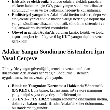
Elektrik ve elektronik:
Sunucu odaları, elektrik panoları,
telekom kabinleri için CO₂ gazlı yangın söndürme cihazları
zorunludur — su ve toz iletkenlik nedeniyle kullanılamaz.
Endüstriyel yangınlar:
Adalar'daki üretim tesisleri, depo ve
atölyelerde yanıcı sıvı ve madde varlığı nedeniyle köpük tipi
yangın söndürme cihazları, otomatik söndürme sistemleri ve
algılama-alarm sistemleri zorunludur.
Otoyol-araç filo:
Adalar'da bulunan kargo, lojistik ve toplu
taşıma araçları için 2 kg ve 6 kg KKT yangın tüpü mevzuat
gereklidir.
Adalar Yangın Söndürme Sistemleri İçin
Yasal Çerçeve
Türkiye'de yangın güvenliği üç temel mevzuat tarafından
düzenlenir; Adalar'daki her Yangın Söndürme Sistemleri
uygulamamız bu mevzuata göre yapılır:
Binaların Yangından Korunması Hakkında Yönetmelik
(BYKHY):
Bina tipine, kat sayısına, m²'ye göre minimum
yangın tüpü sayısı ve yerleşimi belirlenmiştir.
TS EN 3-7 / TS 11827:
Yangın söndürme cihazlarının üretim,
dolum ve bakım standartlarıdır. Adalar'daki her dolumumuz
bu standarda uygundur.