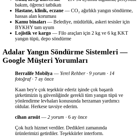
bakım, öğrenci tatbikatı
Hastane, klinik, eczane
— CO₂ ağırlıklı yangın söndürme,
hassas alan koruması
Kamu binaları
— Belediye, müdürlük, askeri tesisler için
BYKHY tam uyum
Lojistik ve kargo
— Filo araçları için 2 kg ve 6 kg KKT
yangın tüpü, depo söndürme
Adalar Yangın Söndürme Sistemleri —
Google Müşteri Yorumları
Berralife Mobilya
—
Yerel Rehber · 9 yorum · 14
fotoğraf
· 7 ay önce
Kaan bey'e çok teşekkür ederiz işinde çok başarılı
şirketimizin iş güvenliğinde gerekli tüm yangın tüpü ve
yönlendirme levhaları konusunda herzaman yardımcı
oldular. Herkese tavsiye ederim.
cihan arısüt
—
2 yorum
· 6 ay önce
Çok hızlı hizmet verdiler. Dedikleri zamanında
ürünlerimizi getirdiler. Teşekkürler interform.