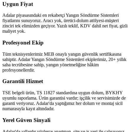
Uygun Fiyat
Adalar piyasasındaki en rekabetçi Yangın Söndürme Sistemleri
fiyatlarını sunuyoruz. Aracı yok, üretici-dolum atölyesi-müşteri
zinciri tek elimizden geçiyor. Yazılı teklif, KDV dahil net fiyat, gizli
maliyet yok.
Profesyonel Ekip
Tüm teknisyenlerimiz MEB onaylı yangın güvenlik sertifikasına
sahiptir. Adalar Yangın Söndürme Sistemleri ekiplerimiz, 20+ yıllık
saha tecrübesine sahip, yangın yönetmeliğine hâkim
profesyonellerdir.
Garantili Hizmet
TSE belgeli ürün, TS 11827 standardına uygun dolum, BYKHY
uyumlu raporlama. Ürün garantisi vardır; işçilik ve servisimizde de
garanti veriyoruz. Adalar'da yaptığımız her dolum ve montaj sicil
numarasıyla kayıt altındadır.
Yerel Güven Sinyali
Adalar'da yıllardır yüzlerce apartman, site ve iş yeri ile çalışıyoruz.