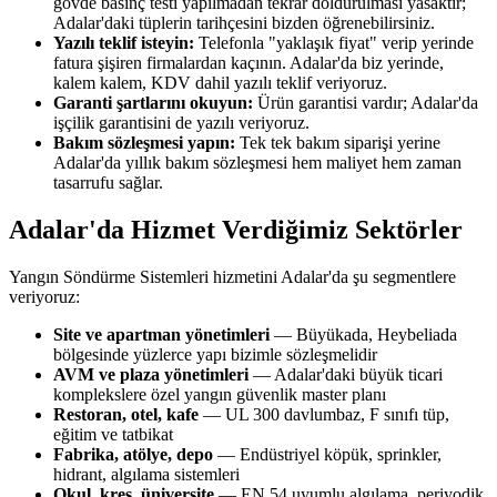
gövde basınç testi yapılmadan tekrar doldurulması yasaktır;
Adalar'daki tüplerin tarihçesini bizden öğrenebilirsiniz.
Yazılı teklif isteyin:
Telefonla "yaklaşık fiyat" verip yerinde
fatura şişiren firmalardan kaçının. Adalar'da biz yerinde,
kalem kalem, KDV dahil yazılı teklif veriyoruz.
Garanti şartlarını okuyun:
Ürün garantisi vardır; Adalar'da
işçilik garantisini de yazılı veriyoruz.
Bakım sözleşmesi yapın:
Tek tek bakım siparişi yerine
Adalar'da yıllık bakım sözleşmesi hem maliyet hem zaman
tasarrufu sağlar.
Adalar'da Hizmet Verdiğimiz Sektörler
Yangın Söndürme Sistemleri hizmetini Adalar'da şu segmentlere
veriyoruz:
Site ve apartman yönetimleri
— Büyükada, Heybeliada
bölgesinde yüzlerce yapı bizimle sözleşmelidir
AVM ve plaza yönetimleri
— Adalar'daki büyük ticari
komplekslere özel yangın güvenlik master planı
Restoran, otel, kafe
— UL 300 davlumbaz, F sınıfı tüp,
eğitim ve tatbikat
Fabrika, atölye, depo
— Endüstriyel köpük, sprinkler,
hidrant, algılama sistemleri
Okul, kreş, üniversite
— EN 54 uyumlu algılama, periyodik