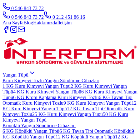
0 546 843 73 72
0 546 843 73 72
0 212 451 86 16
Ana Sayfa
Blog
Hakkımızda
İletişim
Yangın Tüpü
Kuru Kimyevi Tozlu Yangın Söndürme Cihazları
1 KG Kuru Kimyevi Yangın Tüpü
2 KG Kuru Kimyevi Yangın
Tüpü
4 KG Kuru Kimyevi Yangın Tüpü
6 KG Kuru Kimyevi Yangın
Tüpü
6 KG Krom Kaplama Kuru Kimyevi Tozlu
6 KG Tavan Tipi
Otomatik Kuru Kimyevi Tozlu
9 KG Kuru Kimyevi Yangın Tüpü
12
KG Kuru Kimyevi Yangın Tüpü
12 KG Tavan Tipi Otomatik Kuru
Kimyevi Tozlu
25 KG Kuru Kimyevi Yangın Tüpü
50 KG Kuru
Kimyevi Yangın Tüpü
Köpüklü Yangın Söndürme Cihazları
6 KG Köpüklü Yangın Tüpü
6 KG Tavan Tipi Otomatik Köpüklü
9
KG Köpüklü Yangın Tüpü
12 KG Köpüklü Yangın Tüpü
12 KG