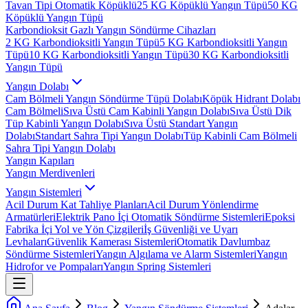
Tavan Tipi Otomatik Köpüklü
25 KG Köpüklü Yangın Tüpü
50 KG
Köpüklü Yangın Tüpü
Karbondioksit Gazlı Yangın Söndürme Cihazları
2 KG Karbondioksitli Yangın Tüpü
5 KG Karbondioksitli Yangın
Tüpü
10 KG Karbondioksitli Yangın Tüpü
30 KG Karbondioksitli
Yangın Tüpü
Yangın Dolabı
Cam Bölmeli Yangın Söndürme Tüpü Dolabı
Köpük Hidrant Dolabı
Cam Bölmeli
Sıva Üstü Cam Kabinli Yangın Dolabı
Sıva Üstü Dik
Tüp Kabinli Yangın Dolabı
Sıva Üstü Standart Yangın
Dolabı
Standart Sahra Tipi Yangın Dolabı
Tüp Kabinli Cam Bölmeli
Sahra Tipi Yangın Dolabı
Yangın Kapıları
Yangın Merdivenleri
Yangın Sistemleri
Acil Durum Kat Tahliye Planları
Acil Durum Yönlendirme
Armatürleri
Elektrik Pano İçi Otomatik Söndürme Sistemleri
Epoksi
Fabrika İçi Yol ve Yön Çizgileri
İş Güvenliği ve Uyarı
Levhaları
Güvenlik Kamerası Sistemleri
Otomatik Davlumbaz
Söndürme Sistemleri
Yangın Algılama ve Alarm Sistemleri
Yangın
Hidrofor ve Pompaları
Yangın Spring Sistemleri