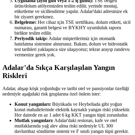
Uygulama (aynı gün veya 1-2 iş günü):
TSE belgeli
ürün/dolum atölyemizden teslim edilir, yerinde montaj,
etiketleme ve sicillendirme yapılır. Adalar'daki adresinize ek
bir ziyaret gerekmez.
Belgeleme:
Her cihaz için TSE sertifikası, dolum etiketi, sicil
numarası, garanti belgesi ve BYKHY uyumluluk raporu
birlikte teslim edilir.
Periyodik takip:
Adalar müşterilerimiz için otomatik
hatırlatma sistemine alınırsınız. Bakım, dolum ve hidrostatik
test tarihleri yaklaşınca size ulaşıyoruz; tekrar arayıp randevu
vermenize gerek yok.
Adalar'da Sıkça Karşılaşılan Yangın
Riskleri
Adalar, ahşap köşk yoğunluğu ve tarihi otel ve pansiyonlar özelliği
nedeniyle aşağıdaki risk gruplarına özel önlem ister:
Konut yangınları:
Büyükada ve Heybeliada gibi yoğun
konut mahallelerinde elektrik kaynaklı yangın riski yüksektir.
Her dairede en az 1 adet 6 kg KKT yangın tüpü zorunludur.
Mutfak yangınları:
Adalar'daki restoran, kafe ve otel
mutfaklarında yağ alev alma riski nedeniyle UL 300
davlumbaz söndürme sistemi ve F sınıfı yangın tüpü gerekir.