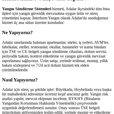
Yangın Söndürme Sistemleri
hizmeti, Adalar ilçesindeki tüm bina
tipleri için yangın güvenlik mevzuatına uygun ürün ve süreç
yönetimini kapsar. İnterform Yangın olarak Adalar'da sunduğumuz
hizmet üç ana sütun üzerine kuruludur:
Ne Yapıyoruz?
Adalar sınırlarında bulunan apartmanlar, siteler, iş yerleri, AVM'ler,
fabrikalar, oteller, restoranlar, okullar, hastaneler ve kamu binaları
için TSE ve CE belgeli yangın söndürme cihazları, dolum servisi,
periyodik bakım, kontrol etiketleme ve yangın güvenlik mevzuat
raporlaması sağlıyoruz. Ürün satışı, yerinde teslimat, montaj, yıllık
bakım sözleşmesi ve 7/24 acil dolum hizmeti tek elden
yürütülmektedir.
Nasıl Yapıyoruz?
Adalar için süreç şu şekilde işler: Büyükada, Heybeliada veya başka
bir mahalledeki adresinize ücretsiz keşif aracımız gelir. Yangın risk
analizi yapılır, mevcut ekipman incelenir, BYKHY (Binaların
Yangından Korunması Hakkında Yönetmelik) çerçevesinde
uygunluk değerlendirmesi sunulur. Onay sonrası TSE belgeli
ürün/dolum atölyemizden teslim edilir, yerinde montaj ve etiketleme