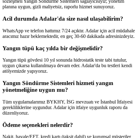
sözleşmeli Yangın Söndürme Sistemleri sağlayıcısıyız; yönetim
planına uygun, gizli maliyetsiz, raporlu hizmet sunuyoruz.
Acil durumda Adalar'da size nasıl ulaşabilirim?
WhatsApp ve telefon hattımız 7/24 açıktır. Adalar için acil müdahale
aracımız hazır beklemektedir, en geç 30-60 dakikada adresinizdeyiz.
Yangın tüpü kaç yılda bir değişmelidir?
Yangın tüpü gövdesi 10 yıl sonunda hidrostatik teste tabi tutulur,
uygun çıkarsa kullanılmaya devam eder. Adalar'da bu testleri kendi
atölyemizde yapıyoruz.
Yangın Söndürme Sistemleri hizmeti yangın
yönetmeliğine uygun mu?
Tüm uygulamalarımız BYKHY, İSG mevzuatı ve İstanbul İtfaiyesi
gerekliliklerine uygundur. Adalar için itfaiye uygunluk raporu da
düzenliyoruz.
Ödeme seçenekleri nelerdir?
Nakit, havale/EFT, kredi kartı (taksit dahil) ve kurumsal müşteriler