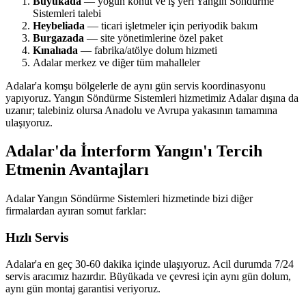
Büyükada
— yoğun konut ve iş yeri Yangın Söndürme
Sistemleri talebi
Heybeliada
— ticari işletmeler için periyodik bakım
Burgazada
— site yönetimlerine özel paket
Kınalıada
— fabrika/atölye dolum hizmeti
Adalar merkez ve diğer tüm mahalleler
Adalar'a komşu bölgelerle de aynı gün servis koordinasyonu
yapıyoruz. Yangın Söndürme Sistemleri hizmetimiz Adalar dışına da
uzanır; talebiniz olursa Anadolu ve Avrupa yakasının tamamına
ulaşıyoruz.
Adalar'da İnterform Yangın'ı Tercih
Etmenin Avantajları
Adalar Yangın Söndürme Sistemleri hizmetinde bizi diğer
firmalardan ayıran somut farklar:
Hızlı Servis
Adalar'a en geç 30-60 dakika içinde ulaşıyoruz. Acil durumda 7/24
servis aracımız hazırdır. Büyükada ve çevresi için aynı gün dolum,
aynı gün montaj garantisi veriyoruz.