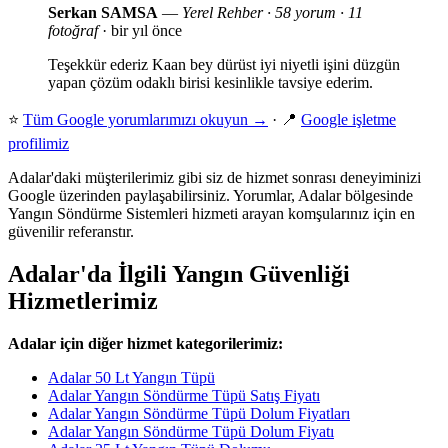
Serkan SAMSA
—
Yerel Rehber · 58 yorum · 11
fotoğraf
· bir yıl önce
Teşekkür ederiz Kaan bey dürüst iyi niyetli işini düzgün
yapan çözüm odaklı birisi kesinlikle tavsiye ederim.
⭐
Tüm Google yorumlarımızı okuyun →
· 📍
Google işletme
profilimiz
Adalar'daki müşterilerimiz gibi siz de hizmet sonrası deneyiminizi
Google üzerinden paylaşabilirsiniz. Yorumlar, Adalar bölgesinde
Yangın Söndürme Sistemleri hizmeti arayan komşularınız için en
güvenilir referanstır.
Adalar'da İlgili Yangın Güvenliği
Hizmetlerimiz
Adalar için diğer hizmet kategorilerimiz:
Adalar 50 Lt Yangın Tüpü
Adalar Yangın Söndürme Tüpü Satış Fiyatı
Adalar Yangın Söndürme Tüpü Dolum Fiyatları
Adalar Yangın Söndürme Tüpü Dolum Fiyatı