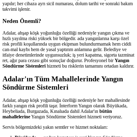
yapılır; her cihaza ayrı sicil numarası, dolum tarihi ve sonraki bakım
takvimi işlenir.
Neden Önemli?
Adalar, ahşap köşk yoğunluğu özelliği nedeniyle yangın çıkma ve
hızlı yayılma riski yüksek bir bölgedir. ada yangınlarına karşı özel
risk profili koşullarında uygun ekipman bulundurmamak hem ciddi
can-mal kaybı hem de yasal yaptırım anlamına gelir. Belediye ve
itfaiye denetimlerinde uygunsuzluk; iş yeri kapatma, sigorta tazminat
ret, ağır para cezası gibi sonuçlar doğurur. Profesyonel bir
Yangın
Söndürme Sistemleri
hizmeti bu risklerin tamamını ortadan kaldırır.
Adalar'ın Tüm Mahallelerinde Yangın
Söndürme Sistemleri
Adalar, ahşap köşk yoğunluğu özelliği nedeniyle her mahallesinde
farklı yangın risk profili taşır. İnterform Yangın olarak Büyükada,
Heybeliada, Burgazada, Kınalıada dahil Adalar'ın
bütün
mahallelerine
Yangın Söndürme Sistemleri hizmeti veriyoruz.
Servis bölgemizdeki yakın semtler ve hizmet noktaları: