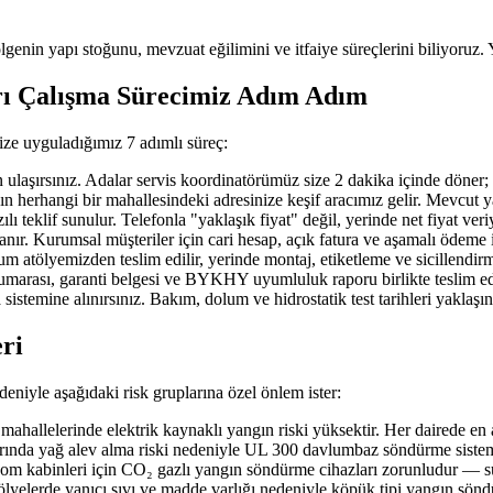
ölgenin yapı stoğunu, mevzuat eğilimini ve itfaiye süreçlerini biliyoruz. 
rı Çalışma Sürecimiz Adım Adım
ize uyguladığımız 7 adımlı süreç:
ırsınız. Adalar servis koordinatörümüz size 2 dakika içinde döner; ihtiy
erhangi bir mahallesindeki adresinize keşif aracımız gelir. Mevcut yangı
 teklif sunulur. Telefonla "yaklaşık fiyat" değil, yerinde net fiyat veri
nır. Kurumsal müşteriler için cari hesap, açık fatura ve aşamalı ödeme 
 atölyemizden teslim edilir, yerinde montaj, etiketleme ve sicillendirme
 numarası, garanti belgesi ve BYKHY uyumluluk raporu birlikte teslim edi
 sistemine alınırsınız. Bakım, dolum ve hidrostatik test tarihleri yaklaş
eri
deniyle aşağıdaki risk gruplarına özel önlem ister:
hallelerinde elektrik kaynaklı yangın riski yüksektir. Her dairede en
arında yağ alev alma riski nedeniyle UL 300 davlumbaz söndürme sistemi
ekom kabinleri için CO₂ gazlı yangın söndürme cihazları zorunludur — su
tölyelerde yanıcı sıvı ve madde varlığı nedeniyle köpük tipi yangın sön