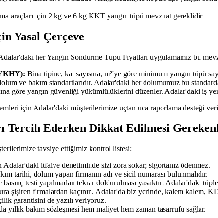
şıma araçları için 2 kg ve 6 kg KKT yangın tüpü mevzuat gereklidir.
in Yasal Çerçeve
 Adalar'daki her Yangın Söndürme Tüpü Fiyatları uygulamamız bu mevzu
BYKHY):
Bina tipine, kat sayısına, m²'ye göre minimum yangın tüpü sayıs
dolum ve bakım standartlarıdır. Adalar'daki her dolumumuz bu standar
ısına göre yangın güvenliği yükümlülüklerini düzenler. Adalar'daki iş y
şlemleri için Adalar'daki müşterilerimize uçtan uca raporlama desteği ver
ı Tercih Ederken Dikkat Edilmesi Gereken
lerimize tavsiye ettiğimiz kontrol listesi:
Adalar'daki itfaiye denetiminde sizi zora sokar; sigortanız ödenmez.
akım tarihi, dolum yapan firmanın adı ve sicil numarası bulunmalıdır.
 basınç testi yapılmadan tekrar doldurulması yasaktır; Adalar'daki tüpler
tura şişiren firmalardan kaçının. Adalar'da biz yerinde, kalem kalem, KDV
ilik garantisini de yazılı veriyoruz.
'da yıllık bakım sözleşmesi hem maliyet hem zaman tasarrufu sağlar.