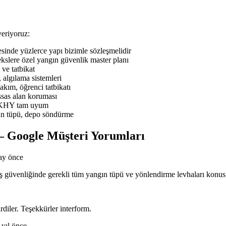
eriyoruz:
nde yüzlerce yapı bizimle sözleşmelidir
slere özel yangın güvenlik master planı
ve tatbikat
 algılama sistemleri
ım, öğrenci tatbikatı
sas alan koruması
BYKHY tam uyum
ın tüpü, depo söndürme
— Google Müşteri Yorumları
ay önce
n iş güvenliğinde gerekli tüm yangın tüpü ve yönlendirme levhaları kon
rdiler. Teşekkürler interform.
 yıl önce