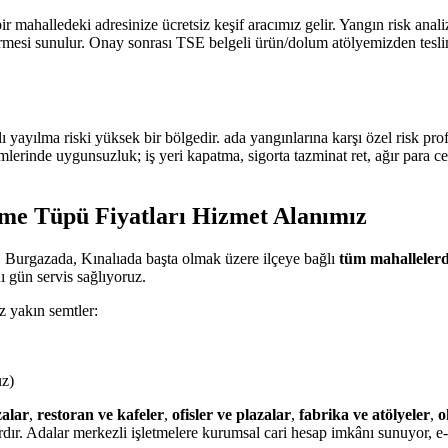
ir mahalledeki adresinize ücretsiz keşif aracımız gelir. Yangın risk an
 sunulur. Onay sonrası TSE belgeli ürün/dolum atölyemizden teslim edi
ı yayılma riski yüksek bir bölgedir. ada yangınlarına karşı özel risk 
mlerinde uygunsuzluk; iş yeri kapatma, sigorta tazminat ret, ağır para c
me Tüpü Fiyatları Hizmet Alanımız
 Burgazada, Kınalıada başta olmak üzere ilçeye bağlı
tüm mahalleler
 gün servis sağlıyoruz.
z yakın semtler:
uz)
alar
,
restoran ve kafeler
,
ofisler ve plazalar
,
fabrika ve atölyeler
,
o
ır. Adalar merkezli işletmelere kurumsal cari hesap imkânı sunuyor, e-