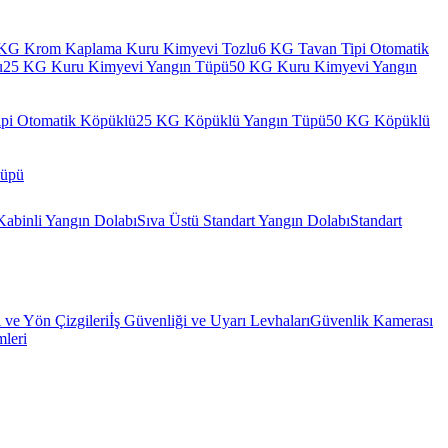
KG Krom Kaplama Kuru Kimyevi Tozlu
6 KG Tavan Tipi Otomatik
u
25 KG Kuru Kimyevi Yangın Tüpü
50 KG Kuru Kimyevi Yangın
pi Otomatik Köpüklü
25 KG Köpüklü Yangın Tüpü
50 KG Köpüklü
Tüpü
Kabinli Yangın Dolabı
Sıva Üstü Standart Yangın Dolabı
Standart
l ve Yön Çizgileri
İş Güvenliği ve Uyarı Levhaları
Güvenlik Kamerası
mleri