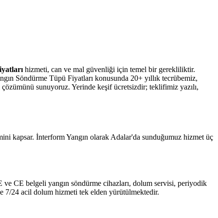
yatları
hizmeti, can ve mal güvenliği için temel bir gerekliliktir.
Yangın Söndürme Tüpü Fiyatları konusunda 20+ yıllık tecrübemiz,
ı çözümünü sunuyoruz. Yerinde keşif ücretsizdir; teklifimiz yazılı,
imini kapsar. İnterform Yangın olarak Adalar'da sunduğumuz hizmet üç
 TSE ve CE belgeli yangın söndürme cihazları, dolum servisi, periyodik
e 7/24 acil dolum hizmeti tek elden yürütülmektedir.