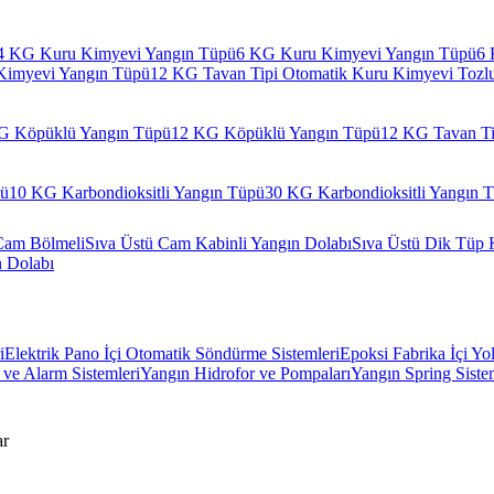
4 KG Kuru Kimyevi Yangın Tüpü
6 KG Kuru Kimyevi Yangın Tüpü
6 
Kimyevi Yangın Tüpü
12 KG Tavan Tipi Otomatik Kuru Kimyevi Tozl
G Köpüklü Yangın Tüpü
12 KG Köpüklü Yangın Tüpü
12 KG Tavan Ti
pü
10 KG Karbondioksitli Yangın Tüpü
30 KG Karbondioksitli Yangın 
Cam Bölmeli
Sıva Üstü Cam Kabinli Yangın Dolabı
Sıva Üstü Dik Tüp 
n Dolabı
i
Elektrik Pano İçi Otomatik Söndürme Sistemleri
Epoksi Fabrika İçi Yo
ve Alarm Sistemleri
Yangın Hidrofor ve Pompaları
Yangın Spring Siste
ar