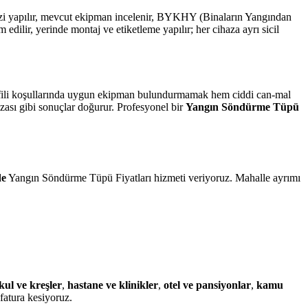
alizi yapılır, mevcut ekipman incelenir, BYKHY (Binaların Yangından
lir, yerinde montaj ve etiketleme yapılır; her cihaza ayrı sicil
profili koşullarında uygun ekipman bulundurmamak hem ciddi can-mal
ezası gibi sonuçlar doğurur. Profesyonel bir
Yangın Söndürme Tüpü
de
Yangın Söndürme Tüpü Fiyatları hizmeti veriyoruz. Mahalle ayrımı
kul ve kreşler
,
hastane ve klinikler
,
otel ve pansiyonlar
,
kamu
fatura kesiyoruz.