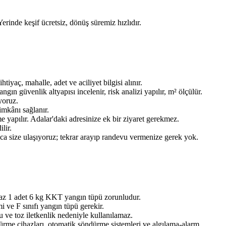
Yerinde keşif ücretsiz, dönüş süremiz hızlıdır.
aç, mahalle, adet ve aciliyet bilgisi alınır.
n güvenlik altyapısı incelenir, risk analizi yapılır, m² ölçülür.
yoruz.
imkânı sağlanır.
 yapılır. Adalar'daki adresinize ek bir ziyaret gerekmez.
lir.
ınca size ulaşıyoruz; tekrar arayıp randevu vermenize gerek yok.
 az 1 adet 6 kg KKT yangın tüpü zorunludur.
 ve F sınıfı yangın tüpü gerekir.
 ve toz iletkenlik nedeniyle kullanılamaz.
dürme cihazları, otomatik söndürme sistemleri ve algılama-alarm