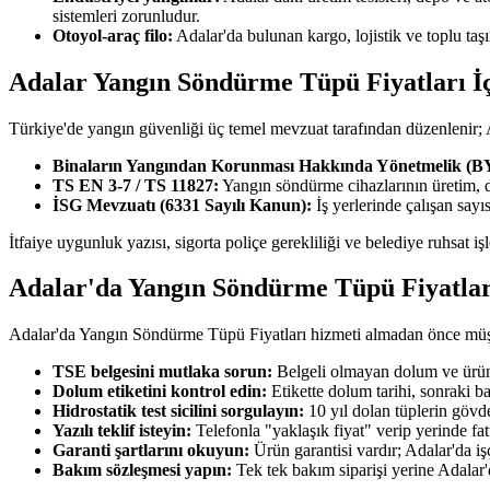
sistemleri zorunludur.
Otoyol-araç filo:
Adalar'da bulunan kargo, lojistik ve toplu ta
Adalar Yangın Söndürme Tüpü Fiyatları İç
Türkiye'de yangın güvenliği üç temel mevzuat tarafından düzenlenir;
Binaların Yangından Korunması Hakkında Yönetmelik (
TS EN 3-7 / TS 11827:
Yangın söndürme cihazlarının üretim, 
İSG Mevzuatı (6331 Sayılı Kanun):
İş yerlerinde çalışan say
İtfaiye uygunluk yazısı, sigorta poliçe gerekliliği ve belediye ruhsat i
Adalar'da Yangın Söndürme Tüpü Fiyatlar
Adalar'da Yangın Söndürme Tüpü Fiyatları hizmeti almadan önce müşteri
TSE belgesini mutlaka sorun:
Belgeli olmayan dolum ve ürün 
Dolum etiketini kontrol edin:
Etikette dolum tarihi, sonraki b
Hidrostatik test sicilini sorgulayın:
10 yıl dolan tüplerin gövde
Yazılı teklif isteyin:
Telefonla "yaklaşık fiyat" verip yerinde fa
Garanti şartlarını okuyun:
Ürün garantisi vardır; Adalar'da işç
Bakım sözleşmesi yapın:
Tek tek bakım siparişi yerine Adalar