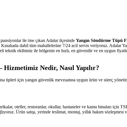
 pansiyonlar ile öne çıkan Adalar ilçesinde
Yangın Söndürme Tüpü Fi
Kınalıada dahil tüm mahallelerine 7/24 acil servis veriyoruz. Adalar 
i teknik ekibimiz ile bölgenin en hızlı, en güvenilir ve en uygun fiyatl
Hizmetimiz Nedir, Nasıl Yapılır?
bina tipleri için yangın güvenlik mevzuatına uygun ürün ve süreç yönet
abrikalar, oteller, restoranlar, okullar, hastaneler ve kamu binaları için
ıyoruz. Ürün satışı, yerinde teslimat, montaj, yıllık bakım sözleşmesi v