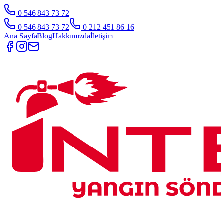
0 546 843 73 72
0 546 843 73 72
0 212 451 86 16
Ana Sayfa
Blog
Hakkımızda
İletişim