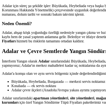
Adalar için süreç şu şekilde işler: Büyükada, Heybeliada veya başka b
Korunması Hakkında Yönetmelik) çerçevesinde uygunluk değerlendirmesi
numarası, dolum tarihi ve sonraki bakım takvimi işlenir.
Neden Önemli?
Adalar, ahşap köşk yoğunluğu özelliği nedeniyle yangın çıkma ve hızl
kaybı hem de yasal yaptırım anlamına gelir. Belediye ve itfaiye deneti
Fiyatları
hizmeti bu risklerin tamamını ortadan kaldırır.
Adalar ve Çevre Semtlerde Yangın Söndür
İnterform Yangın olarak
Adalar
sınırlarındaki Büyükada, Heybeliada,
yapmıyoruz; Adalar'ın merkez mahalleleri kadar uç noktalarına da aynı
Adalar'a komşu olan ve aynı servis bölgemiz içinde değerlendirdiğimi
Büyükada, Heybeliada, Burgazada — merkezi servis noktamız
Kınalıada — ek servis noktası
Adalar çevre ilçeleri (Anadolu/Avrupa yakası ayrımı yapmıyor
Adalar sınırlarındaki
apartman yönetimleri
,
site yönetimleri
,
mağaz
kurumları
için özel Yangın Söndürme Tüpü Fiyatları paketlerimiz vard