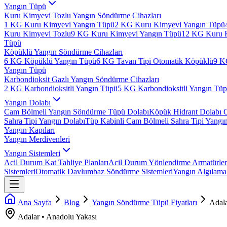
Yangın Tüpü
Kuru Kimyevi Tozlu Yangın Söndürme Cihazları
1 KG Kuru Kimyevi Yangın Tüpü
2 KG Kuru Kimyevi Yangın Tüpü
Kuru Kimyevi Tozlu
9 KG Kuru Kimyevi Yangın Tüpü
12 KG Kuru 
Tüpü
Köpüklü Yangın Söndürme Cihazları
6 KG Köpüklü Yangın Tüpü
6 KG Tavan Tipi Otomatik Köpüklü
9 K
Yangın Tüpü
Karbondioksit Gazlı Yangın Söndürme Cihazları
2 KG Karbondioksitli Yangın Tüpü
5 KG Karbondioksitli Yangın Tü
Yangın Dolabı
Cam Bölmeli Yangın Söndürme Tüpü Dolabı
Köpük Hidrant Dolabı 
Sahra Tipi Yangın Dolabı
Tüp Kabinli Cam Bölmeli Sahra Tipi Yangı
Yangın Kapıları
Yangın Merdivenleri
Yangın Sistemleri
Acil Durum Kat Tahliye Planları
Acil Durum Yönlendirme Armatürler
Sistemleri
Otomatik Davlumbaz Söndürme Sistemleri
Yangın Algılama 
Ana Sayfa
Blog
Yangın Söndürme Tüpü Fiyatları
Adal
Adalar
•
Anadolu
Yakası