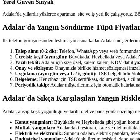
Yerel Güven Sinyali
Adalar'da yıllardır yüzlerce apartman, site ve iş yeri ile çalışıyoruz. B
Adalar'da Yangın Söndürme Tüpü Fiyatla
İlk telefon görüşmesinden teslim aşamasına kadar Adalar müşterilerim
Talep alımı (0-2 dk):
Telefon, WhatsApp veya web formundan ulaş
Ücretsiz keşif (aynı gün):
Büyükada, Heybeliada veya Adalar'ın h
Yazılı teklif:
Adalar için size özel, kalem kalem, KDV dahil yazılı
Onay ve sözleşme:
Onayınızla birlikte hizmet sözleşmesi imzala
Uygulama (aynı gün veya 1-2 iş günü):
TSE belgeli ürün/dolum
Belgeleme:
Her cihaz için TSE sertifikası, dolum etiketi, sicil
Periyodik takip:
Adalar müşterilerimiz için otomatik hatırlatma
Adalar'da Sıkça Karşılaşılan Yangın Riskl
Adalar, ahşap köşk yoğunluğu ve tarihi otel ve pansiyonlar özelliği ne
Konut yangınları:
Büyükada ve Heybeliada gibi yoğun konut ma
Mutfak yangınları:
Adalar'daki restoran, kafe ve otel mutfakl
Elektrik ve elektronik:
Sunucu odaları, elektrik panoları, tel
Endüstriyel yangınlar:
Adalar'daki üretim tesisleri, depo ve a