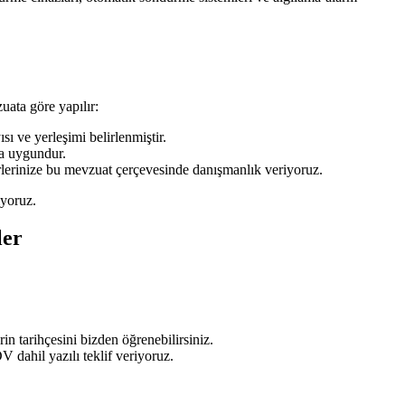
ata göre yapılır:
ı ve yerleşimi belirlenmiştir.
da uygundur.
erlerinize bu mevzuat çerçevesinde danışmanlık veriyoruz.
iyoruz.
ler
in tarihçesini bizden öğrenebilirsiniz.
 dahil yazılı teklif veriyoruz.