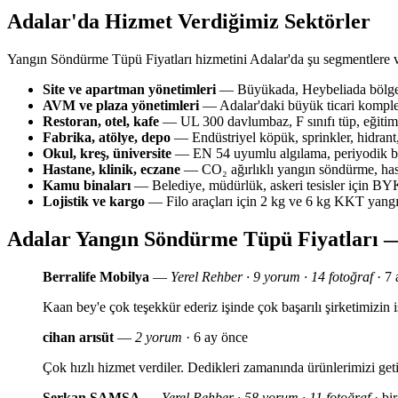
Adalar'da Hizmet Verdiğimiz Sektörler
Yangın Söndürme Tüpü Fiyatları hizmetini Adalar'da şu segmentlere v
Site ve apartman yönetimleri
— Büyükada, Heybeliada bölgesi
AVM ve plaza yönetimleri
— Adalar'daki büyük ticari komplek
Restoran, otel, kafe
— UL 300 davlumbaz, F sınıfı tüp, eğitim 
Fabrika, atölye, depo
— Endüstriyel köpük, sprinkler, hidrant,
Okul, kreş, üniversite
— EN 54 uyumlu algılama, periyodik bak
Hastane, klinik, eczane
— CO₂ ağırlıklı yangın söndürme, has
Kamu binaları
— Belediye, müdürlük, askeri tesisler için 
Lojistik ve kargo
— Filo araçları için 2 kg ve 6 kg KKT yang
Adalar Yangın Söndürme Tüpü Fiyatları 
Berralife Mobilya
—
Yerel Rehber · 9 yorum · 14 fotoğraf
· 7 
Kaan bey'e çok teşekkür ederiz işinde çok başarılı şirketimizi
cihan arısüt
—
2 yorum
· 6 ay önce
Çok hızlı hizmet verdiler. Dedikleri zamanında ürünlerimizi geti
Serkan SAMSA
—
Yerel Rehber · 58 yorum · 11 fotoğraf
· bir