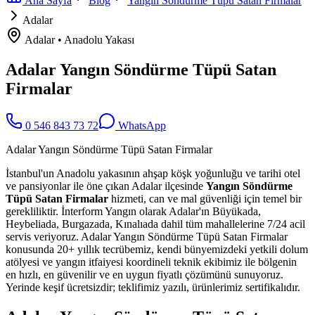
Ana Sayfa
Blog
Yangın Söndürme Tüpü Satan Firmalar
Adalar
Adalar
•
Anadolu
Yakası
Adalar Yangın Söndürme Tüpü Satan
Firmalar
0 546 843 73 72
WhatsApp
Adalar Yangın Söndürme Tüpü Satan Firmalar
İstanbul'un Anadolu yakasının ahşap köşk yoğunluğu ve tarihi otel
ve pansiyonlar ile öne çıkan Adalar ilçesinde
Yangın Söndürme
Tüpü Satan Firmalar
hizmeti, can ve mal güvenliği için temel bir
gerekliliktir. İnterform Yangın olarak Adalar'ın Büyükada,
Heybeliada, Burgazada, Kınalıada dahil tüm mahallelerine 7/24 acil
servis veriyoruz. Adalar Yangın Söndürme Tüpü Satan Firmalar
konusunda 20+ yıllık tecrübemiz, kendi bünyemizdeki yetkili dolum
atölyesi ve yangın itfaiyesi koordineli teknik ekibimiz ile bölgenin
en hızlı, en güvenilir ve en uygun fiyatlı çözümünü sunuyoruz.
Yerinde keşif ücretsizdir; teklifimiz yazılı, ürünlerimiz sertifikalıdır.