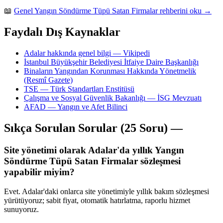
📖
Genel Yangın Söndürme Tüpü Satan Firmalar rehberini oku →
Faydalı Dış Kaynaklar
Adalar hakkında genel bilgi — Vikipedi
İstanbul Büyükşehir Belediyesi İtfaiye Daire Başkanlığı
Binaların Yangından Korunması Hakkında Yönetmelik
(Resmî Gazete)
TSE — Türk Standartları Enstitüsü
Çalışma ve Sosyal Güvenlik Bakanlığı — İSG Mevzuatı
AFAD — Yangın ve Afet Bilinci
Sıkça Sorulan Sorular (25 Soru) —
Site yönetimi olarak Adalar'da yıllık Yangın
Söndürme Tüpü Satan Firmalar sözleşmesi
yapabilir miyim?
Evet. Adalar'daki onlarca site yönetimiyle yıllık bakım sözleşmesi
yürütüyoruz; sabit fiyat, otomatik hatırlatma, raporlu hizmet
sunuyoruz.