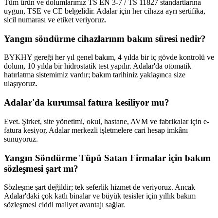
Tüm ürün ve dolumlarımız TS EN 3-7 / TS 11827 standartlarına
uygun, TSE ve CE belgelidir. Adalar için her cihaza ayrı sertifika,
sicil numarası ve etiket veriyoruz.
Yangın söndürme cihazlarının bakım süresi nedir?
BYKHY gereği her yıl genel bakım, 4 yılda bir iç gövde kontrolü ve
dolum, 10 yılda bir hidrostatik test yapılır. Adalar'da otomatik
hatırlatma sistemimiz vardır; bakım tarihiniz yaklaşınca size
ulaşıyoruz.
Adalar'da kurumsal fatura kesiliyor mu?
Evet. Şirket, site yönetimi, okul, hastane, AVM ve fabrikalar için e-
fatura kesiyor, Adalar merkezli işletmelere cari hesap imkânı
sunuyoruz.
Yangın Söndürme Tüpü Satan Firmalar için bakım
sözleşmesi şart mı?
Sözleşme şart değildir; tek seferlik hizmet de veriyoruz. Ancak
Adalar'daki çok katlı binalar ve büyük tesisler için yıllık bakım
sözleşmesi ciddi maliyet avantajı sağlar.