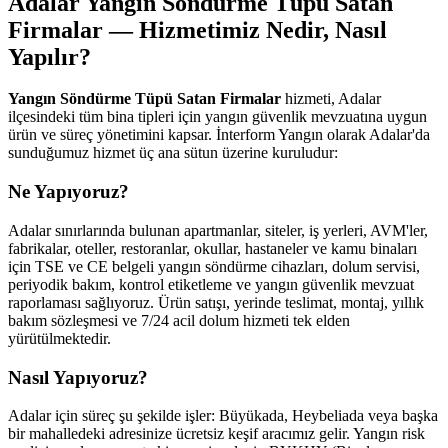
Adalar Yangın Söndürme Tüpü Satan
Firmalar — Hizmetimiz Nedir, Nasıl
Yapılır?
Yangın Söndürme Tüpü Satan Firmalar
hizmeti, Adalar
ilçesindeki tüm bina tipleri için yangın güvenlik mevzuatına uygun
ürün ve süreç yönetimini kapsar. İnterform Yangın olarak Adalar'da
sunduğumuz hizmet üç ana sütun üzerine kuruludur:
Ne Yapıyoruz?
Adalar sınırlarında bulunan apartmanlar, siteler, iş yerleri, AVM'ler,
fabrikalar, oteller, restoranlar, okullar, hastaneler ve kamu binaları
için TSE ve CE belgeli yangın söndürme cihazları, dolum servisi,
periyodik bakım, kontrol etiketleme ve yangın güvenlik mevzuat
raporlaması sağlıyoruz. Ürün satışı, yerinde teslimat, montaj, yıllık
bakım sözleşmesi ve 7/24 acil dolum hizmeti tek elden
yürütülmektedir.
Nasıl Yapıyoruz?
Adalar için süreç şu şekilde işler: Büyükada, Heybeliada veya başka
bir mahalledeki adresinize ücretsiz keşif aracımız gelir. Yangın risk