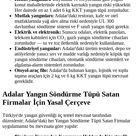
konut mahallelerinde elektrik kaynaklı yangın riski yüksektir.
Her dairede en az 1 adet 6 kg KKT yangın tüpü zorunludur.
Mutfak yangınları:
Adalar'daki restoran, kafe ve otel
mutfaklarında yağ alev alma riski nedeniyle UL 300
davlumbaz söndürme sistemi ve F sınıfı yangın tüpü gerekir.
Elektrik ve elektronik:
Sunucu odaları, elektrik panoları,
telekom kabinleri için CO₂ gazlı yangın söndürme cihazları
zorunludur — su ve toz iletkenlik nedeniyle kullanılamaz.
Endüstriyel yangınlar:
Adalar'daki üretim tesisleri, depo ve
atölyelerde yanıcı sıvı ve madde varlığı nedeniyle köpük tipi
yangın söndürme cihazları, otomatik söndürme sistemleri ve
algılama-alarm sistemleri zorunludur.
Otoyol-araç filo:
Adalar'da bulunan kargo, lojistik ve toplu
taşıma araçları için 2 kg ve 6 kg KKT yangın tüpü mevzuat
gereklidir.
Adalar Yangın Söndürme Tüpü Satan
Firmalar İçin Yasal Çerçeve
Türkiye'de yangın güvenliği üç temel mevzuat tarafından
düzenlenir; Adalar'daki her Yangın Söndürme Tüpü Satan Firmalar
uygulamamız bu mevzuata göre yapılır: