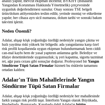
analizi yapılır, mevcut ekipman incelenir, BYKHY (Binaların
Yangından Korunması Hakkında Yönetmelik) çerçevesinde
uygunluk değerlendirmesi sunulur. Onay sonrası TSE belgeli
ürün/dolum atölyemizden teslim edilir, yerinde montaj ve etiketleme
yapılır; her cihaza ayrı sicil numarası, dolum tarihi ve sonraki bakım
takvimi işlenir.
Neden Önemli?
Adalar, ahşap köşk yoğunluğu özelliği nedeniyle yangın çıkma ve
hızlı yayılma riski yüksek bir bölgedir. ada yangınlarına karşı özel
risk profili koşullarında uygun ekipman bulundurmamak hem ciddi
can-mal kaybı hem de yasal yaptırım anlamına gelir. Belediye ve
itfaiye denetimlerinde uygunsuzluk; iş yeri kapatma, sigorta tazminat
ret, ağır para cezası gibi sonuçlar doğurur. Profesyonel bir
Yangın
Söndürme Tüpü Satan Firmalar
hizmeti bu risklerin tamamını
ortadan kaldırır.
Adalar'ın Tüm Mahallelerinde Yangın
Söndürme Tüpü Satan Firmalar
Adalar, ahşap köşk yoğunluğu özelliği nedeniyle her mahallesinde
farklı yangın risk profili taşır. İnterform Yangın olarak Büyükada,
Heybeliada, Burgazada, Kınalıada dahil Adalar'ın
bütün