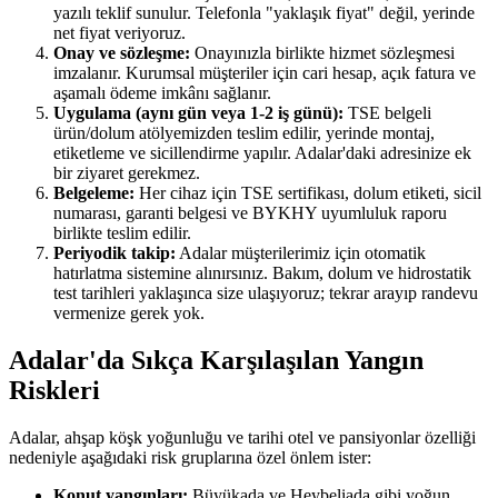
yazılı teklif sunulur. Telefonla "yaklaşık fiyat" değil, yerinde
net fiyat veriyoruz.
Onay ve sözleşme:
Onayınızla birlikte hizmet sözleşmesi
imzalanır. Kurumsal müşteriler için cari hesap, açık fatura ve
aşamalı ödeme imkânı sağlanır.
Uygulama (aynı gün veya 1-2 iş günü):
TSE belgeli
ürün/dolum atölyemizden teslim edilir, yerinde montaj,
etiketleme ve sicillendirme yapılır. Adalar'daki adresinize ek
bir ziyaret gerekmez.
Belgeleme:
Her cihaz için TSE sertifikası, dolum etiketi, sicil
numarası, garanti belgesi ve BYKHY uyumluluk raporu
birlikte teslim edilir.
Periyodik takip:
Adalar müşterilerimiz için otomatik
hatırlatma sistemine alınırsınız. Bakım, dolum ve hidrostatik
test tarihleri yaklaşınca size ulaşıyoruz; tekrar arayıp randevu
vermenize gerek yok.
Adalar'da Sıkça Karşılaşılan Yangın
Riskleri
Adalar, ahşap köşk yoğunluğu ve tarihi otel ve pansiyonlar özelliği
nedeniyle aşağıdaki risk gruplarına özel önlem ister:
Konut yangınları:
Büyükada ve Heybeliada gibi yoğun