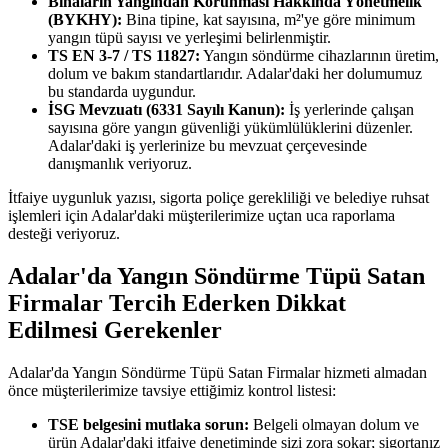
Binaların Yangından Korunması Hakkında Yönetmelik
(BYKHY):
Bina tipine, kat sayısına, m²'ye göre minimum
yangın tüpü sayısı ve yerleşimi belirlenmiştir.
TS EN 3-7 / TS 11827:
Yangın söndürme cihazlarının üretim,
dolum ve bakım standartlarıdır. Adalar'daki her dolumumuz
bu standarda uygundur.
İSG Mevzuatı (6331 Sayılı Kanun):
İş yerlerinde çalışan
sayısına göre yangın güvenliği yükümlülüklerini düzenler.
Adalar'daki iş yerlerinize bu mevzuat çerçevesinde
danışmanlık veriyoruz.
İtfaiye uygunluk yazısı, sigorta poliçe gerekliliği ve belediye ruhsat
işlemleri için Adalar'daki müşterilerimize uçtan uca raporlama
desteği veriyoruz.
Adalar'da Yangın Söndürme Tüpü Satan
Firmalar Tercih Ederken Dikkat
Edilmesi Gerekenler
Adalar'da Yangın Söndürme Tüpü Satan Firmalar hizmeti almadan
önce müşterilerimize tavsiye ettiğimiz kontrol listesi:
TSE belgesini mutlaka sorun:
Belgeli olmayan dolum ve
ürün Adalar'daki itfaiye denetiminde sizi zora sokar; sigortanız