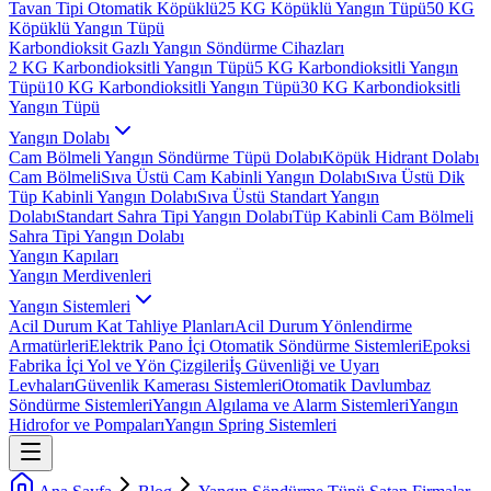
Tavan Tipi Otomatik Köpüklü
25 KG Köpüklü Yangın Tüpü
50 KG
Köpüklü Yangın Tüpü
Karbondioksit Gazlı Yangın Söndürme Cihazları
2 KG Karbondioksitli Yangın Tüpü
5 KG Karbondioksitli Yangın
Tüpü
10 KG Karbondioksitli Yangın Tüpü
30 KG Karbondioksitli
Yangın Tüpü
Yangın Dolabı
Cam Bölmeli Yangın Söndürme Tüpü Dolabı
Köpük Hidrant Dolabı
Cam Bölmeli
Sıva Üstü Cam Kabinli Yangın Dolabı
Sıva Üstü Dik
Tüp Kabinli Yangın Dolabı
Sıva Üstü Standart Yangın
Dolabı
Standart Sahra Tipi Yangın Dolabı
Tüp Kabinli Cam Bölmeli
Sahra Tipi Yangın Dolabı
Yangın Kapıları
Yangın Merdivenleri
Yangın Sistemleri
Acil Durum Kat Tahliye Planları
Acil Durum Yönlendirme
Armatürleri
Elektrik Pano İçi Otomatik Söndürme Sistemleri
Epoksi
Fabrika İçi Yol ve Yön Çizgileri
İş Güvenliği ve Uyarı
Levhaları
Güvenlik Kamerası Sistemleri
Otomatik Davlumbaz
Söndürme Sistemleri
Yangın Algılama ve Alarm Sistemleri
Yangın
Hidrofor ve Pompaları
Yangın Spring Sistemleri