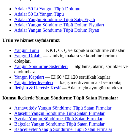
Adalar 50 Lt Yangın Tüpü Dolumu
Adalar 50 Lt Yangın Tüpü
Adalar Yangın Söndürme Tüpü Satış Fiyatı
Adalar Yangın Söndürme Tüpü Dolum Fiyatları
Adalar Yangın Söndürme Tüpü Dolum Fiyatı
Ürün ve hizmet sayfalarımız:
Yangın Tüpü
— KKT, CO₂ ve köpüklü söndürme cihazları
Yangın Dolabı
— sandviç, makara ve kombine hortum
dolapları
Yangın Söndürme Sistemleri
— algılama, alarm, sprinkler ve
davlumbaz
Yangın Kapıları
— EI 60 / EI 120 sertifikalı kapılar
Yangın Merdivenleri
— kaçış merdiveni imalat ve montaj
İletişim & Ücretsiz Keşif
— Adalar için aynı gün randevu
Komşu ilçelerde Yangın Söndürme Tüpü Satan Firmalar:
Arnavutköy Yangın Söndürme Tüpü Satan Firmalar
Ataşehir Yangın Söndürme Tüpü Satan Firmalar
Avcılar Yangın Söndürme Tüpü Satan Firmalar
Bağcılar Yangın Söndürme Tüpü Satan Firmalar
Bahçelievler Yangın Söndürme Tüpü Satan Firmalar