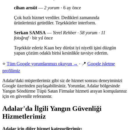
cihan arısüt
—
2 yorum
· 6 ay önce
Çok hızlı hizmet verdiler. Dedikleri zamanında
ürünlerimizi getirdiler. Teşekkürler interform.
Serkan SAMSA
—
Yerel Rehber · 58 yorum · 11
fotoğraf
· bir yıl önce
Teşekkür ederiz Kaan bey dürüst iyi niyetli işini düzgün
yapan çözüm odaklı birisi kesinlikle tavsiye ederim.
⭐
Tüm Google yorumlarımızı okuyun →
· 📍
Google işletme
profilimiz
Adalar'daki müşterilerimiz gibi siz de hizmet sonrası deneyiminizi
Google üzerinden paylaşabilirsiniz. Yorumlar, Adalar bölgesinde
Yangın Söndürme Tüpü Satan Firmalar hizmeti arayan komşularınız
için en güvenilir referanstır.
Adalar'da İlgili Yangın Güvenliği
Hizmetlerimiz
Adalar için diğer hizmet kategorilerimiz: