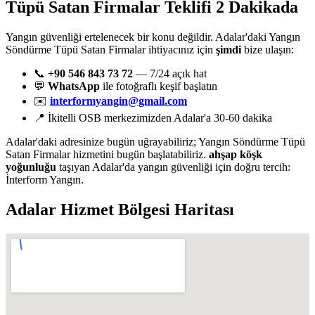
Tüpü Satan Firmalar Teklifi 2 Dakikada
Yangın güvenliği ertelenecek bir konu değildir. Adalar'daki Yangın
Söndürme Tüpü Satan Firmalar ihtiyacınız için
şimdi
bize ulaşın:
📞
+90 546 843 73 72
— 7/24 açık hat
💬
WhatsApp
ile fotoğraflı keşif başlatın
✉️
interformyangin@gmail.com
📍 İkitelli OSB merkezimizden Adalar'a 30-60 dakika
Adalar'daki adresinize bugün uğrayabiliriz; Yangın Söndürme Tüpü
Satan Firmalar hizmetini bugün başlatabiliriz.
ahşap köşk
yoğunluğu
taşıyan Adalar'da yangın güvenliği için doğru tercih:
İnterform Yangın.
Adalar
Hizmet Bölgesi Haritası