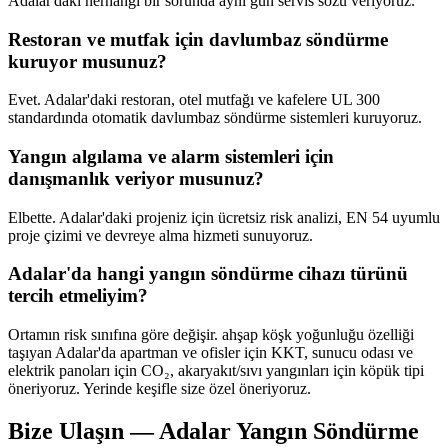
Adalar'daki herhangi bir sorunda aynı gün servis sözü veriyoruz.
Restoran ve mutfak için davlumbaz söndürme
kuruyor musunuz?
Evet. Adalar'daki restoran, otel mutfağı ve kafelere UL 300
standardında otomatik davlumbaz söndürme sistemleri kuruyoruz.
Yangın algılama ve alarm sistemleri için
danışmanlık veriyor musunuz?
Elbette. Adalar'daki projeniz için ücretsiz risk analizi, EN 54 uyumlu
proje çizimi ve devreye alma hizmeti sunuyoruz.
Adalar'da hangi yangın söndürme cihazı türünü
tercih etmeliyim?
Ortamın risk sınıfına göre değişir. ahşap köşk yoğunluğu özelliği
taşıyan Adalar'da apartman ve ofisler için KKT, sunucu odası ve
elektrik panoları için CO₂, akaryakıt/sıvı yangınları için köpük tipi
öneriyoruz. Yerinde keşifle size özel öneriyoruz.
Bize Ulaşın — Adalar Yangın Söndürme