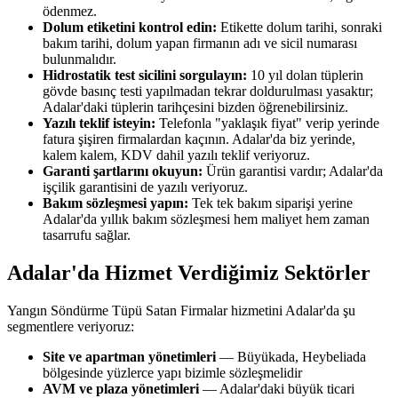
ödenmez.
Dolum etiketini kontrol edin:
Etikette dolum tarihi, sonraki
bakım tarihi, dolum yapan firmanın adı ve sicil numarası
bulunmalıdır.
Hidrostatik test sicilini sorgulayın:
10 yıl dolan tüplerin
gövde basınç testi yapılmadan tekrar doldurulması yasaktır;
Adalar'daki tüplerin tarihçesini bizden öğrenebilirsiniz.
Yazılı teklif isteyin:
Telefonla "yaklaşık fiyat" verip yerinde
fatura şişiren firmalardan kaçının. Adalar'da biz yerinde,
kalem kalem, KDV dahil yazılı teklif veriyoruz.
Garanti şartlarını okuyun:
Ürün garantisi vardır; Adalar'da
işçilik garantisini de yazılı veriyoruz.
Bakım sözleşmesi yapın:
Tek tek bakım siparişi yerine
Adalar'da yıllık bakım sözleşmesi hem maliyet hem zaman
tasarrufu sağlar.
Adalar'da Hizmet Verdiğimiz Sektörler
Yangın Söndürme Tüpü Satan Firmalar hizmetini Adalar'da şu
segmentlere veriyoruz:
Site ve apartman yönetimleri
— Büyükada, Heybeliada
bölgesinde yüzlerce yapı bizimle sözleşmelidir
AVM ve plaza yönetimleri
— Adalar'daki büyük ticari