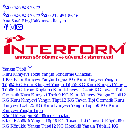
0 546 843 73 72
0 546 843 73 72
0 212 451 86 16
Ana Sayfa
Blog
Hakkımızda
İletişim
Yangın Tüpü
Kuru Kimyevi Tozlu Yangın Söndürme Cihazları
1 KG Kuru Kimyevi Yangın Tüpü
2 KG Kuru Kimyevi Yangın
Tüpü
4 KG Kuru Kimyevi Yangın Tüpü
6 KG Kuru Kimyevi Yangın
Tüpü
6 KG Krom Kaplama Kuru Kimyevi Tozlu
6 KG Tavan Tipi
Otomatik Kuru Kimyevi Tozlu
9 KG Kuru Kimyevi Yangın Tüpü
12
KG Kuru Kimyevi Yangın Tüpü
12 KG Tavan Tipi Otomatik Kuru
Kimyevi Tozlu
25 KG Kuru Kimyevi Yangın Tüpü
50 KG Kuru
Kimyevi Yangın Tüpü
Köpüklü Yangın Söndürme Cihazları
6 KG Köpüklü Yangın Tüpü
6 KG Tavan Tipi Otomatik Köpüklü
9
KG Köpüklü Yangın Tüpü
12 KG Köpüklü Yangın Tüpü
12 KG