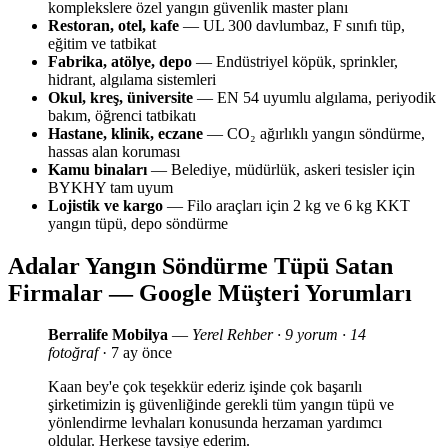
komplekslere özel yangın güvenlik master planı
Restoran, otel, kafe
— UL 300 davlumbaz, F sınıfı tüp,
eğitim ve tatbikat
Fabrika, atölye, depo
— Endüstriyel köpük, sprinkler,
hidrant, algılama sistemleri
Okul, kreş, üniversite
— EN 54 uyumlu algılama, periyodik
bakım, öğrenci tatbikatı
Hastane, klinik, eczane
— CO₂ ağırlıklı yangın söndürme,
hassas alan koruması
Kamu binaları
— Belediye, müdürlük, askeri tesisler için
BYKHY tam uyum
Lojistik ve kargo
— Filo araçları için 2 kg ve 6 kg KKT
yangın tüpü, depo söndürme
Adalar Yangın Söndürme Tüpü Satan
Firmalar — Google Müşteri Yorumları
Berralife Mobilya
—
Yerel Rehber · 9 yorum · 14
fotoğraf
· 7 ay önce
Kaan bey'e çok teşekkür ederiz işinde çok başarılı
şirketimizin iş güvenliğinde gerekli tüm yangın tüpü ve
yönlendirme levhaları konusunda herzaman yardımcı
oldular. Herkese tavsiye ederim.