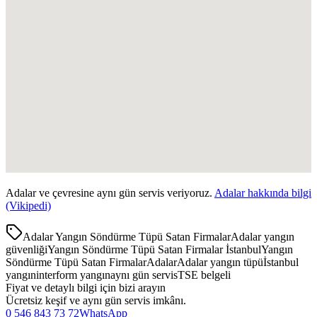
Adalar
ve çevresine aynı gün servis veriyoruz.
Adalar
hakkında bilgi
(Vikipedi)
Adalar Yangın Söndürme Tüpü Satan Firmalar
Adalar yangın
güvenliği
Yangın Söndürme Tüpü Satan Firmalar İstanbul
Yangın
Söndürme Tüpü Satan Firmalar
Adalar
Adalar yangın tüpü
İstanbul
yangın
interform yangın
aynı gün servis
TSE belgeli
Fiyat ve detaylı bilgi için bizi arayın
Ücretsiz keşif ve aynı gün servis imkânı.
0 546 843 73 72
WhatsApp