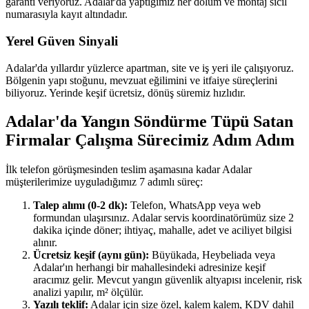
garanti veriyoruz. Adalar'da yaptığımız her dolum ve montaj sicil
numarasıyla kayıt altındadır.
Yerel Güven Sinyali
Adalar'da yıllardır yüzlerce apartman, site ve iş yeri ile çalışıyoruz.
Bölgenin yapı stoğunu, mevzuat eğilimini ve itfaiye süreçlerini
biliyoruz. Yerinde keşif ücretsiz, dönüş süremiz hızlıdır.
Adalar'da Yangın Söndürme Tüpü Satan
Firmalar Çalışma Sürecimiz Adım Adım
İlk telefon görüşmesinden teslim aşamasına kadar Adalar
müşterilerimize uyguladığımız 7 adımlı süreç:
Talep alımı (0-2 dk):
Telefon, WhatsApp veya web
formundan ulaşırsınız. Adalar servis koordinatörümüz size 2
dakika içinde döner; ihtiyaç, mahalle, adet ve aciliyet bilgisi
alınır.
Ücretsiz keşif (aynı gün):
Büyükada, Heybeliada veya
Adalar'ın herhangi bir mahallesindeki adresinize keşif
aracımız gelir. Mevcut yangın güvenlik altyapısı incelenir, risk
analizi yapılır, m² ölçülür.
Yazılı teklif:
Adalar için size özel, kalem kalem, KDV dahil