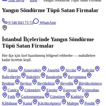
Ana Sayfa
Blog
Yangın Söndürme Tüpü Satan Firmalar
Yangın Söndürme Tüpü Satan Firmalar
0 546 843 73 72
WhatsApp
İstanbul İlçelerinde
Yangın Söndürme
Tüpü Satan Firmalar
Her ilçe için özel hazırlanmış bölgesel rehberler — mahallelere
kadar ücretsiz keşif.
Adalar
Arnavutköy
Ataşehir
Avcılar
Bağcılar
Bahçelievler
Bakırköy
Başakşehir
Bayrampaşa
Beşiktaş
Beykoz
Beylikdüzü
Beyoğlu
Büyükçekmece
Çatalca
Çekmeköy
Esenler
Esenyurt
Eyüpsultan
Fatih
Gaziosmanpaşa
Güngören
Kadıköy
Kâğıthane
Kartal
Küçükçekmece
Maltepe
Pendik