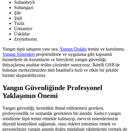
Sultanbeyli
Sultangazi
Şile
Şişli
Tuzla
Ümraniye
Üsküdar
Zeytinburnu
Yangın tüpü satışının yanı sıra,
Yangın Dolabı
temini ve kurulumu,
Yangın Sistemleri
projelendirme ve uygulama gibi kapsamlı
hizmetlerle de kurumların ve bireylerin yangın güvenliği
ihtiyaçlarına anahtar teslim çözümler sunuyoruz. İkitelli OSB'de
bulunan merkezimizden tüm İstanbul'a hızlı ve etkin bir şekilde
hizmet ulaştırabiliyoruz.
Yangın Güvenliğinde Profesyonel
Yaklaşımın Önemi
Yangın güvenliği, kesinlikle ihmal edilmemesi gereken,
profesyonellik ve uzmanlık gerektiren bir alandır. Sadece yangın
söndürme tüpü temin etmekle kalmayıp, mevcut sistemlerinizin
düzenli kontrolünü sağlamak, olası riskleri minimize etmek ve
personelinize yangın anında doğru müdahale eğitimlerini vermek de