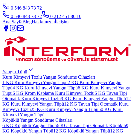
0 546 843 73 72
0 546 843 73 72
0 212 451 86 16
Ana Sayfa
Blog
Hakkımızda
İletişim
Yangın Tüpü
Kuru Kimyevi Tozlu Yangın Söndürme Cihazları
1 KG Kuru Kimyevi Yangın Tüpü
2 KG Kuru Kimyevi Yangın
Tüpü
4 KG Kuru Kimyevi Yangın Tüpü
6 KG Kuru Kimyevi Yangın
Tüpü
6 KG Krom Kaplama Kuru Kimyevi Tozlu
6 KG Tavan Tipi
Otomatik Kuru Kimyevi Tozlu
9 KG Kuru Kimyevi Yangın Tüpü
12
KG Kuru Kimyevi Yangın Tüpü
12 KG Tavan Tipi Otomatik Kuru
Kimyevi Tozlu
25 KG Kuru Kimyevi Yangın Tüpü
50 KG Kuru
Kimyevi Yangın Tüpü
Köpüklü Yangın Söndürme Cihazları
6 KG Köpüklü Yangın Tüpü
6 KG Tavan Tipi Otomatik Köpüklü
9
KG Köpüklü Yangın Tüpü
12 KG Köpüklü Yangın Tüpü
12 KG