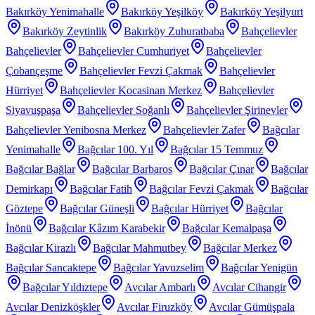
Bakırköy Yenimahalle
Bakırköy Yeşilköy
Bakırköy Yeşilyurt
Bakırköy Zeytinlik
Bakırköy Zuhuratbaba
Bahçelievler
Bahçelievler
Bahçelievler Cumhuriyet
Bahçelievler
Çobançeşme
Bahçelievler Fevzi Çakmak
Bahçelievler
Hürriyet
Bahçelievler Kocasinan Merkez
Bahçelievler
Siyavuşpaşa
Bahçelievler Soğanlı
Bahçelievler Şirinevler
Bahçelievler Yenibosna Merkez
Bahçelievler Zafer
Bağcılar
Yenimahalle
Bağcılar 100. Yıl
Bağcılar 15 Temmuz
Bağcılar Bağlar
Bağcılar Barbaros
Bağcılar Çınar
Bağcılar
Demirkapı
Bağcılar Fatih
Bağcılar Fevzi Çakmak
Bağcılar
Göztepe
Bağcılar Güneşli
Bağcılar Hürriyet
Bağcılar
İnönü
Bağcılar Kâzım Karabekir
Bağcılar Kemalpaşa
Bağcılar Kirazlı
Bağcılar Mahmutbey
Bağcılar Merkez
Bağcılar Sancaktepe
Bağcılar Yavuzselim
Bağcılar Yenigün
Bağcılar Yıldıztepe
Avcılar Ambarlı
Avcılar Cihangir
Avcılar Denizköşkler
Avcılar Firuzköy
Avcılar Gümüşpala