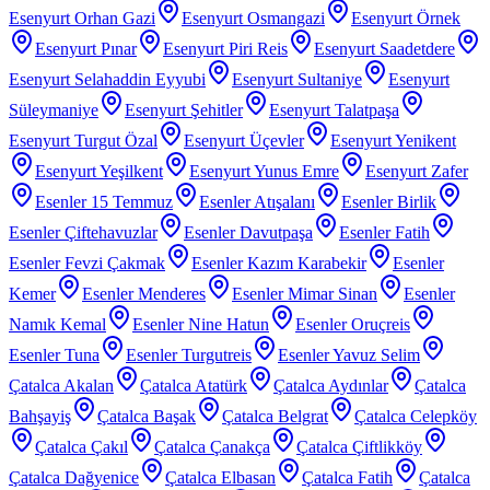
Esenyurt Orhan Gazi
Esenyurt Osmangazi
Esenyurt Örnek
Esenyurt Pınar
Esenyurt Piri Reis
Esenyurt Saadetdere
Esenyurt Selahaddin Eyyubi
Esenyurt Sultaniye
Esenyurt
Süleymaniye
Esenyurt Şehitler
Esenyurt Talatpaşa
Esenyurt Turgut Özal
Esenyurt Üçevler
Esenyurt Yenikent
Esenyurt Yeşilkent
Esenyurt Yunus Emre
Esenyurt Zafer
Esenler 15 Temmuz
Esenler Atışalanı
Esenler Birlik
Esenler Çiftehavuzlar
Esenler Davutpaşa
Esenler Fatih
Esenler Fevzi Çakmak
Esenler Kazım Karabekir
Esenler
Kemer
Esenler Menderes
Esenler Mimar Sinan
Esenler
Namık Kemal
Esenler Nine Hatun
Esenler Oruçreis
Esenler Tuna
Esenler Turgutreis
Esenler Yavuz Selim
Çatalca Akalan
Çatalca Atatürk
Çatalca Aydınlar
Çatalca
Bahşayiş
Çatalca Başak
Çatalca Belgrat
Çatalca Celepköy
Çatalca Çakıl
Çatalca Çanakça
Çatalca Çiftlikköy
Çatalca Dağyenice
Çatalca Elbasan
Çatalca Fatih
Çatalca