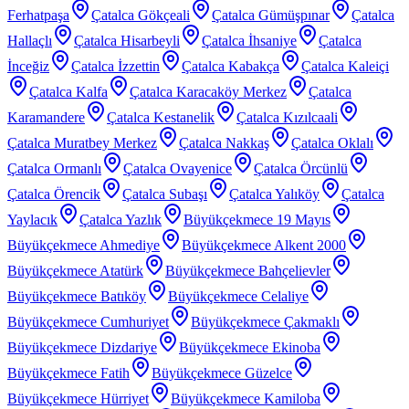
Ferhatpaşa
Çatalca Gökçeali
Çatalca Gümüşpınar
Çatalca
Hallaçlı
Çatalca Hisarbeyli
Çatalca İhsaniye
Çatalca
İnceğiz
Çatalca İzzettin
Çatalca Kabakça
Çatalca Kaleiçi
Çatalca Kalfa
Çatalca Karacaköy Merkez
Çatalca
Karamandere
Çatalca Kestanelik
Çatalca Kızılcaali
Çatalca Muratbey Merkez
Çatalca Nakkaş
Çatalca Oklalı
Çatalca Ormanlı
Çatalca Ovayenice
Çatalca Örcünlü
Çatalca Örencik
Çatalca Subaşı
Çatalca Yalıköy
Çatalca
Yaylacık
Çatalca Yazlık
Büyükçekmece 19 Mayıs
Büyükçekmece Ahmediye
Büyükçekmece Alkent 2000
Büyükçekmece Atatürk
Büyükçekmece Bahçelievler
Büyükçekmece Batıköy
Büyükçekmece Celaliye
Büyükçekmece Cumhuriyet
Büyükçekmece Çakmaklı
Büyükçekmece Dizdariye
Büyükçekmece Ekinoba
Büyükçekmece Fatih
Büyükçekmece Güzelce
Büyükçekmece Hürriyet
Büyükçekmece Kamiloba