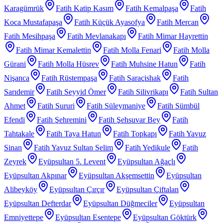
Karagümrük
Fatih Katip Kasım
Fatih Kemalpaşa
Fatih
Koca Mustafapaşa
Fatih Küçük Ayasofya
Fatih Mercan
Fatih Mesihpaşa
Fatih Mevlanakapı
Fatih Mimar Hayrettin
Fatih Mimar Kemalettin
Fatih Molla Fenari
Fatih Molla
Gürani
Fatih Molla Hüsrev
Fatih Muhsine Hatun
Fatih
Nişanca
Fatih Rüstempaşa
Fatih Saraçishak
Fatih
Sarıdemir
Fatih Seyyid Ömer
Fatih Silivrikapı
Fatih Sultan
Ahmet
Fatih Sururi
Fatih Süleymaniye
Fatih Sümbül
Efendi
Fatih Şehremini
Fatih Şehsuvar Bey
Fatih
Tahtakale
Fatih Taya Hatun
Fatih Topkapı
Fatih Yavuz
Sinan
Fatih Yavuz Sultan Selim
Fatih Yedikule
Fatih
Zeyrek
Eyüpsultan 5. Levent
Eyüpsultan Ağaçlı
Eyüpsultan Akpınar
Eyüpsultan Akşemsettin
Eyüpsultan
Alibeyköy
Eyüpsultan Çırçır
Eyüpsultan Çiftalan
Eyüpsultan Defterdar
Eyüpsultan Düğmeciler
Eyüpsultan
Emniyettepe
Eyüpsultan Esentepe
Eyüpsultan Göktürk