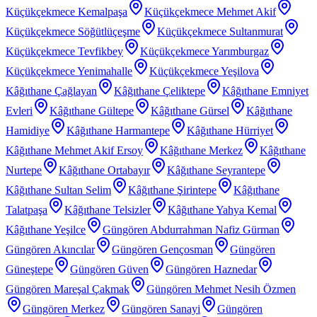
Küçükçekmece Kemalpaşa
Küçükçekmece Mehmet Akif
Küçükçekmece Söğütlüçeşme
Küçükçekmece Sultanmurat
Küçükçekmece Tevfikbey
Küçükçekmece Yarımburgaz
Küçükçekmece Yenimahalle
Küçükçekmece Yeşilova
Kâğıthane Çağlayan
Kâğıthane Çeliktepe
Kâğıthane Emniyet
Evleri
Kâğıthane Gültepe
Kâğıthane Gürsel
Kâğıthane
Hamidiye
Kâğıthane Harmantepe
Kâğıthane Hürriyet
Kâğıthane Mehmet Akif Ersoy
Kâğıthane Merkez
Kâğıthane
Nurtepe
Kâğıthane Ortabayır
Kâğıthane Seyrantepe
Kâğıthane Sultan Selim
Kâğıthane Şirintepe
Kâğıthane
Talatpaşa
Kâğıthane Telsizler
Kâğıthane Yahya Kemal
Kâğıthane Yeşilce
Güngören Abdurrahman Nafiz Gürman
Güngören Akıncılar
Güngören Gençosman
Güngören
Güneştepe
Güngören Güven
Güngören Haznedar
Güngören Mareşal Çakmak
Güngören Mehmet Nesih Özmen
Güngören Merkez
Güngören Sanayi
Güngören