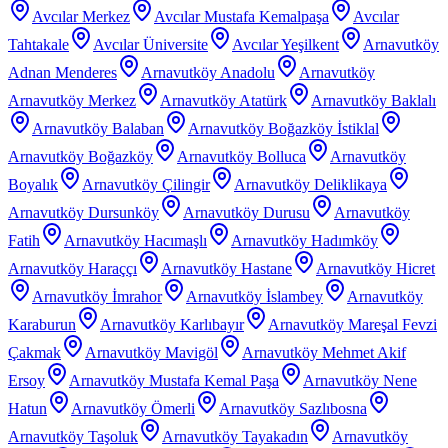
Avcılar Merkez
Avcılar Mustafa Kemalpaşa
Avcılar
Tahtakale
Avcılar Üniversite
Avcılar Yeşilkent
Arnavutköy
Adnan Menderes
Arnavutköy Anadolu
Arnavutköy
Arnavutköy Merkez
Arnavutköy Atatürk
Arnavutköy Baklalı
Arnavutköy Balaban
Arnavutköy Boğazköy İstiklal
Arnavutköy Boğazköy
Arnavutköy Bolluca
Arnavutköy
Boyalık
Arnavutköy Çilingir
Arnavutköy Deliklikaya
Arnavutköy Dursunköy
Arnavutköy Durusu
Arnavutköy
Fatih
Arnavutköy Hacımaşlı
Arnavutköy Hadımköy
Arnavutköy Haraççı
Arnavutköy Hastane
Arnavutköy Hicret
Arnavutköy İmrahor
Arnavutköy İslambey
Arnavutköy
Karaburun
Arnavutköy Karlıbayır
Arnavutköy Mareşal Fevzi
Çakmak
Arnavutköy Mavigöl
Arnavutköy Mehmet Akif
Ersoy
Arnavutköy Mustafa Kemal Paşa
Arnavutköy Nene
Hatun
Arnavutköy Ömerli
Arnavutköy Sazlıbosna
Arnavutköy Taşoluk
Arnavutköy Tayakadın
Arnavutköy