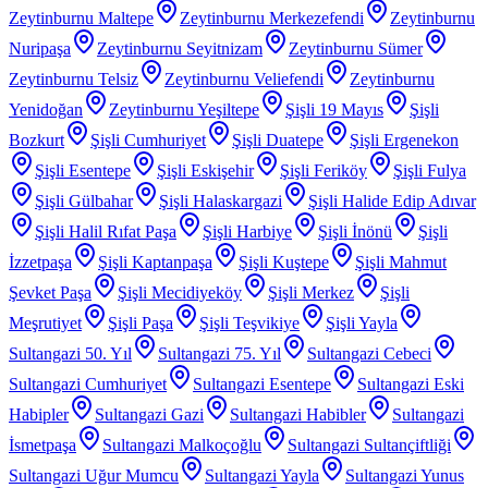
Zeytinburnu Maltepe
Zeytinburnu Merkezefendi
Zeytinburnu
Nuripaşa
Zeytinburnu Seyitnizam
Zeytinburnu Sümer
Zeytinburnu Telsiz
Zeytinburnu Veliefendi
Zeytinburnu
Yenidoğan
Zeytinburnu Yeşiltepe
Şişli 19 Mayıs
Şişli
Bozkurt
Şişli Cumhuriyet
Şişli Duatepe
Şişli Ergenekon
Şişli Esentepe
Şişli Eskişehir
Şişli Feriköy
Şişli Fulya
Şişli Gülbahar
Şişli Halaskargazi
Şişli Halide Edip Adıvar
Şişli Halil Rıfat Paşa
Şişli Harbiye
Şişli İnönü
Şişli
İzzetpaşa
Şişli Kaptanpaşa
Şişli Kuştepe
Şişli Mahmut
Şevket Paşa
Şişli Mecidiyeköy
Şişli Merkez
Şişli
Meşrutiyet
Şişli Paşa
Şişli Teşvikiye
Şişli Yayla
Sultangazi 50. Yıl
Sultangazi 75. Yıl
Sultangazi Cebeci
Sultangazi Cumhuriyet
Sultangazi Esentepe
Sultangazi Eski
Habipler
Sultangazi Gazi
Sultangazi Habibler
Sultangazi
İsmetpaşa
Sultangazi Malkoçoğlu
Sultangazi Sultançiftliği
Sultangazi Uğur Mumcu
Sultangazi Yayla
Sultangazi Yunus