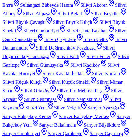
Emre
Sultangazi Zübeyde Hanım
Silivri Akören
Silivri
Alibey
Silivri Alipaşa
Silivri Bekirli
Silivri Beyciler
Silivri Büyük Çavuşlu
Silivri Büyük Kılıçlı
Silivri Büyük
Sinekli
Silivri Cumhuriyet
Silivri Çanta Balaban
Silivri
Çanta Sancaktepe
Silivri Çayırdere
Silivri Çeltik
Silivri
Danamandıra
Silivri Değirmenköy Fevzipaşa
Silivri
Değirmenköy İsmetpaşa
Silivri Fatih
Silivri Fener
Silivri
Gazitepe
Silivri Gümüşyaka
Silivri Kadıköy
Silivri
Kavaklı Hürriyet
Silivri Kavaklı İstiklal
Silivri Kurfallı
Silivri Küçük Kılıçlı
Silivri Küçük Sinekli
Silivri Mimar
Sinan
Silivri Ortaköy
Silivri Piri Mehmet Paşa
Silivri
Sayalar
Silivri Selimpaşa
Silivri Semizkumlar
Silivri
Seymen
Silivri Yeni
Silivri Yolçatı
Sarıyer Ayazağa
Sarıyer Bahçeköy Kemer
Sarıyer Bahçeköy Merkez
Sarıyer
Bahçeköy Yeni
Sarıyer Baltalimanı
Sarıyer Büyükdere
Sarıyer Cumhuriyet
Sarıyer Çamlıtepe
Sarıyer Çayırbaşı