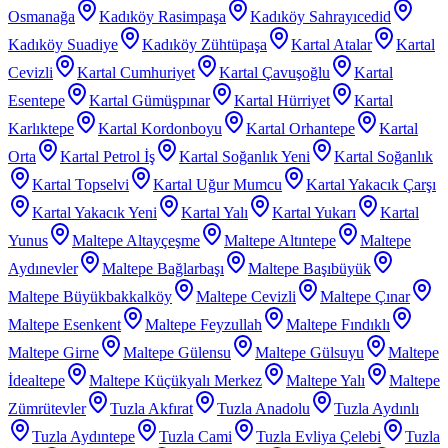
Osmanağa
Kadıköy Rasimpaşa
Kadıköy Sahrayıcedid
Kadıköy Suadiye
Kadıköy Zühtüpaşa
Kartal Atalar
Kartal
Cevizli
Kartal Cumhuriyet
Kartal Çavuşoğlu
Kartal
Esentepe
Kartal Gümüşpınar
Kartal Hürriyet
Kartal
Karlıktepe
Kartal Kordonboyu
Kartal Orhantepe
Kartal
Orta
Kartal Petrol İş
Kartal Soğanlık Yeni
Kartal Soğanlık
Kartal Topselvi
Kartal Uğur Mumcu
Kartal Yakacık Çarşı
Kartal Yakacık Yeni
Kartal Yalı
Kartal Yukarı
Kartal
Yunus
Maltepe Altayçeşme
Maltepe Altıntepe
Maltepe
Aydınevler
Maltepe Bağlarbaşı
Maltepe Başıbüyük
Maltepe Büyükbakkalköy
Maltepe Cevizli
Maltepe Çınar
Maltepe Esenkent
Maltepe Feyzullah
Maltepe Fındıklı
Maltepe Girne
Maltepe Gülensu
Maltepe Gülsuyu
Maltepe
İdealtepe
Maltepe Küçükyalı Merkez
Maltepe Yalı
Maltepe
Zümrütevler
Tuzla Akfırat
Tuzla Anadolu
Tuzla Aydınlı
Tuzla Aydıntepe
Tuzla Cami
Tuzla Evliya Çelebi
Tuzla