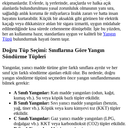
ekipmanlardır. Evlerde, iş yerlerinde, araçlarda ve halka açık
alanlarda bulundurulması yasal zorunluluk olmasının yanı sıra,
sağladığı anlık koruma ile milyarlarca liralık zararı ve hatta insan
hayatını kurtarabilir. Küçük bir aksaklık gibi görünen bir elektrik
kaçağı veya dikkatsizce atılan bir sigara izmariti, uygun müdahale
edilmediğinde kısa sürede cehenneme dönüşebilir. İşte bu yüzden,
her an kullanıma hazır, standartlara uygun ve kaliteli bir
Yangın
Tüpü
bulundurmak hayati önem taşır.
Doğru Tüp Seçimi: Sınıflarına Göre Yangın
Söndürme Tüpleri
Yangınlar, yanıcı madde türüne göre farklı sınıflara ayrılır ve her
sınıf için farklı söndürme ajanları etkili olur. Bu nedenle, doğru
yangın söndürme tüpünü seçmeden önce yangın sınıflandırmasını
bilmek gerekir:
A Sınıfı Yangınlar:
Katı madde yangınları (odun, kağıt,
kumaş vb.). Su veya köpük bazlı tüpler etkilidir.
B Sınıfı Yangınlar:
Sıvı yanıcı madde yangınları (benzin,
yağ, tiner vb.). Köpük veya kuru kimyevi toz (KKT) tüpler
etkilidir.
C Sınıfı Yangınlar:
Gaz yanıcı madde yangınları (LPG,
doğalgaz vb.). KKT veya karbondioksit (CO2) tüpler etkilidir.