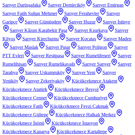
Sarıyer Darüşşafaka
Sarıyer Demirciköy
Sarıyer Emirgan
Sarıyer Fatih Sultan Mehmet
Sarıyer Ferahevler
Sarıyer
Garipçe
Sarıyer Gümüşdere
Sarıyer Huzur
Sarıyer İstinye
Sarıyer Kâzım Karabekir Paşa
Sarıyer Kısırkaya
Sarıyer
Kilyos
Sarıyer Kireçburnu
Sarıyer Kocataş
Sarıyer Maden
Sarıyer Maslak
Sarıyer Pınar
Sarıyer Poligon
Sarıyer
PTT Evleri
Sarıyer Reşitpaşa
Sarıyer Rumelifeneri
Sarıyer
Rumelihisarı
Sarıyer Rumelikavağı
Sarıyer Sarıyer
Sarıyer
Tarabya
Sarıyer Uskumruköy
Sarıyer Yeni
Sarıyer
Yeniköy
Sarıyer Zekeriyaköy
Küçükçekmece Atakent
Küçükçekmece Atatürk
Küçükçekmece Beşyol
Küçükçekmece Cennet
Küçükçekmece Cumhuriyet
Küçükçekmece Fatih
Küçükçekmece Fevzi Çakmak
Küçükçekmece Gültepe
Küçükçekmece Halkalı Merkez
Küçükçekmece İnönü
Küçükçekmece İstasyon
Küçükçekmece Kanarya
Küçükçekmece Kartaltepe