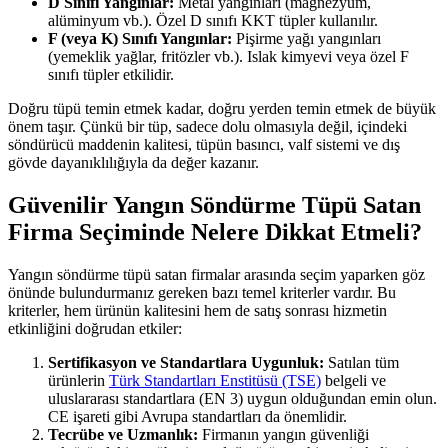
D Sınıfı Yangınlar:
Metal yangınları (magnezyum,
alüminyum vb.). Özel D sınıfı KKT tüpler kullanılır.
F (veya K) Sınıfı Yangınlar:
Pişirme yağı yangınları
(yemeklik yağlar, fritözler vb.). Islak kimyevi veya özel F
sınıfı tüpler etkilidir.
Doğru tüpü temin etmek kadar, doğru yerden temin etmek de büyük
önem taşır. Çünkü bir tüp, sadece dolu olmasıyla değil, içindeki
söndürücü maddenin kalitesi, tüpün basıncı, valf sistemi ve dış
gövde dayanıklılığıyla da değer kazanır.
Güvenilir Yangın Söndürme Tüpü Satan
Firma Seçiminde Nelere Dikkat Etmeli?
Yangın söndürme tüpü satan firmalar arasında seçim yaparken göz
önünde bulundurmanız gereken bazı temel kriterler vardır. Bu
kriterler, hem ürünün kalitesini hem de satış sonrası hizmetin
etkinliğini doğrudan etkiler:
Sertifikasyon ve Standartlara Uygunluk:
Satılan tüm
ürünlerin
Türk Standartları Enstitüsü (TSE)
belgeli ve
uluslararası standartlara (EN 3) uygun olduğundan emin olun.
CE işareti gibi Avrupa standartları da önemlidir.
Tecrübe ve Uzmanlık:
Firmanın yangın güvenliği