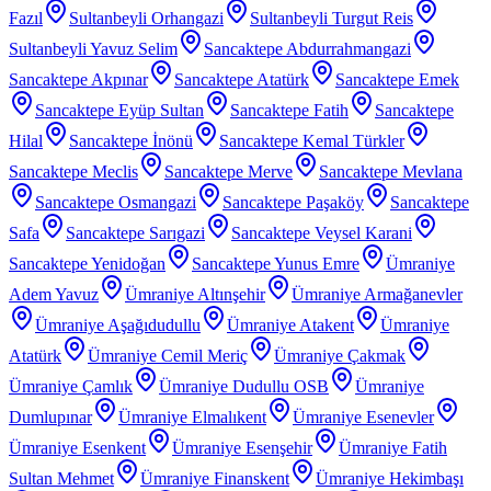
Fazıl
Sultanbeyli Orhangazi
Sultanbeyli Turgut Reis
Sultanbeyli Yavuz Selim
Sancaktepe Abdurrahmangazi
Sancaktepe Akpınar
Sancaktepe Atatürk
Sancaktepe Emek
Sancaktepe Eyüp Sultan
Sancaktepe Fatih
Sancaktepe
Hilal
Sancaktepe İnönü
Sancaktepe Kemal Türkler
Sancaktepe Meclis
Sancaktepe Merve
Sancaktepe Mevlana
Sancaktepe Osmangazi
Sancaktepe Paşaköy
Sancaktepe
Safa
Sancaktepe Sarıgazi
Sancaktepe Veysel Karani
Sancaktepe Yenidoğan
Sancaktepe Yunus Emre
Ümraniye
Adem Yavuz
Ümraniye Altınşehir
Ümraniye Armağanevler
Ümraniye Aşağıdudullu
Ümraniye Atakent
Ümraniye
Atatürk
Ümraniye Cemil Meriç
Ümraniye Çakmak
Ümraniye Çamlık
Ümraniye Dudullu OSB
Ümraniye
Dumlupınar
Ümraniye Elmalıkent
Ümraniye Esenevler
Ümraniye Esenkent
Ümraniye Esenşehir
Ümraniye Fatih
Sultan Mehmet
Ümraniye Finanskent
Ümraniye Hekimbaşı