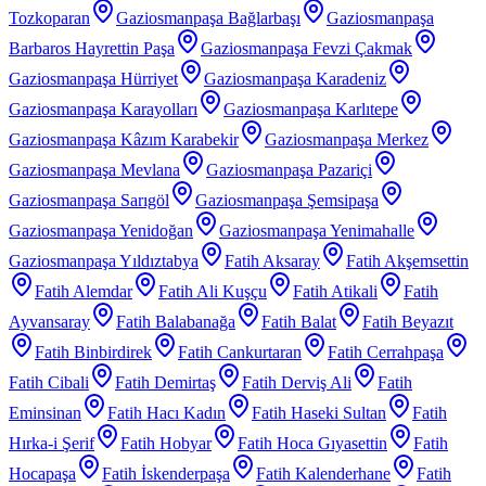
Tozkoparan
Gaziosmanpaşa Bağlarbaşı
Gaziosmanpaşa
Barbaros Hayrettin Paşa
Gaziosmanpaşa Fevzi Çakmak
Gaziosmanpaşa Hürriyet
Gaziosmanpaşa Karadeniz
Gaziosmanpaşa Karayolları
Gaziosmanpaşa Karlıtepe
Gaziosmanpaşa Kâzım Karabekir
Gaziosmanpaşa Merkez
Gaziosmanpaşa Mevlana
Gaziosmanpaşa Pazariçi
Gaziosmanpaşa Sarıgöl
Gaziosmanpaşa Şemsipaşa
Gaziosmanpaşa Yenidoğan
Gaziosmanpaşa Yenimahalle
Gaziosmanpaşa Yıldıztabya
Fatih Aksaray
Fatih Akşemsettin
Fatih Alemdar
Fatih Ali Kuşçu
Fatih Atikali
Fatih
Ayvansaray
Fatih Balabanağa
Fatih Balat
Fatih Beyazıt
Fatih Binbirdirek
Fatih Cankurtaran
Fatih Cerrahpaşa
Fatih Cibali
Fatih Demirtaş
Fatih Derviş Ali
Fatih
Eminsinan
Fatih Hacı Kadın
Fatih Haseki Sultan
Fatih
Hırka-i Şerif
Fatih Hobyar
Fatih Hoca Gıyasettin
Fatih
Hocapaşa
Fatih İskenderpaşa
Fatih Kalenderhane
Fatih