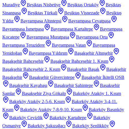
Muradiye
Beşiktaş Nisbetiye
Beşiktaş Ortaköy
Beşiktaş
Sinanpaşa
Beşiktaş Türkali
Beşiktaş Vişnezade
Beşiktaş
Yıldız
Bayrampaşa Altıntepsi
Bayrampaşa Cevatpaşa
Bayrampaşa İsmetpaşa
Bayrampaşa Kartaltepe
Bayrampaşa
Kocatepe
Bayrampaşa Muratpaşa
Bayrampaşa Orta
Bayrampaşa Terazidere
Bayrampaşa Vatan
Bayrampaşa
Yenidoğan
Bayrampaşa Yıldırım
Başakşehir Altınşehir
Başakşehir Bahçeşehir
Başakşehir Bahçeşehir 1. Kısım
Başakşehir Bahçeşehir 2. Kısım
Başakşehir Başak
Başakşehir
Başakşehir
Başakşehir Güvercintepe
Başakşehir İkitelli OSB
Başakşehir Kayabaşı
Başakşehir Şahintepe
Başakşehir
Şamlar
Başakşehir Ziya Gökalp
Bakırköy Ataköy 1. Kısım
Bakırköy Ataköy 2-5-6. Kısım
Bakırköy Ataköy 3-4-11.
Kısım
Bakırköy Ataköy 7-8-9-10. Kısım
Bakırköy Basınköy
Bakırköy Cevizlik
Bakırköy Kartaltepe
Bakırköy
Osmaniye
Bakırköy Sakızağacı
Bakırköy Şenlikköy