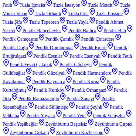
Fatih
Tuzla İçmeler
Tuzla İstasyon
Tuzla Mescit
Tuzla
Mimar Sinan
Tuzla Orhanlı
Tuzla Orta
Tuzla Postane
Tuzla Şifa
Tuzla Tepeören
Tuzla Yayla
Pendik Ahmet
Yesevi
Pendik Bahçelievler
Pendik Ballıca
Pendik Batı
Pendik Çamçeşme
Pendik Çamlık
Pendik Çınardere
Pendik Doğu
Pendik Dumlupınar
Pendik Emirli
Pendik
Ertuğrulgazi
Pendik Esenler
Pendik Esenyalı
Pendik Fatih
Pendik Fevzi Çakmak
Pendik Göçbeyli
Pendik
Güllübağlar
Pendik Güzelyalı
Pendik Harmandere
Pendik
Kavakpınar
Pendik Kaynarca
Pendik Kurna
Pendik
Kurtdoğmuş
Pendik Kurtköy
Pendik Orhangazi
Pendik
Orta
Pendik Ramazanoğlu
Pendik Sanayi
Pendik
Sapanbağları
Pendik Sülüntepe
Pendik Şeyhli
Pendik
Velibaba
Pendik Yayalar
Pendik Yeni
Pendik Yenişehir
Pendik Yeşilbağlar
Zeytinburnu Beştelsiz
Zeytinburnu Çırpıcı
Zeytinburnu Gökalp
Zeytinburnu Kazlıçeşme