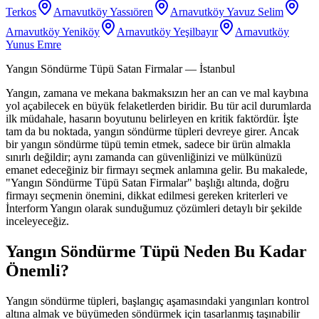
Terkos
Arnavutköy Yassıören
Arnavutköy Yavuz Selim
Arnavutköy Yeniköy
Arnavutköy Yeşilbayır
Arnavutköy
Yunus Emre
Yangın Söndürme Tüpü Satan Firmalar
— İstanbul
Yangın, zamana ve mekana bakmaksızın her an can ve mal kaybına
yol açabilecek en büyük felaketlerden biridir. Bu tür acil durumlarda
ilk müdahale, hasarın boyutunu belirleyen en kritik faktördür. İşte
tam da bu noktada, yangın söndürme tüpleri devreye girer. Ancak
bir yangın söndürme tüpü temin etmek, sadece bir ürün almakla
sınırlı değildir; aynı zamanda can güvenliğinizi ve mülkünüzü
emanet edeceğiniz bir firmayı seçmek anlamına gelir. Bu makalede,
"Yangın Söndürme Tüpü Satan Firmalar" başlığı altında, doğru
firmayı seçmenin önemini, dikkat edilmesi gereken kriterleri ve
İnterform Yangın olarak sunduğumuz çözümleri detaylı bir şekilde
inceleyeceğiz.
Yangın Söndürme Tüpü Neden Bu Kadar
Önemli?
Yangın söndürme tüpleri, başlangıç aşamasındaki yangınları kontrol
altına almak ve büyümeden söndürmek için tasarlanmış taşınabilir