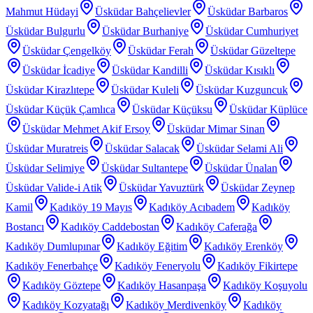
Mahmut Hüdayi
Üsküdar Bahçelievler
Üsküdar Barbaros
Üsküdar Bulgurlu
Üsküdar Burhaniye
Üsküdar Cumhuriyet
Üsküdar Çengelköy
Üsküdar Ferah
Üsküdar Güzeltepe
Üsküdar İcadiye
Üsküdar Kandilli
Üsküdar Kısıklı
Üsküdar Kirazlıtepe
Üsküdar Kuleli
Üsküdar Kuzguncuk
Üsküdar Küçük Çamlıca
Üsküdar Küçüksu
Üsküdar Küplüce
Üsküdar Mehmet Akif Ersoy
Üsküdar Mimar Sinan
Üsküdar Muratreis
Üsküdar Salacak
Üsküdar Selami Ali
Üsküdar Selimiye
Üsküdar Sultantepe
Üsküdar Ünalan
Üsküdar Valide-i Atik
Üsküdar Yavuztürk
Üsküdar Zeynep
Kamil
Kadıköy 19 Mayıs
Kadıköy Acıbadem
Kadıköy
Bostancı
Kadıköy Caddebostan
Kadıköy Caferağa
Kadıköy Dumlupınar
Kadıköy Eğitim
Kadıköy Erenköy
Kadıköy Fenerbahçe
Kadıköy Feneryolu
Kadıköy Fikirtepe
Kadıköy Göztepe
Kadıköy Hasanpaşa
Kadıköy Koşuyolu
Kadıköy Kozyatağı
Kadıköy Merdivenköy
Kadıköy