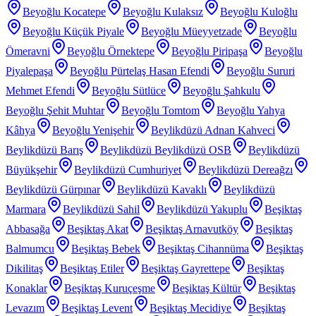
Beyoğlu Kocatepe
Beyoğlu Kulaksız
Beyoğlu Kuloğlu
Beyoğlu Küçük Piyale
Beyoğlu Müeyyetzade
Beyoğlu
Ömeravni
Beyoğlu Örnektepe
Beyoğlu Piripaşa
Beyoğlu
Piyalepaşa
Beyoğlu Pürtelaş Hasan Efendi
Beyoğlu Sururi
Mehmet Efendi
Beyoğlu Sütlüce
Beyoğlu Şahkulu
Beyoğlu Şehit Muhtar
Beyoğlu Tomtom
Beyoğlu Yahya
Kâhya
Beyoğlu Yenişehir
Beylikdüzü Adnan Kahveci
Beylikdüzü Barış
Beylikdüzü Beylikdüzü OSB
Beylikdüzü
Büyükşehir
Beylikdüzü Cumhuriyet
Beylikdüzü Dereağzı
Beylikdüzü Gürpınar
Beylikdüzü Kavaklı
Beylikdüzü
Marmara
Beylikdüzü Sahil
Beylikdüzü Yakuplu
Beşiktaş
Abbasağa
Beşiktaş Akat
Beşiktaş Arnavutköy
Beşiktaş
Balmumcu
Beşiktaş Bebek
Beşiktaş Cihannüma
Beşiktaş
Dikilitaş
Beşiktaş Etiler
Beşiktaş Gayrettepe
Beşiktaş
Konaklar
Beşiktaş Kuruçeşme
Beşiktaş Kültür
Beşiktaş
Levazım
Beşiktaş Levent
Beşiktaş Mecidiye
Beşiktaş