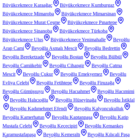
Büyükçekmece Karaağaç
Büyükçekmece Kumburgaz
Büyükçekmece Mimaroba
Büyükçekmece Mimarsinan
Büyükçekmece Murat Çeşme
Büyükçekmece Pınartepe
Büyükçekmece Sinanoba
Büyükçekmece Türkoba
Büyükçekmece Ulus
Büyükçekmece Yenimahalle
Beyoğlu
Arap Cami
Beyoğlu Asmalı Mescit
Beyoğlu Bedrettin
Beyoğlu Bereketzade
Beyoğlu Bostan
Beyoğlu Bülbül
Beyoğlu Camiikebir
Beyoğlu Cihangir
Beyoğlu Çatma
Mescit
Beyoğlu Çukur
Beyoğlu Emekyemez
Beyoğlu
Evliya Çelebi
Beyoğlu Fetihtepe
Beyoğlu Firuzağa
Beyoğlu Gümüşsuyu
Beyoğlu Hacıahmet
Beyoğlu Hacımimi
Beyoğlu Halıcıoğlu
Beyoğlu Hüseyinağa
Beyoğlu İstiklal
Beyoğlu Kadımehmet Efendi
Beyoğlu Kalyoncukulluk
Beyoğlu Kamerhatun
Beyoğlu Kaptanpaşa
Beyoğlu Katip
Mustafa Çelebi
Beyoğlu Keçecipiri
Beyoğlu Kemankeş
Karamustafapaşa
Beyoğlu Kemeraltı
Beyoğlu Kılıçali Paşa