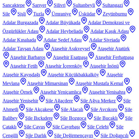
Sancaktepe
Sarıyer
Silivri
Sultanbeyli
Sultangazi
Şile
Şişli
Tuzla
Ümraniye
Üsküdar
Zeytinburnu
Adalar Burgazada
Adalar Büyükada
Adalar Demokrasi ve
Özgürlükler Adası
Adalar Heybeliada
Adalar Kaşık Adası
Adalar Kınalıada
Adalar Sedef Adası
Adalar Sivriada
Adalar Tavşan Adası
Ataşehir Aşıkveysel
Ataşehir Atatürk
Ataşehir Barbaros
Ataşehir Esatpaşa
Ataşehir Ferhatpaşa
Ataşehir Fetih
Ataşehir İçerenköy
Ataşehir İnönü
Ataşehir Kayışdağı
Ataşehir Küçükbakkalköy
Ataşehir
Mevlana
Ataşehir Mimarsinan
Ataşehir Mustafa Kemal
Ataşehir Örnek
Ataşehir Yeniçamlıca
Ataşehir Yenisahra
Ataşehir Yenişehir
Şile Ağaçdere
Şile Ağva Merkez
Şile
Ahmetli
Şile Akçakese
Şile Alacalı
Şile Avcıkoru
Şile
Balibey
Şile Bıçkıdere
Şile Bozgoca
Şile Bucaklı
Şile
Çataklı
Şile Çavuş
Şile Çayırbaşı
Şile Çelebi
Şile
Çengilli
Şile Darlık
Şile Değirmençayırı
Şile Doğancılı