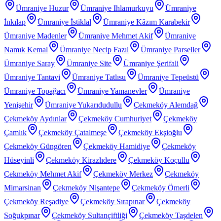
Ümraniye Huzur
Ümraniye Ihlamurkuyu
Ümraniye
İnkılap
Ümraniye İstiklal
Ümraniye Kâzım Karabekir
Ümraniye Madenler
Ümraniye Mehmet Akif
Ümraniye
Namık Kemal
Ümraniye Necip Fazıl
Ümraniye Parseller
Ümraniye Saray
Ümraniye Site
Ümraniye Şerifali
Ümraniye Tantavi
Ümraniye Tatlısu
Ümraniye Tepeüstü
Ümraniye Topağacı
Ümraniye Yamanevler
Ümraniye
Yenişehir
Ümraniye Yukarıdudullu
Çekmeköy Alemdağ
Çekmeköy Aydınlar
Çekmeköy Cumhuriyet
Çekmeköy
Çamlık
Çekmeköy Çatalmeşe
Çekmeköy Ekşioğlu
Çekmeköy Güngören
Çekmeköy Hamidiye
Çekmeköy
Hüseyinli
Çekmeköy Kirazlıdere
Çekmeköy Koçullu
Çekmeköy Mehmet Akif
Çekmeköy Merkez
Çekmeköy
Mimarsinan
Çekmeköy Nişantepe
Çekmeköy Ömerli
Çekmeköy Reşadiye
Çekmeköy Sırapınar
Çekmeköy
Soğukpınar
Çekmeköy Sultançiftliği
Çekmeköy Taşdelen