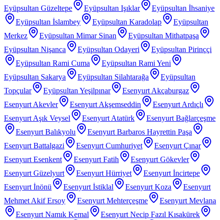
Eyüpsultan Güzeltepe
Eyüpsultan Işıklar
Eyüpsultan İhsaniye
Eyüpsultan İslambey
Eyüpsultan Karadolap
Eyüpsultan
Merkez
Eyüpsultan Mimar Sinan
Eyüpsultan Mithatpaşa
Eyüpsultan Nişanca
Eyüpsultan Odayeri
Eyüpsultan Pirinççi
Eyüpsultan Rami Cuma
Eyüpsultan Rami Yeni
Eyüpsultan Sakarya
Eyüpsultan Silahtarağa
Eyüpsultan
Topçular
Eyüpsultan Yeşilpınar
Esenyurt Akçaburgaz
Esenyurt Akevler
Esenyurt Akşemseddin
Esenyurt Ardıçlı
Esenyurt Aşık Veysel
Esenyurt Atatürk
Esenyurt Bağlarçeşme
Esenyurt Balıkyolu
Esenyurt Barbaros Hayrettin Paşa
Esenyurt Battalgazi
Esenyurt Cumhuriyet
Esenyurt Çınar
Esenyurt Esenkent
Esenyurt Fatih
Esenyurt Gökevler
Esenyurt Güzelyurt
Esenyurt Hürriyet
Esenyurt İncirtepe
Esenyurt İnönü
Esenyurt İstiklal
Esenyurt Koza
Esenyurt
Mehmet Akif Ersoy
Esenyurt Mehterçeşme
Esenyurt Mevlana
Esenyurt Namık Kemal
Esenyurt Necip Fazıl Kısakürek