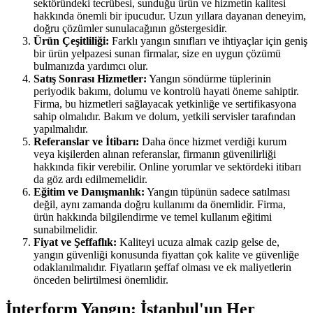
sektöründeki tecrübesi, sunduğu ürün ve hizmetin kalitesi
hakkında önemli bir ipucudur. Uzun yıllara dayanan deneyim,
doğru çözümler sunulacağının göstergesidir.
Ürün Çeşitliliği:
Farklı yangın sınıfları ve ihtiyaçlar için geniş
bir ürün yelpazesi sunan firmalar, size en uygun çözümü
bulmanızda yardımcı olur.
Satış Sonrası Hizmetler:
Yangın söndürme tüplerinin
periyodik bakımı, dolumu ve kontrolü hayati öneme sahiptir.
Firma, bu hizmetleri sağlayacak yetkinliğe ve sertifikasyona
sahip olmalıdır. Bakım ve dolum, yetkili servisler tarafından
yapılmalıdır.
Referanslar ve İtibarı:
Daha önce hizmet verdiği kurum
veya kişilerden alınan referanslar, firmanın güvenilirliği
hakkında fikir verebilir. Online yorumlar ve sektördeki itibarı
da göz ardı edilmemelidir.
Eğitim ve Danışmanlık:
Yangın tüpünün sadece satılması
değil, aynı zamanda doğru kullanımı da önemlidir. Firma,
ürün hakkında bilgilendirme ve temel kullanım eğitimi
sunabilmelidir.
Fiyat ve Şeffaflık:
Kaliteyi ucuza almak cazip gelse de,
yangın güvenliği konusunda fiyattan çok kalite ve güvenliğe
odaklanılmalıdır. Fiyatların şeffaf olması ve ek maliyetlerin
önceden belirtilmesi önemlidir.
İnterform Yangın: İstanbul'un Her