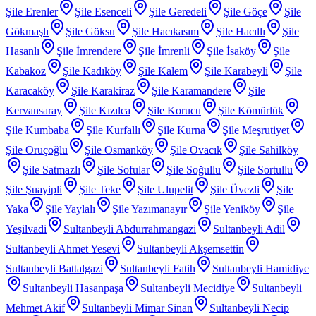
Şile Erenler
Şile Esenceli
Şile Geredeli
Şile Göçe
Şile
Gökmaşlı
Şile Göksu
Şile Hacıkasım
Şile Hacıllı
Şile
Hasanlı
Şile İmrendere
Şile İmrenli
Şile İsaköy
Şile
Kabakoz
Şile Kadıköy
Şile Kalem
Şile Karabeyli
Şile
Karacaköy
Şile Karakiraz
Şile Karamandere
Şile
Kervansaray
Şile Kızılca
Şile Korucu
Şile Kömürlük
Şile Kumbaba
Şile Kurfallı
Şile Kurna
Şile Meşrutiyet
Şile Oruçoğlu
Şile Osmanköy
Şile Ovacık
Şile Sahilköy
Şile Satmazlı
Şile Sofular
Şile Soğullu
Şile Sortullu
Şile Şuayipli
Şile Teke
Şile Ulupelit
Şile Üvezli
Şile
Yaka
Şile Yaylalı
Şile Yazımanayır
Şile Yeniköy
Şile
Yeşilvadi
Sultanbeyli Abdurrahmangazi
Sultanbeyli Adil
Sultanbeyli Ahmet Yesevi
Sultanbeyli Akşemsettin
Sultanbeyli Battalgazi
Sultanbeyli Fatih
Sultanbeyli Hamidiye
Sultanbeyli Hasanpaşa
Sultanbeyli Mecidiye
Sultanbeyli
Mehmet Akif
Sultanbeyli Mimar Sinan
Sultanbeyli Necip