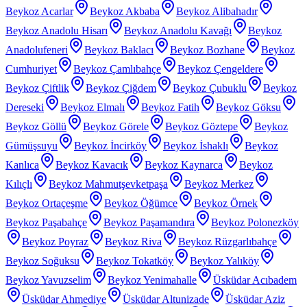
Beykoz Acarlar
Beykoz Akbaba
Beykoz Alibahadır
Beykoz Anadolu Hisarı
Beykoz Anadolu Kavağı
Beykoz
Anadolufeneri
Beykoz Baklacı
Beykoz Bozhane
Beykoz
Cumhuriyet
Beykoz Çamlıbahçe
Beykoz Çengeldere
Beykoz Çiftlik
Beykoz Çiğdem
Beykoz Çubuklu
Beykoz
Dereseki
Beykoz Elmalı
Beykoz Fatih
Beykoz Göksu
Beykoz Göllü
Beykoz Görele
Beykoz Göztepe
Beykoz
Gümüşsuyu
Beykoz İncirköy
Beykoz İshaklı
Beykoz
Kanlıca
Beykoz Kavacık
Beykoz Kaynarca
Beykoz
Kılıçlı
Beykoz Mahmutşevketpaşa
Beykoz Merkez
Beykoz Ortaçeşme
Beykoz Öğümce
Beykoz Örnek
Beykoz Paşabahçe
Beykoz Paşamandıra
Beykoz Polonezköy
Beykoz Poyraz
Beykoz Riva
Beykoz Rüzgarlıbahçe
Beykoz Soğuksu
Beykoz Tokatköy
Beykoz Yalıköy
Beykoz Yavuzselim
Beykoz Yenimahalle
Üsküdar Acıbadem
Üsküdar Ahmediye
Üsküdar Altunizade
Üsküdar Aziz