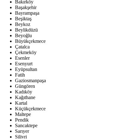
Bakırköy
Başakşehir
Bayrampaşa
Beşiktaş
Beykoz
Beylikdüzü
Beyoğlu
Büyükçekmece
Çatalca
Çekmeköy
Esenler
Esenyurt
Eyüpsultan
Fatih
Gaziosmanpaşa
Güngören
Kadıköy
Kağıthane
Kartal
Küçükçekmece
Maltepe
Pendik
Sancaktepe
Sarıyer
Silivri