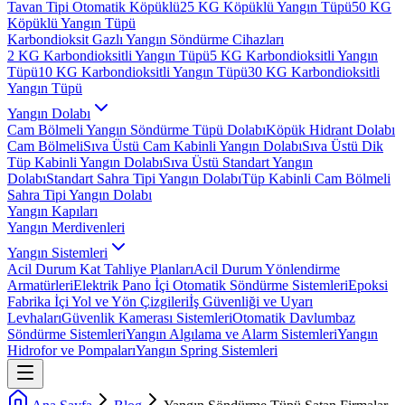
Tavan Tipi Otomatik Köpüklü
25 KG Köpüklü Yangın Tüpü
50 KG
Köpüklü Yangın Tüpü
Karbondioksit Gazlı Yangın Söndürme Cihazları
2 KG Karbondioksitli Yangın Tüpü
5 KG Karbondioksitli Yangın
Tüpü
10 KG Karbondioksitli Yangın Tüpü
30 KG Karbondioksitli
Yangın Tüpü
Yangın Dolabı
Cam Bölmeli Yangın Söndürme Tüpü Dolabı
Köpük Hidrant Dolabı
Cam Bölmeli
Sıva Üstü Cam Kabinli Yangın Dolabı
Sıva Üstü Dik
Tüp Kabinli Yangın Dolabı
Sıva Üstü Standart Yangın
Dolabı
Standart Sahra Tipi Yangın Dolabı
Tüp Kabinli Cam Bölmeli
Sahra Tipi Yangın Dolabı
Yangın Kapıları
Yangın Merdivenleri
Yangın Sistemleri
Acil Durum Kat Tahliye Planları
Acil Durum Yönlendirme
Armatürleri
Elektrik Pano İçi Otomatik Söndürme Sistemleri
Epoksi
Fabrika İçi Yol ve Yön Çizgileri
İş Güvenliği ve Uyarı
Levhaları
Güvenlik Kamerası Sistemleri
Otomatik Davlumbaz
Söndürme Sistemleri
Yangın Algılama ve Alarm Sistemleri
Yangın
Hidrofor ve Pompaları
Yangın Spring Sistemleri