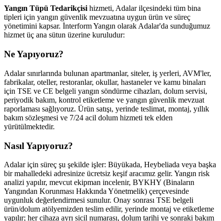
Yangın Tüpü Tedarikçisi
hizmeti, Adalar ilçesindeki tüm bina
tipleri için yangın güvenlik mevzuatına uygun ürün ve süreç
yönetimini kapsar. İnterform Yangın olarak Adalar'da sunduğumuz
hizmet üç ana sütun üzerine kuruludur:
Ne Yapıyoruz?
Adalar sınırlarında bulunan apartmanlar, siteler, iş yerleri, AVM'ler,
fabrikalar, oteller, restoranlar, okullar, hastaneler ve kamu binaları
için TSE ve CE belgeli yangın söndürme cihazları, dolum servisi,
periyodik bakım, kontrol etiketleme ve yangın güvenlik mevzuat
raporlaması sağlıyoruz. Ürün satışı, yerinde teslimat, montaj, yıllık
bakım sözleşmesi ve 7/24 acil dolum hizmeti tek elden
yürütülmektedir.
Nasıl Yapıyoruz?
Adalar için süreç şu şekilde işler: Büyükada, Heybeliada veya başka
bir mahalledeki adresinize ücretsiz keşif aracımız gelir. Yangın risk
analizi yapılır, mevcut ekipman incelenir, BYKHY (Binaların
Yangından Korunması Hakkında Yönetmelik) çerçevesinde
uygunluk değerlendirmesi sunulur. Onay sonrası TSE belgeli
ürün/dolum atölyemizden teslim edilir, yerinde montaj ve etiketleme
yapılır; her cihaza ayrı sicil numarası, dolum tarihi ve sonraki bakım