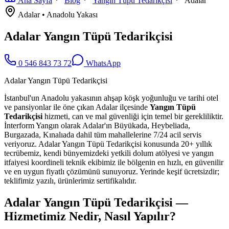
Ana Sayfa
Blog
Yangın Tüpü Tedarikçisi
Adalar
Adalar
•
Anadolu
Yakası
Adalar Yangın Tüpü Tedarikçisi
0 546 843 73 72
WhatsApp
Adalar Yangın Tüpü Tedarikçisi
İstanbul'un Anadolu yakasının ahşap köşk yoğunluğu ve tarihi otel
ve pansiyonlar ile öne çıkan Adalar ilçesinde
Yangın Tüpü
Tedarikçisi
hizmeti, can ve mal güvenliği için temel bir gerekliliktir.
İnterform Yangın olarak Adalar'ın Büyükada, Heybeliada,
Burgazada, Kınalıada dahil tüm mahallelerine 7/24 acil servis
veriyoruz. Adalar Yangın Tüpü Tedarikçisi konusunda 20+ yıllık
tecrübemiz, kendi bünyemizdeki yetkili dolum atölyesi ve yangın
itfaiyesi koordineli teknik ekibimiz ile bölgenin en hızlı, en güvenilir
ve en uygun fiyatlı çözümünü sunuyoruz. Yerinde keşif ücretsizdir;
teklifimiz yazılı, ürünlerimiz sertifikalıdır.
Adalar Yangın Tüpü Tedarikçisi —
Hizmetimiz Nedir, Nasıl Yapılır?