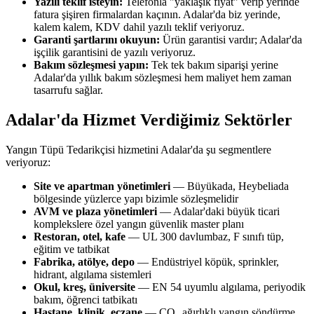
Yazılı teklif isteyin:
Telefonla "yaklaşık fiyat" verip yerinde
fatura şişiren firmalardan kaçının. Adalar'da biz yerinde,
kalem kalem, KDV dahil yazılı teklif veriyoruz.
Garanti şartlarını okuyun:
Ürün garantisi vardır; Adalar'da
işçilik garantisini de yazılı veriyoruz.
Bakım sözleşmesi yapın:
Tek tek bakım siparişi yerine
Adalar'da yıllık bakım sözleşmesi hem maliyet hem zaman
tasarrufu sağlar.
Adalar'da Hizmet Verdiğimiz Sektörler
Yangın Tüpü Tedarikçisi hizmetini Adalar'da şu segmentlere
veriyoruz:
Site ve apartman yönetimleri
— Büyükada, Heybeliada
bölgesinde yüzlerce yapı bizimle sözleşmelidir
AVM ve plaza yönetimleri
— Adalar'daki büyük ticari
komplekslere özel yangın güvenlik master planı
Restoran, otel, kafe
— UL 300 davlumbaz, F sınıfı tüp,
eğitim ve tatbikat
Fabrika, atölye, depo
— Endüstriyel köpük, sprinkler,
hidrant, algılama sistemleri
Okul, kreş, üniversite
— EN 54 uyumlu algılama, periyodik
bakım, öğrenci tatbikatı
Hastane, klinik, eczane
— CO₂ ağırlıklı yangın söndürme,