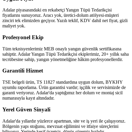
Adalar piyasasındaki en rekabetçi Yangın Tüpü Tedarikçisi
fiyatlarını sunuyoruz. Aracı yok, üretici-dolum atölyesi-müşteri
zinciri tek elimizden geçiyor. Yazılı teklif, KDV dahil net fiyat, gizli
maliyet yok.
Profesyonel Ekip
Tüm teknisyenlerimiz MEB onaylı yangın güvenlik sertifikasına
sahiptir. Adalar Yangın Tüpü Tedarikçisi ekiplerimiz, 20+ yıllık saha
tecrübesine sahip, yangın yönetmeliğine hâkim profesyonellerdir.
Garantili Hizmet
TSE belgeli ürün, TS 11827 standardına uygun dolum, BYKHY
uyumlu raporlama. Ürün garantisi vardır; işçilik ve servisimizde de
garanti veriyoruz. Adalar'da yaptığımız her dolum ve montaj sicil
numarasıyla kayıt altındadır.
Yerel Güven Sinyali
Adalar'da yıllardır yüzlerce apartman, site ve iş yeri ile çalışıyoruz.
Bölgenin yapı stoğunu, mevzuat eğilimini ve itfaiye süreçlerini
biliyoruz. Yerinde keşif ücretsiz, dönüş süremiz hızlıdır.