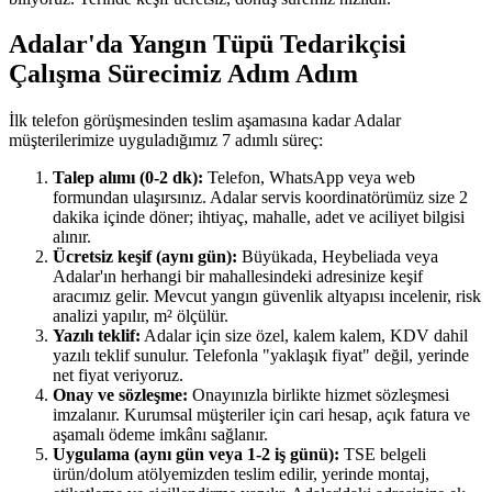
Adalar'da Yangın Tüpü Tedarikçisi
Çalışma Sürecimiz Adım Adım
İlk telefon görüşmesinden teslim aşamasına kadar Adalar
müşterilerimize uyguladığımız 7 adımlı süreç:
Talep alımı (0-2 dk):
Telefon, WhatsApp veya web
formundan ulaşırsınız. Adalar servis koordinatörümüz size 2
dakika içinde döner; ihtiyaç, mahalle, adet ve aciliyet bilgisi
alınır.
Ücretsiz keşif (aynı gün):
Büyükada, Heybeliada veya
Adalar'ın herhangi bir mahallesindeki adresinize keşif
aracımız gelir. Mevcut yangın güvenlik altyapısı incelenir, risk
analizi yapılır, m² ölçülür.
Yazılı teklif:
Adalar için size özel, kalem kalem, KDV dahil
yazılı teklif sunulur. Telefonla "yaklaşık fiyat" değil, yerinde
net fiyat veriyoruz.
Onay ve sözleşme:
Onayınızla birlikte hizmet sözleşmesi
imzalanır. Kurumsal müşteriler için cari hesap, açık fatura ve
aşamalı ödeme imkânı sağlanır.
Uygulama (aynı gün veya 1-2 iş günü):
TSE belgeli
ürün/dolum atölyemizden teslim edilir, yerinde montaj,