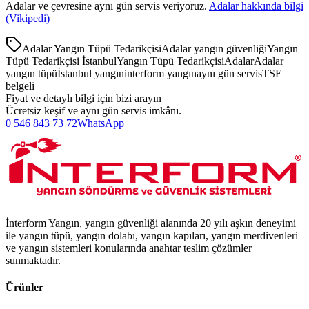
Adalar
ve çevresine aynı gün servis veriyoruz.
Adalar
hakkında bilgi
(Vikipedi)
Adalar Yangın Tüpü Tedarikçisi
Adalar yangın güvenliği
Yangın
Tüpü Tedarikçisi İstanbul
Yangın Tüpü Tedarikçisi
Adalar
Adalar
yangın tüpü
İstanbul yangın
interform yangın
aynı gün servis
TSE
belgeli
Fiyat ve detaylı bilgi için bizi arayın
Ücretsiz keşif ve aynı gün servis imkânı.
0 546 843 73 72
WhatsApp
İnterform Yangın, yangın güvenliği alanında 20 yılı aşkın deneyimi
ile yangın tüpü, yangın dolabı, yangın kapıları, yangın merdivenleri
ve yangın sistemleri konularında anahtar teslim çözümler
sunmaktadır.
Ürünler