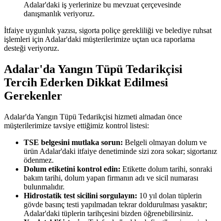
Adalar'daki iş yerlerinize bu mevzuat çerçevesinde
danışmanlık veriyoruz.
İtfaiye uygunluk yazısı, sigorta poliçe gerekliliği ve belediye ruhsat
işlemleri için Adalar'daki müşterilerimize uçtan uca raporlama
desteği veriyoruz.
Adalar'da Yangın Tüpü Tedarikçisi
Tercih Ederken Dikkat Edilmesi
Gerekenler
Adalar'da Yangın Tüpü Tedarikçisi hizmeti almadan önce
müşterilerimize tavsiye ettiğimiz kontrol listesi:
TSE belgesini mutlaka sorun:
Belgeli olmayan dolum ve
ürün Adalar'daki itfaiye denetiminde sizi zora sokar; sigortanız
ödenmez.
Dolum etiketini kontrol edin:
Etikette dolum tarihi, sonraki
bakım tarihi, dolum yapan firmanın adı ve sicil numarası
bulunmalıdır.
Hidrostatik test sicilini sorgulayın:
10 yıl dolan tüplerin
gövde basınç testi yapılmadan tekrar doldurulması yasaktır;
Adalar'daki tüplerin tarihçesini bizden öğrenebilirsiniz.