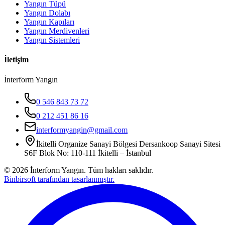
Yangın Tüpü
Yangın Dolabı
Yangın Kapıları
Yangın Merdivenleri
Yangın Sistemleri
İletişim
İnterform Yangın
0 546 843 73 72
0 212 451 86 16
interformyangin@gmail.com
İkitelli Organize Sanayi Bölgesi Dersankoop Sanayi Sitesi
S6F Blok No: 110-111 İkitelli – İstanbul
©
2026
İnterform Yangın. Tüm hakları saklıdır.
Binbirsoft tarafından tasarlanmıştır.