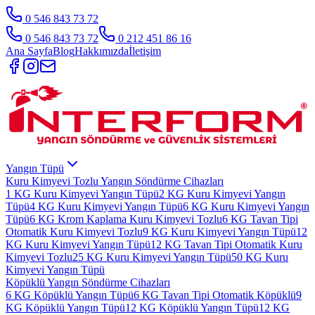
0 546 843 73 72
0 546 843 73 72
0 212 451 86 16
Ana Sayfa
Blog
Hakkımızda
İletişim
Yangın Tüpü
Kuru Kimyevi Tozlu Yangın Söndürme Cihazları
1 KG Kuru Kimyevi Yangın Tüpü
2 KG Kuru Kimyevi Yangın
Tüpü
4 KG Kuru Kimyevi Yangın Tüpü
6 KG Kuru Kimyevi Yangın
Tüpü
6 KG Krom Kaplama Kuru Kimyevi Tozlu
6 KG Tavan Tipi
Otomatik Kuru Kimyevi Tozlu
9 KG Kuru Kimyevi Yangın Tüpü
12
KG Kuru Kimyevi Yangın Tüpü
12 KG Tavan Tipi Otomatik Kuru
Kimyevi Tozlu
25 KG Kuru Kimyevi Yangın Tüpü
50 KG Kuru
Kimyevi Yangın Tüpü
Köpüklü Yangın Söndürme Cihazları
6 KG Köpüklü Yangın Tüpü
6 KG Tavan Tipi Otomatik Köpüklü
9
KG Köpüklü Yangın Tüpü
12 KG Köpüklü Yangın Tüpü
12 KG