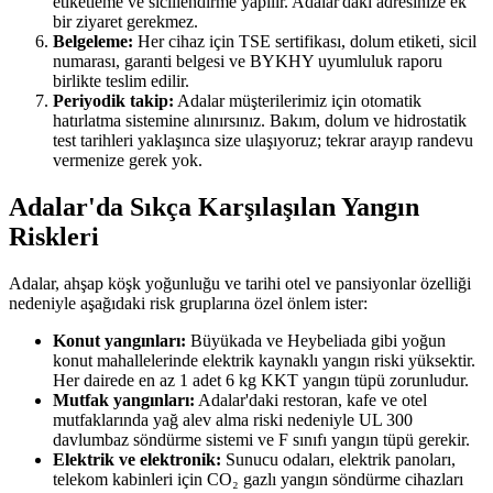
etiketleme ve sicillendirme yapılır. Adalar'daki adresinize ek
bir ziyaret gerekmez.
Belgeleme:
Her cihaz için TSE sertifikası, dolum etiketi, sicil
numarası, garanti belgesi ve BYKHY uyumluluk raporu
birlikte teslim edilir.
Periyodik takip:
Adalar müşterilerimiz için otomatik
hatırlatma sistemine alınırsınız. Bakım, dolum ve hidrostatik
test tarihleri yaklaşınca size ulaşıyoruz; tekrar arayıp randevu
vermenize gerek yok.
Adalar'da Sıkça Karşılaşılan Yangın
Riskleri
Adalar, ahşap köşk yoğunluğu ve tarihi otel ve pansiyonlar özelliği
nedeniyle aşağıdaki risk gruplarına özel önlem ister:
Konut yangınları:
Büyükada ve Heybeliada gibi yoğun
konut mahallelerinde elektrik kaynaklı yangın riski yüksektir.
Her dairede en az 1 adet 6 kg KKT yangın tüpü zorunludur.
Mutfak yangınları:
Adalar'daki restoran, kafe ve otel
mutfaklarında yağ alev alma riski nedeniyle UL 300
davlumbaz söndürme sistemi ve F sınıfı yangın tüpü gerekir.
Elektrik ve elektronik:
Sunucu odaları, elektrik panoları,
telekom kabinleri için CO₂ gazlı yangın söndürme cihazları