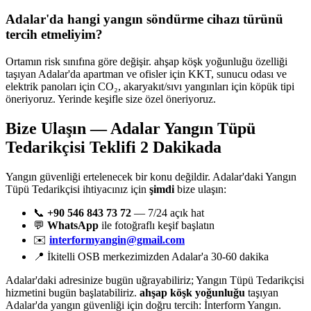
Adalar'da hangi yangın söndürme cihazı türünü
tercih etmeliyim?
Ortamın risk sınıfına göre değişir. ahşap köşk yoğunluğu özelliği
taşıyan Adalar'da apartman ve ofisler için KKT, sunucu odası ve
elektrik panoları için CO₂, akaryakıt/sıvı yangınları için köpük tipi
öneriyoruz. Yerinde keşifle size özel öneriyoruz.
Bize Ulaşın — Adalar Yangın Tüpü
Tedarikçisi Teklifi 2 Dakikada
Yangın güvenliği ertelenecek bir konu değildir. Adalar'daki Yangın
Tüpü Tedarikçisi ihtiyacınız için
şimdi
bize ulaşın:
📞
+90 546 843 73 72
— 7/24 açık hat
💬
WhatsApp
ile fotoğraflı keşif başlatın
✉️
interformyangin@gmail.com
📍 İkitelli OSB merkezimizden Adalar'a 30-60 dakika
Adalar'daki adresinize bugün uğrayabiliriz; Yangın Tüpü Tedarikçisi
hizmetini bugün başlatabiliriz.
ahşap köşk yoğunluğu
taşıyan
Adalar'da yangın güvenliği için doğru tercih: İnterform Yangın.