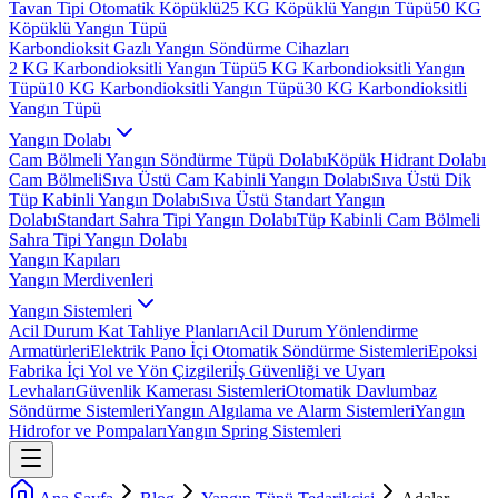
Tavan Tipi Otomatik Köpüklü
25 KG Köpüklü Yangın Tüpü
50 KG
Köpüklü Yangın Tüpü
Karbondioksit Gazlı Yangın Söndürme Cihazları
2 KG Karbondioksitli Yangın Tüpü
5 KG Karbondioksitli Yangın
Tüpü
10 KG Karbondioksitli Yangın Tüpü
30 KG Karbondioksitli
Yangın Tüpü
Yangın Dolabı
Cam Bölmeli Yangın Söndürme Tüpü Dolabı
Köpük Hidrant Dolabı
Cam Bölmeli
Sıva Üstü Cam Kabinli Yangın Dolabı
Sıva Üstü Dik
Tüp Kabinli Yangın Dolabı
Sıva Üstü Standart Yangın
Dolabı
Standart Sahra Tipi Yangın Dolabı
Tüp Kabinli Cam Bölmeli
Sahra Tipi Yangın Dolabı
Yangın Kapıları
Yangın Merdivenleri
Yangın Sistemleri
Acil Durum Kat Tahliye Planları
Acil Durum Yönlendirme
Armatürleri
Elektrik Pano İçi Otomatik Söndürme Sistemleri
Epoksi
Fabrika İçi Yol ve Yön Çizgileri
İş Güvenliği ve Uyarı
Levhaları
Güvenlik Kamerası Sistemleri
Otomatik Davlumbaz
Söndürme Sistemleri
Yangın Algılama ve Alarm Sistemleri
Yangın
Hidrofor ve Pompaları
Yangın Spring Sistemleri