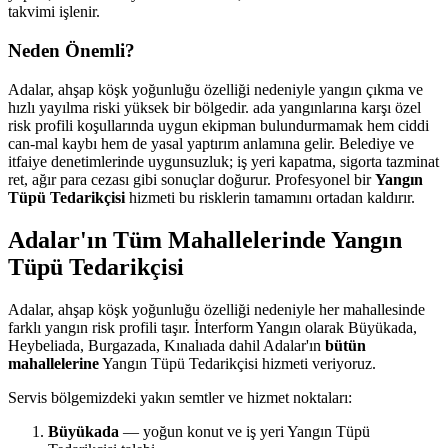
takvimi işlenir.
Neden Önemli?
Adalar, ahşap köşk yoğunluğu özelliği nedeniyle yangın çıkma ve
hızlı yayılma riski yüksek bir bölgedir. ada yangınlarına karşı özel
risk profili koşullarında uygun ekipman bulundurmamak hem ciddi
can-mal kaybı hem de yasal yaptırım anlamına gelir. Belediye ve
itfaiye denetimlerinde uygunsuzluk; iş yeri kapatma, sigorta tazminat
ret, ağır para cezası gibi sonuçlar doğurur. Profesyonel bir
Yangın
Tüpü Tedarikçisi
hizmeti bu risklerin tamamını ortadan kaldırır.
Adalar'ın Tüm Mahallelerinde Yangın
Tüpü Tedarikçisi
Adalar, ahşap köşk yoğunluğu özelliği nedeniyle her mahallesinde
farklı yangın risk profili taşır. İnterform Yangın olarak Büyükada,
Heybeliada, Burgazada, Kınalıada dahil Adalar'ın
bütün
mahallelerine
Yangın Tüpü Tedarikçisi hizmeti veriyoruz.
Servis bölgemizdeki yakın semtler ve hizmet noktaları:
Büyükada
— yoğun konut ve iş yeri Yangın Tüpü