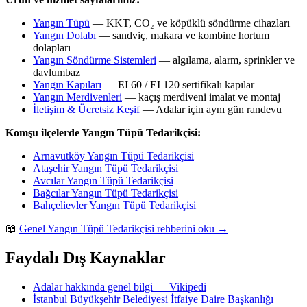
Yangın Tüpü
— KKT, CO₂ ve köpüklü söndürme cihazları
Yangın Dolabı
— sandviç, makara ve kombine hortum
dolapları
Yangın Söndürme Sistemleri
— algılama, alarm, sprinkler ve
davlumbaz
Yangın Kapıları
— EI 60 / EI 120 sertifikalı kapılar
Yangın Merdivenleri
— kaçış merdiveni imalat ve montaj
İletişim & Ücretsiz Keşif
— Adalar için aynı gün randevu
Komşu ilçelerde Yangın Tüpü Tedarikçisi:
Arnavutköy Yangın Tüpü Tedarikçisi
Ataşehir Yangın Tüpü Tedarikçisi
Avcılar Yangın Tüpü Tedarikçisi
Bağcılar Yangın Tüpü Tedarikçisi
Bahçelievler Yangın Tüpü Tedarikçisi
📖
Genel Yangın Tüpü Tedarikçisi rehberini oku →
Faydalı Dış Kaynaklar
Adalar hakkında genel bilgi — Vikipedi
İstanbul Büyükşehir Belediyesi İtfaiye Daire Başkanlığı