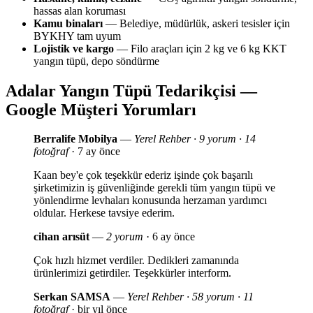
hassas alan koruması
Kamu binaları
— Belediye, müdürlük, askeri tesisler için
BYKHY tam uyum
Lojistik ve kargo
— Filo araçları için 2 kg ve 6 kg KKT
yangın tüpü, depo söndürme
Adalar Yangın Tüpü Tedarikçisi —
Google Müşteri Yorumları
Berralife Mobilya
—
Yerel Rehber · 9 yorum · 14
fotoğraf
· 7 ay önce
Kaan bey'e çok teşekkür ederiz işinde çok başarılı
şirketimizin iş güvenliğinde gerekli tüm yangın tüpü ve
yönlendirme levhaları konusunda herzaman yardımcı
oldular. Herkese tavsiye ederim.
cihan arısüt
—
2 yorum
· 6 ay önce
Çok hızlı hizmet verdiler. Dedikleri zamanında
ürünlerimizi getirdiler. Teşekkürler interform.
Serkan SAMSA
—
Yerel Rehber · 58 yorum · 11
fotoğraf
· bir yıl önce