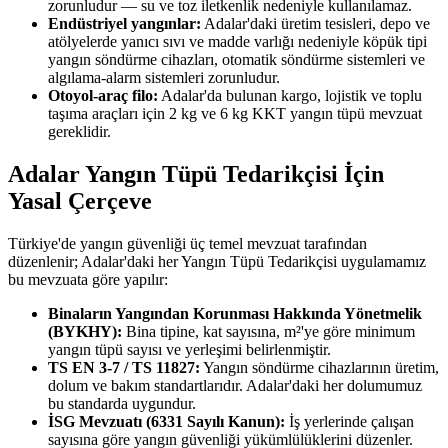
zorunludur — su ve toz iletkenlik nedeniyle kullanılamaz.
Endüstriyel yangınlar:
Adalar'daki üretim tesisleri, depo ve
atölyelerde yanıcı sıvı ve madde varlığı nedeniyle köpük tipi
yangın söndürme cihazları, otomatik söndürme sistemleri ve
algılama-alarm sistemleri zorunludur.
Otoyol-araç filo:
Adalar'da bulunan kargo, lojistik ve toplu
taşıma araçları için 2 kg ve 6 kg KKT yangın tüpü mevzuat
gereklidir.
Adalar Yangın Tüpü Tedarikçisi İçin
Yasal Çerçeve
Türkiye'de yangın güvenliği üç temel mevzuat tarafından
düzenlenir; Adalar'daki her Yangın Tüpü Tedarikçisi uygulamamız
bu mevzuata göre yapılır:
Binaların Yangından Korunması Hakkında Yönetmelik
(BYKHY):
Bina tipine, kat sayısına, m²'ye göre minimum
yangın tüpü sayısı ve yerleşimi belirlenmiştir.
TS EN 3-7 / TS 11827:
Yangın söndürme cihazlarının üretim,
dolum ve bakım standartlarıdır. Adalar'daki her dolumumuz
bu standarda uygundur.
İSG Mevzuatı (6331 Sayılı Kanun):
İş yerlerinde çalışan
sayısına göre yangın güvenliği yükümlülüklerini düzenler.