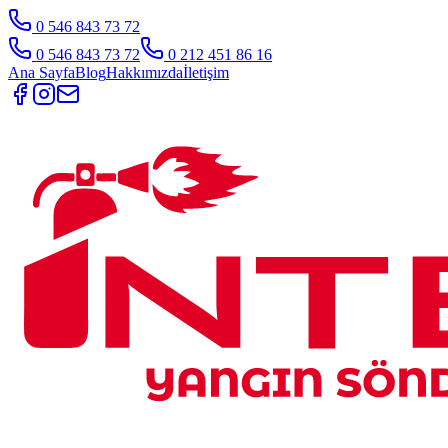
0 546 843 73 72
0 546 843 73 72
0 212 451 86 16
Ana Sayfa
Blog
Hakkımızda
İletişim