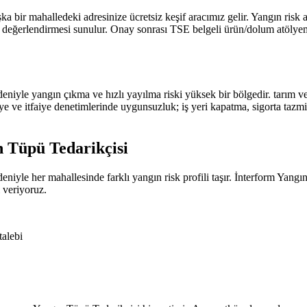
 bir mahalledeki adresinize ücretsiz keşif aracımız gelir. Yangın risk
rlendirmesi sunulur. Onay sonrası TSE belgeli ürün/dolum atölyemizde
edeniyle yangın çıkma ve hızlı yayılma riski yüksek bir bölgedir. tarı
 ve itfaiye denetimlerinde uygunsuzluk; iş yeri kapatma, sigorta tazmin
 Tüpü Tedarikçisi
edeniyle her mahallesinde farklı yangın risk profili taşır. İnterform Y
 veriyoruz.
talebi