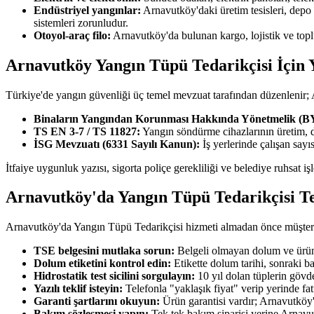
Endüstriyel yangınlar:
Arnavutköy'daki üretim tesisleri, depo
sistemleri zorunludur.
Otoyol-araç filo:
Arnavutköy'da bulunan kargo, lojistik ve topl
Arnavutköy Yangın Tüpü Tedarikçisi İçin 
Türkiye'de yangın güvenliği üç temel mevzuat tarafından düzenlenir;
Binaların Yangından Korunması Hakkında Yönetmelik (
TS EN 3-7 / TS 11827:
Yangın söndürme cihazlarının üretim, 
İSG Mevzuatı (6331 Sayılı Kanun):
İş yerlerinde çalışan say
İtfaiye uygunluk yazısı, sigorta poliçe gerekliliği ve belediye ruhsat 
Arnavutköy'da Yangın Tüpü Tedarikçisi T
Arnavutköy'da Yangın Tüpü Tedarikçisi hizmeti almadan önce müşteriler
TSE belgesini mutlaka sorun:
Belgeli olmayan dolum ve ürün 
Dolum etiketini kontrol edin:
Etikette dolum tarihi, sonraki b
Hidrostatik test sicilini sorgulayın:
10 yıl dolan tüplerin gövde
Yazılı teklif isteyin:
Telefonla "yaklaşık fiyat" verip yerinde fa
Garanti şartlarını okuyun:
Ürün garantisi vardır; Arnavutköy'd
Bakım sözleşmesi yapın:
Tek tek bakım siparişi yerine Arnavu