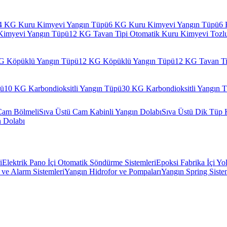
4 KG Kuru Kimyevi Yangın Tüpü
6 KG Kuru Kimyevi Yangın Tüpü
6 
Kimyevi Yangın Tüpü
12 KG Tavan Tipi Otomatik Kuru Kimyevi Tozl
G Köpüklü Yangın Tüpü
12 KG Köpüklü Yangın Tüpü
12 KG Tavan Ti
pü
10 KG Karbondioksitli Yangın Tüpü
30 KG Karbondioksitli Yangın 
Cam Bölmeli
Sıva Üstü Cam Kabinli Yangın Dolabı
Sıva Üstü Dik Tüp 
n Dolabı
i
Elektrik Pano İçi Otomatik Söndürme Sistemleri
Epoksi Fabrika İçi Yo
ve Alarm Sistemleri
Yangın Hidrofor ve Pompaları
Yangın Spring Siste