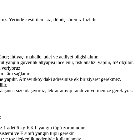
ruz. Yerinde keşif ücretsiz, dönüş süremiz hızlıdır.
ihtiyaç, mahalle, adet ve aciliyet bilgisi alınır.
ngın güvenlik altyapısı incelenir, risk analizi yapılır, m² ölçülür.
t veriyoruz.
imkânı sağlanır.
e yapılır. Arnavutköy'daki adresinize ek bir ziyaret gerekmez.
lir.
aklaşınca size ulaşıyoruz; tekrar arayıp randevu vermenize gerek yok.
:
az 1 adet 6 kg KKT yangın tüpü zorunludur.
stemi ve F sınıfı yangın tüpü gerekir.
 ve toz iletkenlik nedeniyle kullanılamaz.