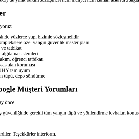
er
iyoruz:
de yüzlerce yapı bizimle sözleşmelidir
mplekslere özel yangın güvenlik master planı
ve tatbikat
 algılama sistemleri
ım, öğrenci tatbikatı
sas alan koruması
BYKHY tam uyum
ın tüpü, depo söndürme
oogle Müşteri Yorumları
ay önce
n iş güvenliğinde gerekli tüm yangın tüpü ve yönlendirme levhaları kon
rdiler. Teşekkürler interform.