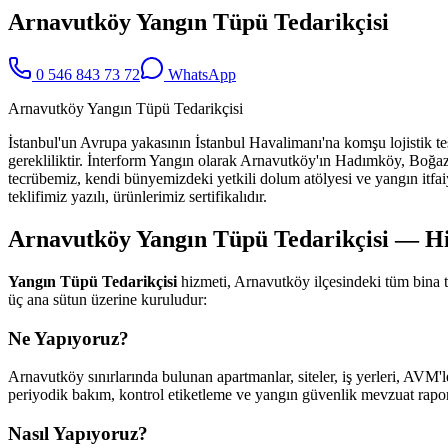
Arnavutköy Yangın Tüpü Tedarikçisi
0 546 843 73 72
WhatsApp
Arnavutköy Yangın Tüpü Tedarikçisi
İstanbul'un Avrupa yakasının İstanbul Havalimanı'na komşu lojistik tes
gerekliliktir. İnterform Yangın olarak Arnavutköy'ın Hadımköy, Boğaz
tecrübemiz, kendi bünyemizdeki yetkili dolum atölyesi ve yangın itfaiy
teklifimiz yazılı, ürünlerimiz sertifikalıdır.
Arnavutköy Yangın Tüpü Tedarikçisi — Hiz
Yangın Tüpü Tedarikçisi
hizmeti, Arnavutköy ilçesindeki tüm bina 
üç ana sütun üzerine kuruludur:
Ne Yapıyoruz?
Arnavutköy sınırlarında bulunan apartmanlar, siteler, iş yerleri, AVM'le
periyodik bakım, kontrol etiketleme ve yangın güvenlik mevzuat raporl
Nasıl Yapıyoruz?