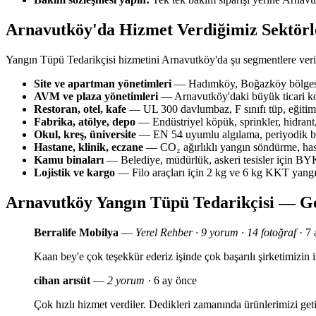
Arnavutköy'da Hizmet Verdiğimiz Sektörl
Yangın Tüpü Tedarikçisi hizmetini Arnavutköy'da şu segmentlere ver
Site ve apartman yönetimleri
— Hadımköy, Boğazköy bölgesin
AVM ve plaza yönetimleri
— Arnavutköy'daki büyük ticari ko
Restoran, otel, kafe
— UL 300 davlumbaz, F sınıfı tüp, eğitim 
Fabrika, atölye, depo
— Endüstriyel köpük, sprinkler, hidrant,
Okul, kreş, üniversite
— EN 54 uyumlu algılama, periyodik bak
Hastane, klinik, eczane
— CO₂ ağırlıklı yangın söndürme, has
Kamu binaları
— Belediye, müdürlük, askeri tesisler için 
Lojistik ve kargo
— Filo araçları için 2 kg ve 6 kg KKT yang
Arnavutköy Yangın Tüpü Tedarikçisi — G
Berralife Mobilya
—
Yerel Rehber · 9 yorum · 14 fotoğraf
· 7 
Kaan bey'e çok teşekkür ederiz işinde çok başarılı şirketimizi
cihan arısüt
—
2 yorum
· 6 ay önce
Çok hızlı hizmet verdiler. Dedikleri zamanında ürünlerimizi geti