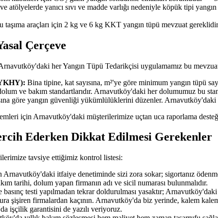
 ve atölyelerde yanıcı sıvı ve madde varlığı nedeniyle köpük tipi yangı
u taşıma araçları için 2 kg ve 6 kg KKT yangın tüpü mevzuat gereklidir
Yasal Çerçeve
 Arnavutköy'daki her Yangın Tüpü Tedarikçisi uygulamamız bu mevzuata
BYKHY):
Bina tipine, kat sayısına, m²'ye göre minimum yangın tüpü sayıs
dolum ve bakım standartlarıdır. Arnavutköy'daki her dolumumuz bu sta
ısına göre yangın güvenliği yükümlülüklerini düzenler. Arnavutköy'daki
işlemleri için Arnavutköy'daki müşterilerimize uçtan uca raporlama desteğ
ercih Ederken Dikkat Edilmesi Gerekenler
imize tavsiye ettiğimiz kontrol listesi:
Arnavutköy'daki itfaiye denetiminde sizi zora sokar; sigortanız ödenm
akım tarihi, dolum yapan firmanın adı ve sicil numarası bulunmalıdır.
 basınç testi yapılmadan tekrar doldurulması yasaktır; Arnavutköy'daki t
tura şişiren firmalardan kaçının. Arnavutköy'da biz yerinde, kalem kalem
a işçilik garantisini de yazılı veriyoruz.
tköy'da yıllık bakım sözleşmesi hem maliyet hem zaman tasarrufu sağla