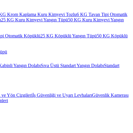
KG Krom Kaplama Kuru Kimyevi Tozlu
6 KG Tavan Tipi Otomatik
u
25 KG Kuru Kimyevi Yangın Tüpü
50 KG Kuru Kimyevi Yangın
pi Otomatik Köpüklü
25 KG Köpüklü Yangın Tüpü
50 KG Köpüklü
Tüpü
Kabinli Yangın Dolabı
Sıva Üstü Standart Yangın Dolabı
Standart
l ve Yön Çizgileri
İş Güvenliği ve Uyarı Levhaları
Güvenlik Kamerası
mleri