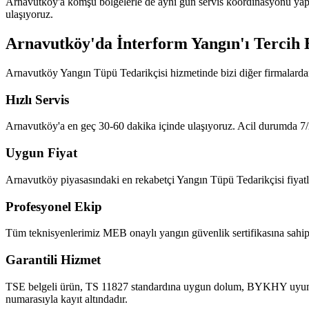
Arnavutköy'a komşu bölgelerle de aynı gün servis koordinasyonu yap
ulaşıyoruz.
Arnavutköy'da İnterform Yangın'ı Tercih 
Arnavutköy Yangın Tüpü Tedarikçisi hizmetinde bizi diğer firmalardan
Hızlı Servis
Arnavutköy'a en geç 30-60 dakika içinde ulaşıyoruz. Acil durumda 7/2
Uygun Fiyat
Arnavutköy piyasasındaki en rekabetçi Yangın Tüpü Tedarikçisi fiyatlar
Profesyonel Ekip
Tüm teknisyenlerimiz MEB onaylı yangın güvenlik sertifikasına sahipt
Garantili Hizmet
TSE belgeli ürün, TS 11827 standardına uygun dolum, BYKHY uyumlu ra
numarasıyla kayıt altındadır.