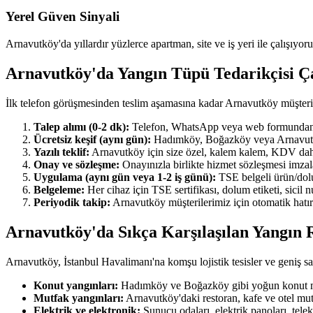
Yerel Güven Sinyali
Arnavutköy'da yıllardır yüzlerce apartman, site ve iş yeri ile çalışıyor
Arnavutköy'da Yangın Tüpü Tedarikçisi 
İlk telefon görüşmesinden teslim aşamasına kadar Arnavutköy müşteri
Talep alımı (0-2 dk):
Telefon, WhatsApp veya web formundan ulaş
Ücretsiz keşif (aynı gün):
Hadımköy, Boğazköy veya Arnavutköy'ı
Yazılı teklif:
Arnavutköy için size özel, kalem kalem, KDV dahil y
Onay ve sözleşme:
Onayınızla birlikte hizmet sözleşmesi imzala
Uygulama (aynı gün veya 1-2 iş günü):
TSE belgeli ürün/dolum
Belgeleme:
Her cihaz için TSE sertifikası, dolum etiketi, sicil
Periyodik takip:
Arnavutköy müşterilerimiz için otomatik hatırl
Arnavutköy'da Sıkça Karşılaşılan Yangın R
Arnavutköy, İstanbul Havalimanı'na komşu lojistik tesisler ve geniş sana
Konut yangınları:
Hadımköy ve Boğazköy gibi yoğun konut maha
Mutfak yangınları:
Arnavutköy'daki restoran, kafe ve otel mut
Elektrik ve elektronik:
Sunucu odaları, elektrik panoları, tel