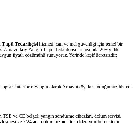
 Tüpü Tedarikçisi
hizmeti, can ve mal güvenliği için temel bir
ruz. Arnavutköy Yangın Tüpü Tedarikçisi konusunda 20+ yıllık
 uygun fiyatlı çözümünü sunuyoruz. Yerinde keşif ücretsizdir;
ni kapsar. İnterform Yangın olarak Arnavutköy'da sunduğumuz hizmet
 için TSE ve CE belgeli yangın söndürme cihazları, dolum servisi,
özleşmesi ve 7/24 acil dolum hizmeti tek elden yürütülmektedir.