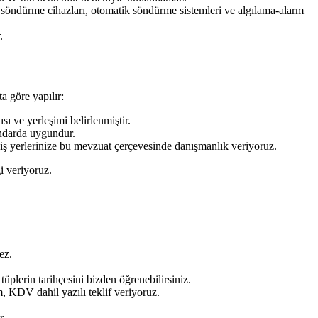
n söndürme cihazları, otomatik söndürme sistemleri ve algılama-alarm
.
 göre yapılır:
ı ve yerleşimi belirlenmiştir.
ndarda uygundur.
 iş yerlerinize bu mevzuat çerçevesinde danışmanlık veriyoruz.
i veriyoruz.
ez.
üplerin tarihçesini bizden öğrenebilirsiniz.
, KDV dahil yazılı teklif veriyoruz.
r.