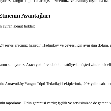
ıyoruz. Yangın Tüpü Tedarikçisi hizmetimiz Arnavutköy dışına da uzan
Etmenin Avantajları
 ayıran somut farklar:
4 servis aracımız hazırdır. Hadımköy ve çevresi için aynı gün dolum, a
ını sunuyoruz. Aracı yok, üretici-dolum atölyesi-müşteri zinciri tek elim
ir. Arnavutköy Yangın Tüpü Tedarikçisi ekiplerimiz, 20+ yıllık saha te
porlama. Ürün garantisi vardır; işçilik ve servisimizde de garanti v