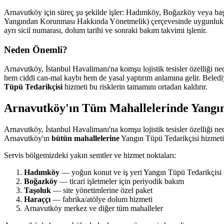
Arnavutköy için süreç şu şekilde işler: Hadımköy, Boğazköy veya başka
Yangından Korunması Hakkında Yönetmelik) çerçevesinde uygunluk değe
ayrı sicil numarası, dolum tarihi ve sonraki bakım takvimi işlenir.
Neden Önemli?
Arnavutköy, İstanbul Havalimanı'na komşu lojistik tesisler özelliği n
hem ciddi can-mal kaybı hem de yasal yaptırım anlamına gelir. Belediye
Tüpü Tedarikçisi
hizmeti bu risklerin tamamını ortadan kaldırır.
Arnavutköy'ın Tüm Mahallelerinde Yangın
Arnavutköy, İstanbul Havalimanı'na komşu lojistik tesisler özelliği n
Arnavutköy'ın
bütün mahallelerine
Yangın Tüpü Tedarikçisi hizmeti
Servis bölgemizdeki yakın semtler ve hizmet noktaları:
Hadımköy
— yoğun konut ve iş yeri Yangın Tüpü Tedarikçisi 
Boğazköy
— ticari işletmeler için periyodik bakım
Taşoluk
— site yönetimlerine özel paket
Haraççı
— fabrika/atölye dolum hizmeti
Arnavutköy merkez ve diğer tüm mahalleler