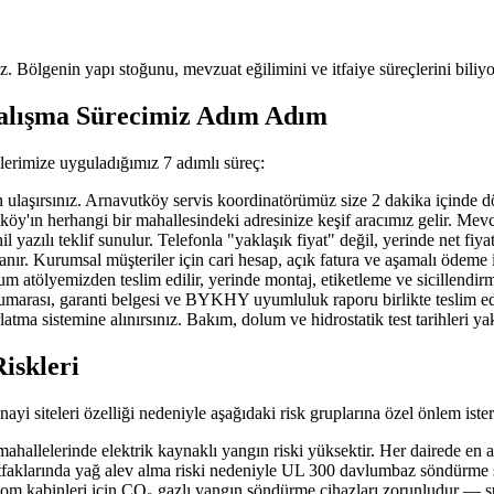
uz. Bölgenin yapı stoğunu, mevzuat eğilimini ve itfaiye süreçlerini biliyo
Çalışma Sürecimiz Adım Adım
lerimize uyguladığımız 7 adımlı süreç:
ırsınız. Arnavutköy servis koordinatörümüz size 2 dakika içinde döner; 
n herhangi bir mahallesindeki adresinize keşif aracımız gelir. Mevcut ya
azılı teklif sunulur. Telefonla "yaklaşık fiyat" değil, yerinde net fiya
nır. Kurumsal müşteriler için cari hesap, açık fatura ve aşamalı ödeme 
 atölyemizden teslim edilir, yerinde montaj, etiketleme ve sicillendirm
 numarası, garanti belgesi ve BYKHY uyumluluk raporu birlikte teslim edi
atma sistemine alınırsınız. Bakım, dolum ve hidrostatik test tarihleri y
iskleri
yi siteleri özelliği nedeniyle aşağıdaki risk gruplarına özel önlem ister
llelerinde elektrik kaynaklı yangın riski yüksektir. Her dairede en 
faklarında yağ alev alma riski nedeniyle UL 300 davlumbaz söndürme si
ekom kabinleri için CO₂ gazlı yangın söndürme cihazları zorunludur — su