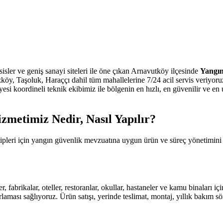
isler ve geniş sanayi siteleri ile öne çıkan Arnavutköy ilçesinde
Yangın
köy, Taşoluk, Haraççı dahil tüm mahallelerine 7/24 acil servis veriyo
esi koordineli teknik ekibimiz ile bölgenin en hızlı, en güvenilir ve en
metimiz Nedir, Nasıl Yapılır?
tipleri için yangın güvenlik mevzuatına uygun ürün ve süreç yönetimi
r, fabrikalar, oteller, restoranlar, okullar, hastaneler ve kamu binaları
aması sağlıyoruz. Ürün satışı, yerinde teslimat, montaj, yıllık bakım s