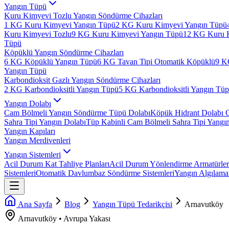
Yangın Tüpü
Kuru Kimyevi Tozlu Yangın Söndürme Cihazları
1 KG Kuru Kimyevi Yangın Tüpü
2 KG Kuru Kimyevi Yangın Tüpü
Kuru Kimyevi Tozlu
9 KG Kuru Kimyevi Yangın Tüpü
12 KG Kuru 
Tüpü
Köpüklü Yangın Söndürme Cihazları
6 KG Köpüklü Yangın Tüpü
6 KG Tavan Tipi Otomatik Köpüklü
9 K
Yangın Tüpü
Karbondioksit Gazlı Yangın Söndürme Cihazları
2 KG Karbondioksitli Yangın Tüpü
5 KG Karbondioksitli Yangın Tü
Yangın Dolabı
Cam Bölmeli Yangın Söndürme Tüpü Dolabı
Köpük Hidrant Dolabı 
Sahra Tipi Yangın Dolabı
Tüp Kabinli Cam Bölmeli Sahra Tipi Yangı
Yangın Kapıları
Yangın Merdivenleri
Yangın Sistemleri
Acil Durum Kat Tahliye Planları
Acil Durum Yönlendirme Armatürler
Sistemleri
Otomatik Davlumbaz Söndürme Sistemleri
Yangın Algılama 
Ana Sayfa
Blog
Yangın Tüpü Tedarikçisi
Arnavutköy
Arnavutköy
•
Avrupa
Yakası