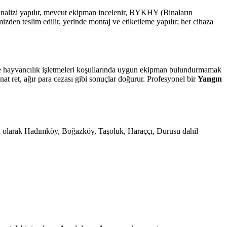
 analizi yapılır, mevcut ekipman incelenir, BYKHY (Binaların
n teslim edilir, yerinde montaj ve etiketleme yapılır; her cihaza
m ve hayvancılık işletmeleri koşullarında uygun ekipman bulundurmamak
at ret, ağır para cezası gibi sonuçlar doğurur. Profesyonel bir
Yangın
angın olarak Hadımköy, Boğazköy, Taşoluk, Haraççı, Durusu dahil