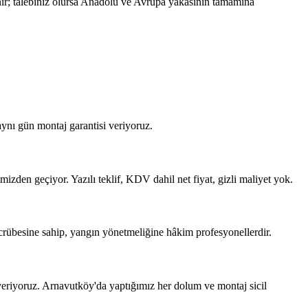
ır; talebiniz olursa Anadolu ve Avrupa yakasının tamamına
ynı gün montaj garantisi veriyoruz.
izden geçiyor. Yazılı teklif, KDV dahil net fiyat, gizli maliyet yok.
crübesine sahip, yangın yönetmeliğine hâkim profesyonellerdir.
eriyoruz. Arnavutköy'da yaptığımız her dolum ve montaj sicil