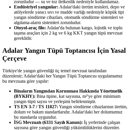
zorunludur — su ve toz iletkenlik nedeniyle kullanılamaz.
Endüstriyel yangınlar:
Adalar'daki üretim tesisleri, depo ve
atölyelerde yanıcı sıvı ve madde varlığı nedeniyle köpük tipi
yangın söndürme cihazları, otomatik söndürme sistemleri ve
algılama-alarm sistemleri zorunludur.
Otoyol-araç filo:
Adalar'da bulunan kargo, lojistik ve toplu
taşıma araçları için 2 kg ve 6 kg KKT yangın tüpü mevzuat
gereklidir.
Adalar Yangın Tüpü Toptancısı İçin Yasal
Çerçeve
Türkiye'de yangın güvenliği üç temel mevzuat tarafından
düzenlenir; Adalar'daki her Yangın Tüpü Toptancısı uygulamamız
bu mevzuata göre yapılır:
Binaların Yangından Korunması Hakkında Yönetmelik
(BYKHY):
Bina tipine, kat sayısına, m²'ye göre minimum
yangın tüpü sayısı ve yerleşimi belirlenmiştir.
TS EN 3-7 / TS 11827:
Yangın söndürme cihazlarının üretim,
dolum ve bakım standartlarıdır. Adalar'daki her dolumumuz
bu standarda uygundur.
İSG Mevzuatı (6331 Sayılı Kanun):
İş yerlerinde çalışan
sayısına göre yangın güvenliği yükümlülüklerini düzenler.