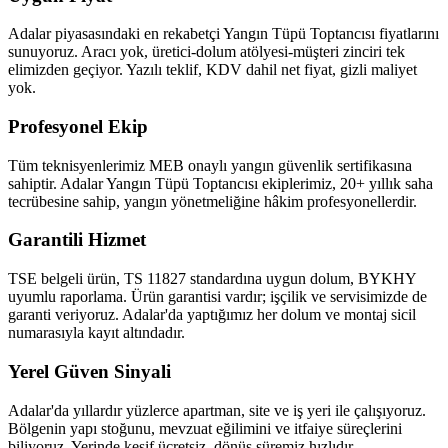
Adalar piyasasındaki en rekabetçi Yangın Tüpü Toptancısı fiyatlarını
sunuyoruz. Aracı yok, üretici-dolum atölyesi-müşteri zinciri tek
elimizden geçiyor. Yazılı teklif, KDV dahil net fiyat, gizli maliyet
yok.
Profesyonel Ekip
Tüm teknisyenlerimiz MEB onaylı yangın güvenlik sertifikasına
sahiptir. Adalar Yangın Tüpü Toptancısı ekiplerimiz, 20+ yıllık saha
tecrübesine sahip, yangın yönetmeliğine hâkim profesyonellerdir.
Garantili Hizmet
TSE belgeli ürün, TS 11827 standardına uygun dolum, BYKHY
uyumlu raporlama. Ürün garantisi vardır; işçilik ve servisimizde de
garanti veriyoruz. Adalar'da yaptığımız her dolum ve montaj sicil
numarasıyla kayıt altındadır.
Yerel Güven Sinyali
Adalar'da yıllardır yüzlerce apartman, site ve iş yeri ile çalışıyoruz.
Bölgenin yapı stoğunu, mevzuat eğilimini ve itfaiye süreçlerini
biliyoruz. Yerinde keşif ücretsiz, dönüş süremiz hızlıdır.