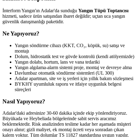
İnterform Yangın'ın Adalar'da sunduğu
Yangın Tüpü Toptancısı
hizmeti, sadece ürün satışından ibaret değildir; uçtan uca yangın
güvenlik danışmanlığı paketidir.
Ne Yapıyoruz?
Yangın söndürme cihazı (KKT, CO₂, köpük, su) satışı ve
montajı
Dolum, hidrostatik test ve gövde kontrolü (kendi atölyemizde)
Yangın dolabı, hortum, lans ve vana tedariki
Yangın algılama-alarm sistemi proje, montaj ve devreye alma
Davlumbaz otomatik söndürme sistemleri (UL 300)
Adalar apartman, site ve iş yerleri için yıllık bakım sözleşmesi
BYKHY uyumluluk raporu ve itfaiye uygunluk belgesi
süreçleri
Nasıl Yapıyoruz?
Adalar'daki adresinize 30-60 dakika içinde ekip yönlendiriyoruz.
Büyükada ve Heybeliada bölgelerinde sabit servis aracımız
beklemektedir. Risk analizinden teslime kadar her aşamada müşteri
onayı alınır; gizli maliyet, ek montaj ücreti veya sonradan çıkan
kalem yoktur. Tüm dolumlar TS 11827 standardına uygun yapılır.