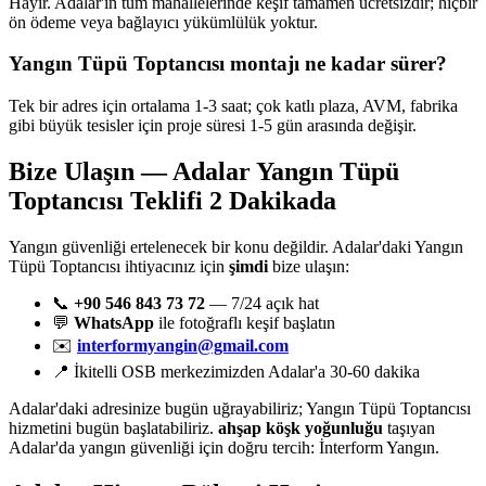
Hayır. Adalar'ın tüm mahallelerinde keşif tamamen ücretsizdir; hiçbir
ön ödeme veya bağlayıcı yükümlülük yoktur.
Yangın Tüpü Toptancısı montajı ne kadar sürer?
Tek bir adres için ortalama 1-3 saat; çok katlı plaza, AVM, fabrika
gibi büyük tesisler için proje süresi 1-5 gün arasında değişir.
Bize Ulaşın — Adalar Yangın Tüpü
Toptancısı Teklifi 2 Dakikada
Yangın güvenliği ertelenecek bir konu değildir. Adalar'daki Yangın
Tüpü Toptancısı ihtiyacınız için
şimdi
bize ulaşın:
📞
+90 546 843 73 72
— 7/24 açık hat
💬
WhatsApp
ile fotoğraflı keşif başlatın
✉️
interformyangin@gmail.com
📍 İkitelli OSB merkezimizden Adalar'a 30-60 dakika
Adalar'daki adresinize bugün uğrayabiliriz; Yangın Tüpü Toptancısı
hizmetini bugün başlatabiliriz.
ahşap köşk yoğunluğu
taşıyan
Adalar'da yangın güvenliği için doğru tercih: İnterform Yangın.