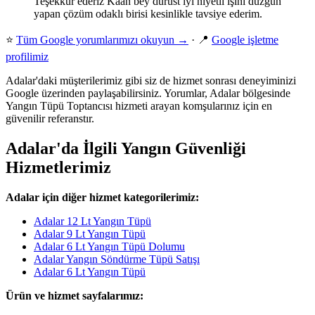
Teşekkür ederiz Kaan bey dürüst iyi niyetli işini düzgün
yapan çözüm odaklı birisi kesinlikle tavsiye ederim.
⭐
Tüm Google yorumlarımızı okuyun →
· 📍
Google işletme
profilimiz
Adalar'daki müşterilerimiz gibi siz de hizmet sonrası deneyiminizi
Google üzerinden paylaşabilirsiniz. Yorumlar, Adalar bölgesinde
Yangın Tüpü Toptancısı hizmeti arayan komşularınız için en
güvenilir referanstır.
Adalar'da İlgili Yangın Güvenliği
Hizmetlerimiz
Adalar için diğer hizmet kategorilerimiz:
Adalar 12 Lt Yangın Tüpü
Adalar 9 Lt Yangın Tüpü
Adalar 6 Lt Yangın Tüpü Dolumu
Adalar Yangın Söndürme Tüpü Satışı
Adalar 6 Lt Yangın Tüpü
Ürün ve hizmet sayfalarımız: