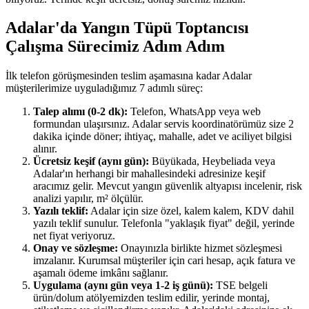
Adalar'da Yangın Tüpü Toptancısı
Çalışma Sürecimiz Adım Adım
İlk telefon görüşmesinden teslim aşamasına kadar Adalar
müşterilerimize uyguladığımız 7 adımlı süreç:
Talep alımı (0-2 dk):
Telefon, WhatsApp veya web
formundan ulaşırsınız. Adalar servis koordinatörümüz size 2
dakika içinde döner; ihtiyaç, mahalle, adet ve aciliyet bilgisi
alınır.
Ücretsiz keşif (aynı gün):
Büyükada, Heybeliada veya
Adalar'ın herhangi bir mahallesindeki adresinize keşif
aracımız gelir. Mevcut yangın güvenlik altyapısı incelenir, risk
analizi yapılır, m² ölçülür.
Yazılı teklif:
Adalar için size özel, kalem kalem, KDV dahil
yazılı teklif sunulur. Telefonla "yaklaşık fiyat" değil, yerinde
net fiyat veriyoruz.
Onay ve sözleşme:
Onayınızla birlikte hizmet sözleşmesi
imzalanır. Kurumsal müşteriler için cari hesap, açık fatura ve
aşamalı ödeme imkânı sağlanır.
Uygulama (aynı gün veya 1-2 iş günü):
TSE belgeli
ürün/dolum atölyemizden teslim edilir, yerinde montaj,