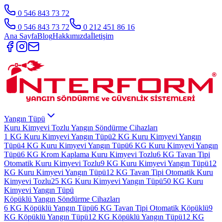
0 546 843 73 72
0 546 843 73 72
0 212 451 86 16
Ana Sayfa
Blog
Hakkımızda
İletişim
Yangın Tüpü
Kuru Kimyevi Tozlu Yangın Söndürme Cihazları
1 KG Kuru Kimyevi Yangın Tüpü
2 KG Kuru Kimyevi Yangın
Tüpü
4 KG Kuru Kimyevi Yangın Tüpü
6 KG Kuru Kimyevi Yangın
Tüpü
6 KG Krom Kaplama Kuru Kimyevi Tozlu
6 KG Tavan Tipi
Otomatik Kuru Kimyevi Tozlu
9 KG Kuru Kimyevi Yangın Tüpü
12
KG Kuru Kimyevi Yangın Tüpü
12 KG Tavan Tipi Otomatik Kuru
Kimyevi Tozlu
25 KG Kuru Kimyevi Yangın Tüpü
50 KG Kuru
Kimyevi Yangın Tüpü
Köpüklü Yangın Söndürme Cihazları
6 KG Köpüklü Yangın Tüpü
6 KG Tavan Tipi Otomatik Köpüklü
9
KG Köpüklü Yangın Tüpü
12 KG Köpüklü Yangın Tüpü
12 KG