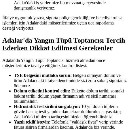
Adalar'daki iş yerlerinize bu mevzuat çerçevesinde
danışmanlık veriyoruz.
İtfaiye uygunluk yazısı, sigorta poliçe gerekliliği ve belediye ruhsat
işlemleri için Adalar'daki müşterilerimize uçtan uca raporlama
desteği veriyoruz.
Adalar'da Yangın Tüpü Toptancısı Tercih
Ederken Dikkat Edilmesi Gerekenler
Adalar'da Yangın Tüpü Toptancısı hizmeti almadan önce
müşterilerimize tavsiye ettiğimiz kontrol listesi:
TSE belgesini mutlaka sorun:
Belgeli olmayan dolum ve
ürün Adalar'daki itfaiye denetiminde sizi zora sokar; sigortanız
ödenmez.
Dolum etiketini kontrol edin:
Etikette dolum tarihi, sonraki
bakım tarihi, dolum yapan firmanın adı ve sicil numarası
bulunmalıdır.
Hidrostatik test sicilini sorgulayın:
10 yıl dolan tüplerin
gövde basınç testi yapılmadan tekrar doldurulması yasaktır;
Adalar'daki tüplerin tarihçesini bizden öğrenebilirsiniz.
Yazılı teklif isteyin:
Telefonla "yaklaşık fiyat" verip yerinde
fatura şişiren firmalardan kaçının. Adalar'da biz yerinde,