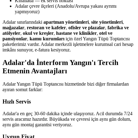
Kınalıada — ek servis noktası
Adalar çevre ilçeleri (Anadolu/Avrupa yakası ayrımı
yapmıyoruz)
Adalar sınırlarındaki
apartman yönetimleri
,
site yönetimleri
,
mağazalar
,
restoran ve kafeler
,
ofisler ve plazalar
,
fabrika ve
atölyeler
,
okul ve kreşler
,
hastane ve klinikler
,
otel ve
pansiyonlar
,
kamu kurumları
için özel Yangın Tüpü Toptancısı
paketlerimiz vardır. Adalar merkezli işletmelere kurumsal cari hesap
imkânı sunuyor, e-fatura kesiyoruz.
Adalar'da İnterform Yangın'ı Tercih
Etmenin Avantajları
Adalar Yangın Tüpü Toptancısı hizmetinde bizi diğer firmalardan
ayıran somut farklar:
Hızlı Servis
Adalar'a en geç 30-60 dakika içinde ulaşıyoruz. Acil durumda 7/24
servis aracımız hazırdır. Büyükada ve çevresi için aynı gün dolum,
aynı gün montaj garantisi veriyoruz.
Uygun Fiyat