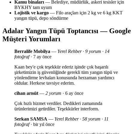
Kamu binaları
— Belediye, müdürlük, askeri tesisler için
BYKHY tam uyum
Lojistik ve kargo
— Filo araçları için 2 kg ve 6 kg KKT
yangın tüpü, depo söndürme
Adalar Yangın Tüpü Toptancısı — Google
Müşteri Yorumları
Berralife Mobilya
—
Yerel Rehber · 9 yorum · 14
fotoğraf
· 7 ay önce
Kaan bey'e çok teşekkür ederiz işinde çok başarılı
şirketimizin iş güvenliğinde gerekli tüm yangın tüpü ve
yönlendirme levhaları konusunda herzaman yardımcı
oldular. Herkese tavsiye ederim.
cihan arısüt
—
2 yorum
· 6 ay önce
Çok hızlı hizmet verdiler. Dedikleri zamanında
ürünlerimizi getirdiler. Teşekkürler interform.
Serkan SAMSA
—
Yerel Rehber · 58 yorum · 11
fotoğraf
· bir yıl önce