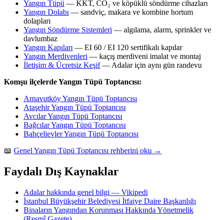
Yangın Tüpü
— KKT, CO₂ ve köpüklü söndürme cihazları
Yangın Dolabı
— sandviç, makara ve kombine hortum
dolapları
Yangın Söndürme Sistemleri
— algılama, alarm, sprinkler ve
davlumbaz
Yangın Kapıları
— EI 60 / EI 120 sertifikalı kapılar
Yangın Merdivenleri
— kaçış merdiveni imalat ve montaj
İletişim & Ücretsiz Keşif
— Adalar için aynı gün randevu
Komşu ilçelerde Yangın Tüpü Toptancısı:
Arnavutköy Yangın Tüpü Toptancısı
Ataşehir Yangın Tüpü Toptancısı
Avcılar Yangın Tüpü Toptancısı
Bağcılar Yangın Tüpü Toptancısı
Bahçelievler Yangın Tüpü Toptancısı
📖
Genel Yangın Tüpü Toptancısı rehberini oku →
Faydalı Dış Kaynaklar
Adalar hakkında genel bilgi — Vikipedi
İstanbul Büyükşehir Belediyesi İtfaiye Daire Başkanlığı
Binaların Yangından Korunması Hakkında Yönetmelik
(Resmî Gazete)