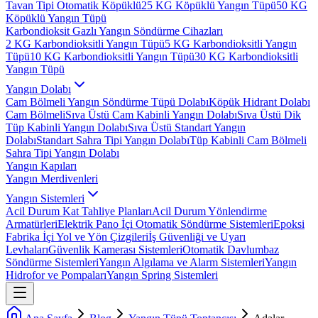
Tavan Tipi Otomatik Köpüklü
25 KG Köpüklü Yangın Tüpü
50 KG
Köpüklü Yangın Tüpü
Karbondioksit Gazlı Yangın Söndürme Cihazları
2 KG Karbondioksitli Yangın Tüpü
5 KG Karbondioksitli Yangın
Tüpü
10 KG Karbondioksitli Yangın Tüpü
30 KG Karbondioksitli
Yangın Tüpü
Yangın Dolabı
Cam Bölmeli Yangın Söndürme Tüpü Dolabı
Köpük Hidrant Dolabı
Cam Bölmeli
Sıva Üstü Cam Kabinli Yangın Dolabı
Sıva Üstü Dik
Tüp Kabinli Yangın Dolabı
Sıva Üstü Standart Yangın
Dolabı
Standart Sahra Tipi Yangın Dolabı
Tüp Kabinli Cam Bölmeli
Sahra Tipi Yangın Dolabı
Yangın Kapıları
Yangın Merdivenleri
Yangın Sistemleri
Acil Durum Kat Tahliye Planları
Acil Durum Yönlendirme
Armatürleri
Elektrik Pano İçi Otomatik Söndürme Sistemleri
Epoksi
Fabrika İçi Yol ve Yön Çizgileri
İş Güvenliği ve Uyarı
Levhaları
Güvenlik Kamerası Sistemleri
Otomatik Davlumbaz
Söndürme Sistemleri
Yangın Algılama ve Alarm Sistemleri
Yangın
Hidrofor ve Pompaları
Yangın Spring Sistemleri