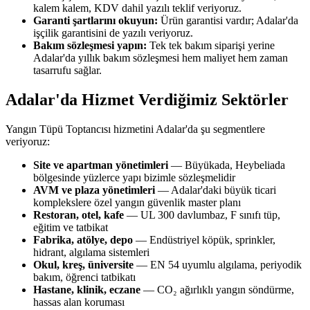
kalem kalem, KDV dahil yazılı teklif veriyoruz.
Garanti şartlarını okuyun:
Ürün garantisi vardır; Adalar'da
işçilik garantisini de yazılı veriyoruz.
Bakım sözleşmesi yapın:
Tek tek bakım siparişi yerine
Adalar'da yıllık bakım sözleşmesi hem maliyet hem zaman
tasarrufu sağlar.
Adalar'da Hizmet Verdiğimiz Sektörler
Yangın Tüpü Toptancısı hizmetini Adalar'da şu segmentlere
veriyoruz:
Site ve apartman yönetimleri
— Büyükada, Heybeliada
bölgesinde yüzlerce yapı bizimle sözleşmelidir
AVM ve plaza yönetimleri
— Adalar'daki büyük ticari
komplekslere özel yangın güvenlik master planı
Restoran, otel, kafe
— UL 300 davlumbaz, F sınıfı tüp,
eğitim ve tatbikat
Fabrika, atölye, depo
— Endüstriyel köpük, sprinkler,
hidrant, algılama sistemleri
Okul, kreş, üniversite
— EN 54 uyumlu algılama, periyodik
bakım, öğrenci tatbikatı
Hastane, klinik, eczane
— CO₂ ağırlıklı yangın söndürme,
hassas alan koruması