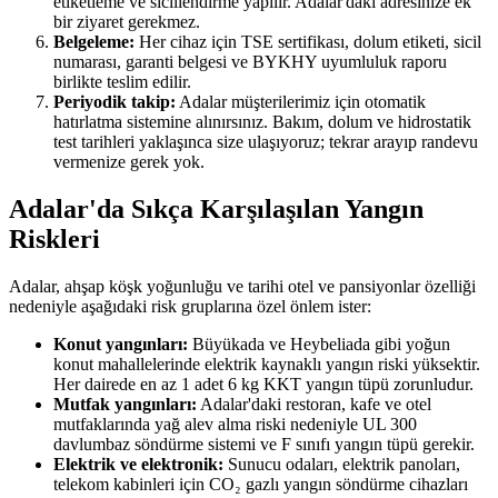
etiketleme ve sicillendirme yapılır. Adalar'daki adresinize ek
bir ziyaret gerekmez.
Belgeleme:
Her cihaz için TSE sertifikası, dolum etiketi, sicil
numarası, garanti belgesi ve BYKHY uyumluluk raporu
birlikte teslim edilir.
Periyodik takip:
Adalar müşterilerimiz için otomatik
hatırlatma sistemine alınırsınız. Bakım, dolum ve hidrostatik
test tarihleri yaklaşınca size ulaşıyoruz; tekrar arayıp randevu
vermenize gerek yok.
Adalar'da Sıkça Karşılaşılan Yangın
Riskleri
Adalar, ahşap köşk yoğunluğu ve tarihi otel ve pansiyonlar özelliği
nedeniyle aşağıdaki risk gruplarına özel önlem ister:
Konut yangınları:
Büyükada ve Heybeliada gibi yoğun
konut mahallelerinde elektrik kaynaklı yangın riski yüksektir.
Her dairede en az 1 adet 6 kg KKT yangın tüpü zorunludur.
Mutfak yangınları:
Adalar'daki restoran, kafe ve otel
mutfaklarında yağ alev alma riski nedeniyle UL 300
davlumbaz söndürme sistemi ve F sınıfı yangın tüpü gerekir.
Elektrik ve elektronik:
Sunucu odaları, elektrik panoları,
telekom kabinleri için CO₂ gazlı yangın söndürme cihazları