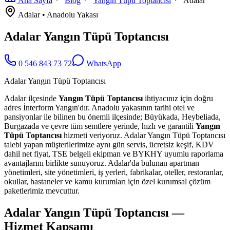
Ana Sayfa
Blog
Yangın Tüpü Toptancısı
Adalar
Adalar
•
Anadolu
Yakası
Adalar Yangın Tüpü Toptancısı
0 546 843 73 72
WhatsApp
Adalar Yangın Tüpü Toptancısı
Adalar ilçesinde
Yangın Tüpü Toptancısı
ihtiyacınız için doğru
adres İnterform Yangın'dır. Anadolu yakasının tarihi otel ve
pansiyonlar ile bilinen bu önemli ilçesinde; Büyükada, Heybeliada,
Burgazada ve çevre tüm semtlere yerinde, hızlı ve garantili
Yangın
Tüpü Toptancısı
hizmeti veriyoruz. Adalar Yangın Tüpü Toptancısı
talebi yapan müşterilerimize aynı gün servis, ücretsiz keşif, KDV
dahil net fiyat, TSE belgeli ekipman ve BYKHY uyumlu raporlama
avantajlarını birlikte sunuyoruz. Adalar'da bulunan apartman
yönetimleri, site yönetimleri, iş yerleri, fabrikalar, oteller, restoranlar,
okullar, hastaneler ve kamu kurumları için özel kurumsal çözüm
paketlerimiz mevcuttur.
Adalar Yangın Tüpü Toptancısı —
Hizmet Kapsamı