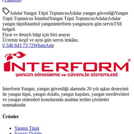
Adalar Yangın Tüpü Toptancısı
Adalar yangın güvenliği
Yangın
Tüpü Toptancısı İstanbul
Yangın Tüpü Toptancısı
Adalar
Adalar
yangın tüpü
İstanbul yangın
interform yangın
aynı gün servis
TSE
belgeli
Fiyat ve detaylı bilgi için bizi arayın
Ücretsiz keşif ve aynı gün servis imkânı.
0 546 843 73 72
WhatsApp
İnterform Yangın, yangın güvenliği alanında 20 yılı aşkın deneyimi
ile yangın tüpü, yangın dolabı, yangın kapıları, yangın merdivenleri
ve yangın sistemleri konularında anahtar teslim çözümler
sunmaktadır.
Ürünler
Yangın Tüpü
Yangın Dolabı