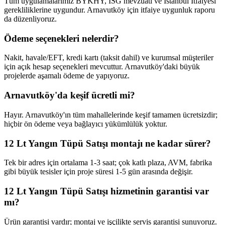
Tüm uygulamalarımız BYKHY, İSG mevzuatı ve İstanbul İtfaiyesi
gerekliliklerine uygundur. Arnavutköy için itfaiye uygunluk raporu
da düzenliyoruz.
Ödeme seçenekleri nelerdir?
Nakit, havale/EFT, kredi kartı (taksit dahil) ve kurumsal müşteriler
için açık hesap seçenekleri mevcuttur. Arnavutköy'daki büyük
projelerde aşamalı ödeme de yapıyoruz.
Arnavutköy'da keşif ücretli mi?
Hayır. Arnavutköy'ın tüm mahallelerinde keşif tamamen ücretsizdir;
hiçbir ön ödeme veya bağlayıcı yükümlülük yoktur.
12 Lt Yangın Tüpü Satışı montajı ne kadar sürer?
Tek bir adres için ortalama 1-3 saat; çok katlı plaza, AVM, fabrika
gibi büyük tesisler için proje süresi 1-5 gün arasında değişir.
12 Lt Yangın Tüpü Satışı hizmetinin garantisi var
mı?
Ürün garantisi vardır; montaj ve işçilikte servis garantisi sunuyoruz.