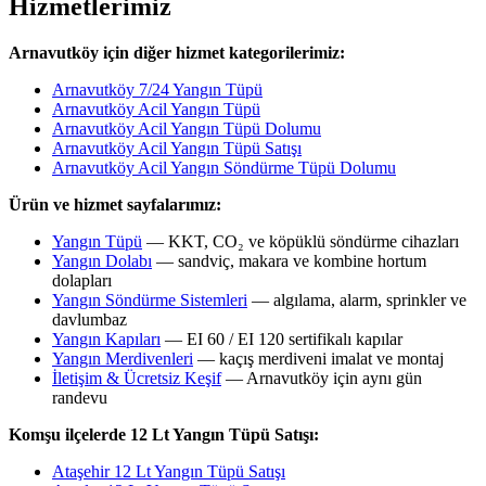
Hizmetlerimiz
Arnavutköy için diğer hizmet kategorilerimiz:
Arnavutköy 7/24 Yangın Tüpü
Arnavutköy Acil Yangın Tüpü
Arnavutköy Acil Yangın Tüpü Dolumu
Arnavutköy Acil Yangın Tüpü Satışı
Arnavutköy Acil Yangın Söndürme Tüpü Dolumu
Ürün ve hizmet sayfalarımız:
Yangın Tüpü
— KKT, CO₂ ve köpüklü söndürme cihazları
Yangın Dolabı
— sandviç, makara ve kombine hortum
dolapları
Yangın Söndürme Sistemleri
— algılama, alarm, sprinkler ve
davlumbaz
Yangın Kapıları
— EI 60 / EI 120 sertifikalı kapılar
Yangın Merdivenleri
— kaçış merdiveni imalat ve montaj
İletişim & Ücretsiz Keşif
— Arnavutköy için aynı gün
randevu
Komşu ilçelerde 12 Lt Yangın Tüpü Satışı:
Ataşehir 12 Lt Yangın Tüpü Satışı