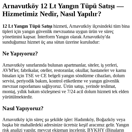
Arnavutköy 12 Lt Yangın Tüpü Satışı —
Hizmetimiz Nedir, Nasıl Yapılır?
12 Lt Yangın Tüpü Satışı
hizmeti, Arnavutköy ilçesindeki tüm bina
tipleri için yangın güvenlik mevzuatına uygun ürün ve süreç
yönetimini kapsar. İnterform Yangın olarak Arnavutköy'da
sunduğumuz hizmet üç ana sütun üzerine kuruludur:
Ne Yapıyoruz?
Arnavutköy sınırlarında bulunan apartmanlar, siteler, iş yerleri,
AVM'ler, fabrikalar, oteller, restoranlar, okullar, hastaneler ve kamu
binaları için TSE ve CE belgeli yangın söndürme cihazları, dolum
servisi, periyodik bakım, kontrol etiketleme ve yangın güvenlik
mevzuat raporlaması sağlıyoruz. Ürün satışı, yerinde teslimat,
montaj, yıllık bakım sözleşmesi ve 7/24 acil dolum hizmeti tek elden
yürütülmektedir.
Nasıl Yapıyoruz?
Arnavutköy için süreç şu şekilde işler: Hadımköy, Boğazköy veya
başka bir mahalledeki adresinize ücretsiz keşif aracımız gelir. Yangın
risk analizi yapılır, mevcut ekipman incelenir, BYKHY (Binaların