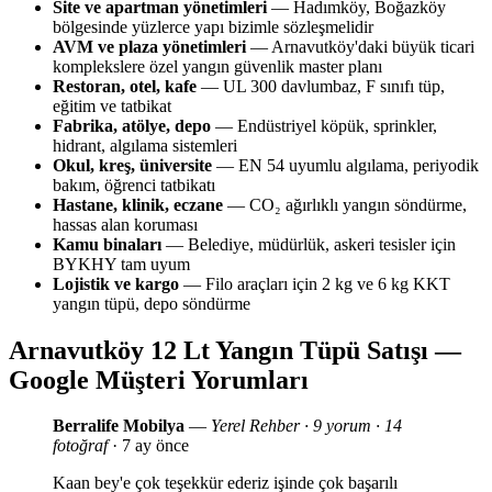
Site ve apartman yönetimleri
— Hadımköy, Boğazköy
bölgesinde yüzlerce yapı bizimle sözleşmelidir
AVM ve plaza yönetimleri
— Arnavutköy'daki büyük ticari
komplekslere özel yangın güvenlik master planı
Restoran, otel, kafe
— UL 300 davlumbaz, F sınıfı tüp,
eğitim ve tatbikat
Fabrika, atölye, depo
— Endüstriyel köpük, sprinkler,
hidrant, algılama sistemleri
Okul, kreş, üniversite
— EN 54 uyumlu algılama, periyodik
bakım, öğrenci tatbikatı
Hastane, klinik, eczane
— CO₂ ağırlıklı yangın söndürme,
hassas alan koruması
Kamu binaları
— Belediye, müdürlük, askeri tesisler için
BYKHY tam uyum
Lojistik ve kargo
— Filo araçları için 2 kg ve 6 kg KKT
yangın tüpü, depo söndürme
Arnavutköy 12 Lt Yangın Tüpü Satışı —
Google Müşteri Yorumları
Berralife Mobilya
—
Yerel Rehber · 9 yorum · 14
fotoğraf
· 7 ay önce
Kaan bey'e çok teşekkür ederiz işinde çok başarılı