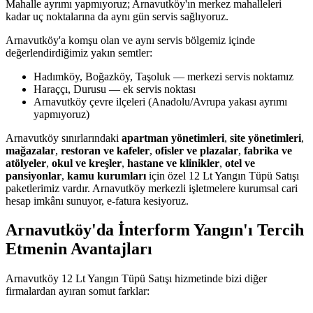
Mahalle ayrımı yapmıyoruz; Arnavutköy'ın merkez mahalleleri
kadar uç noktalarına da aynı gün servis sağlıyoruz.
Arnavutköy'a komşu olan ve aynı servis bölgemiz içinde
değerlendirdiğimiz yakın semtler:
Hadımköy, Boğazköy, Taşoluk — merkezi servis noktamız
Haraççı, Durusu — ek servis noktası
Arnavutköy çevre ilçeleri (Anadolu/Avrupa yakası ayrımı
yapmıyoruz)
Arnavutköy sınırlarındaki
apartman yönetimleri
,
site yönetimleri
,
mağazalar
,
restoran ve kafeler
,
ofisler ve plazalar
,
fabrika ve
atölyeler
,
okul ve kreşler
,
hastane ve klinikler
,
otel ve
pansiyonlar
,
kamu kurumları
için özel 12 Lt Yangın Tüpü Satışı
paketlerimiz vardır. Arnavutköy merkezli işletmelere kurumsal cari
hesap imkânı sunuyor, e-fatura kesiyoruz.
Arnavutköy'da İnterform Yangın'ı Tercih
Etmenin Avantajları
Arnavutköy 12 Lt Yangın Tüpü Satışı hizmetinde bizi diğer
firmalardan ayıran somut farklar: