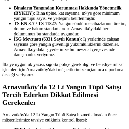
Binaların Yangından Korunması Hakkında Yönetmelik
(BYKHY):
Bina tipine, kat sayısına, m²'ye göre minimum
yangın tüpü sayısı ve yerleşimi belirlenmiştir.
TS EN 3-7 / TS 11827:
Yangın söndürme cihazlarının üretim,
dolum ve bakım standartlarıdır. Arnavutköy'daki her
dolumumuz bu standarda uygundur.
İSG Mevzuatı (6331 Sayılı Kanun):
İş yerlerinde çalışan
sayısına göre yangın güvenliği yükümlülüklerini düzenler.
Arnavutköy'daki iş yerlerinize bu mevzuat çerçevesinde
danışmanlık veriyoruz.
İtfaiye uygunluk yazısı, sigorta poliçe gerekliliği ve belediye ruhsat
işlemleri için Arnavutköy'daki müşterilerimize uçtan uca raporlama
desteği veriyoruz.
Arnavutköy'da 12 Lt Yangın Tüpü Satışı
Tercih Ederken Dikkat Edilmesi
Gerekenler
Arnavutköy'da 12 Lt Yangın Tüpü Satışı hizmeti almadan önce
müşterilerimize tavsiye ettiğimiz kontrol listesi: