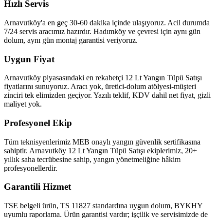
Hızlı Servis
Arnavutköy'a en geç 30-60 dakika içinde ulaşıyoruz. Acil durumda
7/24 servis aracımız hazırdır. Hadımköy ve çevresi için aynı gün
dolum, aynı gün montaj garantisi veriyoruz.
Uygun Fiyat
Arnavutköy piyasasındaki en rekabetçi 12 Lt Yangın Tüpü Satışı
fiyatlarını sunuyoruz. Aracı yok, üretici-dolum atölyesi-müşteri
zinciri tek elimizden geçiyor. Yazılı teklif, KDV dahil net fiyat, gizli
maliyet yok.
Profesyonel Ekip
Tüm teknisyenlerimiz MEB onaylı yangın güvenlik sertifikasına
sahiptir. Arnavutköy 12 Lt Yangın Tüpü Satışı ekiplerimiz, 20+
yıllık saha tecrübesine sahip, yangın yönetmeliğine hâkim
profesyonellerdir.
Garantili Hizmet
TSE belgeli ürün, TS 11827 standardına uygun dolum, BYKHY
uyumlu raporlama. Ürün garantisi vardır; işçilik ve servisimizde de