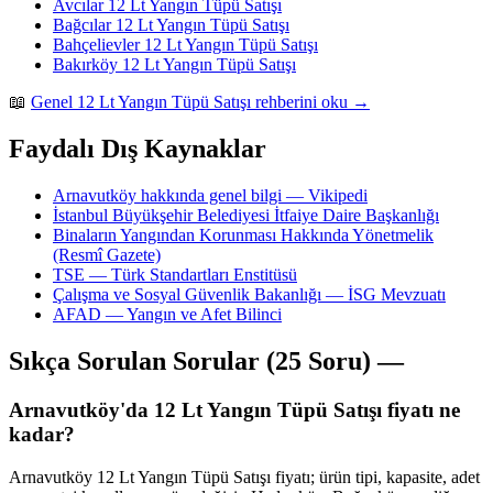
Avcılar 12 Lt Yangın Tüpü Satışı
Bağcılar 12 Lt Yangın Tüpü Satışı
Bahçelievler 12 Lt Yangın Tüpü Satışı
Bakırköy 12 Lt Yangın Tüpü Satışı
📖
Genel 12 Lt Yangın Tüpü Satışı rehberini oku →
Faydalı Dış Kaynaklar
Arnavutköy hakkında genel bilgi — Vikipedi
İstanbul Büyükşehir Belediyesi İtfaiye Daire Başkanlığı
Binaların Yangından Korunması Hakkında Yönetmelik
(Resmî Gazete)
TSE — Türk Standartları Enstitüsü
Çalışma ve Sosyal Güvenlik Bakanlığı — İSG Mevzuatı
AFAD — Yangın ve Afet Bilinci
Sıkça Sorulan Sorular (25 Soru) —
Arnavutköy'da 12 Lt Yangın Tüpü Satışı fiyatı ne
kadar?
Arnavutköy 12 Lt Yangın Tüpü Satışı fiyatı; ürün tipi, kapasite, adet