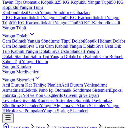
Tavan Tipi Otomatik Köpüklü
25 KG Köpüklü Yangın Tüpü
50 KG
Köpüklü Yangın Tüpü
Karbondioksit Gazlı Yangın Söndürme Cihazları
2 KG Karbondioksitli Yangın Tüpü
5 KG Karbondioksitli Yangın
Tüpü
10 KG Karbondioksitli Yangın Tüpü
30 KG Karbondioksitli
Yangın Tüpü
Yangın Dolabı
Cam Bölmeli Yangın Söndürme Tüpü Dolabı
Köpük Hidrant Dolabı
Cam Bölmeli
Sıva Üstü Cam Kabinli Yangın Dolabı
Sıva Üstü Dik
Tüp Kabinli Yangın Dolabı
Sıva Üstü Standart Yangın
Dolabı
Standart Sahra Tipi Yangın Dolabı
Tüp Kabinli Cam Bölmeli
Sahra Tipi Yangın Dolabı
Yangın Kapıları
Yangın Merdivenleri
Yangın Sistemleri
Acil Durum Kat Tahliye Planları
Acil Durum Yönlendirme
Armatürleri
Elektrik Pano İçi Otomatik Söndürme Sistemleri
Epoksi
Fabrika İçi Yol ve Yön Çizgileri
İş Güvenliği ve Uyarı
Levhaları
Güvenlik Kamerası Sistemleri
Otomatik Davlumbaz
Söndürme Sistemleri
Yangın Algılama ve Alarm Sistemleri
Yangın
Hidrofor ve Pompaları
Yangın Spring Sistemleri