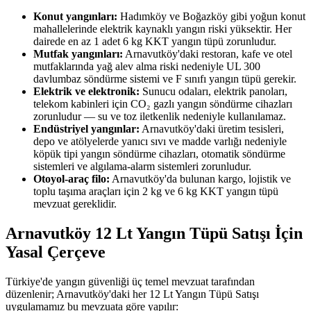
Konut yangınları:
Hadımköy ve Boğazköy gibi yoğun konut
mahallelerinde elektrik kaynaklı yangın riski yüksektir. Her
dairede en az 1 adet 6 kg KKT yangın tüpü zorunludur.
Mutfak yangınları:
Arnavutköy'daki restoran, kafe ve otel
mutfaklarında yağ alev alma riski nedeniyle UL 300
davlumbaz söndürme sistemi ve F sınıfı yangın tüpü gerekir.
Elektrik ve elektronik:
Sunucu odaları, elektrik panoları,
telekom kabinleri için CO₂ gazlı yangın söndürme cihazları
zorunludur — su ve toz iletkenlik nedeniyle kullanılamaz.
Endüstriyel yangınlar:
Arnavutköy'daki üretim tesisleri,
depo ve atölyelerde yanıcı sıvı ve madde varlığı nedeniyle
köpük tipi yangın söndürme cihazları, otomatik söndürme
sistemleri ve algılama-alarm sistemleri zorunludur.
Otoyol-araç filo:
Arnavutköy'da bulunan kargo, lojistik ve
toplu taşıma araçları için 2 kg ve 6 kg KKT yangın tüpü
mevzuat gereklidir.
Arnavutköy 12 Lt Yangın Tüpü Satışı İçin
Yasal Çerçeve
Türkiye'de yangın güvenliği üç temel mevzuat tarafından
düzenlenir; Arnavutköy'daki her 12 Lt Yangın Tüpü Satışı
uygulamamız bu mevzuata göre yapılır: