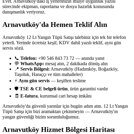
Evet. Arnavutköy'daki iş yerlerinizin itfaiye uygunluk yazısı
sürecinde ekipman, raporlama ve dosya hazırlık konusunda
danışmanlık veriyoruz.
Arnavutköy'da Hemen Teklif Alın
Arnavutköy 12 Lt Yangın Tüpü Satışı talebiniz için tek bir telefon
yeterli. Yerinde ücretsiz keşif, KDV dahil yazılı teklif, aynı gün
servis sözü.
📞
Telefon:
+90 546 843 73 72 — anında yanıt
💬
WhatsApp:
mesaj atın, 2 dakikada dönüş alın
📍
Servis Bölgesi:
Arnavutköy (Hadımköy, Boğazköy,
Taşoluk, Haraççı ve tüm mahalleler)
⚡
Aynı gün servis
— keşiften teslime
🛡️
TSE & CE belgeli ürün
, ürün garantisi vardır
🧾
E-fatura
, kurumsal cari hesap imkânı
Arnavutköy'da güvenli yarınlar için bugün adım atın. 12 Lt Yangın
Tüpü Satışı için bizi aramaktan çekinmeyin — Arnavutköy'ın
yangın güvenliği bizim sorumluluğumuz.
Arnavutköy
Hizmet Bölgesi Haritası