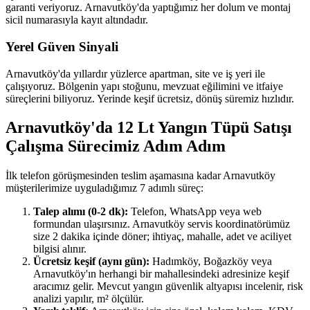
garanti veriyoruz. Arnavutköy'da yaptığımız her dolum ve montaj
sicil numarasıyla kayıt altındadır.
Yerel Güven Sinyali
Arnavutköy'da yıllardır yüzlerce apartman, site ve iş yeri ile
çalışıyoruz. Bölgenin yapı stoğunu, mevzuat eğilimini ve itfaiye
süreçlerini biliyoruz. Yerinde keşif ücretsiz, dönüş süremiz hızlıdır.
Arnavutköy'da 12 Lt Yangın Tüpü Satışı
Çalışma Sürecimiz Adım Adım
İlk telefon görüşmesinden teslim aşamasına kadar Arnavutköy
müşterilerimize uyguladığımız 7 adımlı süreç:
Talep alımı (0-2 dk):
Telefon, WhatsApp veya web
formundan ulaşırsınız. Arnavutköy servis koordinatörümüz
size 2 dakika içinde döner; ihtiyaç, mahalle, adet ve aciliyet
bilgisi alınır.
Ücretsiz keşif (aynı gün):
Hadımköy, Boğazköy veya
Arnavutköy'ın herhangi bir mahallesindeki adresinize keşif
aracımız gelir. Mevcut yangın güvenlik altyapısı incelenir, risk
analizi yapılır, m² ölçülür.