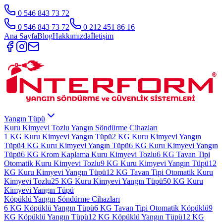
0 546 843 73 72
0 546 843 73 72
0 212 451 86 16
Ana Sayfa
Blog
Hakkımızda
İletişim
Yangın Tüpü
Kuru Kimyevi Tozlu Yangın Söndürme Cihazları
1 KG Kuru Kimyevi Yangın Tüpü
2 KG Kuru Kimyevi Yangın
Tüpü
4 KG Kuru Kimyevi Yangın Tüpü
6 KG Kuru Kimyevi Yangın
Tüpü
6 KG Krom Kaplama Kuru Kimyevi Tozlu
6 KG Tavan Tipi
Otomatik Kuru Kimyevi Tozlu
9 KG Kuru Kimyevi Yangın Tüpü
12
KG Kuru Kimyevi Yangın Tüpü
12 KG Tavan Tipi Otomatik Kuru
Kimyevi Tozlu
25 KG Kuru Kimyevi Yangın Tüpü
50 KG Kuru
Kimyevi Yangın Tüpü
Köpüklü Yangın Söndürme Cihazları
6 KG Köpüklü Yangın Tüpü
6 KG Tavan Tipi Otomatik Köpüklü
9
KG Köpüklü Yangın Tüpü
12 KG Köpüklü Yangın Tüpü
12 KG