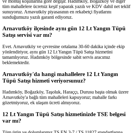
ve montaj koşullarına göre değişir. Hadımköy, Boğazköy ve diğer
tüm mahallelere ücretsiz keşif yaparak yazılı ve KDV dahil net teklif
sunuyoruz. Arnavutköy piyasasının en rekabetçi fiyatlarını
sunduğumuzu yazılı garanti ediyoruz.
Arnavutköy ilçesinde aynı gün 12 Lt Yangın Tüpü
Satışı servisi var mı?
Evet. Arnavutköy ve çevresine ortalama 30-60 dakika içinde ekip
yönlendiriyor, aynı gün 12 Lt Yangın Tüpü Satışı hizmetini
tamamlıyoruz. Hadımköy bölgesinde sabit servis aracımız
beklemektedir.
Arnavutköy'da hangi mahallelere 12 Lt Yangın
Tüpü Satışı hizmeti veriyorsunuz?
Hadımköy, Boğazköy, Taşoluk, Haraççı, Durusu başta olmak üzere
Arnavutköy'a bağlı tüm mahalleleri kapsıyoruz; mahalle farkı
gözetmiyoruz, ek ulaşım ücreti almıyoruz.
12 Lt Yangın Tüpü Satışı hizmetinizde TSE belgesi
var mı?
Tüm ürün ve dolumlarımız TS EN 3-7 / TS 11827 standartlarına