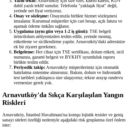
Yazılı teklif:
Arnavutköy için size özel, kalem kalem, KDV
dahil yazılı teklif sunulur. Telefonla "yaklaşık fiyat" değil,
yerinde net fiyat veriyoruz.
Onay ve sözleşme:
Onayınızla birlikte hizmet sözleşmesi
imzalanır. Kurumsal müşteriler için cari hesap, açık fatura ve
aşamalı ödeme imkânı sağlanır.
Uygulama (aynı gün veya 1-2 iş günü):
TSE belgeli
ürün/dolum atölyemizden teslim edilir, yerinde montaj,
etiketleme ve sicillendirme yapılır. Arnavutköy'daki adresinize
ek bir ziyaret gerekmez.
Belgeleme:
Her cihaz için TSE sertifikası, dolum etiketi, sicil
numarası, garanti belgesi ve BYKHY uyumluluk raporu
birlikte teslim edilir.
Periyodik takip:
Arnavutköy müşterilerimiz için otomatik
hatırlatma sistemine alınırsınız. Bakım, dolum ve hidrostatik
test tarihleri yaklaşınca size ulaşıyoruz; tekrar arayıp randevu
vermenize gerek yok.
Arnavutköy'da Sıkça Karşılaşılan Yangın
Riskleri
Arnavutköy, İstanbul Havalimanı'na komşu lojistik tesisler ve geniş
sanayi siteleri özelliği nedeniyle aşağıdaki risk gruplarına özel önlem
ister: