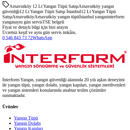
Arnavutköy 12 Lt Yangın Tüpü Satışı
Arnavutköy yangın
güvenliği
12 Lt Yangın Tüpü Satışı İstanbul
12 Lt Yangın Tüpü
Satışı
Arnavutköy
Arnavutköy yangın tüpü
İstanbul yangın
interform
yangın
aynı gün servis
TSE belgeli
Fiyat ve detaylı bilgi için bizi arayın
Ücretsiz keşif ve aynı gün servis imkânı.
0 546 843 73 72
WhatsApp
İnterform Yangın, yangın güvenliği alanında 20 yılı aşkın deneyimi
ile yangın tüpü, yangın dolabı, yangın kapıları, yangın merdivenleri
ve yangın sistemleri konularında anahtar teslim çözümler
sunmaktadır.
Ürünler
Yangın Tüpü
Yangın Dolabı
Yangın Kapıları