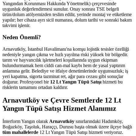
Yangından Korunması Hakkında Yönetmelik) çerçevesinde
uygunluk değerlendirmesi sunulur. Onay sonrası TSE belgeli
ürün/dolum atölyemizden teslim edilir, yerinde montaj ve etiketleme
yapılır; her cihaza ayrı sicil numarası, dolum tarihi ve sonraki bakım
takvimi işlenir.
Neden Önemli?
Arnavutköy, İstanbul Havalimanı'na komşu lojistik tesisler özelliği
nedeniyle yangın çıkma ve hızlı yayılma riski yüksek bir bölgedir.
tarım ve hayvancılık işletmeleri koşullarında uygun ekipman
bulundurmamak hem ciddi can-mal kaybı hem de yasal yaptırım
anlamına gelir. Belediye ve itfaiye denetimlerinde uygunsuzluk; iş
yeri kapatma, sigorta tazminat ret, ağır para cezası gibi sonuçlar
doğurur. Profesyonel bir
12 Lt Yangın Tüpü Satışı
hizmeti bu
risklerin tamamını ortadan kaldırır.
Arnavutköy ve Çevre Semtlerde 12 Lt
Yangın Tüpü Satışı Hizmet Alanımız
İnterform Yangın olarak
Arnavutköy
sınırlarındaki Hadımköy,
Boğazköy, Taşoluk, Haraççı, Durusu başta olmak üzere ilçeye bağlı
tüm mahallelerde
12 Lt Yangın Tüpü Satışı hizmeti veriyoruz.