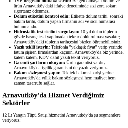
TSE belgesini mutlaka sorun:
Belgeli olmayan dolum ve
ürün Arnavutköy'daki itfaiye denetiminde sizi zora sokar;
sigortanız ödenmez.
Dolum etiketini kontrol edin:
Etikette dolum tarihi, sonraki
bakım tarihi, dolum yapan firmanın adı ve sicil numarası
bulunmalıdır.
Hidrostatik test sicilini sorgulayın:
10 yıl dolan tüplerin
gövde basınç testi yapılmadan tekrar doldurulması yasaktır;
Arnavutköy'daki tüplerin tarihçesini bizden öğrenebilirsiniz.
Yazılı teklif isteyin:
Telefonla "yaklaşık fiyat" verip yerinde
fatura şişiren firmalardan kaçının. Arnavutköy'da biz yerinde,
kalem kalem, KDV dahil yazılı teklif veriyoruz.
Garanti şartlarını okuyun:
Ürün garantisi vardır;
Arnavutköy'da işçilik garantisini de yazılı veriyoruz.
Bakım sözleşmesi yapın:
Tek tek bakım siparişi yerine
Arnavutköy'da yıllık bakım sözleşmesi hem maliyet hem
zaman tasarrufu sağlar.
Arnavutköy'da Hizmet Verdiğimiz
Sektörler
12 Lt Yangın Tüpü Satışı hizmetini Arnavutköy'da şu segmentlere
veriyoruz: