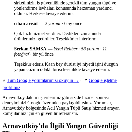
şirketimizin iş güvenliğinde gerekli tüm yangın tüpü ve
yönlendirme levhaları konusunda herzaman yardımcı
oldular. Herkese tavsiye ederim.
cihan arısüt
—
2 yorum
· 6 ay önce
Çok hızlı hizmet verdiler. Dedikleri zamanında
ürünlerimizi getirdiler. Teşekkürler interform.
Serkan SAMSA
—
Yerel Rehber · 58 yorum · 11
fotoğraf
· bir yıl önce
Teşekkür ederiz Kaan bey dürüst iyi niyetli işini düzgün
yapan çözüm odaklı birisi kesinlikle tavsiye ederim.
⭐
Tüm Google yorumlarımızı okuyun →
· 📍
Google işletme
profilimiz
Arnavutköy'daki müşterilerimiz gibi siz de hizmet sonrası
deneyiminizi Google üzerinden paylaşabilirsiniz. Yorumlar,
Arnavutköy bölgesinde Acil Yangın Tüpü Satışı hizmeti arayan
komşularınız için en güvenilir referanstır.
Arnavutköy'da İlgili Yangın Güvenliği