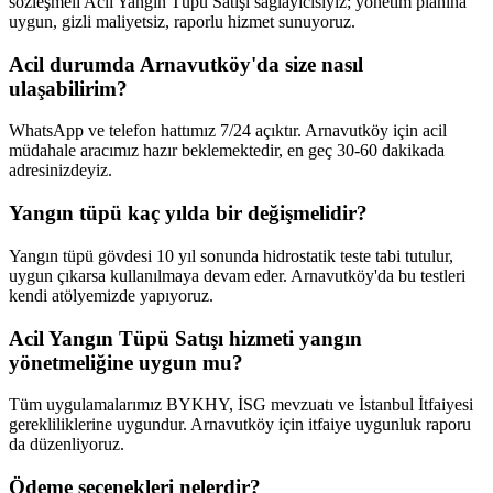
sözleşmeli Acil Yangın Tüpü Satışı sağlayıcısıyız; yönetim planına
uygun, gizli maliyetsiz, raporlu hizmet sunuyoruz.
Acil durumda Arnavutköy'da size nasıl
ulaşabilirim?
WhatsApp ve telefon hattımız 7/24 açıktır. Arnavutköy için acil
müdahale aracımız hazır beklemektedir, en geç 30-60 dakikada
adresinizdeyiz.
Yangın tüpü kaç yılda bir değişmelidir?
Yangın tüpü gövdesi 10 yıl sonunda hidrostatik teste tabi tutulur,
uygun çıkarsa kullanılmaya devam eder. Arnavutköy'da bu testleri
kendi atölyemizde yapıyoruz.
Acil Yangın Tüpü Satışı hizmeti yangın
yönetmeliğine uygun mu?
Tüm uygulamalarımız BYKHY, İSG mevzuatı ve İstanbul İtfaiyesi
gerekliliklerine uygundur. Arnavutköy için itfaiye uygunluk raporu
da düzenliyoruz.
Ödeme seçenekleri nelerdir?