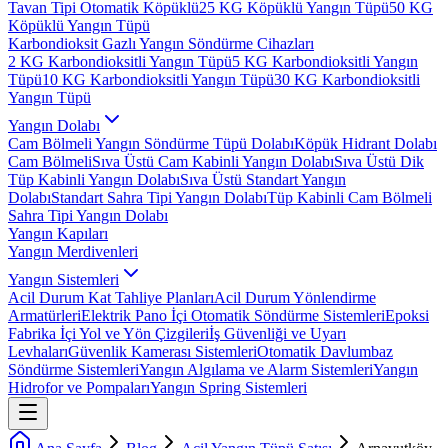
Tavan Tipi Otomatik Köpüklü
25 KG Köpüklü Yangın Tüpü
50 KG
Köpüklü Yangın Tüpü
Karbondioksit Gazlı Yangın Söndürme Cihazları
2 KG Karbondioksitli Yangın Tüpü
5 KG Karbondioksitli Yangın
Tüpü
10 KG Karbondioksitli Yangın Tüpü
30 KG Karbondioksitli
Yangın Tüpü
Yangın Dolabı
Cam Bölmeli Yangın Söndürme Tüpü Dolabı
Köpük Hidrant Dolabı
Cam Bölmeli
Sıva Üstü Cam Kabinli Yangın Dolabı
Sıva Üstü Dik
Tüp Kabinli Yangın Dolabı
Sıva Üstü Standart Yangın
Dolabı
Standart Sahra Tipi Yangın Dolabı
Tüp Kabinli Cam Bölmeli
Sahra Tipi Yangın Dolabı
Yangın Kapıları
Yangın Merdivenleri
Yangın Sistemleri
Acil Durum Kat Tahliye Planları
Acil Durum Yönlendirme
Armatürleri
Elektrik Pano İçi Otomatik Söndürme Sistemleri
Epoksi
Fabrika İçi Yol ve Yön Çizgileri
İş Güvenliği ve Uyarı
Levhaları
Güvenlik Kamerası Sistemleri
Otomatik Davlumbaz
Söndürme Sistemleri
Yangın Algılama ve Alarm Sistemleri
Yangın
Hidrofor ve Pompaları
Yangın Spring Sistemleri