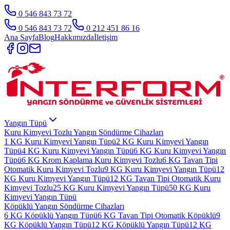
0 546 843 73 72
0 546 843 73 72
0 212 451 86 16
Ana Sayfa
Blog
Hakkımızda
İletişim
Yangın Tüpü
Kuru Kimyevi Tozlu Yangın Söndürme Cihazları
1 KG Kuru Kimyevi Yangın Tüpü
2 KG Kuru Kimyevi Yangın
Tüpü
4 KG Kuru Kimyevi Yangın Tüpü
6 KG Kuru Kimyevi Yangın
Tüpü
6 KG Krom Kaplama Kuru Kimyevi Tozlu
6 KG Tavan Tipi
Otomatik Kuru Kimyevi Tozlu
9 KG Kuru Kimyevi Yangın Tüpü
12
KG Kuru Kimyevi Yangın Tüpü
12 KG Tavan Tipi Otomatik Kuru
Kimyevi Tozlu
25 KG Kuru Kimyevi Yangın Tüpü
50 KG Kuru
Kimyevi Yangın Tüpü
Köpüklü Yangın Söndürme Cihazları
6 KG Köpüklü Yangın Tüpü
6 KG Tavan Tipi Otomatik Köpüklü
9
KG Köpüklü Yangın Tüpü
12 KG Köpüklü Yangın Tüpü
12 KG