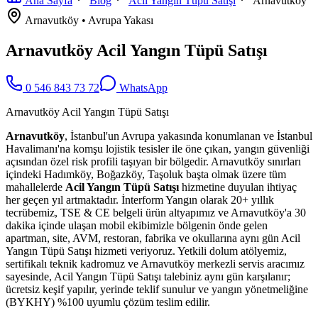
Ana Sayfa
Blog
Acil Yangın Tüpü Satışı
Arnavutköy
Arnavutköy
•
Avrupa
Yakası
Arnavutköy Acil Yangın Tüpü Satışı
0 546 843 73 72
WhatsApp
Arnavutköy Acil Yangın Tüpü Satışı
Arnavutköy
, İstanbul'un Avrupa yakasında konumlanan ve İstanbul
Havalimanı'na komşu lojistik tesisler ile öne çıkan, yangın güvenliği
açısından özel risk profili taşıyan bir bölgedir. Arnavutköy sınırları
içindeki Hadımköy, Boğazköy, Taşoluk başta olmak üzere tüm
mahallelerde
Acil Yangın Tüpü Satışı
hizmetine duyulan ihtiyaç
her geçen yıl artmaktadır. İnterform Yangın olarak 20+ yıllık
tecrübemiz, TSE & CE belgeli ürün altyapımız ve Arnavutköy'a 30
dakika içinde ulaşan mobil ekibimizle bölgenin önde gelen
apartman, site, AVM, restoran, fabrika ve okullarına aynı gün Acil
Yangın Tüpü Satışı hizmeti veriyoruz. Yetkili dolum atölyemiz,
sertifikalı teknik kadromuz ve Arnavutköy merkezli servis aracımız
sayesinde, Acil Yangın Tüpü Satışı talebiniz aynı gün karşılanır;
ücretsiz keşif yapılır, yerinde teklif sunulur ve yangın yönetmeliğine
(BYKHY) %100 uyumlu çözüm teslim edilir.