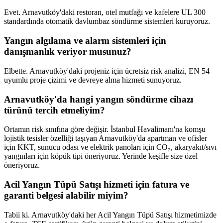
Evet. Arnavutköy'daki restoran, otel mutfağı ve kafelere UL 300
standardında otomatik davlumbaz söndürme sistemleri kuruyoruz.
Yangın algılama ve alarm sistemleri için
danışmanlık veriyor musunuz?
Elbette. Arnavutköy'daki projeniz için ücretsiz risk analizi, EN 54
uyumlu proje çizimi ve devreye alma hizmeti sunuyoruz.
Arnavutköy'da hangi yangın söndürme cihazı
türünü tercih etmeliyim?
Ortamın risk sınıfına göre değişir. İstanbul Havalimanı'na komşu
lojistik tesisler özelliği taşıyan Arnavutköy'da apartman ve ofisler
için KKT, sunucu odası ve elektrik panoları için CO₂, akaryakıt/sıvı
yangınları için köpük tipi öneriyoruz. Yerinde keşifle size özel
öneriyoruz.
Acil Yangın Tüpü Satışı hizmeti için fatura ve
garanti belgesi alabilir miyim?
Tabii ki. Arnavutköy'daki her Acil Yangın Tüpü Satışı hizmetimizde