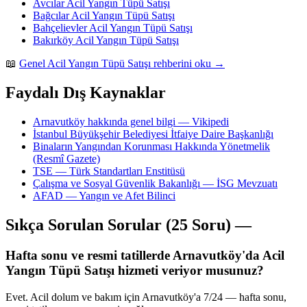
Avcılar Acil Yangın Tüpü Satışı
Bağcılar Acil Yangın Tüpü Satışı
Bahçelievler Acil Yangın Tüpü Satışı
Bakırköy Acil Yangın Tüpü Satışı
📖
Genel Acil Yangın Tüpü Satışı rehberini oku →
Faydalı Dış Kaynaklar
Arnavutköy hakkında genel bilgi — Vikipedi
İstanbul Büyükşehir Belediyesi İtfaiye Daire Başkanlığı
Binaların Yangından Korunması Hakkında Yönetmelik
(Resmî Gazete)
TSE — Türk Standartları Enstitüsü
Çalışma ve Sosyal Güvenlik Bakanlığı — İSG Mevzuatı
AFAD — Yangın ve Afet Bilinci
Sıkça Sorulan Sorular (25 Soru) —
Hafta sonu ve resmi tatillerde Arnavutköy'da Acil
Yangın Tüpü Satışı hizmeti veriyor musunuz?
Evet. Acil dolum ve bakım için Arnavutköy'a 7/24 — hafta sonu,