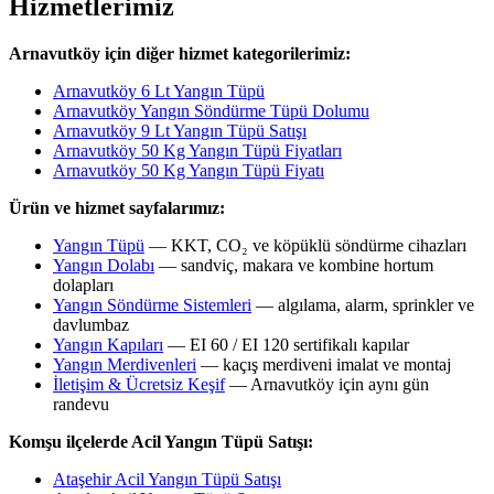
Hizmetlerimiz
Arnavutköy için diğer hizmet kategorilerimiz:
Arnavutköy 6 Lt Yangın Tüpü
Arnavutköy Yangın Söndürme Tüpü Dolumu
Arnavutköy 9 Lt Yangın Tüpü Satışı
Arnavutköy 50 Kg Yangın Tüpü Fiyatları
Arnavutköy 50 Kg Yangın Tüpü Fiyatı
Ürün ve hizmet sayfalarımız:
Yangın Tüpü
— KKT, CO₂ ve köpüklü söndürme cihazları
Yangın Dolabı
— sandviç, makara ve kombine hortum
dolapları
Yangın Söndürme Sistemleri
— algılama, alarm, sprinkler ve
davlumbaz
Yangın Kapıları
— EI 60 / EI 120 sertifikalı kapılar
Yangın Merdivenleri
— kaçış merdiveni imalat ve montaj
İletişim & Ücretsiz Keşif
— Arnavutköy için aynı gün
randevu
Komşu ilçelerde Acil Yangın Tüpü Satışı:
Ataşehir Acil Yangın Tüpü Satışı