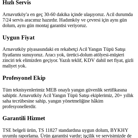
Hızlı Servis
Arnavutköy'a en geç 30-60 dakika içinde ulaşıyoruz. Acil durumda
7/24 servis aracımız hazırdır. Hadımköy ve çevresi için aynı gün
dolum, aynı gün montaj garantisi veriyoruz.
Uygun Fiyat
Arnavutköy piyasasındaki en rekabetçi Acil Yangın Tüpü Satışı
fiyatlarını sunuyoruz. Aracı yok, üretici-dolum atölyesi-müşteri
zinciri tek elimizden geçiyor. Yazılı teklif, KDV dahil net fiyat, gizli
maliyet yok.
Profesyonel Ekip
Tüm teknisyenlerimiz MEB onaylı yangın güvenlik sertifikasına
sahiptir. Arnavutköy Acil Yangın Tüpü Satışı ekiplerimiz, 20+ yıllık
saha tecrübesine sahip, yangın yönetmeliğine hâkim
profesyonellerdir.
Garantili Hizmet
TSE belgeli ürün, TS 11827 standardına uygun dolum, BYKHY
uyumlu raporlama. Ürün garantisi vardır; işçilik ve servisimizde de