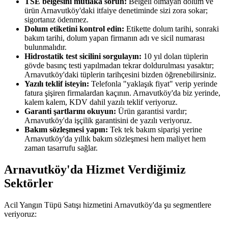
TSE belgesini mutlaka sorun:
Belgeli olmayan dolum ve
ürün Arnavutköy'daki itfaiye denetiminde sizi zora sokar;
sigortanız ödenmez.
Dolum etiketini kontrol edin:
Etikette dolum tarihi, sonraki
bakım tarihi, dolum yapan firmanın adı ve sicil numarası
bulunmalıdır.
Hidrostatik test sicilini sorgulayın:
10 yıl dolan tüplerin
gövde basınç testi yapılmadan tekrar doldurulması yasaktır;
Arnavutköy'daki tüplerin tarihçesini bizden öğrenebilirsiniz.
Yazılı teklif isteyin:
Telefonla "yaklaşık fiyat" verip yerinde
fatura şişiren firmalardan kaçının. Arnavutköy'da biz yerinde,
kalem kalem, KDV dahil yazılı teklif veriyoruz.
Garanti şartlarını okuyun:
Ürün garantisi vardır;
Arnavutköy'da işçilik garantisini de yazılı veriyoruz.
Bakım sözleşmesi yapın:
Tek tek bakım siparişi yerine
Arnavutköy'da yıllık bakım sözleşmesi hem maliyet hem
zaman tasarrufu sağlar.
Arnavutköy'da Hizmet Verdiğimiz
Sektörler
Acil Yangın Tüpü Satışı hizmetini Arnavutköy'da şu segmentlere
veriyoruz: