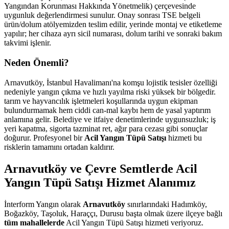
Yangından Korunması Hakkında Yönetmelik) çerçevesinde
uygunluk değerlendirmesi sunulur. Onay sonrası TSE belgeli
ürün/dolum atölyemizden teslim edilir, yerinde montaj ve etiketleme
yapılır; her cihaza ayrı sicil numarası, dolum tarihi ve sonraki bakım
takvimi işlenir.
Neden Önemli?
Arnavutköy, İstanbul Havalimanı'na komşu lojistik tesisler özelliği
nedeniyle yangın çıkma ve hızlı yayılma riski yüksek bir bölgedir.
tarım ve hayvancılık işletmeleri koşullarında uygun ekipman
bulundurmamak hem ciddi can-mal kaybı hem de yasal yaptırım
anlamına gelir. Belediye ve itfaiye denetimlerinde uygunsuzluk; iş
yeri kapatma, sigorta tazminat ret, ağır para cezası gibi sonuçlar
doğurur. Profesyonel bir
Acil Yangın Tüpü Satışı
hizmeti bu
risklerin tamamını ortadan kaldırır.
Arnavutköy ve Çevre Semtlerde Acil
Yangın Tüpü Satışı Hizmet Alanımız
İnterform Yangın olarak
Arnavutköy
sınırlarındaki Hadımköy,
Boğazköy, Taşoluk, Haraççı, Durusu başta olmak üzere ilçeye bağlı
tüm mahallelerde
Acil Yangın Tüpü Satışı hizmeti veriyoruz.