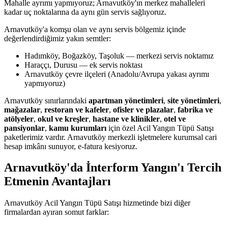
Mahalle ayrımı yapmıyoruz; Arnavutköy'ın merkez mahalleleri
kadar uç noktalarına da aynı gün servis sağlıyoruz.
Arnavutköy'a komşu olan ve aynı servis bölgemiz içinde
değerlendirdiğimiz yakın semtler:
Hadımköy, Boğazköy, Taşoluk — merkezi servis noktamız
Haraççı, Durusu — ek servis noktası
Arnavutköy çevre ilçeleri (Anadolu/Avrupa yakası ayrımı
yapmıyoruz)
Arnavutköy sınırlarındaki
apartman yönetimleri
,
site yönetimleri
,
mağazalar
,
restoran ve kafeler
,
ofisler ve plazalar
,
fabrika ve
atölyeler
,
okul ve kreşler
,
hastane ve klinikler
,
otel ve
pansiyonlar
,
kamu kurumları
için özel Acil Yangın Tüpü Satışı
paketlerimiz vardır. Arnavutköy merkezli işletmelere kurumsal cari
hesap imkânı sunuyor, e-fatura kesiyoruz.
Arnavutköy'da İnterform Yangın'ı Tercih
Etmenin Avantajları
Arnavutköy Acil Yangın Tüpü Satışı hizmetinde bizi diğer
firmalardan ayıran somut farklar: