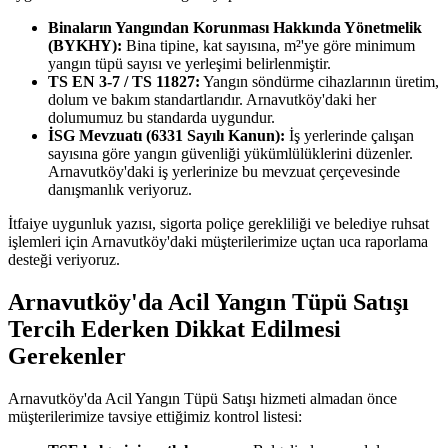
Binaların Yangından Korunması Hakkında Yönetmelik
(BYKHY):
Bina tipine, kat sayısına, m²'ye göre minimum
yangın tüpü sayısı ve yerleşimi belirlenmiştir.
TS EN 3-7 / TS 11827:
Yangın söndürme cihazlarının üretim,
dolum ve bakım standartlarıdır. Arnavutköy'daki her
dolumumuz bu standarda uygundur.
İSG Mevzuatı (6331 Sayılı Kanun):
İş yerlerinde çalışan
sayısına göre yangın güvenliği yükümlülüklerini düzenler.
Arnavutköy'daki iş yerlerinize bu mevzuat çerçevesinde
danışmanlık veriyoruz.
İtfaiye uygunluk yazısı, sigorta poliçe gerekliliği ve belediye ruhsat
işlemleri için Arnavutköy'daki müşterilerimize uçtan uca raporlama
desteği veriyoruz.
Arnavutköy'da Acil Yangın Tüpü Satışı
Tercih Ederken Dikkat Edilmesi
Gerekenler
Arnavutköy'da Acil Yangın Tüpü Satışı hizmeti almadan önce
müşterilerimize tavsiye ettiğimiz kontrol listesi: