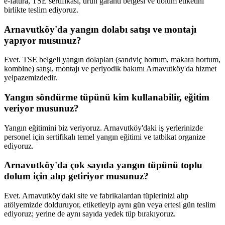
e-fatura, TSE sertifikası, ürün garanti belgesi ve dolum etiketini
birlikte teslim ediyoruz.
Arnavutköy'da yangın dolabı satışı ve montajı
yapıyor musunuz?
Evet. TSE belgeli yangın dolapları (sandviç hortum, makara hortum,
kombine) satışı, montajı ve periyodik bakımı Arnavutköy'da hizmet
yelpazemizdedir.
Yangın söndürme tüpünü kim kullanabilir, eğitim
veriyor musunuz?
Yangın eğitimini biz veriyoruz. Arnavutköy'daki iş yerlerinizde
personel için sertifikalı temel yangın eğitimi ve tatbikat organize
ediyoruz.
Arnavutköy'da çok sayıda yangın tüpünü toplu
dolum için alıp getiriyor musunuz?
Evet. Arnavutköy'daki site ve fabrikalardan tüplerinizi alıp
atölyemizde dolduruyor, etiketleyip aynı gün veya ertesi gün teslim
ediyoruz; yerine de aynı sayıda yedek tüp bırakıyoruz.