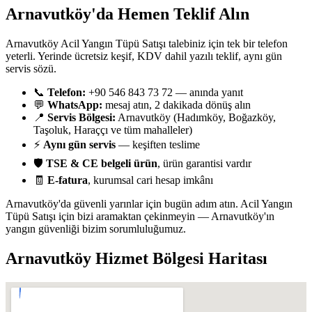
Arnavutköy'da Hemen Teklif Alın
Arnavutköy Acil Yangın Tüpü Satışı talebiniz için tek bir telefon
yeterli. Yerinde ücretsiz keşif, KDV dahil yazılı teklif, aynı gün
servis sözü.
📞
Telefon:
+90 546 843 73 72 — anında yanıt
💬
WhatsApp:
mesaj atın, 2 dakikada dönüş alın
📍
Servis Bölgesi:
Arnavutköy (Hadımköy, Boğazköy,
Taşoluk, Haraççı ve tüm mahalleler)
⚡
Aynı gün servis
— keşiften teslime
🛡️
TSE & CE belgeli ürün
, ürün garantisi vardır
🧾
E-fatura
, kurumsal cari hesap imkânı
Arnavutköy'da güvenli yarınlar için bugün adım atın. Acil Yangın
Tüpü Satışı için bizi aramaktan çekinmeyin — Arnavutköy'ın
yangın güvenliği bizim sorumluluğumuz.
Arnavutköy
Hizmet Bölgesi Haritası