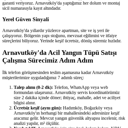
garanti veriyoruz. Arnavutköy'da yaptığımız her dolum ve montaj
sicil numarasıyla kayıt altındadır.
Yerel Güven Sinyali
Arnavutköy'da yıllardır yüzlerce apartman, site ve iş yeri ile
çalışıyoruz. Bölgenin yapı stoğunu, mevzuat eğilimini ve itfaiye
süreçlerini biliyoruz. Yerinde keşif ücretsiz, dönüş süremiz hızlıdır.
Arnavutköy'da Acil Yangın Tüpü Satışı
Çalışma Sürecimiz Adım Adım
İlk telefon görüşmesinden teslim aşamasına kadar Arnavutköy
müşterilerimize uyguladığımız 7 adımlı süreç:
Talep alımı (0-2 dk):
Telefon, WhatsApp veya web
formundan ulaşırsınız. Arnavutköy servis koordinatörümüz
size 2 dakika içinde döner; ihtiyaç, mahalle, adet ve aciliyet
bilgisi alınır.
Ücretsiz keşif (aynı gün):
Hadımköy, Boğazköy veya
Arnavutköy'ın herhangi bir mahallesindeki adresinize keşif
aracımız gelir. Mevcut yangın güvenlik altyapısı incelenir, risk
analizi yapılır, m² ölçülür.