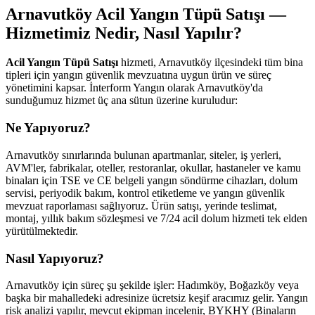
Arnavutköy Acil Yangın Tüpü Satışı —
Hizmetimiz Nedir, Nasıl Yapılır?
Acil Yangın Tüpü Satışı
hizmeti, Arnavutköy ilçesindeki tüm bina
tipleri için yangın güvenlik mevzuatına uygun ürün ve süreç
yönetimini kapsar. İnterform Yangın olarak Arnavutköy'da
sunduğumuz hizmet üç ana sütun üzerine kuruludur:
Ne Yapıyoruz?
Arnavutköy sınırlarında bulunan apartmanlar, siteler, iş yerleri,
AVM'ler, fabrikalar, oteller, restoranlar, okullar, hastaneler ve kamu
binaları için TSE ve CE belgeli yangın söndürme cihazları, dolum
servisi, periyodik bakım, kontrol etiketleme ve yangın güvenlik
mevzuat raporlaması sağlıyoruz. Ürün satışı, yerinde teslimat,
montaj, yıllık bakım sözleşmesi ve 7/24 acil dolum hizmeti tek elden
yürütülmektedir.
Nasıl Yapıyoruz?
Arnavutköy için süreç şu şekilde işler: Hadımköy, Boğazköy veya
başka bir mahalledeki adresinize ücretsiz keşif aracımız gelir. Yangın
risk analizi yapılır, mevcut ekipman incelenir, BYKHY (Binaların