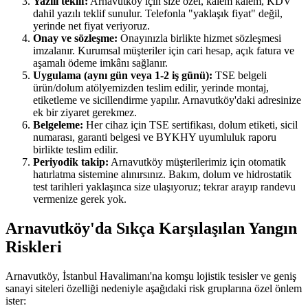
Yazılı teklif:
Arnavutköy için size özel, kalem kalem, KDV
dahil yazılı teklif sunulur. Telefonla "yaklaşık fiyat" değil,
yerinde net fiyat veriyoruz.
Onay ve sözleşme:
Onayınızla birlikte hizmet sözleşmesi
imzalanır. Kurumsal müşteriler için cari hesap, açık fatura ve
aşamalı ödeme imkânı sağlanır.
Uygulama (aynı gün veya 1-2 iş günü):
TSE belgeli
ürün/dolum atölyemizden teslim edilir, yerinde montaj,
etiketleme ve sicillendirme yapılır. Arnavutköy'daki adresinize
ek bir ziyaret gerekmez.
Belgeleme:
Her cihaz için TSE sertifikası, dolum etiketi, sicil
numarası, garanti belgesi ve BYKHY uyumluluk raporu
birlikte teslim edilir.
Periyodik takip:
Arnavutköy müşterilerimiz için otomatik
hatırlatma sistemine alınırsınız. Bakım, dolum ve hidrostatik
test tarihleri yaklaşınca size ulaşıyoruz; tekrar arayıp randevu
vermenize gerek yok.
Arnavutköy'da Sıkça Karşılaşılan Yangın
Riskleri
Arnavutköy, İstanbul Havalimanı'na komşu lojistik tesisler ve geniş
sanayi siteleri özelliği nedeniyle aşağıdaki risk gruplarına özel önlem
ister: