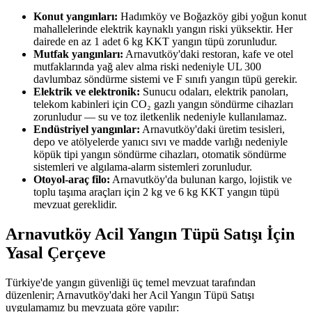
Konut yangınları:
Hadımköy ve Boğazköy gibi yoğun konut
mahallelerinde elektrik kaynaklı yangın riski yüksektir. Her
dairede en az 1 adet 6 kg KKT yangın tüpü zorunludur.
Mutfak yangınları:
Arnavutköy'daki restoran, kafe ve otel
mutfaklarında yağ alev alma riski nedeniyle UL 300
davlumbaz söndürme sistemi ve F sınıfı yangın tüpü gerekir.
Elektrik ve elektronik:
Sunucu odaları, elektrik panoları,
telekom kabinleri için CO₂ gazlı yangın söndürme cihazları
zorunludur — su ve toz iletkenlik nedeniyle kullanılamaz.
Endüstriyel yangınlar:
Arnavutköy'daki üretim tesisleri,
depo ve atölyelerde yanıcı sıvı ve madde varlığı nedeniyle
köpük tipi yangın söndürme cihazları, otomatik söndürme
sistemleri ve algılama-alarm sistemleri zorunludur.
Otoyol-araç filo:
Arnavutköy'da bulunan kargo, lojistik ve
toplu taşıma araçları için 2 kg ve 6 kg KKT yangın tüpü
mevzuat gereklidir.
Arnavutköy Acil Yangın Tüpü Satışı İçin
Yasal Çerçeve
Türkiye'de yangın güvenliği üç temel mevzuat tarafından
düzenlenir; Arnavutköy'daki her Acil Yangın Tüpü Satışı
uygulamamız bu mevzuata göre yapılır: