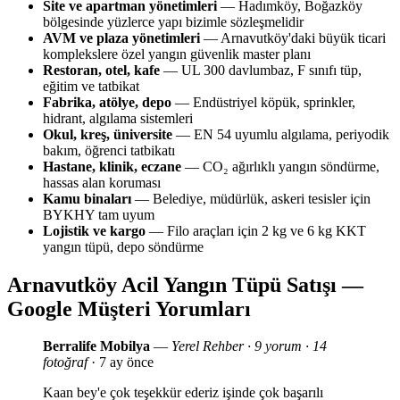
Site ve apartman yönetimleri
— Hadımköy, Boğazköy
bölgesinde yüzlerce yapı bizimle sözleşmelidir
AVM ve plaza yönetimleri
— Arnavutköy'daki büyük ticari
komplekslere özel yangın güvenlik master planı
Restoran, otel, kafe
— UL 300 davlumbaz, F sınıfı tüp,
eğitim ve tatbikat
Fabrika, atölye, depo
— Endüstriyel köpük, sprinkler,
hidrant, algılama sistemleri
Okul, kreş, üniversite
— EN 54 uyumlu algılama, periyodik
bakım, öğrenci tatbikatı
Hastane, klinik, eczane
— CO₂ ağırlıklı yangın söndürme,
hassas alan koruması
Kamu binaları
— Belediye, müdürlük, askeri tesisler için
BYKHY tam uyum
Lojistik ve kargo
— Filo araçları için 2 kg ve 6 kg KKT
yangın tüpü, depo söndürme
Arnavutköy Acil Yangın Tüpü Satışı —
Google Müşteri Yorumları
Berralife Mobilya
—
Yerel Rehber · 9 yorum · 14
fotoğraf
· 7 ay önce
Kaan bey'e çok teşekkür ederiz işinde çok başarılı