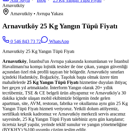
Ana Sayfa
Blog
25 Kg Yangın Tüpü Fiyatı
Arnavutköy
Arnavutköy
•
Avrupa
Yakası
Arnavutköy 25 Kg Yangın Tüpü Fiyatı
0 546 843 73 72
WhatsApp
Arnavutköy 25 Kg Yangın Tüpü Fiyatı
Arnavutköy
, İstanbul'un Avrupa yakasında konumlanan ve İstanbul
Havalimanı'na komşu lojistik tesisler ile öne çıkan, yangın güvenliği
açısından özel risk profili taşıyan bir bölgedir. Arnavutköy sınırları
içindeki Hadımköy, Boğazköy, Taşoluk başta olmak üzere tüm
mahallelerde
25 Kg Yangın Tüpü Fiyatı
hizmetine duyulan ihtiyaç
her geçen yıl artmaktadır. İnterform Yangın olarak 20+ yıllık
tecrübemiz, TSE & CE belgeli ürün altyapımız ve Arnavutköy'a 30
dakika içinde ulaşan mobil ekibimizle bölgenin önde gelen
apartman, site, AVM, restoran, fabrika ve okullarına aynı gün 25 Kg
Yangın Tüpü Fiyatı hizmeti veriyoruz. Yetkili dolum atölyemiz,
sertifikalı teknik kadromuz ve Arnavutköy merkezli servis aracımız
sayesinde, 25 Kg Yangın Tüpü Fiyatı talebiniz aynı gün karşılanır;
ücretsiz keşif yapılır, yerinde teklif sunulur ve yangın yönetmeliğine
(BYKHY) %100 uyumlu çözüm teslim edilir.