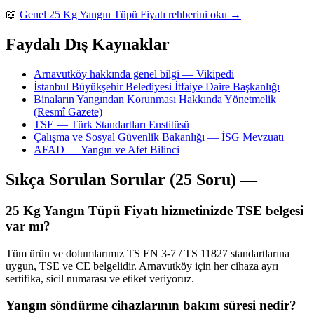
📖
Genel 25 Kg Yangın Tüpü Fiyatı rehberini oku →
Faydalı Dış Kaynaklar
Arnavutköy hakkında genel bilgi — Vikipedi
İstanbul Büyükşehir Belediyesi İtfaiye Daire Başkanlığı
Binaların Yangından Korunması Hakkında Yönetmelik
(Resmî Gazete)
TSE — Türk Standartları Enstitüsü
Çalışma ve Sosyal Güvenlik Bakanlığı — İSG Mevzuatı
AFAD — Yangın ve Afet Bilinci
Sıkça Sorulan Sorular (25 Soru) —
25 Kg Yangın Tüpü Fiyatı hizmetinizde TSE belgesi
var mı?
Tüm ürün ve dolumlarımız TS EN 3-7 / TS 11827 standartlarına
uygun, TSE ve CE belgelidir. Arnavutköy için her cihaza ayrı
sertifika, sicil numarası ve etiket veriyoruz.
Yangın söndürme cihazlarının bakım süresi nedir?