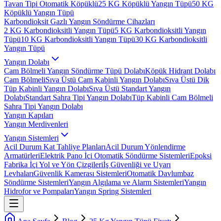
Tavan Tipi Otomatik Köpüklü
25 KG Köpüklü Yangın Tüpü
50 KG
Köpüklü Yangın Tüpü
Karbondioksit Gazlı Yangın Söndürme Cihazları
2 KG Karbondioksitli Yangın Tüpü
5 KG Karbondioksitli Yangın
Tüpü
10 KG Karbondioksitli Yangın Tüpü
30 KG Karbondioksitli
Yangın Tüpü
Yangın Dolabı
Cam Bölmeli Yangın Söndürme Tüpü Dolabı
Köpük Hidrant Dolabı
Cam Bölmeli
Sıva Üstü Cam Kabinli Yangın Dolabı
Sıva Üstü Dik
Tüp Kabinli Yangın Dolabı
Sıva Üstü Standart Yangın
Dolabı
Standart Sahra Tipi Yangın Dolabı
Tüp Kabinli Cam Bölmeli
Sahra Tipi Yangın Dolabı
Yangın Kapıları
Yangın Merdivenleri
Yangın Sistemleri
Acil Durum Kat Tahliye Planları
Acil Durum Yönlendirme
Armatürleri
Elektrik Pano İçi Otomatik Söndürme Sistemleri
Epoksi
Fabrika İçi Yol ve Yön Çizgileri
İş Güvenliği ve Uyarı
Levhaları
Güvenlik Kamerası Sistemleri
Otomatik Davlumbaz
Söndürme Sistemleri
Yangın Algılama ve Alarm Sistemleri
Yangın
Hidrofor ve Pompaları
Yangın Spring Sistemleri