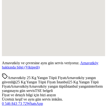
Arnavutköy
ve çevresine aynı gün servis veriyoruz.
Arnavutköy
hakkında bilgi (Vikipedi)
Arnavutköy 25 Kg Yangın Tüpü Fiyatı
Arnavutköy yangın
güvenliği
25 Kg Yangın Tüpü Fiyatı İstanbul
25 Kg Yangın Tüpü
Fiyatı
Arnavutköy
Arnavutköy yangın tüpü
İstanbul yangın
interform
yangın
aynı gün servis
TSE belgeli
Fiyat ve detaylı bilgi için bizi arayın
Ücretsiz keşif ve aynı gün servis imkânı.
0 546 843 73 72
WhatsApp