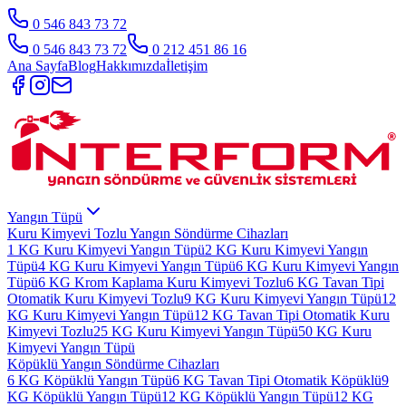
0 546 843 73 72
0 546 843 73 72
0 212 451 86 16
Ana Sayfa
Blog
Hakkımızda
İletişim
Yangın Tüpü
Kuru Kimyevi Tozlu Yangın Söndürme Cihazları
1 KG Kuru Kimyevi Yangın Tüpü
2 KG Kuru Kimyevi Yangın
Tüpü
4 KG Kuru Kimyevi Yangın Tüpü
6 KG Kuru Kimyevi Yangın
Tüpü
6 KG Krom Kaplama Kuru Kimyevi Tozlu
6 KG Tavan Tipi
Otomatik Kuru Kimyevi Tozlu
9 KG Kuru Kimyevi Yangın Tüpü
12
KG Kuru Kimyevi Yangın Tüpü
12 KG Tavan Tipi Otomatik Kuru
Kimyevi Tozlu
25 KG Kuru Kimyevi Yangın Tüpü
50 KG Kuru
Kimyevi Yangın Tüpü
Köpüklü Yangın Söndürme Cihazları
6 KG Köpüklü Yangın Tüpü
6 KG Tavan Tipi Otomatik Köpüklü
9
KG Köpüklü Yangın Tüpü
12 KG Köpüklü Yangın Tüpü
12 KG