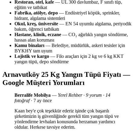
Restoran, otel, kafe
— UL 300 davlumbaz, F sınıfı tüp,
eğitim ve tatbikat
Fabrika, atölye, depo
— Endüstriyel köpük, sprinkler,
hidrant, algılama sistemleri
Okul, kreş, üniversite
— EN 54 uyumlu algılama, periyodik
bakım, öğrenci tatbikatı
Hastane, klinik, eczane
— CO₂ ağırlıklı yangın söndürme,
hassas alan koruması
Kamu binaları
— Belediye, müdürlük, askeri tesisler için
BYKHY tam uyum
Lojistik ve kargo
— Filo araçları için 2 kg ve 6 kg KKT
yangın tüpü, depo söndürme
Arnavutköy 25 Kg Yangın Tüpü Fiyatı —
Google Müşteri Yorumları
Berralife Mobilya
—
Yerel Rehber · 9 yorum · 14
fotoğraf
· 7 ay önce
Kaan bey'e çok teşekkür ederiz işinde çok başarılı
şirketimizin iş güvenliğinde gerekli tüm yangın tüpü ve
yönlendirme levhaları konusunda herzaman yardımcı
oldular. Herkese tavsiye ederim.