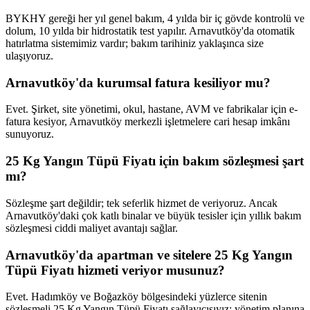
BYKHY gereği her yıl genel bakım, 4 yılda bir iç gövde kontrolü ve
dolum, 10 yılda bir hidrostatik test yapılır. Arnavutköy'da otomatik
hatırlatma sistemimiz vardır; bakım tarihiniz yaklaşınca size
ulaşıyoruz.
Arnavutköy'da kurumsal fatura kesiliyor mu?
Evet. Şirket, site yönetimi, okul, hastane, AVM ve fabrikalar için e-
fatura kesiyor, Arnavutköy merkezli işletmelere cari hesap imkânı
sunuyoruz.
25 Kg Yangın Tüpü Fiyatı için bakım sözleşmesi şart
mı?
Sözleşme şart değildir; tek seferlik hizmet de veriyoruz. Ancak
Arnavutköy'daki çok katlı binalar ve büyük tesisler için yıllık bakım
sözleşmesi ciddi maliyet avantajı sağlar.
Arnavutköy'da apartman ve sitelere 25 Kg Yangın
Tüpü Fiyatı hizmeti veriyor musunuz?
Evet. Hadımköy ve Boğazköy bölgesindeki yüzlerce sitenin
sözleşmeli 25 Kg Yangın Tüpü Fiyatı sağlayıcısıyız; yönetim planına