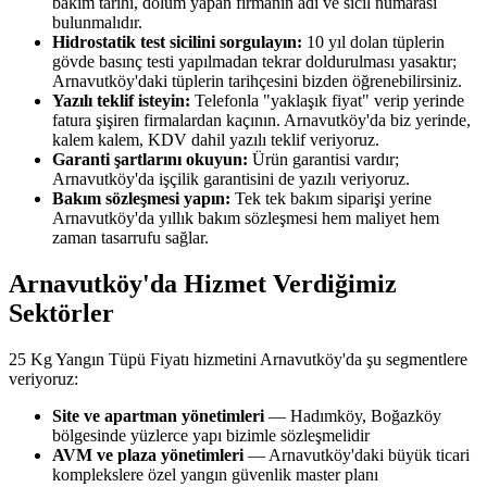
bakım tarihi, dolum yapan firmanın adı ve sicil numarası
bulunmalıdır.
Hidrostatik test sicilini sorgulayın:
10 yıl dolan tüplerin
gövde basınç testi yapılmadan tekrar doldurulması yasaktır;
Arnavutköy'daki tüplerin tarihçesini bizden öğrenebilirsiniz.
Yazılı teklif isteyin:
Telefonla "yaklaşık fiyat" verip yerinde
fatura şişiren firmalardan kaçının. Arnavutköy'da biz yerinde,
kalem kalem, KDV dahil yazılı teklif veriyoruz.
Garanti şartlarını okuyun:
Ürün garantisi vardır;
Arnavutköy'da işçilik garantisini de yazılı veriyoruz.
Bakım sözleşmesi yapın:
Tek tek bakım siparişi yerine
Arnavutköy'da yıllık bakım sözleşmesi hem maliyet hem
zaman tasarrufu sağlar.
Arnavutköy'da Hizmet Verdiğimiz
Sektörler
25 Kg Yangın Tüpü Fiyatı hizmetini Arnavutköy'da şu segmentlere
veriyoruz:
Site ve apartman yönetimleri
— Hadımköy, Boğazköy
bölgesinde yüzlerce yapı bizimle sözleşmelidir
AVM ve plaza yönetimleri
— Arnavutköy'daki büyük ticari
komplekslere özel yangın güvenlik master planı