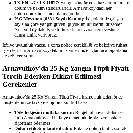
TS EN 3-7 / TS 11827:
Yangın söndürme cihazlarının üretim,
dolum ve bakım standartlarıdır. Arnavutköy'daki her
dolumumuz bu standarda uygundur.
İSG Mevzuatı (6331 Sayılı Kanun):
İş yerlerinde çalışan
sayısına göre yangın güvenliği yükümlülüklerini düzenler.
Arnavutköy'daki iş yerlerinize bu mevzuat çerçevesinde
danışmanlık veriyoruz.
İtfaiye uygunluk yazısı, sigorta poliçe gerekliliği ve belediye ruhsat
işlemleri için Arnavutköy'daki müşterilerimize uçtan uca raporlama
desteği veriyoruz.
Arnavutköy'da 25 Kg Yangın Tüpü Fiyatı
Tercih Ederken Dikkat Edilmesi
Gerekenler
Arnavutköy'da 25 Kg Yangın Tüpü Fiyatı hizmeti almadan önce
müşterilerimize tavsiye ettiğimiz kontrol listesi:
TSE belgesini mutlaka sorun:
Belgeli olmayan dolum ve
ürün Arnavutköy'daki itfaiye denetiminde sizi zora sokar;
sigortanız ödenmez.
Dolum etiketini kontrol edin:
Etikette dolum tarihi, sonraki