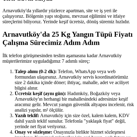
Arnavutköy'da yıllardır yüzlerce apartman, site ve iş yeri ile
çalışıyoruz. Bölgenin yapı stoğunu, mevzuat eğilimini ve itfaiye
süreçlerini biliyoruz. Yerinde keşif ücretsiz, dönüş süremiz hızlıdır.
Arnavutköy'da 25 Kg Yangın Tüpü Fiyatı
Çalışma Sürecimiz Adım Adım
İlk telefon görüşmesinden teslim aşamasına kadar Arnavutköy
müşterilerimize uyguladığımız 7 adımlı süreç:
Talep alımı (0-2 dk):
Telefon, WhatsApp veya web
formundan ulaşırsınız. Arnavutköy servis koordinatörümüz
size 2 dakika içinde döner; ihtiyaç, mahalle, adet ve aciliyet
bilgisi alınır.
Ücretsiz keşif (aynı gün):
Hadımköy, Boğazköy veya
Arnavutköy'ın herhangi bir mahallesindeki adresinize keşif
aracımız gelir. Mevcut yangın güvenlik altyapısı incelenir, risk
analizi yapılır, m² ölçülür.
Yazılı teklif:
Arnavutköy için size özel, kalem kalem, KDV
dahil yazılı teklif sunulur. Telefonla "yaklaşık fiyat" değil,
yerinde net fiyat veriyoruz.
Onay ve sözleşme:
Onayınızla birlikte hizmet sözleşmesi