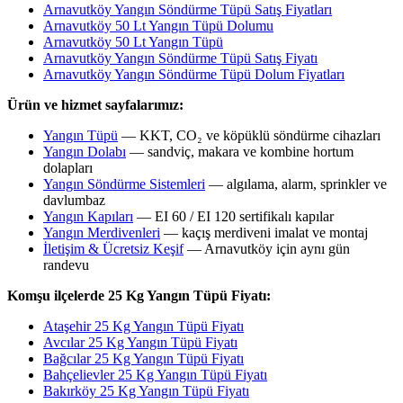
Arnavutköy Yangın Söndürme Tüpü Satış Fiyatları
Arnavutköy 50 Lt Yangın Tüpü Dolumu
Arnavutköy 50 Lt Yangın Tüpü
Arnavutköy Yangın Söndürme Tüpü Satış Fiyatı
Arnavutköy Yangın Söndürme Tüpü Dolum Fiyatları
Ürün ve hizmet sayfalarımız:
Yangın Tüpü
— KKT, CO₂ ve köpüklü söndürme cihazları
Yangın Dolabı
— sandviç, makara ve kombine hortum
dolapları
Yangın Söndürme Sistemleri
— algılama, alarm, sprinkler ve
davlumbaz
Yangın Kapıları
— EI 60 / EI 120 sertifikalı kapılar
Yangın Merdivenleri
— kaçış merdiveni imalat ve montaj
İletişim & Ücretsiz Keşif
— Arnavutköy için aynı gün
randevu
Komşu ilçelerde 25 Kg Yangın Tüpü Fiyatı:
Ataşehir 25 Kg Yangın Tüpü Fiyatı
Avcılar 25 Kg Yangın Tüpü Fiyatı
Bağcılar 25 Kg Yangın Tüpü Fiyatı
Bahçelievler 25 Kg Yangın Tüpü Fiyatı
Bakırköy 25 Kg Yangın Tüpü Fiyatı