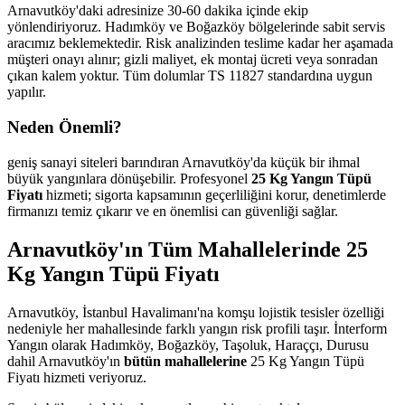
Arnavutköy'daki adresinize 30-60 dakika içinde ekip
yönlendiriyoruz. Hadımköy ve Boğazköy bölgelerinde sabit servis
aracımız beklemektedir. Risk analizinden teslime kadar her aşamada
müşteri onayı alınır; gizli maliyet, ek montaj ücreti veya sonradan
çıkan kalem yoktur. Tüm dolumlar TS 11827 standardına uygun
yapılır.
Neden Önemli?
geniş sanayi siteleri barındıran Arnavutköy'da küçük bir ihmal
büyük yangınlara dönüşebilir. Profesyonel
25 Kg Yangın Tüpü
Fiyatı
hizmeti; sigorta kapsamının geçerliliğini korur, denetimlerde
firmanızı temiz çıkarır ve en önemlisi can güvenliği sağlar.
Arnavutköy'ın Tüm Mahallelerinde 25
Kg Yangın Tüpü Fiyatı
Arnavutköy, İstanbul Havalimanı'na komşu lojistik tesisler özelliği
nedeniyle her mahallesinde farklı yangın risk profili taşır. İnterform
Yangın olarak Hadımköy, Boğazköy, Taşoluk, Haraççı, Durusu
dahil Arnavutköy'ın
bütün mahallelerine
25 Kg Yangın Tüpü
Fiyatı hizmeti veriyoruz.