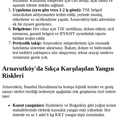
imzalanır. Kurumsal müşteriler için cari hesap, açık fatura ve
aşamalı ödeme imkânı sağlanır.
Uygulama (aynı gün veya 1-2 iş günü):
TSE belgeli
ürün/dolum atölyemizden teslim edilir, yerinde montaj,
etiketleme ve sicillendirme yapılır. Arnavutköy'daki adresinize
ek bir ziyaret gerekmez.
Belgeleme:
Her cihaz için TSE sertifikası, dolum etiketi, sicil
numarası, garanti belgesi ve BYKHY uyumluluk raporu
birlikte teslim edilir.
Periyodik takip:
Arnavutköy müşterilerimiz için otomatik
hatırlatma sistemine alınırsınız. Bakım, dolum ve hidrostatik
test tarihleri yaklaşınca size ulaşıyoruz; tekrar arayıp randevu
vermenize gerek yok.
Arnavutköy'da Sıkça Karşılaşılan Yangın
Riskleri
Arnavutköy, İstanbul Havalimanı'na komşu lojistik tesisler ve geniş
sanayi siteleri özelliği nedeniyle aşağıdaki risk gruplarına özel önlem
ister:
Konut yangınları:
Hadımköy ve Boğazköy gibi yoğun konut
mahallelerinde elektrik kaynaklı yangın riski yüksektir. Her
dairede en az 1 adet 6 kg KKT yangın tüpü zorunludur.