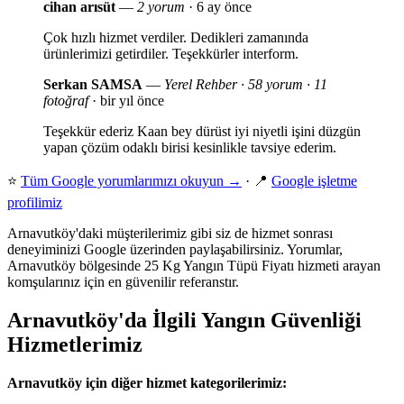
cihan arısüt
—
2 yorum
· 6 ay önce
Çok hızlı hizmet verdiler. Dedikleri zamanında
ürünlerimizi getirdiler. Teşekkürler interform.
Serkan SAMSA
—
Yerel Rehber · 58 yorum · 11
fotoğraf
· bir yıl önce
Teşekkür ederiz Kaan bey dürüst iyi niyetli işini düzgün
yapan çözüm odaklı birisi kesinlikle tavsiye ederim.
⭐
Tüm Google yorumlarımızı okuyun →
· 📍
Google işletme
profilimiz
Arnavutköy'daki müşterilerimiz gibi siz de hizmet sonrası
deneyiminizi Google üzerinden paylaşabilirsiniz. Yorumlar,
Arnavutköy bölgesinde 25 Kg Yangın Tüpü Fiyatı hizmeti arayan
komşularınız için en güvenilir referanstır.
Arnavutköy'da İlgili Yangın Güvenliği
Hizmetlerimiz
Arnavutköy için diğer hizmet kategorilerimiz: