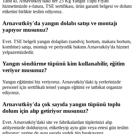
Tabii ki. Arnavutköy'daki her 25 Kg Yangın Tüpü Fiyatı
hizmetimizde e-fatura, TSE sertifikası, ürün garanti belgesi ve dolum
etiketini birlikte teslim ediyoruz.
Arnavutköy'da yangın dolabı satışı ve montajı
yapıyor musunuz?
Evet. TSE belgeli yangın dolapları (sandviç hortum, makara hortum,
kombine) satışı, montajı ve periyodik bakımı Arnavutköy'da hizmet
yelpazemizdedir.
Yangın söndürme tüpünü kim kullanabilir, eğitim
veriyor musunuz?
Yangın eğitimini biz veriyoruz. Arnavutköy'daki iş yerlerinizde
personel için sertifikalı temel yangın eğitimi ve tatbikat organize
ediyoruz.
Arnavutköy'da çok sayıda yangın tüpünü toplu
dolum için alıp getiriyor musunuz?
Evet. Arnavutköy'daki site ve fabrikalardan tüplerinizi alıp
atölyemizde dolduruyor, etiketleyip aynı gün veya ertesi gün teslim
ediyoruz; yerine de aynı sayıda yedek tüp bırakıyoruz.