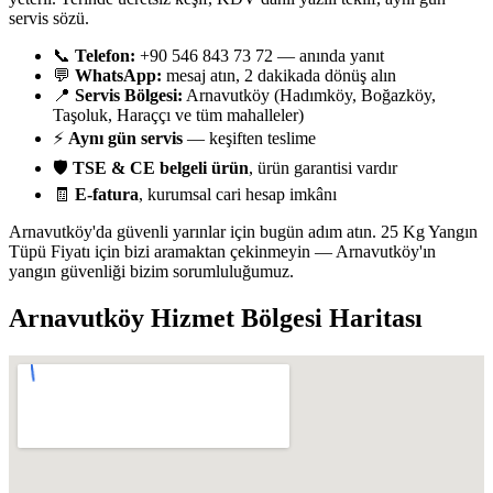
servis sözü.
📞
Telefon:
+90 546 843 73 72 — anında yanıt
💬
WhatsApp:
mesaj atın, 2 dakikada dönüş alın
📍
Servis Bölgesi:
Arnavutköy (Hadımköy, Boğazköy,
Taşoluk, Haraççı ve tüm mahalleler)
⚡
Aynı gün servis
— keşiften teslime
🛡️
TSE & CE belgeli ürün
, ürün garantisi vardır
🧾
E-fatura
, kurumsal cari hesap imkânı
Arnavutköy'da güvenli yarınlar için bugün adım atın. 25 Kg Yangın
Tüpü Fiyatı için bizi aramaktan çekinmeyin — Arnavutköy'ın
yangın güvenliği bizim sorumluluğumuz.
Arnavutköy
Hizmet Bölgesi Haritası