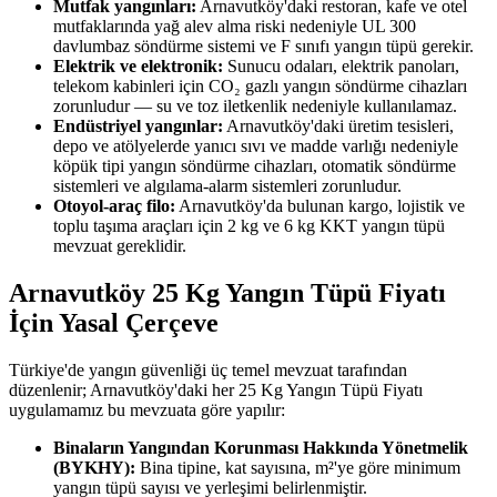
Mutfak yangınları:
Arnavutköy'daki restoran, kafe ve otel
mutfaklarında yağ alev alma riski nedeniyle UL 300
davlumbaz söndürme sistemi ve F sınıfı yangın tüpü gerekir.
Elektrik ve elektronik:
Sunucu odaları, elektrik panoları,
telekom kabinleri için CO₂ gazlı yangın söndürme cihazları
zorunludur — su ve toz iletkenlik nedeniyle kullanılamaz.
Endüstriyel yangınlar:
Arnavutköy'daki üretim tesisleri,
depo ve atölyelerde yanıcı sıvı ve madde varlığı nedeniyle
köpük tipi yangın söndürme cihazları, otomatik söndürme
sistemleri ve algılama-alarm sistemleri zorunludur.
Otoyol-araç filo:
Arnavutköy'da bulunan kargo, lojistik ve
toplu taşıma araçları için 2 kg ve 6 kg KKT yangın tüpü
mevzuat gereklidir.
Arnavutköy 25 Kg Yangın Tüpü Fiyatı
İçin Yasal Çerçeve
Türkiye'de yangın güvenliği üç temel mevzuat tarafından
düzenlenir; Arnavutköy'daki her 25 Kg Yangın Tüpü Fiyatı
uygulamamız bu mevzuata göre yapılır:
Binaların Yangından Korunması Hakkında Yönetmelik
(BYKHY):
Bina tipine, kat sayısına, m²'ye göre minimum
yangın tüpü sayısı ve yerleşimi belirlenmiştir.