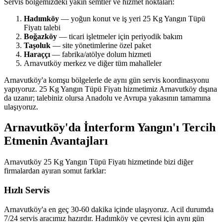
Servis bölgemizdeki yakın semtler ve hizmet noktaları:
Hadımköy
— yoğun konut ve iş yeri 25 Kg Yangın Tüpü
Fiyatı talebi
Boğazköy
— ticari işletmeler için periyodik bakım
Taşoluk
— site yönetimlerine özel paket
Haraççı
— fabrika/atölye dolum hizmeti
Arnavutköy merkez ve diğer tüm mahalleler
Arnavutköy'a komşu bölgelerle de aynı gün servis koordinasyonu
yapıyoruz. 25 Kg Yangın Tüpü Fiyatı hizmetimiz Arnavutköy dışına
da uzanır; talebiniz olursa Anadolu ve Avrupa yakasının tamamına
ulaşıyoruz.
Arnavutköy'da İnterform Yangın'ı Tercih
Etmenin Avantajları
Arnavutköy 25 Kg Yangın Tüpü Fiyatı hizmetinde bizi diğer
firmalardan ayıran somut farklar:
Hızlı Servis
Arnavutköy'a en geç 30-60 dakika içinde ulaşıyoruz. Acil durumda
7/24 servis aracımız hazırdır. Hadımköy ve çevresi için aynı gün