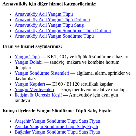
Arnavutköy için diğer hizmet kategorilerimiz:
Arnavutköy Acil Yangın Tüpü
Arnavutköy Acil Yangın Tüpü Dolumu
Arnavutköy Acil Yangın Tüpü Satışı
Arnavutköy Acil Yangın Söndürme Tüpü Dolumu
Arnavutköy Acil Yangın Söndürme Tüpü
Ürün ve hizmet sayfalarımız:
Yangın Tüpü
— KKT, CO₂ ve köpüklü söndürme cihazları
Yangın Dolabı
— sandviç, makara ve kombine hortum
dolapları
Yangın Söndürme Sistemleri
— algılama, alarm, sprinkler ve
davlumbaz
Yangın Kapıları
— EI 60 / EI 120 sertifikalı kapılar
Yangın Merdivenleri
— kaçış merdiveni imalat ve montaj
İletişim & Ücretsiz Keşif
— Arnavutköy için aynı gün
randevu
Komşu ilçelerde Yangın Söndürme Tüpü Satış Fiyatı:
Ataşehir Yangın Söndürme Tüpü Satış Fiyatı
Avcılar Yangın Söndürme Tüpü Satış Fiyatı
Bağcılar Yangın Söndürme Tüpü Satış Fiyatı