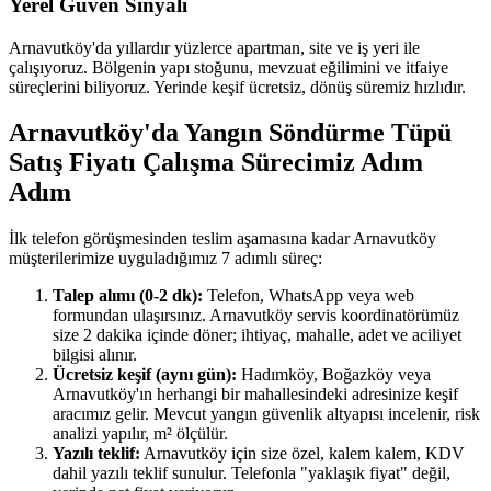
Yerel Güven Sinyali
Arnavutköy'da yıllardır yüzlerce apartman, site ve iş yeri ile
çalışıyoruz. Bölgenin yapı stoğunu, mevzuat eğilimini ve itfaiye
süreçlerini biliyoruz. Yerinde keşif ücretsiz, dönüş süremiz hızlıdır.
Arnavutköy'da Yangın Söndürme Tüpü
Satış Fiyatı Çalışma Sürecimiz Adım
Adım
İlk telefon görüşmesinden teslim aşamasına kadar Arnavutköy
müşterilerimize uyguladığımız 7 adımlı süreç:
Talep alımı (0-2 dk):
Telefon, WhatsApp veya web
formundan ulaşırsınız. Arnavutköy servis koordinatörümüz
size 2 dakika içinde döner; ihtiyaç, mahalle, adet ve aciliyet
bilgisi alınır.
Ücretsiz keşif (aynı gün):
Hadımköy, Boğazköy veya
Arnavutköy'ın herhangi bir mahallesindeki adresinize keşif
aracımız gelir. Mevcut yangın güvenlik altyapısı incelenir, risk
analizi yapılır, m² ölçülür.
Yazılı teklif:
Arnavutköy için size özel, kalem kalem, KDV
dahil yazılı teklif sunulur. Telefonla "yaklaşık fiyat" değil,