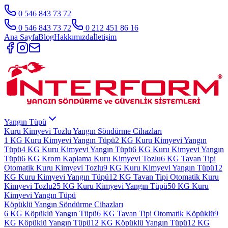
0 546 843 73 72
0 546 843 73 72
0 212 451 86 16
Ana Sayfa
Blog
Hakkımızda
İletişim
Yangın Tüpü
Kuru Kimyevi Tozlu Yangın Söndürme Cihazları
1 KG Kuru Kimyevi Yangın Tüpü
2 KG Kuru Kimyevi Yangın
Tüpü
4 KG Kuru Kimyevi Yangın Tüpü
6 KG Kuru Kimyevi Yangın
Tüpü
6 KG Krom Kaplama Kuru Kimyevi Tozlu
6 KG Tavan Tipi
Otomatik Kuru Kimyevi Tozlu
9 KG Kuru Kimyevi Yangın Tüpü
12
KG Kuru Kimyevi Yangın Tüpü
12 KG Tavan Tipi Otomatik Kuru
Kimyevi Tozlu
25 KG Kuru Kimyevi Yangın Tüpü
50 KG Kuru
Kimyevi Yangın Tüpü
Köpüklü Yangın Söndürme Cihazları
6 KG Köpüklü Yangın Tüpü
6 KG Tavan Tipi Otomatik Köpüklü
9
KG Köpüklü Yangın Tüpü
12 KG Köpüklü Yangın Tüpü
12 KG