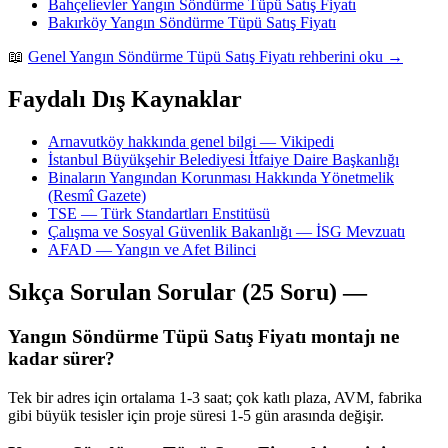
Bahçelievler Yangın Söndürme Tüpü Satış Fiyatı
Bakırköy Yangın Söndürme Tüpü Satış Fiyatı
📖
Genel Yangın Söndürme Tüpü Satış Fiyatı rehberini oku →
Faydalı Dış Kaynaklar
Arnavutköy hakkında genel bilgi — Vikipedi
İstanbul Büyükşehir Belediyesi İtfaiye Daire Başkanlığı
Binaların Yangından Korunması Hakkında Yönetmelik
(Resmî Gazete)
TSE — Türk Standartları Enstitüsü
Çalışma ve Sosyal Güvenlik Bakanlığı — İSG Mevzuatı
AFAD — Yangın ve Afet Bilinci
Sıkça Sorulan Sorular (25 Soru) —
Yangın Söndürme Tüpü Satış Fiyatı montajı ne
kadar sürer?
Tek bir adres için ortalama 1-3 saat; çok katlı plaza, AVM, fabrika
gibi büyük tesisler için proje süresi 1-5 gün arasında değişir.