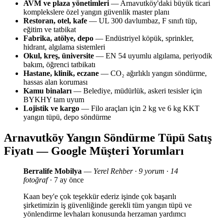
AVM ve plaza yönetimleri
— Arnavutköy'daki büyük ticari
komplekslere özel yangın güvenlik master planı
Restoran, otel, kafe
— UL 300 davlumbaz, F sınıfı tüp,
eğitim ve tatbikat
Fabrika, atölye, depo
— Endüstriyel köpük, sprinkler,
hidrant, algılama sistemleri
Okul, kreş, üniversite
— EN 54 uyumlu algılama, periyodik
bakım, öğrenci tatbikatı
Hastane, klinik, eczane
— CO₂ ağırlıklı yangın söndürme,
hassas alan koruması
Kamu binaları
— Belediye, müdürlük, askeri tesisler için
BYKHY tam uyum
Lojistik ve kargo
— Filo araçları için 2 kg ve 6 kg KKT
yangın tüpü, depo söndürme
Arnavutköy Yangın Söndürme Tüpü Satış
Fiyatı — Google Müşteri Yorumları
Berralife Mobilya
—
Yerel Rehber · 9 yorum · 14
fotoğraf
· 7 ay önce
Kaan bey'e çok teşekkür ederiz işinde çok başarılı
şirketimizin iş güvenliğinde gerekli tüm yangın tüpü ve
yönlendirme levhaları konusunda herzaman yardımcı