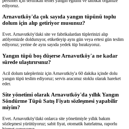
personel için sertifikalı temel yangın eğitimi ve tatbikat organize
ediyoruz.
Arnavutköy'da çok sayıda yangın tüpünü toplu
dolum için alıp getiriyor musunuz?
Evet. Arnavutköy'daki site ve fabrikalardan tüplerinizi alıp
atölyemizde dolduruyor, etiketleyip aynı gün veya ertesi gün teslim
ediyoruz; yerine de aynı sayıda yedek tüp bırakıyoruz.
Yangın tüpü boş düşerse Arnavutköy'a ne kadar
sürede ulaştırırsınız?
Acil dolum talepleriniz için Arnavutköy'a 60 dakika içinde dolu
yangın tüpü teslim ediyoruz; servis aracımız stoklu olarak hareket
eder.
Site yönetimi olarak Arnavutköy'da yıllık Yangın
Söndürme Tüpü Satış Fiyatı sözleşmesi yapabilir
miyim?
Evet. Arnavutköy'daki onlarca site yönetimiyle yıllık bakım
sözleşmesi yürütüyoruz; sabit fiyat, otomatik hatırlatma, raporlu
hizmet sunuyoruz.