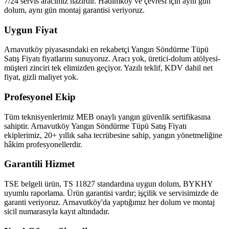
7/24 servis aracımız hazırdır. Hadımköy ve çevresi için aynı gün
dolum, aynı gün montaj garantisi veriyoruz.
Uygun Fiyat
Arnavutköy piyasasındaki en rekabetçi Yangın Söndürme Tüpü
Satış Fiyatı fiyatlarını sunuyoruz. Aracı yok, üretici-dolum atölyesi-
müşteri zinciri tek elimizden geçiyor. Yazılı teklif, KDV dahil net
fiyat, gizli maliyet yok.
Profesyonel Ekip
Tüm teknisyenlerimiz MEB onaylı yangın güvenlik sertifikasına
sahiptir. Arnavutköy Yangın Söndürme Tüpü Satış Fiyatı
ekiplerimiz, 20+ yıllık saha tecrübesine sahip, yangın yönetmeliğine
hâkim profesyonellerdir.
Garantili Hizmet
TSE belgeli ürün, TS 11827 standardına uygun dolum, BYKHY
uyumlu raporlama. Ürün garantisi vardır; işçilik ve servisimizde de
garanti veriyoruz. Arnavutköy'da yaptığımız her dolum ve montaj
sicil numarasıyla kayıt altındadır.