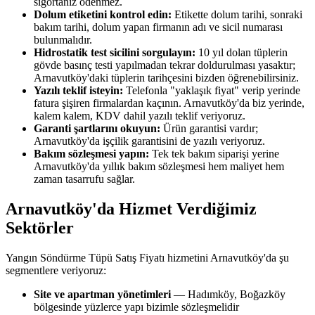
sigortanız ödenmez.
Dolum etiketini kontrol edin:
Etikette dolum tarihi, sonraki
bakım tarihi, dolum yapan firmanın adı ve sicil numarası
bulunmalıdır.
Hidrostatik test sicilini sorgulayın:
10 yıl dolan tüplerin
gövde basınç testi yapılmadan tekrar doldurulması yasaktır;
Arnavutköy'daki tüplerin tarihçesini bizden öğrenebilirsiniz.
Yazılı teklif isteyin:
Telefonla "yaklaşık fiyat" verip yerinde
fatura şişiren firmalardan kaçının. Arnavutköy'da biz yerinde,
kalem kalem, KDV dahil yazılı teklif veriyoruz.
Garanti şartlarını okuyun:
Ürün garantisi vardır;
Arnavutköy'da işçilik garantisini de yazılı veriyoruz.
Bakım sözleşmesi yapın:
Tek tek bakım siparişi yerine
Arnavutköy'da yıllık bakım sözleşmesi hem maliyet hem
zaman tasarrufu sağlar.
Arnavutköy'da Hizmet Verdiğimiz
Sektörler
Yangın Söndürme Tüpü Satış Fiyatı hizmetini Arnavutköy'da şu
segmentlere veriyoruz:
Site ve apartman yönetimleri
— Hadımköy, Boğazköy
bölgesinde yüzlerce yapı bizimle sözleşmelidir