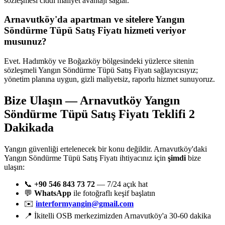
sözleşmesi ciddi maliyet avantajı sağlar.
Arnavutköy'da apartman ve sitelere Yangın
Söndürme Tüpü Satış Fiyatı hizmeti veriyor
musunuz?
Evet. Hadımköy ve Boğazköy bölgesindeki yüzlerce sitenin
sözleşmeli Yangın Söndürme Tüpü Satış Fiyatı sağlayıcısıyız;
yönetim planına uygun, gizli maliyetsiz, raporlu hizmet sunuyoruz.
Bize Ulaşın — Arnavutköy Yangın
Söndürme Tüpü Satış Fiyatı Teklifi 2
Dakikada
Yangın güvenliği ertelenecek bir konu değildir. Arnavutköy'daki
Yangın Söndürme Tüpü Satış Fiyatı ihtiyacınız için
şimdi
bize
ulaşın:
📞
+90 546 843 73 72
— 7/24 açık hat
💬
WhatsApp
ile fotoğraflı keşif başlatın
✉️
interformyangin@gmail.com
📍 İkitelli OSB merkezimizden Arnavutköy'a 30-60 dakika