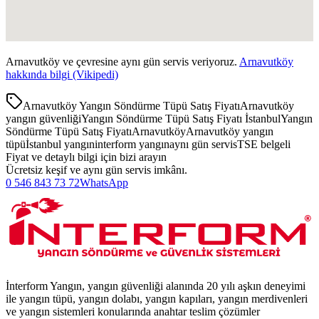
Arnavutköy
ve çevresine aynı gün servis veriyoruz.
Arnavutköy
hakkında bilgi (Vikipedi)
Arnavutköy Yangın Söndürme Tüpü Satış Fiyatı
Arnavutköy
yangın güvenliği
Yangın Söndürme Tüpü Satış Fiyatı İstanbul
Yangın
Söndürme Tüpü Satış Fiyatı
Arnavutköy
Arnavutköy yangın
tüpü
İstanbul yangın
interform yangın
aynı gün servis
TSE belgeli
Fiyat ve detaylı bilgi için bizi arayın
Ücretsiz keşif ve aynı gün servis imkânı.
0 546 843 73 72
WhatsApp
İnterform Yangın, yangın güvenliği alanında 20 yılı aşkın deneyimi
ile yangın tüpü, yangın dolabı, yangın kapıları, yangın merdivenleri
ve yangın sistemleri konularında anahtar teslim çözümler