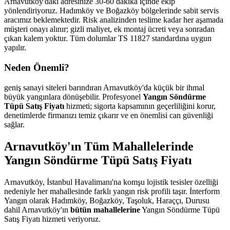
Arnavutköy'daki adresinize 30-60 dakika içinde ekip
yönlendiriyoruz. Hadımköy ve Boğazköy bölgelerinde sabit servis
aracımız beklemektedir. Risk analizinden teslime kadar her aşamada
müşteri onayı alınır; gizli maliyet, ek montaj ücreti veya sonradan
çıkan kalem yoktur. Tüm dolumlar TS 11827 standardına uygun
yapılır.
Neden Önemli?
geniş sanayi siteleri barındıran Arnavutköy'da küçük bir ihmal
büyük yangınlara dönüşebilir. Profesyonel
Yangın Söndürme
Tüpü Satış Fiyatı
hizmeti; sigorta kapsamının geçerliliğini korur,
denetimlerde firmanızı temiz çıkarır ve en önemlisi can güvenliği
sağlar.
Arnavutköy'ın Tüm Mahallelerinde
Yangın Söndürme Tüpü Satış Fiyatı
Arnavutköy, İstanbul Havalimanı'na komşu lojistik tesisler özelliği
nedeniyle her mahallesinde farklı yangın risk profili taşır. İnterform
Yangın olarak Hadımköy, Boğazköy, Taşoluk, Haraççı, Durusu
dahil Arnavutköy'ın
bütün mahallelerine
Yangın Söndürme Tüpü
Satış Fiyatı hizmeti veriyoruz.