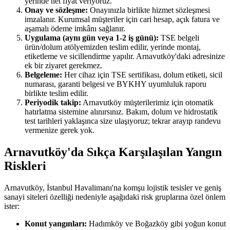
yerinde net fiyat veriyoruz.
Onay ve sözleşme:
Onayınızla birlikte hizmet sözleşmesi
imzalanır. Kurumsal müşteriler için cari hesap, açık fatura ve
aşamalı ödeme imkânı sağlanır.
Uygulama (aynı gün veya 1-2 iş günü):
TSE belgeli
ürün/dolum atölyemizden teslim edilir, yerinde montaj,
etiketleme ve sicillendirme yapılır. Arnavutköy'daki adresinize
ek bir ziyaret gerekmez.
Belgeleme:
Her cihaz için TSE sertifikası, dolum etiketi, sicil
numarası, garanti belgesi ve BYKHY uyumluluk raporu
birlikte teslim edilir.
Periyodik takip:
Arnavutköy müşterilerimiz için otomatik
hatırlatma sistemine alınırsınız. Bakım, dolum ve hidrostatik
test tarihleri yaklaşınca size ulaşıyoruz; tekrar arayıp randevu
vermenize gerek yok.
Arnavutköy'da Sıkça Karşılaşılan Yangın
Riskleri
Arnavutköy, İstanbul Havalimanı'na komşu lojistik tesisler ve geniş
sanayi siteleri özelliği nedeniyle aşağıdaki risk gruplarına özel önlem
ister:
Konut yangınları:
Hadımköy ve Boğazköy gibi yoğun konut