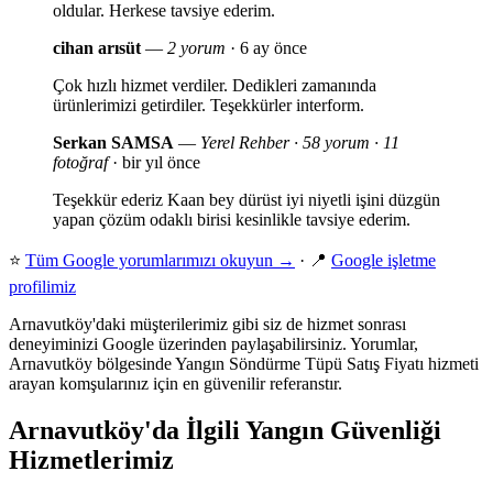
oldular. Herkese tavsiye ederim.
cihan arısüt
—
2 yorum
· 6 ay önce
Çok hızlı hizmet verdiler. Dedikleri zamanında
ürünlerimizi getirdiler. Teşekkürler interform.
Serkan SAMSA
—
Yerel Rehber · 58 yorum · 11
fotoğraf
· bir yıl önce
Teşekkür ederiz Kaan bey dürüst iyi niyetli işini düzgün
yapan çözüm odaklı birisi kesinlikle tavsiye ederim.
⭐
Tüm Google yorumlarımızı okuyun →
· 📍
Google işletme
profilimiz
Arnavutköy'daki müşterilerimiz gibi siz de hizmet sonrası
deneyiminizi Google üzerinden paylaşabilirsiniz. Yorumlar,
Arnavutköy bölgesinde Yangın Söndürme Tüpü Satış Fiyatı hizmeti
arayan komşularınız için en güvenilir referanstır.
Arnavutköy'da İlgili Yangın Güvenliği
Hizmetlerimiz