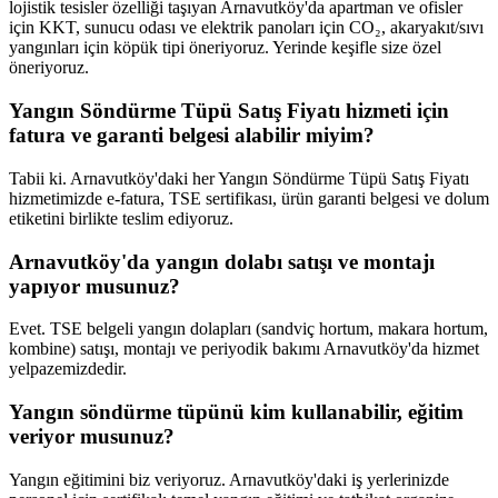
lojistik tesisler özelliği taşıyan Arnavutköy'da apartman ve ofisler
için KKT, sunucu odası ve elektrik panoları için CO₂, akaryakıt/sıvı
yangınları için köpük tipi öneriyoruz. Yerinde keşifle size özel
öneriyoruz.
Yangın Söndürme Tüpü Satış Fiyatı hizmeti için
fatura ve garanti belgesi alabilir miyim?
Tabii ki. Arnavutköy'daki her Yangın Söndürme Tüpü Satış Fiyatı
hizmetimizde e-fatura, TSE sertifikası, ürün garanti belgesi ve dolum
etiketini birlikte teslim ediyoruz.
Arnavutköy'da yangın dolabı satışı ve montajı
yapıyor musunuz?
Evet. TSE belgeli yangın dolapları (sandviç hortum, makara hortum,
kombine) satışı, montajı ve periyodik bakımı Arnavutköy'da hizmet
yelpazemizdedir.
Yangın söndürme tüpünü kim kullanabilir, eğitim
veriyor musunuz?
Yangın eğitimini biz veriyoruz. Arnavutköy'daki iş yerlerinizde