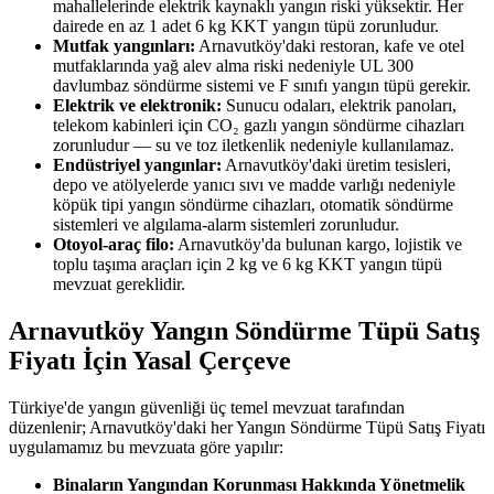
mahallelerinde elektrik kaynaklı yangın riski yüksektir. Her
dairede en az 1 adet 6 kg KKT yangın tüpü zorunludur.
Mutfak yangınları:
Arnavutköy'daki restoran, kafe ve otel
mutfaklarında yağ alev alma riski nedeniyle UL 300
davlumbaz söndürme sistemi ve F sınıfı yangın tüpü gerekir.
Elektrik ve elektronik:
Sunucu odaları, elektrik panoları,
telekom kabinleri için CO₂ gazlı yangın söndürme cihazları
zorunludur — su ve toz iletkenlik nedeniyle kullanılamaz.
Endüstriyel yangınlar:
Arnavutköy'daki üretim tesisleri,
depo ve atölyelerde yanıcı sıvı ve madde varlığı nedeniyle
köpük tipi yangın söndürme cihazları, otomatik söndürme
sistemleri ve algılama-alarm sistemleri zorunludur.
Otoyol-araç filo:
Arnavutköy'da bulunan kargo, lojistik ve
toplu taşıma araçları için 2 kg ve 6 kg KKT yangın tüpü
mevzuat gereklidir.
Arnavutköy Yangın Söndürme Tüpü Satış
Fiyatı İçin Yasal Çerçeve
Türkiye'de yangın güvenliği üç temel mevzuat tarafından
düzenlenir; Arnavutköy'daki her Yangın Söndürme Tüpü Satış Fiyatı
uygulamamız bu mevzuata göre yapılır:
Binaların Yangından Korunması Hakkında Yönetmelik