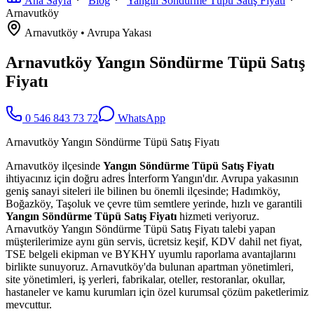
Ana Sayfa
Blog
Yangın Söndürme Tüpü Satış Fiyatı
Arnavutköy
Arnavutköy
•
Avrupa
Yakası
Arnavutköy Yangın Söndürme Tüpü Satış
Fiyatı
0 546 843 73 72
WhatsApp
Arnavutköy Yangın Söndürme Tüpü Satış Fiyatı
Arnavutköy ilçesinde
Yangın Söndürme Tüpü Satış Fiyatı
ihtiyacınız için doğru adres İnterform Yangın'dır. Avrupa yakasının
geniş sanayi siteleri ile bilinen bu önemli ilçesinde; Hadımköy,
Boğazköy, Taşoluk ve çevre tüm semtlere yerinde, hızlı ve garantili
Yangın Söndürme Tüpü Satış Fiyatı
hizmeti veriyoruz.
Arnavutköy Yangın Söndürme Tüpü Satış Fiyatı talebi yapan
müşterilerimize aynı gün servis, ücretsiz keşif, KDV dahil net fiyat,
TSE belgeli ekipman ve BYKHY uyumlu raporlama avantajlarını
birlikte sunuyoruz. Arnavutköy'da bulunan apartman yönetimleri,
site yönetimleri, iş yerleri, fabrikalar, oteller, restoranlar, okullar,
hastaneler ve kamu kurumları için özel kurumsal çözüm paketlerimiz
mevcuttur.