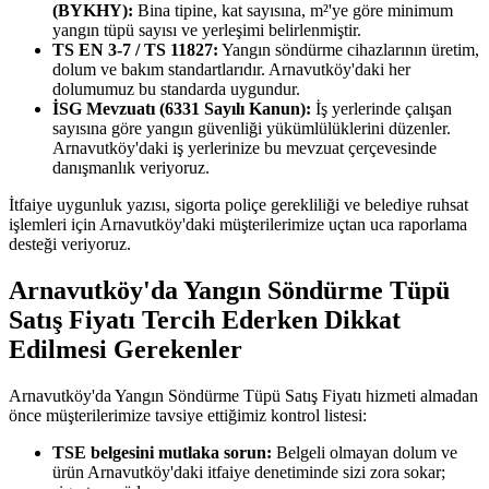
(BYKHY):
Bina tipine, kat sayısına, m²'ye göre minimum
yangın tüpü sayısı ve yerleşimi belirlenmiştir.
TS EN 3-7 / TS 11827:
Yangın söndürme cihazlarının üretim,
dolum ve bakım standartlarıdır. Arnavutköy'daki her
dolumumuz bu standarda uygundur.
İSG Mevzuatı (6331 Sayılı Kanun):
İş yerlerinde çalışan
sayısına göre yangın güvenliği yükümlülüklerini düzenler.
Arnavutköy'daki iş yerlerinize bu mevzuat çerçevesinde
danışmanlık veriyoruz.
İtfaiye uygunluk yazısı, sigorta poliçe gerekliliği ve belediye ruhsat
işlemleri için Arnavutköy'daki müşterilerimize uçtan uca raporlama
desteği veriyoruz.
Arnavutköy'da Yangın Söndürme Tüpü
Satış Fiyatı Tercih Ederken Dikkat
Edilmesi Gerekenler
Arnavutköy'da Yangın Söndürme Tüpü Satış Fiyatı hizmeti almadan
önce müşterilerimize tavsiye ettiğimiz kontrol listesi:
TSE belgesini mutlaka sorun:
Belgeli olmayan dolum ve
ürün Arnavutköy'daki itfaiye denetiminde sizi zora sokar;