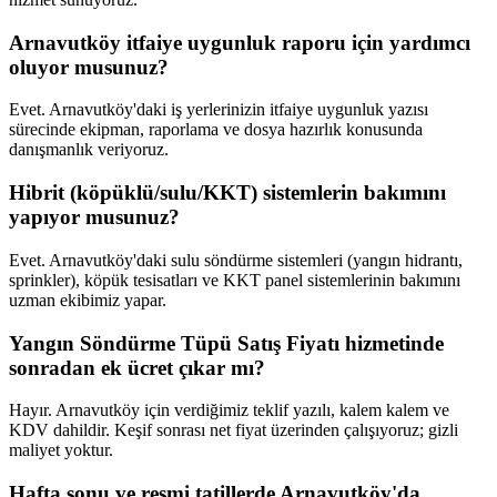
Arnavutköy itfaiye uygunluk raporu için yardımcı
oluyor musunuz?
Evet. Arnavutköy'daki iş yerlerinizin itfaiye uygunluk yazısı
sürecinde ekipman, raporlama ve dosya hazırlık konusunda
danışmanlık veriyoruz.
Hibrit (köpüklü/sulu/KKT) sistemlerin bakımını
yapıyor musunuz?
Evet. Arnavutköy'daki sulu söndürme sistemleri (yangın hidrantı,
sprinkler), köpük tesisatları ve KKT panel sistemlerinin bakımını
uzman ekibimiz yapar.
Yangın Söndürme Tüpü Satış Fiyatı hizmetinde
sonradan ek ücret çıkar mı?
Hayır. Arnavutköy için verdiğimiz teklif yazılı, kalem kalem ve
KDV dahildir. Keşif sonrası net fiyat üzerinden çalışıyoruz; gizli
maliyet yoktur.
Hafta sonu ve resmi tatillerde Arnavutköy'da