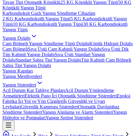
Tavan Tipi Otomatik Köpüklü
25 KG Köpüklü Yangın Tüpü
50 KG
Köpüklü Yangın Tüpü
Karbondioksit Gazlı Yangın Söndürme Cihazları
2 KG Karbondioksitli Yangın Tüpü
5 KG Karbondioksitli Yangın
Tüpü
10 KG Karbondioksitli Yangın Tüpü
30 KG Karbondioksitli
Yangın Tüpü
Yangın Dolabı
Cam Bölmeli Yangın Söndürme Tüpü Dolabı
Köpük Hidrant Dolabı
Cam Bölmeli
Sıva Üstü Cam Kabinli Yangın Dolabı
Sıva Üstü Dik
Tüp Kabinli Yangın Dolabı
Sıva Üstü Standart Yangın
Dolabı
Standart Sahra Tipi Yangın Dolabı
Tüp Kabinli Cam Bölmeli
Sahra Tipi Yangın Dolabı
Yangın Kapıları
Yangın Merdivenleri
Yangın Sistemleri
Acil Durum Kat Tahliye Planları
Acil Durum Yönlendirme
Armatürleri
Elektrik Pano İçi Otomatik Söndürme Sistemleri
Epoksi
Fabrika İçi Yol ve Yön Çizgileri
İş Güvenliği ve Uyarı
Levhaları
Güvenlik Kamerası Sistemleri
Otomatik Davlumbaz
Söndürme Sistemleri
Yangın Algılama ve Alarm Sistemleri
Yangın
Hidrofor ve Pompaları
Yangın Spring Sistemleri