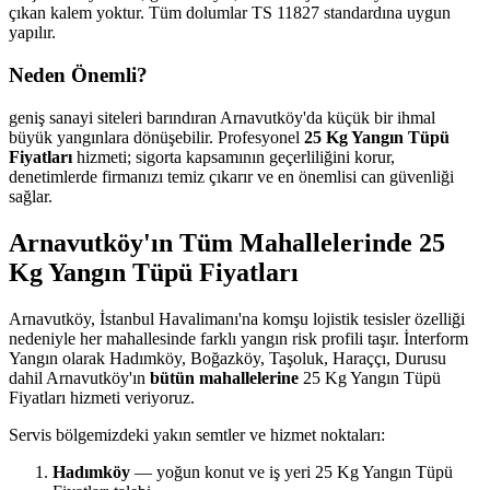
çıkan kalem yoktur. Tüm dolumlar TS 11827 standardına uygun
yapılır.
Neden Önemli?
geniş sanayi siteleri barındıran Arnavutköy'da küçük bir ihmal
büyük yangınlara dönüşebilir. Profesyonel
25 Kg Yangın Tüpü
Fiyatları
hizmeti; sigorta kapsamının geçerliliğini korur,
denetimlerde firmanızı temiz çıkarır ve en önemlisi can güvenliği
sağlar.
Arnavutköy'ın Tüm Mahallelerinde 25
Kg Yangın Tüpü Fiyatları
Arnavutköy, İstanbul Havalimanı'na komşu lojistik tesisler özelliği
nedeniyle her mahallesinde farklı yangın risk profili taşır. İnterform
Yangın olarak Hadımköy, Boğazköy, Taşoluk, Haraççı, Durusu
dahil Arnavutköy'ın
bütün mahallelerine
25 Kg Yangın Tüpü
Fiyatları hizmeti veriyoruz.
Servis bölgemizdeki yakın semtler ve hizmet noktaları:
Hadımköy
— yoğun konut ve iş yeri 25 Kg Yangın Tüpü