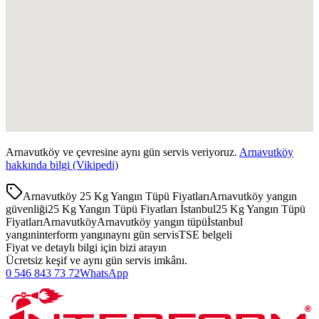
Arnavutköy
ve çevresine aynı gün servis veriyoruz.
Arnavutköy
hakkında bilgi (Vikipedi)
Arnavutköy 25 Kg Yangın Tüpü Fiyatları
Arnavutköy yangın
güvenliği
25 Kg Yangın Tüpü Fiyatları İstanbul
25 Kg Yangın Tüpü
Fiyatları
Arnavutköy
Arnavutköy yangın tüpü
İstanbul
yangın
interform yangın
aynı gün servis
TSE belgeli
Fiyat ve detaylı bilgi için bizi arayın
Ücretsiz keşif ve aynı gün servis imkânı.
0 546 843 73 72
WhatsApp