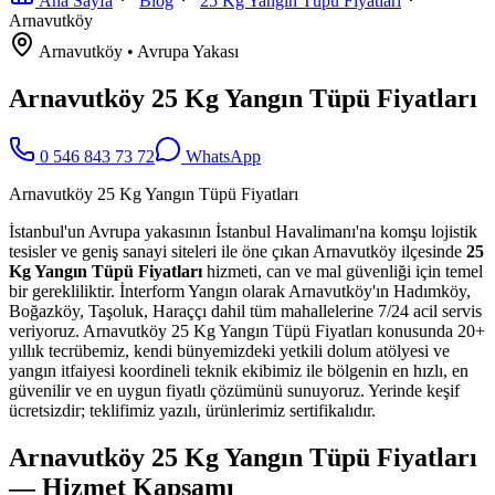
Ana Sayfa
Blog
25 Kg Yangın Tüpü Fiyatları
Arnavutköy
Arnavutköy
•
Avrupa
Yakası
Arnavutköy 25 Kg Yangın Tüpü Fiyatları
0 546 843 73 72
WhatsApp
Arnavutköy 25 Kg Yangın Tüpü Fiyatları
İstanbul'un Avrupa yakasının İstanbul Havalimanı'na komşu lojistik
tesisler ve geniş sanayi siteleri ile öne çıkan Arnavutköy ilçesinde
25
Kg Yangın Tüpü Fiyatları
hizmeti, can ve mal güvenliği için temel
bir gerekliliktir. İnterform Yangın olarak Arnavutköy'ın Hadımköy,
Boğazköy, Taşoluk, Haraççı dahil tüm mahallelerine 7/24 acil servis
veriyoruz. Arnavutköy 25 Kg Yangın Tüpü Fiyatları konusunda 20+
yıllık tecrübemiz, kendi bünyemizdeki yetkili dolum atölyesi ve
yangın itfaiyesi koordineli teknik ekibimiz ile bölgenin en hızlı, en
güvenilir ve en uygun fiyatlı çözümünü sunuyoruz. Yerinde keşif
ücretsizdir; teklifimiz yazılı, ürünlerimiz sertifikalıdır.
Arnavutköy 25 Kg Yangın Tüpü Fiyatları
— Hizmet Kapsamı