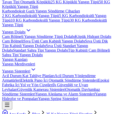
Tavan Tipi Otomatik Köpüklü
25 KG Köpüklü Yangın Tüpü
50 KG
Köpüklü Yangın Tüpü
Karbondioksit Gazlı Yangın Söndürme Cihazları
2 KG Karbondioksitli Yangın Tüpü
5 KG Karbondioksitli Yangın
Tüpü
10 KG Karbondioksitli Yangın Tüpü
30 KG Karbondioksitli
Yangın Tüpü
Yangın Dolabı
Cam Bölmeli Yangın Söndürme Tüpü Dolabı
Köpük Hidrant Dolabı
Cam Bölmeli
Sıva Üstü Cam Kabinli Yangın Dolabı
Sıva Üstü Dik
Tüp Kabinli Yangın Dolabı
Sıva Üstü Standart Yangın
Dolabı
Standart Sahra Tipi Yangın Dolabı
Tüp Kabinli Cam Bölmeli
Sahra Tipi Yangın Dolabı
Yangın Kapıları
Yangın Merdivenleri
Yangın Sistemleri
Acil Durum Kat Tahliye Planları
Acil Durum Yönlendirme
Armatürleri
Elektrik Pano İçi Otomatik Söndürme Sistemleri
Epoksi
Fabrika İçi Yol ve Yön Çizgileri
İş Güvenliği ve Uyarı
Levhaları
Güvenlik Kamerası Sistemleri
Otomatik Davlumbaz
Söndürme Sistemleri
Yangın Algılama ve Alarm Sistemleri
Yangın
Hidrofor ve Pompaları
Yangın Spring Sistemleri