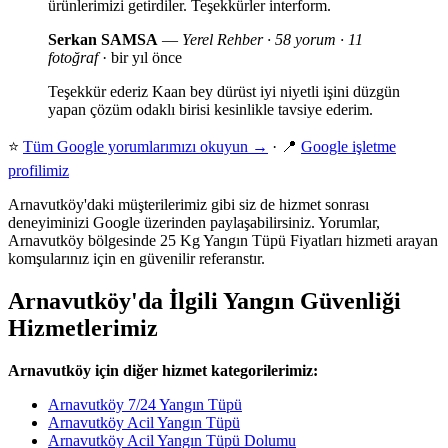
ürünlerimizi getirdiler. Teşekkürler interform.
Serkan SAMSA
—
Yerel Rehber · 58 yorum · 11
fotoğraf
· bir yıl önce
Teşekkür ederiz Kaan bey dürüst iyi niyetli işini düzgün
yapan çözüm odaklı birisi kesinlikle tavsiye ederim.
⭐
Tüm Google yorumlarımızı okuyun →
· 📍
Google işletme
profilimiz
Arnavutköy'daki müşterilerimiz gibi siz de hizmet sonrası
deneyiminizi Google üzerinden paylaşabilirsiniz. Yorumlar,
Arnavutköy bölgesinde 25 Kg Yangın Tüpü Fiyatları hizmeti arayan
komşularınız için en güvenilir referanstır.
Arnavutköy'da İlgili Yangın Güvenliği
Hizmetlerimiz
Arnavutköy için diğer hizmet kategorilerimiz:
Arnavutköy 7/24 Yangın Tüpü
Arnavutköy Acil Yangın Tüpü
Arnavutköy Acil Yangın Tüpü Dolumu