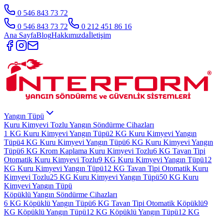
0 546 843 73 72
0 546 843 73 72
0 212 451 86 16
Ana Sayfa
Blog
Hakkımızda
İletişim
Yangın Tüpü
Kuru Kimyevi Tozlu Yangın Söndürme Cihazları
1 KG Kuru Kimyevi Yangın Tüpü
2 KG Kuru Kimyevi Yangın
Tüpü
4 KG Kuru Kimyevi Yangın Tüpü
6 KG Kuru Kimyevi Yangın
Tüpü
6 KG Krom Kaplama Kuru Kimyevi Tozlu
6 KG Tavan Tipi
Otomatik Kuru Kimyevi Tozlu
9 KG Kuru Kimyevi Yangın Tüpü
12
KG Kuru Kimyevi Yangın Tüpü
12 KG Tavan Tipi Otomatik Kuru
Kimyevi Tozlu
25 KG Kuru Kimyevi Yangın Tüpü
50 KG Kuru
Kimyevi Yangın Tüpü
Köpüklü Yangın Söndürme Cihazları
6 KG Köpüklü Yangın Tüpü
6 KG Tavan Tipi Otomatik Köpüklü
9
KG Köpüklü Yangın Tüpü
12 KG Köpüklü Yangın Tüpü
12 KG