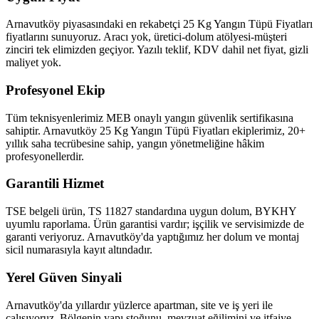
Arnavutköy piyasasındaki en rekabetçi 25 Kg Yangın Tüpü Fiyatları
fiyatlarını sunuyoruz. Aracı yok, üretici-dolum atölyesi-müşteri
zinciri tek elimizden geçiyor. Yazılı teklif, KDV dahil net fiyat, gizli
maliyet yok.
Profesyonel Ekip
Tüm teknisyenlerimiz MEB onaylı yangın güvenlik sertifikasına
sahiptir. Arnavutköy 25 Kg Yangın Tüpü Fiyatları ekiplerimiz, 20+
yıllık saha tecrübesine sahip, yangın yönetmeliğine hâkim
profesyonellerdir.
Garantili Hizmet
TSE belgeli ürün, TS 11827 standardına uygun dolum, BYKHY
uyumlu raporlama. Ürün garantisi vardır; işçilik ve servisimizde de
garanti veriyoruz. Arnavutköy'da yaptığımız her dolum ve montaj
sicil numarasıyla kayıt altındadır.
Yerel Güven Sinyali
Arnavutköy'da yıllardır yüzlerce apartman, site ve iş yeri ile
çalışıyoruz. Bölgenin yapı stoğunu, mevzuat eğilimini ve itfaiye