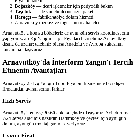
Fiyatları talebi
Boğazköy
— ticari işletmeler için periyodik bakım
Taşoluk
— site yönetimlerine özel paket
Haraççı
— fabrika/atölye dolum hizmeti
Arnavutköy merkez ve diğer tüm mahalleler
Arnavutköy'a komşu bölgelerle de aynı gün servis koordinasyonu
yapıyoruz. 25 Kg Yangın Tüpü Fiyatları hizmetimiz Arnavutköy
dışına da uzanır; talebiniz olursa Anadolu ve Avrupa yakasının
tamamına ulaşıyoruz.
Arnavutköy'da İnterform Yangın'ı Tercih
Etmenin Avantajları
Arnavutköy 25 Kg Yangın Tüpü Fiyatları hizmetinde bizi diğer
firmalardan ayıran somut farklar:
Hızlı Servis
Arnavutköy'a en geç 30-60 dakika içinde ulaşıyoruz. Acil durumda
7/24 servis aracımız hazırdır. Hadımköy ve çevresi için aynı gün
dolum, aynı gün montaj garantisi veriyoruz.
Uygun Fiyat