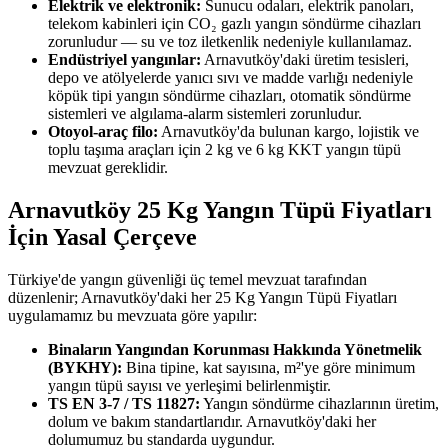
Elektrik ve elektronik:
Sunucu odaları, elektrik panoları,
telekom kabinleri için CO₂ gazlı yangın söndürme cihazları
zorunludur — su ve toz iletkenlik nedeniyle kullanılamaz.
Endüstriyel yangınlar:
Arnavutköy'daki üretim tesisleri,
depo ve atölyelerde yanıcı sıvı ve madde varlığı nedeniyle
köpük tipi yangın söndürme cihazları, otomatik söndürme
sistemleri ve algılama-alarm sistemleri zorunludur.
Otoyol-araç filo:
Arnavutköy'da bulunan kargo, lojistik ve
toplu taşıma araçları için 2 kg ve 6 kg KKT yangın tüpü
mevzuat gereklidir.
Arnavutköy 25 Kg Yangın Tüpü Fiyatları
İçin Yasal Çerçeve
Türkiye'de yangın güvenliği üç temel mevzuat tarafından
düzenlenir; Arnavutköy'daki her 25 Kg Yangın Tüpü Fiyatları
uygulamamız bu mevzuata göre yapılır:
Binaların Yangından Korunması Hakkında Yönetmelik
(BYKHY):
Bina tipine, kat sayısına, m²'ye göre minimum
yangın tüpü sayısı ve yerleşimi belirlenmiştir.
TS EN 3-7 / TS 11827:
Yangın söndürme cihazlarının üretim,
dolum ve bakım standartlarıdır. Arnavutköy'daki her
dolumumuz bu standarda uygundur.