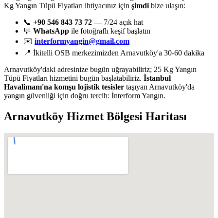
Kg Yangın Tüpü Fiyatları ihtiyacınız için
şimdi
bize ulaşın:
📞
+90 546 843 73 72
— 7/24 açık hat
💬
WhatsApp
ile fotoğraflı keşif başlatın
✉️
interformyangin@gmail.com
📍 İkitelli OSB merkezimizden Arnavutköy'a 30-60 dakika
Arnavutköy'daki adresinize bugün uğrayabiliriz; 25 Kg Yangın
Tüpü Fiyatları hizmetini bugün başlatabiliriz.
İstanbul
Havalimanı'na komşu lojistik tesisler
taşıyan Arnavutköy'da
yangın güvenliği için doğru tercih: İnterform Yangın.
Arnavutköy
Hizmet Bölgesi Haritası