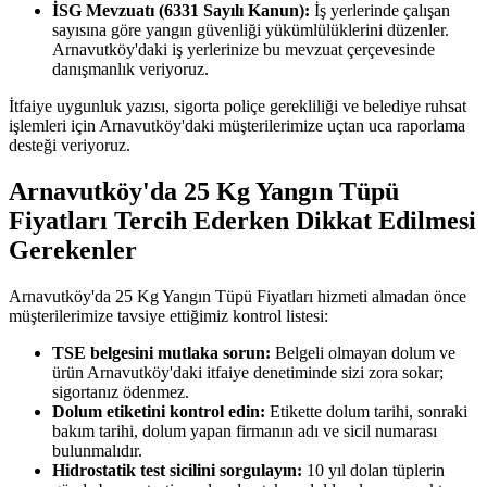
İSG Mevzuatı (6331 Sayılı Kanun):
İş yerlerinde çalışan
sayısına göre yangın güvenliği yükümlülüklerini düzenler.
Arnavutköy'daki iş yerlerinize bu mevzuat çerçevesinde
danışmanlık veriyoruz.
İtfaiye uygunluk yazısı, sigorta poliçe gerekliliği ve belediye ruhsat
işlemleri için Arnavutköy'daki müşterilerimize uçtan uca raporlama
desteği veriyoruz.
Arnavutköy'da 25 Kg Yangın Tüpü
Fiyatları Tercih Ederken Dikkat Edilmesi
Gerekenler
Arnavutköy'da 25 Kg Yangın Tüpü Fiyatları hizmeti almadan önce
müşterilerimize tavsiye ettiğimiz kontrol listesi:
TSE belgesini mutlaka sorun:
Belgeli olmayan dolum ve
ürün Arnavutköy'daki itfaiye denetiminde sizi zora sokar;
sigortanız ödenmez.
Dolum etiketini kontrol edin:
Etikette dolum tarihi, sonraki
bakım tarihi, dolum yapan firmanın adı ve sicil numarası
bulunmalıdır.
Hidrostatik test sicilini sorgulayın:
10 yıl dolan tüplerin