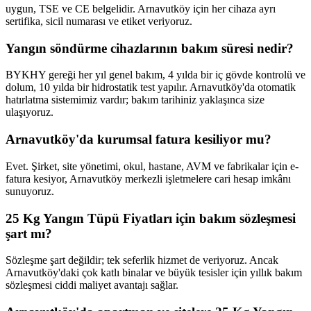
uygun, TSE ve CE belgelidir. Arnavutköy için her cihaza ayrı
sertifika, sicil numarası ve etiket veriyoruz.
Yangın söndürme cihazlarının bakım süresi nedir?
BYKHY gereği her yıl genel bakım, 4 yılda bir iç gövde kontrolü ve
dolum, 10 yılda bir hidrostatik test yapılır. Arnavutköy'da otomatik
hatırlatma sistemimiz vardır; bakım tarihiniz yaklaşınca size
ulaşıyoruz.
Arnavutköy'da kurumsal fatura kesiliyor mu?
Evet. Şirket, site yönetimi, okul, hastane, AVM ve fabrikalar için e-
fatura kesiyor, Arnavutköy merkezli işletmelere cari hesap imkânı
sunuyoruz.
25 Kg Yangın Tüpü Fiyatları için bakım sözleşmesi
şart mı?
Sözleşme şart değildir; tek seferlik hizmet de veriyoruz. Ancak
Arnavutköy'daki çok katlı binalar ve büyük tesisler için yıllık bakım
sözleşmesi ciddi maliyet avantajı sağlar.