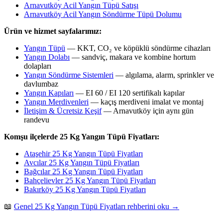
Arnavutköy Acil Yangın Tüpü Satışı
Arnavutköy Acil Yangın Söndürme Tüpü Dolumu
Ürün ve hizmet sayfalarımız:
Yangın Tüpü
— KKT, CO₂ ve köpüklü söndürme cihazları
Yangın Dolabı
— sandviç, makara ve kombine hortum
dolapları
Yangın Söndürme Sistemleri
— algılama, alarm, sprinkler ve
davlumbaz
Yangın Kapıları
— EI 60 / EI 120 sertifikalı kapılar
Yangın Merdivenleri
— kaçış merdiveni imalat ve montaj
İletişim & Ücretsiz Keşif
— Arnavutköy için aynı gün
randevu
Komşu ilçelerde 25 Kg Yangın Tüpü Fiyatları:
Ataşehir 25 Kg Yangın Tüpü Fiyatları
Avcılar 25 Kg Yangın Tüpü Fiyatları
Bağcılar 25 Kg Yangın Tüpü Fiyatları
Bahçelievler 25 Kg Yangın Tüpü Fiyatları
Bakırköy 25 Kg Yangın Tüpü Fiyatları
📖
Genel 25 Kg Yangın Tüpü Fiyatları rehberini oku →