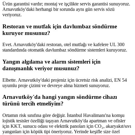
Ürün garantisi vardır; montaj ve işçilikte servis garantisi sunuyoruz.
Arnavutköy'daki herhangi bir sorunda aynı gün servis sözü
veriyoruz.
Restoran ve mutfak için davlumbaz söndürme
kuruyor musunuz?
Evet. Arnavutköy'daki restoran, otel mutfağı ve kafelere UL 300
standardında otomatik davlumbaz söndürme sistemleri kuruyoruz.
Yangın algılama ve alarm sistemleri için
danışmanlık veriyor musunuz?
Elbette. Arnavutköy'daki projeniz için ücretsiz risk analizi, EN 54
uyumlu proje çizimi ve devreye alma hizmeti sunuyoruz.
Arnavutköy'da hangi yangın söndürme cihazı
türünü tercih etmeliyim?
Ortamın risk sınıfına göre değişir. İstanbul Havalimanı'na komşu
lojistik tesisler özelliği taşıyan Arnavutköy'da apartman ve ofisler
için KKT, sunucu odası ve elektrik panoları için CO₂, akaryakıt/sıvı
yangınları için köpük tipi öneriyoruz. Yerinde keşifle size özel