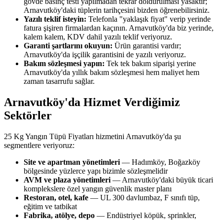
gövde basınç testi yapılmadan tekrar doldurulması yasaktır;
Arnavutköy'daki tüplerin tarihçesini bizden öğrenebilirsiniz.
Yazılı teklif isteyin:
Telefonla "yaklaşık fiyat" verip yerinde
fatura şişiren firmalardan kaçının. Arnavutköy'da biz yerinde,
kalem kalem, KDV dahil yazılı teklif veriyoruz.
Garanti şartlarını okuyun:
Ürün garantisi vardır;
Arnavutköy'da işçilik garantisini de yazılı veriyoruz.
Bakım sözleşmesi yapın:
Tek tek bakım siparişi yerine
Arnavutköy'da yıllık bakım sözleşmesi hem maliyet hem
zaman tasarrufu sağlar.
Arnavutköy'da Hizmet Verdiğimiz
Sektörler
25 Kg Yangın Tüpü Fiyatları hizmetini Arnavutköy'da şu
segmentlere veriyoruz:
Site ve apartman yönetimleri
— Hadımköy, Boğazköy
bölgesinde yüzlerce yapı bizimle sözleşmelidir
AVM ve plaza yönetimleri
— Arnavutköy'daki büyük ticari
komplekslere özel yangın güvenlik master planı
Restoran, otel, kafe
— UL 300 davlumbaz, F sınıfı tüp,
eğitim ve tatbikat
Fabrika, atölye, depo
— Endüstriyel köpük, sprinkler,