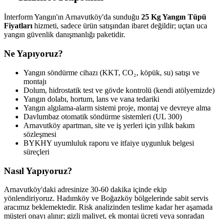
İnterform Yangın'ın Arnavutköy'da sunduğu
25 Kg Yangın Tüpü
Fiyatları
hizmeti, sadece ürün satışından ibaret değildir; uçtan uca
yangın güvenlik danışmanlığı paketidir.
Ne Yapıyoruz?
Yangın söndürme cihazı (KKT, CO₂, köpük, su) satışı ve
montajı
Dolum, hidrostatik test ve gövde kontrolü (kendi atölyemizde)
Yangın dolabı, hortum, lans ve vana tedariki
Yangın algılama-alarm sistemi proje, montaj ve devreye alma
Davlumbaz otomatik söndürme sistemleri (UL 300)
Arnavutköy apartman, site ve iş yerleri için yıllık bakım
sözleşmesi
BYKHY uyumluluk raporu ve itfaiye uygunluk belgesi
süreçleri
Nasıl Yapıyoruz?
Arnavutköy'daki adresinize 30-60 dakika içinde ekip
yönlendiriyoruz. Hadımköy ve Boğazköy bölgelerinde sabit servis
aracımız beklemektedir. Risk analizinden teslime kadar her aşamada
müşteri onayı alınır; gizli maliyet, ek montaj ücreti veya sonradan