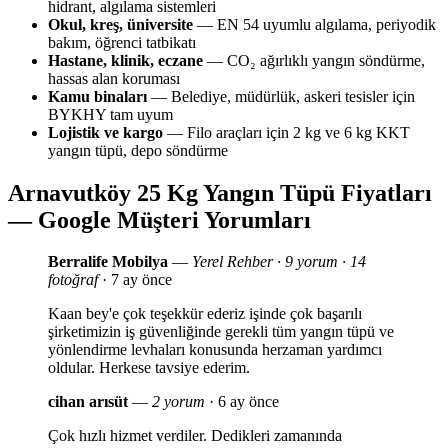
hidrant, algılama sistemleri
Okul, kreş, üniversite
— EN 54 uyumlu algılama, periyodik
bakım, öğrenci tatbikatı
Hastane, klinik, eczane
— CO₂ ağırlıklı yangın söndürme,
hassas alan koruması
Kamu binaları
— Belediye, müdürlük, askeri tesisler için
BYKHY tam uyum
Lojistik ve kargo
— Filo araçları için 2 kg ve 6 kg KKT
yangın tüpü, depo söndürme
Arnavutköy 25 Kg Yangın Tüpü Fiyatları
— Google Müşteri Yorumları
Berralife Mobilya
—
Yerel Rehber · 9 yorum · 14
fotoğraf
· 7 ay önce
Kaan bey'e çok teşekkür ederiz işinde çok başarılı
şirketimizin iş güvenliğinde gerekli tüm yangın tüpü ve
yönlendirme levhaları konusunda herzaman yardımcı
oldular. Herkese tavsiye ederim.
cihan arısüt
—
2 yorum
· 6 ay önce
Çok hızlı hizmet verdiler. Dedikleri zamanında