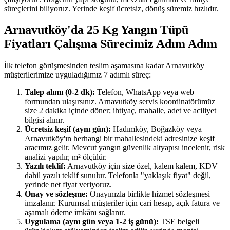
süreçlerini biliyoruz. Yerinde keşif ücretsiz, dönüş süremiz hızlıdır.
Arnavutköy'da 25 Kg Yangın Tüpü
Fiyatları Çalışma Sürecimiz Adım Adım
İlk telefon görüşmesinden teslim aşamasına kadar Arnavutköy
müşterilerimize uyguladığımız 7 adımlı süreç:
Talep alımı (0-2 dk):
Telefon, WhatsApp veya web
formundan ulaşırsınız. Arnavutköy servis koordinatörümüz
size 2 dakika içinde döner; ihtiyaç, mahalle, adet ve aciliyet
bilgisi alınır.
Ücretsiz keşif (aynı gün):
Hadımköy, Boğazköy veya
Arnavutköy'ın herhangi bir mahallesindeki adresinize keşif
aracımız gelir. Mevcut yangın güvenlik altyapısı incelenir, risk
analizi yapılır, m² ölçülür.
Yazılı teklif:
Arnavutköy için size özel, kalem kalem, KDV
dahil yazılı teklif sunulur. Telefonla "yaklaşık fiyat" değil,
yerinde net fiyat veriyoruz.
Onay ve sözleşme:
Onayınızla birlikte hizmet sözleşmesi
imzalanır. Kurumsal müşteriler için cari hesap, açık fatura ve
aşamalı ödeme imkânı sağlanır.
Uygulama (aynı gün veya 1-2 iş günü):
TSE belgeli