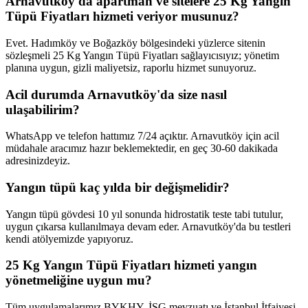
Arnavutköy'da apartman ve sitelere 25 Kg Yangın
Tüpü Fiyatları hizmeti veriyor musunuz?
Evet. Hadımköy ve Boğazköy bölgesindeki yüzlerce sitenin
sözleşmeli 25 Kg Yangın Tüpü Fiyatları sağlayıcısıyız; yönetim
planına uygun, gizli maliyetsiz, raporlu hizmet sunuyoruz.
Acil durumda Arnavutköy'da size nasıl
ulaşabilirim?
WhatsApp ve telefon hattımız 7/24 açıktır. Arnavutköy için acil
müdahale aracımız hazır beklemektedir, en geç 30-60 dakikada
adresinizdeyiz.
Yangın tüpü kaç yılda bir değişmelidir?
Yangın tüpü gövdesi 10 yıl sonunda hidrostatik teste tabi tutulur,
uygun çıkarsa kullanılmaya devam eder. Arnavutköy'da bu testleri
kendi atölyemizde yapıyoruz.
25 Kg Yangın Tüpü Fiyatları hizmeti yangın
yönetmeliğine uygun mu?
Tüm uygulamalarımız BYKHY, İSG mevzuatı ve İstanbul İtfaiyesi