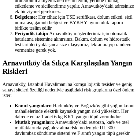
ürün/dolum atölyemizden teslim edilir, yerinde montaj,
etiketleme ve sicillendirme yapılır. Arnavutköy'daki adresinize
ek bir ziyaret gerekmez.
Belgeleme:
Her cihaz için TSE sertifikası, dolum etiketi, sicil
numarası, garanti belgesi ve BYKHY uyumluluk raporu
birlikte teslim edilir.
Periyodik takip:
Arnavutköy müşterilerimiz için otomatik
hatırlatma sistemine alınırsınız. Bakım, dolum ve hidrostatik
test tarihleri yaklaşınca size ulaşıyoruz; tekrar arayıp randevu
vermenize gerek yok.
Arnavutköy'da Sıkça Karşılaşılan Yangın
Riskleri
Arnavutköy, İstanbul Havalimanı'na komşu lojistik tesisler ve geniş
sanayi siteleri özelliği nedeniyle aşağıdaki risk gruplarına özel önlem
ister:
Konut yangınları:
Hadımköy ve Boğazköy gibi yoğun konut
mahallelerinde elektrik kaynaklı yangın riski yüksektir. Her
dairede en az 1 adet 6 kg KKT yangın tüpü zorunludur.
Mutfak yangınları:
Arnavutköy'daki restoran, kafe ve otel
mutfaklarında yağ alev alma riski nedeniyle UL 300
davlumbaz söndürme sistemi ve F sınıfı yangın tüpü gerekir.