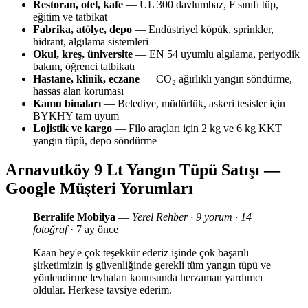
Restoran, otel, kafe
— UL 300 davlumbaz, F sınıfı tüp,
eğitim ve tatbikat
Fabrika, atölye, depo
— Endüstriyel köpük, sprinkler,
hidrant, algılama sistemleri
Okul, kreş, üniversite
— EN 54 uyumlu algılama, periyodik
bakım, öğrenci tatbikatı
Hastane, klinik, eczane
— CO₂ ağırlıklı yangın söndürme,
hassas alan koruması
Kamu binaları
— Belediye, müdürlük, askeri tesisler için
BYKHY tam uyum
Lojistik ve kargo
— Filo araçları için 2 kg ve 6 kg KKT
yangın tüpü, depo söndürme
Arnavutköy 9 Lt Yangın Tüpü Satışı —
Google Müşteri Yorumları
Berralife Mobilya
—
Yerel Rehber · 9 yorum · 14
fotoğraf
· 7 ay önce
Kaan bey'e çok teşekkür ederiz işinde çok başarılı
şirketimizin iş güvenliğinde gerekli tüm yangın tüpü ve
yönlendirme levhaları konusunda herzaman yardımcı
oldular. Herkese tavsiye ederim.