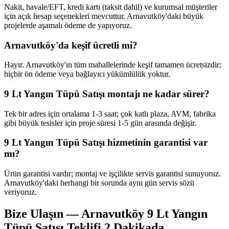
Nakit, havale/EFT, kredi kartı (taksit dahil) ve kurumsal müşteriler
için açık hesap seçenekleri mevcuttur. Arnavutköy'daki büyük
projelerde aşamalı ödeme de yapıyoruz.
Arnavutköy'da keşif ücretli mi?
Hayır. Arnavutköy'ın tüm mahallelerinde keşif tamamen ücretsizdir;
hiçbir ön ödeme veya bağlayıcı yükümlülük yoktur.
9 Lt Yangın Tüpü Satışı montajı ne kadar sürer?
Tek bir adres için ortalama 1-3 saat; çok katlı plaza, AVM, fabrika
gibi büyük tesisler için proje süresi 1-5 gün arasında değişir.
9 Lt Yangın Tüpü Satışı hizmetinin garantisi var
mı?
Ürün garantisi vardır; montaj ve işçilikte servis garantisi sunuyoruz.
Arnavutköy'daki herhangi bir sorunda aynı gün servis sözü
veriyoruz.
Bize Ulaşın — Arnavutköy 9 Lt Yangın
Tüpü Satışı Teklifi 2 Dakikada