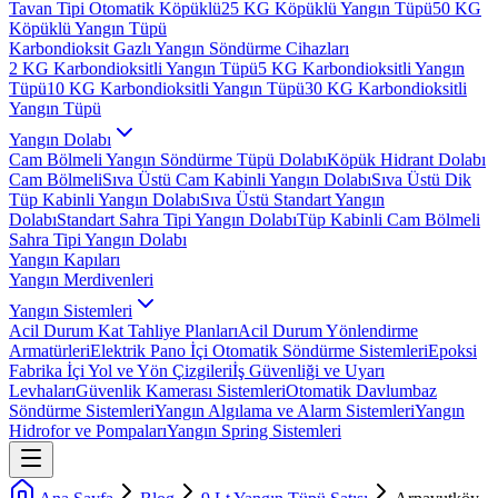
Tavan Tipi Otomatik Köpüklü
25 KG Köpüklü Yangın Tüpü
50 KG
Köpüklü Yangın Tüpü
Karbondioksit Gazlı Yangın Söndürme Cihazları
2 KG Karbondioksitli Yangın Tüpü
5 KG Karbondioksitli Yangın
Tüpü
10 KG Karbondioksitli Yangın Tüpü
30 KG Karbondioksitli
Yangın Tüpü
Yangın Dolabı
Cam Bölmeli Yangın Söndürme Tüpü Dolabı
Köpük Hidrant Dolabı
Cam Bölmeli
Sıva Üstü Cam Kabinli Yangın Dolabı
Sıva Üstü Dik
Tüp Kabinli Yangın Dolabı
Sıva Üstü Standart Yangın
Dolabı
Standart Sahra Tipi Yangın Dolabı
Tüp Kabinli Cam Bölmeli
Sahra Tipi Yangın Dolabı
Yangın Kapıları
Yangın Merdivenleri
Yangın Sistemleri
Acil Durum Kat Tahliye Planları
Acil Durum Yönlendirme
Armatürleri
Elektrik Pano İçi Otomatik Söndürme Sistemleri
Epoksi
Fabrika İçi Yol ve Yön Çizgileri
İş Güvenliği ve Uyarı
Levhaları
Güvenlik Kamerası Sistemleri
Otomatik Davlumbaz
Söndürme Sistemleri
Yangın Algılama ve Alarm Sistemleri
Yangın
Hidrofor ve Pompaları
Yangın Spring Sistemleri