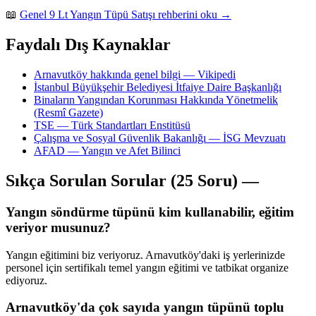
📖
Genel 9 Lt Yangın Tüpü Satışı rehberini oku →
Faydalı Dış Kaynaklar
Arnavutköy hakkında genel bilgi — Vikipedi
İstanbul Büyükşehir Belediyesi İtfaiye Daire Başkanlığı
Binaların Yangından Korunması Hakkında Yönetmelik
(Resmî Gazete)
TSE — Türk Standartları Enstitüsü
Çalışma ve Sosyal Güvenlik Bakanlığı — İSG Mevzuatı
AFAD — Yangın ve Afet Bilinci
Sıkça Sorulan Sorular (25 Soru) —
Yangın söndürme tüpünü kim kullanabilir, eğitim
veriyor musunuz?
Yangın eğitimini biz veriyoruz. Arnavutköy'daki iş yerlerinizde
personel için sertifikalı temel yangın eğitimi ve tatbikat organize
ediyoruz.
Arnavutköy'da çok sayıda yangın tüpünü toplu