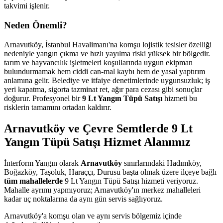
takvimi işlenir.
Neden Önemli?
Arnavutköy, İstanbul Havalimanı'na komşu lojistik tesisler özelliği
nedeniyle yangın çıkma ve hızlı yayılma riski yüksek bir bölgedir.
tarım ve hayvancılık işletmeleri koşullarında uygun ekipman
bulundurmamak hem ciddi can-mal kaybı hem de yasal yaptırım
anlamına gelir. Belediye ve itfaiye denetimlerinde uygunsuzluk; iş
yeri kapatma, sigorta tazminat ret, ağır para cezası gibi sonuçlar
doğurur. Profesyonel bir
9 Lt Yangın Tüpü Satışı
hizmeti bu
risklerin tamamını ortadan kaldırır.
Arnavutköy ve Çevre Semtlerde 9 Lt
Yangın Tüpü Satışı Hizmet Alanımız
İnterform Yangın olarak
Arnavutköy
sınırlarındaki Hadımköy,
Boğazköy, Taşoluk, Haraççı, Durusu başta olmak üzere ilçeye bağlı
tüm mahallelerde
9 Lt Yangın Tüpü Satışı hizmeti veriyoruz.
Mahalle ayrımı yapmıyoruz; Arnavutköy'ın merkez mahalleleri
kadar uç noktalarına da aynı gün servis sağlıyoruz.
Arnavutköy'a komşu olan ve aynı servis bölgemiz içinde