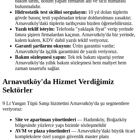
bakım tarihi, dolum yapan firmanın adı ve sicil numarası
bulunmalıdır.
Hidrostatik test sicilini sorgulayın:
10 yıl dolan tüplerin
gövde basınç testi yapılmadan tekrar doldurulması yasaktır;
Arnavutköy'daki tüplerin tarihçesini bizden öğrenebilirsiniz.
Yazılı teklif isteyin:
Telefonla "yaklaşık fiyat" verip yerinde
fatura şişiren firmalardan kaçının. Arnavutköy'da biz yerinde,
kalem kalem, KDV dahil yazılı teklif veriyoruz.
Garanti şartlarını okuyun:
Ürün garantisi vardır;
Arnavutköy'da işçilik garantisini de yazılı veriyoruz.
Bakım sözleşmesi yapın:
Tek tek bakım siparişi yerine
Arnavutköy'da yıllık bakım sözleşmesi hem maliyet hem
zaman tasarrufu sağlar.
Arnavutköy'da Hizmet Verdiğimiz
Sektörler
9 Lt Yangın Tüpü Satışı hizmetini Arnavutköy'da şu segmentlere
veriyoruz:
Site ve apartman yönetimleri
— Hadımköy, Boğazköy
bölgesinde yüzlerce yapı bizimle sözleşmelidir
AVM ve plaza yönetimleri
— Arnavutköy'daki büyük ticari
komplekslere özel yangın güvenlik master planı