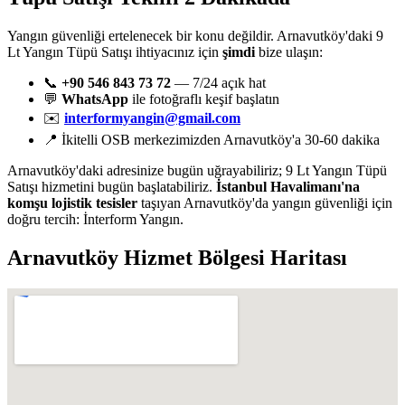
Yangın güvenliği ertelenecek bir konu değildir. Arnavutköy'daki 9
Lt Yangın Tüpü Satışı ihtiyacınız için
şimdi
bize ulaşın:
📞
+90 546 843 73 72
— 7/24 açık hat
💬
WhatsApp
ile fotoğraflı keşif başlatın
✉️
interformyangin@gmail.com
📍 İkitelli OSB merkezimizden Arnavutköy'a 30-60 dakika
Arnavutköy'daki adresinize bugün uğrayabiliriz; 9 Lt Yangın Tüpü
Satışı hizmetini bugün başlatabiliriz.
İstanbul Havalimanı'na
komşu lojistik tesisler
taşıyan Arnavutköy'da yangın güvenliği için
doğru tercih: İnterform Yangın.
Arnavutköy
Hizmet Bölgesi Haritası