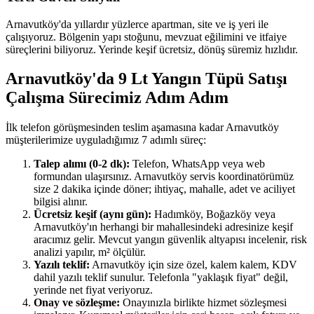
Arnavutköy'da yıllardır yüzlerce apartman, site ve iş yeri ile
çalışıyoruz. Bölgenin yapı stoğunu, mevzuat eğilimini ve itfaiye
süreçlerini biliyoruz. Yerinde keşif ücretsiz, dönüş süremiz hızlıdır.
Arnavutköy'da 9 Lt Yangın Tüpü Satışı
Çalışma Sürecimiz Adım Adım
İlk telefon görüşmesinden teslim aşamasına kadar Arnavutköy
müşterilerimize uyguladığımız 7 adımlı süreç:
Talep alımı (0-2 dk):
Telefon, WhatsApp veya web
formundan ulaşırsınız. Arnavutköy servis koordinatörümüz
size 2 dakika içinde döner; ihtiyaç, mahalle, adet ve aciliyet
bilgisi alınır.
Ücretsiz keşif (aynı gün):
Hadımköy, Boğazköy veya
Arnavutköy'ın herhangi bir mahallesindeki adresinize keşif
aracımız gelir. Mevcut yangın güvenlik altyapısı incelenir, risk
analizi yapılır, m² ölçülür.
Yazılı teklif:
Arnavutköy için size özel, kalem kalem, KDV
dahil yazılı teklif sunulur. Telefonla "yaklaşık fiyat" değil,
yerinde net fiyat veriyoruz.
Onay ve sözleşme:
Onayınızla birlikte hizmet sözleşmesi