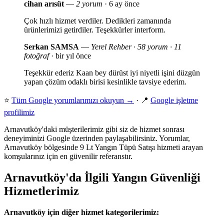
cihan arısüt
—
2 yorum
· 6 ay önce
Çok hızlı hizmet verdiler. Dedikleri zamanında
ürünlerimizi getirdiler. Teşekkürler interform.
Serkan SAMSA
—
Yerel Rehber · 58 yorum · 11
fotoğraf
· bir yıl önce
Teşekkür ederiz Kaan bey dürüst iyi niyetli işini düzgün
yapan çözüm odaklı birisi kesinlikle tavsiye ederim.
⭐
Tüm Google yorumlarımızı okuyun →
· 📍
Google işletme
profilimiz
Arnavutköy'daki müşterilerimiz gibi siz de hizmet sonrası
deneyiminizi Google üzerinden paylaşabilirsiniz. Yorumlar,
Arnavutköy bölgesinde 9 Lt Yangın Tüpü Satışı hizmeti arayan
komşularınız için en güvenilir referanstır.
Arnavutköy'da İlgili Yangın Güvenliği
Hizmetlerimiz
Arnavutköy için diğer hizmet kategorilerimiz: