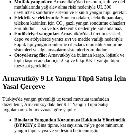
Mutfak yangınları:
Arnavutköy'daki restoran, kafe ve otel
mutfaklarında yağ alev alma riski nedeniyle UL 300
davlumbaz söndürme sistemi ve F sınıfı yangın tüpü gerekir.
Elektrik ve elektronik:
Sunucu odaları, elektrik panoları,
telekom kabinleri için CO₂ gazlı yangın söndürme cihazları
zorunludur — su ve toz iletkenlik nedeniyle kullanılamaz.
Endüstriyel yangınlar:
Arnavutköy'daki üretim tesisleri,
depo ve atölyelerde yanıcı sıvı ve madde varlığı nedeniyle
köpük tipi yangın söndürme cihazları, otomatik söndürme
sistemleri ve algılama-alarm sistemleri zorunludur.
Otoyol-araç filo:
Arnavutköy'da bulunan kargo, lojistik ve
toplu taşıma araçları için 2 kg ve 6 kg KKT yangın tüpü
mevzuat gereklidir.
Arnavutköy 9 Lt Yangın Tüpü Satışı İçin
Yasal Çerçeve
Türkiye'de yangın güvenliği üç temel mevzuat tarafından
düzenlenir; Arnavutköy'daki her 9 Lt Yangın Tüpü Satışı
uygulamamız bu mevzuata göre yapılır:
Binaların Yangından Korunması Hakkında Yönetmelik
(BYKHY):
Bina tipine, kat sayısına, m²'ye göre minimum
yangın tüpü sayısı ve yerleşimi belirlenmiştir.