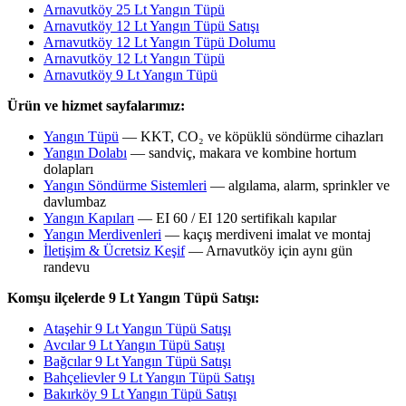
Arnavutköy 25 Lt Yangın Tüpü
Arnavutköy 12 Lt Yangın Tüpü Satışı
Arnavutköy 12 Lt Yangın Tüpü Dolumu
Arnavutköy 12 Lt Yangın Tüpü
Arnavutköy 9 Lt Yangın Tüpü
Ürün ve hizmet sayfalarımız:
Yangın Tüpü
— KKT, CO₂ ve köpüklü söndürme cihazları
Yangın Dolabı
— sandviç, makara ve kombine hortum
dolapları
Yangın Söndürme Sistemleri
— algılama, alarm, sprinkler ve
davlumbaz
Yangın Kapıları
— EI 60 / EI 120 sertifikalı kapılar
Yangın Merdivenleri
— kaçış merdiveni imalat ve montaj
İletişim & Ücretsiz Keşif
— Arnavutköy için aynı gün
randevu
Komşu ilçelerde 9 Lt Yangın Tüpü Satışı:
Ataşehir 9 Lt Yangın Tüpü Satışı
Avcılar 9 Lt Yangın Tüpü Satışı
Bağcılar 9 Lt Yangın Tüpü Satışı
Bahçelievler 9 Lt Yangın Tüpü Satışı
Bakırköy 9 Lt Yangın Tüpü Satışı