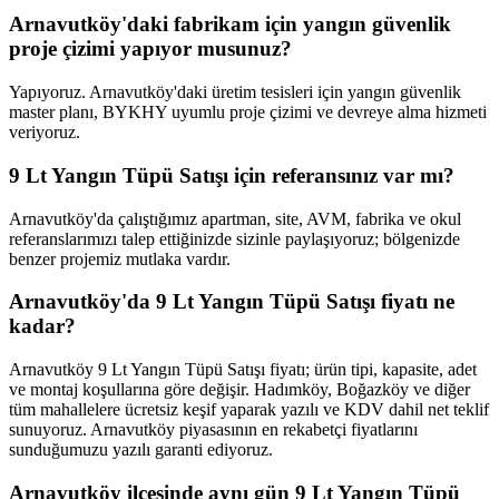
Arnavutköy'daki fabrikam için yangın güvenlik
proje çizimi yapıyor musunuz?
Yapıyoruz. Arnavutköy'daki üretim tesisleri için yangın güvenlik
master planı, BYKHY uyumlu proje çizimi ve devreye alma hizmeti
veriyoruz.
9 Lt Yangın Tüpü Satışı için referansınız var mı?
Arnavutköy'da çalıştığımız apartman, site, AVM, fabrika ve okul
referanslarımızı talep ettiğinizde sizinle paylaşıyoruz; bölgenizde
benzer projemiz mutlaka vardır.
Arnavutköy'da 9 Lt Yangın Tüpü Satışı fiyatı ne
kadar?
Arnavutköy 9 Lt Yangın Tüpü Satışı fiyatı; ürün tipi, kapasite, adet
ve montaj koşullarına göre değişir. Hadımköy, Boğazköy ve diğer
tüm mahallelere ücretsiz keşif yaparak yazılı ve KDV dahil net teklif
sunuyoruz. Arnavutköy piyasasının en rekabetçi fiyatlarını
sunduğumuzu yazılı garanti ediyoruz.
Arnavutköy ilçesinde aynı gün 9 Lt Yangın Tüpü