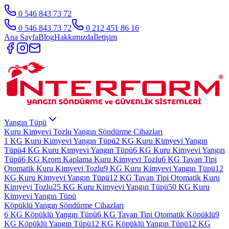
0 546 843 73 72
0 546 843 73 72
0 212 451 86 16
Ana Sayfa
Blog
Hakkımızda
İletişim
Yangın Tüpü
Kuru Kimyevi Tozlu Yangın Söndürme Cihazları
1 KG Kuru Kimyevi Yangın Tüpü
2 KG Kuru Kimyevi Yangın
Tüpü
4 KG Kuru Kimyevi Yangın Tüpü
6 KG Kuru Kimyevi Yangın
Tüpü
6 KG Krom Kaplama Kuru Kimyevi Tozlu
6 KG Tavan Tipi
Otomatik Kuru Kimyevi Tozlu
9 KG Kuru Kimyevi Yangın Tüpü
12
KG Kuru Kimyevi Yangın Tüpü
12 KG Tavan Tipi Otomatik Kuru
Kimyevi Tozlu
25 KG Kuru Kimyevi Yangın Tüpü
50 KG Kuru
Kimyevi Yangın Tüpü
Köpüklü Yangın Söndürme Cihazları
6 KG Köpüklü Yangın Tüpü
6 KG Tavan Tipi Otomatik Köpüklü
9
KG Köpüklü Yangın Tüpü
12 KG Köpüklü Yangın Tüpü
12 KG