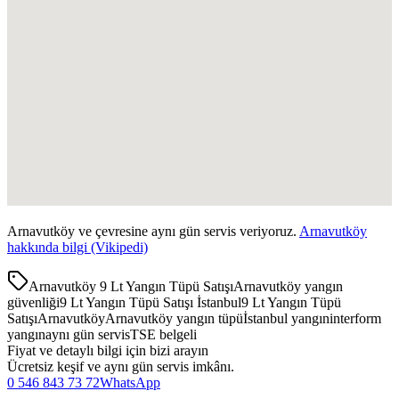
Arnavutköy
ve çevresine aynı gün servis veriyoruz.
Arnavutköy
hakkında bilgi (Vikipedi)
Arnavutköy 9 Lt Yangın Tüpü Satışı
Arnavutköy yangın
güvenliği
9 Lt Yangın Tüpü Satışı İstanbul
9 Lt Yangın Tüpü
Satışı
Arnavutköy
Arnavutköy yangın tüpü
İstanbul yangın
interform
yangın
aynı gün servis
TSE belgeli
Fiyat ve detaylı bilgi için bizi arayın
Ücretsiz keşif ve aynı gün servis imkânı.
0 546 843 73 72
WhatsApp