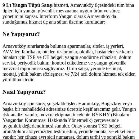
9 Lt Yangın Tüpü Satışı
hizmeti, Arnavutköy ilçesindeki tüm bina
tipleri için yangın güvenlik mevzuatına uygun ürün ve süreç
yönetimini kapsar. İnterform Yangın olarak Arnavutköy'da
sunduğumuz hizmet üç ana sütun üzerine kuruludur:
Ne Yapıyoruz?
Arnavutköy sınırlarında bulunan apartmanlar, siteler, iş yerleri,
AVM'ler, fabrikalar, oteller, restoranlar, okullar, hastaneler ve kamu
binaları için TSE ve CE belgeli yangın söndürme cihazları, dolum
servisi, periyodik bakım, kontrol etiketleme ve yangın güvenlik
mevzuat raporlaması sağlıyoruz. Ürün satışı, yerinde teslimat,
montaj, yıllık bakım sözleşmesi ve 7/24 acil dolum hizmeti tek elden
yürütülmektedir.
Nasıl Yapıyoruz?
Arnavutköy için süreç şu şekilde işler: Hadımköy, Boğazköy veya
başka bir mahalledeki adresinize ücretsiz keşif aracımız gelir. Yangın
risk analizi yapılır, mevcut ekipman incelenir, BYKHY (Binaların
Yangından Korunması Hakkında Yönetmelik) çerçevesinde
uygunluk değerlendirmesi sunulur. Onay sonrası TSE belgeli
ürün/dolum atölyemizden teslim edilir, yerinde montaj ve etiketleme
yapılır; her cihaza ayrı sicil numarası, dolum tarihi ve sonraki bakım