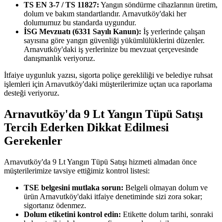
TS EN 3-7 / TS 11827:
Yangın söndürme cihazlarının üretim,
dolum ve bakım standartlarıdır. Arnavutköy'daki her
dolumumuz bu standarda uygundur.
İSG Mevzuatı (6331 Sayılı Kanun):
İş yerlerinde çalışan
sayısına göre yangın güvenliği yükümlülüklerini düzenler.
Arnavutköy'daki iş yerlerinize bu mevzuat çerçevesinde
danışmanlık veriyoruz.
İtfaiye uygunluk yazısı, sigorta poliçe gerekliliği ve belediye ruhsat
işlemleri için Arnavutköy'daki müşterilerimize uçtan uca raporlama
desteği veriyoruz.
Arnavutköy'da 9 Lt Yangın Tüpü Satışı
Tercih Ederken Dikkat Edilmesi
Gerekenler
Arnavutköy'da 9 Lt Yangın Tüpü Satışı hizmeti almadan önce
müşterilerimize tavsiye ettiğimiz kontrol listesi:
TSE belgesini mutlaka sorun:
Belgeli olmayan dolum ve
ürün Arnavutköy'daki itfaiye denetiminde sizi zora sokar;
sigortanız ödenmez.
Dolum etiketini kontrol edin:
Etikette dolum tarihi, sonraki