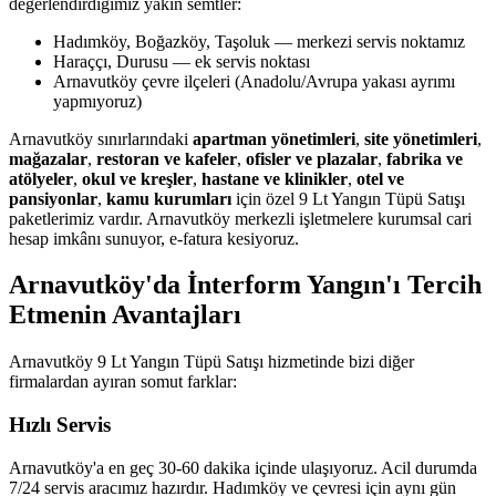
değerlendirdiğimiz yakın semtler:
Hadımköy, Boğazköy, Taşoluk — merkezi servis noktamız
Haraççı, Durusu — ek servis noktası
Arnavutköy çevre ilçeleri (Anadolu/Avrupa yakası ayrımı
yapmıyoruz)
Arnavutköy sınırlarındaki
apartman yönetimleri
,
site yönetimleri
,
mağazalar
,
restoran ve kafeler
,
ofisler ve plazalar
,
fabrika ve
atölyeler
,
okul ve kreşler
,
hastane ve klinikler
,
otel ve
pansiyonlar
,
kamu kurumları
için özel 9 Lt Yangın Tüpü Satışı
paketlerimiz vardır. Arnavutköy merkezli işletmelere kurumsal cari
hesap imkânı sunuyor, e-fatura kesiyoruz.
Arnavutköy'da İnterform Yangın'ı Tercih
Etmenin Avantajları
Arnavutköy 9 Lt Yangın Tüpü Satışı hizmetinde bizi diğer
firmalardan ayıran somut farklar:
Hızlı Servis
Arnavutköy'a en geç 30-60 dakika içinde ulaşıyoruz. Acil durumda
7/24 servis aracımız hazırdır. Hadımköy ve çevresi için aynı gün