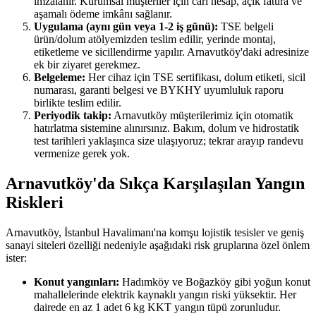
imzalanır. Kurumsal müşteriler için cari hesap, açık fatura ve
aşamalı ödeme imkânı sağlanır.
Uygulama (aynı gün veya 1-2 iş günü):
TSE belgeli
ürün/dolum atölyemizden teslim edilir, yerinde montaj,
etiketleme ve sicillendirme yapılır. Arnavutköy'daki adresinize
ek bir ziyaret gerekmez.
Belgeleme:
Her cihaz için TSE sertifikası, dolum etiketi, sicil
numarası, garanti belgesi ve BYKHY uyumluluk raporu
birlikte teslim edilir.
Periyodik takip:
Arnavutköy müşterilerimiz için otomatik
hatırlatma sistemine alınırsınız. Bakım, dolum ve hidrostatik
test tarihleri yaklaşınca size ulaşıyoruz; tekrar arayıp randevu
vermenize gerek yok.
Arnavutköy'da Sıkça Karşılaşılan Yangın
Riskleri
Arnavutköy, İstanbul Havalimanı'na komşu lojistik tesisler ve geniş
sanayi siteleri özelliği nedeniyle aşağıdaki risk gruplarına özel önlem
ister:
Konut yangınları:
Hadımköy ve Boğazköy gibi yoğun konut
mahallelerinde elektrik kaynaklı yangın riski yüksektir. Her
dairede en az 1 adet 6 kg KKT yangın tüpü zorunludur.