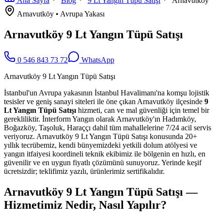
Ana Sayfa
Blog
9 Lt Yangın Tüpü Satışı
Arnavutköy
Arnavutköy
•
Avrupa
Yakası
Arnavutköy 9 Lt Yangın Tüpü Satışı
0 546 843 73 72
WhatsApp
Arnavutköy 9 Lt Yangın Tüpü Satışı
İstanbul'un Avrupa yakasının İstanbul Havalimanı'na komşu lojistik
tesisler ve geniş sanayi siteleri ile öne çıkan Arnavutköy ilçesinde
9
Lt Yangın Tüpü Satışı
hizmeti, can ve mal güvenliği için temel bir
gerekliliktir. İnterform Yangın olarak Arnavutköy'ın Hadımköy,
Boğazköy, Taşoluk, Haraççı dahil tüm mahallelerine 7/24 acil servis
veriyoruz. Arnavutköy 9 Lt Yangın Tüpü Satışı konusunda 20+
yıllık tecrübemiz, kendi bünyemizdeki yetkili dolum atölyesi ve
yangın itfaiyesi koordineli teknik ekibimiz ile bölgenin en hızlı, en
güvenilir ve en uygun fiyatlı çözümünü sunuyoruz. Yerinde keşif
ücretsizdir; teklifimiz yazılı, ürünlerimiz sertifikalıdır.
Arnavutköy 9 Lt Yangın Tüpü Satışı —
Hizmetimiz Nedir, Nasıl Yapılır?