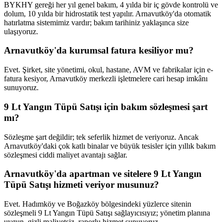
BYKHY gereği her yıl genel bakım, 4 yılda bir iç gövde kontrolü ve
dolum, 10 yılda bir hidrostatik test yapılır. Arnavutköy'da otomatik
hatırlatma sistemimiz vardır; bakım tarihiniz yaklaşınca size
ulaşıyoruz.
Arnavutköy'da kurumsal fatura kesiliyor mu?
Evet. Şirket, site yönetimi, okul, hastane, AVM ve fabrikalar için e-
fatura kesiyor, Arnavutköy merkezli işletmelere cari hesap imkânı
sunuyoruz.
9 Lt Yangın Tüpü Satışı için bakım sözleşmesi şart
mı?
Sözleşme şart değildir; tek seferlik hizmet de veriyoruz. Ancak
Arnavutköy'daki çok katlı binalar ve büyük tesisler için yıllık bakım
sözleşmesi ciddi maliyet avantajı sağlar.
Arnavutköy'da apartman ve sitelere 9 Lt Yangın
Tüpü Satışı hizmeti veriyor musunuz?
Evet. Hadımköy ve Boğazköy bölgesindeki yüzlerce sitenin
sözleşmeli 9 Lt Yangın Tüpü Satışı sağlayıcısıyız; yönetim planına
uygun, gizli maliyetsiz, raporlu hizmet sunuyoruz.