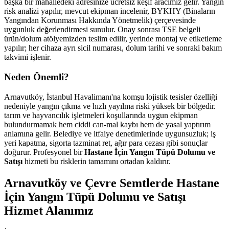
başka bir mahalledeki adresinize ücretsiz keşif aracımız gelir. Yangın
risk analizi yapılır, mevcut ekipman incelenir, BYKHY (Binaların
Yangından Korunması Hakkında Yönetmelik) çerçevesinde
uygunluk değerlendirmesi sunulur. Onay sonrası TSE belgeli
ürün/dolum atölyemizden teslim edilir, yerinde montaj ve etiketleme
yapılır; her cihaza ayrı sicil numarası, dolum tarihi ve sonraki bakım
takvimi işlenir.
Neden Önemli?
Arnavutköy, İstanbul Havalimanı'na komşu lojistik tesisler özelliği
nedeniyle yangın çıkma ve hızlı yayılma riski yüksek bir bölgedir.
tarım ve hayvancılık işletmeleri koşullarında uygun ekipman
bulundurmamak hem ciddi can-mal kaybı hem de yasal yaptırım
anlamına gelir. Belediye ve itfaiye denetimlerinde uygunsuzluk; iş
yeri kapatma, sigorta tazminat ret, ağır para cezası gibi sonuçlar
doğurur. Profesyonel bir
Hastane İçin Yangın Tüpü Dolumu ve
Satışı
hizmeti bu risklerin tamamını ortadan kaldırır.
Arnavutköy ve Çevre Semtlerde Hastane
İçin Yangın Tüpü Dolumu ve Satışı
Hizmet Alanımız