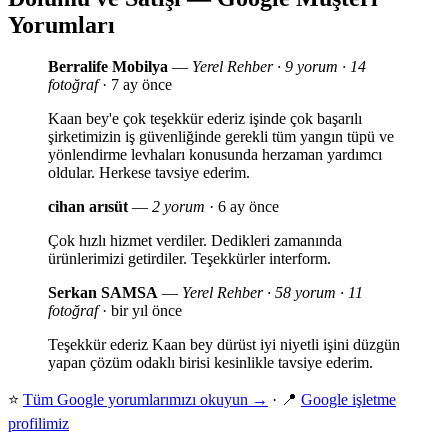
Yorumları
Berralife Mobilya
—
Yerel Rehber · 9 yorum · 14
fotoğraf
· 7 ay önce
Kaan bey'e çok teşekkür ederiz işinde çok başarılı
şirketimizin iş güvenliğinde gerekli tüm yangın tüpü ve
yönlendirme levhaları konusunda herzaman yardımcı
oldular. Herkese tavsiye ederim.
cihan arısüt
—
2 yorum
· 6 ay önce
Çok hızlı hizmet verdiler. Dedikleri zamanında
ürünlerimizi getirdiler. Teşekkürler interform.
Serkan SAMSA
—
Yerel Rehber · 58 yorum · 11
fotoğraf
· bir yıl önce
Teşekkür ederiz Kaan bey dürüst iyi niyetli işini düzgün
yapan çözüm odaklı birisi kesinlikle tavsiye ederim.
⭐
Tüm Google yorumlarımızı okuyun →
· 📍
Google işletme
profilimiz