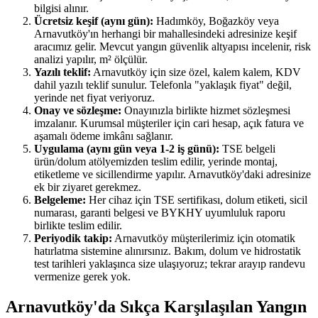
bilgisi alınır.
Ücretsiz keşif (aynı gün):
Hadımköy, Boğazköy veya
Arnavutköy'ın herhangi bir mahallesindeki adresinize keşif
aracımız gelir. Mevcut yangın güvenlik altyapısı incelenir, risk
analizi yapılır, m² ölçülür.
Yazılı teklif:
Arnavutköy için size özel, kalem kalem, KDV
dahil yazılı teklif sunulur. Telefonla "yaklaşık fiyat" değil,
yerinde net fiyat veriyoruz.
Onay ve sözleşme:
Onayınızla birlikte hizmet sözleşmesi
imzalanır. Kurumsal müşteriler için cari hesap, açık fatura ve
aşamalı ödeme imkânı sağlanır.
Uygulama (aynı gün veya 1-2 iş günü):
TSE belgeli
ürün/dolum atölyemizden teslim edilir, yerinde montaj,
etiketleme ve sicillendirme yapılır. Arnavutköy'daki adresinize
ek bir ziyaret gerekmez.
Belgeleme:
Her cihaz için TSE sertifikası, dolum etiketi, sicil
numarası, garanti belgesi ve BYKHY uyumluluk raporu
birlikte teslim edilir.
Periyodik takip:
Arnavutköy müşterilerimiz için otomatik
hatırlatma sistemine alınırsınız. Bakım, dolum ve hidrostatik
test tarihleri yaklaşınca size ulaşıyoruz; tekrar arayıp randevu
vermenize gerek yok.
Arnavutköy'da Sıkça Karşılaşılan Yangın