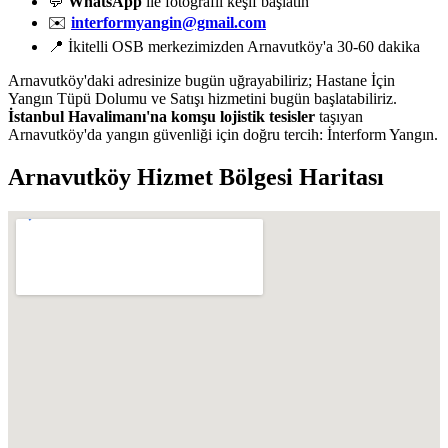
💬
WhatsApp
ile fotoğraflı keşif başlatın
✉️
interformyangin@gmail.com
📍 İkitelli OSB merkezimizden Arnavutköy'a 30-60 dakika
Arnavutköy'daki adresinize bugün uğrayabiliriz; Hastane İçin
Yangın Tüpü Dolumu ve Satışı hizmetini bugün başlatabiliriz.
İstanbul Havalimanı'na komşu lojistik tesisler
taşıyan
Arnavutköy'da yangın güvenliği için doğru tercih: İnterform Yangın.
Arnavutköy
Hizmet Bölgesi Haritası