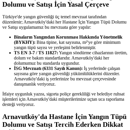
Dolumu ve Satışı İçin Yasal Çerçeve
Türkiye'de yangın güvenliği üç temel mevzuat tarafından
düzenlenir; Arnavutköy'daki her Hastane İçin Yangın Tüpü Dolumu
ve Satışı uygulamamız bu mevzuata göre yapılır:
Binaların Yangından Korunması Hakkında Yönetmelik
(BYKHY):
Bina tipine, kat sayısına, m²'ye göre minimum
yangın tüpü sayısı ve yerleşimi belirlenmiştir.
TS EN 3-7 / TS 11827:
Yangın söndürme cihazlarının üretim,
dolum ve bakım standartlarıdır. Arnavutköy'daki her
dolumumuz bu standarda uygundur.
İSG Mevzuatı (6331 Sayılı Kanun):
İş yerlerinde çalışan
sayısına göre yangın güvenliği yükümlülüklerini düzenler.
Arnavutköy'daki iş yerlerinize bu mevzuat çerçevesinde
danışmanlık veriyoruz.
İtfaiye uygunluk yazısı, sigorta poliçe gerekliliği ve belediye ruhsat
işlemleri için Arnavutköy'daki müşterilerimize uçtan uca raporlama
desteği veriyoruz.
Arnavutköy'da Hastane İçin Yangın Tüpü
Dolumu ve Satışı Tercih Ederken Dikkat