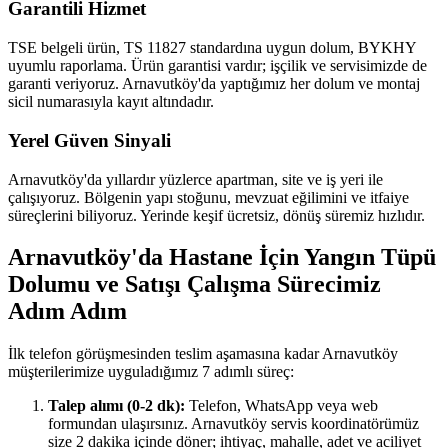
Garantili Hizmet
TSE belgeli ürün, TS 11827 standardına uygun dolum, BYKHY
uyumlu raporlama. Ürün garantisi vardır; işçilik ve servisimizde de
garanti veriyoruz. Arnavutköy'da yaptığımız her dolum ve montaj
sicil numarasıyla kayıt altındadır.
Yerel Güven Sinyali
Arnavutköy'da yıllardır yüzlerce apartman, site ve iş yeri ile
çalışıyoruz. Bölgenin yapı stoğunu, mevzuat eğilimini ve itfaiye
süreçlerini biliyoruz. Yerinde keşif ücretsiz, dönüş süremiz hızlıdır.
Arnavutköy'da Hastane İçin Yangın Tüpü
Dolumu ve Satışı Çalışma Sürecimiz
Adım Adım
İlk telefon görüşmesinden teslim aşamasına kadar Arnavutköy
müşterilerimize uyguladığımız 7 adımlı süreç:
Talep alımı (0-2 dk):
Telefon, WhatsApp veya web
formundan ulaşırsınız. Arnavutköy servis koordinatörümüz
size 2 dakika içinde döner; ihtiyaç, mahalle, adet ve aciliyet