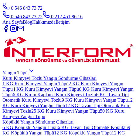
0 546 843 73 72
0 546 843 73 72
0 212 451 86 16
Ana Sayfa
Blog
Hakkımızda
İletişim
Yangın Tüpü
Kuru Kimyevi Tozlu Yangın Söndürme Cihazları
1 KG Kuru Kimyevi Yangın Tüpü
2 KG Kuru Kimyevi Yangın
Tüpü
4 KG Kuru Kimyevi Yangın Tüpü
6 KG Kuru Kimyevi Yangın
Tüpü
6 KG Krom Kaplama Kuru Kimyevi Tozlu
6 KG Tavan Tipi
Otomatik Kuru Kimyevi Tozlu
9 KG Kuru Kimyevi Yangın Tüpü
12
KG Kuru Kimyevi Yangın Tüpü
12 KG Tavan Tipi Otomatik Kuru
Kimyevi Tozlu
25 KG Kuru Kimyevi Yangın Tüpü
50 KG Kuru
Kimyevi Yangın Tüpü
Köpüklü Yangın Söndürme Cihazları
6 KG Köpüklü Yangın Tüpü
6 KG Tavan Tipi Otomatik Köpüklü
9
KG Köpüklü Yangın Tüpü
12 KG Köpüklü Yangın Tüpü
12 KG