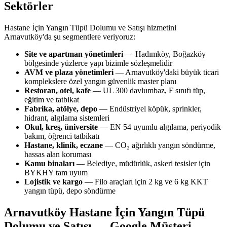
Sektörler
Hastane İçin Yangın Tüpü Dolumu ve Satışı hizmetini
Arnavutköy'da şu segmentlere veriyoruz:
Site ve apartman yönetimleri
— Hadımköy, Boğazköy
bölgesinde yüzlerce yapı bizimle sözleşmelidir
AVM ve plaza yönetimleri
— Arnavutköy'daki büyük ticari
komplekslere özel yangın güvenlik master planı
Restoran, otel, kafe
— UL 300 davlumbaz, F sınıfı tüp,
eğitim ve tatbikat
Fabrika, atölye, depo
— Endüstriyel köpük, sprinkler,
hidrant, algılama sistemleri
Okul, kreş, üniversite
— EN 54 uyumlu algılama, periyodik
bakım, öğrenci tatbikatı
Hastane, klinik, eczane
— CO₂ ağırlıklı yangın söndürme,
hassas alan koruması
Kamu binaları
— Belediye, müdürlük, askeri tesisler için
BYKHY tam uyum
Lojistik ve kargo
— Filo araçları için 2 kg ve 6 kg KKT
yangın tüpü, depo söndürme
Arnavutköy Hastane İçin Yangın Tüpü
Dolumu ve Satışı — Google Müşteri