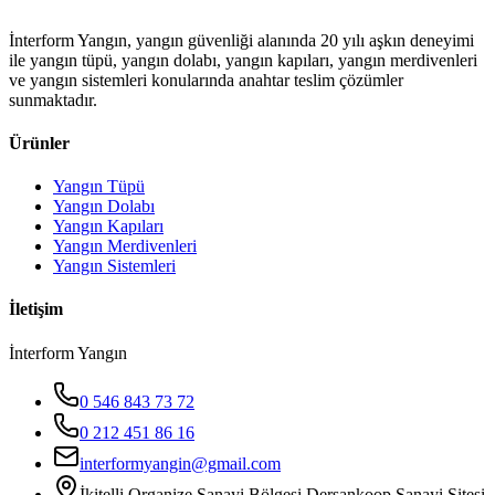
İnterform Yangın, yangın güvenliği alanında 20 yılı aşkın deneyimi
ile yangın tüpü, yangın dolabı, yangın kapıları, yangın merdivenleri
ve yangın sistemleri konularında anahtar teslim çözümler
sunmaktadır.
Ürünler
Yangın Tüpü
Yangın Dolabı
Yangın Kapıları
Yangın Merdivenleri
Yangın Sistemleri
İletişim
İnterform Yangın
0 546 843 73 72
0 212 451 86 16
interformyangin@gmail.com
İkitelli Organize Sanayi Bölgesi Dersankoop Sanayi Sitesi