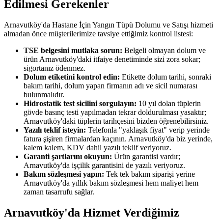
Edilmesi Gerekenler
Arnavutköy'da Hastane İçin Yangın Tüpü Dolumu ve Satışı hizmeti
almadan önce müşterilerimize tavsiye ettiğimiz kontrol listesi:
TSE belgesini mutlaka sorun:
Belgeli olmayan dolum ve
ürün Arnavutköy'daki itfaiye denetiminde sizi zora sokar;
sigortanız ödenmez.
Dolum etiketini kontrol edin:
Etikette dolum tarihi, sonraki
bakım tarihi, dolum yapan firmanın adı ve sicil numarası
bulunmalıdır.
Hidrostatik test sicilini sorgulayın:
10 yıl dolan tüplerin
gövde basınç testi yapılmadan tekrar doldurulması yasaktır;
Arnavutköy'daki tüplerin tarihçesini bizden öğrenebilirsiniz.
Yazılı teklif isteyin:
Telefonla "yaklaşık fiyat" verip yerinde
fatura şişiren firmalardan kaçının. Arnavutköy'da biz yerinde,
kalem kalem, KDV dahil yazılı teklif veriyoruz.
Garanti şartlarını okuyun:
Ürün garantisi vardır;
Arnavutköy'da işçilik garantisini de yazılı veriyoruz.
Bakım sözleşmesi yapın:
Tek tek bakım siparişi yerine
Arnavutköy'da yıllık bakım sözleşmesi hem maliyet hem
zaman tasarrufu sağlar.
Arnavutköy'da Hizmet Verdiğimiz