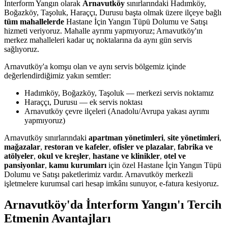
İnterform Yangın olarak
Arnavutköy
sınırlarındaki Hadımköy,
Boğazköy, Taşoluk, Haraççı, Durusu başta olmak üzere ilçeye bağlı
tüm mahallelerde
Hastane İçin Yangın Tüpü Dolumu ve Satışı
hizmeti veriyoruz. Mahalle ayrımı yapmıyoruz; Arnavutköy'ın
merkez mahalleleri kadar uç noktalarına da aynı gün servis
sağlıyoruz.
Arnavutköy'a komşu olan ve aynı servis bölgemiz içinde
değerlendirdiğimiz yakın semtler:
Hadımköy, Boğazköy, Taşoluk — merkezi servis noktamız
Haraççı, Durusu — ek servis noktası
Arnavutköy çevre ilçeleri (Anadolu/Avrupa yakası ayrımı
yapmıyoruz)
Arnavutköy sınırlarındaki
apartman yönetimleri
,
site yönetimleri
,
mağazalar
,
restoran ve kafeler
,
ofisler ve plazalar
,
fabrika ve
atölyeler
,
okul ve kreşler
,
hastane ve klinikler
,
otel ve
pansiyonlar
,
kamu kurumları
için özel Hastane İçin Yangın Tüpü
Dolumu ve Satışı paketlerimiz vardır. Arnavutköy merkezli
işletmelere kurumsal cari hesap imkânı sunuyor, e-fatura kesiyoruz.
Arnavutköy'da İnterform Yangın'ı Tercih
Etmenin Avantajları