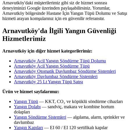
Arnavutköy'daki müşterilerimiz gibi siz de hizmet sonrası
deneyiminizi Google üzerinden paylaşabilirsiniz. Yorumlar,
Arnavutköy bölgesinde Hastane İçin Yangın Tüpü Dolumu ve Satışı
hizmeti arayan komşularınız için en güvenilir referanstır.
Arnavutköy'da İlgili Yangın Güvenliği
Hizmetlerimiz
Arnavutköy için diğer hizmet kategorilerimiz:
Arnavutköy Acil Yangın Söndürme Tüpü Dolumu
Arnavutköy Acil Yangın Söndürme Tüpü
Arnavutköy Otomatik Davlumbaz Söndürme Sistemleri
Arnavutköy Davlumbaz Söndürme Sistemleri
Arnavutköy 25 Lt Yangın Tüpü Satışı
Ürün ve hizmet sayfalarımız:
Yangın Tüpü
— KKT, CO₂ ve köpüklü söndürme cihazları
Yangın Dolabı
— sandviç, makara ve kombine hortum
dolapları
Yangın Söndürme Sistemleri
— algılama, alarm, sprinkler ve
davlumbaz
Yangın Kapıları
— EI 60 / EI 120 sertifikalı kapılar