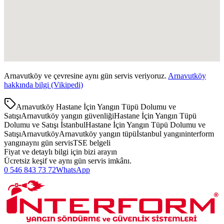
Arnavutköy
ve çevresine aynı gün servis veriyoruz.
Arnavutköy
hakkında bilgi (Vikipedi)
Arnavutköy Hastane İçin Yangın Tüpü Dolumu ve
Satışı
Arnavutköy yangın güvenliği
Hastane İçin Yangın Tüpü
Dolumu ve Satışı İstanbul
Hastane İçin Yangın Tüpü Dolumu ve
Satışı
Arnavutköy
Arnavutköy yangın tüpü
İstanbul yangın
interform
yangın
aynı gün servis
TSE belgeli
Fiyat ve detaylı bilgi için bizi arayın
Ücretsiz keşif ve aynı gün servis imkânı.
0 546 843 73 72
WhatsApp