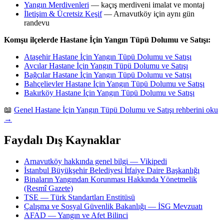
Yangın Merdivenleri
— kaçış merdiveni imalat ve montaj
İletişim & Ücretsiz Keşif
— Arnavutköy için aynı gün
randevu
Komşu ilçelerde Hastane İçin Yangın Tüpü Dolumu ve Satışı:
Ataşehir Hastane İçin Yangın Tüpü Dolumu ve Satışı
Avcılar Hastane İçin Yangın Tüpü Dolumu ve Satışı
Bağcılar Hastane İçin Yangın Tüpü Dolumu ve Satışı
Bahçelievler Hastane İçin Yangın Tüpü Dolumu ve Satışı
Bakırköy Hastane İçin Yangın Tüpü Dolumu ve Satışı
📖
Genel Hastane İçin Yangın Tüpü Dolumu ve Satışı rehberini oku
→
Faydalı Dış Kaynaklar
Arnavutköy hakkında genel bilgi — Vikipedi
İstanbul Büyükşehir Belediyesi İtfaiye Daire Başkanlığı
Binaların Yangından Korunması Hakkında Yönetmelik
(Resmî Gazete)
TSE — Türk Standartları Enstitüsü
Çalışma ve Sosyal Güvenlik Bakanlığı — İSG Mevzuatı
AFAD — Yangın ve Afet Bilinci