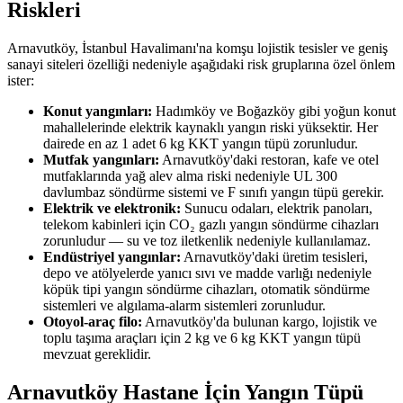
Riskleri
Arnavutköy, İstanbul Havalimanı'na komşu lojistik tesisler ve geniş
sanayi siteleri özelliği nedeniyle aşağıdaki risk gruplarına özel önlem
ister:
Konut yangınları:
Hadımköy ve Boğazköy gibi yoğun konut
mahallelerinde elektrik kaynaklı yangın riski yüksektir. Her
dairede en az 1 adet 6 kg KKT yangın tüpü zorunludur.
Mutfak yangınları:
Arnavutköy'daki restoran, kafe ve otel
mutfaklarında yağ alev alma riski nedeniyle UL 300
davlumbaz söndürme sistemi ve F sınıfı yangın tüpü gerekir.
Elektrik ve elektronik:
Sunucu odaları, elektrik panoları,
telekom kabinleri için CO₂ gazlı yangın söndürme cihazları
zorunludur — su ve toz iletkenlik nedeniyle kullanılamaz.
Endüstriyel yangınlar:
Arnavutköy'daki üretim tesisleri,
depo ve atölyelerde yanıcı sıvı ve madde varlığı nedeniyle
köpük tipi yangın söndürme cihazları, otomatik söndürme
sistemleri ve algılama-alarm sistemleri zorunludur.
Otoyol-araç filo:
Arnavutköy'da bulunan kargo, lojistik ve
toplu taşıma araçları için 2 kg ve 6 kg KKT yangın tüpü
mevzuat gereklidir.
Arnavutköy Hastane İçin Yangın Tüpü