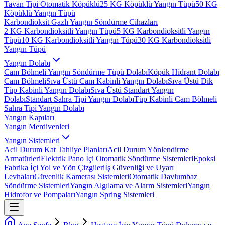
Tavan Tipi Otomatik Köpüklü
25 KG Köpüklü Yangın Tüpü
50 KG
Köpüklü Yangın Tüpü
Karbondioksit Gazlı Yangın Söndürme Cihazları
2 KG Karbondioksitli Yangın Tüpü
5 KG Karbondioksitli Yangın
Tüpü
10 KG Karbondioksitli Yangın Tüpü
30 KG Karbondioksitli
Yangın Tüpü
Yangın Dolabı
Cam Bölmeli Yangın Söndürme Tüpü Dolabı
Köpük Hidrant Dolabı
Cam Bölmeli
Sıva Üstü Cam Kabinli Yangın Dolabı
Sıva Üstü Dik
Tüp Kabinli Yangın Dolabı
Sıva Üstü Standart Yangın
Dolabı
Standart Sahra Tipi Yangın Dolabı
Tüp Kabinli Cam Bölmeli
Sahra Tipi Yangın Dolabı
Yangın Kapıları
Yangın Merdivenleri
Yangın Sistemleri
Acil Durum Kat Tahliye Planları
Acil Durum Yönlendirme
Armatürleri
Elektrik Pano İçi Otomatik Söndürme Sistemleri
Epoksi
Fabrika İçi Yol ve Yön Çizgileri
İş Güvenliği ve Uyarı
Levhaları
Güvenlik Kamerası Sistemleri
Otomatik Davlumbaz
Söndürme Sistemleri
Yangın Algılama ve Alarm Sistemleri
Yangın
Hidrofor ve Pompaları
Yangın Spring Sistemleri