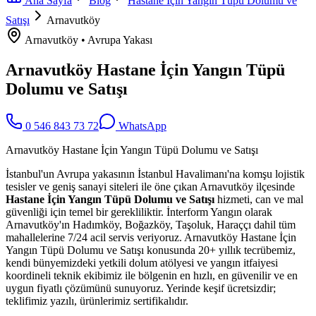
Ana Sayfa
Blog
Hastane İçin Yangın Tüpü Dolumu ve
Satışı
Arnavutköy
Arnavutköy
•
Avrupa
Yakası
Arnavutköy Hastane İçin Yangın Tüpü
Dolumu ve Satışı
0 546 843 73 72
WhatsApp
Arnavutköy Hastane İçin Yangın Tüpü Dolumu ve Satışı
İstanbul'un Avrupa yakasının İstanbul Havalimanı'na komşu lojistik
tesisler ve geniş sanayi siteleri ile öne çıkan Arnavutköy ilçesinde
Hastane İçin Yangın Tüpü Dolumu ve Satışı
hizmeti, can ve mal
güvenliği için temel bir gerekliliktir. İnterform Yangın olarak
Arnavutköy'ın Hadımköy, Boğazköy, Taşoluk, Haraççı dahil tüm
mahallelerine 7/24 acil servis veriyoruz. Arnavutköy Hastane İçin
Yangın Tüpü Dolumu ve Satışı konusunda 20+ yıllık tecrübemiz,
kendi bünyemizdeki yetkili dolum atölyesi ve yangın itfaiyesi
koordineli teknik ekibimiz ile bölgenin en hızlı, en güvenilir ve en
uygun fiyatlı çözümünü sunuyoruz. Yerinde keşif ücretsizdir;
teklifimiz yazılı, ürünlerimiz sertifikalıdır.