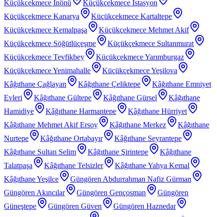
Küçükçekmece İnönü
Küçükçekmece İstasyon
Küçükçekmece Kanarya
Küçükçekmece Kartaltepe
Küçükçekmece Kemalpaşa
Küçükçekmece Mehmet Akif
Küçükçekmece Söğütlüçeşme
Küçükçekmece Sultanmurat
Küçükçekmece Tevfikbey
Küçükçekmece Yarımburgaz
Küçükçekmece Yenimahalle
Küçükçekmece Yeşilova
Kâğıthane Çağlayan
Kâğıthane Çeliktepe
Kâğıthane Emniyet
Evleri
Kâğıthane Gültepe
Kâğıthane Gürsel
Kâğıthane
Hamidiye
Kâğıthane Harmantepe
Kâğıthane Hürriyet
Kâğıthane Mehmet Akif Ersoy
Kâğıthane Merkez
Kâğıthane
Nurtepe
Kâğıthane Ortabayır
Kâğıthane Seyrantepe
Kâğıthane Sultan Selim
Kâğıthane Şirintepe
Kâğıthane
Talatpaşa
Kâğıthane Telsizler
Kâğıthane Yahya Kemal
Kâğıthane Yeşilce
Güngören Abdurrahman Nafiz Gürman
Güngören Akıncılar
Güngören Gençosman
Güngören
Güneştepe
Güngören Güven
Güngören Haznedar