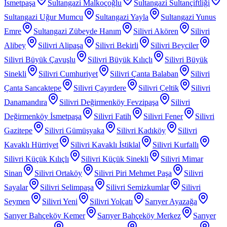
İsmetpaşa
Sultangazi Malkoçoğlu
Sultangazi Sultançiftliği
Sultangazi Uğur Mumcu
Sultangazi Yayla
Sultangazi Yunus
Emre
Sultangazi Zübeyde Hanım
Silivri Akören
Silivri
Alibey
Silivri Alipaşa
Silivri Bekirli
Silivri Beyciler
Silivri Büyük Çavuşlu
Silivri Büyük Kılıçlı
Silivri Büyük
Sinekli
Silivri Cumhuriyet
Silivri Çanta Balaban
Silivri
Çanta Sancaktepe
Silivri Çayırdere
Silivri Çeltik
Silivri
Danamandıra
Silivri Değirmenköy Fevzipaşa
Silivri
Değirmenköy İsmetpaşa
Silivri Fatih
Silivri Fener
Silivri
Gazitepe
Silivri Gümüşyaka
Silivri Kadıköy
Silivri
Kavaklı Hürriyet
Silivri Kavaklı İstiklal
Silivri Kurfallı
Silivri Küçük Kılıçlı
Silivri Küçük Sinekli
Silivri Mimar
Sinan
Silivri Ortaköy
Silivri Piri Mehmet Paşa
Silivri
Sayalar
Silivri Selimpaşa
Silivri Semizkumlar
Silivri
Seymen
Silivri Yeni
Silivri Yolçatı
Sarıyer Ayazağa
Sarıyer Bahçeköy Kemer
Sarıyer Bahçeköy Merkez
Sarıyer