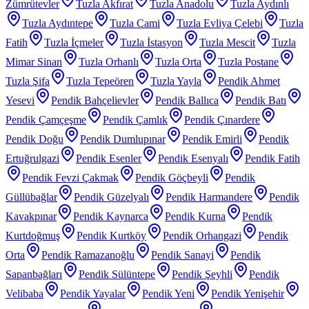
Zümrütevler
Tuzla Akfırat
Tuzla Anadolu
Tuzla Aydınlı
Tuzla Aydıntepe
Tuzla Cami
Tuzla Evliya Çelebi
Tuzla
Fatih
Tuzla İçmeler
Tuzla İstasyon
Tuzla Mescit
Tuzla
Mimar Sinan
Tuzla Orhanlı
Tuzla Orta
Tuzla Postane
Tuzla Şifa
Tuzla Tepeören
Tuzla Yayla
Pendik Ahmet
Yesevi
Pendik Bahçelievler
Pendik Ballıca
Pendik Batı
Pendik Çamçeşme
Pendik Çamlık
Pendik Çınardere
Pendik Doğu
Pendik Dumlupınar
Pendik Emirli
Pendik
Ertuğrulgazi
Pendik Esenler
Pendik Esenyalı
Pendik Fatih
Pendik Fevzi Çakmak
Pendik Göçbeyli
Pendik
Güllübağlar
Pendik Güzelyalı
Pendik Harmandere
Pendik
Kavakpınar
Pendik Kaynarca
Pendik Kurna
Pendik
Kurtdoğmuş
Pendik Kurtköy
Pendik Orhangazi
Pendik
Orta
Pendik Ramazanoğlu
Pendik Sanayi
Pendik
Sapanbağları
Pendik Sülüntepe
Pendik Şeyhli
Pendik
Velibaba
Pendik Yayalar
Pendik Yeni
Pendik Yenişehir