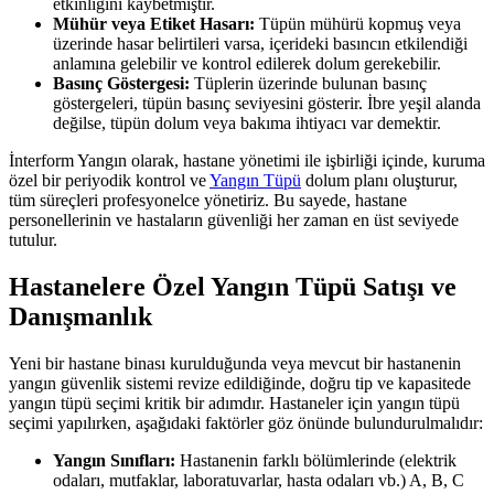
etkinliğini kaybetmiştir.
Mühür veya Etiket Hasarı:
Tüpün mühürü kopmuş veya
üzerinde hasar belirtileri varsa, içerideki basıncın etkilendiği
anlamına gelebilir ve kontrol edilerek dolum gerekebilir.
Basınç Göstergesi:
Tüplerin üzerinde bulunan basınç
göstergeleri, tüpün basınç seviyesini gösterir. İbre yeşil alanda
değilse, tüpün dolum veya bakıma ihtiyacı var demektir.
İnterform Yangın olarak, hastane yönetimi ile işbirliği içinde, kuruma
özel bir periyodik kontrol ve
Yangın Tüpü
dolum planı oluşturur,
tüm süreçleri profesyonelce yönetiriz. Bu sayede, hastane
personellerinin ve hastaların güvenliği her zaman en üst seviyede
tutulur.
Hastanelere Özel Yangın Tüpü Satışı ve
Danışmanlık
Yeni bir hastane binası kurulduğunda veya mevcut bir hastanenin
yangın güvenlik sistemi revize edildiğinde, doğru tip ve kapasitede
yangın tüpü seçimi kritik bir adımdır. Hastaneler için yangın tüpü
seçimi yapılırken, aşağıdaki faktörler göz önünde bulundurulmalıdır:
Yangın Sınıfları:
Hastanenin farklı bölümlerinde (elektrik
odaları, mutfaklar, laboratuvarlar, hasta odaları vb.) A, B, C