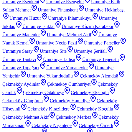
Ümraniye Esenkent
Ümraniye Esenşehir
Ümraniye Fatih
Sultan Mehmet
Ümraniye Finanskent
Ümraniye Hekimbaşı
Ümraniye Huzur
Ümraniye Ihlamurkuyu
Ümraniye
İnkılap
Ümraniye İstiklal
Ümraniye Kâzım Karabekir
Ümraniye Madenler
Ümraniye Mehmet Akif
Ümraniye
Namık Kemal
Ümraniye Necip Fazıl
Ümraniye Parseller
Ümraniye Saray
Ümraniye Site
Ümraniye Şerifali
Ümraniye Tantavi
Ümraniye Tatlısu
Ümraniye Tepeüstü
Ümraniye Topağacı
Ümraniye Yamanevler
Ümraniye
Yenişehir
Ümraniye Yukarıdudullu
Çekmeköy Alemdağ
Çekmeköy Aydınlar
Çekmeköy Cumhuriyet
Çekmeköy
Çamlık
Çekmeköy Çatalmeşe
Çekmeköy Ekşioğlu
Çekmeköy Güngören
Çekmeköy Hamidiye
Çekmeköy
Hüseyinli
Çekmeköy Kirazlıdere
Çekmeköy Koçullu
Çekmeköy Mehmet Akif
Çekmeköy Merkez
Çekmeköy
Mimarsinan
Çekmeköy Nişantepe
Çekmeköy Ömerli