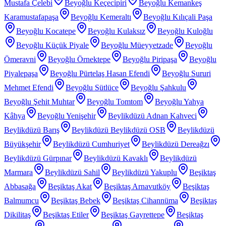
Mustafa Çelebi
Beyoğlu Keçecipiri
Beyoğlu Kemankeş
Karamustafapaşa
Beyoğlu Kemeraltı
Beyoğlu Kılıçali Paşa
Beyoğlu Kocatepe
Beyoğlu Kulaksız
Beyoğlu Kuloğlu
Beyoğlu Küçük Piyale
Beyoğlu Müeyyetzade
Beyoğlu
Ömeravni
Beyoğlu Örnektepe
Beyoğlu Piripaşa
Beyoğlu
Piyalepaşa
Beyoğlu Pürtelaş Hasan Efendi
Beyoğlu Sururi
Mehmet Efendi
Beyoğlu Sütlüce
Beyoğlu Şahkulu
Beyoğlu Şehit Muhtar
Beyoğlu Tomtom
Beyoğlu Yahya
Kâhya
Beyoğlu Yenişehir
Beylikdüzü Adnan Kahveci
Beylikdüzü Barış
Beylikdüzü Beylikdüzü OSB
Beylikdüzü
Büyükşehir
Beylikdüzü Cumhuriyet
Beylikdüzü Dereağzı
Beylikdüzü Gürpınar
Beylikdüzü Kavaklı
Beylikdüzü
Marmara
Beylikdüzü Sahil
Beylikdüzü Yakuplu
Beşiktaş
Abbasağa
Beşiktaş Akat
Beşiktaş Arnavutköy
Beşiktaş
Balmumcu
Beşiktaş Bebek
Beşiktaş Cihannüma
Beşiktaş
Dikilitaş
Beşiktaş Etiler
Beşiktaş Gayrettepe
Beşiktaş