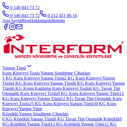
0 546 843 73 72
0 546 843 73 72
0 212 451 86 16
Ana Sayfa
Blog
Hakkımızda
İletişim
Yangın Tüpü
Kuru Kimyevi Tozlu Yangın Söndürme Cihazları
1 KG Kuru Kimyevi Yangın Tüpü
2 KG Kuru Kimyevi Yangın
Tüpü
4 KG Kuru Kimyevi Yangın Tüpü
6 KG Kuru Kimyevi Yangın
Tüpü
6 KG Krom Kaplama Kuru Kimyevi Tozlu
6 KG Tavan Tipi
Otomatik Kuru Kimyevi Tozlu
9 KG Kuru Kimyevi Yangın Tüpü
12
KG Kuru Kimyevi Yangın Tüpü
12 KG Tavan Tipi Otomatik Kuru
Kimyevi Tozlu
25 KG Kuru Kimyevi Yangın Tüpü
50 KG Kuru
Kimyevi Yangın Tüpü
Köpüklü Yangın Söndürme Cihazları
6 KG Köpüklü Yangın Tüpü
6 KG Tavan Tipi Otomatik Köpüklü
9
KG Köpüklü Yangın Tüpü
12 KG Köpüklü Yangın Tüpü
12 KG