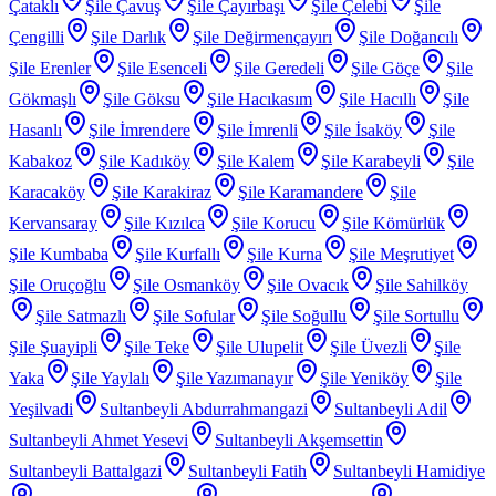
Çataklı
Şile Çavuş
Şile Çayırbaşı
Şile Çelebi
Şile
Çengilli
Şile Darlık
Şile Değirmençayırı
Şile Doğancılı
Şile Erenler
Şile Esenceli
Şile Geredeli
Şile Göçe
Şile
Gökmaşlı
Şile Göksu
Şile Hacıkasım
Şile Hacıllı
Şile
Hasanlı
Şile İmrendere
Şile İmrenli
Şile İsaköy
Şile
Kabakoz
Şile Kadıköy
Şile Kalem
Şile Karabeyli
Şile
Karacaköy
Şile Karakiraz
Şile Karamandere
Şile
Kervansaray
Şile Kızılca
Şile Korucu
Şile Kömürlük
Şile Kumbaba
Şile Kurfallı
Şile Kurna
Şile Meşrutiyet
Şile Oruçoğlu
Şile Osmanköy
Şile Ovacık
Şile Sahilköy
Şile Satmazlı
Şile Sofular
Şile Soğullu
Şile Sortullu
Şile Şuayipli
Şile Teke
Şile Ulupelit
Şile Üvezli
Şile
Yaka
Şile Yaylalı
Şile Yazımanayır
Şile Yeniköy
Şile
Yeşilvadi
Sultanbeyli Abdurrahmangazi
Sultanbeyli Adil
Sultanbeyli Ahmet Yesevi
Sultanbeyli Akşemsettin
Sultanbeyli Battalgazi
Sultanbeyli Fatih
Sultanbeyli Hamidiye