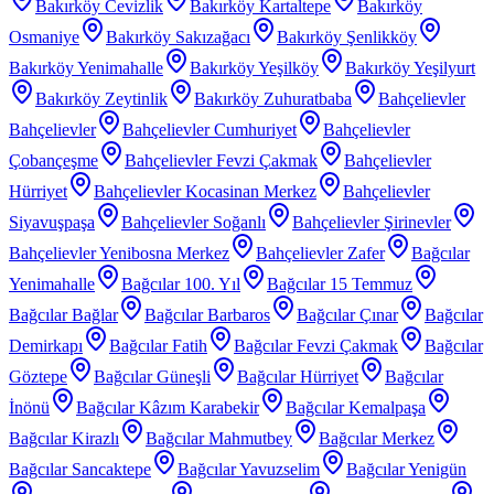
Bakırköy Cevizlik
Bakırköy Kartaltepe
Bakırköy
Osmaniye
Bakırköy Sakızağacı
Bakırköy Şenlikköy
Bakırköy Yenimahalle
Bakırköy Yeşilköy
Bakırköy Yeşilyurt
Bakırköy Zeytinlik
Bakırköy Zuhuratbaba
Bahçelievler
Bahçelievler
Bahçelievler Cumhuriyet
Bahçelievler
Çobançeşme
Bahçelievler Fevzi Çakmak
Bahçelievler
Hürriyet
Bahçelievler Kocasinan Merkez
Bahçelievler
Siyavuşpaşa
Bahçelievler Soğanlı
Bahçelievler Şirinevler
Bahçelievler Yenibosna Merkez
Bahçelievler Zafer
Bağcılar
Yenimahalle
Bağcılar 100. Yıl
Bağcılar 15 Temmuz
Bağcılar Bağlar
Bağcılar Barbaros
Bağcılar Çınar
Bağcılar
Demirkapı
Bağcılar Fatih
Bağcılar Fevzi Çakmak
Bağcılar
Göztepe
Bağcılar Güneşli
Bağcılar Hürriyet
Bağcılar
İnönü
Bağcılar Kâzım Karabekir
Bağcılar Kemalpaşa
Bağcılar Kirazlı
Bağcılar Mahmutbey
Bağcılar Merkez
Bağcılar Sancaktepe
Bağcılar Yavuzselim
Bağcılar Yenigün