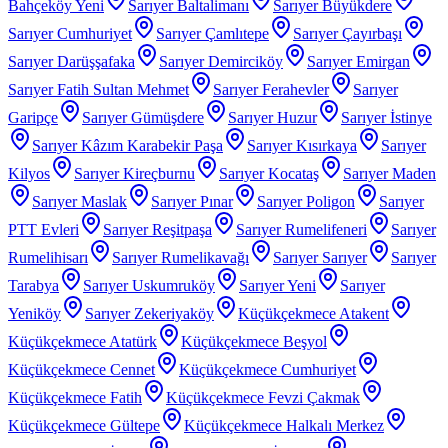
Bahçeköy Yeni
Sarıyer Baltalimanı
Sarıyer Büyükdere
Sarıyer Cumhuriyet
Sarıyer Çamlıtepe
Sarıyer Çayırbaşı
Sarıyer Darüşşafaka
Sarıyer Demirciköy
Sarıyer Emirgan
Sarıyer Fatih Sultan Mehmet
Sarıyer Ferahevler
Sarıyer
Garipçe
Sarıyer Gümüşdere
Sarıyer Huzur
Sarıyer İstinye
Sarıyer Kâzım Karabekir Paşa
Sarıyer Kısırkaya
Sarıyer
Kilyos
Sarıyer Kireçburnu
Sarıyer Kocataş
Sarıyer Maden
Sarıyer Maslak
Sarıyer Pınar
Sarıyer Poligon
Sarıyer
PTT Evleri
Sarıyer Reşitpaşa
Sarıyer Rumelifeneri
Sarıyer
Rumelihisarı
Sarıyer Rumelikavağı
Sarıyer Sarıyer
Sarıyer
Tarabya
Sarıyer Uskumruköy
Sarıyer Yeni
Sarıyer
Yeniköy
Sarıyer Zekeriyaköy
Küçükçekmece Atakent
Küçükçekmece Atatürk
Küçükçekmece Beşyol
Küçükçekmece Cennet
Küçükçekmece Cumhuriyet
Küçükçekmece Fatih
Küçükçekmece Fevzi Çakmak
Küçükçekmece Gültepe
Küçükçekmece Halkalı Merkez