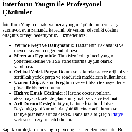
İnterform Yangın ile Profesyonel
Çözümler
İnterform Yangın olarak, yalnızca yangın tüpü dolumu ve satışı
yapmıyor, aynı zamanda kapsamlı bir yangın güvenliği çözüm
ortağınız olmayı hedefliyoruz. Hizmetlerimiz:
Yerinde Keşif ve Danışmanlık:
Hastanenin risk analizi ve
mevcut sistemin değerlendirilmesi.
Mevzuata Uygunluk:
Tüm işlemlerin güncel yangın
yönetmeliklerine ve TSE standartlarına uygun olarak
yapılması.
Orijinal Yedek Parça:
Dolum ve bakımda sadece orijinal ve
sertifikalı yedek parça ve söndürücü maddelerin kullanılması.
Uzman Ekip:
Alanında eğitimli ve sertifikalı teknisyenlerle
güvenilir hizmet sunumu.
Hızlı ve Esnek Çözümler:
Hastane operasyonlarını
aksatmayacak şekilde planlanmış hızlı servis ve teslimat.
Acil Durum Desteği:
İhtiyaç halinde İstanbul İtfaiye
Başkanlığı gibi kurumlarla işbirliği içinde acil durum ve
tahliye planlamalarında destek. Daha fazla bilgi için
İtfaiye
web sitesini ziyaret edebilirsiniz.
Sağlık kuruluşları için yangın güvenliği asla ertelenmemelidir. Bu