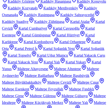
Kadıköy Göztepe
Kadıköy Hasanpaşa
Kadıköy Koşuyolu
Kadıköy Kozyatağı
Kadıköy Merdivenköy
Kadıköy
Osmanağa
Kadıköy Rasimpaşa
Kadıköy Sahrayıcedid
Kadıköy Suadiye
Kadıköy Zühtüpaşa
Kartal Atalar
Kartal
Cevizli
Kartal Cumhuriyet
Kartal Çavuşoğlu
Kartal
Esentepe
Kartal Gümüşpınar
Kartal Hürriyet
Kartal
Karlıktepe
Kartal Kordonboyu
Kartal Orhantepe
Kartal
Orta
Kartal Petrol İş
Kartal Soğanlık Yeni
Kartal Soğanlık
Kartal Topselvi
Kartal Uğur Mumcu
Kartal Yakacık Çarşı
Kartal Yakacık Yeni
Kartal Yalı
Kartal Yukarı
Kartal
Yunus
Maltepe Altayçeşme
Maltepe Altıntepe
Maltepe
Aydınevler
Maltepe Bağlarbaşı
Maltepe Başıbüyük
Maltepe Büyükbakkalköy
Maltepe Cevizli
Maltepe Çınar
Maltepe Esenkent
Maltepe Feyzullah
Maltepe Fındıklı
Maltepe Girne
Maltepe Gülensu
Maltepe Gülsuyu
Maltepe
İdealtepe
Maltepe Küçükyalı Merkez
Maltepe Yalı
Maltepe