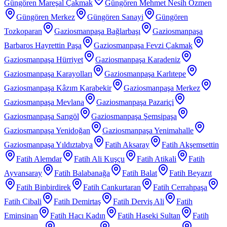
Güngören Mareşal Çakmak
Güngören Mehmet Nesih Özmen
Güngören Merkez
Güngören Sanayi
Güngören
Tozkoparan
Gaziosmanpaşa Bağlarbaşı
Gaziosmanpaşa
Barbaros Hayrettin Paşa
Gaziosmanpaşa Fevzi Çakmak
Gaziosmanpaşa Hürriyet
Gaziosmanpaşa Karadeniz
Gaziosmanpaşa Karayolları
Gaziosmanpaşa Karlıtepe
Gaziosmanpaşa Kâzım Karabekir
Gaziosmanpaşa Merkez
Gaziosmanpaşa Mevlana
Gaziosmanpaşa Pazariçi
Gaziosmanpaşa Sarıgöl
Gaziosmanpaşa Şemsipaşa
Gaziosmanpaşa Yenidoğan
Gaziosmanpaşa Yenimahalle
Gaziosmanpaşa Yıldıztabya
Fatih Aksaray
Fatih Akşemsettin
Fatih Alemdar
Fatih Ali Kuşçu
Fatih Atikali
Fatih
Ayvansaray
Fatih Balabanağa
Fatih Balat
Fatih Beyazıt
Fatih Binbirdirek
Fatih Cankurtaran
Fatih Cerrahpaşa
Fatih Cibali
Fatih Demirtaş
Fatih Derviş Ali
Fatih
Eminsinan
Fatih Hacı Kadın
Fatih Haseki Sultan
Fatih