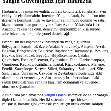
Yangın Güvenliğiniz İçin Yanınızda
Hastanelerin yangın güvenliği, coğrafi konum fark etmeksizin aynı
ciddiyetle ele alınmalıdır. İnterform Yangın olarak, İstanbul'un tüm
ilçelerine kesintisiz, hızlı ve güvenilir yangın tüpü dolumu ve satışı
hizmeti sunmaktan gurur duyarız. İster Avrupa Yakası'nda ister
Anadolu Yakası'nda olun, deneyimli ekiplerimiz en kısa sürede
adresinize ulaşarak profesyonel destek sağlar.
İstanbul'un her köşesindeki hastanelerin yangın güvenlik
ihtiyaçlarını karşılamak üzere Adalar, Arnavutköy, Ataşehir, Avcılar,
Bağcılar, Bahçelievler, Bakırköy, Başakşehir, Bayrampaşa, Beşiktaş,
Beykoz, Beylikdüzü, Beyoğlu, Büyükçekmece, Çatalca,
Çekmeköy, Esenler, Esenyurt, Eyüpsultan, Fatih, Gaziosmanpaşa,
Güngören, Kadıköy, Kağıthane, Kartal, Küçükçekmece, Maltepe,
Pendik, Sancaktepe, Sarıyer, Silivri, Sultanbeyli, Sultangazi, Şile,
Şişli, Tuzla, Ümraniye, Üsküdar ve Zeytinburnu ilçelerinde aktif
olarak hizmet vermekteyiz. Amacımız, şehrin her noktasındaki
sağlık kuruluşlarının yangına karşı tam donanımlı ve güvende
olmasını sağlamaktır.
Acil durum planlamasında
Yangın Dolabı
sistemleri de en az yangın
tüpleri kadar önemlidir. Her iki sistemin entegre bir şekilde
çalışması, hastane gibi karmaşık yapılar için kritik öneme sahiptir.