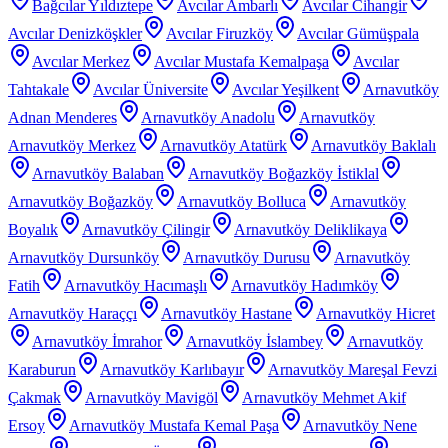
Bağcılar Yıldıztepe
Avcılar Ambarlı
Avcılar Cihangir
Avcılar Denizköşkler
Avcılar Firuzköy
Avcılar Gümüşpala
Avcılar Merkez
Avcılar Mustafa Kemalpaşa
Avcılar
Tahtakale
Avcılar Üniversite
Avcılar Yeşilkent
Arnavutköy
Adnan Menderes
Arnavutköy Anadolu
Arnavutköy
Arnavutköy Merkez
Arnavutköy Atatürk
Arnavutköy Baklalı
Arnavutköy Balaban
Arnavutköy Boğazköy İstiklal
Arnavutköy Boğazköy
Arnavutköy Bolluca
Arnavutköy
Boyalık
Arnavutköy Çilingir
Arnavutköy Deliklikaya
Arnavutköy Dursunköy
Arnavutköy Durusu
Arnavutköy
Fatih
Arnavutköy Hacımaşlı
Arnavutköy Hadımköy
Arnavutköy Haraççı
Arnavutköy Hastane
Arnavutköy Hicret
Arnavutköy İmrahor
Arnavutköy İslambey
Arnavutköy
Karaburun
Arnavutköy Karlıbayır
Arnavutköy Mareşal Fevzi
Çakmak
Arnavutköy Mavigöl
Arnavutköy Mehmet Akif
Ersoy
Arnavutköy Mustafa Kemal Paşa
Arnavutköy Nene