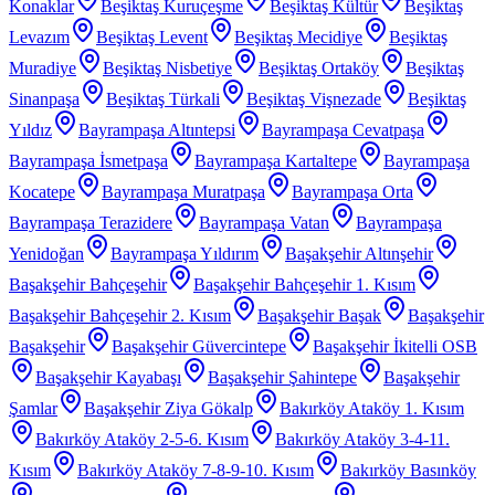
Konaklar
Beşiktaş Kuruçeşme
Beşiktaş Kültür
Beşiktaş
Levazım
Beşiktaş Levent
Beşiktaş Mecidiye
Beşiktaş
Muradiye
Beşiktaş Nisbetiye
Beşiktaş Ortaköy
Beşiktaş
Sinanpaşa
Beşiktaş Türkali
Beşiktaş Vişnezade
Beşiktaş
Yıldız
Bayrampaşa Altıntepsi
Bayrampaşa Cevatpaşa
Bayrampaşa İsmetpaşa
Bayrampaşa Kartaltepe
Bayrampaşa
Kocatepe
Bayrampaşa Muratpaşa
Bayrampaşa Orta
Bayrampaşa Terazidere
Bayrampaşa Vatan
Bayrampaşa
Yenidoğan
Bayrampaşa Yıldırım
Başakşehir Altınşehir
Başakşehir Bahçeşehir
Başakşehir Bahçeşehir 1. Kısım
Başakşehir Bahçeşehir 2. Kısım
Başakşehir Başak
Başakşehir
Başakşehir
Başakşehir Güvercintepe
Başakşehir İkitelli OSB
Başakşehir Kayabaşı
Başakşehir Şahintepe
Başakşehir
Şamlar
Başakşehir Ziya Gökalp
Bakırköy Ataköy 1. Kısım
Bakırköy Ataköy 2-5-6. Kısım
Bakırköy Ataköy 3-4-11.
Kısım
Bakırköy Ataköy 7-8-9-10. Kısım
Bakırköy Basınköy