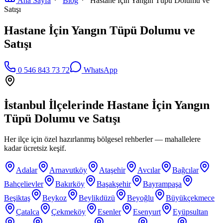
Ana Sayfa
Blog
Hastane İçin Yangın Tüpü Dolumu ve
Satışı
Hastane İçin Yangın Tüpü Dolumu ve
Satışı
0 546 843 73 72
WhatsApp
İstanbul İlçelerinde
Hastane İçin Yangın
Tüpü Dolumu ve Satışı
Her ilçe için özel hazırlanmış bölgesel rehberler — mahallelere
kadar ücretsiz keşif.
Adalar
Arnavutköy
Ataşehir
Avcılar
Bağcılar
Bahçelievler
Bakırköy
Başakşehir
Bayrampaşa
Beşiktaş
Beykoz
Beylikdüzü
Beyoğlu
Büyükçekmece
Çatalca
Çekmeköy
Esenler
Esenyurt
Eyüpsultan