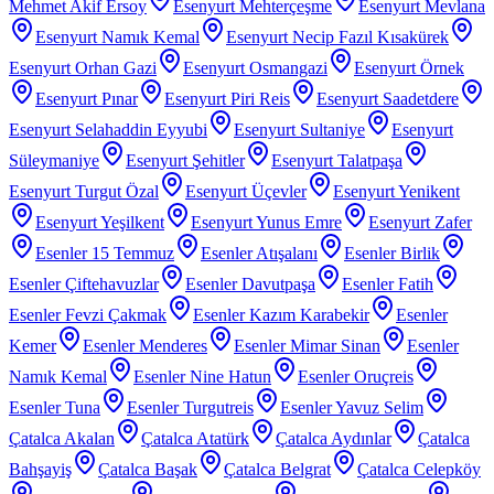
Mehmet Akif Ersoy
Esenyurt Mehterçeşme
Esenyurt Mevlana
Esenyurt Namık Kemal
Esenyurt Necip Fazıl Kısakürek
Esenyurt Orhan Gazi
Esenyurt Osmangazi
Esenyurt Örnek
Esenyurt Pınar
Esenyurt Piri Reis
Esenyurt Saadetdere
Esenyurt Selahaddin Eyyubi
Esenyurt Sultaniye
Esenyurt
Süleymaniye
Esenyurt Şehitler
Esenyurt Talatpaşa
Esenyurt Turgut Özal
Esenyurt Üçevler
Esenyurt Yenikent
Esenyurt Yeşilkent
Esenyurt Yunus Emre
Esenyurt Zafer
Esenler 15 Temmuz
Esenler Atışalanı
Esenler Birlik
Esenler Çiftehavuzlar
Esenler Davutpaşa
Esenler Fatih
Esenler Fevzi Çakmak
Esenler Kazım Karabekir
Esenler
Kemer
Esenler Menderes
Esenler Mimar Sinan
Esenler
Namık Kemal
Esenler Nine Hatun
Esenler Oruçreis
Esenler Tuna
Esenler Turgutreis
Esenler Yavuz Selim
Çatalca Akalan
Çatalca Atatürk
Çatalca Aydınlar
Çatalca
Bahşayiş
Çatalca Başak
Çatalca Belgrat
Çatalca Celepköy