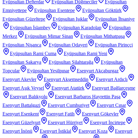
Eyüpsultan Defterdar
Eyüpsultan Düğmeciler
Eyüpsultan
Emniyettepe
Eyüpsultan Esentepe
Eyüpsultan Göktürk
Eyüpsultan Güzeltepe
Eyüpsultan Işıklar
Eyüpsultan İhsaniye
Eyüpsultan İslambey
Eyüpsultan Karadolap
Eyüpsultan
Merkez
Eyüpsultan Mimar Sinan
Eyüpsultan Mithatpaşa
Eyüpsultan Nişanca
Eyüpsultan Odayeri
Eyüpsultan Pirinççi
Eyüpsultan Rami Cuma
Eyüpsultan Rami Yeni
Eyüpsultan Sakarya
Eyüpsultan Silahtarağa
Eyüpsultan
Topçular
Eyüpsultan Yeşilpınar
Esenyurt Akçaburgaz
Esenyurt Akevler
Esenyurt Akşemseddin
Esenyurt Ardıçlı
Esenyurt Aşık Veysel
Esenyurt Atatürk
Esenyurt Bağlarçeşme
Esenyurt Balıkyolu
Esenyurt Barbaros Hayrettin Paşa
Esenyurt Battalgazi
Esenyurt Cumhuriyet
Esenyurt Çınar
Esenyurt Esenkent
Esenyurt Fatih
Esenyurt Gökevler
Esenyurt Güzelyurt
Esenyurt Hürriyet
Esenyurt İncirtepe
Esenyurt İnönü
Esenyurt İstiklal
Esenyurt Koza
Esenyurt