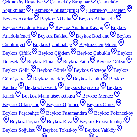
Çekmeköy Reşadiye
Çekmeköy Sırapınar
Çekmeköy
Soğukpınar
Çekmeköy Sultançiftliği
Çekmeköy Taşdelen
Beykoz Acarlar
Beykoz Akbaba
Beykoz Alibahadır
Beykoz Anadolu Hisarı
Beykoz Anadolu Kavağı
Beykoz
Anadolufeneri
Beykoz Baklacı
Beykoz Bozhane
Beykoz
Cumhuriyet
Beykoz Çamlıbahçe
Beykoz Çengeldere
Beykoz Çiftlik
Beykoz Çiğdem
Beykoz Çubuklu
Beykoz
Dereseki
Beykoz Elmalı
Beykoz Fatih
Beykoz Göksu
Beykoz Göllü
Beykoz Görele
Beykoz Göztepe
Beykoz
Gümüşsuyu
Beykoz İncirköy
Beykoz İshaklı
Beykoz
Kanlıca
Beykoz Kavacık
Beykoz Kaynarca
Beykoz
Kılıçlı
Beykoz Mahmutşevketpaşa
Beykoz Merkez
Beykoz Ortaçeşme
Beykoz Öğümce
Beykoz Örnek
Beykoz Paşabahçe
Beykoz Paşamandıra
Beykoz Polonezköy
Beykoz Poyraz
Beykoz Riva
Beykoz Rüzgarlıbahçe
Beykoz Soğuksu
Beykoz Tokatköy
Beykoz Yalıköy