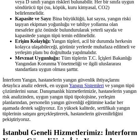
veya D sınıfı yangın riskleri bulunabilir. Her bir sınıfa uygun
söndürücü tipi (su, köpük, kuru kimyasal, CO2)
belirlenmelidir.
Kapasite ve Sayı:
Bina büyüklüğü, kat sayısı, yangın riski
taşıyan ekipman yoğunluğu ve tahliye yollarına olan
mesafeler göz önünde bulundurularak yeterli sayıda ve
kapasitede yangın tüpü temin edilmelidir.
Erişim Kolaylığı:
Yangın tüpleri, acil bir durumda herkesin
kolayca ulaşabileceği, görünür yerlerde muhafaza edilmeli ve
yerleşim planı bu doğrultuda yapılmalıdır.
Mevzuat Uygunluğu:
Tüm tüplerin T.C. İçişleri Bakanlığı
Yangından Korunma Yönetmeliği ve ilgili uluslararası
standartlara uygun olması şarttır.
İnterform Yangın, hastanelerin yangın güvenlik ihtiyaçlarını
detaylıca analiz ederek, en uygun
Yangın Sistemleri
ve yangın tüpü
çözümlerini sunar. Danışmanlık hizmetlerimizle, hastanelerin yangın
risk analizinden, uygun yangın tüpü tipolojisine, yerleşim
planlarından, personelin yangın güvenliği eğitimine kadar her
aşamada destek sağlıyoruz. En yüksek kalitede, sertifikalı yangın
tüplerinin satışını gerçekleştirerek, hastanelerin güvenilirliğini
pekiştiriyoruz.
İstanbul Geneli Hizmetlerimiz: İnterform