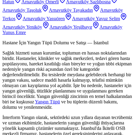
Hatun
Arnavutköy Ömerli
Arnavutköy Sazlıbosna
Arnavutköy Taşoluk
Arnavutköy Tayakadın
Arnavutköy
Terkos
Arnavutköy Yassıören
Arnavutköy Yavuz Selim
Arnavutköy Yeniköy
Arnavutköy Yeşilbayır
Arnavutköy
Yunus Emre
Hastane İçin Yangın Tüpü Dolumu ve Satışı
— İstanbul
Sağlık hizmeti sunan kurumlar, toplumun en hassas noktalarından
biridir. Hastaneler, klinikler ve sağlık merkezleri, tedavi gören hasta
popülasyonu, hareket kısıtlılığı olan bireyler ve yoğun tıbbi ekipman
nedeniyle yangın riski açısından özel bir kategoride
değerlendirilmelidir. Bu tesislerde meydana gelebilecek herhangi bir
yangın vakası, sadece maddi hasarla kalmayıp, telafisi mümkün
olmayan can kayıplarına yol açabilir. İşte bu nedenle, hastaneler için
yangın güvenliği, titizlikle planlanması ve uygulanması gereken
birincil önceliktir. Yangın güvenliği zincirinin en temel halkalarından
biri ise kuşkusuz
Yangın Tüpü
ve bu tüplerin düzenli bakımı,
dolumu ve yenilenmesidir.
İnterform Yangın olarak, sektördeki uzun yıllara dayanan tecrübemiz
ve uzman ekibimizle, hastanelerin yangın güvenliği ihtiyaçlarına
yönelik kapsamlı çözümler sunmaktayız. İstanbul'da İkitelli OSB
merkezli firmamız, hastanelerin özel gereksinimlerini anlayarak,