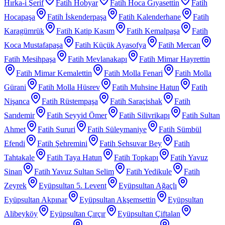
Hırka-i Şerif
Fatih Hobyar
Fatih Hoca Gıyasettin
Fatih
Hocapaşa
Fatih İskenderpaşa
Fatih Kalenderhane
Fatih
Karagümrük
Fatih Katip Kasım
Fatih Kemalpaşa
Fatih
Koca Mustafapaşa
Fatih Küçük Ayasofya
Fatih Mercan
Fatih Mesihpaşa
Fatih Mevlanakapı
Fatih Mimar Hayrettin
Fatih Mimar Kemalettin
Fatih Molla Fenari
Fatih Molla
Gürani
Fatih Molla Hüsrev
Fatih Muhsine Hatun
Fatih
Nişanca
Fatih Rüstempaşa
Fatih Saraçishak
Fatih
Sarıdemir
Fatih Seyyid Ömer
Fatih Silivrikapı
Fatih Sultan
Ahmet
Fatih Sururi
Fatih Süleymaniye
Fatih Sümbül
Efendi
Fatih Şehremini
Fatih Şehsuvar Bey
Fatih
Tahtakale
Fatih Taya Hatun
Fatih Topkapı
Fatih Yavuz
Sinan
Fatih Yavuz Sultan Selim
Fatih Yedikule
Fatih
Zeyrek
Eyüpsultan 5. Levent
Eyüpsultan Ağaçlı
Eyüpsultan Akpınar
Eyüpsultan Akşemsettin
Eyüpsultan
Alibeyköy
Eyüpsultan Çırçır
Eyüpsultan Çiftalan