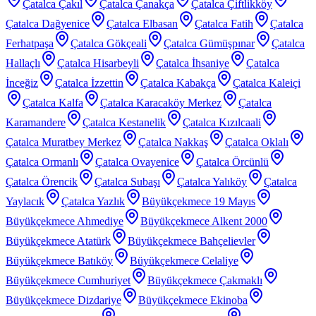
Çatalca Çakıl
Çatalca Çanakça
Çatalca Çiftlikköy
Çatalca Dağyenice
Çatalca Elbasan
Çatalca Fatih
Çatalca
Ferhatpaşa
Çatalca Gökçeali
Çatalca Gümüşpınar
Çatalca
Hallaçlı
Çatalca Hisarbeyli
Çatalca İhsaniye
Çatalca
İnceğiz
Çatalca İzzettin
Çatalca Kabakça
Çatalca Kaleiçi
Çatalca Kalfa
Çatalca Karacaköy Merkez
Çatalca
Karamandere
Çatalca Kestanelik
Çatalca Kızılcaali
Çatalca Muratbey Merkez
Çatalca Nakkaş
Çatalca Oklalı
Çatalca Ormanlı
Çatalca Ovayenice
Çatalca Örcünlü
Çatalca Örencik
Çatalca Subaşı
Çatalca Yalıköy
Çatalca
Yaylacık
Çatalca Yazlık
Büyükçekmece 19 Mayıs
Büyükçekmece Ahmediye
Büyükçekmece Alkent 2000
Büyükçekmece Atatürk
Büyükçekmece Bahçelievler
Büyükçekmece Batıköy
Büyükçekmece Celaliye
Büyükçekmece Cumhuriyet
Büyükçekmece Çakmaklı
Büyükçekmece Dizdariye
Büyükçekmece Ekinoba