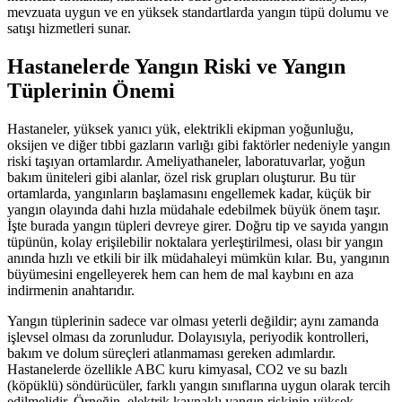
mevzuata uygun ve en yüksek standartlarda yangın tüpü dolumu ve
satışı hizmetleri sunar.
Hastanelerde Yangın Riski ve Yangın
Tüplerinin Önemi
Hastaneler, yüksek yanıcı yük, elektrikli ekipman yoğunluğu,
oksijen ve diğer tıbbi gazların varlığı gibi faktörler nedeniyle yangın
riski taşıyan ortamlardır. Ameliyathaneler, laboratuvarlar, yoğun
bakım üniteleri gibi alanlar, özel risk grupları oluşturur. Bu tür
ortamlarda, yangınların başlamasını engellemek kadar, küçük bir
yangın olayında dahi hızla müdahale edebilmek büyük önem taşır.
İşte burada yangın tüpleri devreye girer. Doğru tip ve sayıda yangın
tüpünün, kolay erişilebilir noktalara yerleştirilmesi, olası bir yangın
anında hızlı ve etkili bir ilk müdahaleyi mümkün kılar. Bu, yangının
büyümesini engelleyerek hem can hem de mal kaybını en aza
indirmenin anahtarıdır.
Yangın tüplerinin sadece var olması yeterli değildir; aynı zamanda
işlevsel olması da zorunludur. Dolayısıyla, periyodik kontrolleri,
bakım ve dolum süreçleri atlanmaması gereken adımlardır.
Hastanelerde özellikle ABC kuru kimyasal, CO2 ve su bazlı
(köpüklü) söndürücüler, farklı yangın sınıflarına uygun olarak tercih
edilmelidir. Örneğin, elektrik kaynaklı yangın riskinin yüksek