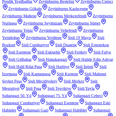
Pendik Yeşilbağlar
Zeytinburnu Beştelsiz
Zeytinburnu Çırpıcı
Zeytinburnu Gökalp
Zeytinburnu Kazlıçeşme
Zeytinburnu Maltepe
Zeytinburnu Merkezefendi
Zeytinburnu
Nuripaşa
Zeytinburnu Seyitnizam
Zeytinburnu Sümer
Zeytinburnu Telsiz
Zeytinburnu Veliefendi
Zeytinburnu
Yenidoğan
Zeytinburnu Yeşiltepe
Şişli 19 Mayıs
Şişli
Bozkurt
Şişli Cumhuriyet
Şişli Duatepe
Şişli Ergenekon
Şişli Esentepe
Şişli Eskişehir
Şişli Feriköy
Şişli Fulya
Şişli Gülbahar
Şişli Halaskargazi
Şişli Halide Edip Adıvar
Şişli Halil Rıfat Paşa
Şişli Harbiye
Şişli İnönü
Şişli
İzzetpaşa
Şişli Kaptanpaşa
Şişli Kuştepe
Şişli Mahmut
Şevket Paşa
Şişli Mecidiyeköy
Şişli Merkez
Şişli
Meşrutiyet
Şişli Paşa
Şişli Teşvikiye
Şişli Yayla
Sultangazi 50. Yıl
Sultangazi 75. Yıl
Sultangazi Cebeci
Sultangazi Cumhuriyet
Sultangazi Esentepe
Sultangazi Eski
Habipler
Sultangazi Gazi
Sultangazi Habibler
Sultangazi