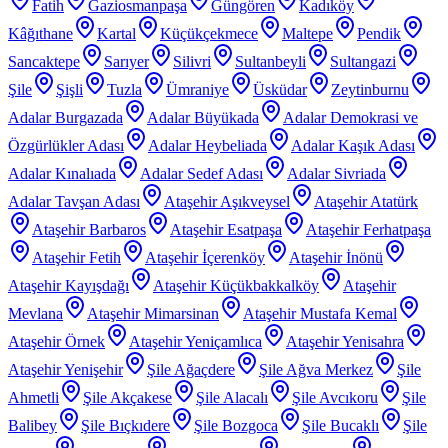
Fatih
Gaziosmanpaşa
Güngören
Kadıköy
Kâğıthane
Kartal
Küçükçekmece
Maltepe
Pendik
Sancaktepe
Sarıyer
Silivri
Sultanbeyli
Sultangazi
Şile
Şişli
Tuzla
Ümraniye
Üsküdar
Zeytinburnu
Adalar Burgazada
Adalar Büyükada
Adalar Demokrasi ve
Özgürlükler Adası
Adalar Heybeliada
Adalar Kaşık Adası
Adalar Kınalıada
Adalar Sedef Adası
Adalar Sivriada
Adalar Tavşan Adası
Ataşehir Aşıkveysel
Ataşehir Atatürk
Ataşehir Barbaros
Ataşehir Esatpaşa
Ataşehir Ferhatpaşa
Ataşehir Fetih
Ataşehir İçerenköy
Ataşehir İnönü
Ataşehir Kayışdağı
Ataşehir Küçükbakkalköy
Ataşehir
Mevlana
Ataşehir Mimarsinan
Ataşehir Mustafa Kemal
Ataşehir Örnek
Ataşehir Yeniçamlıca
Ataşehir Yenisahra
Ataşehir Yenişehir
Şile Ağaçdere
Şile Ağva Merkez
Şile
Ahmetli
Şile Akçakese
Şile Alacalı
Şile Avcıkoru
Şile
Balibey
Şile Bıçkıdere
Şile Bozgoca
Şile Bucaklı
Şile