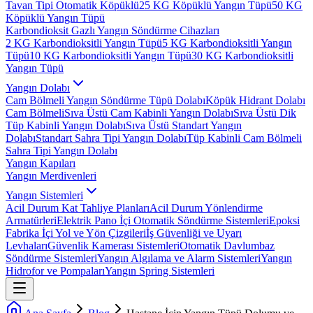
Tavan Tipi Otomatik Köpüklü
25 KG Köpüklü Yangın Tüpü
50 KG
Köpüklü Yangın Tüpü
Karbondioksit Gazlı Yangın Söndürme Cihazları
2 KG Karbondioksitli Yangın Tüpü
5 KG Karbondioksitli Yangın
Tüpü
10 KG Karbondioksitli Yangın Tüpü
30 KG Karbondioksitli
Yangın Tüpü
Yangın Dolabı
Cam Bölmeli Yangın Söndürme Tüpü Dolabı
Köpük Hidrant Dolabı
Cam Bölmeli
Sıva Üstü Cam Kabinli Yangın Dolabı
Sıva Üstü Dik
Tüp Kabinli Yangın Dolabı
Sıva Üstü Standart Yangın
Dolabı
Standart Sahra Tipi Yangın Dolabı
Tüp Kabinli Cam Bölmeli
Sahra Tipi Yangın Dolabı
Yangın Kapıları
Yangın Merdivenleri
Yangın Sistemleri
Acil Durum Kat Tahliye Planları
Acil Durum Yönlendirme
Armatürleri
Elektrik Pano İçi Otomatik Söndürme Sistemleri
Epoksi
Fabrika İçi Yol ve Yön Çizgileri
İş Güvenliği ve Uyarı
Levhaları
Güvenlik Kamerası Sistemleri
Otomatik Davlumbaz
Söndürme Sistemleri
Yangın Algılama ve Alarm Sistemleri
Yangın
Hidrofor ve Pompaları
Yangın Spring Sistemleri