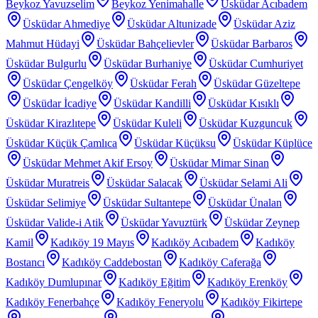
Beykoz Yavuzselim
Beykoz Yenimahalle
Üsküdar Acıbadem
Üsküdar Ahmediye
Üsküdar Altunizade
Üsküdar Aziz
Mahmut Hüdayi
Üsküdar Bahçelievler
Üsküdar Barbaros
Üsküdar Bulgurlu
Üsküdar Burhaniye
Üsküdar Cumhuriyet
Üsküdar Çengelköy
Üsküdar Ferah
Üsküdar Güzeltepe
Üsküdar İcadiye
Üsküdar Kandilli
Üsküdar Kısıklı
Üsküdar Kirazlıtepe
Üsküdar Kuleli
Üsküdar Kuzguncuk
Üsküdar Küçük Çamlıca
Üsküdar Küçüksu
Üsküdar Küplüce
Üsküdar Mehmet Akif Ersoy
Üsküdar Mimar Sinan
Üsküdar Muratreis
Üsküdar Salacak
Üsküdar Selami Ali
Üsküdar Selimiye
Üsküdar Sultantepe
Üsküdar Ünalan
Üsküdar Valide-i Atik
Üsküdar Yavuztürk
Üsküdar Zeynep
Kamil
Kadıköy 19 Mayıs
Kadıköy Acıbadem
Kadıköy
Bostancı
Kadıköy Caddebostan
Kadıköy Caferağa
Kadıköy Dumlupınar
Kadıköy Eğitim
Kadıköy Erenköy
Kadıköy Fenerbahçe
Kadıköy Feneryolu
Kadıköy Fikirtepe