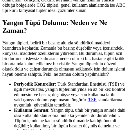
olduğu bölgelerde CO2 tüpleri, genel kullanım alanlarında ise ABC
tipi kuru kimyasal tüpler ideal çözümler sunar.
Yangın Tüpü Dolumu: Neden ve Ne
Zaman?
Yangın tüpleri, belirli bir basınç altında söndürücü maddeyi
barındıran kaplardır. Zamanla bu basınç düşebilir veya içerisindeki
kimyasal maddeler özelliklerini yitirebilir. Bu durumlar, tüpün acil
bir durumda işlevsiz kalmasına neden olur ki bu, hastane gibi kritik
bir ortamda kabul edilemez bir risktir. Yangın tüplerinin düzenli
olarak dolu ve çalışır durumda olmasını sağlamak için dolum işlemi
hayati öneme sahiptir. Peki, ne zaman dolum yapılmalıdır?
Periyodik Kontroller:
Türk Standartları Enstitüsü (TSE) ve
ilgili mevzuatlar, yangın tüplerinin yılda en az bir kez kontrol
edilmesini ve basınç düşmüşse veya son kullanma tarihi
yaklaşmışsa dolum yapılmasını öngörür.
TSE
standartlarına
uygunluk, güvenliğin temelidir.
Kullanım Sonrası:
Yangın tüpü, ufak bir yangın anında dahi
olsa kullanıldıktan sonra mutlaka yeniden doldurulmalıdır.
Tüpün içinde ne kadar söndürücü madde kaldığı önemli
değildir; kullanılmış bir tüpün basıncı düşmüş demektir ve