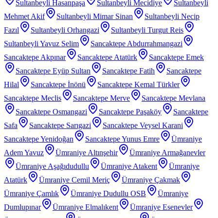
Sultanbeyli Hasanpaşa
Sultanbeyli Mecidiye
Sultanbeyli
Mehmet Akif
Sultanbeyli Mimar Sinan
Sultanbeyli Necip
Fazıl
Sultanbeyli Orhangazi
Sultanbeyli Turgut Reis
Sultanbeyli Yavuz Selim
Sancaktepe Abdurrahmangazi
Sancaktepe Akpınar
Sancaktepe Atatürk
Sancaktepe Emek
Sancaktepe Eyüp Sultan
Sancaktepe Fatih
Sancaktepe
Hilal
Sancaktepe İnönü
Sancaktepe Kemal Türkler
Sancaktepe Meclis
Sancaktepe Merve
Sancaktepe Mevlana
Sancaktepe Osmangazi
Sancaktepe Paşaköy
Sancaktepe
Safa
Sancaktepe Sarıgazi
Sancaktepe Veysel Karani
Sancaktepe Yenidoğan
Sancaktepe Yunus Emre
Ümraniye
Adem Yavuz
Ümraniye Altınşehir
Ümraniye Armağanevler
Ümraniye Aşağıdudullu
Ümraniye Atakent
Ümraniye
Atatürk
Ümraniye Cemil Meriç
Ümraniye Çakmak
Ümraniye Çamlık
Ümraniye Dudullu OSB
Ümraniye
Dumlupınar
Ümraniye Elmalıkent
Ümraniye Esenevler