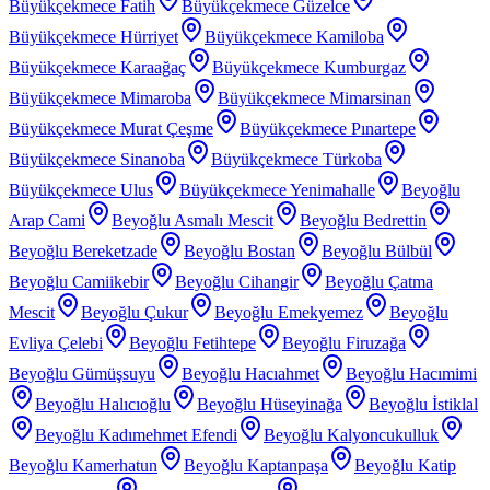
Büyükçekmece Fatih
Büyükçekmece Güzelce
Büyükçekmece Hürriyet
Büyükçekmece Kamiloba
Büyükçekmece Karaağaç
Büyükçekmece Kumburgaz
Büyükçekmece Mimaroba
Büyükçekmece Mimarsinan
Büyükçekmece Murat Çeşme
Büyükçekmece Pınartepe
Büyükçekmece Sinanoba
Büyükçekmece Türkoba
Büyükçekmece Ulus
Büyükçekmece Yenimahalle
Beyoğlu
Arap Cami
Beyoğlu Asmalı Mescit
Beyoğlu Bedrettin
Beyoğlu Bereketzade
Beyoğlu Bostan
Beyoğlu Bülbül
Beyoğlu Camiikebir
Beyoğlu Cihangir
Beyoğlu Çatma
Mescit
Beyoğlu Çukur
Beyoğlu Emekyemez
Beyoğlu
Evliya Çelebi
Beyoğlu Fetihtepe
Beyoğlu Firuzağa
Beyoğlu Gümüşsuyu
Beyoğlu Hacıahmet
Beyoğlu Hacımimi
Beyoğlu Halıcıoğlu
Beyoğlu Hüseyinağa
Beyoğlu İstiklal
Beyoğlu Kadımehmet Efendi
Beyoğlu Kalyoncukulluk
Beyoğlu Kamerhatun
Beyoğlu Kaptanpaşa
Beyoğlu Katip