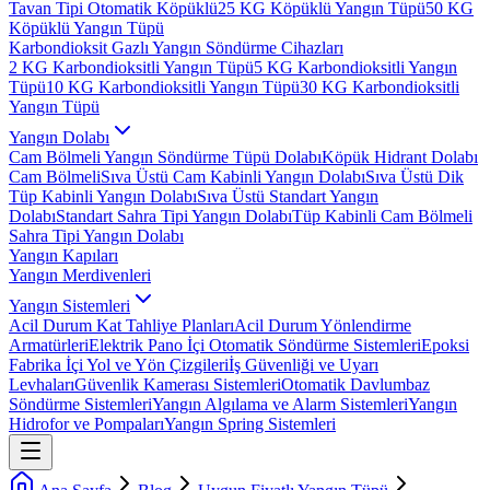
Tavan Tipi Otomatik Köpüklü
25 KG Köpüklü Yangın Tüpü
50 KG
Köpüklü Yangın Tüpü
Karbondioksit Gazlı Yangın Söndürme Cihazları
2 KG Karbondioksitli Yangın Tüpü
5 KG Karbondioksitli Yangın
Tüpü
10 KG Karbondioksitli Yangın Tüpü
30 KG Karbondioksitli
Yangın Tüpü
Yangın Dolabı
Cam Bölmeli Yangın Söndürme Tüpü Dolabı
Köpük Hidrant Dolabı
Cam Bölmeli
Sıva Üstü Cam Kabinli Yangın Dolabı
Sıva Üstü Dik
Tüp Kabinli Yangın Dolabı
Sıva Üstü Standart Yangın
Dolabı
Standart Sahra Tipi Yangın Dolabı
Tüp Kabinli Cam Bölmeli
Sahra Tipi Yangın Dolabı
Yangın Kapıları
Yangın Merdivenleri
Yangın Sistemleri
Acil Durum Kat Tahliye Planları
Acil Durum Yönlendirme
Armatürleri
Elektrik Pano İçi Otomatik Söndürme Sistemleri
Epoksi
Fabrika İçi Yol ve Yön Çizgileri
İş Güvenliği ve Uyarı
Levhaları
Güvenlik Kamerası Sistemleri
Otomatik Davlumbaz
Söndürme Sistemleri
Yangın Algılama ve Alarm Sistemleri
Yangın
Hidrofor ve Pompaları
Yangın Spring Sistemleri