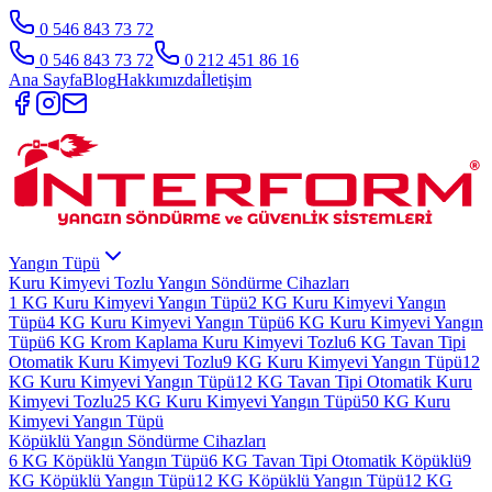
0 546 843 73 72
0 546 843 73 72
0 212 451 86 16
Ana Sayfa
Blog
Hakkımızda
İletişim
Yangın Tüpü
Kuru Kimyevi Tozlu Yangın Söndürme Cihazları
1 KG Kuru Kimyevi Yangın Tüpü
2 KG Kuru Kimyevi Yangın
Tüpü
4 KG Kuru Kimyevi Yangın Tüpü
6 KG Kuru Kimyevi Yangın
Tüpü
6 KG Krom Kaplama Kuru Kimyevi Tozlu
6 KG Tavan Tipi
Otomatik Kuru Kimyevi Tozlu
9 KG Kuru Kimyevi Yangın Tüpü
12
KG Kuru Kimyevi Yangın Tüpü
12 KG Tavan Tipi Otomatik Kuru
Kimyevi Tozlu
25 KG Kuru Kimyevi Yangın Tüpü
50 KG Kuru
Kimyevi Yangın Tüpü
Köpüklü Yangın Söndürme Cihazları
6 KG Köpüklü Yangın Tüpü
6 KG Tavan Tipi Otomatik Köpüklü
9
KG Köpüklü Yangın Tüpü
12 KG Köpüklü Yangın Tüpü
12 KG