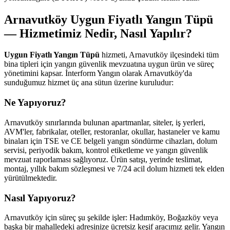
Arnavutköy Uygun Fiyatlı Yangın Tüpü
— Hizmetimiz Nedir, Nasıl Yapılır?
Uygun Fiyatlı Yangın Tüpü
hizmeti, Arnavutköy ilçesindeki tüm
bina tipleri için yangın güvenlik mevzuatına uygun ürün ve süreç
yönetimini kapsar. İnterform Yangın olarak Arnavutköy'da
sunduğumuz hizmet üç ana sütun üzerine kuruludur:
Ne Yapıyoruz?
Arnavutköy sınırlarında bulunan apartmanlar, siteler, iş yerleri,
AVM'ler, fabrikalar, oteller, restoranlar, okullar, hastaneler ve kamu
binaları için TSE ve CE belgeli yangın söndürme cihazları, dolum
servisi, periyodik bakım, kontrol etiketleme ve yangın güvenlik
mevzuat raporlaması sağlıyoruz. Ürün satışı, yerinde teslimat,
montaj, yıllık bakım sözleşmesi ve 7/24 acil dolum hizmeti tek elden
yürütülmektedir.
Nasıl Yapıyoruz?
Arnavutköy için süreç şu şekilde işler: Hadımköy, Boğazköy veya
başka bir mahalledeki adresinize ücretsiz keşif aracımız gelir. Yangın