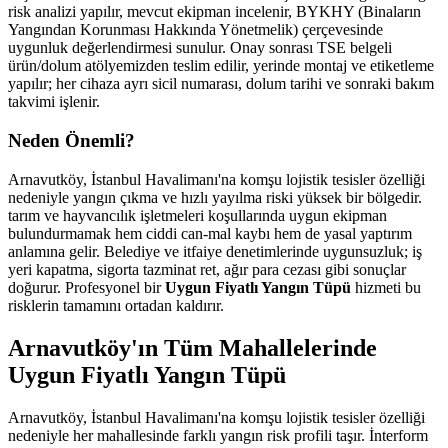
risk analizi yapılır, mevcut ekipman incelenir, BYKHY (Binaların
Yangından Korunması Hakkında Yönetmelik) çerçevesinde
uygunluk değerlendirmesi sunulur. Onay sonrası TSE belgeli
ürün/dolum atölyemizden teslim edilir, yerinde montaj ve etiketleme
yapılır; her cihaza ayrı sicil numarası, dolum tarihi ve sonraki bakım
takvimi işlenir.
Neden Önemli?
Arnavutköy, İstanbul Havalimanı'na komşu lojistik tesisler özelliği
nedeniyle yangın çıkma ve hızlı yayılma riski yüksek bir bölgedir.
tarım ve hayvancılık işletmeleri koşullarında uygun ekipman
bulundurmamak hem ciddi can-mal kaybı hem de yasal yaptırım
anlamına gelir. Belediye ve itfaiye denetimlerinde uygunsuzluk; iş
yeri kapatma, sigorta tazminat ret, ağır para cezası gibi sonuçlar
doğurur. Profesyonel bir
Uygun Fiyatlı Yangın Tüpü
hizmeti bu
risklerin tamamını ortadan kaldırır.
Arnavutköy'ın Tüm Mahallelerinde
Uygun Fiyatlı Yangın Tüpü
Arnavutköy, İstanbul Havalimanı'na komşu lojistik tesisler özelliği
nedeniyle her mahallesinde farklı yangın risk profili taşır. İnterform