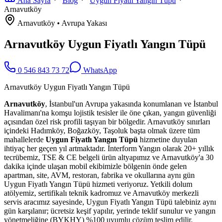
Ana Sayfa
Blog
Uygun Fiyatlı Yangın Tüpü
Arnavutköy
Arnavutköy
•
Avrupa
Yakası
Arnavutköy Uygun Fiyatlı Yangın Tüpü
0 546 843 73 72
WhatsApp
Arnavutköy Uygun Fiyatlı Yangın Tüpü
Arnavutköy
, İstanbul'un Avrupa yakasında konumlanan ve İstanbul
Havalimanı'na komşu lojistik tesisler ile öne çıkan, yangın güvenliği
açısından özel risk profili taşıyan bir bölgedir. Arnavutköy sınırları
içindeki Hadımköy, Boğazköy, Taşoluk başta olmak üzere tüm
mahallelerde
Uygun Fiyatlı Yangın Tüpü
hizmetine duyulan
ihtiyaç her geçen yıl artmaktadır. İnterform Yangın olarak 20+ yıllık
tecrübemiz, TSE & CE belgeli ürün altyapımız ve Arnavutköy'a 30
dakika içinde ulaşan mobil ekibimizle bölgenin önde gelen
apartman, site, AVM, restoran, fabrika ve okullarına aynı gün
Uygun Fiyatlı Yangın Tüpü hizmeti veriyoruz. Yetkili dolum
atölyemiz, sertifikalı teknik kadromuz ve Arnavutköy merkezli
servis aracımız sayesinde, Uygun Fiyatlı Yangın Tüpü talebiniz aynı
gün karşılanır; ücretsiz keşif yapılır, yerinde teklif sunulur ve yangın
yönetmeliğine (BYKHY) %100 uyumlu çözüm teslim edilir.