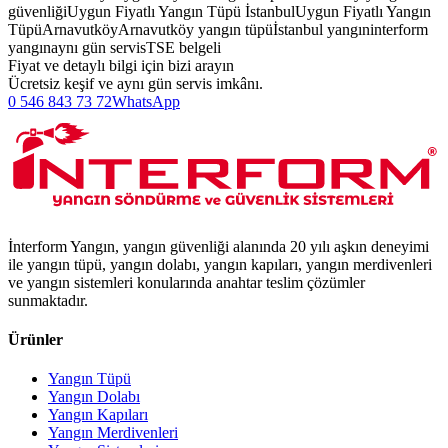
güvenliği
Uygun Fiyatlı Yangın Tüpü İstanbul
Uygun Fiyatlı Yangın
Tüpü
Arnavutköy
Arnavutköy yangın tüpü
İstanbul yangın
interform
yangın
aynı gün servis
TSE belgeli
Fiyat ve detaylı bilgi için bizi arayın
Ücretsiz keşif ve aynı gün servis imkânı.
0 546 843 73 72
WhatsApp
İnterform Yangın, yangın güvenliği alanında 20 yılı aşkın deneyimi
ile yangın tüpü, yangın dolabı, yangın kapıları, yangın merdivenleri
ve yangın sistemleri konularında anahtar teslim çözümler
sunmaktadır.
Ürünler
Yangın Tüpü
Yangın Dolabı
Yangın Kapıları
Yangın Merdivenleri