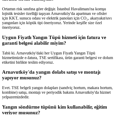
Ortamın risk sınıfına göre değişir. İstanbul Havalimanı'na komşu
lojistik tesisler özelliği taşıyan Arnavutköy'da apartman ve ofisler
için KKT, sunucu odası ve elektrik panoları için CO₂, akaryakıt/sıvı
yangınları için köpük tipi öneriyoruz. Yerinde keşifle size özel
öneriyoruz.
Uygun Fiyatlı Yangın Tüpü hizmeti için fatura ve
garanti belgesi alabilir miyim?
Tabii ki. Arnavutköy'daki her Uygun Fiyatlı Yangın Tüpü
hizmetimizde e-fatura, TSE sertifikası, ürün garanti belgesi ve dolum
etiketini birlikte teslim ediyoruz.
Arnavutköy'da yangın dolabı satışı ve montajı
yapıyor musunuz?
Evet. TSE belgeli yangın dolapları (sandviç hortum, makara hortum,
kombine) satışı, montajı ve periyodik bakımı Arnavutköy'da hizmet
yelpazemizdedir.
Yangın söndürme tüpünü kim kullanabilir, eğitim
veriyor musunuz?