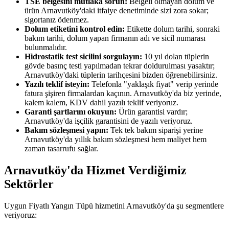
TSE belgesini mutlaka sorun:
Belgeli olmayan dolum ve
ürün Arnavutköy'daki itfaiye denetiminde sizi zora sokar;
sigortanız ödenmez.
Dolum etiketini kontrol edin:
Etikette dolum tarihi, sonraki
bakım tarihi, dolum yapan firmanın adı ve sicil numarası
bulunmalıdır.
Hidrostatik test sicilini sorgulayın:
10 yıl dolan tüplerin
gövde basınç testi yapılmadan tekrar doldurulması yasaktır;
Arnavutköy'daki tüplerin tarihçesini bizden öğrenebilirsiniz.
Yazılı teklif isteyin:
Telefonla "yaklaşık fiyat" verip yerinde
fatura şişiren firmalardan kaçının. Arnavutköy'da biz yerinde,
kalem kalem, KDV dahil yazılı teklif veriyoruz.
Garanti şartlarını okuyun:
Ürün garantisi vardır;
Arnavutköy'da işçilik garantisini de yazılı veriyoruz.
Bakım sözleşmesi yapın:
Tek tek bakım siparişi yerine
Arnavutköy'da yıllık bakım sözleşmesi hem maliyet hem
zaman tasarrufu sağlar.
Arnavutköy'da Hizmet Verdiğimiz
Sektörler
Uygun Fiyatlı Yangın Tüpü hizmetini Arnavutköy'da şu segmentlere
veriyoruz: