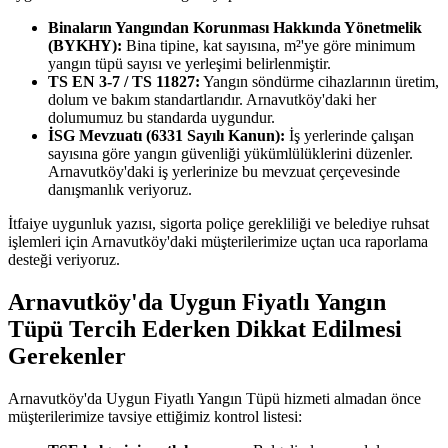
Binaların Yangından Korunması Hakkında Yönetmelik
(BYKHY):
Bina tipine, kat sayısına, m²'ye göre minimum
yangın tüpü sayısı ve yerleşimi belirlenmiştir.
TS EN 3-7 / TS 11827:
Yangın söndürme cihazlarının üretim,
dolum ve bakım standartlarıdır. Arnavutköy'daki her
dolumumuz bu standarda uygundur.
İSG Mevzuatı (6331 Sayılı Kanun):
İş yerlerinde çalışan
sayısına göre yangın güvenliği yükümlülüklerini düzenler.
Arnavutköy'daki iş yerlerinize bu mevzuat çerçevesinde
danışmanlık veriyoruz.
İtfaiye uygunluk yazısı, sigorta poliçe gerekliliği ve belediye ruhsat
işlemleri için Arnavutköy'daki müşterilerimize uçtan uca raporlama
desteği veriyoruz.
Arnavutköy'da Uygun Fiyatlı Yangın
Tüpü Tercih Ederken Dikkat Edilmesi
Gerekenler
Arnavutköy'da Uygun Fiyatlı Yangın Tüpü hizmeti almadan önce
müşterilerimize tavsiye ettiğimiz kontrol listesi: