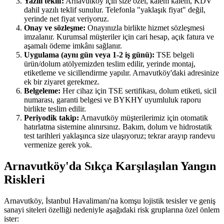
Yazılı teklif:
Arnavutköy için size özel, kalem kalem, KDV
dahil yazılı teklif sunulur. Telefonla "yaklaşık fiyat" değil,
yerinde net fiyat veriyoruz.
Onay ve sözleşme:
Onayınızla birlikte hizmet sözleşmesi
imzalanır. Kurumsal müşteriler için cari hesap, açık fatura ve
aşamalı ödeme imkânı sağlanır.
Uygulama (aynı gün veya 1-2 iş günü):
TSE belgeli
ürün/dolum atölyemizden teslim edilir, yerinde montaj,
etiketleme ve sicillendirme yapılır. Arnavutköy'daki adresinize
ek bir ziyaret gerekmez.
Belgeleme:
Her cihaz için TSE sertifikası, dolum etiketi, sicil
numarası, garanti belgesi ve BYKHY uyumluluk raporu
birlikte teslim edilir.
Periyodik takip:
Arnavutköy müşterilerimiz için otomatik
hatırlatma sistemine alınırsınız. Bakım, dolum ve hidrostatik
test tarihleri yaklaşınca size ulaşıyoruz; tekrar arayıp randevu
vermenize gerek yok.
Arnavutköy'da Sıkça Karşılaşılan Yangın
Riskleri
Arnavutköy, İstanbul Havalimanı'na komşu lojistik tesisler ve geniş
sanayi siteleri özelliği nedeniyle aşağıdaki risk gruplarına özel önlem
ister: