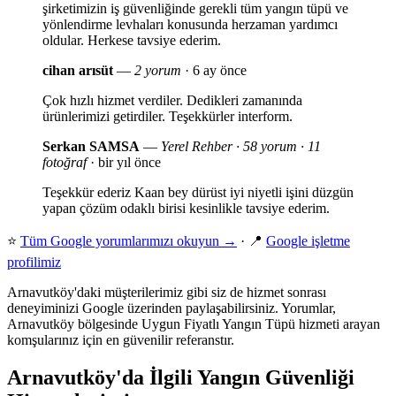
şirketimizin iş güvenliğinde gerekli tüm yangın tüpü ve
yönlendirme levhaları konusunda herzaman yardımcı
oldular. Herkese tavsiye ederim.
cihan arısüt
—
2 yorum
· 6 ay önce
Çok hızlı hizmet verdiler. Dedikleri zamanında
ürünlerimizi getirdiler. Teşekkürler interform.
Serkan SAMSA
—
Yerel Rehber · 58 yorum · 11
fotoğraf
· bir yıl önce
Teşekkür ederiz Kaan bey dürüst iyi niyetli işini düzgün
yapan çözüm odaklı birisi kesinlikle tavsiye ederim.
⭐
Tüm Google yorumlarımızı okuyun →
· 📍
Google işletme
profilimiz
Arnavutköy'daki müşterilerimiz gibi siz de hizmet sonrası
deneyiminizi Google üzerinden paylaşabilirsiniz. Yorumlar,
Arnavutköy bölgesinde Uygun Fiyatlı Yangın Tüpü hizmeti arayan
komşularınız için en güvenilir referanstır.
Arnavutköy'da İlgili Yangın Güvenliği