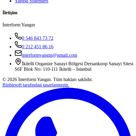
Yangın Sistemleri
İletişim
İnterform Yangın
0 546 843 73 72
0 212 451 86 16
interformyangin@gmail.com
İkitelli Organize Sanayi Bölgesi Dersankoop Sanayi Sitesi
S6F Blok No: 110-111 İkitelli – İstanbul
©
2026
İnterform Yangın. Tüm hakları saklıdır.
Binbirsoft tarafından tasarlanmıştır.