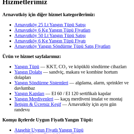
Hizmetlerimiz
Arnavutköy için diğer hizmet kategorilerimiz:
Arnavutköy 25 Lt Yangın Tüpü Satışı
Arnavutköy 6 Kg Yangın Tüpü Fiyatları
Arnavutköy 50 Lt Yangın Tüpü Satışı
Arnavutköy 6 Kg Yangın Tüpü Fiyatı
Arnavutköy Yangın Söndürme Tüpü Satış Fiyatları
Ürün ve hizmet sayfalarımız:
Yangın Tüpü
— KKT, CO₂ ve köpüklü söndürme cihazları
Yangın Dolabı
— sandviç, makara ve kombine hortum
dolapları
Yangın Söndürme Sistemleri
— algılama, alarm, sprinkler ve
davlumbaz
Yangın Kapıları
— EI 60 / EI 120 sertifikalı kapılar
Yangın Merdivenleri
— kaçış merdiveni imalat ve montaj
İletişim & Ücretsiz Keşif
— Arnavutköy için aynı gün
randevu
Komşu ilçelerde Uygun Fiyatlı Yangın Tüpü:
Ataşehir Uygun Fiyatlı Yangın Tüpü