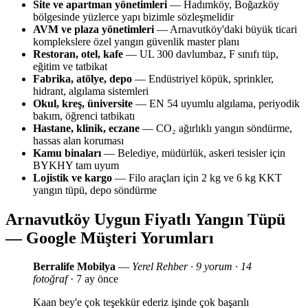
Site ve apartman yönetimleri
— Hadımköy, Boğazköy
bölgesinde yüzlerce yapı bizimle sözleşmelidir
AVM ve plaza yönetimleri
— Arnavutköy'daki büyük ticari
komplekslere özel yangın güvenlik master planı
Restoran, otel, kafe
— UL 300 davlumbaz, F sınıfı tüp,
eğitim ve tatbikat
Fabrika, atölye, depo
— Endüstriyel köpük, sprinkler,
hidrant, algılama sistemleri
Okul, kreş, üniversite
— EN 54 uyumlu algılama, periyodik
bakım, öğrenci tatbikatı
Hastane, klinik, eczane
— CO₂ ağırlıklı yangın söndürme,
hassas alan koruması
Kamu binaları
— Belediye, müdürlük, askeri tesisler için
BYKHY tam uyum
Lojistik ve kargo
— Filo araçları için 2 kg ve 6 kg KKT
yangın tüpü, depo söndürme
Arnavutköy Uygun Fiyatlı Yangın Tüpü
— Google Müşteri Yorumları
Berralife Mobilya
—
Yerel Rehber · 9 yorum · 14
fotoğraf
· 7 ay önce
Kaan bey'e çok teşekkür ederiz işinde çok başarılı