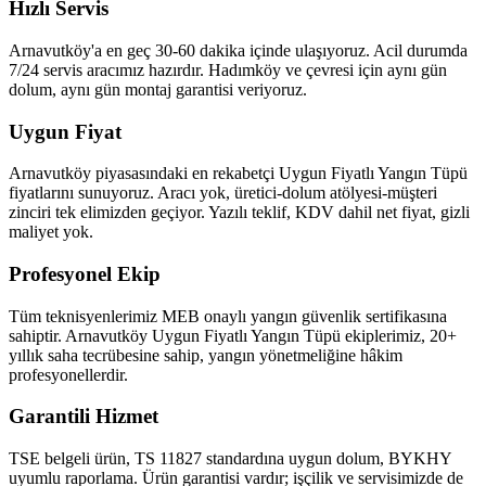
Hızlı Servis
Arnavutköy'a en geç 30-60 dakika içinde ulaşıyoruz. Acil durumda
7/24 servis aracımız hazırdır. Hadımköy ve çevresi için aynı gün
dolum, aynı gün montaj garantisi veriyoruz.
Uygun Fiyat
Arnavutköy piyasasındaki en rekabetçi Uygun Fiyatlı Yangın Tüpü
fiyatlarını sunuyoruz. Aracı yok, üretici-dolum atölyesi-müşteri
zinciri tek elimizden geçiyor. Yazılı teklif, KDV dahil net fiyat, gizli
maliyet yok.
Profesyonel Ekip
Tüm teknisyenlerimiz MEB onaylı yangın güvenlik sertifikasına
sahiptir. Arnavutköy Uygun Fiyatlı Yangın Tüpü ekiplerimiz, 20+
yıllık saha tecrübesine sahip, yangın yönetmeliğine hâkim
profesyonellerdir.
Garantili Hizmet
TSE belgeli ürün, TS 11827 standardına uygun dolum, BYKHY
uyumlu raporlama. Ürün garantisi vardır; işçilik ve servisimizde de