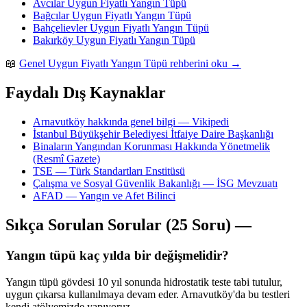
Avcılar Uygun Fiyatlı Yangın Tüpü
Bağcılar Uygun Fiyatlı Yangın Tüpü
Bahçelievler Uygun Fiyatlı Yangın Tüpü
Bakırköy Uygun Fiyatlı Yangın Tüpü
📖
Genel Uygun Fiyatlı Yangın Tüpü rehberini oku →
Faydalı Dış Kaynaklar
Arnavutköy hakkında genel bilgi — Vikipedi
İstanbul Büyükşehir Belediyesi İtfaiye Daire Başkanlığı
Binaların Yangından Korunması Hakkında Yönetmelik
(Resmî Gazete)
TSE — Türk Standartları Enstitüsü
Çalışma ve Sosyal Güvenlik Bakanlığı — İSG Mevzuatı
AFAD — Yangın ve Afet Bilinci
Sıkça Sorulan Sorular (25 Soru) —
Yangın tüpü kaç yılda bir değişmelidir?
Yangın tüpü gövdesi 10 yıl sonunda hidrostatik teste tabi tutulur,
uygun çıkarsa kullanılmaya devam eder. Arnavutköy'da bu testleri
kendi atölyemizde yapıyoruz.