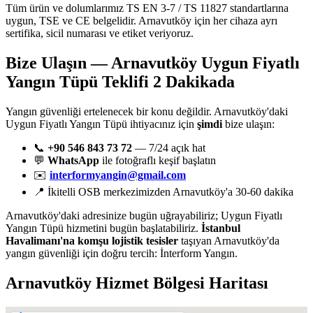
Tüm ürün ve dolumlarımız TS EN 3-7 / TS 11827 standartlarına
uygun, TSE ve CE belgelidir. Arnavutköy için her cihaza ayrı
sertifika, sicil numarası ve etiket veriyoruz.
Bize Ulaşın — Arnavutköy Uygun Fiyatlı
Yangın Tüpü Teklifi 2 Dakikada
Yangın güvenliği ertelenecek bir konu değildir. Arnavutköy'daki
Uygun Fiyatlı Yangın Tüpü ihtiyacınız için
şimdi
bize ulaşın:
📞
+90 546 843 73 72
— 7/24 açık hat
💬
WhatsApp
ile fotoğraflı keşif başlatın
✉️
interformyangin@gmail.com
📍 İkitelli OSB merkezimizden Arnavutköy'a 30-60 dakika
Arnavutköy'daki adresinize bugün uğrayabiliriz; Uygun Fiyatlı
Yangın Tüpü hizmetini bugün başlatabiliriz.
İstanbul
Havalimanı'na komşu lojistik tesisler
taşıyan Arnavutköy'da
yangın güvenliği için doğru tercih: İnterform Yangın.
Arnavutköy
Hizmet Bölgesi Haritası