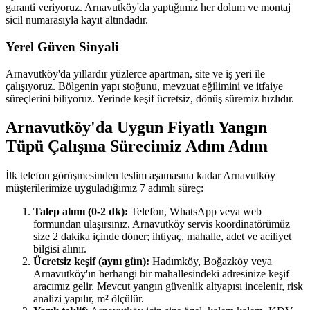
garanti veriyoruz. Arnavutköy'da yaptığımız her dolum ve montaj
sicil numarasıyla kayıt altındadır.
Yerel Güven Sinyali
Arnavutköy'da yıllardır yüzlerce apartman, site ve iş yeri ile
çalışıyoruz. Bölgenin yapı stoğunu, mevzuat eğilimini ve itfaiye
süreçlerini biliyoruz. Yerinde keşif ücretsiz, dönüş süremiz hızlıdır.
Arnavutköy'da Uygun Fiyatlı Yangın
Tüpü Çalışma Sürecimiz Adım Adım
İlk telefon görüşmesinden teslim aşamasına kadar Arnavutköy
müşterilerimize uyguladığımız 7 adımlı süreç:
Talep alımı (0-2 dk):
Telefon, WhatsApp veya web
formundan ulaşırsınız. Arnavutköy servis koordinatörümüz
size 2 dakika içinde döner; ihtiyaç, mahalle, adet ve aciliyet
bilgisi alınır.
Ücretsiz keşif (aynı gün):
Hadımköy, Boğazköy veya
Arnavutköy'ın herhangi bir mahallesindeki adresinize keşif
aracımız gelir. Mevcut yangın güvenlik altyapısı incelenir, risk
analizi yapılır, m² ölçülür.