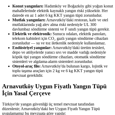
Konut yangınları:
Hadımköy ve Boğazköy gibi yoğun konut
mahallelerinde elektrik kaynaklı yangın riski yüksektir. Her
dairede en az 1 adet 6 kg KKT yangın tüpü zorunludur.
Mutfak yangınları:
Arnavutköy'daki restoran, kafe ve otel
mutfaklarında yağ alev alma riski nedeniyle UL 300
davlumbaz söndürme sistemi ve F sınıfı yangın tüpü gerekir.
Elektrik ve elektronik:
Sunucu odaları, elektrik panoları,
telekom kabinleri için CO₂ gazlı yangın söndürme cihazları
zorunludur — su ve toz iletkenlik nedeniyle kullanılamaz.
Endüstriyel yangınlar:
Arnavutköy'daki üretim tesisleri,
depo ve atölyelerde yanıcı sıvı ve madde varlığı nedeniyle
köpük tipi yangın söndürme cihazları, otomatik söndürme
sistemleri ve algılama-alarm sistemleri zorunludur.
Otoyol-araç filo:
Arnavutköy'da bulunan kargo, lojistik ve
toplu taşıma araçları için 2 kg ve 6 kg KKT yangın tüpü
mevzuat gereklidir.
Arnavutköy Uygun Fiyatlı Yangın Tüpü
İçin Yasal Çerçeve
Türkiye'de yangın güvenliği üç temel mevzuat tarafından
düzenlenir; Arnavutköy'daki her Uygun Fiyatlı Yangın Tüpü
uygulamamız bu mevzuata göre yapılır: