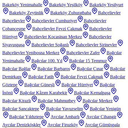
Bakırköy Yenimahalle
Bakırköy Yeşilköy
Bakırköy Yeşilyurt
Bakırköy Zeytinlik
Bakırköy Zuhuratbaba
Bahçelievler
Bahçelievler
Bahçelievler Cumhuriyet
Bahçelievler
Çobançeşme
Bahçelievler Fevzi Çakmak
Bahçelievler
Hürriyet
Bahçelievler Kocasinan Merkez
Bahçelievler
Siyavuşpaşa
Bahçelievler Soğanlı
Bahçelievler Şirinevler
Bahçelievler Yenibosna Merkez
Bahçelievler Zafer
Bağcılar
Yenimahalle
Bağcılar 100. Yıl
Bağcılar 15 Temmuz
Bağcılar Bağlar
Bağcılar Barbaros
Bağcılar Çınar
Bağcılar
Demirkapı
Bağcılar Fatih
Bağcılar Fevzi Çakmak
Bağcılar
Göztepe
Bağcılar Güneşli
Bağcılar Hürriyet
Bağcılar
İnönü
Bağcılar Kâzım Karabekir
Bağcılar Kemalpaşa
Bağcılar Kirazlı
Bağcılar Mahmutbey
Bağcılar Merkez
Bağcılar Sancaktepe
Bağcılar Yavuzselim
Bağcılar Yenigün
Bağcılar Yıldıztepe
Avcılar Ambarlı
Avcılar Cihangir
Avcılar Denizköşkler
Avcılar Firuzköy
Avcılar Gümüşpala