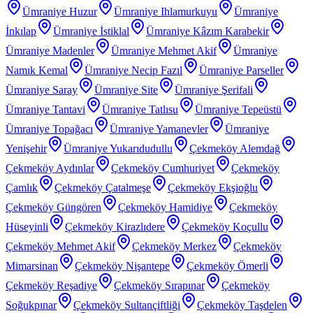
Ümraniye Huzur
Ümraniye Ihlamurkuyu
Ümraniye
İnkılap
Ümraniye İstiklal
Ümraniye Kâzım Karabekir
Ümraniye Madenler
Ümraniye Mehmet Akif
Ümraniye
Namık Kemal
Ümraniye Necip Fazıl
Ümraniye Parseller
Ümraniye Saray
Ümraniye Site
Ümraniye Şerifali
Ümraniye Tantavi
Ümraniye Tatlısu
Ümraniye Tepeüstü
Ümraniye Topağacı
Ümraniye Yamanevler
Ümraniye
Yenişehir
Ümraniye Yukarıdudullu
Çekmeköy Alemdağ
Çekmeköy Aydınlar
Çekmeköy Cumhuriyet
Çekmeköy
Çamlık
Çekmeköy Çatalmeşe
Çekmeköy Ekşioğlu
Çekmeköy Güngören
Çekmeköy Hamidiye
Çekmeköy
Hüseyinli
Çekmeköy Kirazlıdere
Çekmeköy Koçullu
Çekmeköy Mehmet Akif
Çekmeköy Merkez
Çekmeköy
Mimarsinan
Çekmeköy Nişantepe
Çekmeköy Ömerli
Çekmeköy Reşadiye
Çekmeköy Sırapınar
Çekmeköy
Soğukpınar
Çekmeköy Sultançiftliği
Çekmeköy Taşdelen