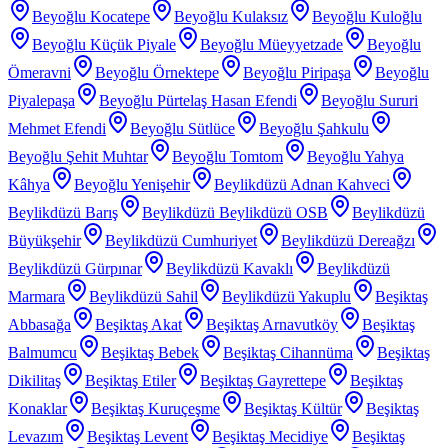
Beyoğlu Kocatepe
Beyoğlu Kulaksız
Beyoğlu Kuloğlu
Beyoğlu Küçük Piyale
Beyoğlu Müeyyetzade
Beyoğlu
Ömeravni
Beyoğlu Örnektepe
Beyoğlu Piripaşa
Beyoğlu
Piyalepaşa
Beyoğlu Pürtelaş Hasan Efendi
Beyoğlu Sururi
Mehmet Efendi
Beyoğlu Sütlüce
Beyoğlu Şahkulu
Beyoğlu Şehit Muhtar
Beyoğlu Tomtom
Beyoğlu Yahya
Kâhya
Beyoğlu Yenişehir
Beylikdüzü Adnan Kahveci
Beylikdüzü Barış
Beylikdüzü Beylikdüzü OSB
Beylikdüzü
Büyükşehir
Beylikdüzü Cumhuriyet
Beylikdüzü Dereağzı
Beylikdüzü Gürpınar
Beylikdüzü Kavaklı
Beylikdüzü
Marmara
Beylikdüzü Sahil
Beylikdüzü Yakuplu
Beşiktaş
Abbasağa
Beşiktaş Akat
Beşiktaş Arnavutköy
Beşiktaş
Balmumcu
Beşiktaş Bebek
Beşiktaş Cihannüma
Beşiktaş
Dikilitaş
Beşiktaş Etiler
Beşiktaş Gayrettepe
Beşiktaş
Konaklar
Beşiktaş Kuruçeşme
Beşiktaş Kültür
Beşiktaş
Levazım
Beşiktaş Levent
Beşiktaş Mecidiye
Beşiktaş