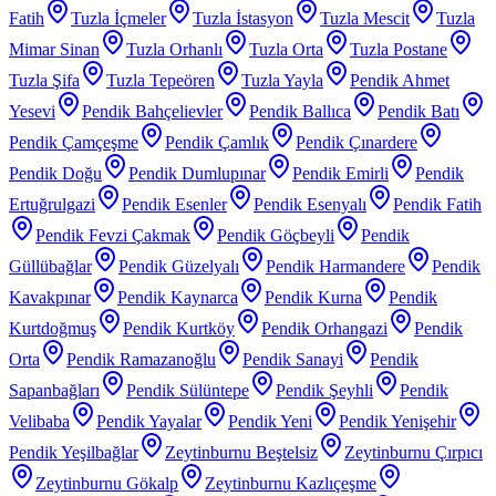
Fatih
Tuzla İçmeler
Tuzla İstasyon
Tuzla Mescit
Tuzla
Mimar Sinan
Tuzla Orhanlı
Tuzla Orta
Tuzla Postane
Tuzla Şifa
Tuzla Tepeören
Tuzla Yayla
Pendik Ahmet
Yesevi
Pendik Bahçelievler
Pendik Ballıca
Pendik Batı
Pendik Çamçeşme
Pendik Çamlık
Pendik Çınardere
Pendik Doğu
Pendik Dumlupınar
Pendik Emirli
Pendik
Ertuğrulgazi
Pendik Esenler
Pendik Esenyalı
Pendik Fatih
Pendik Fevzi Çakmak
Pendik Göçbeyli
Pendik
Güllübağlar
Pendik Güzelyalı
Pendik Harmandere
Pendik
Kavakpınar
Pendik Kaynarca
Pendik Kurna
Pendik
Kurtdoğmuş
Pendik Kurtköy
Pendik Orhangazi
Pendik
Orta
Pendik Ramazanoğlu
Pendik Sanayi
Pendik
Sapanbağları
Pendik Sülüntepe
Pendik Şeyhli
Pendik
Velibaba
Pendik Yayalar
Pendik Yeni
Pendik Yenişehir
Pendik Yeşilbağlar
Zeytinburnu Beştelsiz
Zeytinburnu Çırpıcı
Zeytinburnu Gökalp
Zeytinburnu Kazlıçeşme