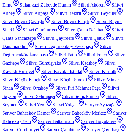
Emre
Sultangazi Zübeyde Hanım
Silivri Akören
Silivri
Alibey
Silivri Alipaşa
Silivri Bekirli
Silivri Beyciler
Silivri Büyük Çavuşlu
Silivri Büyük Kılıçlı
Silivri Büyük
Sinekli
Silivri Cumhuriyet
Silivri Çanta Balaban
Silivri
Çanta Sancaktepe
Silivri Çayırdere
Silivri Çeltik
Silivri
Danamandıra
Silivri Değirmenköy Fevzipaşa
Silivri
Değirmenköy İsmetpaşa
Silivri Fatih
Silivri Fener
Silivri
Gazitepe
Silivri Gümüşyaka
Silivri Kadıköy
Silivri
Kavaklı Hürriyet
Silivri Kavaklı İstiklal
Silivri Kurfallı
Silivri Küçük Kılıçlı
Silivri Küçük Sinekli
Silivri Mimar
Sinan
Silivri Ortaköy
Silivri Piri Mehmet Paşa
Silivri
Sayalar
Silivri Selimpaşa
Silivri Semizkumlar
Silivri
Seymen
Silivri Yeni
Silivri Yolçatı
Sarıyer Ayazağa
Sarıyer Bahçeköy Kemer
Sarıyer Bahçeköy Merkez
Sarıyer
Bahçeköy Yeni
Sarıyer Baltalimanı
Sarıyer Büyükdere
Sarıyer Cumhuriyet
Sarıyer Çamlıtepe
Sarıyer Çayırbaşı