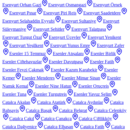
Esenyurt Orhan Gazi
Esenyurt Osmangazi
Esenyurt Örnek
Esenyurt Pınar
Esenyurt Piri Reis
Esenyurt Saadetdere
Esenyurt Selahaddin Eyyubi
Esenyurt Sultaniye
Esenyurt
Süleymaniye
Esenyurt Şehitler
Esenyurt Talatpaşa
Esenyurt Turgut Özal
Esenyurt Üçevler
Esenyurt Yenikent
Esenyurt Yeşilkent
Esenyurt Yunus Emre
Esenyurt Zafer
Esenler 15 Temmuz
Esenler Atışalanı
Esenler Birlik
Esenler Çiftehavuzlar
Esenler Davutpaşa
Esenler Fatih
Esenler Fevzi Çakmak
Esenler Kazım Karabekir
Esenler
Kemer
Esenler Menderes
Esenler Mimar Sinan
Esenler
Namık Kemal
Esenler Nine Hatun
Esenler Oruçreis
Esenler Tuna
Esenler Turgutreis
Esenler Yavuz Selim
Çatalca Akalan
Çatalca Atatürk
Çatalca Aydınlar
Çatalca
Bahşayiş
Çatalca Başak
Çatalca Belgrat
Çatalca Celepköy
Çatalca Çakıl
Çatalca Çanakça
Çatalca Çiftlikköy
Çatalca Dağyenice
Çatalca Elbasan
Çatalca Fatih
Çatalca