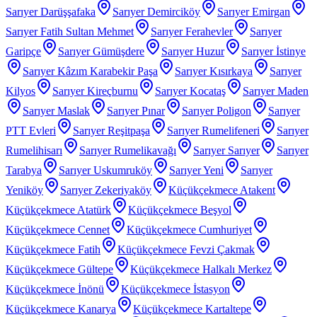
Sarıyer Darüşşafaka
Sarıyer Demirciköy
Sarıyer Emirgan
Sarıyer Fatih Sultan Mehmet
Sarıyer Ferahevler
Sarıyer
Garipçe
Sarıyer Gümüşdere
Sarıyer Huzur
Sarıyer İstinye
Sarıyer Kâzım Karabekir Paşa
Sarıyer Kısırkaya
Sarıyer
Kilyos
Sarıyer Kireçburnu
Sarıyer Kocataş
Sarıyer Maden
Sarıyer Maslak
Sarıyer Pınar
Sarıyer Poligon
Sarıyer
PTT Evleri
Sarıyer Reşitpaşa
Sarıyer Rumelifeneri
Sarıyer
Rumelihisarı
Sarıyer Rumelikavağı
Sarıyer Sarıyer
Sarıyer
Tarabya
Sarıyer Uskumruköy
Sarıyer Yeni
Sarıyer
Yeniköy
Sarıyer Zekeriyaköy
Küçükçekmece Atakent
Küçükçekmece Atatürk
Küçükçekmece Beşyol
Küçükçekmece Cennet
Küçükçekmece Cumhuriyet
Küçükçekmece Fatih
Küçükçekmece Fevzi Çakmak
Küçükçekmece Gültepe
Küçükçekmece Halkalı Merkez
Küçükçekmece İnönü
Küçükçekmece İstasyon
Küçükçekmece Kanarya
Küçükçekmece Kartaltepe