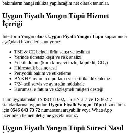
bakımların hangi sıklıkta yapılacağını net olarak tanımlar.
Uygun Fiyatlı Yangın Tüpü Hizmet
İçeriği
İnterform Yangın olarak
Uygun Fiyatlı Yangın Tüpü
kapsamında
aşağıdaki hizmetleri sunuyoruz:
TSE & CE belgeli ürün satışı ve teslimat
Yerinde ücretsiz keşif ve risk analizi
Yetkili dolum (kuru kimyevi tozlu, köpüklü, CO₂)
Hidrostatik basınç testi
Periyodik bakım ve etiketleme
BYKHY uyumlu raporlama ve sertifika düzenleme
7/24 acil servis ve aynı gün müdahale
Kurumsal e-fatura ve sözleşmeli müşteri desteği
Tüm uygulamalar TS ISO 11602, TS EN 3-7 ve TS 862-7
standartlarına uygundur.
Uygun Fiyatlı Yangın Tüpü
hizmetimiz
için
0546 843 73 72
numarasını arayabilir veya WhatsApp
üzerinden hemen iletişime geçebilirsiniz.
Uygun Fiyatlı Yangın Tüpü Süreci Nasıl