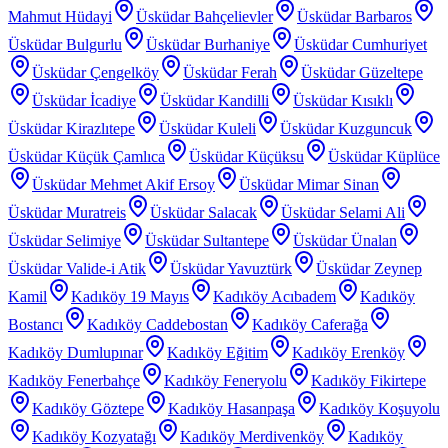
Mahmut Hüdayi
Üsküdar Bahçelievler
Üsküdar Barbaros
Üsküdar Bulgurlu
Üsküdar Burhaniye
Üsküdar Cumhuriyet
Üsküdar Çengelköy
Üsküdar Ferah
Üsküdar Güzeltepe
Üsküdar İcadiye
Üsküdar Kandilli
Üsküdar Kısıklı
Üsküdar Kirazlıtepe
Üsküdar Kuleli
Üsküdar Kuzguncuk
Üsküdar Küçük Çamlıca
Üsküdar Küçüksu
Üsküdar Küplüce
Üsküdar Mehmet Akif Ersoy
Üsküdar Mimar Sinan
Üsküdar Muratreis
Üsküdar Salacak
Üsküdar Selami Ali
Üsküdar Selimiye
Üsküdar Sultantepe
Üsküdar Ünalan
Üsküdar Valide-i Atik
Üsküdar Yavuztürk
Üsküdar Zeynep
Kamil
Kadıköy 19 Mayıs
Kadıköy Acıbadem
Kadıköy
Bostancı
Kadıköy Caddebostan
Kadıköy Caferağa
Kadıköy Dumlupınar
Kadıköy Eğitim
Kadıköy Erenköy
Kadıköy Fenerbahçe
Kadıköy Feneryolu
Kadıköy Fikirtepe
Kadıköy Göztepe
Kadıköy Hasanpaşa
Kadıköy Koşuyolu
Kadıköy Kozyatağı
Kadıköy Merdivenköy
Kadıköy