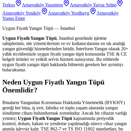
Terkos
Arnavutköy Yassıören
Arnavutköy Yavuz Selim
Arnavutköy Yeniköy
Arnavutköy Yeşilbayır
Arnavutköy
Yunus Emre
Uygun Fiyatlı Yangın Tüpü
— İstanbul
Uygun Fiyatlı Yangın Tüpü
, İstanbul genelinde işletme
sahiplerinin, site yöneticilerinin ve ev kullanıcılarının en sık aradığı
yangın güvenliği hizmetlerinden biridir. İnterform Yangın olarak 20+
yıllık tecrübemizle uygun fiyatlı yangın tüpü konusunda TSE & CE
belgeli ürünler ve yetkili servis hizmeti sunuyoruz. Bu rehberde
uygun fiyatlı yangın tüpü hakkında bilmeniz gereken her ayrıntıyı
bulacaksınız.
Neden Uygun Fiyatlı Yangın Tüpü
Önemlidir?
Binaların Yangından Korunması Hakkında Yönetmelik (BYKHY)
gereği her bina, iş yeri, fabrika ve toplu yaşam alanında yangın
söndürme cihazı bulundurmak zorunludur. Ancak bir cihazın varlığı
yetmez;
Uygun Fiyatlı Yangın Tüpü
kapsamında periyodik
kontrol, dolum, bakım ve yenileme yapılmadığı sürece cihaz yangın
anında işlevsiz kalır. TSE 862-7 ve TS ISO 11602 standartları, bu