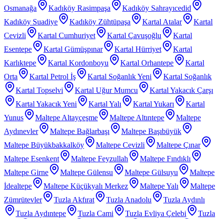
Osmanağa
Kadıköy Rasimpaşa
Kadıköy Sahrayıcedid
Kadıköy Suadiye
Kadıköy Zühtüpaşa
Kartal Atalar
Kartal
Cevizli
Kartal Cumhuriyet
Kartal Çavuşoğlu
Kartal
Esentepe
Kartal Gümüşpınar
Kartal Hürriyet
Kartal
Karlıktepe
Kartal Kordonboyu
Kartal Orhantepe
Kartal
Orta
Kartal Petrol İş
Kartal Soğanlık Yeni
Kartal Soğanlık
Kartal Topselvi
Kartal Uğur Mumcu
Kartal Yakacık Çarşı
Kartal Yakacık Yeni
Kartal Yalı
Kartal Yukarı
Kartal
Yunus
Maltepe Altayçeşme
Maltepe Altıntepe
Maltepe
Aydınevler
Maltepe Bağlarbaşı
Maltepe Başıbüyük
Maltepe Büyükbakkalköy
Maltepe Cevizli
Maltepe Çınar
Maltepe Esenkent
Maltepe Feyzullah
Maltepe Fındıklı
Maltepe Girne
Maltepe Gülensu
Maltepe Gülsuyu
Maltepe
İdealtepe
Maltepe Küçükyalı Merkez
Maltepe Yalı
Maltepe
Zümrütevler
Tuzla Akfırat
Tuzla Anadolu
Tuzla Aydınlı
Tuzla Aydıntepe
Tuzla Cami
Tuzla Evliya Çelebi
Tuzla