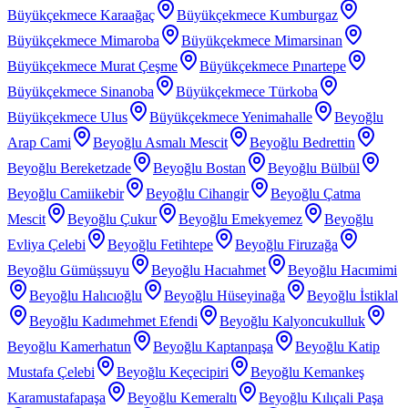
Büyükçekmece Karaağaç
Büyükçekmece Kumburgaz
Büyükçekmece Mimaroba
Büyükçekmece Mimarsinan
Büyükçekmece Murat Çeşme
Büyükçekmece Pınartepe
Büyükçekmece Sinanoba
Büyükçekmece Türkoba
Büyükçekmece Ulus
Büyükçekmece Yenimahalle
Beyoğlu
Arap Cami
Beyoğlu Asmalı Mescit
Beyoğlu Bedrettin
Beyoğlu Bereketzade
Beyoğlu Bostan
Beyoğlu Bülbül
Beyoğlu Camiikebir
Beyoğlu Cihangir
Beyoğlu Çatma
Mescit
Beyoğlu Çukur
Beyoğlu Emekyemez
Beyoğlu
Evliya Çelebi
Beyoğlu Fetihtepe
Beyoğlu Firuzağa
Beyoğlu Gümüşsuyu
Beyoğlu Hacıahmet
Beyoğlu Hacımimi
Beyoğlu Halıcıoğlu
Beyoğlu Hüseyinağa
Beyoğlu İstiklal
Beyoğlu Kadımehmet Efendi
Beyoğlu Kalyoncukulluk
Beyoğlu Kamerhatun
Beyoğlu Kaptanpaşa
Beyoğlu Katip
Mustafa Çelebi
Beyoğlu Keçecipiri
Beyoğlu Kemankeş
Karamustafapaşa
Beyoğlu Kemeraltı
Beyoğlu Kılıçali Paşa