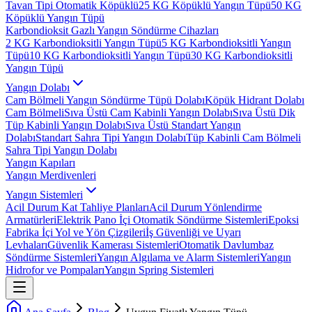
Tavan Tipi Otomatik Köpüklü
25 KG Köpüklü Yangın Tüpü
50 KG
Köpüklü Yangın Tüpü
Karbondioksit Gazlı Yangın Söndürme Cihazları
2 KG Karbondioksitli Yangın Tüpü
5 KG Karbondioksitli Yangın
Tüpü
10 KG Karbondioksitli Yangın Tüpü
30 KG Karbondioksitli
Yangın Tüpü
Yangın Dolabı
Cam Bölmeli Yangın Söndürme Tüpü Dolabı
Köpük Hidrant Dolabı
Cam Bölmeli
Sıva Üstü Cam Kabinli Yangın Dolabı
Sıva Üstü Dik
Tüp Kabinli Yangın Dolabı
Sıva Üstü Standart Yangın
Dolabı
Standart Sahra Tipi Yangın Dolabı
Tüp Kabinli Cam Bölmeli
Sahra Tipi Yangın Dolabı
Yangın Kapıları
Yangın Merdivenleri
Yangın Sistemleri
Acil Durum Kat Tahliye Planları
Acil Durum Yönlendirme
Armatürleri
Elektrik Pano İçi Otomatik Söndürme Sistemleri
Epoksi
Fabrika İçi Yol ve Yön Çizgileri
İş Güvenliği ve Uyarı
Levhaları
Güvenlik Kamerası Sistemleri
Otomatik Davlumbaz
Söndürme Sistemleri
Yangın Algılama ve Alarm Sistemleri
Yangın
Hidrofor ve Pompaları
Yangın Spring Sistemleri