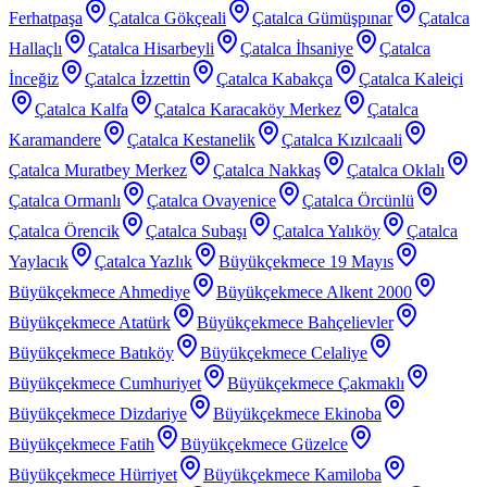
Ferhatpaşa
Çatalca Gökçeali
Çatalca Gümüşpınar
Çatalca
Hallaçlı
Çatalca Hisarbeyli
Çatalca İhsaniye
Çatalca
İnceğiz
Çatalca İzzettin
Çatalca Kabakça
Çatalca Kaleiçi
Çatalca Kalfa
Çatalca Karacaköy Merkez
Çatalca
Karamandere
Çatalca Kestanelik
Çatalca Kızılcaali
Çatalca Muratbey Merkez
Çatalca Nakkaş
Çatalca Oklalı
Çatalca Ormanlı
Çatalca Ovayenice
Çatalca Örcünlü
Çatalca Örencik
Çatalca Subaşı
Çatalca Yalıköy
Çatalca
Yaylacık
Çatalca Yazlık
Büyükçekmece 19 Mayıs
Büyükçekmece Ahmediye
Büyükçekmece Alkent 2000
Büyükçekmece Atatürk
Büyükçekmece Bahçelievler
Büyükçekmece Batıköy
Büyükçekmece Celaliye
Büyükçekmece Cumhuriyet
Büyükçekmece Çakmaklı
Büyükçekmece Dizdariye
Büyükçekmece Ekinoba
Büyükçekmece Fatih
Büyükçekmece Güzelce
Büyükçekmece Hürriyet
Büyükçekmece Kamiloba