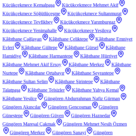
Küçükçekmece Kemalpaşa
Küçükçekmece Mehmet Akif
Küçükçekmece Söğütlüçeşme
Küçükçekmece Sultanmurat
Küçükçekmece Tevfikbey
Küçükçekmece Yarımburgaz
Küçükçekmece Yenimahalle
Küçükçekmece Yeşilova
Kâğıthane Çağlayan
Kâğıthane Çeliktepe
Kâğıthane Emniyet
Evleri
Kâğıthane Gültepe
Kâğıthane Gürsel
Kâğıthane
Hamidiye
Kâğıthane Harmantepe
Kâğıthane Hürriyet
Kâğıthane Mehmet Akif Ersoy
Kâğıthane Merkez
Kâğıthane
Nurtepe
Kâğıthane Ortabayır
Kâğıthane Seyrantepe
Kâğıthane Sultan Selim
Kâğıthane Şirintepe
Kâğıthane
Talatpaşa
Kâğıthane Telsizler
Kâğıthane Yahya Kemal
Kâğıthane Yeşilce
Güngören Abdurrahman Nafiz Gürman
Güngören Akıncılar
Güngören Gençosman
Güngören
Güneştepe
Güngören Güven
Güngören Haznedar
Güngören Mareşal Çakmak
Güngören Mehmet Nesih Özmen
Güngören Merkez
Güngören Sanayi
Güngören