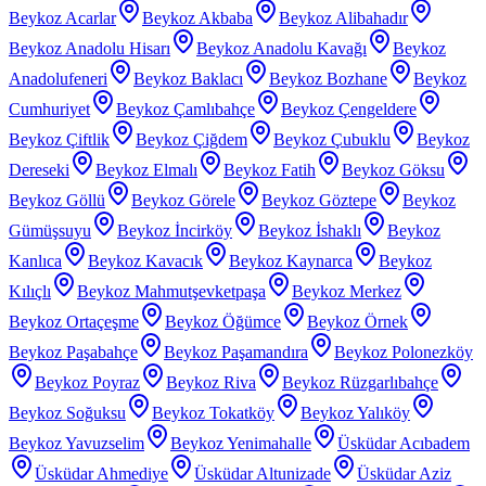
Beykoz Acarlar
Beykoz Akbaba
Beykoz Alibahadır
Beykoz Anadolu Hisarı
Beykoz Anadolu Kavağı
Beykoz
Anadolufeneri
Beykoz Baklacı
Beykoz Bozhane
Beykoz
Cumhuriyet
Beykoz Çamlıbahçe
Beykoz Çengeldere
Beykoz Çiftlik
Beykoz Çiğdem
Beykoz Çubuklu
Beykoz
Dereseki
Beykoz Elmalı
Beykoz Fatih
Beykoz Göksu
Beykoz Göllü
Beykoz Görele
Beykoz Göztepe
Beykoz
Gümüşsuyu
Beykoz İncirköy
Beykoz İshaklı
Beykoz
Kanlıca
Beykoz Kavacık
Beykoz Kaynarca
Beykoz
Kılıçlı
Beykoz Mahmutşevketpaşa
Beykoz Merkez
Beykoz Ortaçeşme
Beykoz Öğümce
Beykoz Örnek
Beykoz Paşabahçe
Beykoz Paşamandıra
Beykoz Polonezköy
Beykoz Poyraz
Beykoz Riva
Beykoz Rüzgarlıbahçe
Beykoz Soğuksu
Beykoz Tokatköy
Beykoz Yalıköy
Beykoz Yavuzselim
Beykoz Yenimahalle
Üsküdar Acıbadem
Üsküdar Ahmediye
Üsküdar Altunizade
Üsküdar Aziz