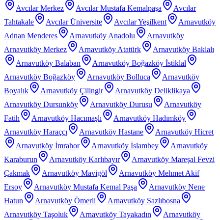
Avcılar Merkez
Avcılar Mustafa Kemalpaşa
Avcılar
Tahtakale
Avcılar Üniversite
Avcılar Yeşilkent
Arnavutköy
Adnan Menderes
Arnavutköy Anadolu
Arnavutköy
Arnavutköy Merkez
Arnavutköy Atatürk
Arnavutköy Baklalı
Arnavutköy Balaban
Arnavutköy Boğazköy İstiklal
Arnavutköy Boğazköy
Arnavutköy Bolluca
Arnavutköy
Boyalık
Arnavutköy Çilingir
Arnavutköy Deliklikaya
Arnavutköy Dursunköy
Arnavutköy Durusu
Arnavutköy
Fatih
Arnavutköy Hacımaşlı
Arnavutköy Hadımköy
Arnavutköy Haraççı
Arnavutköy Hastane
Arnavutköy Hicret
Arnavutköy İmrahor
Arnavutköy İslambey
Arnavutköy
Karaburun
Arnavutköy Karlıbayır
Arnavutköy Mareşal Fevzi
Çakmak
Arnavutköy Mavigöl
Arnavutköy Mehmet Akif
Ersoy
Arnavutköy Mustafa Kemal Paşa
Arnavutköy Nene
Hatun
Arnavutköy Ömerli
Arnavutköy Sazlıbosna
Arnavutköy Taşoluk
Arnavutköy Tayakadın
Arnavutköy