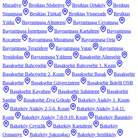
Muradiye
Beşiktaş Nisbetiye
Beşiktaş Ortaköy
Beşiktaş
Sinanpaşa
Beşiktaş Türkali
Beşiktaş Vişnezade
Beşiktaş
Yıldız
Bayrampaşa Altıntepsi
Bayrampaşa Cevatpaşa
Bayrampaşa İsmetpaşa
Bayrampaşa Kartaltepe
Bayrampaşa
Kocatepe
Bayrampaşa Muratpaşa
Bayrampaşa Orta
Bayrampaşa Terazidere
Bayrampaşa Vatan
Bayrampaşa
Yenidoğan
Bayrampaşa Yıldırım
Başakşehir Altınşehir
Başakşehir Bahçeşehir
Başakşehir Bahçeşehir 1. Kısım
Başakşehir Bahçeşehir 2. Kısım
Başakşehir Başak
Başakşehir
Başakşehir
Başakşehir Güvercintepe
Başakşehir İkitelli OSB
Başakşehir Kayabaşı
Başakşehir Şahintepe
Başakşehir
Şamlar
Başakşehir Ziya Gökalp
Bakırköy Ataköy 1. Kısım
Bakırköy Ataköy 2-5-6. Kısım
Bakırköy Ataköy 3-4-11.
Kısım
Bakırköy Ataköy 7-8-9-10. Kısım
Bakırköy Basınköy
Bakırköy Cevizlik
Bakırköy Kartaltepe
Bakırköy
Osmaniye
Bakırköy Sakızağacı
Bakırköy Şenlikköy