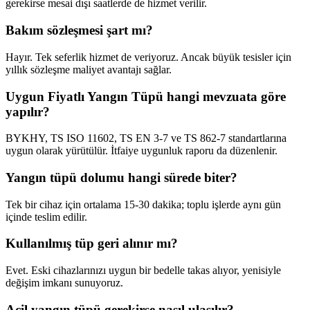
gerekirse mesai dışı saatlerde de hizmet verilir.
Bakım sözleşmesi şart mı?
Hayır. Tek seferlik hizmet de veriyoruz. Ancak büyük tesisler için
yıllık sözleşme maliyet avantajı sağlar.
Uygun Fiyatlı Yangın Tüpü hangi mevzuata göre
yapılır?
BYKHY, TS ISO 11602, TS EN 3-7 ve TS 862-7 standartlarına
uygun olarak yürütülür. İtfaiye uygunluk raporu da düzenlenir.
Yangın tüpü dolumu hangi sürede biter?
Tek bir cihaz için ortalama 15-30 dakika; toplu işlerde aynı gün
içinde teslim edilir.
Kullanılmış tüp geri alınır mı?
Evet. Eski cihazlarınızı uygun bir bedelle takas alıyor, yenisiyle
değişim imkanı sunuyoruz.
Acil yangın tüpü gerekirse nasıl ulaşılır?