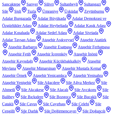
Sancaktepe
Sarıyer
Silivri
Sultanbeyli
Sultangazi
Şile
Şişli
Tuzla
Ümraniye
Üsküdar
Zeytinburnu
Adalar Burgazada
Adalar Büyükada
Adalar Demokrasi ve
Özgürlükler Adası
Adalar Heybeliada
Adalar Kaşık Adası
Adalar Kınalıada
Adalar Sedef Adası
Adalar Sivriada
Adalar Tavşan Adası
Ataşehir Aşıkveysel
Ataşehir Atatürk
Ataşehir Barbaros
Ataşehir Esatpaşa
Ataşehir Ferhatpaşa
Ataşehir Fetih
Ataşehir İçerenköy
Ataşehir İnönü
Ataşehir Kayışdağı
Ataşehir Küçükbakkalköy
Ataşehir
Mevlana
Ataşehir Mimarsinan
Ataşehir Mustafa Kemal
Ataşehir Örnek
Ataşehir Yeniçamlıca
Ataşehir Yenisahra
Ataşehir Yenişehir
Şile Ağaçdere
Şile Ağva Merkez
Şile
Ahmetli
Şile Akçakese
Şile Alacalı
Şile Avcıkoru
Şile
Balibey
Şile Bıçkıdere
Şile Bozgoca
Şile Bucaklı
Şile
Çataklı
Şile Çavuş
Şile Çayırbaşı
Şile Çelebi
Şile
Çengilli
Şile Darlık
Şile Değirmençayırı
Şile Doğancılı