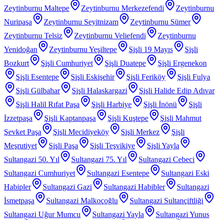
Zeytinburnu Maltepe
Zeytinburnu Merkezefendi
Zeytinburnu
Nuripaşa
Zeytinburnu Seyitnizam
Zeytinburnu Sümer
Zeytinburnu Telsiz
Zeytinburnu Veliefendi
Zeytinburnu
Yenidoğan
Zeytinburnu Yeşiltepe
Şişli 19 Mayıs
Şişli
Bozkurt
Şişli Cumhuriyet
Şişli Duatepe
Şişli Ergenekon
Şişli Esentepe
Şişli Eskişehir
Şişli Feriköy
Şişli Fulya
Şişli Gülbahar
Şişli Halaskargazi
Şişli Halide Edip Adıvar
Şişli Halil Rıfat Paşa
Şişli Harbiye
Şişli İnönü
Şişli
İzzetpaşa
Şişli Kaptanpaşa
Şişli Kuştepe
Şişli Mahmut
Şevket Paşa
Şişli Mecidiyeköy
Şişli Merkez
Şişli
Meşrutiyet
Şişli Paşa
Şişli Teşvikiye
Şişli Yayla
Sultangazi 50. Yıl
Sultangazi 75. Yıl
Sultangazi Cebeci
Sultangazi Cumhuriyet
Sultangazi Esentepe
Sultangazi Eski
Habipler
Sultangazi Gazi
Sultangazi Habibler
Sultangazi
İsmetpaşa
Sultangazi Malkoçoğlu
Sultangazi Sultançiftliği
Sultangazi Uğur Mumcu
Sultangazi Yayla
Sultangazi Yunus