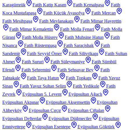
Karagümrük
Fatih Katip Kasım
Fatih Kemalpaşa
Fatih
Koca Mustafapaşa
Fatih Küçük Ayasofya
Fatih Mercan
Fatih Mesihpaşa
Fatih Mevlanakapı
Fatih Mimar Hayrettin
Fatih Mimar Kemalettin
Fatih Molla Fenari
Fatih Molla
Gürani
Fatih Molla Hüsrev
Fatih Muhsine Hatun
Fatih
Nişanca
Fatih Rüstempaşa
Fatih Saraçishak
Fatih
Sarıdemir
Fatih Seyyid Ömer
Fatih Silivrikapı
Fatih Sultan
Ahmet
Fatih Sururi
Fatih Süleymaniye
Fatih Sümbül
Efendi
Fatih Şehremini
Fatih Şehsuvar Bey
Fatih
Tahtakale
Fatih Taya Hatun
Fatih Topkapı
Fatih Yavuz
Sinan
Fatih Yavuz Sultan Selim
Fatih Yedikule
Fatih
Zeyrek
Eyüpsultan 5. Levent
Eyüpsultan Ağaçlı
Eyüpsultan Akpınar
Eyüpsultan Akşemsettin
Eyüpsultan
Alibeyköy
Eyüpsultan Çırçır
Eyüpsultan Çiftalan
Eyüpsultan Defterdar
Eyüpsultan Düğmeciler
Eyüpsultan
Emniyettepe
Eyüpsultan Esentepe
Eyüpsultan Göktürk