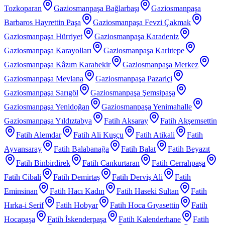
Tozkoparan
Gaziosmanpaşa Bağlarbaşı
Gaziosmanpaşa
Barbaros Hayrettin Paşa
Gaziosmanpaşa Fevzi Çakmak
Gaziosmanpaşa Hürriyet
Gaziosmanpaşa Karadeniz
Gaziosmanpaşa Karayolları
Gaziosmanpaşa Karlıtepe
Gaziosmanpaşa Kâzım Karabekir
Gaziosmanpaşa Merkez
Gaziosmanpaşa Mevlana
Gaziosmanpaşa Pazariçi
Gaziosmanpaşa Sarıgöl
Gaziosmanpaşa Şemsipaşa
Gaziosmanpaşa Yenidoğan
Gaziosmanpaşa Yenimahalle
Gaziosmanpaşa Yıldıztabya
Fatih Aksaray
Fatih Akşemsettin
Fatih Alemdar
Fatih Ali Kuşçu
Fatih Atikali
Fatih
Ayvansaray
Fatih Balabanağa
Fatih Balat
Fatih Beyazıt
Fatih Binbirdirek
Fatih Cankurtaran
Fatih Cerrahpaşa
Fatih Cibali
Fatih Demirtaş
Fatih Derviş Ali
Fatih
Eminsinan
Fatih Hacı Kadın
Fatih Haseki Sultan
Fatih
Hırka-i Şerif
Fatih Hobyar
Fatih Hoca Gıyasettin
Fatih
Hocapaşa
Fatih İskenderpaşa
Fatih Kalenderhane
Fatih