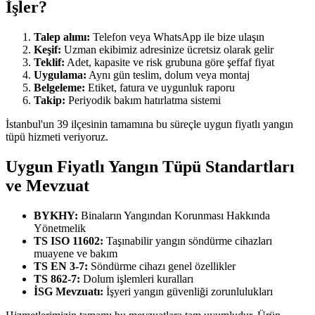
İşler?
Talep alımı:
Telefon veya WhatsApp ile bize ulaşın
Keşif:
Uzman ekibimiz adresinize ücretsiz olarak gelir
Teklif:
Adet, kapasite ve risk grubuna göre şeffaf fiyat
Uygulama:
Aynı gün teslim, dolum veya montaj
Belgeleme:
Etiket, fatura ve uygunluk raporu
Takip:
Periyodik bakım hatırlatma sistemi
İstanbul'un 39 ilçesinin tamamına bu süreçle uygun fiyatlı yangın
tüpü hizmeti veriyoruz.
Uygun Fiyatlı Yangın Tüpü Standartları
ve Mevzuat
BYKHY:
Binaların Yangından Korunması Hakkında
Yönetmelik
TS ISO 11602:
Taşınabilir yangın söndürme cihazları
muayene ve bakım
TS EN 3-7:
Söndürme cihazı genel özellikler
TS 862-7:
Dolum işlemleri kuralları
İSG Mevzuatı:
İşyeri yangın güvenliği zorunlulukları