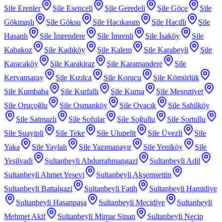
Şile Erenler
Şile Esenceli
Şile Geredeli
Şile Göçe
Şile
Gökmaşlı
Şile Göksu
Şile Hacıkasım
Şile Hacıllı
Şile
Hasanlı
Şile İmrendere
Şile İmrenli
Şile İsaköy
Şile
Kabakoz
Şile Kadıköy
Şile Kalem
Şile Karabeyli
Şile
Karacaköy
Şile Karakiraz
Şile Karamandere
Şile
Kervansaray
Şile Kızılca
Şile Korucu
Şile Kömürlük
Şile Kumbaba
Şile Kurfallı
Şile Kurna
Şile Meşrutiyet
Şile Oruçoğlu
Şile Osmanköy
Şile Ovacık
Şile Sahilköy
Şile Satmazlı
Şile Sofular
Şile Soğullu
Şile Sortullu
Şile Şuayipli
Şile Teke
Şile Ulupelit
Şile Üvezli
Şile
Yaka
Şile Yaylalı
Şile Yazımanayır
Şile Yeniköy
Şile
Yeşilvadi
Sultanbeyli Abdurrahmangazi
Sultanbeyli Adil
Sultanbeyli Ahmet Yesevi
Sultanbeyli Akşemsettin
Sultanbeyli Battalgazi
Sultanbeyli Fatih
Sultanbeyli Hamidiye
Sultanbeyli Hasanpaşa
Sultanbeyli Mecidiye
Sultanbeyli
Mehmet Akif
Sultanbeyli Mimar Sinan
Sultanbeyli Necip