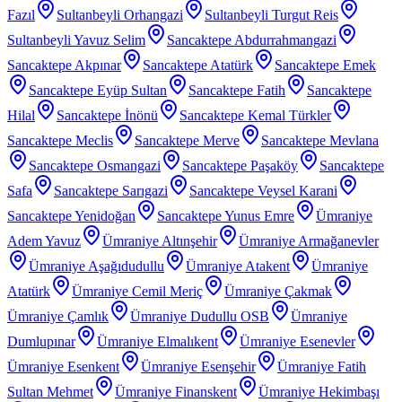
Fazıl
Sultanbeyli Orhangazi
Sultanbeyli Turgut Reis
Sultanbeyli Yavuz Selim
Sancaktepe Abdurrahmangazi
Sancaktepe Akpınar
Sancaktepe Atatürk
Sancaktepe Emek
Sancaktepe Eyüp Sultan
Sancaktepe Fatih
Sancaktepe
Hilal
Sancaktepe İnönü
Sancaktepe Kemal Türkler
Sancaktepe Meclis
Sancaktepe Merve
Sancaktepe Mevlana
Sancaktepe Osmangazi
Sancaktepe Paşaköy
Sancaktepe
Safa
Sancaktepe Sarıgazi
Sancaktepe Veysel Karani
Sancaktepe Yenidoğan
Sancaktepe Yunus Emre
Ümraniye
Adem Yavuz
Ümraniye Altınşehir
Ümraniye Armağanevler
Ümraniye Aşağıdudullu
Ümraniye Atakent
Ümraniye
Atatürk
Ümraniye Cemil Meriç
Ümraniye Çakmak
Ümraniye Çamlık
Ümraniye Dudullu OSB
Ümraniye
Dumlupınar
Ümraniye Elmalıkent
Ümraniye Esenevler
Ümraniye Esenkent
Ümraniye Esenşehir
Ümraniye Fatih
Sultan Mehmet
Ümraniye Finanskent
Ümraniye Hekimbaşı