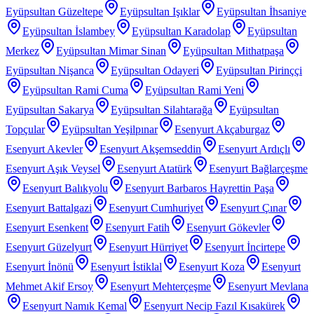
Eyüpsultan Güzeltepe
Eyüpsultan Işıklar
Eyüpsultan İhsaniye
Eyüpsultan İslambey
Eyüpsultan Karadolap
Eyüpsultan
Merkez
Eyüpsultan Mimar Sinan
Eyüpsultan Mithatpaşa
Eyüpsultan Nişanca
Eyüpsultan Odayeri
Eyüpsultan Pirinççi
Eyüpsultan Rami Cuma
Eyüpsultan Rami Yeni
Eyüpsultan Sakarya
Eyüpsultan Silahtarağa
Eyüpsultan
Topçular
Eyüpsultan Yeşilpınar
Esenyurt Akçaburgaz
Esenyurt Akevler
Esenyurt Akşemseddin
Esenyurt Ardıçlı
Esenyurt Aşık Veysel
Esenyurt Atatürk
Esenyurt Bağlarçeşme
Esenyurt Balıkyolu
Esenyurt Barbaros Hayrettin Paşa
Esenyurt Battalgazi
Esenyurt Cumhuriyet
Esenyurt Çınar
Esenyurt Esenkent
Esenyurt Fatih
Esenyurt Gökevler
Esenyurt Güzelyurt
Esenyurt Hürriyet
Esenyurt İncirtepe
Esenyurt İnönü
Esenyurt İstiklal
Esenyurt Koza
Esenyurt
Mehmet Akif Ersoy
Esenyurt Mehterçeşme
Esenyurt Mevlana
Esenyurt Namık Kemal
Esenyurt Necip Fazıl Kısakürek