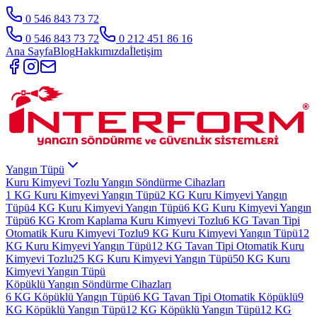
0 546 843 73 72
0 546 843 73 72
0 212 451 86 16
Ana Sayfa
Blog
Hakkımızda
İletişim
Yangın Tüpü
Kuru Kimyevi Tozlu Yangın Söndürme Cihazları
1 KG Kuru Kimyevi Yangın Tüpü
2 KG Kuru Kimyevi Yangın
Tüpü
4 KG Kuru Kimyevi Yangın Tüpü
6 KG Kuru Kimyevi Yangın
Tüpü
6 KG Krom Kaplama Kuru Kimyevi Tozlu
6 KG Tavan Tipi
Otomatik Kuru Kimyevi Tozlu
9 KG Kuru Kimyevi Yangın Tüpü
12
KG Kuru Kimyevi Yangın Tüpü
12 KG Tavan Tipi Otomatik Kuru
Kimyevi Tozlu
25 KG Kuru Kimyevi Yangın Tüpü
50 KG Kuru
Kimyevi Yangın Tüpü
Köpüklü Yangın Söndürme Cihazları
6 KG Köpüklü Yangın Tüpü
6 KG Tavan Tipi Otomatik Köpüklü
9
KG Köpüklü Yangın Tüpü
12 KG Köpüklü Yangın Tüpü
12 KG