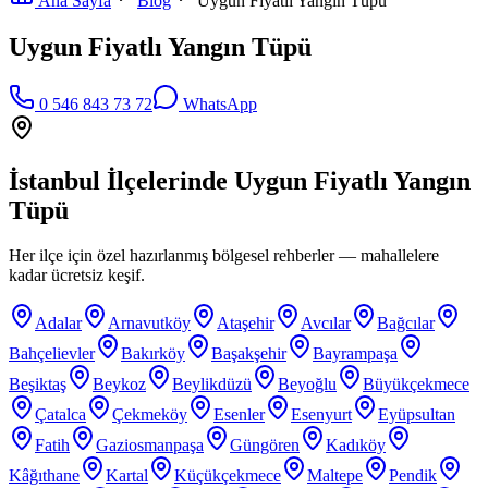
Ana Sayfa
Blog
Uygun Fiyatlı Yangın Tüpü
Uygun Fiyatlı Yangın Tüpü
0 546 843 73 72
WhatsApp
İstanbul İlçelerinde
Uygun Fiyatlı Yangın
Tüpü
Her ilçe için özel hazırlanmış bölgesel rehberler — mahallelere
kadar ücretsiz keşif.
Adalar
Arnavutköy
Ataşehir
Avcılar
Bağcılar
Bahçelievler
Bakırköy
Başakşehir
Bayrampaşa
Beşiktaş
Beykoz
Beylikdüzü
Beyoğlu
Büyükçekmece
Çatalca
Çekmeköy
Esenler
Esenyurt
Eyüpsultan
Fatih
Gaziosmanpaşa
Güngören
Kadıköy
Kâğıthane
Kartal
Küçükçekmece
Maltepe
Pendik