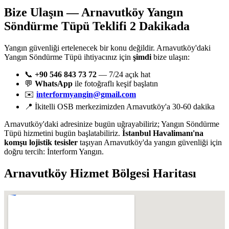
Bize Ulaşın — Arnavutköy Yangın
Söndürme Tüpü Teklifi 2 Dakikada
Yangın güvenliği ertelenecek bir konu değildir. Arnavutköy'daki
Yangın Söndürme Tüpü ihtiyacınız için
şimdi
bize ulaşın:
📞
+90 546 843 73 72
— 7/24 açık hat
💬
WhatsApp
ile fotoğraflı keşif başlatın
✉️
interformyangin@gmail.com
📍 İkitelli OSB merkezimizden Arnavutköy'a 30-60 dakika
Arnavutköy'daki adresinize bugün uğrayabiliriz; Yangın Söndürme
Tüpü hizmetini bugün başlatabiliriz.
İstanbul Havalimanı'na
komşu lojistik tesisler
taşıyan Arnavutköy'da yangın güvenliği için
doğru tercih: İnterform Yangın.
Arnavutköy
Hizmet Bölgesi Haritası