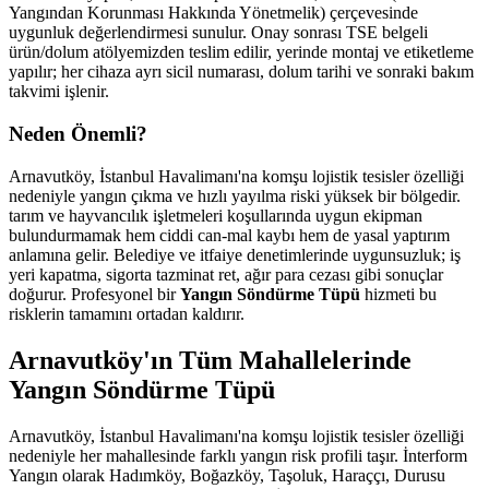
Yangından Korunması Hakkında Yönetmelik) çerçevesinde
uygunluk değerlendirmesi sunulur. Onay sonrası TSE belgeli
ürün/dolum atölyemizden teslim edilir, yerinde montaj ve etiketleme
yapılır; her cihaza ayrı sicil numarası, dolum tarihi ve sonraki bakım
takvimi işlenir.
Neden Önemli?
Arnavutköy, İstanbul Havalimanı'na komşu lojistik tesisler özelliği
nedeniyle yangın çıkma ve hızlı yayılma riski yüksek bir bölgedir.
tarım ve hayvancılık işletmeleri koşullarında uygun ekipman
bulundurmamak hem ciddi can-mal kaybı hem de yasal yaptırım
anlamına gelir. Belediye ve itfaiye denetimlerinde uygunsuzluk; iş
yeri kapatma, sigorta tazminat ret, ağır para cezası gibi sonuçlar
doğurur. Profesyonel bir
Yangın Söndürme Tüpü
hizmeti bu
risklerin tamamını ortadan kaldırır.
Arnavutköy'ın Tüm Mahallelerinde
Yangın Söndürme Tüpü
Arnavutköy, İstanbul Havalimanı'na komşu lojistik tesisler özelliği
nedeniyle her mahallesinde farklı yangın risk profili taşır. İnterform
Yangın olarak Hadımköy, Boğazköy, Taşoluk, Haraççı, Durusu