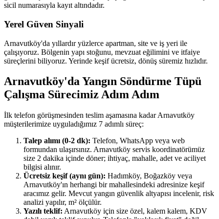
sicil numarasıyla kayıt altındadır.
Yerel Güven Sinyali
Arnavutköy'da yıllardır yüzlerce apartman, site ve iş yeri ile
çalışıyoruz. Bölgenin yapı stoğunu, mevzuat eğilimini ve itfaiye
süreçlerini biliyoruz. Yerinde keşif ücretsiz, dönüş süremiz hızlıdır.
Arnavutköy'da Yangın Söndürme Tüpü
Çalışma Sürecimiz Adım Adım
İlk telefon görüşmesinden teslim aşamasına kadar Arnavutköy
müşterilerimize uyguladığımız 7 adımlı süreç:
Talep alımı (0-2 dk):
Telefon, WhatsApp veya web
formundan ulaşırsınız. Arnavutköy servis koordinatörümüz
size 2 dakika içinde döner; ihtiyaç, mahalle, adet ve aciliyet
bilgisi alınır.
Ücretsiz keşif (aynı gün):
Hadımköy, Boğazköy veya
Arnavutköy'ın herhangi bir mahallesindeki adresinize keşif
aracımız gelir. Mevcut yangın güvenlik altyapısı incelenir, risk
analizi yapılır, m² ölçülür.
Yazılı teklif:
Arnavutköy için size özel, kalem kalem, KDV