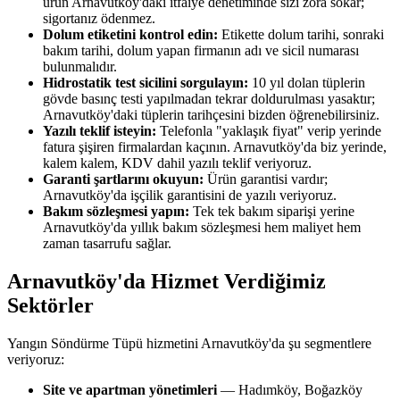
ürün Arnavutköy'daki itfaiye denetiminde sizi zora sokar;
sigortanız ödenmez.
Dolum etiketini kontrol edin:
Etikette dolum tarihi, sonraki
bakım tarihi, dolum yapan firmanın adı ve sicil numarası
bulunmalıdır.
Hidrostatik test sicilini sorgulayın:
10 yıl dolan tüplerin
gövde basınç testi yapılmadan tekrar doldurulması yasaktır;
Arnavutköy'daki tüplerin tarihçesini bizden öğrenebilirsiniz.
Yazılı teklif isteyin:
Telefonla "yaklaşık fiyat" verip yerinde
fatura şişiren firmalardan kaçının. Arnavutköy'da biz yerinde,
kalem kalem, KDV dahil yazılı teklif veriyoruz.
Garanti şartlarını okuyun:
Ürün garantisi vardır;
Arnavutköy'da işçilik garantisini de yazılı veriyoruz.
Bakım sözleşmesi yapın:
Tek tek bakım siparişi yerine
Arnavutköy'da yıllık bakım sözleşmesi hem maliyet hem
zaman tasarrufu sağlar.
Arnavutköy'da Hizmet Verdiğimiz
Sektörler
Yangın Söndürme Tüpü hizmetini Arnavutköy'da şu segmentlere
veriyoruz:
Site ve apartman yönetimleri
— Hadımköy, Boğazköy