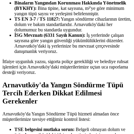
Binaların Yangından Korunması Hakkında Yönetmelik
(BYKHY):
Bina tipine, kat sayısına, m²'ye göre minimum
yangın tüpü sayısı ve yerleşimi belirlenmiştir.
TS EN 3-7 / TS 11827:
Yangın söndürme cihazlarının üretim,
dolum ve bakım standartlarıdır. Arnavutköy'daki her
dolumumuz bu standarda uygundur.
İSG Mevzuatı (6331 Sayılı Kanun):
İş yerlerinde çalışan
sayısına göre yangın güvenliği yükümlülüklerini düzenler.
Arnavutköy'daki iş yerlerinize bu mevzuat çerçevesinde
danışmanlık veriyoruz.
İtfaiye uygunluk yazısı, sigorta poliçe gerekliliği ve belediye ruhsat
işlemleri için Arnavutköy'daki müşterilerimize uçtan uca raporlama
desteği veriyoruz.
Arnavutköy'da Yangın Söndürme Tüpü
Tercih Ederken Dikkat Edilmesi
Gerekenler
Arnavutköy'da Yangın Söndürme Tüpü hizmeti almadan önce
müşterilerimize tavsiye ettiğimiz kontrol listesi:
TSE belgesini mutlaka sorun:
Belgeli olmayan dolum ve