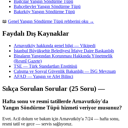
Bağcılar Yangın Söndürme Tüpü
Bahçelievler Yangın Söndürme Tüpü
Bakırköy Yangın Söndürme Tüpü
📖
Genel Yangın Söndürme Tüpü rehberini oku →
Faydalı Dış Kaynaklar
Arnavutköy hakkında genel bilgi — Vikipedi
İstanbul Büyükşehir Belediyesi İtfaiye Daire Başkanlığı
Binaların Yangından Korunması Hakkında Yönetmelik
(Resmî Gazete)
TSE — Türk Standartları Enstitüsü
Çalışma ve Sosyal Güvenlik Bakanlığı — İSG Mevzuatı
AFAD — Yangın ve Afet Bilinci
Sıkça Sorulan Sorular (25 Soru) —
Hafta sonu ve resmi tatillerde Arnavutköy'da
Yangın Söndürme Tüpü hizmeti veriyor musunuz?
Evet. Acil dolum ve bakım için Arnavutköy'a 7/24 — hafta sonu,
resmi tatil ve gece — servis sağlıyoruz.