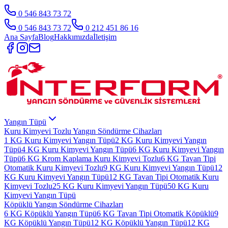
0 546 843 73 72
0 546 843 73 72
0 212 451 86 16
Ana Sayfa
Blog
Hakkımızda
İletişim
Yangın Tüpü
Kuru Kimyevi Tozlu Yangın Söndürme Cihazları
1 KG Kuru Kimyevi Yangın Tüpü
2 KG Kuru Kimyevi Yangın
Tüpü
4 KG Kuru Kimyevi Yangın Tüpü
6 KG Kuru Kimyevi Yangın
Tüpü
6 KG Krom Kaplama Kuru Kimyevi Tozlu
6 KG Tavan Tipi
Otomatik Kuru Kimyevi Tozlu
9 KG Kuru Kimyevi Yangın Tüpü
12
KG Kuru Kimyevi Yangın Tüpü
12 KG Tavan Tipi Otomatik Kuru
Kimyevi Tozlu
25 KG Kuru Kimyevi Yangın Tüpü
50 KG Kuru
Kimyevi Yangın Tüpü
Köpüklü Yangın Söndürme Cihazları
6 KG Köpüklü Yangın Tüpü
6 KG Tavan Tipi Otomatik Köpüklü
9
KG Köpüklü Yangın Tüpü
12 KG Köpüklü Yangın Tüpü
12 KG