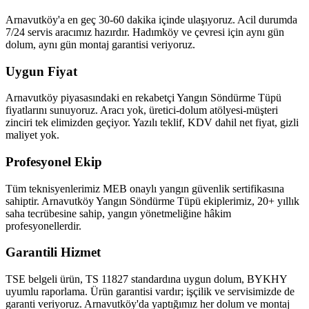
Arnavutköy'a en geç 30-60 dakika içinde ulaşıyoruz. Acil durumda
7/24 servis aracımız hazırdır. Hadımköy ve çevresi için aynı gün
dolum, aynı gün montaj garantisi veriyoruz.
Uygun Fiyat
Arnavutköy piyasasındaki en rekabetçi Yangın Söndürme Tüpü
fiyatlarını sunuyoruz. Aracı yok, üretici-dolum atölyesi-müşteri
zinciri tek elimizden geçiyor. Yazılı teklif, KDV dahil net fiyat, gizli
maliyet yok.
Profesyonel Ekip
Tüm teknisyenlerimiz MEB onaylı yangın güvenlik sertifikasına
sahiptir. Arnavutköy Yangın Söndürme Tüpü ekiplerimiz, 20+ yıllık
saha tecrübesine sahip, yangın yönetmeliğine hâkim
profesyonellerdir.
Garantili Hizmet
TSE belgeli ürün, TS 11827 standardına uygun dolum, BYKHY
uyumlu raporlama. Ürün garantisi vardır; işçilik ve servisimizde de
garanti veriyoruz. Arnavutköy'da yaptığımız her dolum ve montaj