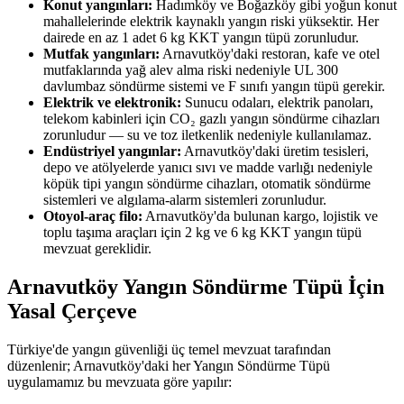
Konut yangınları:
Hadımköy ve Boğazköy gibi yoğun konut
mahallelerinde elektrik kaynaklı yangın riski yüksektir. Her
dairede en az 1 adet 6 kg KKT yangın tüpü zorunludur.
Mutfak yangınları:
Arnavutköy'daki restoran, kafe ve otel
mutfaklarında yağ alev alma riski nedeniyle UL 300
davlumbaz söndürme sistemi ve F sınıfı yangın tüpü gerekir.
Elektrik ve elektronik:
Sunucu odaları, elektrik panoları,
telekom kabinleri için CO₂ gazlı yangın söndürme cihazları
zorunludur — su ve toz iletkenlik nedeniyle kullanılamaz.
Endüstriyel yangınlar:
Arnavutköy'daki üretim tesisleri,
depo ve atölyelerde yanıcı sıvı ve madde varlığı nedeniyle
köpük tipi yangın söndürme cihazları, otomatik söndürme
sistemleri ve algılama-alarm sistemleri zorunludur.
Otoyol-araç filo:
Arnavutköy'da bulunan kargo, lojistik ve
toplu taşıma araçları için 2 kg ve 6 kg KKT yangın tüpü
mevzuat gereklidir.
Arnavutköy Yangın Söndürme Tüpü İçin
Yasal Çerçeve
Türkiye'de yangın güvenliği üç temel mevzuat tarafından
düzenlenir; Arnavutköy'daki her Yangın Söndürme Tüpü
uygulamamız bu mevzuata göre yapılır: