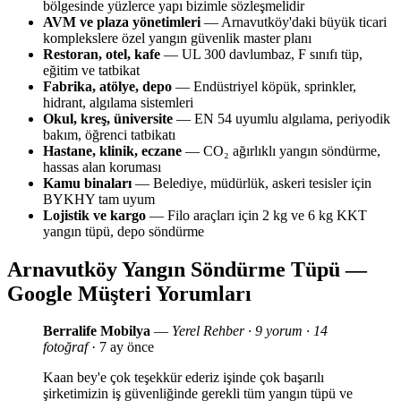
bölgesinde yüzlerce yapı bizimle sözleşmelidir
AVM ve plaza yönetimleri
— Arnavutköy'daki büyük ticari
komplekslere özel yangın güvenlik master planı
Restoran, otel, kafe
— UL 300 davlumbaz, F sınıfı tüp,
eğitim ve tatbikat
Fabrika, atölye, depo
— Endüstriyel köpük, sprinkler,
hidrant, algılama sistemleri
Okul, kreş, üniversite
— EN 54 uyumlu algılama, periyodik
bakım, öğrenci tatbikatı
Hastane, klinik, eczane
— CO₂ ağırlıklı yangın söndürme,
hassas alan koruması
Kamu binaları
— Belediye, müdürlük, askeri tesisler için
BYKHY tam uyum
Lojistik ve kargo
— Filo araçları için 2 kg ve 6 kg KKT
yangın tüpü, depo söndürme
Arnavutköy Yangın Söndürme Tüpü —
Google Müşteri Yorumları
Berralife Mobilya
—
Yerel Rehber · 9 yorum · 14
fotoğraf
· 7 ay önce
Kaan bey'e çok teşekkür ederiz işinde çok başarılı
şirketimizin iş güvenliğinde gerekli tüm yangın tüpü ve