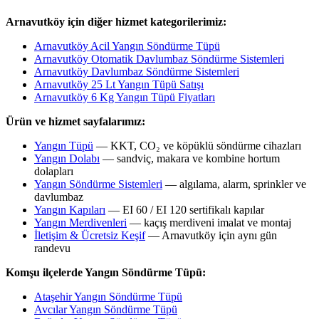
Arnavutköy için diğer hizmet kategorilerimiz:
Arnavutköy Acil Yangın Söndürme Tüpü
Arnavutköy Otomatik Davlumbaz Söndürme Sistemleri
Arnavutköy Davlumbaz Söndürme Sistemleri
Arnavutköy 25 Lt Yangın Tüpü Satışı
Arnavutköy 6 Kg Yangın Tüpü Fiyatları
Ürün ve hizmet sayfalarımız:
Yangın Tüpü
— KKT, CO₂ ve köpüklü söndürme cihazları
Yangın Dolabı
— sandviç, makara ve kombine hortum
dolapları
Yangın Söndürme Sistemleri
— algılama, alarm, sprinkler ve
davlumbaz
Yangın Kapıları
— EI 60 / EI 120 sertifikalı kapılar
Yangın Merdivenleri
— kaçış merdiveni imalat ve montaj
İletişim & Ücretsiz Keşif
— Arnavutköy için aynı gün
randevu
Komşu ilçelerde Yangın Söndürme Tüpü:
Ataşehir Yangın Söndürme Tüpü
Avcılar Yangın Söndürme Tüpü