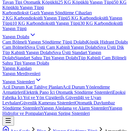
Tavan Tipi Otomatik Köpüklü
25 KG Köpüklü Yangın Tüpü
50 KG
Köpüklü Yangın Tüpü
Karbondioksit Gazlı Yangın Söndürme Cihazları
2 KG Karbondioksitli Yangın Tüpü
5 KG Karbondioksitli Yangın
Tüpü
10 KG Karbondioksitli Yangın Tüpü
30 KG Karbondioksitli
Yangın Tüpü
Yangın Dolabı
Cam Bölmeli Yangın Söndürme Tüpü Dolabı
Köpük Hidrant Dolabı
Cam Bölmeli
Sıva Üstü Cam Kabinli Yangın Dolabı
Sıva Üstü Dik
Tüp Kabinli Yangın Dolabı
Sıva Üstü Standart Yangın
Dolabı
Standart Sahra Tipi Yangın Dolabı
Tüp Kabinli Cam Bölmeli
Sahra Tipi Yangın Dolabı
Yangın Kapıları
Yangın Merdivenleri
Yangın Sistemleri
Acil Durum Kat Tahliye Planları
Acil Durum Yönlendirme
Armatürleri
Elektrik Pano İçi Otomatik Söndürme Sistemleri
Epoksi
Fabrika İçi Yol ve Yön Çizgileri
İş Güvenliği ve Uyarı
Levhaları
Güvenlik Kamerası Sistemleri
Otomatik Davlumbaz
Söndürme Sistemleri
Yangın Algılama ve Alarm Sistemleri
Yangın
Hidrofor ve Pompaları
Yangın Spring Sistemleri