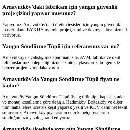
Arnavutköy'daki fabrikam için yangın güvenlik
proje çizimi yapıyor musunuz?
Yapıyoruz. Arnavutköy'daki üretim tesisleri için yangın güvenlik
master planı, BYKHY uyumlu proje çizimi ve devreye alma hizmeti
veriyoruz.
Yangın Söndürme Tüpü için referansınız var mı?
Arnavutköy'da çalıştığımız apartman, site, AVM, fabrika ve okul
referanslarımızı talep ettiğinizde sizinle paylaşıyoruz; bölgenizde
benzer projemiz mutlaka vardır.
Arnavutköy'da Yangın Söndürme Tüpü fiyatı ne
kadar?
Arnavutköy Yangın Söndürme Tüpü fiyatı; ürün tipi, kapasite, adet
ve montaj koşullarına göre değişir. Hadımköy, Boğazköy ve diğer
tüm mahallelere ücretsiz keşif yaparak yazılı ve KDV dahil net teklif
sunuyoruz. Arnavutköy piyasasının en rekabetçi fiyatlarını
sunduğumuzu yazılı garanti ediyoruz.
Arnavutköy ilçesinde aynı gün Yangın Söndürme