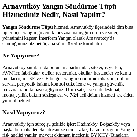
Arnavutköy Yangın Söndürme Tüpü —
Hizmetimiz Nedir, Nasıl Yapılır?
Yangın Söndürme Tüpü
hizmeti, Arnavutköy ilçesindeki tüm bina
tipleri için yangın güvenlik mevzuatına uygun ürün ve süreç
yönetimini kapsar. İnterform Yangın olarak Arnavutköy'da
sunduğumuz hizmet üç ana sütun üzerine kuruludur:
Ne Yapıyoruz?
Arnavutköy sınırlarında bulunan apartmanlar, siteler, iş yerleri,
AVM'ler, fabrikalar, oteller, restoranlar, okullar, hastaneler ve kamu
binaları için TSE ve CE belgeli yangın söndürme cihazları, dolum
servisi, periyodik bakım, kontrol etiketleme ve yangın güvenlik
mevzuat raporlaması sağlıyoruz. Ürün satışı, yerinde teslimat,
montaj, yıllık bakım sözleşmesi ve 7/24 acil dolum hizmeti tek elden
yürütülmektedir.
Nasıl Yapıyoruz?
Arnavutköy için süreç şu şekilde işler: Hadımköy, Boğazköy veya
başka bir mahalledeki adresinize ücretsiz keşif aracımız gelir. Yangın
risk analizi yapılır, mevcut ekipman incelenir, BYKHY (Binaların