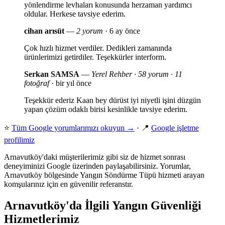
yönlendirme levhaları konusunda herzaman yardımcı
oldular. Herkese tavsiye ederim.
cihan arısüt
—
2 yorum
· 6 ay önce
Çok hızlı hizmet verdiler. Dedikleri zamanında
ürünlerimizi getirdiler. Teşekkürler interform.
Serkan SAMSA
—
Yerel Rehber · 58 yorum · 11
fotoğraf
· bir yıl önce
Teşekkür ederiz Kaan bey dürüst iyi niyetli işini düzgün
yapan çözüm odaklı birisi kesinlikle tavsiye ederim.
⭐
Tüm Google yorumlarımızı okuyun →
· 📍
Google işletme
profilimiz
Arnavutköy'daki müşterilerimiz gibi siz de hizmet sonrası
deneyiminizi Google üzerinden paylaşabilirsiniz. Yorumlar,
Arnavutköy bölgesinde Yangın Söndürme Tüpü hizmeti arayan
komşularınız için en güvenilir referanstır.
Arnavutköy'da İlgili Yangın Güvenliği
Hizmetlerimiz