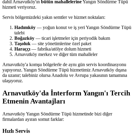
dahil Arnavutköy'ın
bütün mahallelerine
Yangın Söndürme Tüpü
hizmeti veriyoruz.
Servis bölgemizdeki yakın semtler ve hizmet noktaları:
Hadımköy
— yoğun konut ve iş yeri Yangın Söndürme Tüpü
talebi
Boğazköy
— ticari işletmeler için periyodik bakım
Taşoluk
— site yönetimlerine özel paket
Haraççı
— fabrika/atölye dolum hizmeti
Arnavutköy merkez ve diğer tüm mahalleler
Arnavutköy'a komşu bölgelerle de aynı gün servis koordinasyonu
yapıyoruz. Yangın Söndürme Tüpü hizmetimiz Arnavutköy dışına
da uzanır; talebiniz olursa Anadolu ve Avrupa yakasının tamamına
ulaşıyoruz.
Arnavutköy'da İnterform Yangın'ı Tercih
Etmenin Avantajları
Arnavutköy Yangın Söndürme Tüpü hizmetinde bizi diğer
firmalardan ayıran somut farklar:
Hızlı Servis