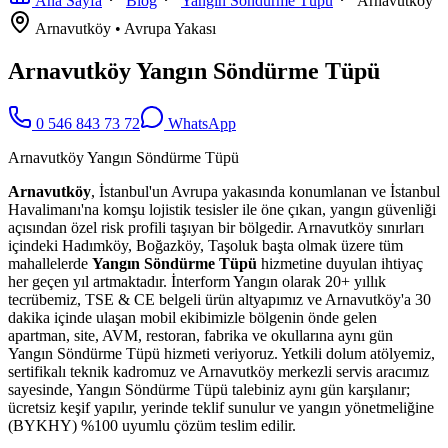
Ana Sayfa
Blog
Yangın Söndürme Tüpü
Arnavutköy
Arnavutköy
•
Avrupa
Yakası
Arnavutköy Yangın Söndürme Tüpü
0 546 843 73 72
WhatsApp
Arnavutköy Yangın Söndürme Tüpü
Arnavutköy
, İstanbul'un Avrupa yakasında konumlanan ve İstanbul
Havalimanı'na komşu lojistik tesisler ile öne çıkan, yangın güvenliği
açısından özel risk profili taşıyan bir bölgedir. Arnavutköy sınırları
içindeki Hadımköy, Boğazköy, Taşoluk başta olmak üzere tüm
mahallelerde
Yangın Söndürme Tüpü
hizmetine duyulan ihtiyaç
her geçen yıl artmaktadır. İnterform Yangın olarak 20+ yıllık
tecrübemiz, TSE & CE belgeli ürün altyapımız ve Arnavutköy'a 30
dakika içinde ulaşan mobil ekibimizle bölgenin önde gelen
apartman, site, AVM, restoran, fabrika ve okullarına aynı gün
Yangın Söndürme Tüpü hizmeti veriyoruz. Yetkili dolum atölyemiz,
sertifikalı teknik kadromuz ve Arnavutköy merkezli servis aracımız
sayesinde, Yangın Söndürme Tüpü talebiniz aynı gün karşılanır;
ücretsiz keşif yapılır, yerinde teklif sunulur ve yangın yönetmeliğine
(BYKHY) %100 uyumlu çözüm teslim edilir.