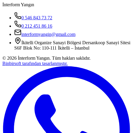
İnterform Yangın
0 546 843 73 72
0 212 451 86 16
interformyangin@gmail.com
İkitelli Organize Sanayi Bölgesi Dersankoop Sanayi Sitesi
S6F Blok No: 110-111 İkitelli – İstanbul
©
2026
İnterform Yangın. Tüm hakları saklıdır.
Binbirsoft tarafından tasarlanmıştır.