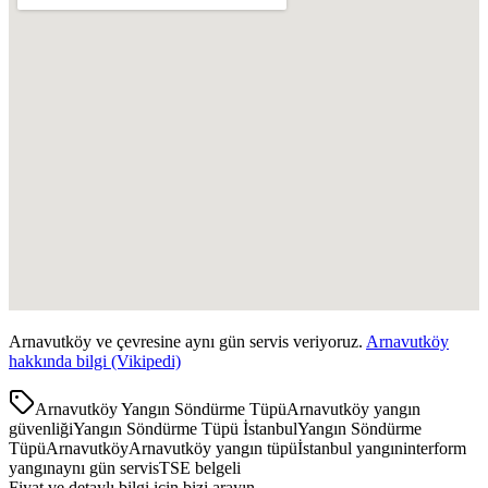
Arnavutköy
ve çevresine aynı gün servis veriyoruz.
Arnavutköy
hakkında bilgi (Vikipedi)
Arnavutköy Yangın Söndürme Tüpü
Arnavutköy yangın
güvenliği
Yangın Söndürme Tüpü İstanbul
Yangın Söndürme
Tüpü
Arnavutköy
Arnavutköy yangın tüpü
İstanbul yangın
interform
yangın
aynı gün servis
TSE belgeli
Fiyat ve detaylı bilgi için bizi arayın