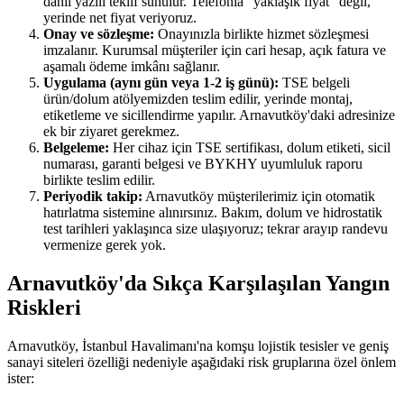
dahil yazılı teklif sunulur. Telefonla "yaklaşık fiyat" değil,
yerinde net fiyat veriyoruz.
Onay ve sözleşme:
Onayınızla birlikte hizmet sözleşmesi
imzalanır. Kurumsal müşteriler için cari hesap, açık fatura ve
aşamalı ödeme imkânı sağlanır.
Uygulama (aynı gün veya 1-2 iş günü):
TSE belgeli
ürün/dolum atölyemizden teslim edilir, yerinde montaj,
etiketleme ve sicillendirme yapılır. Arnavutköy'daki adresinize
ek bir ziyaret gerekmez.
Belgeleme:
Her cihaz için TSE sertifikası, dolum etiketi, sicil
numarası, garanti belgesi ve BYKHY uyumluluk raporu
birlikte teslim edilir.
Periyodik takip:
Arnavutköy müşterilerimiz için otomatik
hatırlatma sistemine alınırsınız. Bakım, dolum ve hidrostatik
test tarihleri yaklaşınca size ulaşıyoruz; tekrar arayıp randevu
vermenize gerek yok.
Arnavutköy'da Sıkça Karşılaşılan Yangın
Riskleri
Arnavutköy, İstanbul Havalimanı'na komşu lojistik tesisler ve geniş
sanayi siteleri özelliği nedeniyle aşağıdaki risk gruplarına özel önlem
ister: